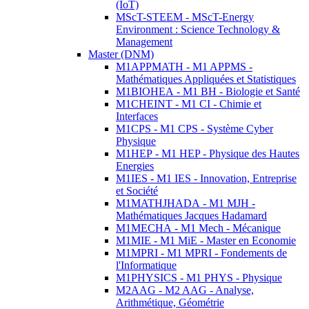
(IoT)
MScT-STEEM - MScT-Energy
Environment : Science Technology &
Management
Master (DNM)
M1APPMATH - M1 APPMS -
Mathématiques Appliquées et Statistiques
M1BIOHEA - M1 BH - Biologie et Santé
M1CHEINT - M1 CI - Chimie et
Interfaces
M1CPS - M1 CPS - Système Cyber
Physique
M1HEP - M1 HEP - Physique des Hautes
Energies
M1IES - M1 IES - Innovation, Entreprise
et Société
M1MATHJHADA - M1 MJH -
Mathématiques Jacques Hadamard
M1MECHA - M1 Mech - Mécanique
M1MIE - M1 MiE - Master en Economie
M1MPRI - M1 MPRI - Fondements de
l'Informatique
M1PHYSICS - M1 PHYS - Physique
M2AAG - M2 AAG - Analyse,
Arithmétique, Géométrie