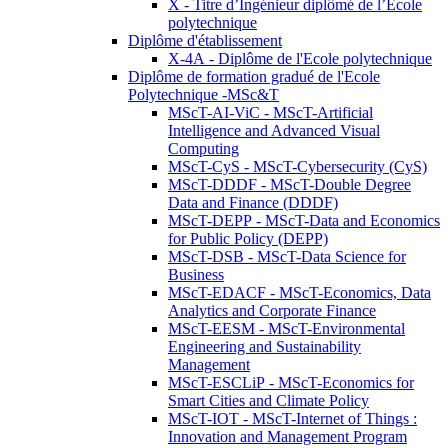
X - Titre d’Ingénieur diplômé de l’École
polytechnique
Diplôme d'établissement
X-4A - Diplôme de l'Ecole polytechnique
Diplôme de formation gradué de l'Ecole
Polytechnique -MSc&T
MScT-AI-ViC - MScT-Artificial
Intelligence and Advanced Visual
Computing
MScT-CyS - MScT-Cybersecurity (CyS)
MScT-DDDF - MScT-Double Degree
Data and Finance (DDDF)
MScT-DEPP - MScT-Data and Economics
for Public Policy (DEPP)
MScT-DSB - MScT-Data Science for
Business
MScT-EDACF - MScT-Economics, Data
Analytics and Corporate Finance
MScT-EESM - MScT-Environmental
Engineering and Sustainability
Management
MScT-ESCLiP - MScT-Economics for
Smart Cities and Climate Policy
MScT-IOT - MScT-Internet of Things :
Innovation and Management Program