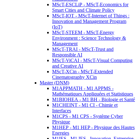
MScT-ESCLiP - MScT-Economics for
Smart Cities and Climate Policy
MScT-IOT - MScT-Internet of Things :
Innovation and Management Program
(IoT)
MScT-STEEM - MScT-Energy
Environment : Science Technology &
Management
MScT-TRAI - MScT-Trust and
Responsible AI
MScT-ViCAI - MScT-Visual Computing
and Creative AI
MScT-XCin - MScT-Extended
Cinematography XCin
Master (DNM)
M1APPMATH - M1 APPMS -
Mathématiques Appliquées et Statistiques
M1BIOHEA - M1 BH - Biologie et Santé
M1CHEINT - M1 CI - Chimie et
Interfaces
M1CPS - M1 CPS - Système Cyber
Physique
M1HEP - M1 HEP - Physique des Hautes
Energies
M1IES - M1 IES - Innovation, Entreprise