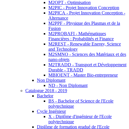
M2OPT - Optimisation
M2PIC - Projet Innovation Conception
M2PICA - Projet Innovation Conception -
Alternance
M2PPF - Physique des Plasmas et de la
Fusion
M2PROBAFI - Mathématiques
Financières : Probabilités et Finance
M2REST - Renewable Energy, Science
and Technology
M2SMNO - Sciences des Matériaux et des
nano-objets
M2TRADD - Transport et Développement
Durable - TRADD
MBIOENT - Master Bio-entrepreneur
Non Diplomant
ND - Non Diplomant
Catalogue 2018 - 2019
Bachelor
BS - Bachelor of Science de l'Ecole
polytechnique
Cycle Ingénieur
X - Diplôme d'ingénieur de l'Ecole
polytechnique
Diplôme de formation gradué de l'Ecole