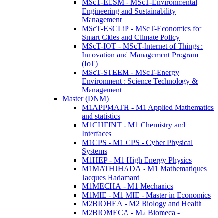
MScT-EESM - MScT-Environmental
Engineering and Sustainability
Management
MScT-ESCLiP - MScT-Economics for
Smart Cities and Climate Policy
MScT-IOT - MScT-Internet of Things :
Innovation and Management Program
(IoT)
MScT-STEEM - MScT-Energy
Environment : Science Technology &
Management
Master (DNM)
M1APPMATH - M1 Applied Mathematics
and statistics
M1CHEINT - M1 Chemistry and
Interfaces
M1CPS - M1 CPS - Cyber Physical
Systems
M1HEP - M1 High Energy Physics
M1MATHJHADA - M1 Mathematiques
Jacques Hadamard
M1MECHA - M1 Mechanics
M1MIE - M1 MIE - Master in Economics
M2BIOHEA - M2 Biology and Health
M2BIOMECA - M2 Biomeca -