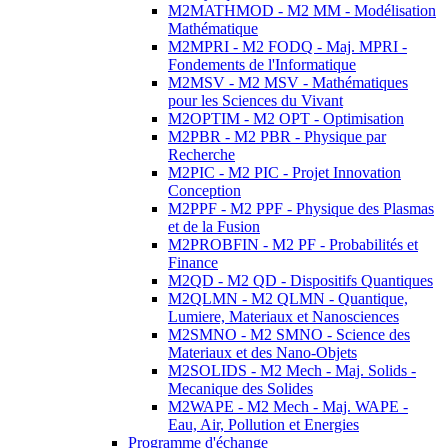
M2MATHMOD - M2 MM - Modélisation
Mathématique
M2MPRI - M2 FODQ - Maj. MPRI -
Fondements de l'Informatique
M2MSV - M2 MSV - Mathématiques
pour les Sciences du Vivant
M2OPTIM - M2 OPT - Optimisation
M2PBR - M2 PBR - Physique par
Recherche
M2PIC - M2 PIC - Projet Innovation
Conception
M2PPF - M2 PPF - Physique des Plasmas
et de la Fusion
M2PROBFIN - M2 PF - Probabilités et
Finance
M2QD - M2 QD - Dispositifs Quantiques
M2QLMN - M2 QLMN - Quantique,
Lumiere, Materiaux et Nanosciences
M2SMNO - M2 SMNO - Science des
Materiaux et des Nano-Objets
M2SOLIDS - M2 Mech - Maj. Solids -
Mecanique des Solides
M2WAPE - M2 Mech - Maj. WAPE -
Eau, Air, Pollution et Energies
Programme d'échange