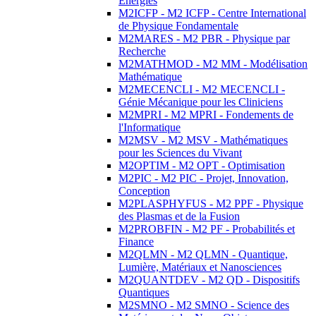
Energies
M2ICFP - M2 ICFP - Centre International
de Physique Fondamentale
M2MARES - M2 PBR - Physique par
Recherche
M2MATHMOD - M2 MM - Modélisation
Mathématique
M2MECENCLI - M2 MECENCLI -
Génie Mécanique pour les Cliniciens
M2MPRI - M2 MPRI - Fondements de
l'Informatique
M2MSV - M2 MSV - Mathématiques
pour les Sciences du Vivant
M2OPTIM - M2 OPT - Optimisation
M2PIC - M2 PIC - Projet, Innovation,
Conception
M2PLASPHYFUS - M2 PPF - Physique
des Plasmas et de la Fusion
M2PROBFIN - M2 PF - Probabilités et
Finance
M2QLMN - M2 QLMN - Quantique,
Lumière, Matériaux et Nanosciences
M2QUANTDEV - M2 QD - Dispositifs
Quantiques
M2SMNO - M2 SMNO - Science des