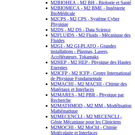
M2BIOHEA - M2 BH - Biologie et Santé
M2BIOMECA - M2 BME - Ingénierie
BioMédicale
M2CPS - M2 CPS - Système Cyber
Physique
M2DS - M2 DS - Data Science
M2FLUIDS - M2 Fluids - Mécanique des
Fluides
M2GI - M2 GI-PLATO - Grandes
installations - Plasmas, Lasers,
Accélérateurs, Tokamaks
M2HEP - M2 HEP - Physique des Hautes
Energies
M2ICFP - M2 ICFP - Centre International
de Physique Fondamentale
M2MACHI - M2 MACHI - Chimie des
Matériaux et Interfaces
M2MARES - M2 PBR - Physique par
Recherche
M2MATHMOD - M2 MM - Modélisation
Mathématique
M2MECENCLI - M2 MECENCLI -
Génie Mécanique pour les Cliniciens
M2MOCHI - M2 MoChI - Chimie
Moléculaire et Interfaces