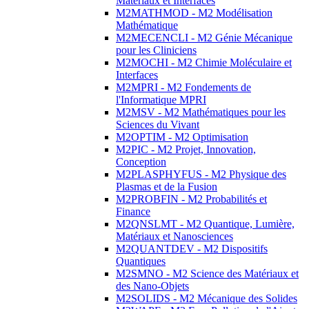
Matériaux et Interfaces
M2MATHMOD - M2 Modélisation
Mathématique
M2MECENCLI - M2 Génie Mécanique
pour les Cliniciens
M2MOCHI - M2 Chimie Moléculaire et
Interfaces
M2MPRI - M2 Fondements de
l'Informatique MPRI
M2MSV - M2 Mathématiques pour les
Sciences du Vivant
M2OPTIM - M2 Optimisation
M2PIC - M2 Projet, Innovation,
Conception
M2PLASPHYFUS - M2 Physique des
Plasmas et de la Fusion
M2PROBFIN - M2 Probabilités et
Finance
M2QNSLMT - M2 Quantique, Lumière,
Matériaux et Nanosciences
M2QUANTDEV - M2 Dispositifs
Quantiques
M2SMNO - M2 Science des Matériaux et
des Nano-Objets
M2SOLIDS - M2 Mécanique des Solides