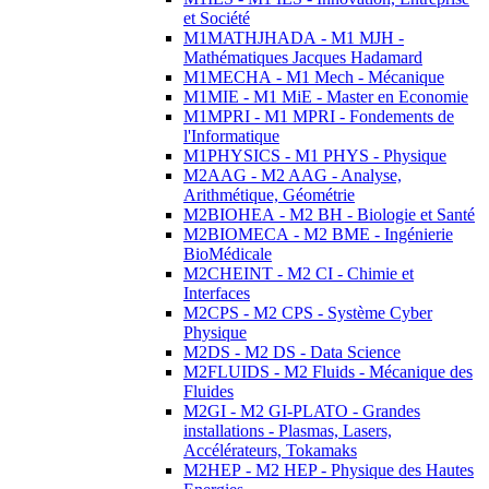
et Société
M1MATHJHADA - M1 MJH -
Mathématiques Jacques Hadamard
M1MECHA - M1 Mech - Mécanique
M1MIE - M1 MiE - Master en Economie
M1MPRI - M1 MPRI - Fondements de
l'Informatique
M1PHYSICS - M1 PHYS - Physique
M2AAG - M2 AAG - Analyse,
Arithmétique, Géométrie
M2BIOHEA - M2 BH - Biologie et Santé
M2BIOMECA - M2 BME - Ingénierie
BioMédicale
M2CHEINT - M2 CI - Chimie et
Interfaces
M2CPS - M2 CPS - Système Cyber
Physique
M2DS - M2 DS - Data Science
M2FLUIDS - M2 Fluids - Mécanique des
Fluides
M2GI - M2 GI-PLATO - Grandes
installations - Plasmas, Lasers,
Accélérateurs, Tokamaks
M2HEP - M2 HEP - Physique des Hautes