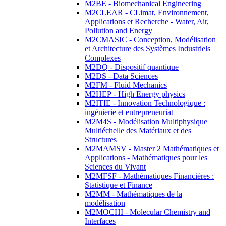
M2BE - Biomechanical Engineering
M2CLEAR - CLimat, Environnement,
Applications et Recherche - Water, Air,
Pollution and Energy
M2CMASIC - Conception, Modélisation
et Architecture des Systèmes Industriels
Complexes
M2DQ - Dispositif quantique
M2DS - Data Sciences
M2FM - Fluid Mechanics
M2HEP - High Energy physics
M2ITIE - Innovation Technologique :
ingénierie et entrepreneuriat
M2M4S - Modélisation Multiphysique
Multiéchelle des Matériaux et des
Structures
M2MAMSV - Master 2 Mathématiques et
Applications - Mathématiques pour les
Sciences du Vivant
M2MFSF - Mathématiques Financières :
Statistique et Finance
M2MM - Mathématiques de la
modélisation
M2MOCHI - Molecular Chemistry and
Interfaces