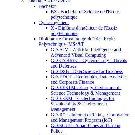
Catalogue 2019 - 2020
Bachelor
BS - Bachelor of Science de l'Ecole
polytechnique
Cycle Ingénieur
X - Diplôme d'ingénieur de l'Ecole
polytechnique
Diplôme de formation gradué de l'Ecole
Polytechnique -MSc&T
GD-AIM - Artificial Intelligence and
Advanced Visual Computing
GD-CYBSEC - Cybersecurity : Threats
and Defenses
GD-DSB - Data Science for Business
GD-EDCF - Economics, Data Analytics
and Corporate Finance
GD-EESTM - Energy Environment :
Science Technology & Management
GD-ESEM - Ecotechnologies for
Sustainability & Environment
Management
GD-IOT - Internet of Things : Innovation
and Management Program (IoT)
GD-SCUP - Smart Cities and Urban
Policy