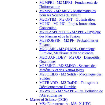
M2MPRI - M2 MPRI - Fondements de
l'Informatique
M2MSV - M2 MSV - Mathématiques
pour les Sciences du Vivant
M2OPTIM - M2 OPT - Optimisation
M2PIC - M2 PIC - Projet, Innovation,
Conception
M2PLASPHYFUS - M2 PPF - Physique
des Plasmas et de la Fusion
M2PROBFIN - M2 PF - Probabilités et
Finance
M2QLMN - M2 QLMN - Quantique,
Lumière, Matériaux et Nanosciences
M2QUANTDEV - M2 QD - Dispositifs
Quantiques
M2SMNO - M2 SMNO - Science des
Matériaux et des Nano-Objets
M2SOLIDS - M2 Solids - Mécanique des
Solides
M2TRADD - M2 TraDD - Transport et
Développement Durable
M2WAPE - M2 WAPE - Eau, Pollution de
l'Air et Energie
Master of Science (CGE)
MSc Entrepreneurs - MSc X-HEC