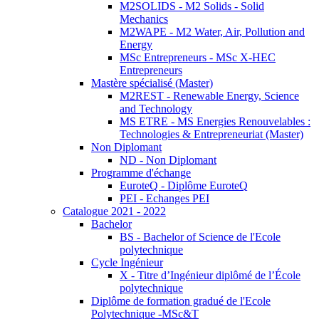
M2SOLIDS - M2 Solids - Solid
Mechanics
M2WAPE - M2 Water, Air, Pollution and
Energy
MSc Entrepreneurs - MSc X-HEC
Entrepreneurs
Mastère spécialisé (Master)
M2REST - Renewable Energy, Science
and Technology
MS ETRE - MS Energies Renouvelables :
Technologies & Entrepreneuriat (Master)
Non Diplomant
ND - Non Diplomant
Programme d'échange
EuroteQ - Diplôme EuroteQ
PEI - Echanges PEI
Catalogue 2021 - 2022
Bachelor
BS - Bachelor of Science de l'Ecole
polytechnique
Cycle Ingénieur
X - Titre d’Ingénieur diplômé de l’École
polytechnique
Diplôme de formation gradué de l'Ecole
Polytechnique -MSc&T