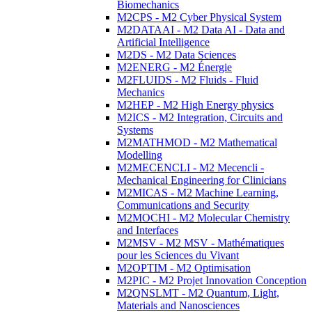
Biomechanics
M2CPS - M2 Cyber Physical System
M2DATAAI - M2 Data AI - Data and
Artificial Intelligence
M2DS - M2 Data Sciences
M2ENERG - M2 Énergie
M2FLUIDS - M2 Fluids - Fluid
Mechanics
M2HEP - M2 High Energy physics
M2ICS - M2 Integration, Circuits and
Systems
M2MATHMOD - M2 Mathematical
Modelling
M2MECENCLI - M2 Mecencli -
Mechanical Engineering for Clinicians
M2MICAS - M2 Machine Learning,
Communications and Security
M2MOCHI - M2 Molecular Chemistry
and Interfaces
M2MSV - M2 MSV - Mathématiques
pour les Sciences du Vivant
M2OPTIM - M2 Optimisation
M2PIC - M2 Projet Innovation Conception
M2QNSLMT - M2 Quantum, Light,
Materials and Nanosciences