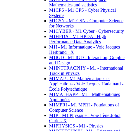
Mathematics and statistics
M1CPS - M1 CPS - Cyber Physical
Systems
M1CSN - M1 CSN - Computer Science
for Networks
M1CYBER - M1 Cyber - Cybersecurity
M1HPDA - M1 HPDA - High
Performance Data Analytics
M1I - M1 Informatique - Voie Jacques
Herbrand - X
M1IGD - M1 IGD - Interaction, Graphic
and Design
M1INTTRACPHY - M1 - International
Track in Physics
M1MAP - M1 Mathématiques et
Applications - Voie Jacques Hadamard -
École Polytechnique
M1MATHAPP - M1 - Mathématiques
Appliquées
M1MPRI - M1 MPRI - Foudations of
Computer Science
M1P - M1 Physique - Voie Irène Joliot
Curie - X
M1PHYSICS - M1 - Physics