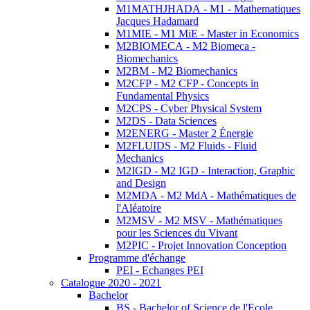
M1MATHJHADA - M1 - Mathematiques
Jacques Hadamard
M1MIE - M1 MiE - Master in Economics
M2BIOMECA - M2 Biomeca -
Biomechanics
M2BM - M2 Biomechanics
M2CFP - M2 CFP - Concepts in
Fundamental Physics
M2CPS - Cyber Physical System
M2DS - Data Sciences
M2ENERG - Master 2 Énergie
M2FLUIDS - M2 Fluids - Fluid
Mechanics
M2IGD - M2 IGD - Interaction, Graphic
and Design
M2MDA - M2 MdA - Mathématiques de
l'Aléatoire
M2MSV - M2 MSV - Mathématiques
pour les Sciences du Vivant
M2PIC - Projet Innovation Conception
Programme d'échange
PEI - Echanges PEI
Catalogue 2020 - 2021
Bachelor
BS - Bachelor of Science de l'Ecole