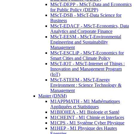
MScT-DEPP - MScT-Data and Economics
for Public Policy (DEPP)
MScT-DSB - MScT-Data Science for
Business
MScT-EDACF - MScT-Economics, Data
Analytics and Corporate Finance
MScT-EESM - MScT-Environmental
Engineering and Sustainability
Management
MScT-ESCLiP - MScT-Economics for
Smart Cities and Climate Policy
MScT-IOT - MScT-Internet of Things :
Innovation and Management Program
(IoT)
MScT-STEEM - MScT-Energy
Environment : Science Technology &
Management
Master (DNM)
M1APPMATH - M1 Mathématiques
Appliquées et Statistiques
M1BIOHEA - M1 Biologie et Santé
M1CHEINT - M1 Chimie et Interfaces
M1CPS - M1 Système Cyber Physique
M1HEP - M1 Physique des Hautes
Energies