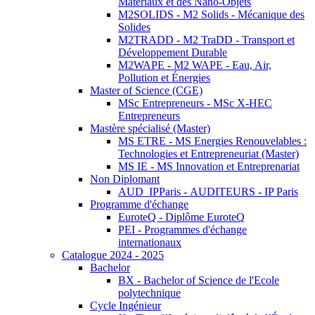
Matériaux et des Nano-Objets
M2SOLIDS - M2 Solids - Mécanique des
Solides
M2TRADD - M2 TraDD - Transport et
Développement Durable
M2WAPE - M2 WAPE - Eau, Air,
Pollution et Énergies
Master of Science (CGE)
MSc Entrepreneurs - MSc X-HEC
Entrepreneurs
Mastère spécialisé (Master)
MS ETRE - MS Energies Renouvelables :
Technologies et Entrepreneuriat (Master)
MS IE - MS Innovation et Entreprenariat
Non Diplomant
AUD_IPParis - AUDITEURS - IP Paris
Programme d'échange
EuroteQ - Diplôme EuroteQ
PEI - Programmes d'échange
internationaux
Catalogue 2024 - 2025
Bachelor
BX - Bachelor of Science de l'Ecole
polytechnique
Cycle Ingénieur