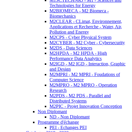
M1SCTECHNRJ - M1 - Sciences and
Technologies for Energy
M2BIOMECA - M2 Biomeca -
Biomechanics
M2CLEAR - CLimat, Environnement,
Applications et Recherche - Water, Air,
Pollution and Energy
M2CPS - Cyber Physical System
M2CYBER - M2 Cyber - Cybersecurity
M2DS - Data Sciences
M2HPDA - M2 HPDA - High
Performance Data Analytics
M2IGD - M2 IGD - Interaction, Graphic
and Design
M2MPRI - M2 MPRI - Foudations of
Computer Science
M2MPRO - M2 MPRO - Operation
Research
M2PDS - M2 PDS - Parallel and
Distributed Systems
M2PIC - Projet Innovation Conception
Non Diplomant
ND - Non Diplomant
Programme d'échange
PEI - Echanges PEI