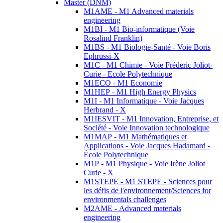
Master (DNM)
M1AME - M1 Advanced materials
engineering
M1BI - M1 Bio-informatique (Voie
Rosalind Franklin)
M1BS - M1 Biologie-Santé - Voie Boris
Ephrussi-X
M1C - M1 Chimie - Voie Fréderic Joliot-
Curie - Ecole Polytechnique
M1ECO - M1 Economie
M1HEP - M1 High Energy Physics
M1I - M1 Informatique - Voie Jacques
Herbrand - X
M1IESVIT - M1 Innovation, Entreprise, et
Société - Voie Innovation technologique
M1MAP - M1 Mathématiques et
Applications - Voie Jacques Hadamard -
École Polytechnique
M1P - M1 Physique - Voie Irène Joliot
Curie - X
M1STEPE - M1 STEPE - Sciences pour
les défis de l'environnement/Sciences for
environmentals challenges
M2AME - Advanced materials
engineering