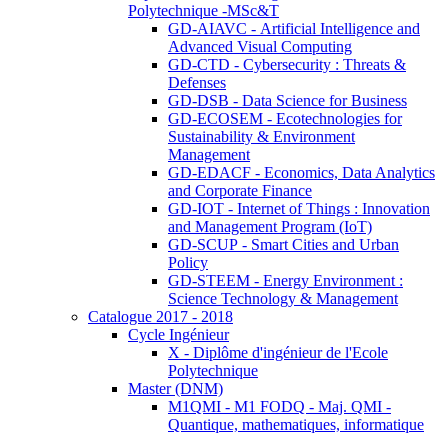
Polytechnique -MSc&T
GD-AIAVC - Artificial Intelligence and
Advanced Visual Computing
GD-CTD - Cybersecurity : Threats &
Defenses
GD-DSB - Data Science for Business
GD-ECOSEM - Ecotechnologies for
Sustainability & Environment
Management
GD-EDACF - Economics, Data Analytics
and Corporate Finance
GD-IOT - Internet of Things : Innovation
and Management Program (IoT)
GD-SCUP - Smart Cities and Urban
Policy
GD-STEEM - Energy Environment :
Science Technology & Management
Catalogue 2017 - 2018
Cycle Ingénieur
X - Diplôme d'ingénieur de l'Ecole
Polytechnique
Master (DNM)
M1QMI - M1 FODQ - Maj. QMI -
Quantique, mathematiques, informatique