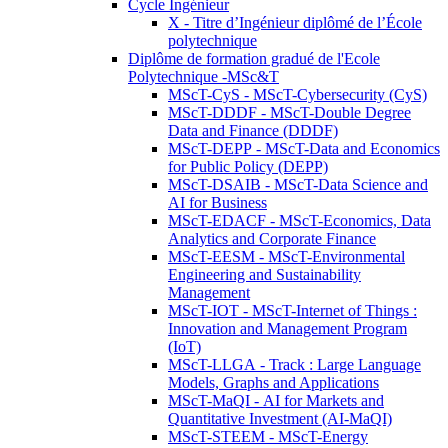
Cycle Ingénieur
X - Titre d’Ingénieur diplômé de l’École
polytechnique
Diplôme de formation gradué de l'Ecole
Polytechnique -MSc&T
MScT-CyS - MScT-Cybersecurity (CyS)
MScT-DDDF - MScT-Double Degree
Data and Finance (DDDF)
MScT-DEPP - MScT-Data and Economics
for Public Policy (DEPP)
MScT-DSAIB - MScT-Data Science and
AI for Business
MScT-EDACF - MScT-Economics, Data
Analytics and Corporate Finance
MScT-EESM - MScT-Environmental
Engineering and Sustainability
Management
MScT-IOT - MScT-Internet of Things :
Innovation and Management Program
(IoT)
MScT-LLGA - Track : Large Language
Models, Graphs and Applications
MScT-MaQI - AI for Markets and
Quantitative Investment (AI-MaQI)
MScT-STEEM - MScT-Energy