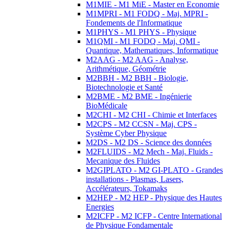
M1MIE - M1 MiE - Master en Economie
M1MPRI - M1 FODQ - Maj. MPRI -
Fondements de l'Informatique
M1PHYS - M1 PHYS - Physique
M1QMI - M1 FODQ - Maj. QMI -
Quantique, Mathematiques, Informatique
M2AAG - M2 AAG - Analyse,
Arithmétique, Géométrie
M2BBH - M2 BBH - Biologie,
Biotechnologie et Santé
M2BME - M2 BME - Ingénierie
BioMédicale
M2CHI - M2 CHI - Chimie et Interfaces
M2CPS - M2 CCSN - Maj. CPS -
Système Cyber Physique
M2DS - M2 DS - Science des données
M2FLUIDS - M2 Mech - Maj. Fluids -
Mecanique des Fluides
M2GIPLATO - M2 GI-PLATO - Grandes
installations - Plasmas, Lasers,
Accélérateurs, Tokamaks
M2HEP - M2 HEP - Physique des Hautes
Energies
M2ICFP - M2 ICFP - Centre International
de Physique Fondamentale