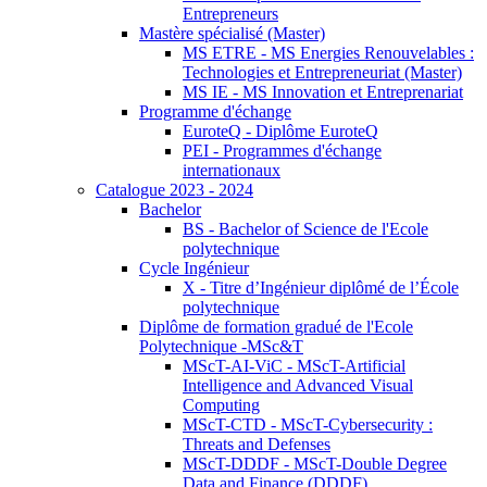
Entrepreneurs
Mastère spécialisé (Master)
MS ETRE - MS Energies Renouvelables :
Technologies et Entrepreneuriat (Master)
MS IE - MS Innovation et Entreprenariat
Programme d'échange
EuroteQ - Diplôme EuroteQ
PEI - Programmes d'échange
internationaux
Catalogue 2023 - 2024
Bachelor
BS - Bachelor of Science de l'Ecole
polytechnique
Cycle Ingénieur
X - Titre d’Ingénieur diplômé de l’École
polytechnique
Diplôme de formation gradué de l'Ecole
Polytechnique -MSc&T
MScT-AI-ViC - MScT-Artificial
Intelligence and Advanced Visual
Computing
MScT-CTD - MScT-Cybersecurity :
Threats and Defenses
MScT-DDDF - MScT-Double Degree
Data and Finance (DDDF)