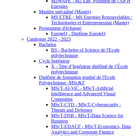
M2WAPE - M2 Eau, Pollution de l'Air et
Energies
Mastère spécialisé (Master)
MS ETRE - MS Energies Renouvelables :
Technologies et Entrepreneuriat (Master)
Programme d'échange
EuroteQ - Diplôme EuroteQ
Catalogue 2022 - 2023
Bachelor
BS - Bachelor of Science de l'Ecole
polytechnique
Cycle Ingénieur
X - Titre d’Ingénieur diplômé de l’École
polytechnique
Diplôme de formation gradué de l'Ecole
Polytechnique -MSc&T
MScT-AI-ViC - MScT-Artificial
Intelligence and Advanced Visual
Computing
MScT-CTD - MScT-Cybersecurity :
Threats and Defenses
MScT-DSB - MScT-Data Science for
Business
MScT-EDACF - MScT-Economics, Data
Analytics and Corporate Finance