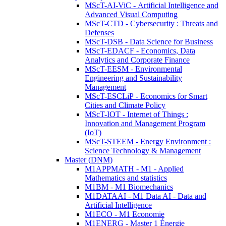
MScT-AI-ViC - Artificial Intelligence and
Advanced Visual Computing
MScT-CTD - Cybersecurity : Threats and
Defenses
MScT-DSB - Data Science for Business
MScT-EDACF - Economics, Data
Analytics and Corporate Finance
MScT-EESM - Environmental
Engineering and Sustainability
Management
MScT-ESCLiP - Economics for Smart
Cities and Climate Policy
MScT-IOT - Internet of Things :
Innovation and Management Program
(IoT)
MScT-STEEM - Energy Environment :
Science Technology & Management
Master (DNM)
M1APPMATH - M1 - Applied
Mathematics and statistics
M1BM - M1 Biomechanics
M1DATAAI - M1 Data AI - Data and
Artificial Intelligence
M1ECO - M1 Economie
M1ENERG - Master 1 Énergie