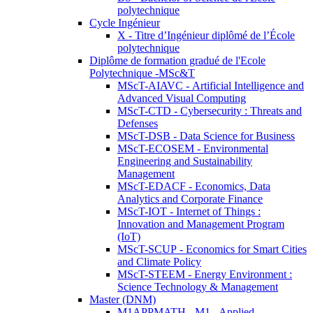
polytechnique
Cycle Ingénieur
X - Titre d’Ingénieur diplômé de l’École
polytechnique
Diplôme de formation gradué de l'Ecole
Polytechnique -MSc&T
MScT-AIAVC - Artificial Intelligence and
Advanced Visual Computing
MScT-CTD - Cybersecurity : Threats and
Defenses
MScT-DSB - Data Science for Business
MScT-ECOSEM - Environmental
Engineering and Sustainability
Management
MScT-EDACF - Economics, Data
Analytics and Corporate Finance
MScT-IOT - Internet of Things :
Innovation and Management Program
(IoT)
MScT-SCUP - Economics for Smart Cities
and Climate Policy
MScT-STEEM - Energy Environment :
Science Technology & Management
Master (DNM)
M1APPMATH - M1 - Applied