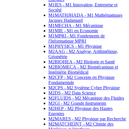
M1IES - M1 Innovation, Entreprise et
Société
M1MATHJHADA - M1 Mathématiques
Jacques Hadamard
M1MECHA - M1 Mécanique
M1MIE - M1 en Economie
M1MPRI - M1 Fondements de
l'Informatique MPRI
M1PHYSICS - M1 Physique
M2AAG - M2 Analyse, Arithmétique,
Géométrie
M2BIOHEA - M2 Biologie et Santé
M2BIOMECA - M2 Biomécanique et
Ingéniérie Biomédical
M2CFP - M2 Concepts en Physique
Fondamentale
M2CPS - M2 Système Cyber Physique
M2DS - M2 Data Science
M2FLUIDS - M2 Mécanique des Fluides
M2GI - M2 Grands Instruments
M2HEP - M2 Physique des Hautes
Energies
M2MARES - M2 Physique par Recherche
M2MATCHEINT - M2 Chimie des