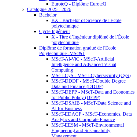
EuroteQ - Diplôme EuroteQ
Catalogue 2025 - 2026
Bachelor
BX - Bachelor of Science de l'Ecole
polytechnique
Cycle Ingénieur
X - Titre d’Ingénieur diplômé de l’École
polytechnique
Diplôme de formation gradué de l'Ecole
Polytechnique -MSc&T
MScT-AI-ViC - MScT-Artificial
Intelligence and Advanced Visual
Computing
MScT-CyS - MScT-Cybersecurity (CyS)
MScT-DDDF - MScT-Double Degree
Data and Finance (DDDF)
MScT-DEPP - MScT-Data and Economics
for Public Policy (DEPP)
MScT-DSAIB - MScT-Data Science and
AI for Business
MScT-EDACF - MScT-Economics, Data
Analytics and Corporate Finance
MScT-EESM - MScT-Environmental
Engineering and Sustainability
Management