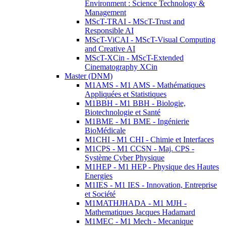
Environment : Science Technology &
Management
MScT-TRAI - MScT-Trust and
Responsible AI
MScT-ViCAI - MScT-Visual Computing
and Creative AI
MScT-XCin - MScT-Extended
Cinematography XCin
Master (DNM)
M1AMS - M1 AMS - Mathématiques
Appliquées et Statistiques
M1BBH - M1 BBH - Biologie,
Biotechnologie et Santé
M1BME - M1 BME - Ingénierie
BioMédicale
M1CHI - M1 CHI - Chimie et Interfaces
M1CPS - M1 CCSN - Maj. CPS -
Système Cyber Physique
M1HEP - M1 HEP - Physique des Hautes
Energies
M1IES - M1 IES - Innovation, Entreprise
et Société
M1MATHJHADA - M1 MJH -
Mathematiques Jacques Hadamard
M1MEC - M1 Mech - Mecanique