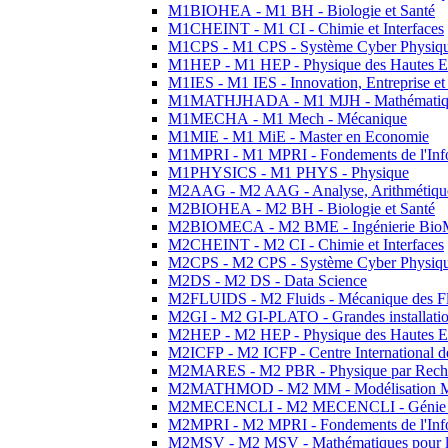
M1BIOHEA - M1 BH - Biologie et Santé
M1CHEINT - M1 CI - Chimie et Interfaces
M1CPS - M1 CPS - Système Cyber Physiq
M1HEP - M1 HEP - Physique des Hautes E
M1IES - M1 IES - Innovation, Entreprise et
M1MATHJHADA - M1 MJH - Mathématiqu
M1MECHA - M1 Mech - Mécanique
M1MIE - M1 MiE - Master en Economie
M1MPRI - M1 MPRI - Fondements de l'Inf
M1PHYSICS - M1 PHYS - Physique
M2AAG - M2 AAG - Analyse, Arithmétique
M2BIOHEA - M2 BH - Biologie et Santé
M2BIOMECA - M2 BME - Ingénierie BioM
M2CHEINT - M2 CI - Chimie et Interfaces
M2CPS - M2 CPS - Système Cyber Physiq
M2DS - M2 DS - Data Science
M2FLUIDS - M2 Fluids - Mécanique des Fl
M2GI - M2 GI-PLATO - Grandes installation
M2HEP - M2 HEP - Physique des Hautes E
M2ICFP - M2 ICFP - Centre International 
M2MARES - M2 PBR - Physique par Rech
M2MATHMOD - M2 MM - Modélisation M
M2MECENCLI - M2 MECENCLI - Génie Méc
M2MPRI - M2 MPRI - Fondements de l'Inf
M2MSV - M2 MSV - Mathématiques pour le