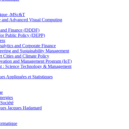
hnique -MSc&T
ce and Advanced Visual Computing
and Finance (DDDF)
r Public Policy (DEPP)
ess
ytics and Corporate Finance
ring and Sustainability Management
Cities and Climate Policy
ovation and Management Program (IoT)
: Science Technology & Management
ppliquées et Statistiques
ue
nergies
 Société
es Jacques Hadamard
ormatique