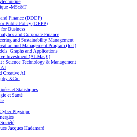
lytechnique
hnique -MSc&T
and Finance (DDDF)
r Public Policy (DEPP)
for Business
ytics and Corporate Finance
ring and Sustainability Management
ovation and Management Program (IoT)
ls, Graphs and Applications
ive Investment (AI-MaQI)
: Science Technology & Management
 AI
 Creative AI
aphy XCin
es et Statistiques
ie et Santé
le
Cyber Physique
nergies
 Société
es Jacques Hadamard