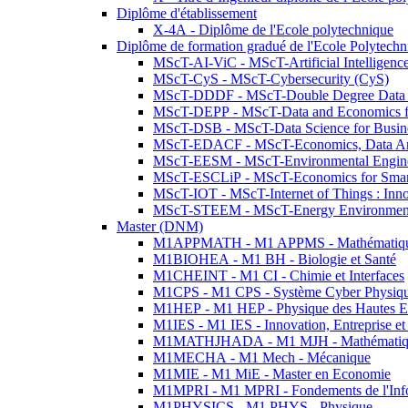
Diplôme d'établissement
X-4A - Diplôme de l'Ecole polytechnique
Diplôme de formation gradué de l'Ecole Polytec
MScT-AI-ViC - MScT-Artificial Intelligen
MScT-CyS - MScT-Cybersecurity (CyS)
MScT-DDDF - MScT-Double Degree Data 
MScT-DEPP - MScT-Data and Economics fo
MScT-DSB - MScT-Data Science for Busin
MScT-EDACF - MScT-Economics, Data Anal
MScT-EESM - MScT-Environmental Enginee
MScT-ESCLiP - MScT-Economics for Smart 
MScT-IOT - MScT-Internet of Things : Inn
MScT-STEEM - MScT-Energy Environment 
Master (DNM)
M1APPMATH - M1 APPMS - Mathématiques A
M1BIOHEA - M1 BH - Biologie et Santé
M1CHEINT - M1 CI - Chimie et Interfaces
M1CPS - M1 CPS - Système Cyber Physiq
M1HEP - M1 HEP - Physique des Hautes E
M1IES - M1 IES - Innovation, Entreprise et
M1MATHJHADA - M1 MJH - Mathématiqu
M1MECHA - M1 Mech - Mécanique
M1MIE - M1 MiE - Master en Economie
M1MPRI - M1 MPRI - Fondements de l'Inf
M1PHYSICS - M1 PHYS - Physique