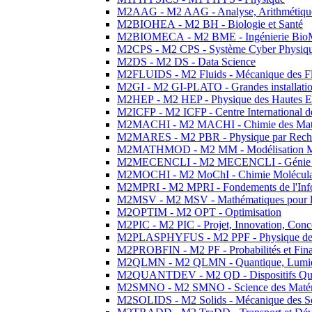
M2AAG - M2 AAG - Analyse, Arithmétique
M2BIOHEA - M2 BH - Biologie et Santé
M2BIOMECA - M2 BME - Ingénierie BioM
M2CPS - M2 CPS - Système Cyber Physiq
M2DS - M2 DS - Data Science
M2FLUIDS - M2 Fluids - Mécanique des Fl
M2GI - M2 GI-PLATO - Grandes installation
M2HEP - M2 HEP - Physique des Hautes E
M2ICFP - M2 ICFP - Centre International 
M2MACHI - M2 MACHI - Chimie des Matéri
M2MARES - M2 PBR - Physique par Rech
M2MATHMOD - M2 MM - Modélisation M
M2MECENCLI - M2 MECENCLI - Génie Méc
M2MOCHI - M2 MoChI - Chimie Moléculaire
M2MPRI - M2 MPRI - Fondements de l'Inf
M2MSV - M2 MSV - Mathématiques pour le
M2OPTIM - M2 OPT - Optimisation
M2PIC - M2 PIC - Projet, Innovation, Conc
M2PLASPHYFUS - M2 PPF - Physique des P
M2PROBFIN - M2 PF - Probabilités et Fin
M2QLMN - M2 QLMN - Quantique, Lumière
M2QUANTDEV - M2 QD - Dispositifs Qua
M2SMNO - M2 SMNO - Science des Matéri
M2SOLIDS - M2 Solids - Mécanique des So