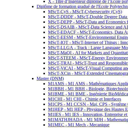
X - Titre d’Ingénieur diplômé de l’École po
Diplôme de formation gradué de l'Ecole Polytec
MScT-CyS - MScT-Cybersecurity (CyS)
MScT-DDDF - MScT-Double Degree Data 
MScT-DEPP - MScT-Data and Economics fo
MScT-DSAIB - MScT-Data Science and AI 
MScT-EDACF - MScT-Economics, Data Anal
MScT-EESM - MScT-Environmental Enginee
MScT-IOT - MScT-Internet of Things : Inn
MScT-LLGA - Track : Large Language Mode
MScT-MaQI - AI for Markets and Quantitat
MScT-STEEM - MScT-Energy Environment 
MScT-TRAI - MScT-Trust and Responsible
MScT-ViCAI - MScT-Visual Computing and
MScT-XCin - MScT-Extended Cinematogr
Master (DNM)
M1AMS - M1 AMS - Mathématiques Appliqué
M1BBH - M1 BBH - Biologie, Biotechnolog
M1BME - M1 BME - Ingénierie BioMédica
M1CHI - M1 CHI - Chimie et Interfaces
M1CPS - M1 CCSN - Maj. CPS - Système 
M1HEP - M1 HEP - Physique des Hautes E
M1IES - M1 IES - Innovation, Entreprise et
M1MATHJHADA - M1 MJH - Mathematiqu
M1MEC - M1 Mech - Mecanique