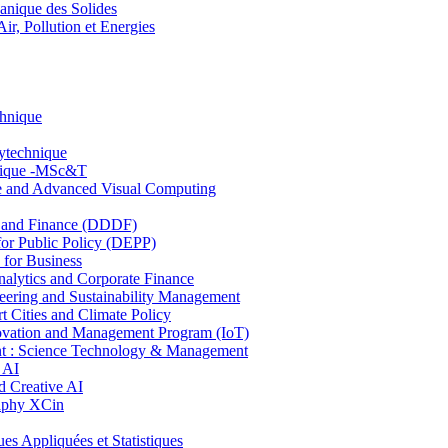
nique des Solides
, Pollution et Energies
chnique
lytechnique
hnique -MSc&T
ce and Advanced Visual Computing
and Finance (DDDF)
r Public Policy (DEPP)
for Business
ytics and Corporate Finance
ring and Sustainability Management
Cities and Climate Policy
ovation and Management Program (IoT)
: Science Technology & Management
 AI
 Creative AI
aphy XCin
ppliquées et Statistiques