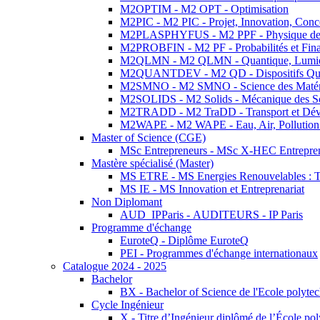
M2OPTIM - M2 OPT - Optimisation
M2PIC - M2 PIC - Projet, Innovation, Conc
M2PLASPHYFUS - M2 PPF - Physique des P
M2PROBFIN - M2 PF - Probabilités et Fin
M2QLMN - M2 QLMN - Quantique, Lumière
M2QUANTDEV - M2 QD - Dispositifs Qua
M2SMNO - M2 SMNO - Science des Matéri
M2SOLIDS - M2 Solids - Mécanique des So
M2TRADD - M2 TraDD - Transport et Dév
M2WAPE - M2 WAPE - Eau, Air, Pollution 
Master of Science (CGE)
MSc Entrepreneurs - MSc X-HEC Entrepre
Mastère spécialisé (Master)
MS ETRE - MS Energies Renouvelables : Tec
MS IE - MS Innovation et Entreprenariat
Non Diplomant
AUD_IPParis - AUDITEURS - IP Paris
Programme d'échange
EuroteQ - Diplôme EuroteQ
PEI - Programmes d'échange internationaux
Catalogue 2024 - 2025
Bachelor
BX - Bachelor of Science de l'Ecole polyte
Cycle Ingénieur
X - Titre d’Ingénieur diplômé de l’École po