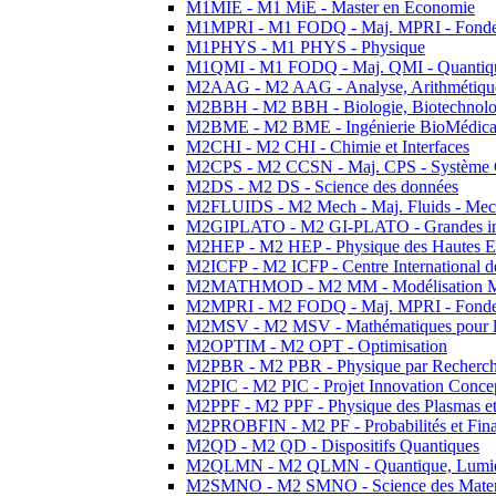
M1MIE - M1 MiE - Master en Economie
M1MPRI - M1 FODQ - Maj. MPRI - Fondeme
M1PHYS - M1 PHYS - Physique
M1QMI - M1 FODQ - Maj. QMI - Quantique
M2AAG - M2 AAG - Analyse, Arithmétique
M2BBH - M2 BBH - Biologie, Biotechnolog
M2BME - M2 BME - Ingénierie BioMédica
M2CHI - M2 CHI - Chimie et Interfaces
M2CPS - M2 CCSN - Maj. CPS - Système 
M2DS - M2 DS - Science des données
M2FLUIDS - M2 Mech - Maj. Fluids - Meca
M2GIPLATO - M2 GI-PLATO - Grandes instal
M2HEP - M2 HEP - Physique des Hautes E
M2ICFP - M2 ICFP - Centre International 
M2MATHMOD - M2 MM - Modélisation M
M2MPRI - M2 FODQ - Maj. MPRI - Fondeme
M2MSV - M2 MSV - Mathématiques pour le
M2OPTIM - M2 OPT - Optimisation
M2PBR - M2 PBR - Physique par Recherc
M2PIC - M2 PIC - Projet Innovation Conce
M2PPF - M2 PPF - Physique des Plasmas et
M2PROBFIN - M2 PF - Probabilités et Fin
M2QD - M2 QD - Dispositifs Quantiques
M2QLMN - M2 QLMN - Quantique, Lumiere
M2SMNO - M2 SMNO - Science des Materi