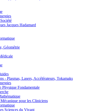
ue
nergies
 Société
es Jacques Hadamard
ormatique
, Géométrie
édicale
ue
uides
s - Plasmas, Lasers, Accélérateurs, Tokamaks
nergies
de Physique Fondamentale
erche
athématique
anique pour les Cliniciens
ormatique
s Sciences du Vivant