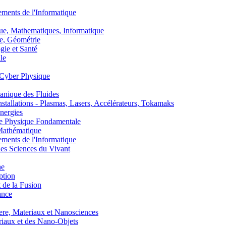
nts de l'Informatique
, Mathematiques, Informatique
, Géométrie
ie et Santé
le
Cyber Physique
nique des Fluides
lations - Plasmas, Lasers, Accélérateurs, Tokamaks
nergies
de Physique Fondamentale
athématique
nts de l'Informatique
s Sciences du Vivant
he
ption
 de la Fusion
ance
, Materiaux et Nanosciences
aux et des Nano-Objets