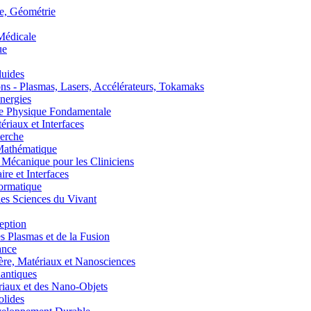
, Géométrie
édicale
ue
uides
s - Plasmas, Lasers, Accélérateurs, Tokamaks
nergies
de Physique Fondamentale
aux et Interfaces
erche
athématique
anique pour les Cliniciens
 et Interfaces
ormatique
s Sciences du Vivant
eption
lasmas et de la Fusion
ance
, Matériaux et Nanosciences
ntiques
aux et des Nano-Objets
lides