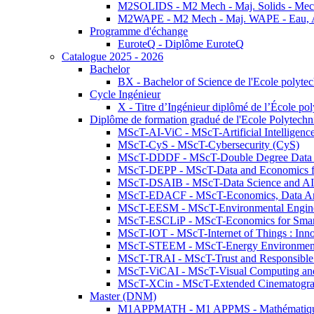
M2SOLIDS - M2 Mech - Maj. Solids - Meca
M2WAPE - M2 Mech - Maj. WAPE - Eau, Air
Programme d'échange
EuroteQ - Diplôme EuroteQ
Catalogue 2025 - 2026
Bachelor
BX - Bachelor of Science de l'Ecole polyte
Cycle Ingénieur
X - Titre d’Ingénieur diplômé de l’École po
Diplôme de formation gradué de l'Ecole Polytec
MScT-AI-ViC - MScT-Artificial Intelligen
MScT-CyS - MScT-Cybersecurity (CyS)
MScT-DDDF - MScT-Double Degree Data 
MScT-DEPP - MScT-Data and Economics fo
MScT-DSAIB - MScT-Data Science and AI 
MScT-EDACF - MScT-Economics, Data Anal
MScT-EESM - MScT-Environmental Enginee
MScT-ESCLiP - MScT-Economics for Smart 
MScT-IOT - MScT-Internet of Things : Inn
MScT-STEEM - MScT-Energy Environment 
MScT-TRAI - MScT-Trust and Responsible
MScT-ViCAI - MScT-Visual Computing and
MScT-XCin - MScT-Extended Cinematogr
Master (DNM)
M1APPMATH - M1 APPMS - Mathématiques A