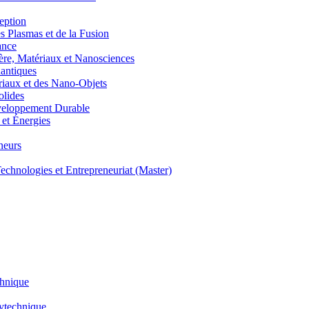
eption
lasmas et de la Fusion
ance
, Matériaux et Nanosciences
ntiques
aux et des Nano-Objets
lides
eloppement Durable
et Énergies
neurs
hnologies et Entrepreneuriat (Master)
chnique
lytechnique