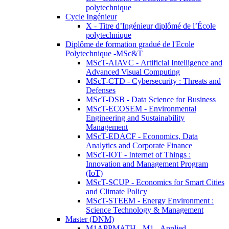
polytechnique
Cycle Ingénieur
X - Titre d’Ingénieur diplômé de l’École
polytechnique
Diplôme de formation gradué de l'Ecole
Polytechnique -MSc&T
MScT-AIAVC - Artificial Intelligence and
Advanced Visual Computing
MScT-CTD - Cybersecurity : Threats and
Defenses
MScT-DSB - Data Science for Business
MScT-ECOSEM - Environmental
Engineering and Sustainability
Management
MScT-EDACF - Economics, Data
Analytics and Corporate Finance
MScT-IOT - Internet of Things :
Innovation and Management Program
(IoT)
MScT-SCUP - Economics for Smart Cities
and Climate Policy
MScT-STEEM - Energy Environment :
Science Technology & Management
Master (DNM)
M1APPMATH - M1 - Applied