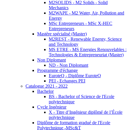
M2SOLIDS - M2 Solids - Solid
Mechanics
M2WAPE - M2 Water, Air, Pollution and
Energy
MSc Entrepreneurs - MSc X-HEC
Entrepreneurs
Mastère spécialisé (Master)
M2REST - Renewable Energy, Science
and Technology
MS ETRE - MS Energies Renouvelables :
Technologies & Entrepreneuriat (Master)
Non Diplomant
ND - Non Diplomant
Programme d'échange
EuroteQ - Diplôme EuroteQ
PEI - Echanges PEI
Catalogue 2021 - 2022
Bachelor
BS - Bachelor of Science de l'Ecole
polytechnique
Cycle Ingénieur
X - Titre d’Ingénieur diplômé de l’École
polytechnique
Diplôme de formation gradué de l'Ecole
Polytechnique -MSc&T