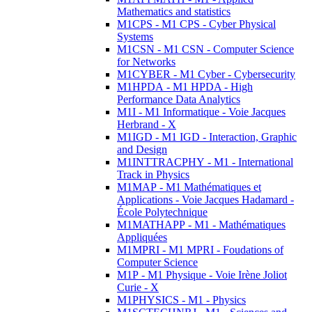
Mathematics and statistics
M1CPS - M1 CPS - Cyber Physical
Systems
M1CSN - M1 CSN - Computer Science
for Networks
M1CYBER - M1 Cyber - Cybersecurity
M1HPDA - M1 HPDA - High
Performance Data Analytics
M1I - M1 Informatique - Voie Jacques
Herbrand - X
M1IGD - M1 IGD - Interaction, Graphic
and Design
M1INTTRACPHY - M1 - International
Track in Physics
M1MAP - M1 Mathématiques et
Applications - Voie Jacques Hadamard -
École Polytechnique
M1MATHAPP - M1 - Mathématiques
Appliquées
M1MPRI - M1 MPRI - Foudations of
Computer Science
M1P - M1 Physique - Voie Irène Joliot
Curie - X
M1PHYSICS - M1 - Physics