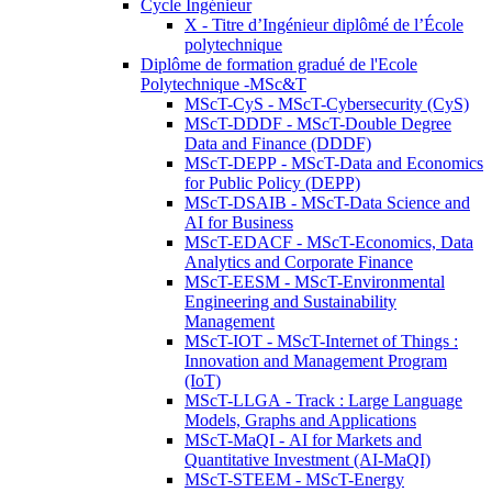
Cycle Ingénieur
X - Titre d’Ingénieur diplômé de l’École
polytechnique
Diplôme de formation gradué de l'Ecole
Polytechnique -MSc&T
MScT-CyS - MScT-Cybersecurity (CyS)
MScT-DDDF - MScT-Double Degree
Data and Finance (DDDF)
MScT-DEPP - MScT-Data and Economics
for Public Policy (DEPP)
MScT-DSAIB - MScT-Data Science and
AI for Business
MScT-EDACF - MScT-Economics, Data
Analytics and Corporate Finance
MScT-EESM - MScT-Environmental
Engineering and Sustainability
Management
MScT-IOT - MScT-Internet of Things :
Innovation and Management Program
(IoT)
MScT-LLGA - Track : Large Language
Models, Graphs and Applications
MScT-MaQI - AI for Markets and
Quantitative Investment (AI-MaQI)
MScT-STEEM - MScT-Energy