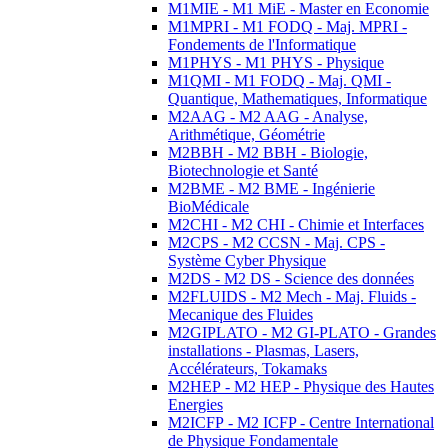
M1MIE - M1 MiE - Master en Economie
M1MPRI - M1 FODQ - Maj. MPRI -
Fondements de l'Informatique
M1PHYS - M1 PHYS - Physique
M1QMI - M1 FODQ - Maj. QMI -
Quantique, Mathematiques, Informatique
M2AAG - M2 AAG - Analyse,
Arithmétique, Géométrie
M2BBH - M2 BBH - Biologie,
Biotechnologie et Santé
M2BME - M2 BME - Ingénierie
BioMédicale
M2CHI - M2 CHI - Chimie et Interfaces
M2CPS - M2 CCSN - Maj. CPS -
Système Cyber Physique
M2DS - M2 DS - Science des données
M2FLUIDS - M2 Mech - Maj. Fluids -
Mecanique des Fluides
M2GIPLATO - M2 GI-PLATO - Grandes
installations - Plasmas, Lasers,
Accélérateurs, Tokamaks
M2HEP - M2 HEP - Physique des Hautes
Energies
M2ICFP - M2 ICFP - Centre International
de Physique Fondamentale