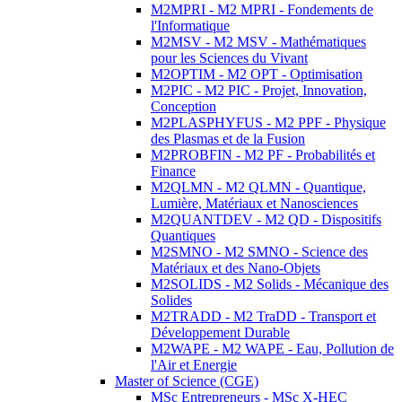
M2MPRI - M2 MPRI - Fondements de
l'Informatique
M2MSV - M2 MSV - Mathématiques
pour les Sciences du Vivant
M2OPTIM - M2 OPT - Optimisation
M2PIC - M2 PIC - Projet, Innovation,
Conception
M2PLASPHYFUS - M2 PPF - Physique
des Plasmas et de la Fusion
M2PROBFIN - M2 PF - Probabilités et
Finance
M2QLMN - M2 QLMN - Quantique,
Lumière, Matériaux et Nanosciences
M2QUANTDEV - M2 QD - Dispositifs
Quantiques
M2SMNO - M2 SMNO - Science des
Matériaux et des Nano-Objets
M2SOLIDS - M2 Solids - Mécanique des
Solides
M2TRADD - M2 TraDD - Transport et
Développement Durable
M2WAPE - M2 WAPE - Eau, Pollution de
l'Air et Energie
Master of Science (CGE)
MSc Entrepreneurs - MSc X-HEC