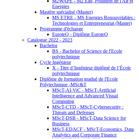
M2WAPE - M2 Eau, Pollution de l'Air et
Energies
Mastère spécialisé (Master)
MS ETRE - MS Energies Renouvelables :
Technologies et Entrepreneuriat (Master)
Programme d'échange
EuroteQ - Diplôme EuroteQ
Catalogue 2022 - 2023
Bachelor
BS - Bachelor of Science de l'Ecole
polytechnique
Cycle Ingénieur
X - Titre d’Ingénieur diplômé de l’École
polytechnique
Diplôme de formation gradué de l'Ecole
Polytechnique -MSc&T
MScT-AI-ViC - MScT-Artificial
Intelligence and Advanced Visual
Computing
MScT-CTD - MScT-Cybersecurity :
Threats and Defenses
MScT-DSB - MScT-Data Science for
Business
MScT-EDACF - MScT-Economics, Data
Analytics and Corporate Finance