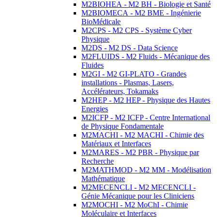
M2BIOHEA - M2 BH - Biologie et Santé
M2BIOMECA - M2 BME - Ingénierie
BioMédicale
M2CPS - M2 CPS - Système Cyber
Physique
M2DS - M2 DS - Data Science
M2FLUIDS - M2 Fluids - Mécanique des
Fluides
M2GI - M2 GI-PLATO - Grandes
installations - Plasmas, Lasers,
Accélérateurs, Tokamaks
M2HEP - M2 HEP - Physique des Hautes
Energies
M2ICFP - M2 ICFP - Centre International
de Physique Fondamentale
M2MACHI - M2 MACHI - Chimie des
Matériaux et Interfaces
M2MARES - M2 PBR - Physique par
Recherche
M2MATHMOD - M2 MM - Modélisation
Mathématique
M2MECENCLI - M2 MECENCLI -
Génie Mécanique pour les Cliniciens
M2MOCHI - M2 MoChI - Chimie
Moléculaire et Interfaces