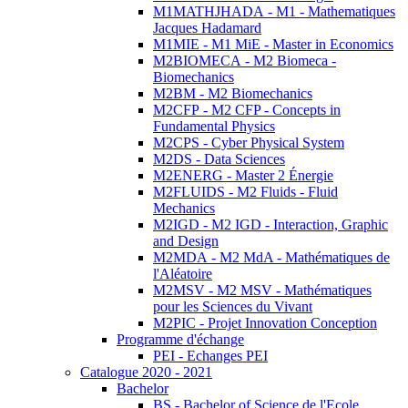
M1MATHJHADA - M1 - Mathematiques
Jacques Hadamard
M1MIE - M1 MiE - Master in Economics
M2BIOMECA - M2 Biomeca -
Biomechanics
M2BM - M2 Biomechanics
M2CFP - M2 CFP - Concepts in
Fundamental Physics
M2CPS - Cyber Physical System
M2DS - Data Sciences
M2ENERG - Master 2 Énergie
M2FLUIDS - M2 Fluids - Fluid
Mechanics
M2IGD - M2 IGD - Interaction, Graphic
and Design
M2MDA - M2 MdA - Mathématiques de
l'Aléatoire
M2MSV - M2 MSV - Mathématiques
pour les Sciences du Vivant
M2PIC - Projet Innovation Conception
Programme d'échange
PEI - Echanges PEI
Catalogue 2020 - 2021
Bachelor
BS - Bachelor of Science de l'Ecole