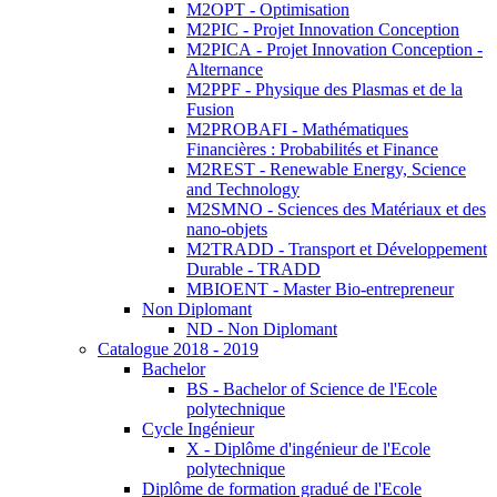
M2OPT - Optimisation
M2PIC - Projet Innovation Conception
M2PICA - Projet Innovation Conception -
Alternance
M2PPF - Physique des Plasmas et de la
Fusion
M2PROBAFI - Mathématiques
Financières : Probabilités et Finance
M2REST - Renewable Energy, Science
and Technology
M2SMNO - Sciences des Matériaux et des
nano-objets
M2TRADD - Transport et Développement
Durable - TRADD
MBIOENT - Master Bio-entrepreneur
Non Diplomant
ND - Non Diplomant
Catalogue 2018 - 2019
Bachelor
BS - Bachelor of Science de l'Ecole
polytechnique
Cycle Ingénieur
X - Diplôme d'ingénieur de l'Ecole
polytechnique
Diplôme de formation gradué de l'Ecole