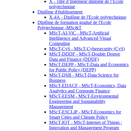
X - Titre d’Ingénieur diplômé de l’École
polytechnique
Diplôme d'établissement
X-4A - Diplôme de l'Ecole polytechnique
Diplôme de formation gradué de l'Ecole
Polytechnique -MSc&T
MScT-AI-ViC - MScT-Artificial
Intelligence and Advanced Visual
Computing
MScT-CyS - MScT-Cybersecurity (CyS)
MScT-DDDF - MScT-Double Degree
Data and Finance (DDDF)
MScT-DEPP - MScT-Data and Economics
for Public Policy (DEPP)
MScT-DSB - MScT-Data Science for
Business
MScT-EDACF - MScT-Economics, Data
Analytics and Corporate Finance
MScT-EESM - MScT-Environmental
Engineering and Sustainability
Management
MScT-ESCLiP - MScT-Economics for
Smart Cities and Climate Policy
MScT-IOT - MScT-Internet of Things :
Innovation and Management Program