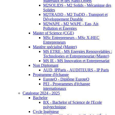
Matériaux et des Nano-Objets
M2SOLIDS - M2 Solids - Mécanique des
Solides
M2TRADD - M2 TraDD - Transport et
Développement Durable
M2WAPE - M2 WAPE - Eau, Air,
Pollution et Énergies
Master of Science (CGE)
MSc Entrepreneurs - MSc X-HEC
Entrepreneurs
Mastère spécialisé (Master)
MS ETRE - MS Energies Renouvelables :
Technologies et Entrepreneuriat (Master)
MS IE - MS Innovation et Entreprenariat
Non Diplomant
AUD_IPParis - AUDITEURS - IP Paris
Programme d'échange
EuroteQ - Diplôme EuroteQ
PEI - Programmes d'échange
internationaux
Catalogue 2024 - 2025
Bachelor
BX - Bachelor of Science de l'Ecole
polytechnique
Cycle Ingénieur