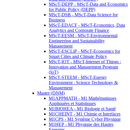
MScT-DEPP - MScT-Data and Economics
for Public Policy (DEPP)
MScT-DSB - MScT-Data Science for
Business
MScT-EDACF - MScT-Economics, Data
Analytics and Corporate Finance
MScT-EESM - MScT-Environmental
Engineering and Sustainability
Management
MScT-ESCLiP - MScT-Economics for
Smart Cities and Climate Policy
MScT-IOT - MScT-Internet of Things :
Innovation and Management Program
(IoT)
MScT-STEEM - MScT-Energy
Environment : Science Technology &
Management
Master (DNM)
M1APPMATH - M1 Mathématiques
Appliquées et Statistiques
M1BIOHEA - M1 Biologie et Santé
M1CHEINT - M1 Chimie et Interfaces
M1CPS - M1 Système Cyber Physique
M1HEP - M1 Physique des Hautes
Energies