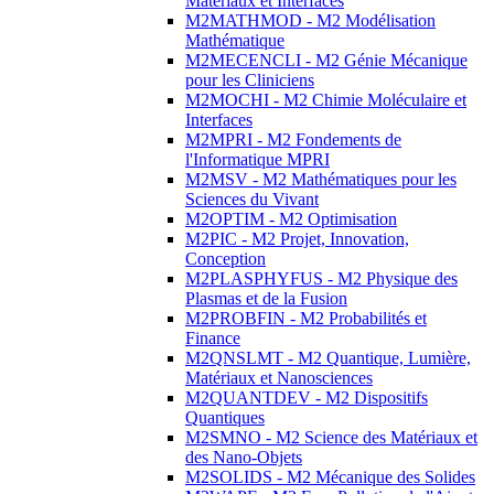
Matériaux et Interfaces
M2MATHMOD - M2 Modélisation
Mathématique
M2MECENCLI - M2 Génie Mécanique
pour les Cliniciens
M2MOCHI - M2 Chimie Moléculaire et
Interfaces
M2MPRI - M2 Fondements de
l'Informatique MPRI
M2MSV - M2 Mathématiques pour les
Sciences du Vivant
M2OPTIM - M2 Optimisation
M2PIC - M2 Projet, Innovation,
Conception
M2PLASPHYFUS - M2 Physique des
Plasmas et de la Fusion
M2PROBFIN - M2 Probabilités et
Finance
M2QNSLMT - M2 Quantique, Lumière,
Matériaux et Nanosciences
M2QUANTDEV - M2 Dispositifs
Quantiques
M2SMNO - M2 Science des Matériaux et
des Nano-Objets
M2SOLIDS - M2 Mécanique des Solides