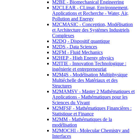
M2BE - Biomechanical Engineering
M2CLEAR - CLimat, Environnement,
Applications et Recherche - Water, Air,
Pollution and Energy
M2CMASIC - Conception, Modélisation
et Architecture des Systèmes Industriels
Complexes
M2DQ - Dispositif quantique
M2DS - Data Sciences
M2FM - Fluid Mechanics
M2HEP - High Energy physics
M2ITIE - Innovation Technologique :
ingénierie et entrepreneuriat
M2M4S - Modélisation Multiphysique
Multiéchelle des Matériaux et des
Structures
M2MAMSV - Master 2 Mathématiques et
Applications - Mathématiques pour les
Sciences du Vivant
M2MFSF - Mathématiques Financières :
Statistique et Finance
M2MM - Mathématiques de la
modélisation
M2MOCHI - Molecular Chemistry and
Interfaces