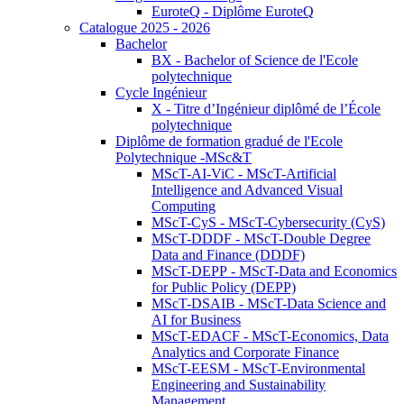
EuroteQ - Diplôme EuroteQ
Catalogue 2025 - 2026
Bachelor
BX - Bachelor of Science de l'Ecole
polytechnique
Cycle Ingénieur
X - Titre d’Ingénieur diplômé de l’École
polytechnique
Diplôme de formation gradué de l'Ecole
Polytechnique -MSc&T
MScT-AI-ViC - MScT-Artificial
Intelligence and Advanced Visual
Computing
MScT-CyS - MScT-Cybersecurity (CyS)
MScT-DDDF - MScT-Double Degree
Data and Finance (DDDF)
MScT-DEPP - MScT-Data and Economics
for Public Policy (DEPP)
MScT-DSAIB - MScT-Data Science and
AI for Business
MScT-EDACF - MScT-Economics, Data
Analytics and Corporate Finance
MScT-EESM - MScT-Environmental
Engineering and Sustainability
Management