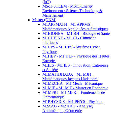
(IoT)
MScT-STEEM - MScT-Energy
Environment : Science Technology &
Management
Master (DNM)
M1APPMATH - M1 APPMS -
Mathématiques Appliquées et Statistiques
M1BIOHEA - M1 BH - Biologie et Santé
M1CHEINT - M1 CI - Chimie et
Interfaces
M1CPS - M1 CPS - Système Cyber
Physique
M1HEP - M1 HEP - Physique des Hautes
Energies
M1IES - M1 IES - Innovation, Entreprise
et Société
M1MATHJHADA - M1 MJH -
Mathématiques Jacques Hadamard
M1MECHA - M1 Mech - Mécanique
M1MIE - M1 MiE - Master en Economie
M1MPRI - M1 MPRI - Fondements de
l'Informatique
M1PHYSICS - M1 PHYS - Physique
M2AAG - M2 AAG - Analyse,
Arithmétique, Géométrie