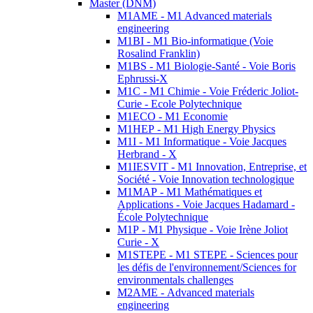
Master (DNM)
M1AME - M1 Advanced materials
engineering
M1BI - M1 Bio-informatique (Voie
Rosalind Franklin)
M1BS - M1 Biologie-Santé - Voie Boris
Ephrussi-X
M1C - M1 Chimie - Voie Fréderic Joliot-
Curie - Ecole Polytechnique
M1ECO - M1 Economie
M1HEP - M1 High Energy Physics
M1I - M1 Informatique - Voie Jacques
Herbrand - X
M1IESVIT - M1 Innovation, Entreprise, et
Société - Voie Innovation technologique
M1MAP - M1 Mathématiques et
Applications - Voie Jacques Hadamard -
École Polytechnique
M1P - M1 Physique - Voie Irène Joliot
Curie - X
M1STEPE - M1 STEPE - Sciences pour
les défis de l'environnement/Sciences for
environmentals challenges
M2AME - Advanced materials
engineering