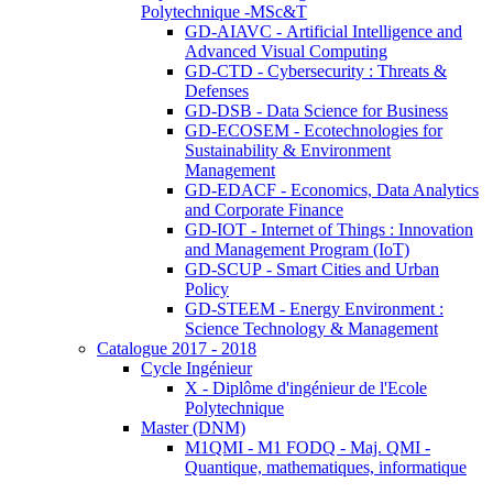
Polytechnique -MSc&T
GD-AIAVC - Artificial Intelligence and
Advanced Visual Computing
GD-CTD - Cybersecurity : Threats &
Defenses
GD-DSB - Data Science for Business
GD-ECOSEM - Ecotechnologies for
Sustainability & Environment
Management
GD-EDACF - Economics, Data Analytics
and Corporate Finance
GD-IOT - Internet of Things : Innovation
and Management Program (IoT)
GD-SCUP - Smart Cities and Urban
Policy
GD-STEEM - Energy Environment :
Science Technology & Management
Catalogue 2017 - 2018
Cycle Ingénieur
X - Diplôme d'ingénieur de l'Ecole
Polytechnique
Master (DNM)
M1QMI - M1 FODQ - Maj. QMI -
Quantique, mathematiques, informatique