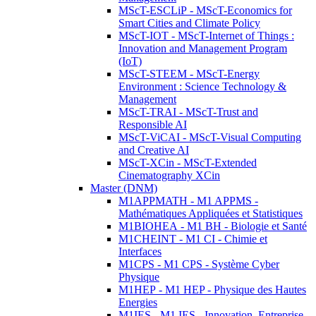
MScT-ESCLiP - MScT-Economics for
Smart Cities and Climate Policy
MScT-IOT - MScT-Internet of Things :
Innovation and Management Program
(IoT)
MScT-STEEM - MScT-Energy
Environment : Science Technology &
Management
MScT-TRAI - MScT-Trust and
Responsible AI
MScT-ViCAI - MScT-Visual Computing
and Creative AI
MScT-XCin - MScT-Extended
Cinematography XCin
Master (DNM)
M1APPMATH - M1 APPMS -
Mathématiques Appliquées et Statistiques
M1BIOHEA - M1 BH - Biologie et Santé
M1CHEINT - M1 CI - Chimie et
Interfaces
M1CPS - M1 CPS - Système Cyber
Physique
M1HEP - M1 HEP - Physique des Hautes
Energies
M1IES - M1 IES - Innovation, Entreprise