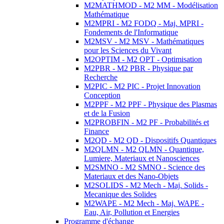
M2MATHMOD - M2 MM - Modélisation
Mathématique
M2MPRI - M2 FODQ - Maj. MPRI -
Fondements de l'Informatique
M2MSV - M2 MSV - Mathématiques
pour les Sciences du Vivant
M2OPTIM - M2 OPT - Optimisation
M2PBR - M2 PBR - Physique par
Recherche
M2PIC - M2 PIC - Projet Innovation
Conception
M2PPF - M2 PPF - Physique des Plasmas
et de la Fusion
M2PROBFIN - M2 PF - Probabilités et
Finance
M2QD - M2 QD - Dispositifs Quantiques
M2QLMN - M2 QLMN - Quantique,
Lumiere, Materiaux et Nanosciences
M2SMNO - M2 SMNO - Science des
Materiaux et des Nano-Objets
M2SOLIDS - M2 Mech - Maj. Solids -
Mecanique des Solides
M2WAPE - M2 Mech - Maj. WAPE -
Eau, Air, Pollution et Energies
Programme d'échange