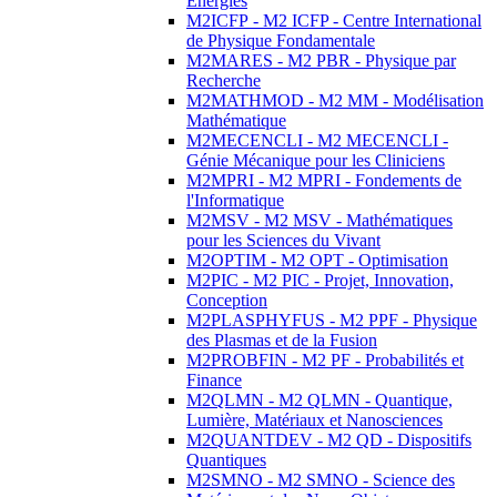
Energies
M2ICFP - M2 ICFP - Centre International
de Physique Fondamentale
M2MARES - M2 PBR - Physique par
Recherche
M2MATHMOD - M2 MM - Modélisation
Mathématique
M2MECENCLI - M2 MECENCLI -
Génie Mécanique pour les Cliniciens
M2MPRI - M2 MPRI - Fondements de
l'Informatique
M2MSV - M2 MSV - Mathématiques
pour les Sciences du Vivant
M2OPTIM - M2 OPT - Optimisation
M2PIC - M2 PIC - Projet, Innovation,
Conception
M2PLASPHYFUS - M2 PPF - Physique
des Plasmas et de la Fusion
M2PROBFIN - M2 PF - Probabilités et
Finance
M2QLMN - M2 QLMN - Quantique,
Lumière, Matériaux et Nanosciences
M2QUANTDEV - M2 QD - Dispositifs
Quantiques
M2SMNO - M2 SMNO - Science des