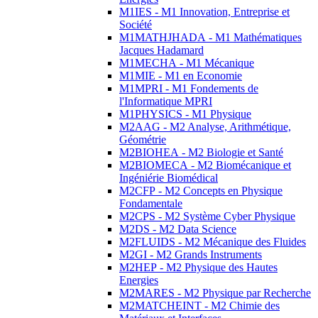
M1IES - M1 Innovation, Entreprise et
Société
M1MATHJHADA - M1 Mathématiques
Jacques Hadamard
M1MECHA - M1 Mécanique
M1MIE - M1 en Economie
M1MPRI - M1 Fondements de
l'Informatique MPRI
M1PHYSICS - M1 Physique
M2AAG - M2 Analyse, Arithmétique,
Géométrie
M2BIOHEA - M2 Biologie et Santé
M2BIOMECA - M2 Biomécanique et
Ingéniérie Biomédical
M2CFP - M2 Concepts en Physique
Fondamentale
M2CPS - M2 Système Cyber Physique
M2DS - M2 Data Science
M2FLUIDS - M2 Mécanique des Fluides
M2GI - M2 Grands Instruments
M2HEP - M2 Physique des Hautes
Energies
M2MARES - M2 Physique par Recherche
M2MATCHEINT - M2 Chimie des