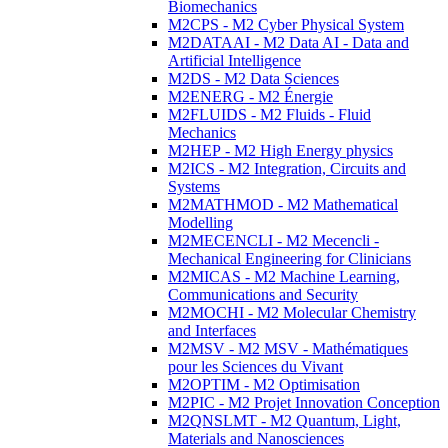
Biomechanics
M2CPS - M2 Cyber Physical System
M2DATAAI - M2 Data AI - Data and
Artificial Intelligence
M2DS - M2 Data Sciences
M2ENERG - M2 Énergie
M2FLUIDS - M2 Fluids - Fluid
Mechanics
M2HEP - M2 High Energy physics
M2ICS - M2 Integration, Circuits and
Systems
M2MATHMOD - M2 Mathematical
Modelling
M2MECENCLI - M2 Mecencli -
Mechanical Engineering for Clinicians
M2MICAS - M2 Machine Learning,
Communications and Security
M2MOCHI - M2 Molecular Chemistry
and Interfaces
M2MSV - M2 MSV - Mathématiques
pour les Sciences du Vivant
M2OPTIM - M2 Optimisation
M2PIC - M2 Projet Innovation Conception
M2QNSLMT - M2 Quantum, Light,
Materials and Nanosciences