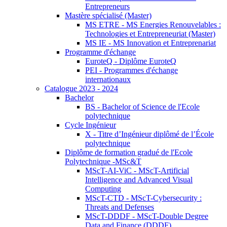
Entrepreneurs
Mastère spécialisé (Master)
MS ETRE - MS Energies Renouvelables :
Technologies et Entrepreneuriat (Master)
MS IE - MS Innovation et Entreprenariat
Programme d'échange
EuroteQ - Diplôme EuroteQ
PEI - Programmes d'échange
internationaux
Catalogue 2023 - 2024
Bachelor
BS - Bachelor of Science de l'Ecole
polytechnique
Cycle Ingénieur
X - Titre d’Ingénieur diplômé de l’École
polytechnique
Diplôme de formation gradué de l'Ecole
Polytechnique -MSc&T
MScT-AI-ViC - MScT-Artificial
Intelligence and Advanced Visual
Computing
MScT-CTD - MScT-Cybersecurity :
Threats and Defenses
MScT-DDDF - MScT-Double Degree
Data and Finance (DDDF)