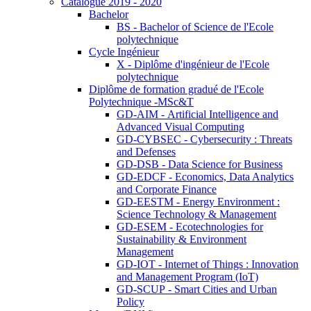
Catalogue 2019 - 2020
Bachelor
BS - Bachelor of Science de l'Ecole
polytechnique
Cycle Ingénieur
X - Diplôme d'ingénieur de l'Ecole
polytechnique
Diplôme de formation gradué de l'Ecole
Polytechnique -MSc&T
GD-AIM - Artificial Intelligence and
Advanced Visual Computing
GD-CYBSEC - Cybersecurity : Threats
and Defenses
GD-DSB - Data Science for Business
GD-EDCF - Economics, Data Analytics
and Corporate Finance
GD-EESTM - Energy Environment :
Science Technology & Management
GD-ESEM - Ecotechnologies for
Sustainability & Environment
Management
GD-IOT - Internet of Things : Innovation
and Management Program (IoT)
GD-SCUP - Smart Cities and Urban
Policy