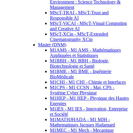
Environment : Science Technology &
Management
MScT-TRAI - MScT-Trust and
Responsible AI
MScT-ViCAI - MScT-Visual Computing
and Creative AI
MScT-XCin - MScT-Extended
Cinematography XCin
Master (DNM)
M1AMS - M1 AMS - Mathématiques
Appliquées et Statistiques
M1BBH - M1 BBH - Biologie,
Biotechnologie et Santé
M1BME - M1 BME - Ingénierie
BioMédicale
M1CHI - M1 CHI - Chimie et Interfaces
M1CPS - M1 CCSN - Maj. CPS -
Système Cyber Physique
M1HEP - M1 HEP - Physique des Hautes
Energies
M1IES - M1 IES - Innovation, Entreprise
et Société
M1MATHJHADA - M1 MJH -
Mathematiques Jacques Hadamard
M1MEC - M1 Mech - Mecanique