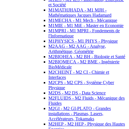
et Société
M1MATHJHADA - M1 MJH -
Mathématiques Jacques Hadamard
M1MECHA - M1 Mech - Mécanique
M1MIE - M1 MiE - Master en Economie
M1MPRI - M1 MPRI - Fondements de
l'Informatique
M1PHYSICS - M1 PHYS - Physique
M2AAG - M2 AAG - Analyse,
Arithmétique, Géométrie
M2BIOHEA - M2 BH - Biologie et Santé
M2BIOMECA - M2 BME - Ingénierie
BioMédicale
M2CHEINT - M2 CI - Chimie et
Interfaces
M2CPS - M2 CPS - Système Cyber
Physique
M2DS - M2 DS - Data Science
M2FLUIDS - M2 Fluids - Mécanique des
Fluides
M2GI - M2 GI-PLATO - Grandes
installations - Plasmas, Lasers,
Accélérateurs, Tokamaks
M2HEP - M2 HEP - Physique des Hautes