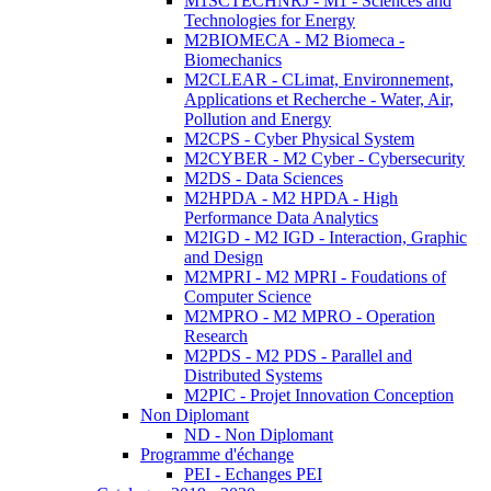
M1SCTECHNRJ - M1 - Sciences and
Technologies for Energy
M2BIOMECA - M2 Biomeca -
Biomechanics
M2CLEAR - CLimat, Environnement,
Applications et Recherche - Water, Air,
Pollution and Energy
M2CPS - Cyber Physical System
M2CYBER - M2 Cyber - Cybersecurity
M2DS - Data Sciences
M2HPDA - M2 HPDA - High
Performance Data Analytics
M2IGD - M2 IGD - Interaction, Graphic
and Design
M2MPRI - M2 MPRI - Foudations of
Computer Science
M2MPRO - M2 MPRO - Operation
Research
M2PDS - M2 PDS - Parallel and
Distributed Systems
M2PIC - Projet Innovation Conception
Non Diplomant
ND - Non Diplomant
Programme d'échange
PEI - Echanges PEI