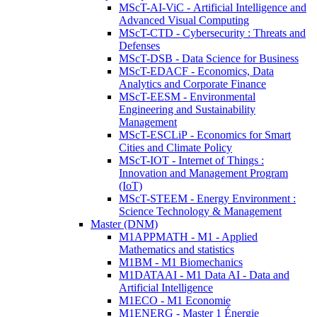
MScT-AI-ViC - Artificial Intelligence and
Advanced Visual Computing
MScT-CTD - Cybersecurity : Threats and
Defenses
MScT-DSB - Data Science for Business
MScT-EDACF - Economics, Data
Analytics and Corporate Finance
MScT-EESM - Environmental
Engineering and Sustainability
Management
MScT-ESCLiP - Economics for Smart
Cities and Climate Policy
MScT-IOT - Internet of Things :
Innovation and Management Program
(IoT)
MScT-STEEM - Energy Environment :
Science Technology & Management
Master (DNM)
M1APPMATH - M1 - Applied
Mathematics and statistics
M1BM - M1 Biomechanics
M1DATAAI - M1 Data AI - Data and
Artificial Intelligence
M1ECO - M1 Economie
M1ENERG - Master 1 Énergie