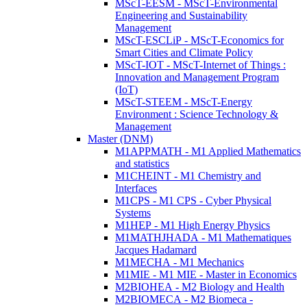
MScT-EESM - MScT-Environmental
Engineering and Sustainability
Management
MScT-ESCLiP - MScT-Economics for
Smart Cities and Climate Policy
MScT-IOT - MScT-Internet of Things :
Innovation and Management Program
(IoT)
MScT-STEEM - MScT-Energy
Environment : Science Technology &
Management
Master (DNM)
M1APPMATH - M1 Applied Mathematics
and statistics
M1CHEINT - M1 Chemistry and
Interfaces
M1CPS - M1 CPS - Cyber Physical
Systems
M1HEP - M1 High Energy Physics
M1MATHJHADA - M1 Mathematiques
Jacques Hadamard
M1MECHA - M1 Mechanics
M1MIE - M1 MIE - Master in Economics
M2BIOHEA - M2 Biology and Health
M2BIOMECA - M2 Biomeca -