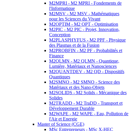
M2MPRI - M2 MPRI - Fondements de
l'Informatique
M2MSV - M2 MSV - Mathématiques
pour les Sciences du Vivant
M2OPTIM - M2 OPT - Optimisation
M2PIC - M2 PIC - Projet, Innovation,
Conception
M2PLASPHYFUS - M2 PPF - Physique
des Plasmas et de la Fusion
M2PROBFIN - M2 PF - Probabilités et
Finance
M2QLMN - M2 QLMN - Quantique,
Lumière, Matériaux et Nanosciences
M2QUANTDEV - M2 QD - Dispositifs
Quantiques
M2SMNO - M2 SMNO - Science des
Matériaux et des Nano-Objets
M2SOLIDS - M2 Solids - Mécanique des
Solides
M2TRADD - M2 TraDD - Transport et
Développement Durable
M2WAPE - M2 WAPE - Eau, Pollution de
l'Air et Energie
Master of Science (CGE)
MSc Entrepreneurs - MSc X-HEC