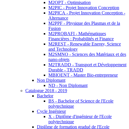
M2OPT - Optimisation
M2PIC - Projet Innovation Conception
M2PICA - Projet Innovation Conception -
Alternance
M2PPF - Physique des Plasmas et de la
Fusion
M2PROBAFI - Mathématiques
Financières : Probabilités et Finance
M2REST - Renewable Energy, Science
and Technology
M2SMNO - Sciences des Matériaux et des
nano-objets
M2TRADD - Transport et Développement
Durable - TRADD
MBIOENT - Master Bio-entrepreneur
Non Diplomant
ND - Non Diplomant
Catalogue 2018 - 2019
Bachelor
BS - Bachelor of Science de l'Ecole
polytechnique
Cycle Ingénieur
X - Diplôme d'ingénieur de l'Ecole
polytechnique
Diplôme de formation gradué de l'Ecole