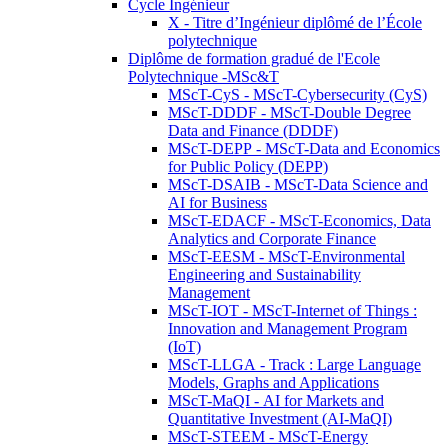
Cycle Ingénieur
X - Titre d’Ingénieur diplômé de l’École
polytechnique
Diplôme de formation gradué de l'Ecole
Polytechnique -MSc&T
MScT-CyS - MScT-Cybersecurity (CyS)
MScT-DDDF - MScT-Double Degree
Data and Finance (DDDF)
MScT-DEPP - MScT-Data and Economics
for Public Policy (DEPP)
MScT-DSAIB - MScT-Data Science and
AI for Business
MScT-EDACF - MScT-Economics, Data
Analytics and Corporate Finance
MScT-EESM - MScT-Environmental
Engineering and Sustainability
Management
MScT-IOT - MScT-Internet of Things :
Innovation and Management Program
(IoT)
MScT-LLGA - Track : Large Language
Models, Graphs and Applications
MScT-MaQI - AI for Markets and
Quantitative Investment (AI-MaQI)
MScT-STEEM - MScT-Energy