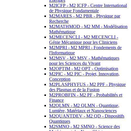
Energies
M2ICFP - M2 ICFP - Centre International
de Physique Fondamentale
M2MARES - M2 PBR - Physique par
Recherche
M2MATHMOD - M2 MM - Modélisation
Mathématique
M2MECENCLI - M2 MECENCLI -
Génie Mécanique pour les Cliniciens
M2MPRI - M2 MPRI - Fondements de
l'Informatique
M2MSV - M2 MSV - Mathématiques
pour les Sciences du Vivant
M2OPTIM - M2 OPT - Optimisation
M2PIC - M2 PIC - Projet, Innovation,
Conception
M2PLASPHYFUS - M2 PPF - Physique
des Plasmas et de la Fusion
M2PROBFIN - M2 PF - Probabilités et
Finance
M2QLMN - M2 QLMN - Quantique,
Lumière, Matériaux et Nanosciences
M2QUANTDEV - M2 QD - Dispositifs
Quantiques
M2SMNO - M2 SMNO - Science des