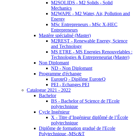
M2SOLIDS - M2 Solids - Solid
Mechanics
M2WAPE - M2 Water, Air, Pollution and
Energy
MSc Entrepreneurs - MSc X-HEC
Entrepreneurs
Mastère spécialisé (Master)
M2REST - Renewable Energy, Science
and Technology
MS ETRE - MS Energies Renouvelables :
Technologies & Entrepreneuriat (Master)
Non Diplomant
ND - Non Diplomant
Programme d'échange
EuroteQ - Diplôme EuroteQ
PEI - Echanges PEI
Catalogue 2021 - 2022
Bachelor
BS - Bachelor of Science de l'Ecole
polytechnique
Cycle Ingénieur
X - Titre d’Ingénieur diplômé de l’École
polytechnique
Diplôme de formation gradué de l'Ecole
Polytechnique -MSc&T