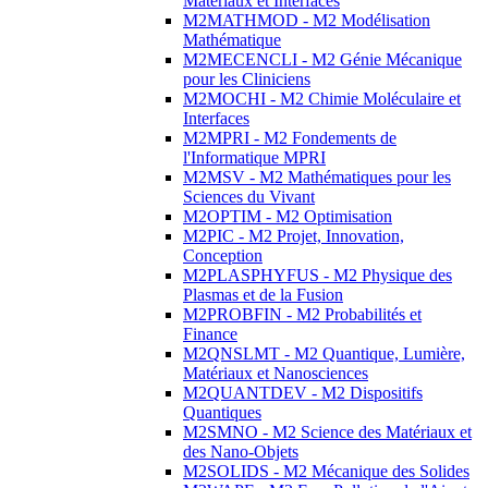
Matériaux et Interfaces
M2MATHMOD - M2 Modélisation
Mathématique
M2MECENCLI - M2 Génie Mécanique
pour les Cliniciens
M2MOCHI - M2 Chimie Moléculaire et
Interfaces
M2MPRI - M2 Fondements de
l'Informatique MPRI
M2MSV - M2 Mathématiques pour les
Sciences du Vivant
M2OPTIM - M2 Optimisation
M2PIC - M2 Projet, Innovation,
Conception
M2PLASPHYFUS - M2 Physique des
Plasmas et de la Fusion
M2PROBFIN - M2 Probabilités et
Finance
M2QNSLMT - M2 Quantique, Lumière,
Matériaux et Nanosciences
M2QUANTDEV - M2 Dispositifs
Quantiques
M2SMNO - M2 Science des Matériaux et
des Nano-Objets
M2SOLIDS - M2 Mécanique des Solides