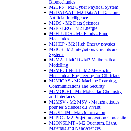
Biomechanics
M2CPS - M2 Cyber Physical System
M2DATAAI - M2 Data AI - Data and
Artificial Intelligence
M2DS - M2 Data Sciences
M2ENERG - M2 Énergie
M2FLUIDS - M2 Fluids - Fluid
Mechanics
M2HEP - M2 High Energy physics
M2ICS - M2 Integration, Circuits and
Systems
M2MATHMOD - M2 Mathematical
Modelling
M2MECENCLI - M2 Mecencli -
Mechanical Engineering for Clinicians
M2MICAS - M2 Machine Learning,
Communications and Security
M2MOCHI - M2 Molecular Chemistry
and Interfaces
M2MSV - M2 MSV - Mathématiques
pour les Sciences du Vivant
M2OPTIM - M2 Optimisation
M2PIC - M2 Projet Innovation Conception
M2QNSLMT - M2 Quantum, Light,
Materials and Nanosciences