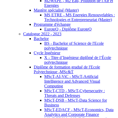
M2WAPE - M2 Eau, Pollution de l'Air et
Energies
Mastère spécialisé (Master)
MS ETRE - MS Energies Renouvelables :
Technologies et Entrepreneuriat (Master)
Programme d'échange
EuroteQ - Diplôme EuroteQ
Catalogue 2022 - 2023
Bachelor
BS - Bachelor of Science de l'Ecole
polytechnique
Cycle Ingénieur
X - Titre d’Ingénieur diplômé de l’École
polytechnique
Diplôme de formation gradué de l'Ecole
Polytechnique -MSc&T
MScT-AI-ViC - MScT-Artificial
Intelligence and Advanced Visual
Computing
MScT-CTD - MScT-Cybersecurity :
Threats and Defenses
MScT-DSB - MScT-Data Science for
Business
MScT-EDACF - MScT-Economics, Data
Analytics and Corporate Finance