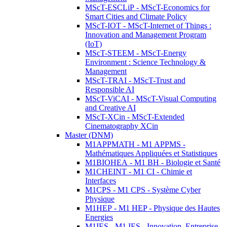
MScT-ESCLiP - MScT-Economics for
Smart Cities and Climate Policy
MScT-IOT - MScT-Internet of Things :
Innovation and Management Program
(IoT)
MScT-STEEM - MScT-Energy
Environment : Science Technology &
Management
MScT-TRAI - MScT-Trust and
Responsible AI
MScT-ViCAI - MScT-Visual Computing
and Creative AI
MScT-XCin - MScT-Extended
Cinematography XCin
Master (DNM)
M1APPMATH - M1 APPMS -
Mathématiques Appliquées et Statistiques
M1BIOHEA - M1 BH - Biologie et Santé
M1CHEINT - M1 CI - Chimie et
Interfaces
M1CPS - M1 CPS - Système Cyber
Physique
M1HEP - M1 HEP - Physique des Hautes
Energies
M1IES - M1 IES - Innovation, Entreprise