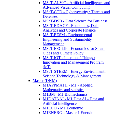
MScT-AI-ViC - Artificial Intelligence and
Advanced Visual Computing
MScT-CTD - Cybersecurity : Threats and
Defenses
MScT-DSB - Data Science for Business
MScT-EDACF - Economics, Data
Analytics and Corporate Finance
MScT-EESM - Environmental
Engineering and Sustainability
Management
MScT-ESCLiP - Economics for Smart
Cities and Climate Policy
MScT-IOT - Internet of Things :
Innovation and Management Program
(IoT)
MScT-STEEM - Energy Environment :
Science Technology & Management
Master (DNM)
M1APPMATH - M1 - Applied
Mathematics and statistics
M1BM - M1 Biomechanics
M1DATAAI - M1 Data AI - Data and
Artificial Intelligence
M1ECO - M1 Economie
M1ENERG - Master 1 Énergie