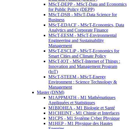
MScT-DEPP - MScT-Data and Economics
for Public Policy (DEPP)
MScT-DSB - MScT-Data Science for
Business
MScT-EDACF - MScT-Economics, Data
Analytics and Corporate Finance
MScT-EESM - MScT-Environmental
Engineering and Sustainability
Management
MScT-ESCLiP - MScT-Economics for
Smart Cities and Climate Policy
MScT-IOT - MScT-Internet of Things :
Innovation and Management Program
(IoT)
MScT-STEEM - MScT-Energy
Environment : Science Technology &
Management
Master (DNM)
M1APPMATH - M1 Mathématiques
Appliquées et Statistiques
M1BIOHEA - M1 Biologie et Santé
M1CHEINT - M1 Chimie et Interfaces
M1CPS - M1 Système Cyber Physique
M1HEP - M1 Physique des Hautes
Energies