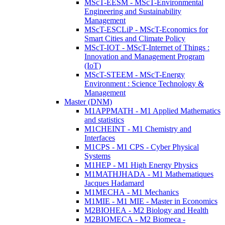
MScT-EESM - MScT-Environmental
Engineering and Sustainability
Management
MScT-ESCLiP - MScT-Economics for
Smart Cities and Climate Policy
MScT-IOT - MScT-Internet of Things :
Innovation and Management Program
(IoT)
MScT-STEEM - MScT-Energy
Environment : Science Technology &
Management
Master (DNM)
M1APPMATH - M1 Applied Mathematics
and statistics
M1CHEINT - M1 Chemistry and
Interfaces
M1CPS - M1 CPS - Cyber Physical
Systems
M1HEP - M1 High Energy Physics
M1MATHJHADA - M1 Mathematiques
Jacques Hadamard
M1MECHA - M1 Mechanics
M1MIE - M1 MIE - Master in Economics
M2BIOHEA - M2 Biology and Health
M2BIOMECA - M2 Biomeca -