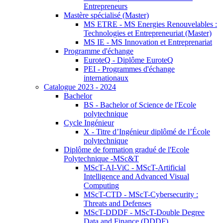
Entrepreneurs
Mastère spécialisé (Master)
MS ETRE - MS Energies Renouvelables :
Technologies et Entrepreneuriat (Master)
MS IE - MS Innovation et Entreprenariat
Programme d'échange
EuroteQ - Diplôme EuroteQ
PEI - Programmes d'échange
internationaux
Catalogue 2023 - 2024
Bachelor
BS - Bachelor of Science de l'Ecole
polytechnique
Cycle Ingénieur
X - Titre d’Ingénieur diplômé de l’École
polytechnique
Diplôme de formation gradué de l'Ecole
Polytechnique -MSc&T
MScT-AI-ViC - MScT-Artificial
Intelligence and Advanced Visual
Computing
MScT-CTD - MScT-Cybersecurity :
Threats and Defenses
MScT-DDDF - MScT-Double Degree
Data and Finance (DDDF)