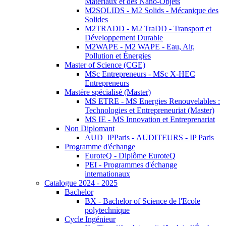
Matériaux et des Nano-Objets
M2SOLIDS - M2 Solids - Mécanique des
Solides
M2TRADD - M2 TraDD - Transport et
Développement Durable
M2WAPE - M2 WAPE - Eau, Air,
Pollution et Énergies
Master of Science (CGE)
MSc Entrepreneurs - MSc X-HEC
Entrepreneurs
Mastère spécialisé (Master)
MS ETRE - MS Energies Renouvelables :
Technologies et Entrepreneuriat (Master)
MS IE - MS Innovation et Entreprenariat
Non Diplomant
AUD_IPParis - AUDITEURS - IP Paris
Programme d'échange
EuroteQ - Diplôme EuroteQ
PEI - Programmes d'échange
internationaux
Catalogue 2024 - 2025
Bachelor
BX - Bachelor of Science de l'Ecole
polytechnique
Cycle Ingénieur