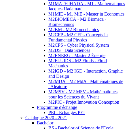
M1MATHJHADA - M1 - Mathematiques
Jacques Hadamard
M1MIE - M1 MiE - Master in Economics
M2BIOMECA - M2 Biomeca -
Biomechanics
M2BM - M2 Biomechanics
M2CFP - M2 CFP - Concepts in
Fundamental Physics
M2CPS - Cyber Physical System
M2DS - Data Sciences
M2ENERG - Master 2 Énergie
M2FLUIDS - M2 Fluids - Fluid
Mechanics
M2IGD - M2 IGD - Interaction, Graphic
and Design
M2MDA - M2 MdA - Mathématiques de
l'Aléatoire
M2MSV - M2 MSV - Mathématiques
pour les Sciences du Vivant
M2PIC - Projet Innovation Conception
Programme d'échange
PEI - Echanges PEI
Catalogue 2020 - 2021
Bachelor
BS - Bachelor of Science de l'Ecole