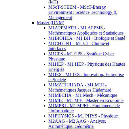
(IoT)
MScT-STEEM - MScT-Energy
Environment : Science Technology &
Management
Master (DNM)
M1APPMATH - M1 APPMS -
Mathématiques Appliquées et Statistiques
M1BIOHEA - M1 BH - Biologie et Santé
M1CHEINT - M1 CI - Chimie et
Interfaces
M1CPS - M1 CPS - Système Cyber
Physique
M1HEP - M1 HEP - Physique des Hautes
Energies
M1IES - M1 IES - Innovation, Entreprise
et Société
M1MATHJHADA - M1 MJH -
Mathématiques Jacques Hadamard
M1MECHA - M1 Mech - Mécanique
M1MIE - M1 MiE - Master en Economie
M1MPRI - M1 MPRI - Fondements de
l'Informatique
M1PHYSICS - M1 PHYS - Physique
M2AAG - M2 AAG - Analyse,
Arithmétique, Géométrie