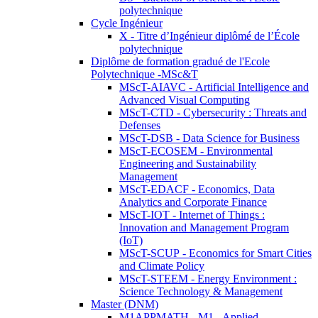
polytechnique
Cycle Ingénieur
X - Titre d’Ingénieur diplômé de l’École
polytechnique
Diplôme de formation gradué de l'Ecole
Polytechnique -MSc&T
MScT-AIAVC - Artificial Intelligence and
Advanced Visual Computing
MScT-CTD - Cybersecurity : Threats and
Defenses
MScT-DSB - Data Science for Business
MScT-ECOSEM - Environmental
Engineering and Sustainability
Management
MScT-EDACF - Economics, Data
Analytics and Corporate Finance
MScT-IOT - Internet of Things :
Innovation and Management Program
(IoT)
MScT-SCUP - Economics for Smart Cities
and Climate Policy
MScT-STEEM - Energy Environment :
Science Technology & Management
Master (DNM)
M1APPMATH - M1 - Applied