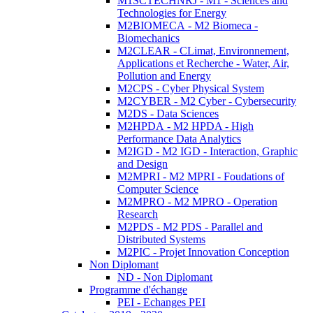
M1SCTECHNRJ - M1 - Sciences and
Technologies for Energy
M2BIOMECA - M2 Biomeca -
Biomechanics
M2CLEAR - CLimat, Environnement,
Applications et Recherche - Water, Air,
Pollution and Energy
M2CPS - Cyber Physical System
M2CYBER - M2 Cyber - Cybersecurity
M2DS - Data Sciences
M2HPDA - M2 HPDA - High
Performance Data Analytics
M2IGD - M2 IGD - Interaction, Graphic
and Design
M2MPRI - M2 MPRI - Foudations of
Computer Science
M2MPRO - M2 MPRO - Operation
Research
M2PDS - M2 PDS - Parallel and
Distributed Systems
M2PIC - Projet Innovation Conception
Non Diplomant
ND - Non Diplomant
Programme d'échange
PEI - Echanges PEI