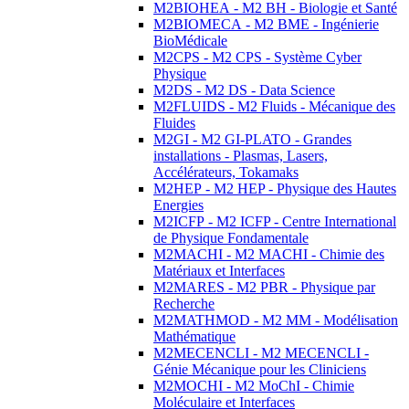
M2BIOHEA - M2 BH - Biologie et Santé
M2BIOMECA - M2 BME - Ingénierie
BioMédicale
M2CPS - M2 CPS - Système Cyber
Physique
M2DS - M2 DS - Data Science
M2FLUIDS - M2 Fluids - Mécanique des
Fluides
M2GI - M2 GI-PLATO - Grandes
installations - Plasmas, Lasers,
Accélérateurs, Tokamaks
M2HEP - M2 HEP - Physique des Hautes
Energies
M2ICFP - M2 ICFP - Centre International
de Physique Fondamentale
M2MACHI - M2 MACHI - Chimie des
Matériaux et Interfaces
M2MARES - M2 PBR - Physique par
Recherche
M2MATHMOD - M2 MM - Modélisation
Mathématique
M2MECENCLI - M2 MECENCLI -
Génie Mécanique pour les Cliniciens
M2MOCHI - M2 MoChI - Chimie
Moléculaire et Interfaces