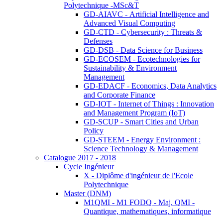
Polytechnique -MSc&T
GD-AIAVC - Artificial Intelligence and
Advanced Visual Computing
GD-CTD - Cybersecurity : Threats &
Defenses
GD-DSB - Data Science for Business
GD-ECOSEM - Ecotechnologies for
Sustainability & Environment
Management
GD-EDACF - Economics, Data Analytics
and Corporate Finance
GD-IOT - Internet of Things : Innovation
and Management Program (IoT)
GD-SCUP - Smart Cities and Urban
Policy
GD-STEEM - Energy Environment :
Science Technology & Management
Catalogue 2017 - 2018
Cycle Ingénieur
X - Diplôme d'ingénieur de l'Ecole
Polytechnique
Master (DNM)
M1QMI - M1 FODQ - Maj. QMI -
Quantique, mathematiques, informatique