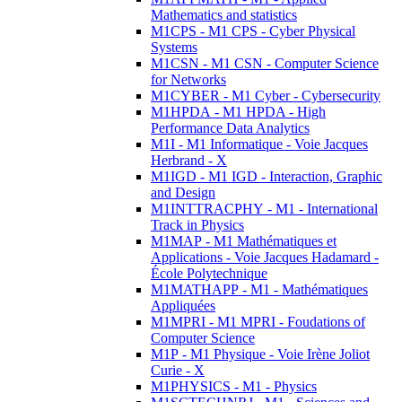
Mathematics and statistics
M1CPS - M1 CPS - Cyber Physical
Systems
M1CSN - M1 CSN - Computer Science
for Networks
M1CYBER - M1 Cyber - Cybersecurity
M1HPDA - M1 HPDA - High
Performance Data Analytics
M1I - M1 Informatique - Voie Jacques
Herbrand - X
M1IGD - M1 IGD - Interaction, Graphic
and Design
M1INTTRACPHY - M1 - International
Track in Physics
M1MAP - M1 Mathématiques et
Applications - Voie Jacques Hadamard -
École Polytechnique
M1MATHAPP - M1 - Mathématiques
Appliquées
M1MPRI - M1 MPRI - Foudations of
Computer Science
M1P - M1 Physique - Voie Irène Joliot
Curie - X
M1PHYSICS - M1 - Physics