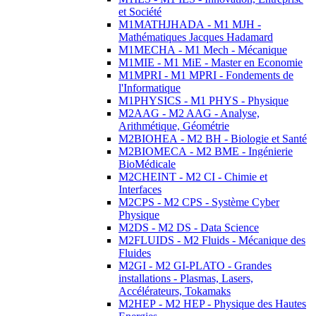
et Société
M1MATHJHADA - M1 MJH -
Mathématiques Jacques Hadamard
M1MECHA - M1 Mech - Mécanique
M1MIE - M1 MiE - Master en Economie
M1MPRI - M1 MPRI - Fondements de
l'Informatique
M1PHYSICS - M1 PHYS - Physique
M2AAG - M2 AAG - Analyse,
Arithmétique, Géométrie
M2BIOHEA - M2 BH - Biologie et Santé
M2BIOMECA - M2 BME - Ingénierie
BioMédicale
M2CHEINT - M2 CI - Chimie et
Interfaces
M2CPS - M2 CPS - Système Cyber
Physique
M2DS - M2 DS - Data Science
M2FLUIDS - M2 Fluids - Mécanique des
Fluides
M2GI - M2 GI-PLATO - Grandes
installations - Plasmas, Lasers,
Accélérateurs, Tokamaks
M2HEP - M2 HEP - Physique des Hautes