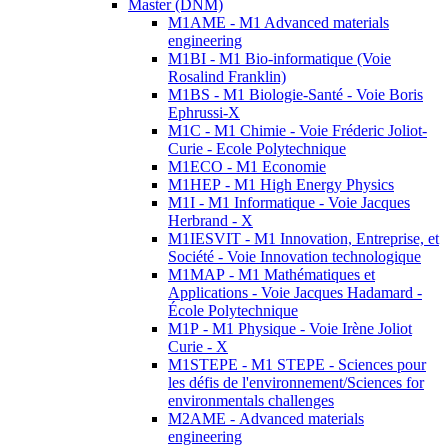
Master (DNM)
M1AME - M1 Advanced materials
engineering
M1BI - M1 Bio-informatique (Voie
Rosalind Franklin)
M1BS - M1 Biologie-Santé - Voie Boris
Ephrussi-X
M1C - M1 Chimie - Voie Fréderic Joliot-
Curie - Ecole Polytechnique
M1ECO - M1 Economie
M1HEP - M1 High Energy Physics
M1I - M1 Informatique - Voie Jacques
Herbrand - X
M1IESVIT - M1 Innovation, Entreprise, et
Société - Voie Innovation technologique
M1MAP - M1 Mathématiques et
Applications - Voie Jacques Hadamard -
École Polytechnique
M1P - M1 Physique - Voie Irène Joliot
Curie - X
M1STEPE - M1 STEPE - Sciences pour
les défis de l'environnement/Sciences for
environmentals challenges
M2AME - Advanced materials
engineering