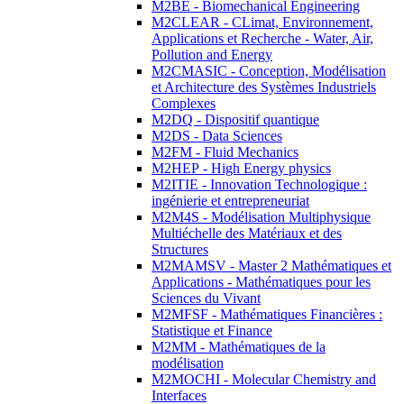
M2BE - Biomechanical Engineering
M2CLEAR - CLimat, Environnement,
Applications et Recherche - Water, Air,
Pollution and Energy
M2CMASIC - Conception, Modélisation
et Architecture des Systèmes Industriels
Complexes
M2DQ - Dispositif quantique
M2DS - Data Sciences
M2FM - Fluid Mechanics
M2HEP - High Energy physics
M2ITIE - Innovation Technologique :
ingénierie et entrepreneuriat
M2M4S - Modélisation Multiphysique
Multiéchelle des Matériaux et des
Structures
M2MAMSV - Master 2 Mathématiques et
Applications - Mathématiques pour les
Sciences du Vivant
M2MFSF - Mathématiques Financières :
Statistique et Finance
M2MM - Mathématiques de la
modélisation
M2MOCHI - Molecular Chemistry and
Interfaces