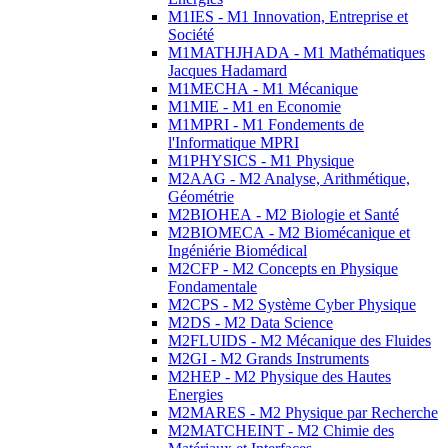
M1IES - M1 Innovation, Entreprise et
Société
M1MATHJHADA - M1 Mathématiques
Jacques Hadamard
M1MECHA - M1 Mécanique
M1MIE - M1 en Economie
M1MPRI - M1 Fondements de
l'Informatique MPRI
M1PHYSICS - M1 Physique
M2AAG - M2 Analyse, Arithmétique,
Géométrie
M2BIOHEA - M2 Biologie et Santé
M2BIOMECA - M2 Biomécanique et
Ingéniérie Biomédical
M2CFP - M2 Concepts en Physique
Fondamentale
M2CPS - M2 Système Cyber Physique
M2DS - M2 Data Science
M2FLUIDS - M2 Mécanique des Fluides
M2GI - M2 Grands Instruments
M2HEP - M2 Physique des Hautes
Energies
M2MARES - M2 Physique par Recherche
M2MATCHEINT - M2 Chimie des