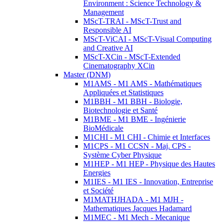
Environment : Science Technology &
Management
MScT-TRAI - MScT-Trust and
Responsible AI
MScT-ViCAI - MScT-Visual Computing
and Creative AI
MScT-XCin - MScT-Extended
Cinematography XCin
Master (DNM)
M1AMS - M1 AMS - Mathématiques
Appliquées et Statistiques
M1BBH - M1 BBH - Biologie,
Biotechnologie et Santé
M1BME - M1 BME - Ingénierie
BioMédicale
M1CHI - M1 CHI - Chimie et Interfaces
M1CPS - M1 CCSN - Maj. CPS -
Système Cyber Physique
M1HEP - M1 HEP - Physique des Hautes
Energies
M1IES - M1 IES - Innovation, Entreprise
et Société
M1MATHJHADA - M1 MJH -
Mathematiques Jacques Hadamard
M1MEC - M1 Mech - Mecanique