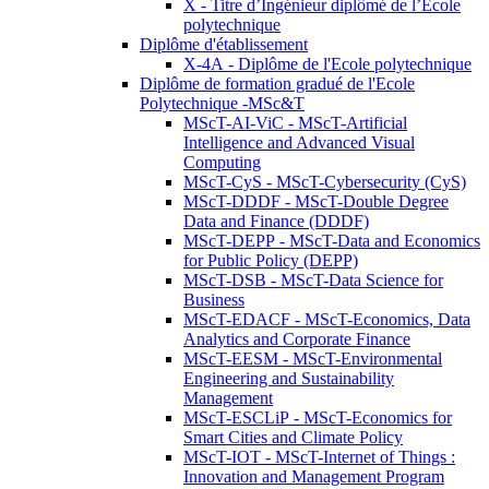
X - Titre d’Ingénieur diplômé de l’École
polytechnique
Diplôme d'établissement
X-4A - Diplôme de l'Ecole polytechnique
Diplôme de formation gradué de l'Ecole
Polytechnique -MSc&T
MScT-AI-ViC - MScT-Artificial
Intelligence and Advanced Visual
Computing
MScT-CyS - MScT-Cybersecurity (CyS)
MScT-DDDF - MScT-Double Degree
Data and Finance (DDDF)
MScT-DEPP - MScT-Data and Economics
for Public Policy (DEPP)
MScT-DSB - MScT-Data Science for
Business
MScT-EDACF - MScT-Economics, Data
Analytics and Corporate Finance
MScT-EESM - MScT-Environmental
Engineering and Sustainability
Management
MScT-ESCLiP - MScT-Economics for
Smart Cities and Climate Policy
MScT-IOT - MScT-Internet of Things :
Innovation and Management Program