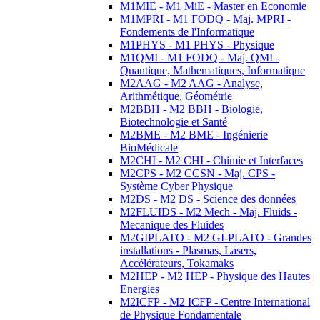
M1MIE - M1 MiE - Master en Economie
M1MPRI - M1 FODQ - Maj. MPRI -
Fondements de l'Informatique
M1PHYS - M1 PHYS - Physique
M1QMI - M1 FODQ - Maj. QMI -
Quantique, Mathematiques, Informatique
M2AAG - M2 AAG - Analyse,
Arithmétique, Géométrie
M2BBH - M2 BBH - Biologie,
Biotechnologie et Santé
M2BME - M2 BME - Ingénierie
BioMédicale
M2CHI - M2 CHI - Chimie et Interfaces
M2CPS - M2 CCSN - Maj. CPS -
Système Cyber Physique
M2DS - M2 DS - Science des données
M2FLUIDS - M2 Mech - Maj. Fluids -
Mecanique des Fluides
M2GIPLATO - M2 GI-PLATO - Grandes
installations - Plasmas, Lasers,
Accélérateurs, Tokamaks
M2HEP - M2 HEP - Physique des Hautes
Energies
M2ICFP - M2 ICFP - Centre International
de Physique Fondamentale