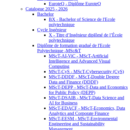
EuroteQ - Diplôme EuroteQ
Catalogue 2025 - 2026
Bachelor
BX - Bachelor of Science de l'Ecole
polytechnique
Cycle Ingénieur
X - Titre d’Ingénieur diplômé de l’École
polytechnique
Diplôme de formation gradué de l'Ecole
Polytechnique -MSc&T
MScT-AI-ViC - MScT-Artificial
Intelligence and Advanced Visual
Computing
MScT-CyS - MScT-Cybersecurity (CyS)
MScT-DDDF - MScT-Double Degree
Data and Finance (DDDF)
MScT-DEPP - MScT-Data and Economics
for Public Policy (DEPP)
MScT-DSAIB - MScT-Data Science and
AI for Business
MScT-EDACF - MScT-Economics, Data
Analytics and Corporate Finance
MScT-EESM - MScT-Environmental
Engineering and Sustainability
Management