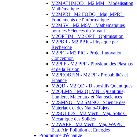
M2MATHMOD - M2 MM - Modélisation
Mathématique
M2MPRI - M2 FODQ - Maj. MPRI -
Fondements de l'Informatique
M2MSV - M2 MSV - Mathématiques
pour les Sciences du Vivant
M2OPTIM - M2 OPT - Optimisation
M2PBR - M2 PBR - Physique par
Recherche
M2PIC - M2 PIC - Projet Innovation
Conception
M2PPF - M2 PPF - Physique des Plasmas
et de la Fusion
M2PROBFIN - M2 PF - Probabilités et
Finance
M2QD - M2 QD - Dispositifs Quantiques
M2QLMN - M2 QLMN - Quantique,
Lumiere, Materiaux et Nanosciences
M2SMNO - M2 SMNO - Science des
Materiaux et des Nano-Objets
M2SOLIDS - M2 Mech - Maj. Solids -
Mecanique des Solides
M2WAPE - M2 Mech - Maj. WAPE -
Eau, Air, Pollution et Energies
Programme d'échange