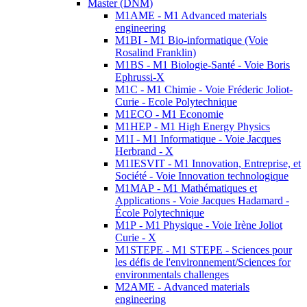
Master (DNM)
M1AME - M1 Advanced materials
engineering
M1BI - M1 Bio-informatique (Voie
Rosalind Franklin)
M1BS - M1 Biologie-Santé - Voie Boris
Ephrussi-X
M1C - M1 Chimie - Voie Fréderic Joliot-
Curie - Ecole Polytechnique
M1ECO - M1 Economie
M1HEP - M1 High Energy Physics
M1I - M1 Informatique - Voie Jacques
Herbrand - X
M1IESVIT - M1 Innovation, Entreprise, et
Société - Voie Innovation technologique
M1MAP - M1 Mathématiques et
Applications - Voie Jacques Hadamard -
École Polytechnique
M1P - M1 Physique - Voie Irène Joliot
Curie - X
M1STEPE - M1 STEPE - Sciences pour
les défis de l'environnement/Sciences for
environmentals challenges
M2AME - Advanced materials
engineering