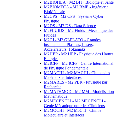
M2BIOHEA - M2 BH - Biologie et Santé
M2BIOMECA - M2 BME - Ingénierie
BioMédicale
M2CPS - M2 CPS - Système Cyber
Physique
M2DS - M2 DS - Data Science
M2FLUIDS - M2 Fluids - Mécanique des
Fluides
M2GI - M2 GI-PLATO - Grandes
installations - Plasmas, Lasers,
Accélérateurs, Tokamaks
M2HEP - M2 HEP - Physique des Hautes
Energies
M2ICFP - M2 ICFP - Centre International
de Physique Fondamentale
M2MACHI - M2 MACHI - Chimie des
Matériaux et Interfaces
M2MARES - M2 PBR - Physique par
Recherche
M2MATHMOD - M2 MM - Modélisation
Mathématique
M2MECENCLI - M2 MECENCLI -
Génie Mécanique pour les Cliniciens
M2MOCHI - M2 MoChI - Chimie
Moléculaire et Interfaces