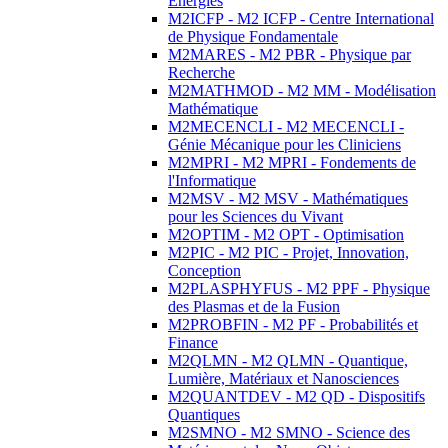
Energies
M2ICFP - M2 ICFP - Centre International
de Physique Fondamentale
M2MARES - M2 PBR - Physique par
Recherche
M2MATHMOD - M2 MM - Modélisation
Mathématique
M2MECENCLI - M2 MECENCLI -
Génie Mécanique pour les Cliniciens
M2MPRI - M2 MPRI - Fondements de
l'Informatique
M2MSV - M2 MSV - Mathématiques
pour les Sciences du Vivant
M2OPTIM - M2 OPT - Optimisation
M2PIC - M2 PIC - Projet, Innovation,
Conception
M2PLASPHYFUS - M2 PPF - Physique
des Plasmas et de la Fusion
M2PROBFIN - M2 PF - Probabilités et
Finance
M2QLMN - M2 QLMN - Quantique,
Lumière, Matériaux et Nanosciences
M2QUANTDEV - M2 QD - Dispositifs
Quantiques
M2SMNO - M2 SMNO - Science des