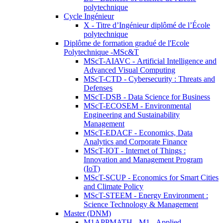
polytechnique
Cycle Ingénieur
X - Titre d’Ingénieur diplômé de l’École
polytechnique
Diplôme de formation gradué de l'Ecole
Polytechnique -MSc&T
MScT-AIAVC - Artificial Intelligence and
Advanced Visual Computing
MScT-CTD - Cybersecurity : Threats and
Defenses
MScT-DSB - Data Science for Business
MScT-ECOSEM - Environmental
Engineering and Sustainability
Management
MScT-EDACF - Economics, Data
Analytics and Corporate Finance
MScT-IOT - Internet of Things :
Innovation and Management Program
(IoT)
MScT-SCUP - Economics for Smart Cities
and Climate Policy
MScT-STEEM - Energy Environment :
Science Technology & Management
Master (DNM)
M1APPMATH - M1 - Applied