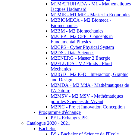
M1MATHJHADA - M1 - Mathematiques
Jacques Hadamard
M1MIE - M1 MiE - Master in Economics
M2BIOMECA - M2 Biomeca -
Biomechanics
M2BM - M2 Biomechanics
M2CFP - M2 CFP - Concepts in
Fundamental Physics
M2CPS - Cyber Physical System
M2DS - Data Sciences
M2ENERG - Master 2 Énergie
M2FLUIDS - M2 Fluids - Fluid
Mechanics
M2IGD - M2 IGD - Interaction, Graphic
and Design
M2MDA - M2 MdA - Mathématiques de
l'Aléatoire
M2MSV - M2 MSV - Mathématiques
pour les Sciences du Vivant
M2PIC - Projet Innovation Conception
Programme d'échange
PEI - Echanges PEI
Catalogue 2020 - 2021
Bachelor
BS - Bachelor of Science de l'Ecole