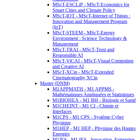
MScT-ESCLiP - MScT-Economics for
Smart Cities and Climate Policy
MScT-IOT - MScT-Internet of Things :
Innovation and Management Program
(IoT)
MScT-STEEM - MScT-Energy
Environment : Science Technology &
Management
MScT-TRAI - MScT-Trust and
Responsible AI
MScT-ViCAI - MScT-Visual Computing
and Creative AI
MScT-XCin - MScT-Extended
Cinematography XCin
Master (DNM)
M1APPMATH - M1 APPMS -
Mathématiques Appliquées et Statistiques
M1BIOHEA - M1 BH - Biologie et Santé
M1CHEINT - M1 CI - Chimie et
Interfaces
M1CPS - M1 CPS - Système Cyber
Physique
M1HEP - M1 HEP - Physique des Hautes
Energies
M1IES - M1 IES - Innovation, Entreprise