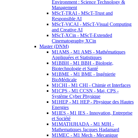
Environment : Science Technology &
Management
MScT-TRAI - MScT-Trust and
Responsible AI
MScT-ViCAI - MScT-Visual Computing
and Creative AI
MScT-XCin - MScT-Extended
Cinematography XCin
Master (DNM)
M1AMS - M1 AMS - Mathématiques
Appliquées et Statistiques
M1BBH - M1 BBH - Biologie,
Biotechnologie et Santé
M1BME - M1 BME - Ingénierie
BioMédicale
M1CHI - M1 CHI - Chimie et Interfaces
M1CPS - M1 CCSN - Maj. CPS -
Système Cyber Physique
M1HEP - M1 HEP - Physique des Hautes
Energies
M1IES - M1 IES - Innovation, Entreprise
et Société
M1MATHJHADA - M1 MJH -
Mathematiques Jacques Hadamard
M1MEC - M1 Mech - Mecanique