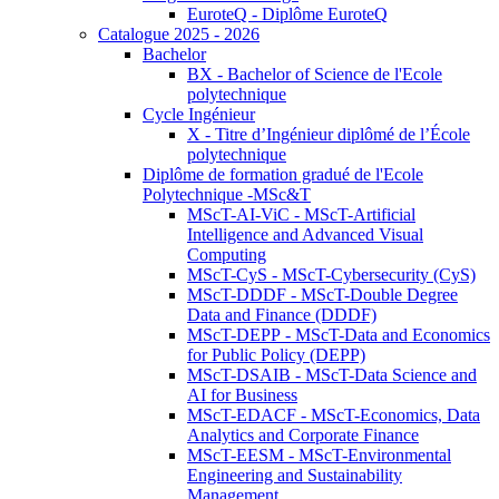
EuroteQ - Diplôme EuroteQ
Catalogue 2025 - 2026
Bachelor
BX - Bachelor of Science de l'Ecole
polytechnique
Cycle Ingénieur
X - Titre d’Ingénieur diplômé de l’École
polytechnique
Diplôme de formation gradué de l'Ecole
Polytechnique -MSc&T
MScT-AI-ViC - MScT-Artificial
Intelligence and Advanced Visual
Computing
MScT-CyS - MScT-Cybersecurity (CyS)
MScT-DDDF - MScT-Double Degree
Data and Finance (DDDF)
MScT-DEPP - MScT-Data and Economics
for Public Policy (DEPP)
MScT-DSAIB - MScT-Data Science and
AI for Business
MScT-EDACF - MScT-Economics, Data
Analytics and Corporate Finance
MScT-EESM - MScT-Environmental
Engineering and Sustainability
Management