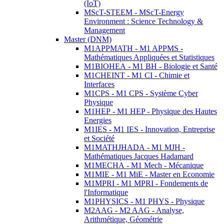
(IoT)
MScT-STEEM - MScT-Energy
Environment : Science Technology &
Management
Master (DNM)
M1APPMATH - M1 APPMS -
Mathématiques Appliquées et Statistiques
M1BIOHEA - M1 BH - Biologie et Santé
M1CHEINT - M1 CI - Chimie et
Interfaces
M1CPS - M1 CPS - Système Cyber
Physique
M1HEP - M1 HEP - Physique des Hautes
Energies
M1IES - M1 IES - Innovation, Entreprise
et Société
M1MATHJHADA - M1 MJH -
Mathématiques Jacques Hadamard
M1MECHA - M1 Mech - Mécanique
M1MIE - M1 MiE - Master en Economie
M1MPRI - M1 MPRI - Fondements de
l'Informatique
M1PHYSICS - M1 PHYS - Physique
M2AAG - M2 AAG - Analyse,
Arithmétique, Géométrie