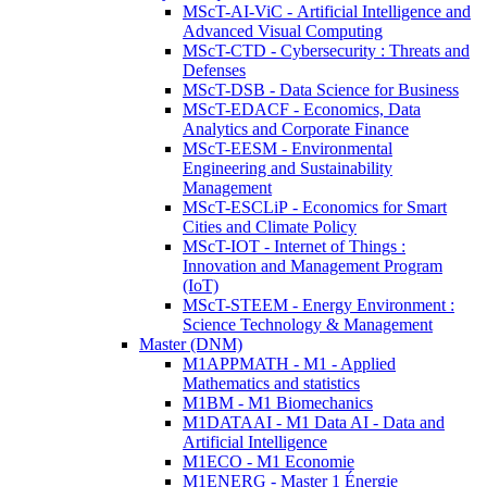
MScT-AI-ViC - Artificial Intelligence and
Advanced Visual Computing
MScT-CTD - Cybersecurity : Threats and
Defenses
MScT-DSB - Data Science for Business
MScT-EDACF - Economics, Data
Analytics and Corporate Finance
MScT-EESM - Environmental
Engineering and Sustainability
Management
MScT-ESCLiP - Economics for Smart
Cities and Climate Policy
MScT-IOT - Internet of Things :
Innovation and Management Program
(IoT)
MScT-STEEM - Energy Environment :
Science Technology & Management
Master (DNM)
M1APPMATH - M1 - Applied
Mathematics and statistics
M1BM - M1 Biomechanics
M1DATAAI - M1 Data AI - Data and
Artificial Intelligence
M1ECO - M1 Economie
M1ENERG - Master 1 Énergie