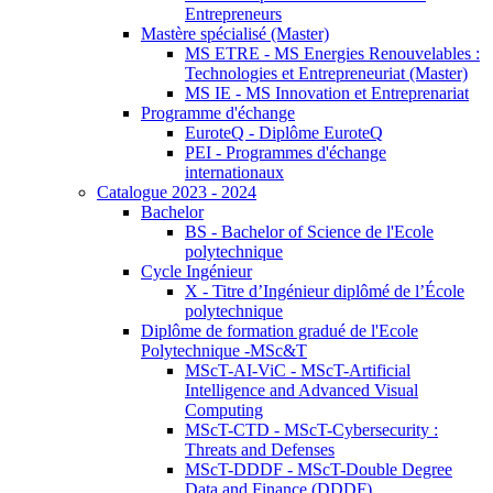
Entrepreneurs
Mastère spécialisé (Master)
MS ETRE - MS Energies Renouvelables :
Technologies et Entrepreneuriat (Master)
MS IE - MS Innovation et Entreprenariat
Programme d'échange
EuroteQ - Diplôme EuroteQ
PEI - Programmes d'échange
internationaux
Catalogue 2023 - 2024
Bachelor
BS - Bachelor of Science de l'Ecole
polytechnique
Cycle Ingénieur
X - Titre d’Ingénieur diplômé de l’École
polytechnique
Diplôme de formation gradué de l'Ecole
Polytechnique -MSc&T
MScT-AI-ViC - MScT-Artificial
Intelligence and Advanced Visual
Computing
MScT-CTD - MScT-Cybersecurity :
Threats and Defenses
MScT-DDDF - MScT-Double Degree
Data and Finance (DDDF)