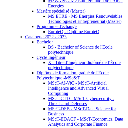
M2WAPE - M2 Eau, Pollution de l'Air et
Energies
Mastère spécialisé (Master)
MS ETRE - MS Energies Renouvelables :
Technologies et Entrepreneuriat (Master)
Programme d'échange
EuroteQ - Diplôme EuroteQ
Catalogue 2022 - 2023
Bachelor
BS - Bachelor of Science de l'Ecole
polytechnique
Cycle Ingénieur
X - Titre d’Ingénieur diplômé de l’École
polytechnique
Diplôme de formation gradué de l'Ecole
Polytechnique -MSc&T
MScT-AI-ViC - MScT-Artificial
Intelligence and Advanced Visual
Computing
MScT-CTD - MScT-Cybersecurity :
Threats and Defenses
MScT-DSB - MScT-Data Science for
Business
MScT-EDACF - MScT-Economics, Data
Analytics and Corporate Finance