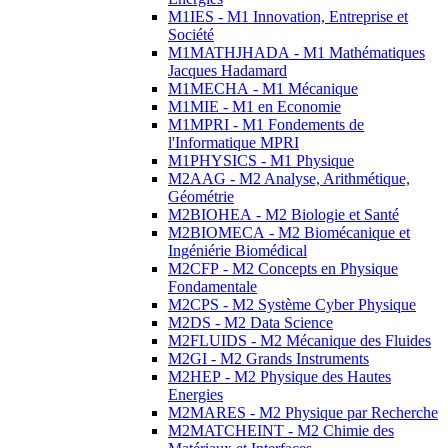
M1IES - M1 Innovation, Entreprise et
Société
M1MATHJHADA - M1 Mathématiques
Jacques Hadamard
M1MECHA - M1 Mécanique
M1MIE - M1 en Economie
M1MPRI - M1 Fondements de
l'Informatique MPRI
M1PHYSICS - M1 Physique
M2AAG - M2 Analyse, Arithmétique,
Géométrie
M2BIOHEA - M2 Biologie et Santé
M2BIOMECA - M2 Biomécanique et
Ingéniérie Biomédical
M2CFP - M2 Concepts en Physique
Fondamentale
M2CPS - M2 Système Cyber Physique
M2DS - M2 Data Science
M2FLUIDS - M2 Mécanique des Fluides
M2GI - M2 Grands Instruments
M2HEP - M2 Physique des Hautes
Energies
M2MARES - M2 Physique par Recherche
M2MATCHEINT - M2 Chimie des