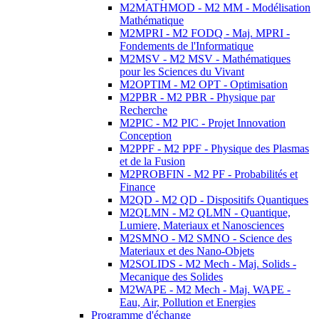
M2MATHMOD - M2 MM - Modélisation
Mathématique
M2MPRI - M2 FODQ - Maj. MPRI -
Fondements de l'Informatique
M2MSV - M2 MSV - Mathématiques
pour les Sciences du Vivant
M2OPTIM - M2 OPT - Optimisation
M2PBR - M2 PBR - Physique par
Recherche
M2PIC - M2 PIC - Projet Innovation
Conception
M2PPF - M2 PPF - Physique des Plasmas
et de la Fusion
M2PROBFIN - M2 PF - Probabilités et
Finance
M2QD - M2 QD - Dispositifs Quantiques
M2QLMN - M2 QLMN - Quantique,
Lumiere, Materiaux et Nanosciences
M2SMNO - M2 SMNO - Science des
Materiaux et des Nano-Objets
M2SOLIDS - M2 Mech - Maj. Solids -
Mecanique des Solides
M2WAPE - M2 Mech - Maj. WAPE -
Eau, Air, Pollution et Energies
Programme d'échange