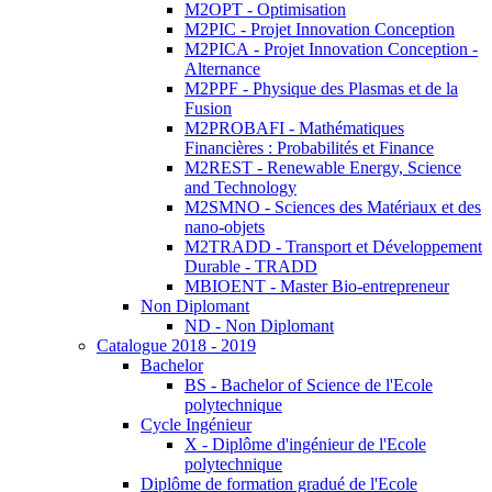
M2OPT - Optimisation
M2PIC - Projet Innovation Conception
M2PICA - Projet Innovation Conception -
Alternance
M2PPF - Physique des Plasmas et de la
Fusion
M2PROBAFI - Mathématiques
Financières : Probabilités et Finance
M2REST - Renewable Energy, Science
and Technology
M2SMNO - Sciences des Matériaux et des
nano-objets
M2TRADD - Transport et Développement
Durable - TRADD
MBIOENT - Master Bio-entrepreneur
Non Diplomant
ND - Non Diplomant
Catalogue 2018 - 2019
Bachelor
BS - Bachelor of Science de l'Ecole
polytechnique
Cycle Ingénieur
X - Diplôme d'ingénieur de l'Ecole
polytechnique
Diplôme de formation gradué de l'Ecole