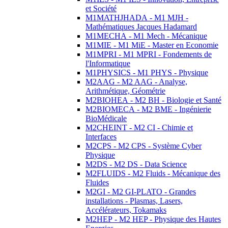
et Société
M1MATHJHADA - M1 MJH -
Mathématiques Jacques Hadamard
M1MECHA - M1 Mech - Mécanique
M1MIE - M1 MiE - Master en Economie
M1MPRI - M1 MPRI - Fondements de
l'Informatique
M1PHYSICS - M1 PHYS - Physique
M2AAG - M2 AAG - Analyse,
Arithmétique, Géométrie
M2BIOHEA - M2 BH - Biologie et Santé
M2BIOMECA - M2 BME - Ingénierie
BioMédicale
M2CHEINT - M2 CI - Chimie et
Interfaces
M2CPS - M2 CPS - Système Cyber
Physique
M2DS - M2 DS - Data Science
M2FLUIDS - M2 Fluids - Mécanique des
Fluides
M2GI - M2 GI-PLATO - Grandes
installations - Plasmas, Lasers,
Accélérateurs, Tokamaks
M2HEP - M2 HEP - Physique des Hautes