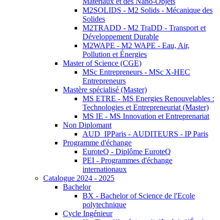
Matériaux et des Nano-Objets
M2SOLIDS - M2 Solids - Mécanique des
Solides
M2TRADD - M2 TraDD - Transport et
Développement Durable
M2WAPE - M2 WAPE - Eau, Air,
Pollution et Énergies
Master of Science (CGE)
MSc Entrepreneurs - MSc X-HEC
Entrepreneurs
Mastère spécialisé (Master)
MS ETRE - MS Energies Renouvelables :
Technologies et Entrepreneuriat (Master)
MS IE - MS Innovation et Entreprenariat
Non Diplomant
AUD_IPParis - AUDITEURS - IP Paris
Programme d'échange
EuroteQ - Diplôme EuroteQ
PEI - Programmes d'échange
internationaux
Catalogue 2024 - 2025
Bachelor
BX - Bachelor of Science de l'Ecole
polytechnique
Cycle Ingénieur