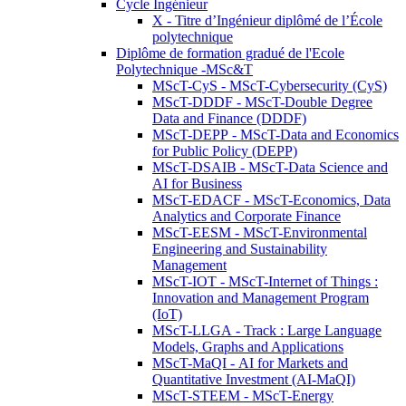
Cycle Ingénieur
X - Titre d’Ingénieur diplômé de l’École
polytechnique
Diplôme de formation gradué de l'Ecole
Polytechnique -MSc&T
MScT-CyS - MScT-Cybersecurity (CyS)
MScT-DDDF - MScT-Double Degree
Data and Finance (DDDF)
MScT-DEPP - MScT-Data and Economics
for Public Policy (DEPP)
MScT-DSAIB - MScT-Data Science and
AI for Business
MScT-EDACF - MScT-Economics, Data
Analytics and Corporate Finance
MScT-EESM - MScT-Environmental
Engineering and Sustainability
Management
MScT-IOT - MScT-Internet of Things :
Innovation and Management Program
(IoT)
MScT-LLGA - Track : Large Language
Models, Graphs and Applications
MScT-MaQI - AI for Markets and
Quantitative Investment (AI-MaQI)
MScT-STEEM - MScT-Energy