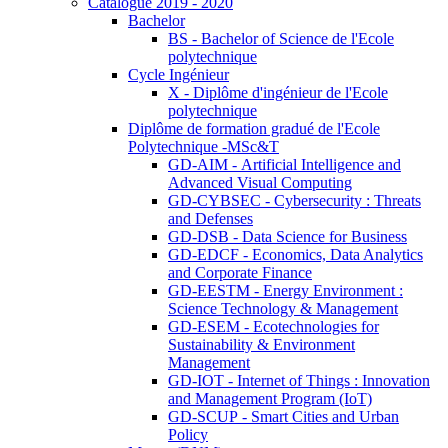
Catalogue 2019 - 2020
Bachelor
BS - Bachelor of Science de l'Ecole
polytechnique
Cycle Ingénieur
X - Diplôme d'ingénieur de l'Ecole
polytechnique
Diplôme de formation gradué de l'Ecole
Polytechnique -MSc&T
GD-AIM - Artificial Intelligence and
Advanced Visual Computing
GD-CYBSEC - Cybersecurity : Threats
and Defenses
GD-DSB - Data Science for Business
GD-EDCF - Economics, Data Analytics
and Corporate Finance
GD-EESTM - Energy Environment :
Science Technology & Management
GD-ESEM - Ecotechnologies for
Sustainability & Environment
Management
GD-IOT - Internet of Things : Innovation
and Management Program (IoT)
GD-SCUP - Smart Cities and Urban
Policy