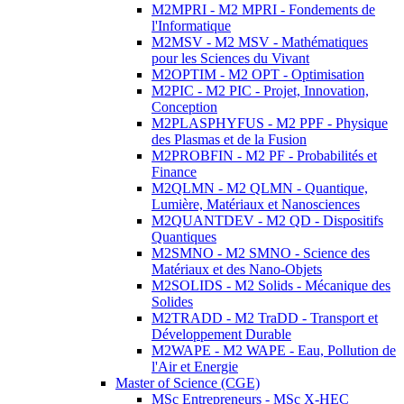
M2MPRI - M2 MPRI - Fondements de
l'Informatique
M2MSV - M2 MSV - Mathématiques
pour les Sciences du Vivant
M2OPTIM - M2 OPT - Optimisation
M2PIC - M2 PIC - Projet, Innovation,
Conception
M2PLASPHYFUS - M2 PPF - Physique
des Plasmas et de la Fusion
M2PROBFIN - M2 PF - Probabilités et
Finance
M2QLMN - M2 QLMN - Quantique,
Lumière, Matériaux et Nanosciences
M2QUANTDEV - M2 QD - Dispositifs
Quantiques
M2SMNO - M2 SMNO - Science des
Matériaux et des Nano-Objets
M2SOLIDS - M2 Solids - Mécanique des
Solides
M2TRADD - M2 TraDD - Transport et
Développement Durable
M2WAPE - M2 WAPE - Eau, Pollution de
l'Air et Energie
Master of Science (CGE)
MSc Entrepreneurs - MSc X-HEC