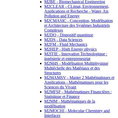
M2BE - Biomechanical Engineering
M2CLEAR - CLimat, Environnement,
Applications et Recherche - Water, Air,
Pollution and Energy
M2CMASIC - Conception, Modélisation
et Architecture des Systèmes Industriels
Complexes
M2DQ - Dispositif quantique
M2DS - Data Sciences
M2FM - Fluid Mechanics
M2HEP - High Energy physics
M2ITIE - Innovation Technologique :
ingénierie et entrepreneuriat
M2M4S - Modélisation Multiphysique
Multiéchelle des Matériaux et des
Structures
M2MAMSV - Master 2 Mathématiques et
Applications - Mathématiques pour les
Sciences du Vivant
M2MFSF - Mathématiques Financières :
Statistique et Finance
M2MM - Mathématiques de la
modélisation
M2MOCHI - Molecular Chemistry and
Interfaces