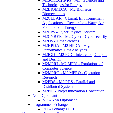
M1SCTECHNRJ - M1 - Sciences and
Technologies for Energy
M2BIOMECA - M2 Biomeca -
Biomechanics
M2CLEAR - CLimat, Environnement,
Applications et Recherche - Water, Air,
Pollution and Energy
M2CPS - Cyber Physical System
M2CYBER - M2 Cyber - Cybersecurity
M2DS - Data Sciences
M2HPDA - M2 HPDA - High
Performance Data Analytics
M2IGD - M2 IGD - Interaction, Graphic
and Design
M2MPRI - M2 MPRI - Foudations of
Computer Science
M2MPRO - M2 MPRO - Operation
Research
M2PDS - M2 PDS - Parallel and
Distributed Systems
M2PIC - Projet Innovation Conception
Non Diplomant
ND - Non Diplomant
Programme d'échange
PEI - Echanges PEI