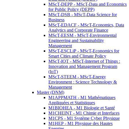
MScT-DEPP - MScT-Data and Economics
for Public Policy (DEPP)
MScT-DSB - MScT-Data Science for
Business
MScT-EDACF - MScT-Economics, Data
Analytics and Corporate Finance
MScT-EESM - MScT-Environmental
Engineering and Sustainability
Management
MScT-ESCLiP - MScT-Economics for
Smart Cities and Climate Policy
MScT-IOT - MScT-Internet of Things :
Innovation and Management Program
(IoT)
MScT-STEEM - MScT-Energy
Environment : Science Technology &
Management
Master (DNM)
M1APPMATH - M1 Mathématiques
Appliquées et Statistiques
M1BIOHEA - M1 Biologie et Santé
M1CHEINT - M1 Chimie et Interfaces
M1CPS - M1 Système Cyber Physique
M1HEP - M1 Physique des Hautes
Energies