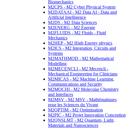
Biomechanics
M2CPS - M2 Cyber Physical System
M2DATAAI - M2 Data AI - Data and
Artificial Intelligence
M2DS - M2 Data Sciences
M2ENERG - M2 Énergie
M2FLUIDS - M2 Fluids - Fluid
Mechanics
M2HEP - M2 High Energy physics
M2ICS - M2 Integration, Circuits and
Systems
M2MATHMOD - M2 Mathematical
Modelling
M2MECENCLI - M2 Mecencli -
Mechanical Engineering for Clinicians
M2MICAS - M2 Machine Learning,
Communications and Security
M2MOCHI - M2 Molecular Chemistry
and Interfaces
M2MSV - M2 MSV - Mathématiques
pour les Sciences du Vivant
M2OPTIM - M2 Optimisation
M2PIC - M2 Projet Innovation Conception
M2QNSLMT - M2 Quantum, Light,
Materials and Nanosciences