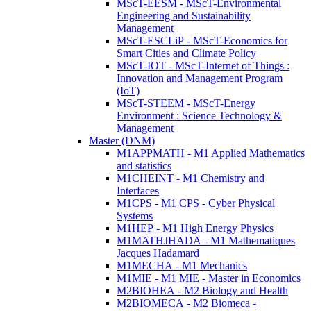
MScT-EESM - MScT-Environmental
Engineering and Sustainability
Management
MScT-ESCLiP - MScT-Economics for
Smart Cities and Climate Policy
MScT-IOT - MScT-Internet of Things :
Innovation and Management Program
(IoT)
MScT-STEEM - MScT-Energy
Environment : Science Technology &
Management
Master (DNM)
M1APPMATH - M1 Applied Mathematics
and statistics
M1CHEINT - M1 Chemistry and
Interfaces
M1CPS - M1 CPS - Cyber Physical
Systems
M1HEP - M1 High Energy Physics
M1MATHJHADA - M1 Mathematiques
Jacques Hadamard
M1MECHA - M1 Mechanics
M1MIE - M1 MIE - Master in Economics
M2BIOHEA - M2 Biology and Health
M2BIOMECA - M2 Biomeca -