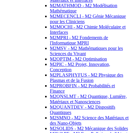
Matériaux et Interfaces
M2MATHMOD - M2 Modélisation
Mathématique
M2MECENCLI - M2 Génie Mécanique
pour les Cliniciens
M2MOCHI - M2 Chimie Moléculaire et
Interfaces
M2MPRI - M2 Fondements de
l'Informatique MPRI
M2MSV - M2 Mathématiques pour les
Sciences du Vivant
M2OPTIM - M2 Optimisation
M2PIC - M2 Projet, Innovation,
Conception
M2PLASPHYFUS - M2 Physique des
Plasmas et de la Fusion
M2PROBFIN - M2 Probabilités et
Finance
M2QNSLMT - M2 Quantique, Lumière,
Matériaux et Nanosciences
M2QUANTDEV - M2 Dispositifs
Quantiques
M2SMNO - M2 Science des Matériaux et
des Nano-Objets
M2SOLIDS - M2 Mécanique des Solides