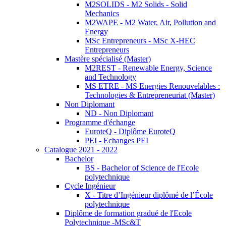
M2SOLIDS - M2 Solids - Solid
Mechanics
M2WAPE - M2 Water, Air, Pollution and
Energy
MSc Entrepreneurs - MSc X-HEC
Entrepreneurs
Mastère spécialisé (Master)
M2REST - Renewable Energy, Science
and Technology
MS ETRE - MS Energies Renouvelables :
Technologies & Entrepreneuriat (Master)
Non Diplomant
ND - Non Diplomant
Programme d'échange
EuroteQ - Diplôme EuroteQ
PEI - Echanges PEI
Catalogue 2021 - 2022
Bachelor
BS - Bachelor of Science de l'Ecole
polytechnique
Cycle Ingénieur
X - Titre d’Ingénieur diplômé de l’École
polytechnique
Diplôme de formation gradué de l'Ecole
Polytechnique -MSc&T