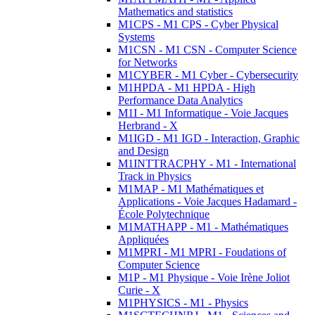
Mathematics and statistics
M1CPS - M1 CPS - Cyber Physical
Systems
M1CSN - M1 CSN - Computer Science
for Networks
M1CYBER - M1 Cyber - Cybersecurity
M1HPDA - M1 HPDA - High
Performance Data Analytics
M1I - M1 Informatique - Voie Jacques
Herbrand - X
M1IGD - M1 IGD - Interaction, Graphic
and Design
M1INTTRACPHY - M1 - International
Track in Physics
M1MAP - M1 Mathématiques et
Applications - Voie Jacques Hadamard -
École Polytechnique
M1MATHAPP - M1 - Mathématiques
Appliquées
M1MPRI - M1 MPRI - Foudations of
Computer Science
M1P - M1 Physique - Voie Irène Joliot
Curie - X
M1PHYSICS - M1 - Physics