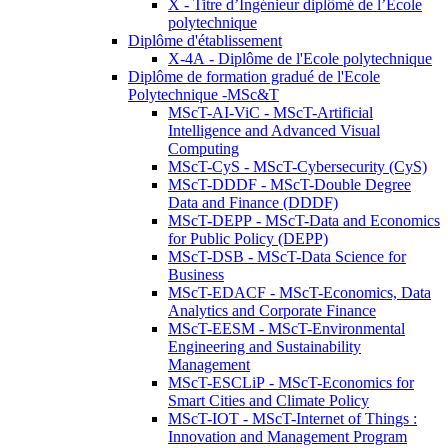
X - Titre d’Ingénieur diplômé de l’École
polytechnique
Diplôme d'établissement
X-4A - Diplôme de l'Ecole polytechnique
Diplôme de formation gradué de l'Ecole
Polytechnique -MSc&T
MScT-AI-ViC - MScT-Artificial
Intelligence and Advanced Visual
Computing
MScT-CyS - MScT-Cybersecurity (CyS)
MScT-DDDF - MScT-Double Degree
Data and Finance (DDDF)
MScT-DEPP - MScT-Data and Economics
for Public Policy (DEPP)
MScT-DSB - MScT-Data Science for
Business
MScT-EDACF - MScT-Economics, Data
Analytics and Corporate Finance
MScT-EESM - MScT-Environmental
Engineering and Sustainability
Management
MScT-ESCLiP - MScT-Economics for
Smart Cities and Climate Policy
MScT-IOT - MScT-Internet of Things :
Innovation and Management Program