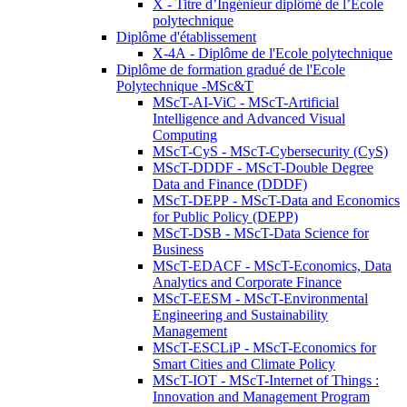
X - Titre d’Ingénieur diplômé de l’École
polytechnique
Diplôme d'établissement
X-4A - Diplôme de l'Ecole polytechnique
Diplôme de formation gradué de l'Ecole
Polytechnique -MSc&T
MScT-AI-ViC - MScT-Artificial
Intelligence and Advanced Visual
Computing
MScT-CyS - MScT-Cybersecurity (CyS)
MScT-DDDF - MScT-Double Degree
Data and Finance (DDDF)
MScT-DEPP - MScT-Data and Economics
for Public Policy (DEPP)
MScT-DSB - MScT-Data Science for
Business
MScT-EDACF - MScT-Economics, Data
Analytics and Corporate Finance
MScT-EESM - MScT-Environmental
Engineering and Sustainability
Management
MScT-ESCLiP - MScT-Economics for
Smart Cities and Climate Policy
MScT-IOT - MScT-Internet of Things :
Innovation and Management Program