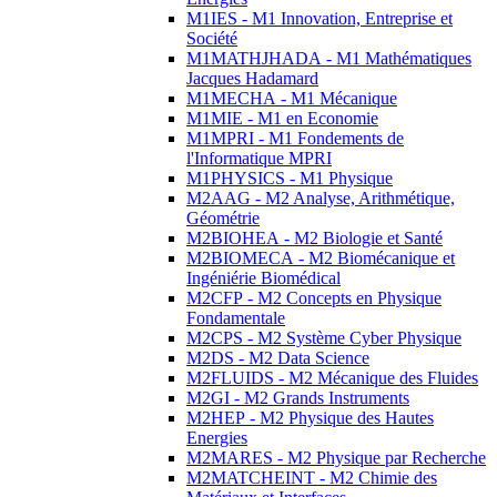
M1IES - M1 Innovation, Entreprise et
Société
M1MATHJHADA - M1 Mathématiques
Jacques Hadamard
M1MECHA - M1 Mécanique
M1MIE - M1 en Economie
M1MPRI - M1 Fondements de
l'Informatique MPRI
M1PHYSICS - M1 Physique
M2AAG - M2 Analyse, Arithmétique,
Géométrie
M2BIOHEA - M2 Biologie et Santé
M2BIOMECA - M2 Biomécanique et
Ingéniérie Biomédical
M2CFP - M2 Concepts en Physique
Fondamentale
M2CPS - M2 Système Cyber Physique
M2DS - M2 Data Science
M2FLUIDS - M2 Mécanique des Fluides
M2GI - M2 Grands Instruments
M2HEP - M2 Physique des Hautes
Energies
M2MARES - M2 Physique par Recherche
M2MATCHEINT - M2 Chimie des