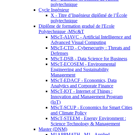
polytechnique
Cycle Ingénieur
X - Titre d’Ingénieur diplômé de l’École
polytechnique
Diplôme de formation gradué de l'Ecole
Polytechnique -MSc&T
MScT-AIAVC - Artificial Intelligence and
Advanced Visual Computing
MScT-CTD - Cybersecurity : Threats and
Defenses
MScT-DSB - Data Science for Business
MScT-ECOSEM - Environmental
Engineering and Sustainability
Management
MScT-EDACF - Economics, Data
Analytics and Corporate Finance
MScT-IOT - Internet of Things :
Innovation and Management Program
(IoT)
MScT-SCUP - Economics for Smart Cities
and Climate Policy
MScT-STEEM - Energy Environment :
Science Technology & Management
Master (DNM)
M1APPMATH - M1 - Applied