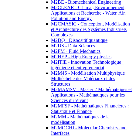
M2BE - Biomechanical Engineering
M2CLEAR - CLimat, Environnement,
Applications et Recherche - Water, Air,
Pollution and Energy
M2CMASIC - Conception, Modélisation
et Architecture des Systèmes Industriels
Complexes
M2DQ - Dispositif quantique
M2DS - Data Sciences
M2FM - Fluid Mechanics
M2HEP - High Energy physics
M2ITIE - Innovation Technologique :
ingénierie et entrepreneuriat
M2M4S - Modélisation Multiphysique
Multiéchelle des Matériaux et des
Structures
M2MAMSV - Master 2 Mathématiques et
Applications - Mathématiques pour les
Sciences du Vivant
M2MFSF - Mathématiques Financières :
Statistique et Finance
M2MM - Mathématiques de la
modélisation
M2MOCHI - Molecular Chemistry and
Interfaces