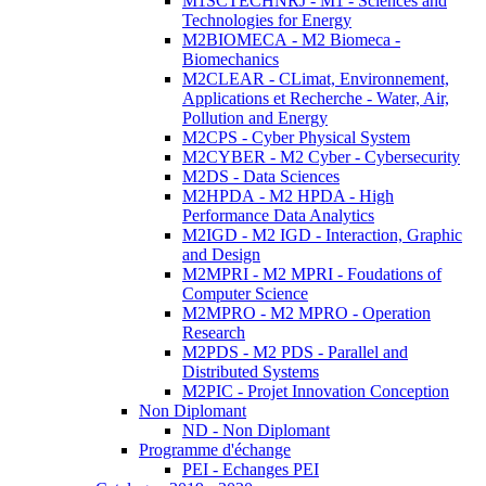
M1SCTECHNRJ - M1 - Sciences and
Technologies for Energy
M2BIOMECA - M2 Biomeca -
Biomechanics
M2CLEAR - CLimat, Environnement,
Applications et Recherche - Water, Air,
Pollution and Energy
M2CPS - Cyber Physical System
M2CYBER - M2 Cyber - Cybersecurity
M2DS - Data Sciences
M2HPDA - M2 HPDA - High
Performance Data Analytics
M2IGD - M2 IGD - Interaction, Graphic
and Design
M2MPRI - M2 MPRI - Foudations of
Computer Science
M2MPRO - M2 MPRO - Operation
Research
M2PDS - M2 PDS - Parallel and
Distributed Systems
M2PIC - Projet Innovation Conception
Non Diplomant
ND - Non Diplomant
Programme d'échange
PEI - Echanges PEI