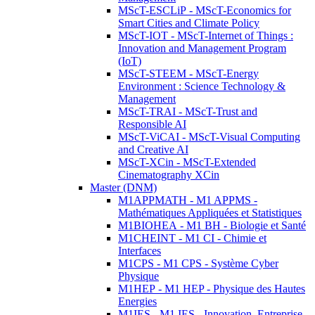
MScT-ESCLiP - MScT-Economics for
Smart Cities and Climate Policy
MScT-IOT - MScT-Internet of Things :
Innovation and Management Program
(IoT)
MScT-STEEM - MScT-Energy
Environment : Science Technology &
Management
MScT-TRAI - MScT-Trust and
Responsible AI
MScT-ViCAI - MScT-Visual Computing
and Creative AI
MScT-XCin - MScT-Extended
Cinematography XCin
Master (DNM)
M1APPMATH - M1 APPMS -
Mathématiques Appliquées et Statistiques
M1BIOHEA - M1 BH - Biologie et Santé
M1CHEINT - M1 CI - Chimie et
Interfaces
M1CPS - M1 CPS - Système Cyber
Physique
M1HEP - M1 HEP - Physique des Hautes
Energies
M1IES - M1 IES - Innovation, Entreprise