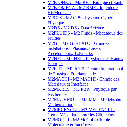
M2BIOHEA - M2 BH - Biologie et Santé
M2BIOMECA - M2 BME - Ingénierie
BioMédicale
M2CPS - M2 CPS - Système Cyber
Physique
M2DS - M2 DS - Data Science
M2FLUIDS - M2 Fluids - Mécanique des
Fluides
M2GI - M2 GI-PLATO - Grandes
installations - Plasmas, Lasers,
Accélérateurs, Tokamaks
M2HEP - M2 HEP - Physique des Hautes
Energies
M2ICFP - M2 ICFP - Centre International
de Physique Fondamentale
M2MACHI - M2 MACHI - Chimie des
Matériaux et Interfaces
M2MARES - M2 PBR - Physique par
Recherche
M2MATHMOD - M2 MM - Modélisation
Mathématique
M2MECENCLI - M2 MECENCLI -
Génie Mécanique pour les Cliniciens
M2MOCHI - M2 MoChI - Chimie
Moléculaire et Interfaces