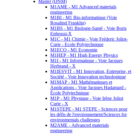
Master (DNM)
M1AME - M1 Advanced materials
engineering
M1BI - M1 Bio-informatique (Voie
Rosalind Franklin)
M1BS - M1 Biologie-Santé - Voie Boris
Ephrussi-X
M1C - M1 Chimie - Voie Fréderic Joliot-
Curie - Ecole Polytechnique
M1ECO - M1 Economie
M1HEP - M1 High Energy Physics
M1I - M1 Informatique - Voie Jacques
Herbrand - X
M1IESVIT - M1 Innovation, Entreprise, et
Société - Voie Innovation technologique
M1MAP - M1 Mathématiques et
Applications - Voie Jacques Hadamard -
École Polytechnique
M1P - M1 Physique - Voie Irène Joliot
Curie - X
M1STEPE - M1 STEPE - Sciences pour
les défis de l'environnement/Sciences for
environmentals challenges
M2AME - Advanced materials
engineering