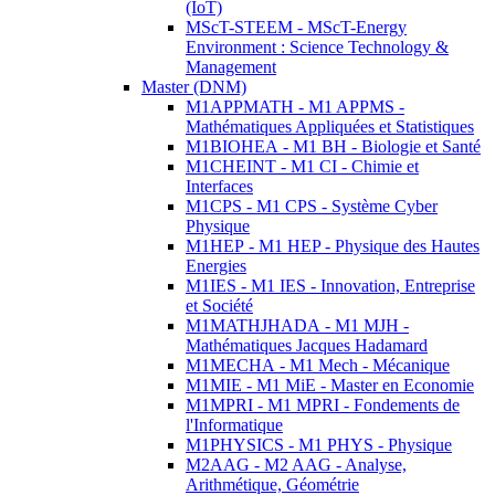
(IoT)
MScT-STEEM - MScT-Energy
Environment : Science Technology &
Management
Master (DNM)
M1APPMATH - M1 APPMS -
Mathématiques Appliquées et Statistiques
M1BIOHEA - M1 BH - Biologie et Santé
M1CHEINT - M1 CI - Chimie et
Interfaces
M1CPS - M1 CPS - Système Cyber
Physique
M1HEP - M1 HEP - Physique des Hautes
Energies
M1IES - M1 IES - Innovation, Entreprise
et Société
M1MATHJHADA - M1 MJH -
Mathématiques Jacques Hadamard
M1MECHA - M1 Mech - Mécanique
M1MIE - M1 MiE - Master en Economie
M1MPRI - M1 MPRI - Fondements de
l'Informatique
M1PHYSICS - M1 PHYS - Physique
M2AAG - M2 AAG - Analyse,
Arithmétique, Géométrie