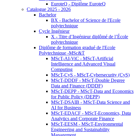
EuroteQ - Diplôme EuroteQ
Catalogue 2025 - 2026
Bachelor
BX - Bachelor of Science de l'Ecole
polytechnique
Cycle Ingénieur
X - Titre d’Ingénieur diplômé de l’École
polytechnique
Diplôme de formation gradué de l'Ecole
Polytechnique -MSc&T
MScT-AI-ViC - MScT-Artificial
Intelligence and Advanced Visual
Computing
MScT-CyS - MScT-Cybersecurity (CyS)
MScT-DDDF - MScT-Double Degree
Data and Finance (DDDF)
MScT-DEPP - MScT-Data and Economics
for Public Policy (DEPP)
MScT-DSAIB - MScT-Data Science and
AI for Business
MScT-EDACF - MScT-Economics, Data
Analytics and Corporate Finance
MScT-EESM - MScT-Environmental
Engineering and Sustainability
Management