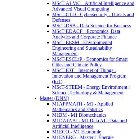
MScT-AI-ViC - Artificial Intelligence and
Advanced Visual Computing
MScT-CTD - Cybersecurity : Threats and
Defenses
MScT-DSB - Data Science for Business
MScT-EDACF - Economics, Data
Analytics and Corporate Finance
MScT-EESM - Environmental
Engineering and Sustainability
Management
MScT-ESCLiP - Economics for Smart
Cities and Climate Policy
MScT-IOT - Internet of Things :
Innovation and Management Program
(IoT)
MScT-STEEM - Energy Environment :
Science Technology & Management
Master (DNM)
M1APPMATH - M1 - Applied
Mathematics and statistics
M1BM - M1 Biomechanics
M1DATAAI - M1 Data AI - Data and
Artificial Intelligence
M1ECO - M1 Economie
M1ENERG - Master 1 Énergie