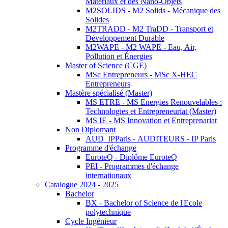
Matériaux et des Nano-Objets
M2SOLIDS - M2 Solids - Mécanique des
Solides
M2TRADD - M2 TraDD - Transport et
Développement Durable
M2WAPE - M2 WAPE - Eau, Air,
Pollution et Énergies
Master of Science (CGE)
MSc Entrepreneurs - MSc X-HEC
Entrepreneurs
Mastère spécialisé (Master)
MS ETRE - MS Energies Renouvelables :
Technologies et Entrepreneuriat (Master)
MS IE - MS Innovation et Entreprenariat
Non Diplomant
AUD_IPParis - AUDITEURS - IP Paris
Programme d'échange
EuroteQ - Diplôme EuroteQ
PEI - Programmes d'échange
internationaux
Catalogue 2024 - 2025
Bachelor
BX - Bachelor of Science de l'Ecole
polytechnique
Cycle Ingénieur