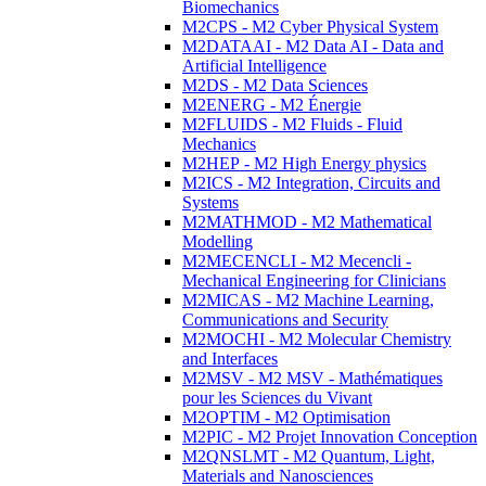
Biomechanics
M2CPS - M2 Cyber Physical System
M2DATAAI - M2 Data AI - Data and
Artificial Intelligence
M2DS - M2 Data Sciences
M2ENERG - M2 Énergie
M2FLUIDS - M2 Fluids - Fluid
Mechanics
M2HEP - M2 High Energy physics
M2ICS - M2 Integration, Circuits and
Systems
M2MATHMOD - M2 Mathematical
Modelling
M2MECENCLI - M2 Mecencli -
Mechanical Engineering for Clinicians
M2MICAS - M2 Machine Learning,
Communications and Security
M2MOCHI - M2 Molecular Chemistry
and Interfaces
M2MSV - M2 MSV - Mathématiques
pour les Sciences du Vivant
M2OPTIM - M2 Optimisation
M2PIC - M2 Projet Innovation Conception
M2QNSLMT - M2 Quantum, Light,
Materials and Nanosciences