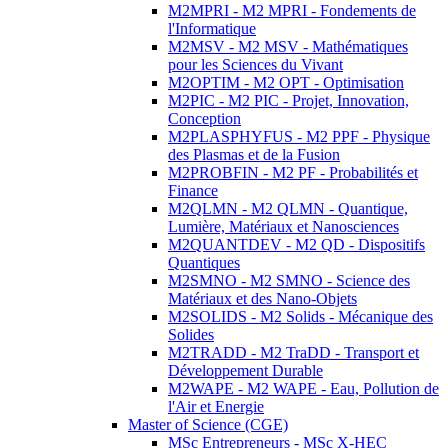
M2MPRI - M2 MPRI - Fondements de
l'Informatique
M2MSV - M2 MSV - Mathématiques
pour les Sciences du Vivant
M2OPTIM - M2 OPT - Optimisation
M2PIC - M2 PIC - Projet, Innovation,
Conception
M2PLASPHYFUS - M2 PPF - Physique
des Plasmas et de la Fusion
M2PROBFIN - M2 PF - Probabilités et
Finance
M2QLMN - M2 QLMN - Quantique,
Lumière, Matériaux et Nanosciences
M2QUANTDEV - M2 QD - Dispositifs
Quantiques
M2SMNO - M2 SMNO - Science des
Matériaux et des Nano-Objets
M2SOLIDS - M2 Solids - Mécanique des
Solides
M2TRADD - M2 TraDD - Transport et
Développement Durable
M2WAPE - M2 WAPE - Eau, Pollution de
l'Air et Energie
Master of Science (CGE)
MSc Entrepreneurs - MSc X-HEC