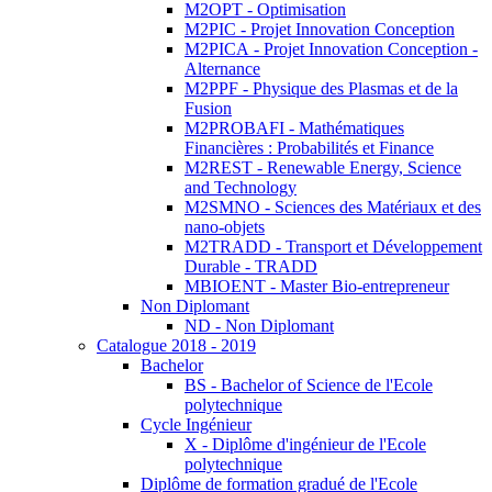
M2OPT - Optimisation
M2PIC - Projet Innovation Conception
M2PICA - Projet Innovation Conception -
Alternance
M2PPF - Physique des Plasmas et de la
Fusion
M2PROBAFI - Mathématiques
Financières : Probabilités et Finance
M2REST - Renewable Energy, Science
and Technology
M2SMNO - Sciences des Matériaux et des
nano-objets
M2TRADD - Transport et Développement
Durable - TRADD
MBIOENT - Master Bio-entrepreneur
Non Diplomant
ND - Non Diplomant
Catalogue 2018 - 2019
Bachelor
BS - Bachelor of Science de l'Ecole
polytechnique
Cycle Ingénieur
X - Diplôme d'ingénieur de l'Ecole
polytechnique
Diplôme de formation gradué de l'Ecole