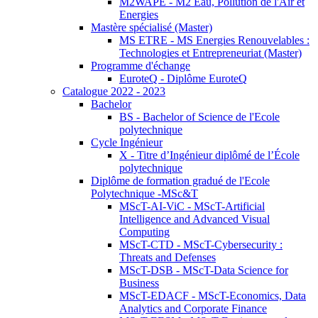
M2WAPE - M2 Eau, Pollution de l'Air et
Energies
Mastère spécialisé (Master)
MS ETRE - MS Energies Renouvelables :
Technologies et Entrepreneuriat (Master)
Programme d'échange
EuroteQ - Diplôme EuroteQ
Catalogue 2022 - 2023
Bachelor
BS - Bachelor of Science de l'Ecole
polytechnique
Cycle Ingénieur
X - Titre d’Ingénieur diplômé de l’École
polytechnique
Diplôme de formation gradué de l'Ecole
Polytechnique -MSc&T
MScT-AI-ViC - MScT-Artificial
Intelligence and Advanced Visual
Computing
MScT-CTD - MScT-Cybersecurity :
Threats and Defenses
MScT-DSB - MScT-Data Science for
Business
MScT-EDACF - MScT-Economics, Data
Analytics and Corporate Finance