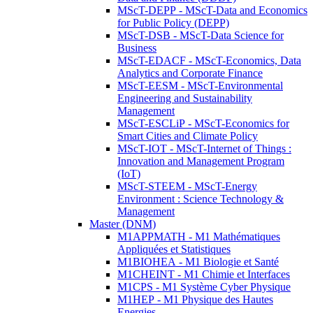
MScT-DEPP - MScT-Data and Economics
for Public Policy (DEPP)
MScT-DSB - MScT-Data Science for
Business
MScT-EDACF - MScT-Economics, Data
Analytics and Corporate Finance
MScT-EESM - MScT-Environmental
Engineering and Sustainability
Management
MScT-ESCLiP - MScT-Economics for
Smart Cities and Climate Policy
MScT-IOT - MScT-Internet of Things :
Innovation and Management Program
(IoT)
MScT-STEEM - MScT-Energy
Environment : Science Technology &
Management
Master (DNM)
M1APPMATH - M1 Mathématiques
Appliquées et Statistiques
M1BIOHEA - M1 Biologie et Santé
M1CHEINT - M1 Chimie et Interfaces
M1CPS - M1 Système Cyber Physique
M1HEP - M1 Physique des Hautes
Energies