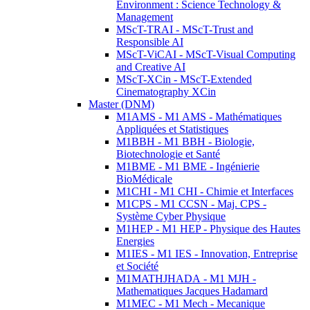
Environment : Science Technology &
Management
MScT-TRAI - MScT-Trust and
Responsible AI
MScT-ViCAI - MScT-Visual Computing
and Creative AI
MScT-XCin - MScT-Extended
Cinematography XCin
Master (DNM)
M1AMS - M1 AMS - Mathématiques
Appliquées et Statistiques
M1BBH - M1 BBH - Biologie,
Biotechnologie et Santé
M1BME - M1 BME - Ingénierie
BioMédicale
M1CHI - M1 CHI - Chimie et Interfaces
M1CPS - M1 CCSN - Maj. CPS -
Système Cyber Physique
M1HEP - M1 HEP - Physique des Hautes
Energies
M1IES - M1 IES - Innovation, Entreprise
et Société
M1MATHJHADA - M1 MJH -
Mathematiques Jacques Hadamard
M1MEC - M1 Mech - Mecanique