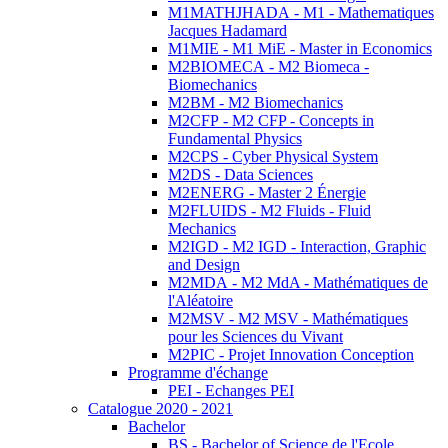
M1MATHJHADA - M1 - Mathematiques
Jacques Hadamard
M1MIE - M1 MiE - Master in Economics
M2BIOMECA - M2 Biomeca -
Biomechanics
M2BM - M2 Biomechanics
M2CFP - M2 CFP - Concepts in
Fundamental Physics
M2CPS - Cyber Physical System
M2DS - Data Sciences
M2ENERG - Master 2 Énergie
M2FLUIDS - M2 Fluids - Fluid
Mechanics
M2IGD - M2 IGD - Interaction, Graphic
and Design
M2MDA - M2 MdA - Mathématiques de
l'Aléatoire
M2MSV - M2 MSV - Mathématiques
pour les Sciences du Vivant
M2PIC - Projet Innovation Conception
Programme d'échange
PEI - Echanges PEI
Catalogue 2020 - 2021
Bachelor
BS - Bachelor of Science de l'Ecole