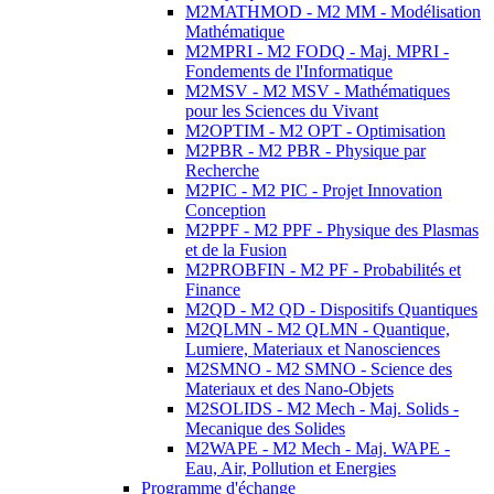
M2MATHMOD - M2 MM - Modélisation
Mathématique
M2MPRI - M2 FODQ - Maj. MPRI -
Fondements de l'Informatique
M2MSV - M2 MSV - Mathématiques
pour les Sciences du Vivant
M2OPTIM - M2 OPT - Optimisation
M2PBR - M2 PBR - Physique par
Recherche
M2PIC - M2 PIC - Projet Innovation
Conception
M2PPF - M2 PPF - Physique des Plasmas
et de la Fusion
M2PROBFIN - M2 PF - Probabilités et
Finance
M2QD - M2 QD - Dispositifs Quantiques
M2QLMN - M2 QLMN - Quantique,
Lumiere, Materiaux et Nanosciences
M2SMNO - M2 SMNO - Science des
Materiaux et des Nano-Objets
M2SOLIDS - M2 Mech - Maj. Solids -
Mecanique des Solides
M2WAPE - M2 Mech - Maj. WAPE -
Eau, Air, Pollution et Energies
Programme d'échange