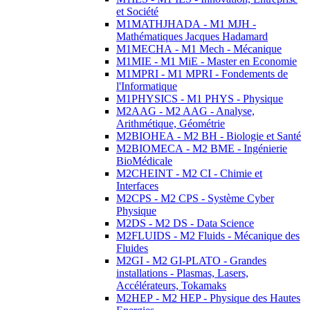
et Société
M1MATHJHADA - M1 MJH -
Mathématiques Jacques Hadamard
M1MECHA - M1 Mech - Mécanique
M1MIE - M1 MiE - Master en Economie
M1MPRI - M1 MPRI - Fondements de
l'Informatique
M1PHYSICS - M1 PHYS - Physique
M2AAG - M2 AAG - Analyse,
Arithmétique, Géométrie
M2BIOHEA - M2 BH - Biologie et Santé
M2BIOMECA - M2 BME - Ingénierie
BioMédicale
M2CHEINT - M2 CI - Chimie et
Interfaces
M2CPS - M2 CPS - Système Cyber
Physique
M2DS - M2 DS - Data Science
M2FLUIDS - M2 Fluids - Mécanique des
Fluides
M2GI - M2 GI-PLATO - Grandes
installations - Plasmas, Lasers,
Accélérateurs, Tokamaks
M2HEP - M2 HEP - Physique des Hautes