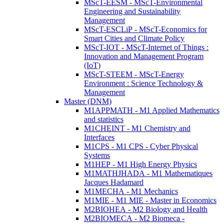
MScT-EESM - MScT-Environmental
Engineering and Sustainability
Management
MScT-ESCLiP - MScT-Economics for
Smart Cities and Climate Policy
MScT-IOT - MScT-Internet of Things :
Innovation and Management Program
(IoT)
MScT-STEEM - MScT-Energy
Environment : Science Technology &
Management
Master (DNM)
M1APPMATH - M1 Applied Mathematics
and statistics
M1CHEINT - M1 Chemistry and
Interfaces
M1CPS - M1 CPS - Cyber Physical
Systems
M1HEP - M1 High Energy Physics
M1MATHJHADA - M1 Mathematiques
Jacques Hadamard
M1MECHA - M1 Mechanics
M1MIE - M1 MIE - Master in Economics
M2BIOHEA - M2 Biology and Health
M2BIOMECA - M2 Biomeca -