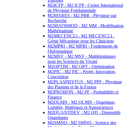
Energies
M2ICFP - M2 ICFP - Centre International
de Physique Fondamentale
M2MARES - M2 PBR - Physique par
Recherche
M2MATHMOD - M2 MM - Modélisation
Mathématique
M2MECENCLI - M2 MECENCLI -
Génie Mécanique pour les Cliniciens
M2MPRI - M2 MPRI - Fondements de
l'Informatique
M2MSV - M2 MSV - Mathématiques
pour les Sciences du Vivant
M2OPTIM - M2 OPT - Optimisation
M2PIC - M2 PIC - Projet, Innovation,
Conception
M2PLASPHYFUS - M2 PPF - Physique
des Plasmas et de la Fusion
M2PROBFIN - M2 PF - Probabilités et
Finance
M2QLMN - M2 QLMN - Quantique,
Lumière, Matériaux et Nanosciences
M2QUANTDEV - M2 QD - Dispositifs
Quantiques
M2SMNO - M2 SMNO - Science des