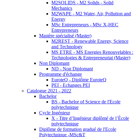
M2SOLIDS - M2 Solids - Solid
Mechanics
M2WAPE - M2 Water, Air, Pollution and
Energy
MSc Entrepreneurs - MSc X-HEC
Entrepreneurs
Mastère spécialisé (Master)
M2REST - Renewable Energy, Science
and Technology
MS ETRE - MS Energies Renouvelables :
Technologies & Entrepreneuriat (Master)
Non Diplomant
ND - Non Diplomant
Programme d'échange
EuroteQ - Diplôme EuroteQ
PEI - Echanges PEI
Catalogue 2021 - 2022
Bachelor
BS - Bachelor of Science de l'Ecole
polytechnique
Cycle Ingénieur
X - Titre d’Ingénieur diplômé de l’École
polytechnique
Diplôme de formation gradué de l'Ecole
Polytechnique -MSc&T