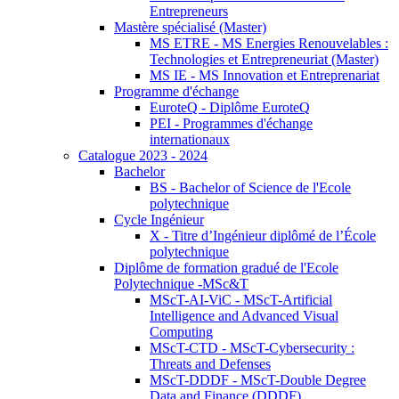
Entrepreneurs
Mastère spécialisé (Master)
MS ETRE - MS Energies Renouvelables :
Technologies et Entrepreneuriat (Master)
MS IE - MS Innovation et Entreprenariat
Programme d'échange
EuroteQ - Diplôme EuroteQ
PEI - Programmes d'échange
internationaux
Catalogue 2023 - 2024
Bachelor
BS - Bachelor of Science de l'Ecole
polytechnique
Cycle Ingénieur
X - Titre d’Ingénieur diplômé de l’École
polytechnique
Diplôme de formation gradué de l'Ecole
Polytechnique -MSc&T
MScT-AI-ViC - MScT-Artificial
Intelligence and Advanced Visual
Computing
MScT-CTD - MScT-Cybersecurity :
Threats and Defenses
MScT-DDDF - MScT-Double Degree
Data and Finance (DDDF)