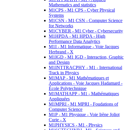
Mathematics and statistics
M1CPS - M1 CPS - Cyber Physical
Systems
M1CSN - M1 CSN - Computer Science
for Networks
M1CYBER - M1 Cyber - Cybersecurity
M1HPDA - M1 HPDA - High
Performance Data Analytics
M1I - M1 Informatique - Voie Jacques
Herbrand - X
M1IGD - M1 IGD - Interaction, Graphic
and Design
M1INTTRACPHY - M1 - International
Track in Physics
M1MAP - M1 Mathématiques et
Applications - Voie Jacques Hadamard -
École Polytechnique
M1MATHAPP - M1 - Mathématiques
Appliquées
M1MPRI - M1 MPRI - Foudations of
Computer Science
M1P - M1 Physique - Voie Irène Joliot
Curie - X
M1PHYSICS - M1 - Physics