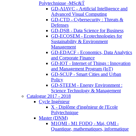
Polytechnique -MSc&T
GD-AIAVC - Artificial Intelligence and
Advanced Visual Computing
GD-CTD - Cybersecurity : Threats &
Defenses
GD-DSB - Data Science for Business
GD-ECOSEM - Ecotechnologies for
Sustainability & Environment
Management
GD-EDACF - Economics, Data Analytics
and Corporate Finance
GD-IOT - Internet of Things : Innovation
and Management Program (IoT)
GD-SCUP - Smart Cities and Urban
Policy
GD-STEEM - Energy Environment :
Science Technology & Management
Catalogue 2017 - 2018
Cycle Ingénieur
X - Diplôme d'ingénieur de l'Ecole
Polytechnique
Master (DNM)
M1QMI - M1 FODQ - Maj. QMI -
Quantique, mathematiques, informatique