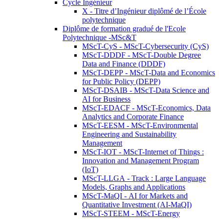
Cycle Ingénieur
X - Titre d’Ingénieur diplômé de l’École
polytechnique
Diplôme de formation gradué de l'Ecole
Polytechnique -MSc&T
MScT-CyS - MScT-Cybersecurity (CyS)
MScT-DDDF - MScT-Double Degree
Data and Finance (DDDF)
MScT-DEPP - MScT-Data and Economics
for Public Policy (DEPP)
MScT-DSAIB - MScT-Data Science and
AI for Business
MScT-EDACF - MScT-Economics, Data
Analytics and Corporate Finance
MScT-EESM - MScT-Environmental
Engineering and Sustainability
Management
MScT-IOT - MScT-Internet of Things :
Innovation and Management Program
(IoT)
MScT-LLGA - Track : Large Language
Models, Graphs and Applications
MScT-MaQI - AI for Markets and
Quantitative Investment (AI-MaQI)
MScT-STEEM - MScT-Energy