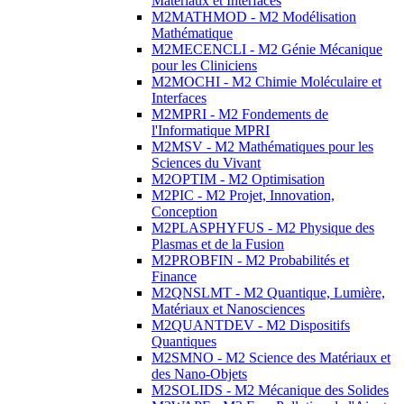
Matériaux et Interfaces
M2MATHMOD - M2 Modélisation
Mathématique
M2MECENCLI - M2 Génie Mécanique
pour les Cliniciens
M2MOCHI - M2 Chimie Moléculaire et
Interfaces
M2MPRI - M2 Fondements de
l'Informatique MPRI
M2MSV - M2 Mathématiques pour les
Sciences du Vivant
M2OPTIM - M2 Optimisation
M2PIC - M2 Projet, Innovation,
Conception
M2PLASPHYFUS - M2 Physique des
Plasmas et de la Fusion
M2PROBFIN - M2 Probabilités et
Finance
M2QNSLMT - M2 Quantique, Lumière,
Matériaux et Nanosciences
M2QUANTDEV - M2 Dispositifs
Quantiques
M2SMNO - M2 Science des Matériaux et
des Nano-Objets
M2SOLIDS - M2 Mécanique des Solides