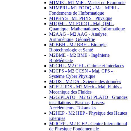
M1MIE - M1 MiE - Master en Economie
M1MPRI - M1 FODQ - Maj. MPRI -
Fondements de l'Informatique
M1PHYS - M1 PHYS - Physique
M1QMI - M1 FODQ - Maj. QMI -
Quantique, Mathematiques, Informatique
M2AAG - M2 AAG - Analyse,
Arithmétique, Géométrie
M2BBH - M2 BBH - Biologie,
Biotechnologie et Santé
M2BME - M2 BME - Ingénierie
BioMédicale
M2CHI - M2 CHI - Chimie et Interfaces
M2CPS - M2 CCSN - Maj. CPS -
Système Cyber Physique
M2DS - M2 DS - Science des données
M2FLUIDS - M2 Mech - Maj. Fluids -
Mecanique des Fluides
M2GIPLATO - M2 GI-PLATO - Grandes
installations - Plasmas, Lasers,
Accélérateurs, Tokamaks
M2HEP - M2 HEP - Physique des Hautes
Energies
M2ICFP - M2 ICFP - Centre International
de Physique Fondamentale