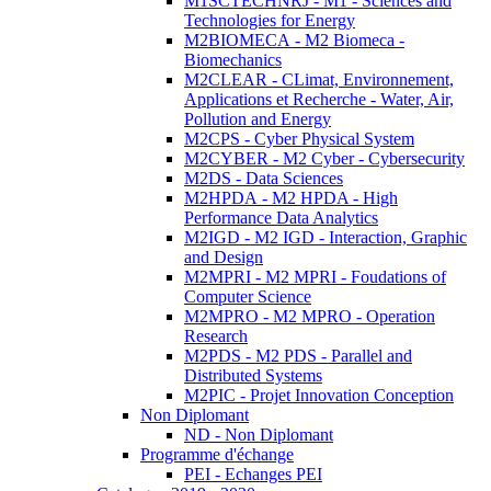
M1SCTECHNRJ - M1 - Sciences and
Technologies for Energy
M2BIOMECA - M2 Biomeca -
Biomechanics
M2CLEAR - CLimat, Environnement,
Applications et Recherche - Water, Air,
Pollution and Energy
M2CPS - Cyber Physical System
M2CYBER - M2 Cyber - Cybersecurity
M2DS - Data Sciences
M2HPDA - M2 HPDA - High
Performance Data Analytics
M2IGD - M2 IGD - Interaction, Graphic
and Design
M2MPRI - M2 MPRI - Foudations of
Computer Science
M2MPRO - M2 MPRO - Operation
Research
M2PDS - M2 PDS - Parallel and
Distributed Systems
M2PIC - Projet Innovation Conception
Non Diplomant
ND - Non Diplomant
Programme d'échange
PEI - Echanges PEI