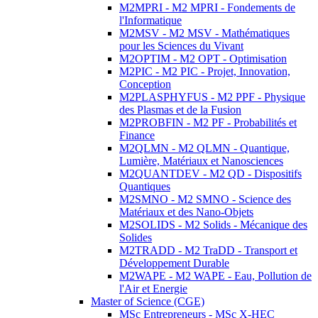
M2MPRI - M2 MPRI - Fondements de
l'Informatique
M2MSV - M2 MSV - Mathématiques
pour les Sciences du Vivant
M2OPTIM - M2 OPT - Optimisation
M2PIC - M2 PIC - Projet, Innovation,
Conception
M2PLASPHYFUS - M2 PPF - Physique
des Plasmas et de la Fusion
M2PROBFIN - M2 PF - Probabilités et
Finance
M2QLMN - M2 QLMN - Quantique,
Lumière, Matériaux et Nanosciences
M2QUANTDEV - M2 QD - Dispositifs
Quantiques
M2SMNO - M2 SMNO - Science des
Matériaux et des Nano-Objets
M2SOLIDS - M2 Solids - Mécanique des
Solides
M2TRADD - M2 TraDD - Transport et
Développement Durable
M2WAPE - M2 WAPE - Eau, Pollution de
l'Air et Energie
Master of Science (CGE)
MSc Entrepreneurs - MSc X-HEC