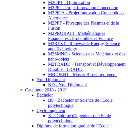
M2OPT - Optimisation
M2PIC - Projet Innovation Conception
M2PICA - Projet Innovation Conception -
Alternance
M2PPF - Physique des Plasmas et de la
Fusion
M2PROBAFI - Mathématiques
Financières : Probabilités et Finance
M2REST - Renewable Energy, Science
and Technology
M2SMNO - Sciences des Matériaux et des
nano-objets
M2TRADD - Transport et Développement
Durable - TRADD
MBIOENT - Master Bio-entrepreneur
Non Diplomant
ND - Non Diplomant
Catalogue 2018 - 2019
Bachelor
BS - Bachelor of Science de l'Ecole
polytechnique
Cycle Ingénieur
X - Diplôme d'ingénieur de l'Ecole
polytechnique
Diplôme de formation gradué de l'Ecole