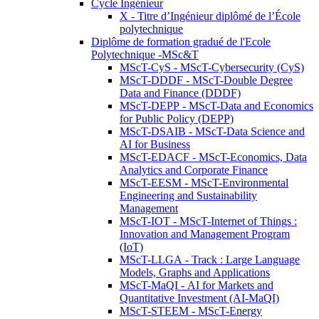
Cycle Ingénieur
X - Titre d’Ingénieur diplômé de l’École
polytechnique
Diplôme de formation gradué de l'Ecole
Polytechnique -MSc&T
MScT-CyS - MScT-Cybersecurity (CyS)
MScT-DDDF - MScT-Double Degree
Data and Finance (DDDF)
MScT-DEPP - MScT-Data and Economics
for Public Policy (DEPP)
MScT-DSAIB - MScT-Data Science and
AI for Business
MScT-EDACF - MScT-Economics, Data
Analytics and Corporate Finance
MScT-EESM - MScT-Environmental
Engineering and Sustainability
Management
MScT-IOT - MScT-Internet of Things :
Innovation and Management Program
(IoT)
MScT-LLGA - Track : Large Language
Models, Graphs and Applications
MScT-MaQI - AI for Markets and
Quantitative Investment (AI-MaQI)
MScT-STEEM - MScT-Energy