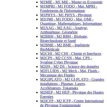
M1MIE - M1 MiE - Master en Economie
M1MPRI - M1 FODQ - Maj. MPRI -
Fondements de l'Informatique
M1PHYS - M1 PHYS - Physique
M1QMI - M1 FODQ - Maj. QMI -
Quantique, Mathematiques, Informatique
M2AAG - M2 AAG - Analyse,
Arithmétique, Géométrie
M2BBH - M2 BBH - Biologie,
Biotechnologie et Santé
M2BME - M2 BME - Ingénierie
BioMédicale
M2CHI - M2 CHI - Chimie et Interfaces
M2CPS - M2 CCSN - Maj. CPS -
Système Cyber Physique
M2DS - M2 DS - Science des données
M2FLUIDS - M2 Mech - Maj. Fluids -
Mecanique des Fluides
M2GIPLATO - M2 GI-PLATO - Grandes
installations - Plasmas, Lasers,
Accélérateurs, Tokamaks
M2HEP - M2 HEP - Physique des Hautes
Energies
M2ICFP - M2 ICFP - Centre International
de Physique Fondamentale