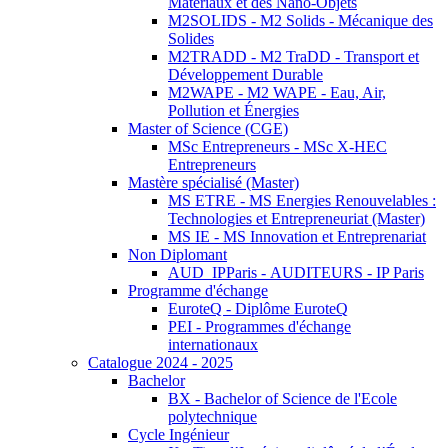
Matériaux et des Nano-Objets
M2SOLIDS - M2 Solids - Mécanique des
Solides
M2TRADD - M2 TraDD - Transport et
Développement Durable
M2WAPE - M2 WAPE - Eau, Air,
Pollution et Énergies
Master of Science (CGE)
MSc Entrepreneurs - MSc X-HEC
Entrepreneurs
Mastère spécialisé (Master)
MS ETRE - MS Energies Renouvelables :
Technologies et Entrepreneuriat (Master)
MS IE - MS Innovation et Entreprenariat
Non Diplomant
AUD_IPParis - AUDITEURS - IP Paris
Programme d'échange
EuroteQ - Diplôme EuroteQ
PEI - Programmes d'échange
internationaux
Catalogue 2024 - 2025
Bachelor
BX - Bachelor of Science de l'Ecole
polytechnique
Cycle Ingénieur