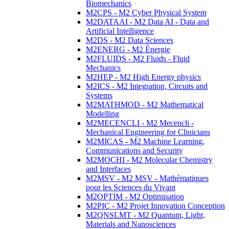
Biomechanics
M2CPS - M2 Cyber Physical System
M2DATAAI - M2 Data AI - Data and
Artificial Intelligence
M2DS - M2 Data Sciences
M2ENERG - M2 Énergie
M2FLUIDS - M2 Fluids - Fluid
Mechanics
M2HEP - M2 High Energy physics
M2ICS - M2 Integration, Circuits and
Systems
M2MATHMOD - M2 Mathematical
Modelling
M2MECENCLI - M2 Mecencli -
Mechanical Engineering for Clinicians
M2MICAS - M2 Machine Learning,
Communications and Security
M2MOCHI - M2 Molecular Chemistry
and Interfaces
M2MSV - M2 MSV - Mathématiques
pour les Sciences du Vivant
M2OPTIM - M2 Optimisation
M2PIC - M2 Projet Innovation Conception
M2QNSLMT - M2 Quantum, Light,
Materials and Nanosciences