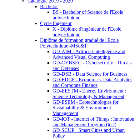
Catalogue 2019 - 2020
Bachelor
BS - Bachelor of Science de l'Ecole
polytechnique
Cycle Ingénieur
X - Diplôme d'ingénieur de l'Ecole
polytechnique
Diplôme de formation gradué de l'Ecole
Polytechnique -MSc&T
GD-AIM - Artificial Intelligence and
Advanced Visual Computing
GD-CYBSEC - Cybersecurity : Threats
and Defenses
GD-DSB - Data Science for Business
GD-EDCF - Economics, Data Analytics
and Corporate Finance
GD-EESTM - Energy Environment :
Science Technology & Management
GD-ESEM - Ecotechnologies for
Sustainability & Environment
Management
GD-IOT - Internet of Things : Innovation
and Management Program (IoT)
GD-SCUP - Smart Cities and Urban
Policy