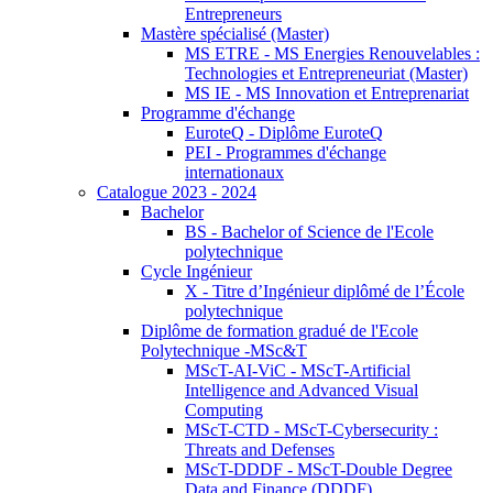
Entrepreneurs
Mastère spécialisé (Master)
MS ETRE - MS Energies Renouvelables :
Technologies et Entrepreneuriat (Master)
MS IE - MS Innovation et Entreprenariat
Programme d'échange
EuroteQ - Diplôme EuroteQ
PEI - Programmes d'échange
internationaux
Catalogue 2023 - 2024
Bachelor
BS - Bachelor of Science de l'Ecole
polytechnique
Cycle Ingénieur
X - Titre d’Ingénieur diplômé de l’École
polytechnique
Diplôme de formation gradué de l'Ecole
Polytechnique -MSc&T
MScT-AI-ViC - MScT-Artificial
Intelligence and Advanced Visual
Computing
MScT-CTD - MScT-Cybersecurity :
Threats and Defenses
MScT-DDDF - MScT-Double Degree
Data and Finance (DDDF)