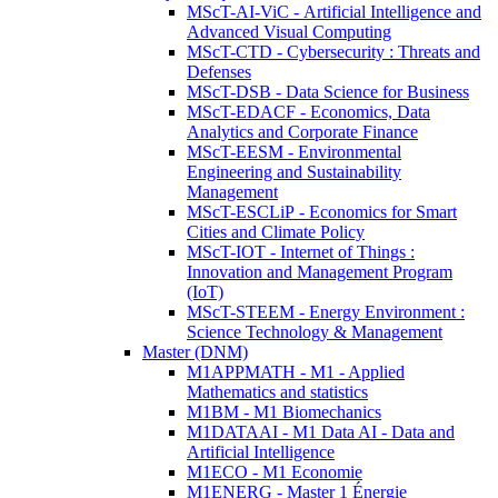
MScT-AI-ViC - Artificial Intelligence and
Advanced Visual Computing
MScT-CTD - Cybersecurity : Threats and
Defenses
MScT-DSB - Data Science for Business
MScT-EDACF - Economics, Data
Analytics and Corporate Finance
MScT-EESM - Environmental
Engineering and Sustainability
Management
MScT-ESCLiP - Economics for Smart
Cities and Climate Policy
MScT-IOT - Internet of Things :
Innovation and Management Program
(IoT)
MScT-STEEM - Energy Environment :
Science Technology & Management
Master (DNM)
M1APPMATH - M1 - Applied
Mathematics and statistics
M1BM - M1 Biomechanics
M1DATAAI - M1 Data AI - Data and
Artificial Intelligence
M1ECO - M1 Economie
M1ENERG - Master 1 Énergie