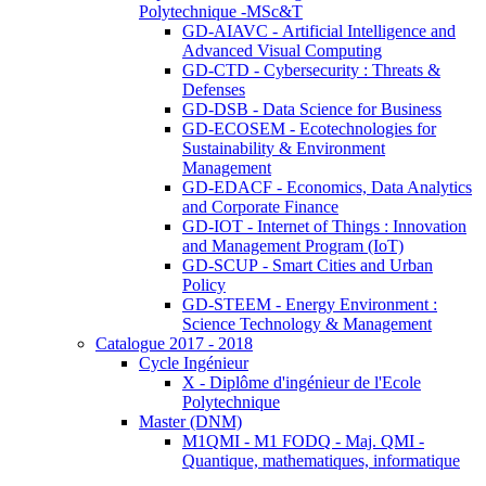
Polytechnique -MSc&T
GD-AIAVC - Artificial Intelligence and
Advanced Visual Computing
GD-CTD - Cybersecurity : Threats &
Defenses
GD-DSB - Data Science for Business
GD-ECOSEM - Ecotechnologies for
Sustainability & Environment
Management
GD-EDACF - Economics, Data Analytics
and Corporate Finance
GD-IOT - Internet of Things : Innovation
and Management Program (IoT)
GD-SCUP - Smart Cities and Urban
Policy
GD-STEEM - Energy Environment :
Science Technology & Management
Catalogue 2017 - 2018
Cycle Ingénieur
X - Diplôme d'ingénieur de l'Ecole
Polytechnique
Master (DNM)
M1QMI - M1 FODQ - Maj. QMI -
Quantique, mathematiques, informatique