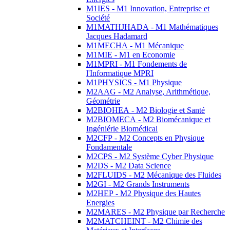
M1IES - M1 Innovation, Entreprise et
Société
M1MATHJHADA - M1 Mathématiques
Jacques Hadamard
M1MECHA - M1 Mécanique
M1MIE - M1 en Economie
M1MPRI - M1 Fondements de
l'Informatique MPRI
M1PHYSICS - M1 Physique
M2AAG - M2 Analyse, Arithmétique,
Géométrie
M2BIOHEA - M2 Biologie et Santé
M2BIOMECA - M2 Biomécanique et
Ingéniérie Biomédical
M2CFP - M2 Concepts en Physique
Fondamentale
M2CPS - M2 Système Cyber Physique
M2DS - M2 Data Science
M2FLUIDS - M2 Mécanique des Fluides
M2GI - M2 Grands Instruments
M2HEP - M2 Physique des Hautes
Energies
M2MARES - M2 Physique par Recherche
M2MATCHEINT - M2 Chimie des