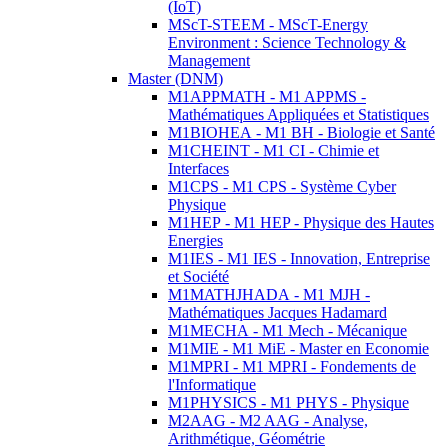
(IoT)
MScT-STEEM - MScT-Energy
Environment : Science Technology &
Management
Master (DNM)
M1APPMATH - M1 APPMS -
Mathématiques Appliquées et Statistiques
M1BIOHEA - M1 BH - Biologie et Santé
M1CHEINT - M1 CI - Chimie et
Interfaces
M1CPS - M1 CPS - Système Cyber
Physique
M1HEP - M1 HEP - Physique des Hautes
Energies
M1IES - M1 IES - Innovation, Entreprise
et Société
M1MATHJHADA - M1 MJH -
Mathématiques Jacques Hadamard
M1MECHA - M1 Mech - Mécanique
M1MIE - M1 MiE - Master en Economie
M1MPRI - M1 MPRI - Fondements de
l'Informatique
M1PHYSICS - M1 PHYS - Physique
M2AAG - M2 AAG - Analyse,
Arithmétique, Géométrie