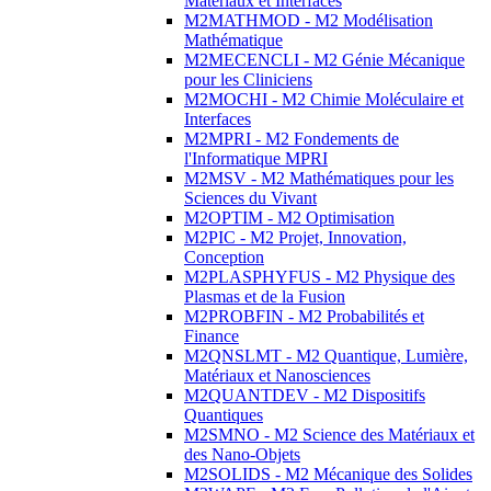
Matériaux et Interfaces
M2MATHMOD - M2 Modélisation
Mathématique
M2MECENCLI - M2 Génie Mécanique
pour les Cliniciens
M2MOCHI - M2 Chimie Moléculaire et
Interfaces
M2MPRI - M2 Fondements de
l'Informatique MPRI
M2MSV - M2 Mathématiques pour les
Sciences du Vivant
M2OPTIM - M2 Optimisation
M2PIC - M2 Projet, Innovation,
Conception
M2PLASPHYFUS - M2 Physique des
Plasmas et de la Fusion
M2PROBFIN - M2 Probabilités et
Finance
M2QNSLMT - M2 Quantique, Lumière,
Matériaux et Nanosciences
M2QUANTDEV - M2 Dispositifs
Quantiques
M2SMNO - M2 Science des Matériaux et
des Nano-Objets
M2SOLIDS - M2 Mécanique des Solides