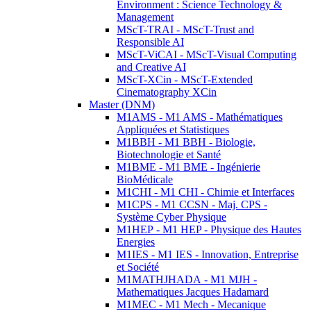
Environment : Science Technology &
Management
MScT-TRAI - MScT-Trust and
Responsible AI
MScT-ViCAI - MScT-Visual Computing
and Creative AI
MScT-XCin - MScT-Extended
Cinematography XCin
Master (DNM)
M1AMS - M1 AMS - Mathématiques
Appliquées et Statistiques
M1BBH - M1 BBH - Biologie,
Biotechnologie et Santé
M1BME - M1 BME - Ingénierie
BioMédicale
M1CHI - M1 CHI - Chimie et Interfaces
M1CPS - M1 CCSN - Maj. CPS -
Système Cyber Physique
M1HEP - M1 HEP - Physique des Hautes
Energies
M1IES - M1 IES - Innovation, Entreprise
et Société
M1MATHJHADA - M1 MJH -
Mathematiques Jacques Hadamard
M1MEC - M1 Mech - Mecanique