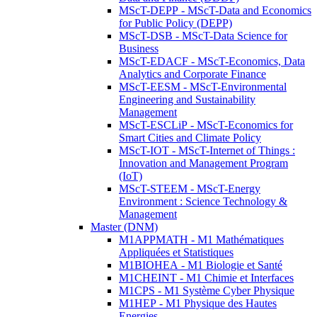
MScT-DEPP - MScT-Data and Economics
for Public Policy (DEPP)
MScT-DSB - MScT-Data Science for
Business
MScT-EDACF - MScT-Economics, Data
Analytics and Corporate Finance
MScT-EESM - MScT-Environmental
Engineering and Sustainability
Management
MScT-ESCLiP - MScT-Economics for
Smart Cities and Climate Policy
MScT-IOT - MScT-Internet of Things :
Innovation and Management Program
(IoT)
MScT-STEEM - MScT-Energy
Environment : Science Technology &
Management
Master (DNM)
M1APPMATH - M1 Mathématiques
Appliquées et Statistiques
M1BIOHEA - M1 Biologie et Santé
M1CHEINT - M1 Chimie et Interfaces
M1CPS - M1 Système Cyber Physique
M1HEP - M1 Physique des Hautes
Energies