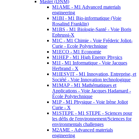
Master (DNM)
M1AME - M1 Advanced materials
engineering
M1BI - M1 Bio-informatique (Voie
Rosalind Franklin)
M1BS - M1 Biologie-Santé - Voie Boris
Ephrussi-X
M1C - M1 Chimie - Voie Fréderic Joliot-
Curie - Ecole Polytechnique
M1ECO - M1 Economie
M1HEP - M1 High Energy Physics
M1I - M1 Informatique - Voie Jacques
Herbrand - X
M1IESVIT - M1 Innovation, Entreprise, et
Société - Voie Innovation technologique
M1MAP - M1 Mathématiques et
Applications - Voie Jacques Hadamard -
École Polytechnique
M1P - M1 Physique - Voie Irène Joliot
Curie - X
M1STEPE - M1 STEPE - Sciences pour
les défis de l'environnement/Sciences for
environmentals challenges
M2AME - Advanced materials
engineering