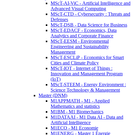
MScT-AI-ViC - Artificial Intelligence and
Advanced Visual Computing
MScT-CTD - Cybersecurity : Threats and
Defenses
MScT-DSB - Data Science for Business
MScT-EDACF - Economics, Data
Analytics and Corporate Finance
MScT-EESM - Environmental
Engineering and Sustainability
Management
MScT-ESCLiP - Economics for Smart
Cities and Climate Policy
MScT-IOT - Internet of Things :
Innovation and Management Program
(IoT)
MScT-STEEM - Energy Environment :
Science Technology & Management
Master (DNM)
M1APPMATH - M1 - Applied
Mathematics and statistics
M1BM - M1 Biomechanics
M1DATAAI - M1 Data AI - Data and
Artificial Intelligence
M1ECO - M1 Economie
M1ENERG - Master 1 Énergie