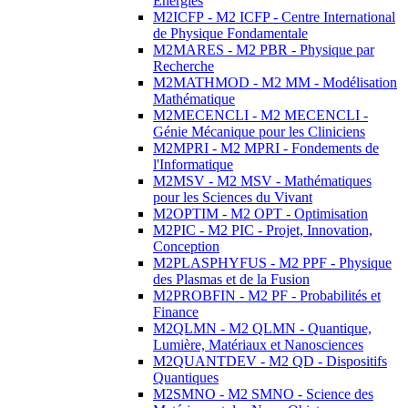
Energies
M2ICFP - M2 ICFP - Centre International
de Physique Fondamentale
M2MARES - M2 PBR - Physique par
Recherche
M2MATHMOD - M2 MM - Modélisation
Mathématique
M2MECENCLI - M2 MECENCLI -
Génie Mécanique pour les Cliniciens
M2MPRI - M2 MPRI - Fondements de
l'Informatique
M2MSV - M2 MSV - Mathématiques
pour les Sciences du Vivant
M2OPTIM - M2 OPT - Optimisation
M2PIC - M2 PIC - Projet, Innovation,
Conception
M2PLASPHYFUS - M2 PPF - Physique
des Plasmas et de la Fusion
M2PROBFIN - M2 PF - Probabilités et
Finance
M2QLMN - M2 QLMN - Quantique,
Lumière, Matériaux et Nanosciences
M2QUANTDEV - M2 QD - Dispositifs
Quantiques
M2SMNO - M2 SMNO - Science des