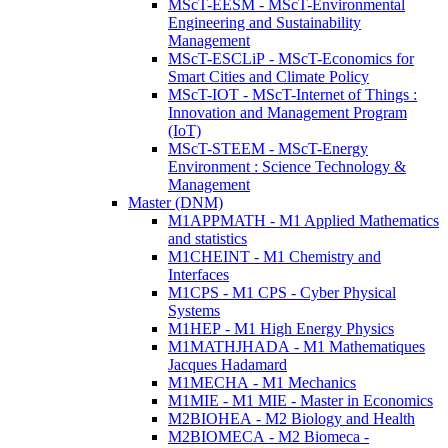
MScT-EESM - MScT-Environmental
Engineering and Sustainability
Management
MScT-ESCLiP - MScT-Economics for
Smart Cities and Climate Policy
MScT-IOT - MScT-Internet of Things :
Innovation and Management Program
(IoT)
MScT-STEEM - MScT-Energy
Environment : Science Technology &
Management
Master (DNM)
M1APPMATH - M1 Applied Mathematics
and statistics
M1CHEINT - M1 Chemistry and
Interfaces
M1CPS - M1 CPS - Cyber Physical
Systems
M1HEP - M1 High Energy Physics
M1MATHJHADA - M1 Mathematiques
Jacques Hadamard
M1MECHA - M1 Mechanics
M1MIE - M1 MIE - Master in Economics
M2BIOHEA - M2 Biology and Health
M2BIOMECA - M2 Biomeca -