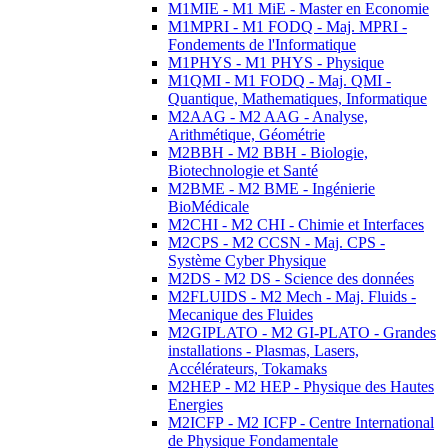
M1MIE - M1 MiE - Master en Economie
M1MPRI - M1 FODQ - Maj. MPRI -
Fondements de l'Informatique
M1PHYS - M1 PHYS - Physique
M1QMI - M1 FODQ - Maj. QMI -
Quantique, Mathematiques, Informatique
M2AAG - M2 AAG - Analyse,
Arithmétique, Géométrie
M2BBH - M2 BBH - Biologie,
Biotechnologie et Santé
M2BME - M2 BME - Ingénierie
BioMédicale
M2CHI - M2 CHI - Chimie et Interfaces
M2CPS - M2 CCSN - Maj. CPS -
Système Cyber Physique
M2DS - M2 DS - Science des données
M2FLUIDS - M2 Mech - Maj. Fluids -
Mecanique des Fluides
M2GIPLATO - M2 GI-PLATO - Grandes
installations - Plasmas, Lasers,
Accélérateurs, Tokamaks
M2HEP - M2 HEP - Physique des Hautes
Energies
M2ICFP - M2 ICFP - Centre International
de Physique Fondamentale