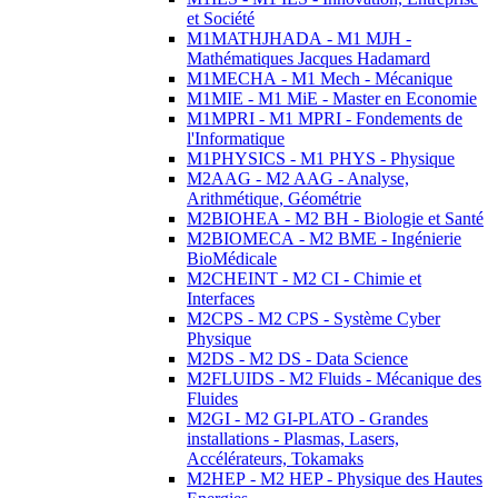
et Société
M1MATHJHADA - M1 MJH -
Mathématiques Jacques Hadamard
M1MECHA - M1 Mech - Mécanique
M1MIE - M1 MiE - Master en Economie
M1MPRI - M1 MPRI - Fondements de
l'Informatique
M1PHYSICS - M1 PHYS - Physique
M2AAG - M2 AAG - Analyse,
Arithmétique, Géométrie
M2BIOHEA - M2 BH - Biologie et Santé
M2BIOMECA - M2 BME - Ingénierie
BioMédicale
M2CHEINT - M2 CI - Chimie et
Interfaces
M2CPS - M2 CPS - Système Cyber
Physique
M2DS - M2 DS - Data Science
M2FLUIDS - M2 Fluids - Mécanique des
Fluides
M2GI - M2 GI-PLATO - Grandes
installations - Plasmas, Lasers,
Accélérateurs, Tokamaks
M2HEP - M2 HEP - Physique des Hautes