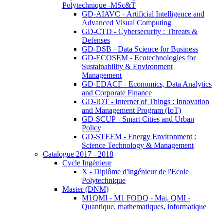
Polytechnique -MSc&T
GD-AIAVC - Artificial Intelligence and
Advanced Visual Computing
GD-CTD - Cybersecurity : Threats &
Defenses
GD-DSB - Data Science for Business
GD-ECOSEM - Ecotechnologies for
Sustainability & Environment
Management
GD-EDACF - Economics, Data Analytics
and Corporate Finance
GD-IOT - Internet of Things : Innovation
and Management Program (IoT)
GD-SCUP - Smart Cities and Urban
Policy
GD-STEEM - Energy Environment :
Science Technology & Management
Catalogue 2017 - 2018
Cycle Ingénieur
X - Diplôme d'ingénieur de l'Ecole
Polytechnique
Master (DNM)
M1QMI - M1 FODQ - Maj. QMI -
Quantique, mathematiques, informatique