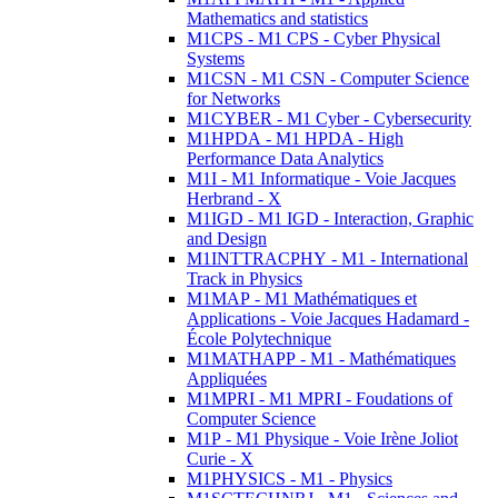
Mathematics and statistics
M1CPS - M1 CPS - Cyber Physical
Systems
M1CSN - M1 CSN - Computer Science
for Networks
M1CYBER - M1 Cyber - Cybersecurity
M1HPDA - M1 HPDA - High
Performance Data Analytics
M1I - M1 Informatique - Voie Jacques
Herbrand - X
M1IGD - M1 IGD - Interaction, Graphic
and Design
M1INTTRACPHY - M1 - International
Track in Physics
M1MAP - M1 Mathématiques et
Applications - Voie Jacques Hadamard -
École Polytechnique
M1MATHAPP - M1 - Mathématiques
Appliquées
M1MPRI - M1 MPRI - Foudations of
Computer Science
M1P - M1 Physique - Voie Irène Joliot
Curie - X
M1PHYSICS - M1 - Physics