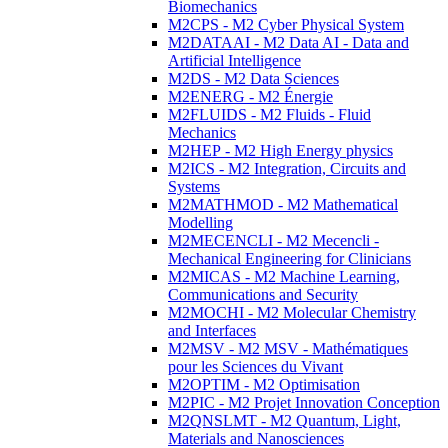
Biomechanics
M2CPS - M2 Cyber Physical System
M2DATAAI - M2 Data AI - Data and
Artificial Intelligence
M2DS - M2 Data Sciences
M2ENERG - M2 Énergie
M2FLUIDS - M2 Fluids - Fluid
Mechanics
M2HEP - M2 High Energy physics
M2ICS - M2 Integration, Circuits and
Systems
M2MATHMOD - M2 Mathematical
Modelling
M2MECENCLI - M2 Mecencli -
Mechanical Engineering for Clinicians
M2MICAS - M2 Machine Learning,
Communications and Security
M2MOCHI - M2 Molecular Chemistry
and Interfaces
M2MSV - M2 MSV - Mathématiques
pour les Sciences du Vivant
M2OPTIM - M2 Optimisation
M2PIC - M2 Projet Innovation Conception
M2QNSLMT - M2 Quantum, Light,
Materials and Nanosciences