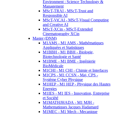
Environment : Science Technology &
Management
MScT-TRAI - MScT-Trust and
Responsible AI
MScT-ViCAI - MScT-Visual Computing
and Creative AI
MScT-XCin - MScT-Extended
Cinematography XCin
Master (DNM)
M1AMS - M1 AMS - Mathématiques
Appliquées et Statistiques
M1BBH - M1 BBH - Biologie,
Biotechnologie et Santé
M1BME - M1 BME - Ingénierie
BioMédicale
M1CHI - M1 CHI - Chimie et Interfaces
M1CPS - M1 CCSN - Maj. CPS -
Système Cyber Physique
M1HEP - M1 HEP - Physique des Hautes
Energies
M1IES - M1 IES - Innovation, Entreprise
et Société
M1MATHJHADA - M1 MJH -
Mathematiques Jacques Hadamard
M1MEC - M1 Mech - Mecanique