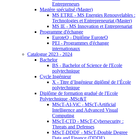
Entrepreneurs
Mastère spécialisé (Master)
MS ETRE - MS Energies Renouvelables :
Technologies et Entrepreneuriat (Master)
MS IE - MS Innovation et Entreprenariat
Programme d'échange
EuroteQ - Diplôme EuroteQ
PEI - Programmes d'échange
internationaux
Catalogue 2023 - 2024
Bachelor
BS - Bachelor of Science de l'Ecole
polytechnique
Cycle Ingénieur
X - Titre d’Ingénieur diplômé de l’École
polytechnique
Diplôme de formation gradué de l'Ecole
Polytechnique -MSc&T
MScT-AI-ViC - MScT-Artificial
Intelligence and Advanced Visual
Computing
MScT-CTD - MScT-Cybersecurity :
Threats and Defenses
MScT-DDDF - MScT-Double Degree
Data and Finance (DDDF)