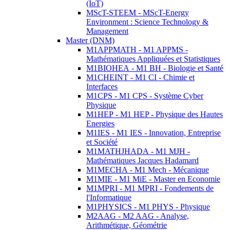
(IoT)
MScT-STEEM - MScT-Energy
Environment : Science Technology &
Management
Master (DNM)
M1APPMATH - M1 APPMS -
Mathématiques Appliquées et Statistiques
M1BIOHEA - M1 BH - Biologie et Santé
M1CHEINT - M1 CI - Chimie et
Interfaces
M1CPS - M1 CPS - Système Cyber
Physique
M1HEP - M1 HEP - Physique des Hautes
Energies
M1IES - M1 IES - Innovation, Entreprise
et Société
M1MATHJHADA - M1 MJH -
Mathématiques Jacques Hadamard
M1MECHA - M1 Mech - Mécanique
M1MIE - M1 MiE - Master en Economie
M1MPRI - M1 MPRI - Fondements de
l'Informatique
M1PHYSICS - M1 PHYS - Physique
M2AAG - M2 AAG - Analyse,
Arithmétique, Géométrie