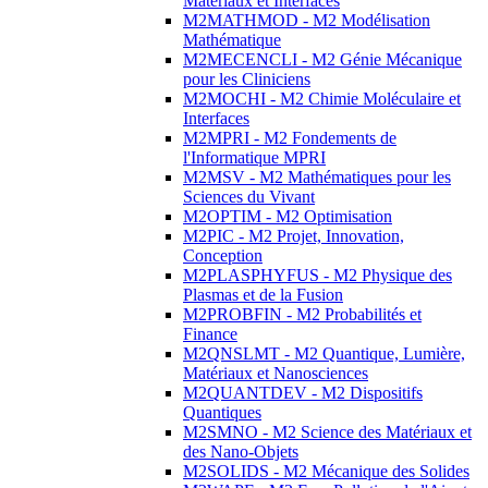
Matériaux et Interfaces
M2MATHMOD - M2 Modélisation
Mathématique
M2MECENCLI - M2 Génie Mécanique
pour les Cliniciens
M2MOCHI - M2 Chimie Moléculaire et
Interfaces
M2MPRI - M2 Fondements de
l'Informatique MPRI
M2MSV - M2 Mathématiques pour les
Sciences du Vivant
M2OPTIM - M2 Optimisation
M2PIC - M2 Projet, Innovation,
Conception
M2PLASPHYFUS - M2 Physique des
Plasmas et de la Fusion
M2PROBFIN - M2 Probabilités et
Finance
M2QNSLMT - M2 Quantique, Lumière,
Matériaux et Nanosciences
M2QUANTDEV - M2 Dispositifs
Quantiques
M2SMNO - M2 Science des Matériaux et
des Nano-Objets
M2SOLIDS - M2 Mécanique des Solides