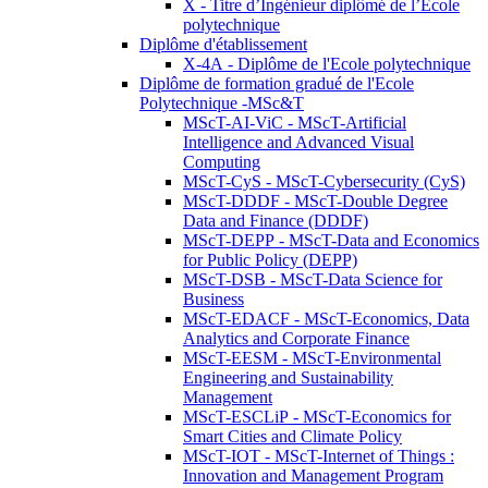
X - Titre d’Ingénieur diplômé de l’École
polytechnique
Diplôme d'établissement
X-4A - Diplôme de l'Ecole polytechnique
Diplôme de formation gradué de l'Ecole
Polytechnique -MSc&T
MScT-AI-ViC - MScT-Artificial
Intelligence and Advanced Visual
Computing
MScT-CyS - MScT-Cybersecurity (CyS)
MScT-DDDF - MScT-Double Degree
Data and Finance (DDDF)
MScT-DEPP - MScT-Data and Economics
for Public Policy (DEPP)
MScT-DSB - MScT-Data Science for
Business
MScT-EDACF - MScT-Economics, Data
Analytics and Corporate Finance
MScT-EESM - MScT-Environmental
Engineering and Sustainability
Management
MScT-ESCLiP - MScT-Economics for
Smart Cities and Climate Policy
MScT-IOT - MScT-Internet of Things :
Innovation and Management Program