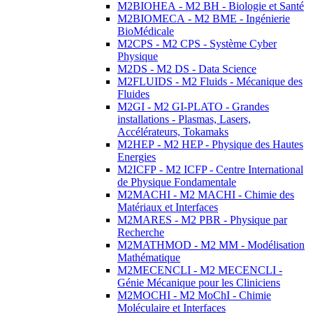
M2BIOHEA - M2 BH - Biologie et Santé
M2BIOMECA - M2 BME - Ingénierie
BioMédicale
M2CPS - M2 CPS - Système Cyber
Physique
M2DS - M2 DS - Data Science
M2FLUIDS - M2 Fluids - Mécanique des
Fluides
M2GI - M2 GI-PLATO - Grandes
installations - Plasmas, Lasers,
Accélérateurs, Tokamaks
M2HEP - M2 HEP - Physique des Hautes
Energies
M2ICFP - M2 ICFP - Centre International
de Physique Fondamentale
M2MACHI - M2 MACHI - Chimie des
Matériaux et Interfaces
M2MARES - M2 PBR - Physique par
Recherche
M2MATHMOD - M2 MM - Modélisation
Mathématique
M2MECENCLI - M2 MECENCLI -
Génie Mécanique pour les Cliniciens
M2MOCHI - M2 MoChI - Chimie
Moléculaire et Interfaces