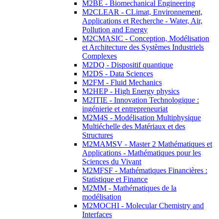
M2BE - Biomechanical Engineering
M2CLEAR - CLimat, Environnement,
Applications et Recherche - Water, Air,
Pollution and Energy
M2CMASIC - Conception, Modélisation
et Architecture des Systèmes Industriels
Complexes
M2DQ - Dispositif quantique
M2DS - Data Sciences
M2FM - Fluid Mechanics
M2HEP - High Energy physics
M2ITIE - Innovation Technologique :
ingénierie et entrepreneuriat
M2M4S - Modélisation Multiphysique
Multiéchelle des Matériaux et des
Structures
M2MAMSV - Master 2 Mathématiques et
Applications - Mathématiques pour les
Sciences du Vivant
M2MFSF - Mathématiques Financières :
Statistique et Finance
M2MM - Mathématiques de la
modélisation
M2MOCHI - Molecular Chemistry and
Interfaces