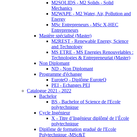
M2SOLIDS - M2 Solids - Solid
Mechanics
M2WAPE - M2 Water, Air, Pollution and
Energy
MSc Entrepreneurs - MSc X-HEC
Entrepreneurs
Mastère spécialisé (Master)
M2REST - Renewable Energy, Science
and Technology
MS ETRE - MS Energies Renouvelables :
Technologies & Entrepreneuriat (Master)
Non Diplomant
ND - Non Diplomant
Programme d'échange
EuroteQ - Diplôme EuroteQ
PEI - Echanges PEI
Catalogue 2021 - 2022
Bachelor
BS - Bachelor of Science de l'Ecole
polytechnique
Cycle Ingénieur
X - Titre d’Ingénieur diplômé de l’École
polytechnique
Diplôme de formation gradué de l'Ecole
Polytechnique -MSc&T