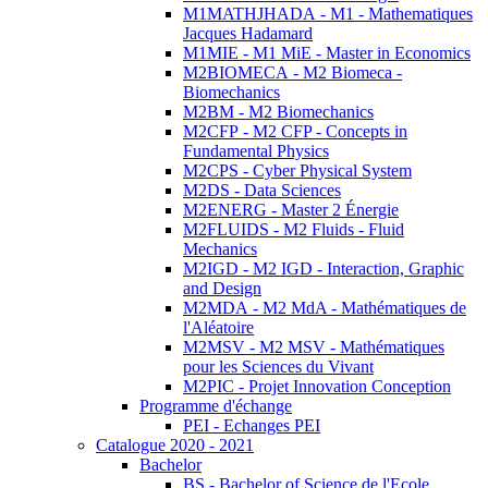
M1MATHJHADA - M1 - Mathematiques
Jacques Hadamard
M1MIE - M1 MiE - Master in Economics
M2BIOMECA - M2 Biomeca -
Biomechanics
M2BM - M2 Biomechanics
M2CFP - M2 CFP - Concepts in
Fundamental Physics
M2CPS - Cyber Physical System
M2DS - Data Sciences
M2ENERG - Master 2 Énergie
M2FLUIDS - M2 Fluids - Fluid
Mechanics
M2IGD - M2 IGD - Interaction, Graphic
and Design
M2MDA - M2 MdA - Mathématiques de
l'Aléatoire
M2MSV - M2 MSV - Mathématiques
pour les Sciences du Vivant
M2PIC - Projet Innovation Conception
Programme d'échange
PEI - Echanges PEI
Catalogue 2020 - 2021
Bachelor
BS - Bachelor of Science de l'Ecole