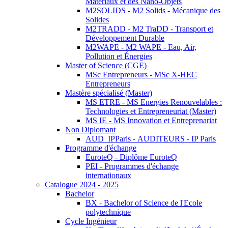
Matériaux et des Nano-Objets
M2SOLIDS - M2 Solids - Mécanique des
Solides
M2TRADD - M2 TraDD - Transport et
Développement Durable
M2WAPE - M2 WAPE - Eau, Air,
Pollution et Énergies
Master of Science (CGE)
MSc Entrepreneurs - MSc X-HEC
Entrepreneurs
Mastère spécialisé (Master)
MS ETRE - MS Energies Renouvelables :
Technologies et Entrepreneuriat (Master)
MS IE - MS Innovation et Entreprenariat
Non Diplomant
AUD_IPParis - AUDITEURS - IP Paris
Programme d'échange
EuroteQ - Diplôme EuroteQ
PEI - Programmes d'échange
internationaux
Catalogue 2024 - 2025
Bachelor
BX - Bachelor of Science de l'Ecole
polytechnique
Cycle Ingénieur