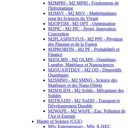
M2MPRI - M2 MPRI - Fondements de
l'Informatique
M2MSV - M2 MSV - Mathématiques
pour les Sciences du Vivant
M2OPTIM - M2 OPT - Optimisation
M2PIC - M2 PIC - Projet, Innovation,
Conception
M2PLASPHYFUS - M2 PPF - Physique
des Plasmas et de la Fusion
M2PROBFIN - M2 PF - Probabilités et
Finance
M2QLMN - M2 QLMN - Quantique,
Lumière, Matériaux et Nanosciences
M2QUANTDEV - M2 QD - Dispositifs
Quantiques
M2SMNO - M2 SMNO - Science des
Matériaux et des Nano-Objets
M2SOLIDS - M2 Solids - Mécanique des
Solides
M2TRADD - M2 TraDD - Transport et
Développement Durable
M2WAPE - M2 WAPE - Eau, Pollution de
l'Air et Energie
Master of Science (CGE)
MSc Entrepreneurs - MSc X-HEC