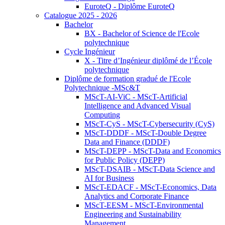
EuroteQ - Diplôme EuroteQ
Catalogue 2025 - 2026
Bachelor
BX - Bachelor of Science de l'Ecole
polytechnique
Cycle Ingénieur
X - Titre d’Ingénieur diplômé de l’École
polytechnique
Diplôme de formation gradué de l'Ecole
Polytechnique -MSc&T
MScT-AI-ViC - MScT-Artificial
Intelligence and Advanced Visual
Computing
MScT-CyS - MScT-Cybersecurity (CyS)
MScT-DDDF - MScT-Double Degree
Data and Finance (DDDF)
MScT-DEPP - MScT-Data and Economics
for Public Policy (DEPP)
MScT-DSAIB - MScT-Data Science and
AI for Business
MScT-EDACF - MScT-Economics, Data
Analytics and Corporate Finance
MScT-EESM - MScT-Environmental
Engineering and Sustainability
Management