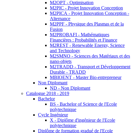
M2OPT - Optimisation
M2PIC - Projet Innovation Conception
M2PICA - Projet Innovation Conception -
Alternance
M2PPF - Physique des Plasmas et de la
Fusion
M2PROBAFI - Mathématiques
Financières : Probabilités et Finance
M2REST - Renewable Energy, Science
and Technology
M2SMNO - Sciences des Matériaux et des
nano-objets
M2TRADD - Transport et Développement
Durable - TRADD
MBIOENT - Master Bio-entrepreneur
Non Diplomant
ND - Non Diplomant
Catalogue 2018 - 2019
Bachelor
BS - Bachelor of Science de l'Ecole
polytechnique
Cycle Ingénieur
X - Diplôme d'ingénieur de l'Ecole
polytechnique
Diplôme de formation gradué de l'Ecole