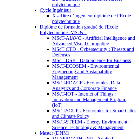
polytechnique
Cycle Ingénieur
X - Titre d’Ingénieur diplômé de l’École
polytechnique
Diplôme de formation gradué de l'Ecole
Polytechnique -MSc&T
MScT-AIAVC - Artificial Intelligence and
Advanced Visual Computing
MScT-CTD - Cybersecurity : Threats and
Defenses
MScT-DSB - Data Science for Business
MScT-ECOSEM - Environmental
Engineering and Sustainability
Management
MScT-EDACF - Economics, Data
Analytics and Corporate Finance
MScT-IOT - Internet of Things :
Innovation and Management Program
(IoT)
MScT-SCUP - Economics for Smart Cities
and Climate Policy
MScT-STEEM - Energy Environment :
Science Technology & Management
Master (DNM)
M1APPMATH - M1 - Applied