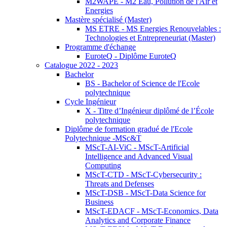
M2WAPE - M2 Eau, Pollution de l'Air et
Energies
Mastère spécialisé (Master)
MS ETRE - MS Energies Renouvelables :
Technologies et Entrepreneuriat (Master)
Programme d'échange
EuroteQ - Diplôme EuroteQ
Catalogue 2022 - 2023
Bachelor
BS - Bachelor of Science de l'Ecole
polytechnique
Cycle Ingénieur
X - Titre d’Ingénieur diplômé de l’École
polytechnique
Diplôme de formation gradué de l'Ecole
Polytechnique -MSc&T
MScT-AI-ViC - MScT-Artificial
Intelligence and Advanced Visual
Computing
MScT-CTD - MScT-Cybersecurity :
Threats and Defenses
MScT-DSB - MScT-Data Science for
Business
MScT-EDACF - MScT-Economics, Data
Analytics and Corporate Finance