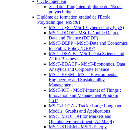
Cycle Ingénieur
X - Titre d’Ingénieur diplômé de l’École
polytechnique
Diplôme de formation gradué de l'Ecole
Polytechnique -MSc&T
MScT-CyS - MScT-Cybersecurity (CyS)
MScT-DDDF - MScT-Double Degree
Data and Finance (DDDF)
MScT-DEPP - MScT-Data and Economics
for Public Policy (DEPP)
MScT-DSAIB - MScT-Data Science and
AI for Business
MScT-EDACF - MScT-Economics, Data
Analytics and Corporate Finance
MScT-EESM - MScT-Environmental
Engineering and Sustainability
Management
MScT-IOT - MScT-Internet of Things :
Innovation and Management Program
(IoT)
MScT-LLGA - Track : Large Language
Models, Graphs and Applications
MScT-MaQI - AI for Markets and
Quantitative Investment (AI-MaQI)
MScT-STEEM - MScT-Energy