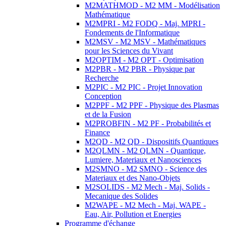
M2MATHMOD - M2 MM - Modélisation
Mathématique
M2MPRI - M2 FODQ - Maj. MPRI -
Fondements de l'Informatique
M2MSV - M2 MSV - Mathématiques
pour les Sciences du Vivant
M2OPTIM - M2 OPT - Optimisation
M2PBR - M2 PBR - Physique par
Recherche
M2PIC - M2 PIC - Projet Innovation
Conception
M2PPF - M2 PPF - Physique des Plasmas
et de la Fusion
M2PROBFIN - M2 PF - Probabilités et
Finance
M2QD - M2 QD - Dispositifs Quantiques
M2QLMN - M2 QLMN - Quantique,
Lumiere, Materiaux et Nanosciences
M2SMNO - M2 SMNO - Science des
Materiaux et des Nano-Objets
M2SOLIDS - M2 Mech - Maj. Solids -
Mecanique des Solides
M2WAPE - M2 Mech - Maj. WAPE -
Eau, Air, Pollution et Energies
Programme d'échange