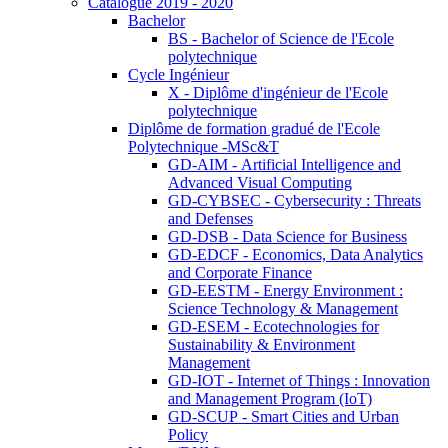
Catalogue 2019 - 2020
Bachelor
BS - Bachelor of Science de l'Ecole
polytechnique
Cycle Ingénieur
X - Diplôme d'ingénieur de l'Ecole
polytechnique
Diplôme de formation gradué de l'Ecole
Polytechnique -MSc&T
GD-AIM - Artificial Intelligence and
Advanced Visual Computing
GD-CYBSEC - Cybersecurity : Threats
and Defenses
GD-DSB - Data Science for Business
GD-EDCF - Economics, Data Analytics
and Corporate Finance
GD-EESTM - Energy Environment :
Science Technology & Management
GD-ESEM - Ecotechnologies for
Sustainability & Environment
Management
GD-IOT - Internet of Things : Innovation
and Management Program (IoT)
GD-SCUP - Smart Cities and Urban
Policy