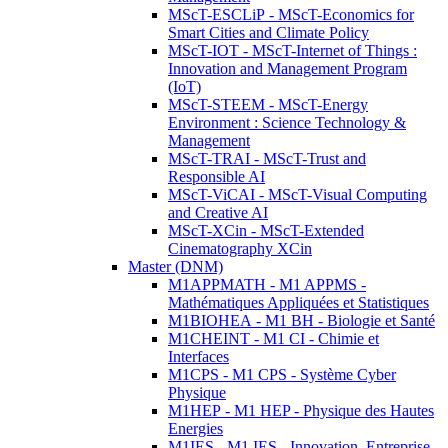
MScT-ESCLiP - MScT-Economics for
Smart Cities and Climate Policy
MScT-IOT - MScT-Internet of Things :
Innovation and Management Program
(IoT)
MScT-STEEM - MScT-Energy
Environment : Science Technology &
Management
MScT-TRAI - MScT-Trust and
Responsible AI
MScT-ViCAI - MScT-Visual Computing
and Creative AI
MScT-XCin - MScT-Extended
Cinematography XCin
Master (DNM)
M1APPMATH - M1 APPMS -
Mathématiques Appliquées et Statistiques
M1BIOHEA - M1 BH - Biologie et Santé
M1CHEINT - M1 CI - Chimie et
Interfaces
M1CPS - M1 CPS - Système Cyber
Physique
M1HEP - M1 HEP - Physique des Hautes
Energies
M1IES - M1 IES - Innovation, Entreprise