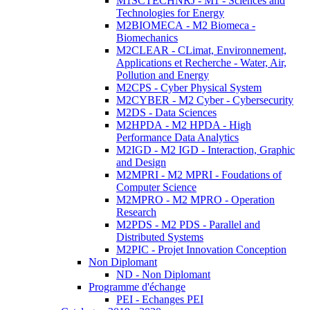
M1SCTECHNRJ - M1 - Sciences and
Technologies for Energy
M2BIOMECA - M2 Biomeca -
Biomechanics
M2CLEAR - CLimat, Environnement,
Applications et Recherche - Water, Air,
Pollution and Energy
M2CPS - Cyber Physical System
M2CYBER - M2 Cyber - Cybersecurity
M2DS - Data Sciences
M2HPDA - M2 HPDA - High
Performance Data Analytics
M2IGD - M2 IGD - Interaction, Graphic
and Design
M2MPRI - M2 MPRI - Foudations of
Computer Science
M2MPRO - M2 MPRO - Operation
Research
M2PDS - M2 PDS - Parallel and
Distributed Systems
M2PIC - Projet Innovation Conception
Non Diplomant
ND - Non Diplomant
Programme d'échange
PEI - Echanges PEI