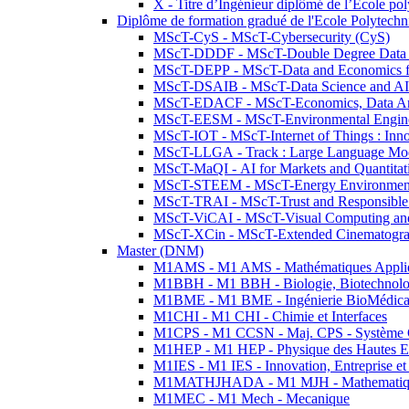
X - Titre d’Ingénieur diplômé de l’École po
Diplôme de formation gradué de l'Ecole Polytec
MScT-CyS - MScT-Cybersecurity (CyS)
MScT-DDDF - MScT-Double Degree Data 
MScT-DEPP - MScT-Data and Economics fo
MScT-DSAIB - MScT-Data Science and AI 
MScT-EDACF - MScT-Economics, Data Anal
MScT-EESM - MScT-Environmental Enginee
MScT-IOT - MScT-Internet of Things : Inn
MScT-LLGA - Track : Large Language Mode
MScT-MaQI - AI for Markets and Quantitat
MScT-STEEM - MScT-Energy Environment 
MScT-TRAI - MScT-Trust and Responsible
MScT-ViCAI - MScT-Visual Computing and
MScT-XCin - MScT-Extended Cinematogr
Master (DNM)
M1AMS - M1 AMS - Mathématiques Appliqué
M1BBH - M1 BBH - Biologie, Biotechnolog
M1BME - M1 BME - Ingénierie BioMédica
M1CHI - M1 CHI - Chimie et Interfaces
M1CPS - M1 CCSN - Maj. CPS - Système 
M1HEP - M1 HEP - Physique des Hautes E
M1IES - M1 IES - Innovation, Entreprise et
M1MATHJHADA - M1 MJH - Mathematiqu
M1MEC - M1 Mech - Mecanique