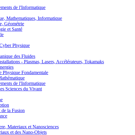
nts de l'Informatique
, Mathematiques, Informatique
, Géométrie
ie et Santé
le
Cyber Physique
nique des Fluides
lations - Plasmas, Lasers, Accélérateurs, Tokamaks
nergies
de Physique Fondamentale
athématique
nts de l'Informatique
s Sciences du Vivant
he
ption
 de la Fusion
ance
, Materiaux et Nanosciences
aux et des Nano-Objets