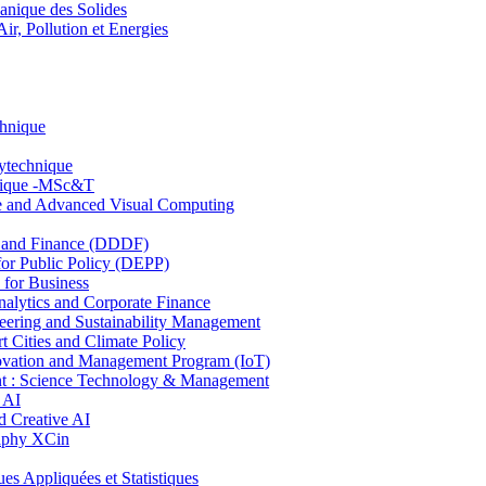
nique des Solides
, Pollution et Energies
chnique
lytechnique
hnique -MSc&T
ce and Advanced Visual Computing
and Finance (DDDF)
r Public Policy (DEPP)
for Business
ytics and Corporate Finance
ring and Sustainability Management
Cities and Climate Policy
ovation and Management Program (IoT)
: Science Technology & Management
 AI
 Creative AI
aphy XCin
ppliquées et Statistiques