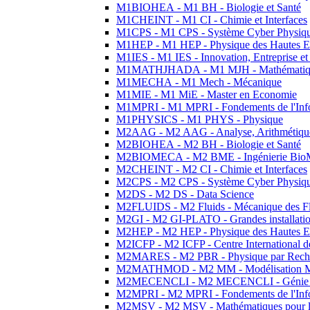
M1BIOHEA - M1 BH - Biologie et Santé
M1CHEINT - M1 CI - Chimie et Interfaces
M1CPS - M1 CPS - Système Cyber Physiq
M1HEP - M1 HEP - Physique des Hautes E
M1IES - M1 IES - Innovation, Entreprise et
M1MATHJHADA - M1 MJH - Mathématiqu
M1MECHA - M1 Mech - Mécanique
M1MIE - M1 MiE - Master en Economie
M1MPRI - M1 MPRI - Fondements de l'Inf
M1PHYSICS - M1 PHYS - Physique
M2AAG - M2 AAG - Analyse, Arithmétique
M2BIOHEA - M2 BH - Biologie et Santé
M2BIOMECA - M2 BME - Ingénierie BioM
M2CHEINT - M2 CI - Chimie et Interfaces
M2CPS - M2 CPS - Système Cyber Physiq
M2DS - M2 DS - Data Science
M2FLUIDS - M2 Fluids - Mécanique des Fl
M2GI - M2 GI-PLATO - Grandes installation
M2HEP - M2 HEP - Physique des Hautes E
M2ICFP - M2 ICFP - Centre International 
M2MARES - M2 PBR - Physique par Rech
M2MATHMOD - M2 MM - Modélisation M
M2MECENCLI - M2 MECENCLI - Génie Méc
M2MPRI - M2 MPRI - Fondements de l'Inf
M2MSV - M2 MSV - Mathématiques pour le