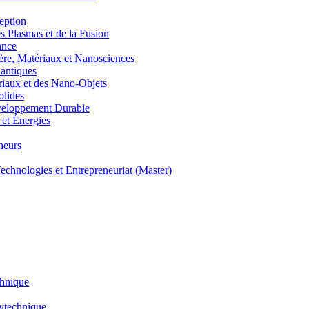
eption
lasmas et de la Fusion
ance
, Matériaux et Nanosciences
ntiques
aux et des Nano-Objets
lides
eloppement Durable
et Énergies
neurs
hnologies et Entrepreneuriat (Master)
chnique
lytechnique