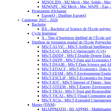
M2SOLIDS - M2 Mech - Maj. Solids - Meca
M2WAPE - M2 Mech - Maj. WAPE - Eau, Air
Programme d'échange
EuroteQ - Diplôme EuroteQ
Catalogue 2025 - 2026
Bachelor
BX - Bachelor of Science de l'Ecole polyte
Cycle Ingénieur
X - Titre d’Ingénieur diplômé de l’École po
Diplôme de formation gradué de l'Ecole Polytec
MScT-AI-ViC - MScT-Artificial Intelligen
MScT-CyS - MScT-Cybersecurity (CyS)
MScT-DDDF - MScT-Double Degree Data 
MScT-DEPP - MScT-Data and Economics fo
MScT-DSAIB - MScT-Data Science and AI 
MScT-EDACF - MScT-Economics, Data Anal
MScT-EESM - MScT-Environmental Enginee
MScT-ESCLiP - MScT-Economics for Smart 
MScT-IOT - MScT-Internet of Things : Inn
MScT-STEEM - MScT-Energy Environment 
MScT-TRAI - MScT-Trust and Responsible
MScT-ViCAI - MScT-Visual Computing and
MScT-XCin - MScT-Extended Cinematogr
Master (DNM)
M1APPMATH - M1 APPMS - Mathématiques A