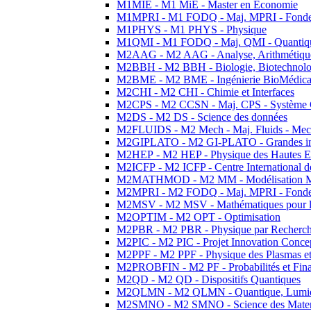
M1MIE - M1 MiE - Master en Economie
M1MPRI - M1 FODQ - Maj. MPRI - Fondeme
M1PHYS - M1 PHYS - Physique
M1QMI - M1 FODQ - Maj. QMI - Quantique
M2AAG - M2 AAG - Analyse, Arithmétique
M2BBH - M2 BBH - Biologie, Biotechnolog
M2BME - M2 BME - Ingénierie BioMédica
M2CHI - M2 CHI - Chimie et Interfaces
M2CPS - M2 CCSN - Maj. CPS - Système 
M2DS - M2 DS - Science des données
M2FLUIDS - M2 Mech - Maj. Fluids - Meca
M2GIPLATO - M2 GI-PLATO - Grandes instal
M2HEP - M2 HEP - Physique des Hautes E
M2ICFP - M2 ICFP - Centre International 
M2MATHMOD - M2 MM - Modélisation M
M2MPRI - M2 FODQ - Maj. MPRI - Fondeme
M2MSV - M2 MSV - Mathématiques pour le
M2OPTIM - M2 OPT - Optimisation
M2PBR - M2 PBR - Physique par Recherc
M2PIC - M2 PIC - Projet Innovation Conce
M2PPF - M2 PPF - Physique des Plasmas et
M2PROBFIN - M2 PF - Probabilités et Fin
M2QD - M2 QD - Dispositifs Quantiques
M2QLMN - M2 QLMN - Quantique, Lumiere
M2SMNO - M2 SMNO - Science des Materi