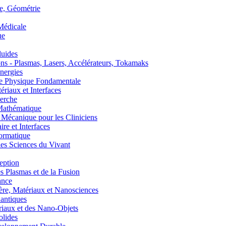
, Géométrie
édicale
ue
uides
s - Plasmas, Lasers, Accélérateurs, Tokamaks
nergies
de Physique Fondamentale
aux et Interfaces
erche
athématique
anique pour les Cliniciens
 et Interfaces
ormatique
s Sciences du Vivant
eption
lasmas et de la Fusion
ance
, Matériaux et Nanosciences
ntiques
aux et des Nano-Objets
lides