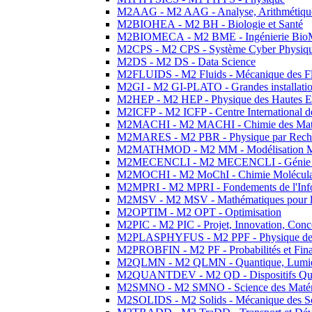
M2AAG - M2 AAG - Analyse, Arithmétique
M2BIOHEA - M2 BH - Biologie et Santé
M2BIOMECA - M2 BME - Ingénierie BioM
M2CPS - M2 CPS - Système Cyber Physiq
M2DS - M2 DS - Data Science
M2FLUIDS - M2 Fluids - Mécanique des Fl
M2GI - M2 GI-PLATO - Grandes installation
M2HEP - M2 HEP - Physique des Hautes E
M2ICFP - M2 ICFP - Centre International 
M2MACHI - M2 MACHI - Chimie des Matéri
M2MARES - M2 PBR - Physique par Rech
M2MATHMOD - M2 MM - Modélisation M
M2MECENCLI - M2 MECENCLI - Génie Méc
M2MOCHI - M2 MoChI - Chimie Moléculaire
M2MPRI - M2 MPRI - Fondements de l'Inf
M2MSV - M2 MSV - Mathématiques pour le
M2OPTIM - M2 OPT - Optimisation
M2PIC - M2 PIC - Projet, Innovation, Conc
M2PLASPHYFUS - M2 PPF - Physique des P
M2PROBFIN - M2 PF - Probabilités et Fin
M2QLMN - M2 QLMN - Quantique, Lumière
M2QUANTDEV - M2 QD - Dispositifs Qua
M2SMNO - M2 SMNO - Science des Matéri
M2SOLIDS - M2 Solids - Mécanique des So