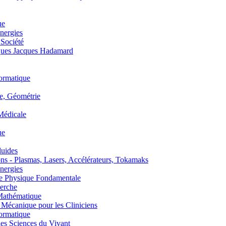
ue
nergies
 Société
es Jacques Hadamard
ormatique
, Géométrie
édicale
ue
uides
s - Plasmas, Lasers, Accélérateurs, Tokamaks
nergies
de Physique Fondamentale
erche
athématique
anique pour les Cliniciens
ormatique
s Sciences du Vivant