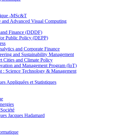
hnique -MSc&T
ce and Advanced Visual Computing
and Finance (DDDF)
r Public Policy (DEPP)
ess
ytics and Corporate Finance
ring and Sustainability Management
Cities and Climate Policy
ovation and Management Program (IoT)
: Science Technology & Management
ppliquées et Statistiques
ue
nergies
 Société
es Jacques Hadamard
ormatique