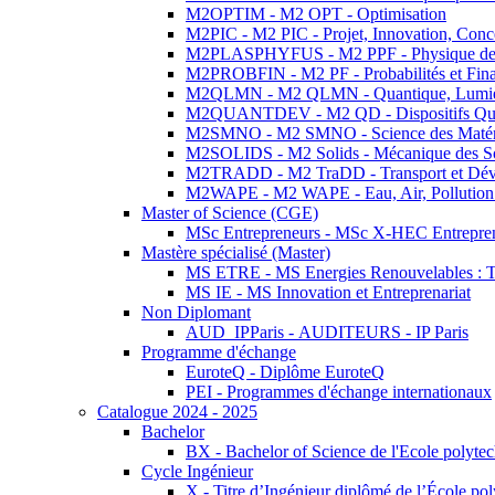
M2OPTIM - M2 OPT - Optimisation
M2PIC - M2 PIC - Projet, Innovation, Conc
M2PLASPHYFUS - M2 PPF - Physique des P
M2PROBFIN - M2 PF - Probabilités et Fin
M2QLMN - M2 QLMN - Quantique, Lumière
M2QUANTDEV - M2 QD - Dispositifs Qua
M2SMNO - M2 SMNO - Science des Matéri
M2SOLIDS - M2 Solids - Mécanique des So
M2TRADD - M2 TraDD - Transport et Dév
M2WAPE - M2 WAPE - Eau, Air, Pollution 
Master of Science (CGE)
MSc Entrepreneurs - MSc X-HEC Entrepre
Mastère spécialisé (Master)
MS ETRE - MS Energies Renouvelables : Tec
MS IE - MS Innovation et Entreprenariat
Non Diplomant
AUD_IPParis - AUDITEURS - IP Paris
Programme d'échange
EuroteQ - Diplôme EuroteQ
PEI - Programmes d'échange internationaux
Catalogue 2024 - 2025
Bachelor
BX - Bachelor of Science de l'Ecole polyte
Cycle Ingénieur
X - Titre d’Ingénieur diplômé de l’École po