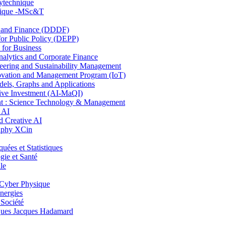
lytechnique
hnique -MSc&T
and Finance (DDDF)
r Public Policy (DEPP)
for Business
ytics and Corporate Finance
ring and Sustainability Management
ovation and Management Program (IoT)
ls, Graphs and Applications
ive Investment (AI-MaQI)
: Science Technology & Management
 AI
 Creative AI
aphy XCin
es et Statistiques
ie et Santé
le
Cyber Physique
nergies
 Société
es Jacques Hadamard