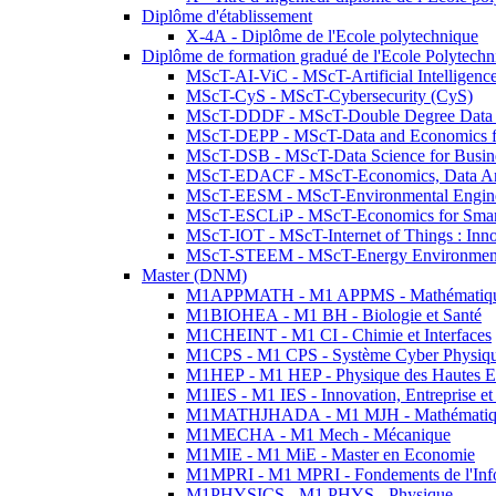
Diplôme d'établissement
X-4A - Diplôme de l'Ecole polytechnique
Diplôme de formation gradué de l'Ecole Polytec
MScT-AI-ViC - MScT-Artificial Intelligen
MScT-CyS - MScT-Cybersecurity (CyS)
MScT-DDDF - MScT-Double Degree Data 
MScT-DEPP - MScT-Data and Economics fo
MScT-DSB - MScT-Data Science for Busin
MScT-EDACF - MScT-Economics, Data Anal
MScT-EESM - MScT-Environmental Enginee
MScT-ESCLiP - MScT-Economics for Smart 
MScT-IOT - MScT-Internet of Things : Inn
MScT-STEEM - MScT-Energy Environment 
Master (DNM)
M1APPMATH - M1 APPMS - Mathématiques A
M1BIOHEA - M1 BH - Biologie et Santé
M1CHEINT - M1 CI - Chimie et Interfaces
M1CPS - M1 CPS - Système Cyber Physiq
M1HEP - M1 HEP - Physique des Hautes E
M1IES - M1 IES - Innovation, Entreprise et
M1MATHJHADA - M1 MJH - Mathématiqu
M1MECHA - M1 Mech - Mécanique
M1MIE - M1 MiE - Master en Economie
M1MPRI - M1 MPRI - Fondements de l'Inf
M1PHYSICS - M1 PHYS - Physique