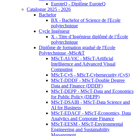
EuroteQ - Diplôme EuroteQ
Catalogue 2025 - 2026
Bachelor
BX - Bachelor of Science de l'Ecole
polytechnique
Cycle Ingénieur
X - Titre d’Ingénieur diplômé de l’École
polytechnique
Diplôme de formation gradué de l'Ecole
Polytechnique -MSc&T
MScT-AI-ViC - MScT-Artificial
Intelligence and Advanced Visual
Computing
MScT-CyS - MScT-Cybersecurity (CyS)
MScT-DDDF - MScT-Double Degree
Data and Finance (DDDF)
MScT-DEPP - MScT-Data and Economics
for Public Policy (DEPP)
MScT-DSAIB - MScT-Data Science and
AI for Business
MScT-EDACF - MScT-Economics, Data
Analytics and Corporate Finance
MScT-EESM - MScT-Environmental
Engineering and Sustainability
Management