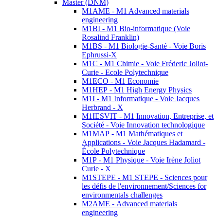
Master (DNM)
M1AME - M1 Advanced materials
engineering
M1BI - M1 Bio-informatique (Voie
Rosalind Franklin)
M1BS - M1 Biologie-Santé - Voie Boris
Ephrussi-X
M1C - M1 Chimie - Voie Fréderic Joliot-
Curie - Ecole Polytechnique
M1ECO - M1 Economie
M1HEP - M1 High Energy Physics
M1I - M1 Informatique - Voie Jacques
Herbrand - X
M1IESVIT - M1 Innovation, Entreprise, et
Société - Voie Innovation technologique
M1MAP - M1 Mathématiques et
Applications - Voie Jacques Hadamard -
École Polytechnique
M1P - M1 Physique - Voie Irène Joliot
Curie - X
M1STEPE - M1 STEPE - Sciences pour
les défis de l'environnement/Sciences for
environmentals challenges
M2AME - Advanced materials
engineering