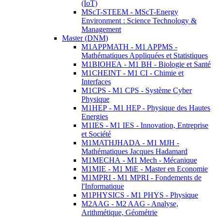
(IoT)
MScT-STEEM - MScT-Energy
Environment : Science Technology &
Management
Master (DNM)
M1APPMATH - M1 APPMS -
Mathématiques Appliquées et Statistiques
M1BIOHEA - M1 BH - Biologie et Santé
M1CHEINT - M1 CI - Chimie et
Interfaces
M1CPS - M1 CPS - Système Cyber
Physique
M1HEP - M1 HEP - Physique des Hautes
Energies
M1IES - M1 IES - Innovation, Entreprise
et Société
M1MATHJHADA - M1 MJH -
Mathématiques Jacques Hadamard
M1MECHA - M1 Mech - Mécanique
M1MIE - M1 MiE - Master en Economie
M1MPRI - M1 MPRI - Fondements de
l'Informatique
M1PHYSICS - M1 PHYS - Physique
M2AAG - M2 AAG - Analyse,
Arithmétique, Géométrie