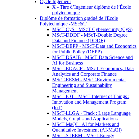
Cycle Ingénieur
X - Titre d’Ingénieur diplômé de l’École
polytechnique
Diplôme de formation gradué de l'Ecole
Polytechnique -MSc&T
MScT-CyS - MScT-Cybersecurity (CyS)
MScT-DDDF - MScT-Double Degree
Data and Finance (DDDF)
MScT-DEPP - MScT-Data and Economics
for Public Policy (DEPP)
MScT-DSAIB - MScT-Data Science and
AI for Business
MScT-EDACF - MScT-Economics, Data
Analytics and Corporate Finance
MScT-EESM - MScT-Environmental
Engineering and Sustainability
Management
MScT-IOT - MScT-Internet of Things :
Innovation and Management Program
(IoT)
MScT-LLGA - Track : Large Language
Models, Graphs and Applications
MScT-MaQI - AI for Markets and
Quantitative Investment (AI-MaQI)
MScT-STEEM - MScT-Energy