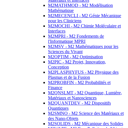
Matériaux et Interfaces
M2MATHMOD - M2 Modélisation
Mathématique
M2MECENCLI - M2 Génie Mécanique
pour les Cliniciens
M2MOCHI - M2 Chimie Moléculaire et
Interfaces
M2MPRI - M2 Fondements de
l'Informatique MPRI
M2MSV - M2 Mathématiques pour les
Sciences du Vivant
M2OPTIM - M2 Optimisation
M2PIC - M2 Projet, Innovation,
Conception
M2PLASPHYFUS - M2 Physique des
Plasmas et de la Fusion
M2PROBFIN - M2 Probabilités et
Finance
M2QNSLMT - M2 Quantique, Lumière,
Matériaux et Nanosciences
M2QUANTDEV - M2 Dispositifs
Quantiques
M2SMNO - M2 Science des Matériaux et
des Nano-Objets
M2SOLIDS - M2 Mécanique des Solides