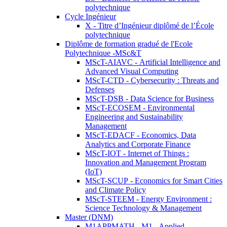
polytechnique
Cycle Ingénieur
X - Titre d’Ingénieur diplômé de l’École
polytechnique
Diplôme de formation gradué de l'Ecole
Polytechnique -MSc&T
MScT-AIAVC - Artificial Intelligence and
Advanced Visual Computing
MScT-CTD - Cybersecurity : Threats and
Defenses
MScT-DSB - Data Science for Business
MScT-ECOSEM - Environmental
Engineering and Sustainability
Management
MScT-EDACF - Economics, Data
Analytics and Corporate Finance
MScT-IOT - Internet of Things :
Innovation and Management Program
(IoT)
MScT-SCUP - Economics for Smart Cities
and Climate Policy
MScT-STEEM - Energy Environment :
Science Technology & Management
Master (DNM)
M1APPMATH - M1 - Applied