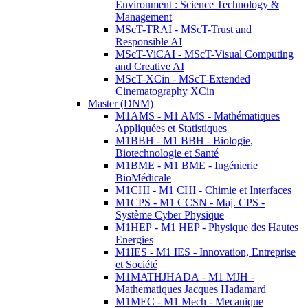
Environment : Science Technology &
Management
MScT-TRAI - MScT-Trust and
Responsible AI
MScT-ViCAI - MScT-Visual Computing
and Creative AI
MScT-XCin - MScT-Extended
Cinematography XCin
Master (DNM)
M1AMS - M1 AMS - Mathématiques
Appliquées et Statistiques
M1BBH - M1 BBH - Biologie,
Biotechnologie et Santé
M1BME - M1 BME - Ingénierie
BioMédicale
M1CHI - M1 CHI - Chimie et Interfaces
M1CPS - M1 CCSN - Maj. CPS -
Système Cyber Physique
M1HEP - M1 HEP - Physique des Hautes
Energies
M1IES - M1 IES - Innovation, Entreprise
et Société
M1MATHJHADA - M1 MJH -
Mathematiques Jacques Hadamard
M1MEC - M1 Mech - Mecanique