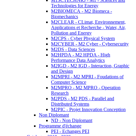
M1SCTECHNRJ - M1 - Sciences and
Technologies for Energy
M2BIOMECA - M2 Biomeca -
Biomechanics
M2CLEAR - CLimat, Environnement,
Applications et Recherche - Water, Air,
Pollution and Energy
M2CPS - Cyber Physical System
M2CYBER - M2 Cyber - Cybersecurity
M2DS - Data Sciences
M2HPDA - M2 HPDA - High
Performance Data Analytics
M2IGD - M2 IGD - Interaction, Graphic
and Design
M2MPRI - M2 MPRI - Foudations of
Computer Science
M2MPRO - M2 MPRO - Operation
Research
M2PDS - M2 PDS - Parallel and
Distributed Systems
M2PIC - Projet Innovation Conception
Non Diplomant
ND - Non Diplomant
Programme d'échange
PEI - Echanges PEI