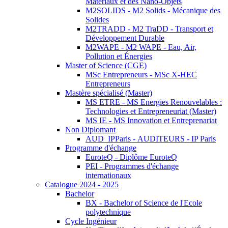
Matériaux et des Nano-Objets
M2SOLIDS - M2 Solids - Mécanique des
Solides
M2TRADD - M2 TraDD - Transport et
Développement Durable
M2WAPE - M2 WAPE - Eau, Air,
Pollution et Énergies
Master of Science (CGE)
MSc Entrepreneurs - MSc X-HEC
Entrepreneurs
Mastère spécialisé (Master)
MS ETRE - MS Energies Renouvelables :
Technologies et Entrepreneuriat (Master)
MS IE - MS Innovation et Entreprenariat
Non Diplomant
AUD_IPParis - AUDITEURS - IP Paris
Programme d'échange
EuroteQ - Diplôme EuroteQ
PEI - Programmes d'échange
internationaux
Catalogue 2024 - 2025
Bachelor
BX - Bachelor of Science de l'Ecole
polytechnique
Cycle Ingénieur