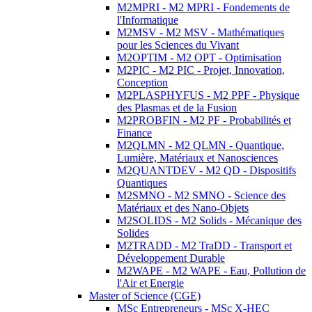
M2MPRI - M2 MPRI - Fondements de
l'Informatique
M2MSV - M2 MSV - Mathématiques
pour les Sciences du Vivant
M2OPTIM - M2 OPT - Optimisation
M2PIC - M2 PIC - Projet, Innovation,
Conception
M2PLASPHYFUS - M2 PPF - Physique
des Plasmas et de la Fusion
M2PROBFIN - M2 PF - Probabilités et
Finance
M2QLMN - M2 QLMN - Quantique,
Lumière, Matériaux et Nanosciences
M2QUANTDEV - M2 QD - Dispositifs
Quantiques
M2SMNO - M2 SMNO - Science des
Matériaux et des Nano-Objets
M2SOLIDS - M2 Solids - Mécanique des
Solides
M2TRADD - M2 TraDD - Transport et
Développement Durable
M2WAPE - M2 WAPE - Eau, Pollution de
l'Air et Energie
Master of Science (CGE)
MSc Entrepreneurs - MSc X-HEC