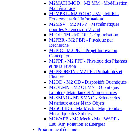
M2MATHMOD - M2 MM - Modélisation
Mathématique
M2MPRI - M2 FODQ - Maj. MPRI -
Fondements de l'Informatique
M2MSV - M2 MSV - Mathématiques
pour les Sciences du Vivant
M2OPTIM - M2 OPT - Optimisation
M2PBR - M2 PBR - Physique par
Recherche
M2PIC - M2 PIC - Projet Innovation
Conception
M2PPF - M2 PPF - Physique des Plasmas
et de la Fusion
M2PROBFIN - M2 PF - Probabilités et
Finance
M2QD - M2 QD - Dispositifs Quantiques
M2QLMN - M2 QLMN - Quantique,
Lumiere, Materiaux et Nanosciences
M2SMNO - M2 SMNO - Science des
Materiaux et des Nano-Objets
M2SOLIDS - M2 Mech - Maj. Solids -
Mecanique des Solides
M2WAPE - M2 Mech - Maj. WAPE -
Eau, Air, Pollution et Energies
Programme d'échange