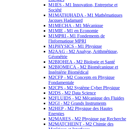
M1IES - M1 Innovation, Entreprise et
Société
M1MATHJHADA - M1 Mathématiques
Jacques Hadamard
M1MECHA - M1 Mécanique
M1MIE - M1 en Economie
M1MPRI - M1 Fondements de
l'Informatique MPRI
M1PHYSICS - M1 Physique
M2AAG - M2 Analyse, Arithmétique,
Géométrie
M2BIOHEA - M2 Biologie et Santé
M2BIOMECA - M2 Biomécanique et
Ingéniérie Biomédical
M2CFP - M2 Concepts en Physique
Fondamentale
M2CPS - M2 Système Cyber Physique
M2DS - M2 Data Science
M2FLUIDS - M2 Mécanique des Fluides
M2GI - M2 Grands Instruments
M2HEP - M2 Physique des Hautes
Energies
M2MARES - M2 Physique par Recherche
M2MATCHEINT - M2 Chimie des