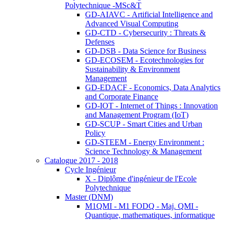
Polytechnique -MSc&T
GD-AIAVC - Artificial Intelligence and
Advanced Visual Computing
GD-CTD - Cybersecurity : Threats &
Defenses
GD-DSB - Data Science for Business
GD-ECOSEM - Ecotechnologies for
Sustainability & Environment
Management
GD-EDACF - Economics, Data Analytics
and Corporate Finance
GD-IOT - Internet of Things : Innovation
and Management Program (IoT)
GD-SCUP - Smart Cities and Urban
Policy
GD-STEEM - Energy Environment :
Science Technology & Management
Catalogue 2017 - 2018
Cycle Ingénieur
X - Diplôme d'ingénieur de l'Ecole
Polytechnique
Master (DNM)
M1QMI - M1 FODQ - Maj. QMI -
Quantique, mathematiques, informatique