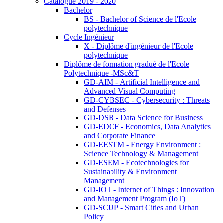
Catalogue 2019 - 2020
Bachelor
BS - Bachelor of Science de l'Ecole
polytechnique
Cycle Ingénieur
X - Diplôme d'ingénieur de l'Ecole
polytechnique
Diplôme de formation gradué de l'Ecole
Polytechnique -MSc&T
GD-AIM - Artificial Intelligence and
Advanced Visual Computing
GD-CYBSEC - Cybersecurity : Threats
and Defenses
GD-DSB - Data Science for Business
GD-EDCF - Economics, Data Analytics
and Corporate Finance
GD-EESTM - Energy Environment :
Science Technology & Management
GD-ESEM - Ecotechnologies for
Sustainability & Environment
Management
GD-IOT - Internet of Things : Innovation
and Management Program (IoT)
GD-SCUP - Smart Cities and Urban
Policy