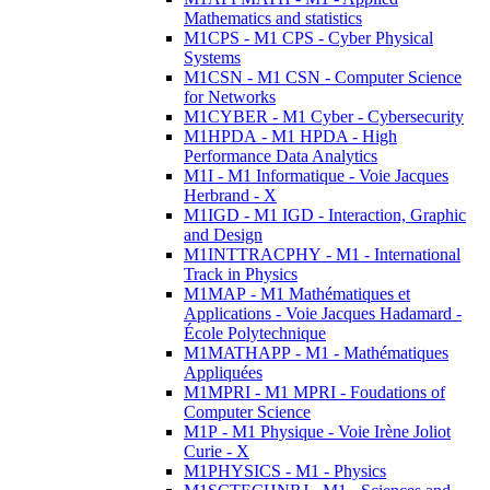
Mathematics and statistics
M1CPS - M1 CPS - Cyber Physical
Systems
M1CSN - M1 CSN - Computer Science
for Networks
M1CYBER - M1 Cyber - Cybersecurity
M1HPDA - M1 HPDA - High
Performance Data Analytics
M1I - M1 Informatique - Voie Jacques
Herbrand - X
M1IGD - M1 IGD - Interaction, Graphic
and Design
M1INTTRACPHY - M1 - International
Track in Physics
M1MAP - M1 Mathématiques et
Applications - Voie Jacques Hadamard -
École Polytechnique
M1MATHAPP - M1 - Mathématiques
Appliquées
M1MPRI - M1 MPRI - Foudations of
Computer Science
M1P - M1 Physique - Voie Irène Joliot
Curie - X
M1PHYSICS - M1 - Physics