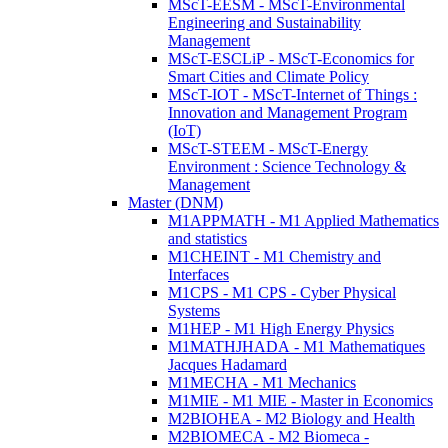
MScT-EESM - MScT-Environmental
Engineering and Sustainability
Management
MScT-ESCLiP - MScT-Economics for
Smart Cities and Climate Policy
MScT-IOT - MScT-Internet of Things :
Innovation and Management Program
(IoT)
MScT-STEEM - MScT-Energy
Environment : Science Technology &
Management
Master (DNM)
M1APPMATH - M1 Applied Mathematics
and statistics
M1CHEINT - M1 Chemistry and
Interfaces
M1CPS - M1 CPS - Cyber Physical
Systems
M1HEP - M1 High Energy Physics
M1MATHJHADA - M1 Mathematiques
Jacques Hadamard
M1MECHA - M1 Mechanics
M1MIE - M1 MIE - Master in Economics
M2BIOHEA - M2 Biology and Health
M2BIOMECA - M2 Biomeca -