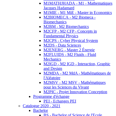
M1MATHJHADA - M1 - Mathematiques
Jacques Hadamard
M1MIE - M1 MiE - Master in Economics
M2BIOMECA - M2 Biomeca -
Biomechanics
M2BM - M2 Biomechanics
M2CFP - M2 CFP - Concepts in
Fundamental Physics
M2CPS - Cyber Physical System
M2DS - Data Sciences
M2ENERG - Master 2 Énergie
M2FLUIDS - M2 Fluids - Fluid
Mechanics
M2IGD - M2 IGD - Interaction, Graphic
and Design
M2MDA - M2 MdA - Mathématiques de
l'Aléatoire
M2MSV - M2 MSV - Mathématiques
pour les Sciences du Vivant
M2PIC - Projet Innovation Conception
Programme d'échange
PEI - Echanges PEI
Catalogue 2020 - 2021
Bachelor
BS - Bachelor of Science de l'Ecole