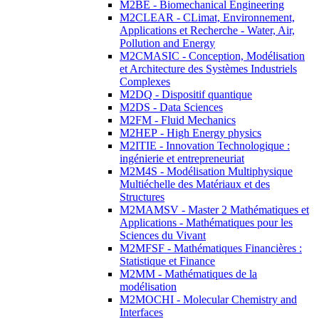
M2BE - Biomechanical Engineering
M2CLEAR - CLimat, Environnement,
Applications et Recherche - Water, Air,
Pollution and Energy
M2CMASIC - Conception, Modélisation
et Architecture des Systèmes Industriels
Complexes
M2DQ - Dispositif quantique
M2DS - Data Sciences
M2FM - Fluid Mechanics
M2HEP - High Energy physics
M2ITIE - Innovation Technologique :
ingénierie et entrepreneuriat
M2M4S - Modélisation Multiphysique
Multiéchelle des Matériaux et des
Structures
M2MAMSV - Master 2 Mathématiques et
Applications - Mathématiques pour les
Sciences du Vivant
M2MFSF - Mathématiques Financières :
Statistique et Finance
M2MM - Mathématiques de la
modélisation
M2MOCHI - Molecular Chemistry and
Interfaces