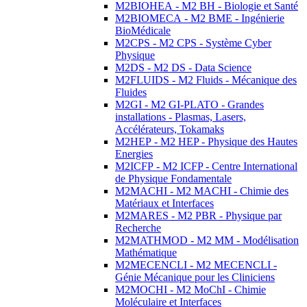
M2BIOHEA - M2 BH - Biologie et Santé
M2BIOMECA - M2 BME - Ingénierie
BioMédicale
M2CPS - M2 CPS - Système Cyber
Physique
M2DS - M2 DS - Data Science
M2FLUIDS - M2 Fluids - Mécanique des
Fluides
M2GI - M2 GI-PLATO - Grandes
installations - Plasmas, Lasers,
Accélérateurs, Tokamaks
M2HEP - M2 HEP - Physique des Hautes
Energies
M2ICFP - M2 ICFP - Centre International
de Physique Fondamentale
M2MACHI - M2 MACHI - Chimie des
Matériaux et Interfaces
M2MARES - M2 PBR - Physique par
Recherche
M2MATHMOD - M2 MM - Modélisation
Mathématique
M2MECENCLI - M2 MECENCLI -
Génie Mécanique pour les Cliniciens
M2MOCHI - M2 MoChI - Chimie
Moléculaire et Interfaces