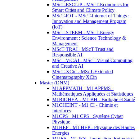
MScT-ESCLiP - MScT-Economics for
Smart Cities and Climate Policy
MScT-IOT - MScT-Internet of Things :
Innovation and Management Program
(IoT)
MScT-STEEM - MScT-Energy
Environment : Science Technology &
Management
MScT-TRAI - MScT-Trust and
Responsible AI
MScT-ViCAI - MScT-Visual Computing
and Creative AI
MScT-XCin - MScT-Extended
Cinematography XCin
Master (DNM)
M1APPMATH - M1 APPMS -
Mathématiques Appliquées et Statistiques
M1BIOHEA - M1 BH - Biologie et Santé
M1CHEINT - M1 CI - Chimie et
Interfaces
M1CPS - M1 CPS - Système Cyber
Physique
M1HEP - M1 HEP - Physique des Hautes
Energies
M1IES - M1 IES - Innovation, Entreprise