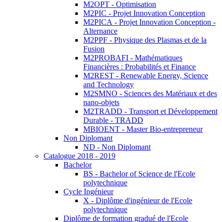
M2OPT - Optimisation
M2PIC - Projet Innovation Conception
M2PICA - Projet Innovation Conception -
Alternance
M2PPF - Physique des Plasmas et de la
Fusion
M2PROBAFI - Mathématiques
Financières : Probabilités et Finance
M2REST - Renewable Energy, Science
and Technology
M2SMNO - Sciences des Matériaux et des
nano-objets
M2TRADD - Transport et Développement
Durable - TRADD
MBIOENT - Master Bio-entrepreneur
Non Diplomant
ND - Non Diplomant
Catalogue 2018 - 2019
Bachelor
BS - Bachelor of Science de l'Ecole
polytechnique
Cycle Ingénieur
X - Diplôme d'ingénieur de l'Ecole
polytechnique
Diplôme de formation gradué de l'Ecole