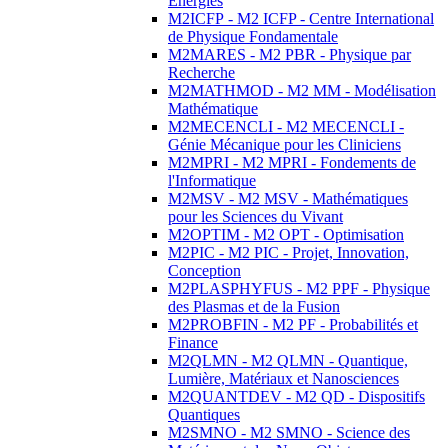
Energies
M2ICFP - M2 ICFP - Centre International
de Physique Fondamentale
M2MARES - M2 PBR - Physique par
Recherche
M2MATHMOD - M2 MM - Modélisation
Mathématique
M2MECENCLI - M2 MECENCLI -
Génie Mécanique pour les Cliniciens
M2MPRI - M2 MPRI - Fondements de
l'Informatique
M2MSV - M2 MSV - Mathématiques
pour les Sciences du Vivant
M2OPTIM - M2 OPT - Optimisation
M2PIC - M2 PIC - Projet, Innovation,
Conception
M2PLASPHYFUS - M2 PPF - Physique
des Plasmas et de la Fusion
M2PROBFIN - M2 PF - Probabilités et
Finance
M2QLMN - M2 QLMN - Quantique,
Lumière, Matériaux et Nanosciences
M2QUANTDEV - M2 QD - Dispositifs
Quantiques
M2SMNO - M2 SMNO - Science des