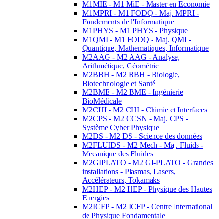
M1MIE - M1 MiE - Master en Economie
M1MPRI - M1 FODQ - Maj. MPRI -
Fondements de l'Informatique
M1PHYS - M1 PHYS - Physique
M1QMI - M1 FODQ - Maj. QMI -
Quantique, Mathematiques, Informatique
M2AAG - M2 AAG - Analyse,
Arithmétique, Géométrie
M2BBH - M2 BBH - Biologie,
Biotechnologie et Santé
M2BME - M2 BME - Ingénierie
BioMédicale
M2CHI - M2 CHI - Chimie et Interfaces
M2CPS - M2 CCSN - Maj. CPS -
Système Cyber Physique
M2DS - M2 DS - Science des données
M2FLUIDS - M2 Mech - Maj. Fluids -
Mecanique des Fluides
M2GIPLATO - M2 GI-PLATO - Grandes
installations - Plasmas, Lasers,
Accélérateurs, Tokamaks
M2HEP - M2 HEP - Physique des Hautes
Energies
M2ICFP - M2 ICFP - Centre International
de Physique Fondamentale