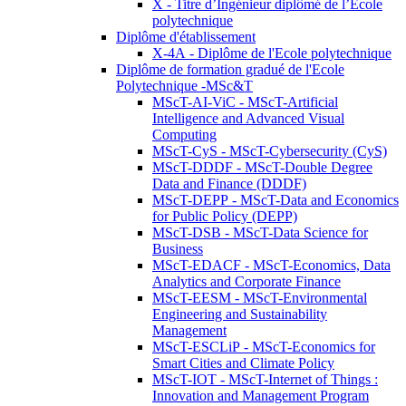
X - Titre d’Ingénieur diplômé de l’École
polytechnique
Diplôme d'établissement
X-4A - Diplôme de l'Ecole polytechnique
Diplôme de formation gradué de l'Ecole
Polytechnique -MSc&T
MScT-AI-ViC - MScT-Artificial
Intelligence and Advanced Visual
Computing
MScT-CyS - MScT-Cybersecurity (CyS)
MScT-DDDF - MScT-Double Degree
Data and Finance (DDDF)
MScT-DEPP - MScT-Data and Economics
for Public Policy (DEPP)
MScT-DSB - MScT-Data Science for
Business
MScT-EDACF - MScT-Economics, Data
Analytics and Corporate Finance
MScT-EESM - MScT-Environmental
Engineering and Sustainability
Management
MScT-ESCLiP - MScT-Economics for
Smart Cities and Climate Policy
MScT-IOT - MScT-Internet of Things :
Innovation and Management Program