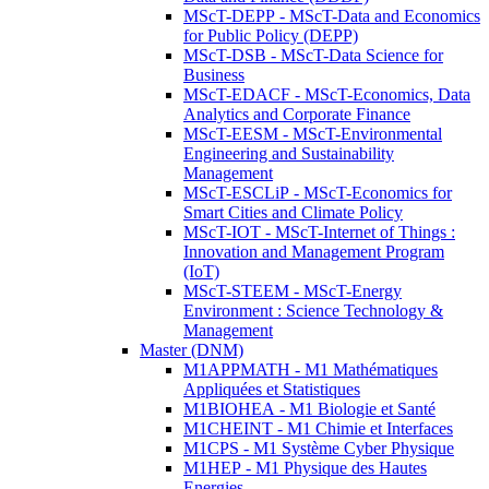
MScT-DEPP - MScT-Data and Economics
for Public Policy (DEPP)
MScT-DSB - MScT-Data Science for
Business
MScT-EDACF - MScT-Economics, Data
Analytics and Corporate Finance
MScT-EESM - MScT-Environmental
Engineering and Sustainability
Management
MScT-ESCLiP - MScT-Economics for
Smart Cities and Climate Policy
MScT-IOT - MScT-Internet of Things :
Innovation and Management Program
(IoT)
MScT-STEEM - MScT-Energy
Environment : Science Technology &
Management
Master (DNM)
M1APPMATH - M1 Mathématiques
Appliquées et Statistiques
M1BIOHEA - M1 Biologie et Santé
M1CHEINT - M1 Chimie et Interfaces
M1CPS - M1 Système Cyber Physique
M1HEP - M1 Physique des Hautes
Energies