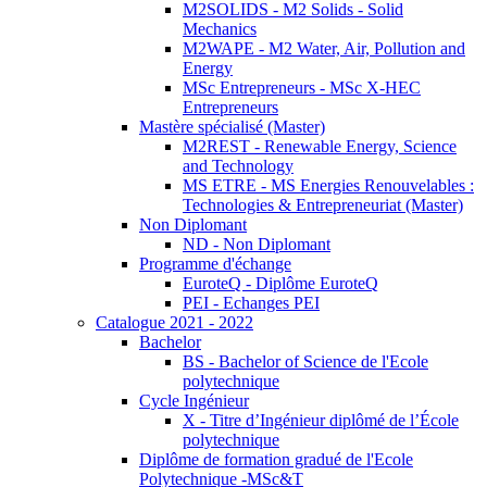
M2SOLIDS - M2 Solids - Solid
Mechanics
M2WAPE - M2 Water, Air, Pollution and
Energy
MSc Entrepreneurs - MSc X-HEC
Entrepreneurs
Mastère spécialisé (Master)
M2REST - Renewable Energy, Science
and Technology
MS ETRE - MS Energies Renouvelables :
Technologies & Entrepreneuriat (Master)
Non Diplomant
ND - Non Diplomant
Programme d'échange
EuroteQ - Diplôme EuroteQ
PEI - Echanges PEI
Catalogue 2021 - 2022
Bachelor
BS - Bachelor of Science de l'Ecole
polytechnique
Cycle Ingénieur
X - Titre d’Ingénieur diplômé de l’École
polytechnique
Diplôme de formation gradué de l'Ecole
Polytechnique -MSc&T