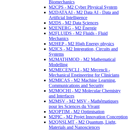
Biomechanics
M2CPS - M2 Cyber Physical System
M2DATAAI - M2 Data AI - Data and
Artificial Intelligence
M2DS - M2 Data Sciences
M2ENERG - M2 Énergie
M2FLUIDS - M2 Fluids - Fluid
Mechanics
M2HEP - M2 High Energy physics
M2ICS - M2 Integration, Circuits and
Systems
M2MATHMOD - M2 Mathematical
Modelling
M2MECENCLI - M2 Mecencli -
Mechanical Engineering for Clinicians
M2MICAS - M2 Machine Learning,
Communications and Security
M2MOCHI - M2 Molecular Chemistry
and Interfaces
M2MSV - M2 MSV - Mathématiques
pour les Sciences du Vivant
M2OPTIM - M2 Optimisation
M2PIC - M2 Projet Innovation Conception
M2QNSLMT - M2 Quantum, Light,
Materials and Nanosciences