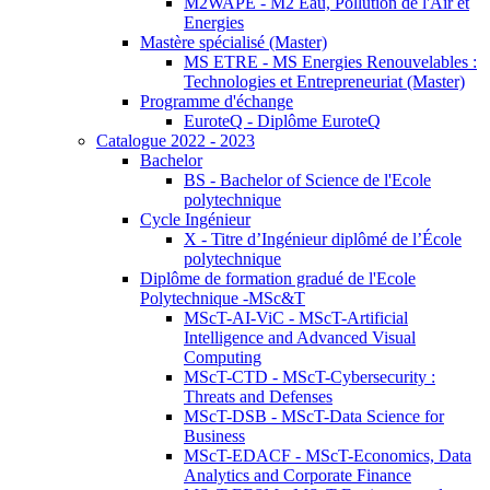
M2WAPE - M2 Eau, Pollution de l'Air et
Energies
Mastère spécialisé (Master)
MS ETRE - MS Energies Renouvelables :
Technologies et Entrepreneuriat (Master)
Programme d'échange
EuroteQ - Diplôme EuroteQ
Catalogue 2022 - 2023
Bachelor
BS - Bachelor of Science de l'Ecole
polytechnique
Cycle Ingénieur
X - Titre d’Ingénieur diplômé de l’École
polytechnique
Diplôme de formation gradué de l'Ecole
Polytechnique -MSc&T
MScT-AI-ViC - MScT-Artificial
Intelligence and Advanced Visual
Computing
MScT-CTD - MScT-Cybersecurity :
Threats and Defenses
MScT-DSB - MScT-Data Science for
Business
MScT-EDACF - MScT-Economics, Data
Analytics and Corporate Finance