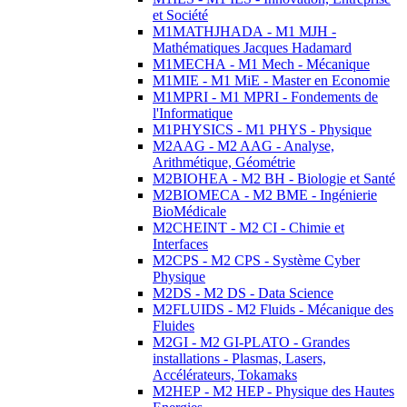
et Société
M1MATHJHADA - M1 MJH -
Mathématiques Jacques Hadamard
M1MECHA - M1 Mech - Mécanique
M1MIE - M1 MiE - Master en Economie
M1MPRI - M1 MPRI - Fondements de
l'Informatique
M1PHYSICS - M1 PHYS - Physique
M2AAG - M2 AAG - Analyse,
Arithmétique, Géométrie
M2BIOHEA - M2 BH - Biologie et Santé
M2BIOMECA - M2 BME - Ingénierie
BioMédicale
M2CHEINT - M2 CI - Chimie et
Interfaces
M2CPS - M2 CPS - Système Cyber
Physique
M2DS - M2 DS - Data Science
M2FLUIDS - M2 Fluids - Mécanique des
Fluides
M2GI - M2 GI-PLATO - Grandes
installations - Plasmas, Lasers,
Accélérateurs, Tokamaks
M2HEP - M2 HEP - Physique des Hautes