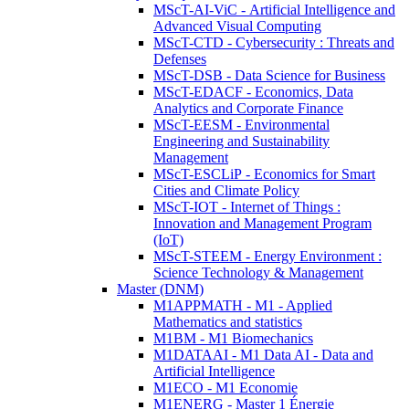
MScT-AI-ViC - Artificial Intelligence and
Advanced Visual Computing
MScT-CTD - Cybersecurity : Threats and
Defenses
MScT-DSB - Data Science for Business
MScT-EDACF - Economics, Data
Analytics and Corporate Finance
MScT-EESM - Environmental
Engineering and Sustainability
Management
MScT-ESCLiP - Economics for Smart
Cities and Climate Policy
MScT-IOT - Internet of Things :
Innovation and Management Program
(IoT)
MScT-STEEM - Energy Environment :
Science Technology & Management
Master (DNM)
M1APPMATH - M1 - Applied
Mathematics and statistics
M1BM - M1 Biomechanics
M1DATAAI - M1 Data AI - Data and
Artificial Intelligence
M1ECO - M1 Economie
M1ENERG - Master 1 Énergie