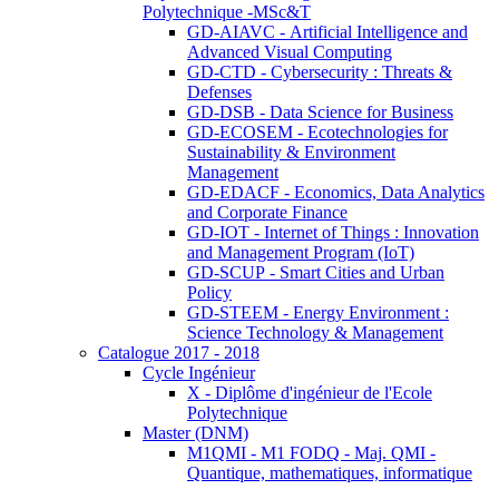
Polytechnique -MSc&T
GD-AIAVC - Artificial Intelligence and
Advanced Visual Computing
GD-CTD - Cybersecurity : Threats &
Defenses
GD-DSB - Data Science for Business
GD-ECOSEM - Ecotechnologies for
Sustainability & Environment
Management
GD-EDACF - Economics, Data Analytics
and Corporate Finance
GD-IOT - Internet of Things : Innovation
and Management Program (IoT)
GD-SCUP - Smart Cities and Urban
Policy
GD-STEEM - Energy Environment :
Science Technology & Management
Catalogue 2017 - 2018
Cycle Ingénieur
X - Diplôme d'ingénieur de l'Ecole
Polytechnique
Master (DNM)
M1QMI - M1 FODQ - Maj. QMI -
Quantique, mathematiques, informatique