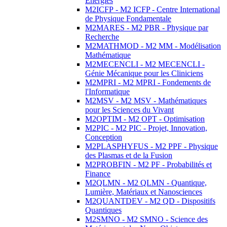
Energies
M2ICFP - M2 ICFP - Centre International
de Physique Fondamentale
M2MARES - M2 PBR - Physique par
Recherche
M2MATHMOD - M2 MM - Modélisation
Mathématique
M2MECENCLI - M2 MECENCLI -
Génie Mécanique pour les Cliniciens
M2MPRI - M2 MPRI - Fondements de
l'Informatique
M2MSV - M2 MSV - Mathématiques
pour les Sciences du Vivant
M2OPTIM - M2 OPT - Optimisation
M2PIC - M2 PIC - Projet, Innovation,
Conception
M2PLASPHYFUS - M2 PPF - Physique
des Plasmas et de la Fusion
M2PROBFIN - M2 PF - Probabilités et
Finance
M2QLMN - M2 QLMN - Quantique,
Lumière, Matériaux et Nanosciences
M2QUANTDEV - M2 QD - Dispositifs
Quantiques
M2SMNO - M2 SMNO - Science des