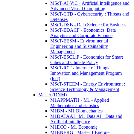
MScT-AI-ViC - Artificial Intelligence and
Advanced Visual Computing
MScT-CTD - Cybersecurity : Threats and
Defenses
MScT-DSB - Data Science for Business
MScT-EDACF - Economics, Data
Analytics and Corporate Finance
MScT-EESM - Environmental
Engineering and Sustainability
Management
MScT-ESCLiP - Economics for Smart
Cities and Climate Policy
MScT-IOT - Internet of Things :
Innovation and Management Program
(IoT)
MScT-STEEM - Energy Environment :
Science Technology & Management
Master (DNM)
M1APPMATH - M1 - Applied
Mathematics and statistics
M1BM - M1 Biomechanics
M1DATAAI - M1 Data AI - Data and
Artificial Intelligence
M1ECO - M1 Economie
M1ENERG - Master 1 Énergie