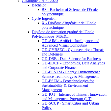
Catalogue 2019 - 2020
Bachelor
BS - Bachelor of Science de l'Ecole
polytechnique
Cycle Ingénieur
X - Diplôme d'ingénieur de l'Ecole
polytechnique
Diplôme de formation gradué de l'Ecole
Polytechnique -MSc&T
GD-AIM - Artificial Intelligence and
Advanced Visual Computing
GD-CYBSEC - Cybersecurity : Threats
and Defenses
GD-DSB - Data Science for Business
GD-EDCF - Economics, Data Analytics
and Corporate Finance
GD-EESTM - Energy Environment :
Science Technology & Management
GD-ESEM - Ecotechnologies for
Sustainability & Environment
Management
GD-IOT - Internet of Things : Innovation
and Management Program (IoT)
GD-SCUP - Smart Cities and Urban
Policy