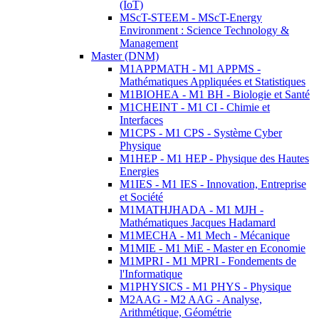
(IoT)
MScT-STEEM - MScT-Energy
Environment : Science Technology &
Management
Master (DNM)
M1APPMATH - M1 APPMS -
Mathématiques Appliquées et Statistiques
M1BIOHEA - M1 BH - Biologie et Santé
M1CHEINT - M1 CI - Chimie et
Interfaces
M1CPS - M1 CPS - Système Cyber
Physique
M1HEP - M1 HEP - Physique des Hautes
Energies
M1IES - M1 IES - Innovation, Entreprise
et Société
M1MATHJHADA - M1 MJH -
Mathématiques Jacques Hadamard
M1MECHA - M1 Mech - Mécanique
M1MIE - M1 MiE - Master en Economie
M1MPRI - M1 MPRI - Fondements de
l'Informatique
M1PHYSICS - M1 PHYS - Physique
M2AAG - M2 AAG - Analyse,
Arithmétique, Géométrie