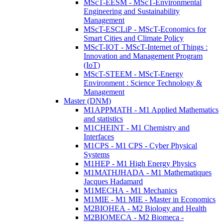
MScT-EESM - MScT-Environmental
Engineering and Sustainability
Management
MScT-ESCLiP - MScT-Economics for
Smart Cities and Climate Policy
MScT-IOT - MScT-Internet of Things :
Innovation and Management Program
(IoT)
MScT-STEEM - MScT-Energy
Environment : Science Technology &
Management
Master (DNM)
M1APPMATH - M1 Applied Mathematics
and statistics
M1CHEINT - M1 Chemistry and
Interfaces
M1CPS - M1 CPS - Cyber Physical
Systems
M1HEP - M1 High Energy Physics
M1MATHJHADA - M1 Mathematiques
Jacques Hadamard
M1MECHA - M1 Mechanics
M1MIE - M1 MIE - Master in Economics
M2BIOHEA - M2 Biology and Health
M2BIOMECA - M2 Biomeca -