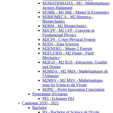
M1MATHJHADA - M1 - Mathematiques
Jacques Hadamard
M1MIE - M1 MiE - Master in Economics
M2BIOMECA - M2 Biomeca -
Biomechanics
M2BM - M2 Biomechanics
M2CFP - M2 CFP - Concepts in
Fundamental Physics
M2CPS - Cyber Physical System
M2DS - Data Sciences
M2ENERG - Master 2 Énergie
M2FLUIDS - M2 Fluids - Fluid
Mechanics
M2IGD - M2 IGD - Interaction, Graphic
and Design
M2MDA - M2 MdA - Mathématiques de
l'Aléatoire
M2MSV - M2 MSV - Mathématiques
pour les Sciences du Vivant
M2PIC - Projet Innovation Conception
Programme d'échange
PEI - Echanges PEI
Catalogue 2020 - 2021
Bachelor
BS - Bachelor of Science de l'Ecole