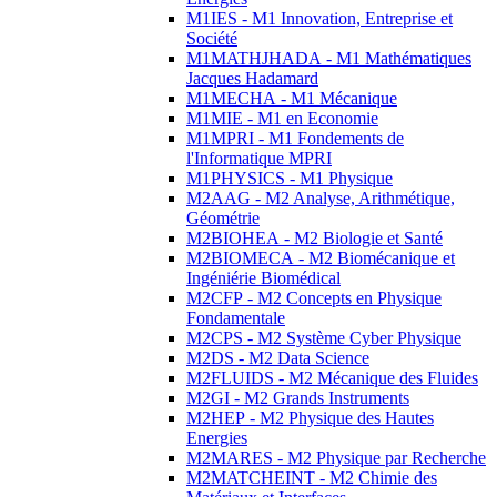
M1IES - M1 Innovation, Entreprise et
Société
M1MATHJHADA - M1 Mathématiques
Jacques Hadamard
M1MECHA - M1 Mécanique
M1MIE - M1 en Economie
M1MPRI - M1 Fondements de
l'Informatique MPRI
M1PHYSICS - M1 Physique
M2AAG - M2 Analyse, Arithmétique,
Géométrie
M2BIOHEA - M2 Biologie et Santé
M2BIOMECA - M2 Biomécanique et
Ingéniérie Biomédical
M2CFP - M2 Concepts en Physique
Fondamentale
M2CPS - M2 Système Cyber Physique
M2DS - M2 Data Science
M2FLUIDS - M2 Mécanique des Fluides
M2GI - M2 Grands Instruments
M2HEP - M2 Physique des Hautes
Energies
M2MARES - M2 Physique par Recherche
M2MATCHEINT - M2 Chimie des