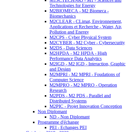
M1SCTECHNRJ - M1 - Sciences and
Technologies for Energy
M2BIOMECA - M2 Biomeca -
Biomechanics
M2CLEAR - CLimat, Environnement,
Applications et Recherche - Water, Air,
Pollution and Energy
M2CPS - Cyber Physical System
M2CYBER - M2 Cyber - Cybersecurity
M2DS - Data Sciences
M2HPDA - M2 HPDA - High
Performance Data Analytics
M2IGD - M2 IGD - Interaction, Graphic
and Design
M2MPRI - M2 MPRI - Foudations of
Computer Science
M2MPRO - M2 MPRO - Operation
Research
M2PDS - M2 PDS - Parallel and
Distributed Systems
M2PIC - Projet Innovation Conception
Non Diplomant
ND - Non Diplomant
Programme d'échange
PEI - Echanges PEI