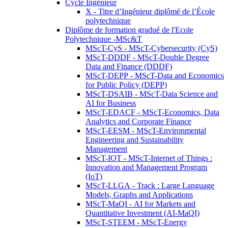
Cycle Ingénieur
X - Titre d’Ingénieur diplômé de l’École
polytechnique
Diplôme de formation gradué de l'Ecole
Polytechnique -MSc&T
MScT-CyS - MScT-Cybersecurity (CyS)
MScT-DDDF - MScT-Double Degree
Data and Finance (DDDF)
MScT-DEPP - MScT-Data and Economics
for Public Policy (DEPP)
MScT-DSAIB - MScT-Data Science and
AI for Business
MScT-EDACF - MScT-Economics, Data
Analytics and Corporate Finance
MScT-EESM - MScT-Environmental
Engineering and Sustainability
Management
MScT-IOT - MScT-Internet of Things :
Innovation and Management Program
(IoT)
MScT-LLGA - Track : Large Language
Models, Graphs and Applications
MScT-MaQI - AI for Markets and
Quantitative Investment (AI-MaQI)
MScT-STEEM - MScT-Energy