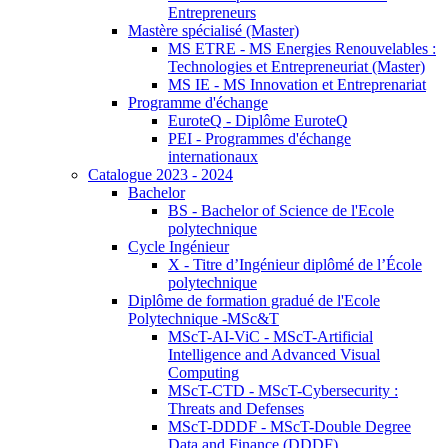
Entrepreneurs
Mastère spécialisé (Master)
MS ETRE - MS Energies Renouvelables :
Technologies et Entrepreneuriat (Master)
MS IE - MS Innovation et Entreprenariat
Programme d'échange
EuroteQ - Diplôme EuroteQ
PEI - Programmes d'échange
internationaux
Catalogue 2023 - 2024
Bachelor
BS - Bachelor of Science de l'Ecole
polytechnique
Cycle Ingénieur
X - Titre d’Ingénieur diplômé de l’École
polytechnique
Diplôme de formation gradué de l'Ecole
Polytechnique -MSc&T
MScT-AI-ViC - MScT-Artificial
Intelligence and Advanced Visual
Computing
MScT-CTD - MScT-Cybersecurity :
Threats and Defenses
MScT-DDDF - MScT-Double Degree
Data and Finance (DDDF)