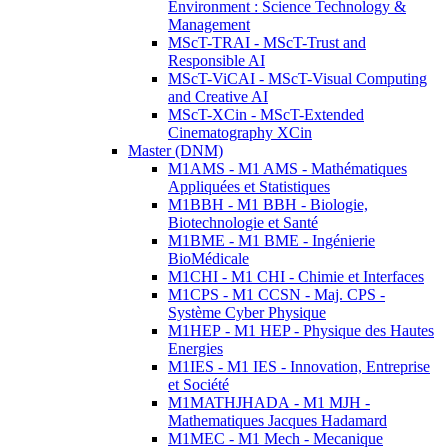
Environment : Science Technology &
Management
MScT-TRAI - MScT-Trust and
Responsible AI
MScT-ViCAI - MScT-Visual Computing
and Creative AI
MScT-XCin - MScT-Extended
Cinematography XCin
Master (DNM)
M1AMS - M1 AMS - Mathématiques
Appliquées et Statistiques
M1BBH - M1 BBH - Biologie,
Biotechnologie et Santé
M1BME - M1 BME - Ingénierie
BioMédicale
M1CHI - M1 CHI - Chimie et Interfaces
M1CPS - M1 CCSN - Maj. CPS -
Système Cyber Physique
M1HEP - M1 HEP - Physique des Hautes
Energies
M1IES - M1 IES - Innovation, Entreprise
et Société
M1MATHJHADA - M1 MJH -
Mathematiques Jacques Hadamard
M1MEC - M1 Mech - Mecanique