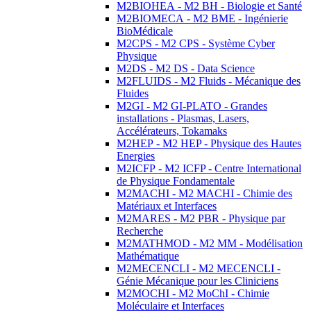
M2BIOHEA - M2 BH - Biologie et Santé
M2BIOMECA - M2 BME - Ingénierie
BioMédicale
M2CPS - M2 CPS - Système Cyber
Physique
M2DS - M2 DS - Data Science
M2FLUIDS - M2 Fluids - Mécanique des
Fluides
M2GI - M2 GI-PLATO - Grandes
installations - Plasmas, Lasers,
Accélérateurs, Tokamaks
M2HEP - M2 HEP - Physique des Hautes
Energies
M2ICFP - M2 ICFP - Centre International
de Physique Fondamentale
M2MACHI - M2 MACHI - Chimie des
Matériaux et Interfaces
M2MARES - M2 PBR - Physique par
Recherche
M2MATHMOD - M2 MM - Modélisation
Mathématique
M2MECENCLI - M2 MECENCLI -
Génie Mécanique pour les Cliniciens
M2MOCHI - M2 MoChI - Chimie
Moléculaire et Interfaces