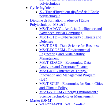
polytechnique
Cycle Ingénieur
X - Titre d’Ingénieur diplômé de l’École
polytechnique
Diplôme de formation gradué de l'Ecole
Polytechnique -MSc&T
MScT-AIAVC - Artificial Intelligence and
Advanced Visual Computing
MScT-CTD - Cybersecurity : Threats and
Defenses
MScT-DSB - Data Science for Business
MScT-ECOSEM - Environmental
Engineering and Sustainability
Management
MScT-EDACF - Economics, Data
Analytics and Corporate Finance
MScT-IOT - Internet of Things :
Innovation and Management Program
(IoT)
MScT-SCUP - Economics for Smart Cities
and Climate Policy
MScT-STEEM - Energy Environment :
Science Technology & Management
Master (DNM)
M1APPMATH - M1 - Applied