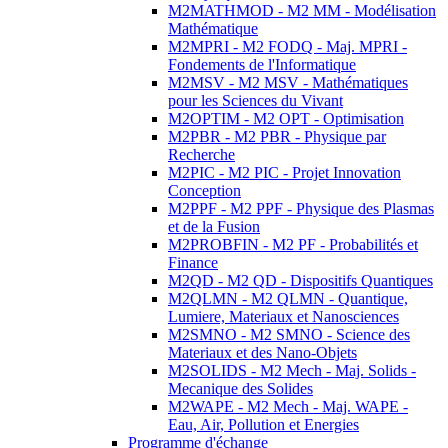
M2MATHMOD - M2 MM - Modélisation
Mathématique
M2MPRI - M2 FODQ - Maj. MPRI -
Fondements de l'Informatique
M2MSV - M2 MSV - Mathématiques
pour les Sciences du Vivant
M2OPTIM - M2 OPT - Optimisation
M2PBR - M2 PBR - Physique par
Recherche
M2PIC - M2 PIC - Projet Innovation
Conception
M2PPF - M2 PPF - Physique des Plasmas
et de la Fusion
M2PROBFIN - M2 PF - Probabilités et
Finance
M2QD - M2 QD - Dispositifs Quantiques
M2QLMN - M2 QLMN - Quantique,
Lumiere, Materiaux et Nanosciences
M2SMNO - M2 SMNO - Science des
Materiaux et des Nano-Objets
M2SOLIDS - M2 Mech - Maj. Solids -
Mecanique des Solides
M2WAPE - M2 Mech - Maj. WAPE -
Eau, Air, Pollution et Energies
Programme d'échange