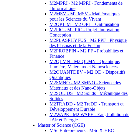
M2MPRI - M2 MPRI - Fondements de
l'Informatique
M2MSV - M2 MSV - Mathématiques
pour les Sciences du Vivant
M2OPTIM - M2 OPT - Optimisation
M2PIC - M2 PIC - Projet, Innovation,
Conception
M2PLASPHYFUS - M2 PPF - Physique
des Plasmas et de la Fusion
M2PROBFIN - M2 PF - Probabilités et
Finance
M2QLMN - M2 QLMN - Quantique,
Lumière, Matériaux et Nanosciences
M2QUANTDEV - M2 QD - Dispositifs
Quantiques
M2SMNO - M2 SMNO - Science des
Matériaux et des Nano-Objets
M2SOLIDS - M2 Solids - Mécanique des
Solides
M2TRADD - M2 TraDD - Transport et
Développement Durable
M2WAPE - M2 WAPE - Eau, Pollution de
l'Air et Energie
Master of Science (CGE)
MSc Entrepreneurs - MSc X-HEC