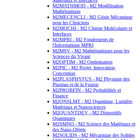
Matériaux et Interfaces
M2MATHMOD - M2 Modélisation
Mathématique
M2MECENCLI - M2 Génie Mécanique
pour les Cliniciens
M2MOCHI - M2 Chimie Moléculaire et
Interfaces
M2MPRI - M2 Fondements de
l'Informatique MPRI
M2MSV - M2 Mathématiques pour les
Sciences du Vivant
M2OPTIM - M2 Optimisation
M2PIC - M2 Projet, Innovation,
Conception
M2PLASPHYFUS - M2 Physique des
Plasmas et de la Fusion
M2PROBFIN - M2 Probabilités et
Finance
M2QNSLMT - M2 Quantique, Lumière,
Matériaux et Nanosciences
M2QUANTDEV - M2 Dispositifs
Quantiques
M2SMNO - M2 Science des Matériaux et
des Nano-Objets
M2SOLIDS - M2 Mécanique des Solides