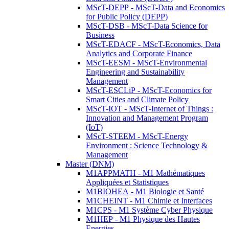
MScT-DEPP - MScT-Data and Economics
for Public Policy (DEPP)
MScT-DSB - MScT-Data Science for
Business
MScT-EDACF - MScT-Economics, Data
Analytics and Corporate Finance
MScT-EESM - MScT-Environmental
Engineering and Sustainability
Management
MScT-ESCLiP - MScT-Economics for
Smart Cities and Climate Policy
MScT-IOT - MScT-Internet of Things :
Innovation and Management Program
(IoT)
MScT-STEEM - MScT-Energy
Environment : Science Technology &
Management
Master (DNM)
M1APPMATH - M1 Mathématiques
Appliquées et Statistiques
M1BIOHEA - M1 Biologie et Santé
M1CHEINT - M1 Chimie et Interfaces
M1CPS - M1 Système Cyber Physique
M1HEP - M1 Physique des Hautes
Energies