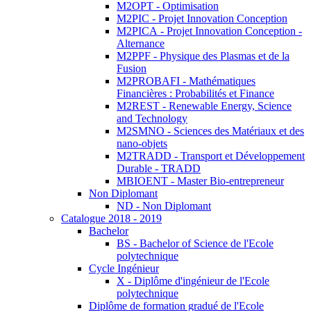
M2OPT - Optimisation
M2PIC - Projet Innovation Conception
M2PICA - Projet Innovation Conception -
Alternance
M2PPF - Physique des Plasmas et de la
Fusion
M2PROBAFI - Mathématiques
Financières : Probabilités et Finance
M2REST - Renewable Energy, Science
and Technology
M2SMNO - Sciences des Matériaux et des
nano-objets
M2TRADD - Transport et Développement
Durable - TRADD
MBIOENT - Master Bio-entrepreneur
Non Diplomant
ND - Non Diplomant
Catalogue 2018 - 2019
Bachelor
BS - Bachelor of Science de l'Ecole
polytechnique
Cycle Ingénieur
X - Diplôme d'ingénieur de l'Ecole
polytechnique
Diplôme de formation gradué de l'Ecole