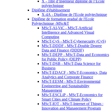
X - Titre d’Ingénieur diplômé de l’École
polytechnique
Diplôme d'établissement
X-4A - Diplôme de l'Ecole polytechnique
Diplôme de formation gradué de l'Ecole
Polytechnique -MSc&T
MScT-AI-ViC - MScT-Artificial
Intelligence and Advanced Visual
Computing
MScT-CyS - MScT-Cybersecurity (CyS)
MScT-DDDF - MScT-Double Degree
Data and Finance (DDDF)
MScT-DEPP - MScT-Data and Economics
for Public Policy (DEPP)
MScT-DSB - MScT-Data Science for
Business
MScT-EDACF - MScT-Economics, Data
Analytics and Corporate Finance
MScT-EESM - MScT-Environmental
Engineering and Sustainability
Management
MScT-ESCLiP - MScT-Economics for
Smart Cities and Climate Policy
MScT-IOT - MScT-Internet of Things :
Innovation and Management Program