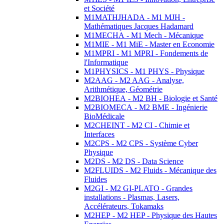
et Société
M1MATHJHADA - M1 MJH -
Mathématiques Jacques Hadamard
M1MECHA - M1 Mech - Mécanique
M1MIE - M1 MiE - Master en Economie
M1MPRI - M1 MPRI - Fondements de
l'Informatique
M1PHYSICS - M1 PHYS - Physique
M2AAG - M2 AAG - Analyse,
Arithmétique, Géométrie
M2BIOHEA - M2 BH - Biologie et Santé
M2BIOMECA - M2 BME - Ingénierie
BioMédicale
M2CHEINT - M2 CI - Chimie et
Interfaces
M2CPS - M2 CPS - Système Cyber
Physique
M2DS - M2 DS - Data Science
M2FLUIDS - M2 Fluids - Mécanique des
Fluides
M2GI - M2 GI-PLATO - Grandes
installations - Plasmas, Lasers,
Accélérateurs, Tokamaks
M2HEP - M2 HEP - Physique des Hautes