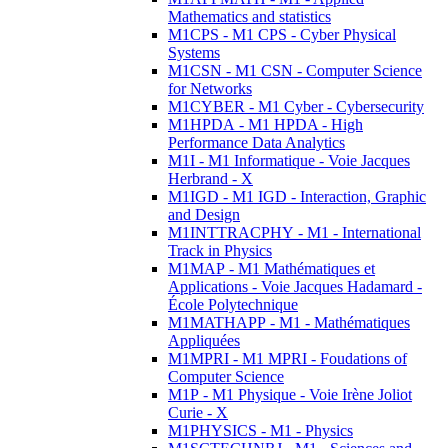
Mathematics and statistics
M1CPS - M1 CPS - Cyber Physical
Systems
M1CSN - M1 CSN - Computer Science
for Networks
M1CYBER - M1 Cyber - Cybersecurity
M1HPDA - M1 HPDA - High
Performance Data Analytics
M1I - M1 Informatique - Voie Jacques
Herbrand - X
M1IGD - M1 IGD - Interaction, Graphic
and Design
M1INTTRACPHY - M1 - International
Track in Physics
M1MAP - M1 Mathématiques et
Applications - Voie Jacques Hadamard -
École Polytechnique
M1MATHAPP - M1 - Mathématiques
Appliquées
M1MPRI - M1 MPRI - Foudations of
Computer Science
M1P - M1 Physique - Voie Irène Joliot
Curie - X
M1PHYSICS - M1 - Physics