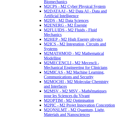
Biomechanics
M2CPS - M2 Cyber Physical System
M2DATAAI - M2 Data AI - Data and
Artificial Intelligence
M2DS - M2 Data Sciences
M2ENERG - M2 Énergie
M2FLUIDS - M2 Fluids - Fluid
Mechanics
M2HEP - M2 High Energy physics
M2ICS - M2 Integration, Circuits and
Systems
M2MATHMOD - M2 Mathematical
Modelling
M2MECENCLI - M2 Mecencli -
Mechanical Engineering for Clinicians
M2MICAS - M2 Machine Learning,
Communications and Security
M2MOCHI - M2 Molecular Chemistry
and Interfaces
M2MSV - M2 MSV - Mathématiques
pour les Sciences du Vivant
M2OPTIM - M2 Optimisation
M2PIC - M2 Projet Innovation Conception
M2QNSLMT - M2 Quantum, Light,
Materials and Nanosciences