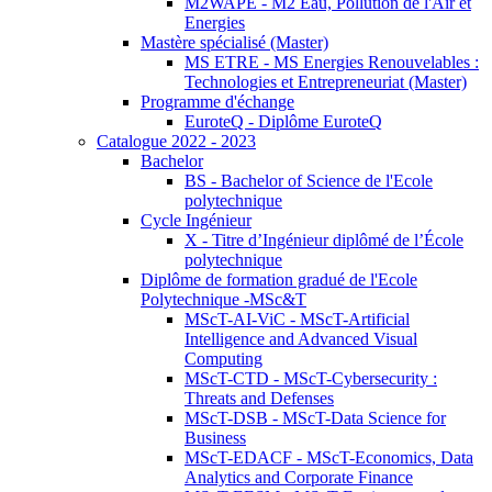
M2WAPE - M2 Eau, Pollution de l'Air et
Energies
Mastère spécialisé (Master)
MS ETRE - MS Energies Renouvelables :
Technologies et Entrepreneuriat (Master)
Programme d'échange
EuroteQ - Diplôme EuroteQ
Catalogue 2022 - 2023
Bachelor
BS - Bachelor of Science de l'Ecole
polytechnique
Cycle Ingénieur
X - Titre d’Ingénieur diplômé de l’École
polytechnique
Diplôme de formation gradué de l'Ecole
Polytechnique -MSc&T
MScT-AI-ViC - MScT-Artificial
Intelligence and Advanced Visual
Computing
MScT-CTD - MScT-Cybersecurity :
Threats and Defenses
MScT-DSB - MScT-Data Science for
Business
MScT-EDACF - MScT-Economics, Data
Analytics and Corporate Finance