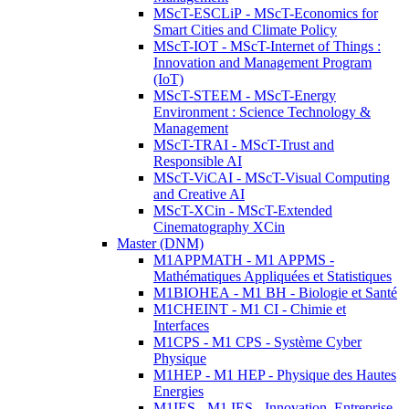
MScT-ESCLiP - MScT-Economics for
Smart Cities and Climate Policy
MScT-IOT - MScT-Internet of Things :
Innovation and Management Program
(IoT)
MScT-STEEM - MScT-Energy
Environment : Science Technology &
Management
MScT-TRAI - MScT-Trust and
Responsible AI
MScT-ViCAI - MScT-Visual Computing
and Creative AI
MScT-XCin - MScT-Extended
Cinematography XCin
Master (DNM)
M1APPMATH - M1 APPMS -
Mathématiques Appliquées et Statistiques
M1BIOHEA - M1 BH - Biologie et Santé
M1CHEINT - M1 CI - Chimie et
Interfaces
M1CPS - M1 CPS - Système Cyber
Physique
M1HEP - M1 HEP - Physique des Hautes
Energies
M1IES - M1 IES - Innovation, Entreprise