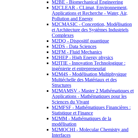
M2BE - Biomechanical Engineering
M2CLEAR - CLimat, Environnement,
Applications et Recherche - Water, Air,
Pollution and Energy
M2CMASIC - Conception, Modélisation
et Architecture des Systèmes Industriels
Complexes
M2DQ - Dispositif quantique
M2DS - Data Sciences
M2FM - Fluid Mechanics
M2HEP - High Energy physics
M2ITIE - Innovation Technologique :
ingénierie et entrepreneuriat
M2M4S - Modélisation Multiphysique
Multiéchelle des Matériaux et des
Structures
M2MAMSV - Master 2 Mathématiques et
Applications - Mathématiques pour les
Sciences du Vivant
M2MFSF - Mathématiques Financières :
Statistique et Finance
M2MM - Mathématiques de la
modélisation
M2MOCHI - Molecular Chemistry and
Interfaces