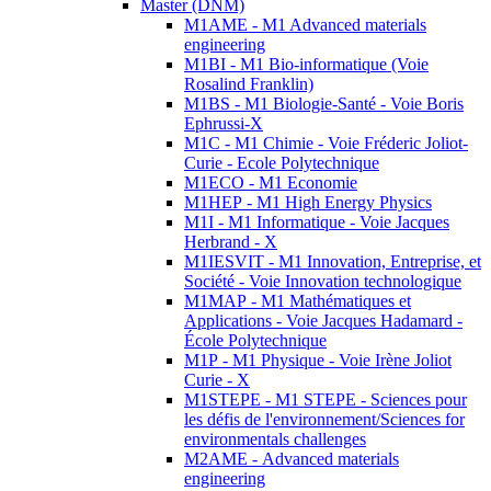
Master (DNM)
M1AME - M1 Advanced materials
engineering
M1BI - M1 Bio-informatique (Voie
Rosalind Franklin)
M1BS - M1 Biologie-Santé - Voie Boris
Ephrussi-X
M1C - M1 Chimie - Voie Fréderic Joliot-
Curie - Ecole Polytechnique
M1ECO - M1 Economie
M1HEP - M1 High Energy Physics
M1I - M1 Informatique - Voie Jacques
Herbrand - X
M1IESVIT - M1 Innovation, Entreprise, et
Société - Voie Innovation technologique
M1MAP - M1 Mathématiques et
Applications - Voie Jacques Hadamard -
École Polytechnique
M1P - M1 Physique - Voie Irène Joliot
Curie - X
M1STEPE - M1 STEPE - Sciences pour
les défis de l'environnement/Sciences for
environmentals challenges
M2AME - Advanced materials
engineering