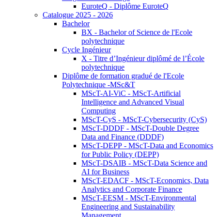
EuroteQ - Diplôme EuroteQ
Catalogue 2025 - 2026
Bachelor
BX - Bachelor of Science de l'Ecole
polytechnique
Cycle Ingénieur
X - Titre d’Ingénieur diplômé de l’École
polytechnique
Diplôme de formation gradué de l'Ecole
Polytechnique -MSc&T
MScT-AI-ViC - MScT-Artificial
Intelligence and Advanced Visual
Computing
MScT-CyS - MScT-Cybersecurity (CyS)
MScT-DDDF - MScT-Double Degree
Data and Finance (DDDF)
MScT-DEPP - MScT-Data and Economics
for Public Policy (DEPP)
MScT-DSAIB - MScT-Data Science and
AI for Business
MScT-EDACF - MScT-Economics, Data
Analytics and Corporate Finance
MScT-EESM - MScT-Environmental
Engineering and Sustainability
Management