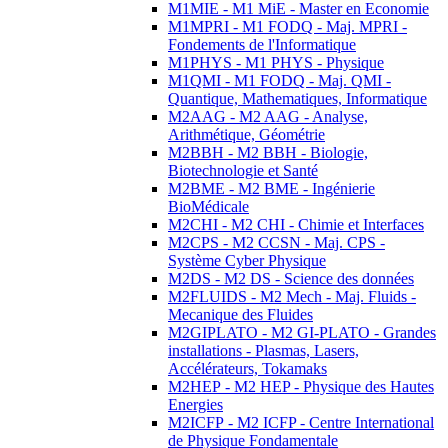
M1MIE - M1 MiE - Master en Economie
M1MPRI - M1 FODQ - Maj. MPRI -
Fondements de l'Informatique
M1PHYS - M1 PHYS - Physique
M1QMI - M1 FODQ - Maj. QMI -
Quantique, Mathematiques, Informatique
M2AAG - M2 AAG - Analyse,
Arithmétique, Géométrie
M2BBH - M2 BBH - Biologie,
Biotechnologie et Santé
M2BME - M2 BME - Ingénierie
BioMédicale
M2CHI - M2 CHI - Chimie et Interfaces
M2CPS - M2 CCSN - Maj. CPS -
Système Cyber Physique
M2DS - M2 DS - Science des données
M2FLUIDS - M2 Mech - Maj. Fluids -
Mecanique des Fluides
M2GIPLATO - M2 GI-PLATO - Grandes
installations - Plasmas, Lasers,
Accélérateurs, Tokamaks
M2HEP - M2 HEP - Physique des Hautes
Energies
M2ICFP - M2 ICFP - Centre International
de Physique Fondamentale