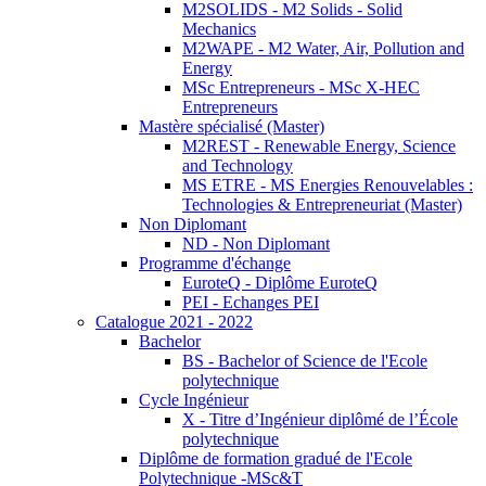
M2SOLIDS - M2 Solids - Solid
Mechanics
M2WAPE - M2 Water, Air, Pollution and
Energy
MSc Entrepreneurs - MSc X-HEC
Entrepreneurs
Mastère spécialisé (Master)
M2REST - Renewable Energy, Science
and Technology
MS ETRE - MS Energies Renouvelables :
Technologies & Entrepreneuriat (Master)
Non Diplomant
ND - Non Diplomant
Programme d'échange
EuroteQ - Diplôme EuroteQ
PEI - Echanges PEI
Catalogue 2021 - 2022
Bachelor
BS - Bachelor of Science de l'Ecole
polytechnique
Cycle Ingénieur
X - Titre d’Ingénieur diplômé de l’École
polytechnique
Diplôme de formation gradué de l'Ecole
Polytechnique -MSc&T