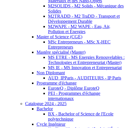
Matériaux et des Nano-Objets
M2SOLIDS - M2 Solids - Mécanique des
Solides
M2TRADD - M2 TraDD - Transport et
Développement Durable
M2WAPE - M2 WAPE - Eau, Air,
Pollution et Énergies
Master of Science (CGE)
MSc Entrepreneurs - MSc X-HEC
Entrepreneurs
Mastère spécialisé (Master)
MS ETRE - MS Energies Renouvelables :
Technologies et Entrepreneuriat (Master)
MS IE - MS Innovation et Entreprenariat
Non Diplomant
AUD_IPParis - AUDITEURS - IP Paris
Programme d'échange
EuroteQ - Diplôme EuroteQ
PEI - Programmes d'échange
internationaux
Catalogue 2024 - 2025
Bachelor
BX - Bachelor of Science de l'Ecole
polytechnique
Cycle Ingénieur