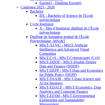
EuroteQ - Diplôme EuroteQ
Catalogue 2025 - 2026
Bachelor
BX - Bachelor of Science de l'Ecole
polytechnique
Cycle Ingénieur
X - Titre d’Ingénieur diplômé de l’École
polytechnique
Diplôme de formation gradué de l'Ecole
Polytechnique -MSc&T
MScT-AI-ViC - MScT-Artificial
Intelligence and Advanced Visual
Computing
MScT-CyS - MScT-Cybersecurity (CyS)
MScT-DDDF - MScT-Double Degree
Data and Finance (DDDF)
MScT-DEPP - MScT-Data and Economics
for Public Policy (DEPP)
MScT-DSAIB - MScT-Data Science and
AI for Business
MScT-EDACF - MScT-Economics, Data
Analytics and Corporate Finance
MScT-EESM - MScT-Environmental
Engineering and Sustainability
Management