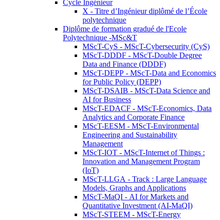
Cycle Ingénieur
X - Titre d’Ingénieur diplômé de l’École
polytechnique
Diplôme de formation gradué de l'Ecole
Polytechnique -MSc&T
MScT-CyS - MScT-Cybersecurity (CyS)
MScT-DDDF - MScT-Double Degree
Data and Finance (DDDF)
MScT-DEPP - MScT-Data and Economics
for Public Policy (DEPP)
MScT-DSAIB - MScT-Data Science and
AI for Business
MScT-EDACF - MScT-Economics, Data
Analytics and Corporate Finance
MScT-EESM - MScT-Environmental
Engineering and Sustainability
Management
MScT-IOT - MScT-Internet of Things :
Innovation and Management Program
(IoT)
MScT-LLGA - Track : Large Language
Models, Graphs and Applications
MScT-MaQI - AI for Markets and
Quantitative Investment (AI-MaQI)
MScT-STEEM - MScT-Energy