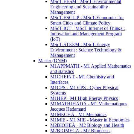
MScT-EESM - MScT-Environmental
Engineering and Sustainability
Management
MScT-ESCLiP - MScT-Economics for
Smart Cities and Climate Policy
MScT-IOT - MScT-Internet of Things :
Innovation and Management Program
(IoT)
MScT-STEEM - MScT-Energy
Environment : Science Technology &
Management
Master (DNM)
M1APPMATH - M1 Applied Mathematics
and statistics
M1CHEINT - M1 Chemistry and
Interfaces
M1CPS - M1 CPS - Cyber Physical
Systems
M1HEP - M1 High Energy Physics
M1MATHJHADA - M1 Mathematiques
Jacques Hadamard
M1MECHA - M1 Mechanics
M1MIE - M1 MIE - Master in Economics
M2BIOHEA - M2 Biology and Health
M2BIOMECA - M2 Biomeca -