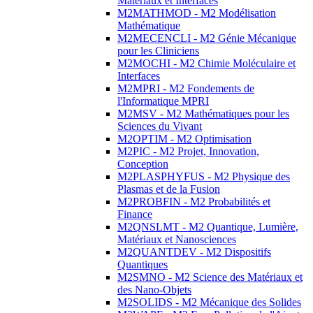
Matériaux et Interfaces
M2MATHMOD - M2 Modélisation
Mathématique
M2MECENCLI - M2 Génie Mécanique
pour les Cliniciens
M2MOCHI - M2 Chimie Moléculaire et
Interfaces
M2MPRI - M2 Fondements de
l'Informatique MPRI
M2MSV - M2 Mathématiques pour les
Sciences du Vivant
M2OPTIM - M2 Optimisation
M2PIC - M2 Projet, Innovation,
Conception
M2PLASPHYFUS - M2 Physique des
Plasmas et de la Fusion
M2PROBFIN - M2 Probabilités et
Finance
M2QNSLMT - M2 Quantique, Lumière,
Matériaux et Nanosciences
M2QUANTDEV - M2 Dispositifs
Quantiques
M2SMNO - M2 Science des Matériaux et
des Nano-Objets
M2SOLIDS - M2 Mécanique des Solides