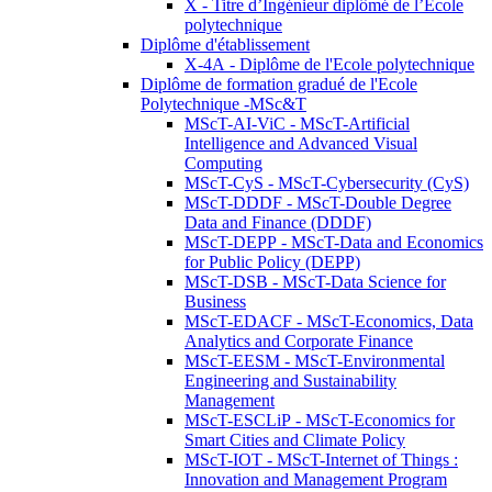
X - Titre d’Ingénieur diplômé de l’École
polytechnique
Diplôme d'établissement
X-4A - Diplôme de l'Ecole polytechnique
Diplôme de formation gradué de l'Ecole
Polytechnique -MSc&T
MScT-AI-ViC - MScT-Artificial
Intelligence and Advanced Visual
Computing
MScT-CyS - MScT-Cybersecurity (CyS)
MScT-DDDF - MScT-Double Degree
Data and Finance (DDDF)
MScT-DEPP - MScT-Data and Economics
for Public Policy (DEPP)
MScT-DSB - MScT-Data Science for
Business
MScT-EDACF - MScT-Economics, Data
Analytics and Corporate Finance
MScT-EESM - MScT-Environmental
Engineering and Sustainability
Management
MScT-ESCLiP - MScT-Economics for
Smart Cities and Climate Policy
MScT-IOT - MScT-Internet of Things :
Innovation and Management Program