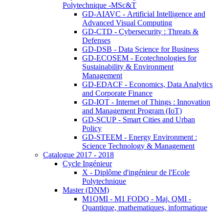
Polytechnique -MSc&T
GD-AIAVC - Artificial Intelligence and
Advanced Visual Computing
GD-CTD - Cybersecurity : Threats &
Defenses
GD-DSB - Data Science for Business
GD-ECOSEM - Ecotechnologies for
Sustainability & Environment
Management
GD-EDACF - Economics, Data Analytics
and Corporate Finance
GD-IOT - Internet of Things : Innovation
and Management Program (IoT)
GD-SCUP - Smart Cities and Urban
Policy
GD-STEEM - Energy Environment :
Science Technology & Management
Catalogue 2017 - 2018
Cycle Ingénieur
X - Diplôme d'ingénieur de l'Ecole
Polytechnique
Master (DNM)
M1QMI - M1 FODQ - Maj. QMI -
Quantique, mathematiques, informatique