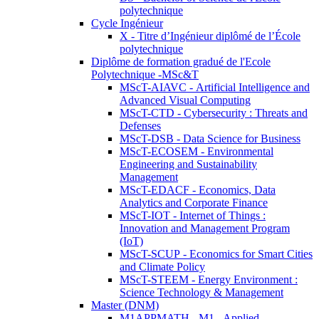
polytechnique
Cycle Ingénieur
X - Titre d’Ingénieur diplômé de l’École
polytechnique
Diplôme de formation gradué de l'Ecole
Polytechnique -MSc&T
MScT-AIAVC - Artificial Intelligence and
Advanced Visual Computing
MScT-CTD - Cybersecurity : Threats and
Defenses
MScT-DSB - Data Science for Business
MScT-ECOSEM - Environmental
Engineering and Sustainability
Management
MScT-EDACF - Economics, Data
Analytics and Corporate Finance
MScT-IOT - Internet of Things :
Innovation and Management Program
(IoT)
MScT-SCUP - Economics for Smart Cities
and Climate Policy
MScT-STEEM - Energy Environment :
Science Technology & Management
Master (DNM)
M1APPMATH - M1 - Applied