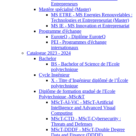
Entrepreneurs
Mastère spécialisé (Master)
MS ETRE - MS Energies Renouvelables :
Technologies et Entrepreneuriat (Master)
MS IE - MS Innovation et Entreprenariat
Programme d'échange
EuroteQ - Diplôme EuroteQ
PEI - Programmes d'échange
internationaux
Catalogue 2023 - 2024
Bachelor
BS - Bachelor of Science de l'Ecole
polytechnique
Cycle Ingénieur
X - Titre d’Ingénieur diplômé de l’École
polytechnique
Diplôme de formation gradué de l'Ecole
Polytechnique -MSc&T
MScT-AI-ViC - MScT-Artificial
Intelligence and Advanced Visual
Computing
MScT-CTD - MScT-Cybersecurity :
Threats and Defenses
MScT-DDDF - MScT-Double Degree
Data and Finance (DDDF)