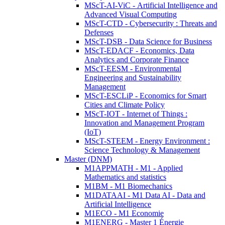
MScT-AI-ViC - Artificial Intelligence and
Advanced Visual Computing
MScT-CTD - Cybersecurity : Threats and
Defenses
MScT-DSB - Data Science for Business
MScT-EDACF - Economics, Data
Analytics and Corporate Finance
MScT-EESM - Environmental
Engineering and Sustainability
Management
MScT-ESCLiP - Economics for Smart
Cities and Climate Policy
MScT-IOT - Internet of Things :
Innovation and Management Program
(IoT)
MScT-STEEM - Energy Environment :
Science Technology & Management
Master (DNM)
M1APPMATH - M1 - Applied
Mathematics and statistics
M1BM - M1 Biomechanics
M1DATAAI - M1 Data AI - Data and
Artificial Intelligence
M1ECO - M1 Economie
M1ENERG - Master 1 Énergie