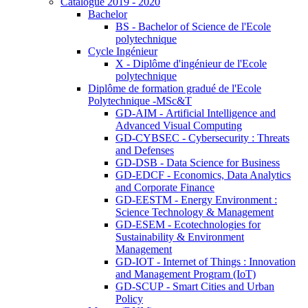
Catalogue 2019 - 2020
Bachelor
BS - Bachelor of Science de l'Ecole
polytechnique
Cycle Ingénieur
X - Diplôme d'ingénieur de l'Ecole
polytechnique
Diplôme de formation gradué de l'Ecole
Polytechnique -MSc&T
GD-AIM - Artificial Intelligence and
Advanced Visual Computing
GD-CYBSEC - Cybersecurity : Threats
and Defenses
GD-DSB - Data Science for Business
GD-EDCF - Economics, Data Analytics
and Corporate Finance
GD-EESTM - Energy Environment :
Science Technology & Management
GD-ESEM - Ecotechnologies for
Sustainability & Environment
Management
GD-IOT - Internet of Things : Innovation
and Management Program (IoT)
GD-SCUP - Smart Cities and Urban
Policy