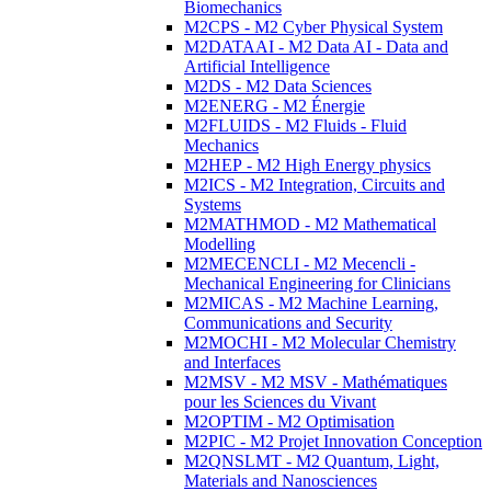
Biomechanics
M2CPS - M2 Cyber Physical System
M2DATAAI - M2 Data AI - Data and
Artificial Intelligence
M2DS - M2 Data Sciences
M2ENERG - M2 Énergie
M2FLUIDS - M2 Fluids - Fluid
Mechanics
M2HEP - M2 High Energy physics
M2ICS - M2 Integration, Circuits and
Systems
M2MATHMOD - M2 Mathematical
Modelling
M2MECENCLI - M2 Mecencli -
Mechanical Engineering for Clinicians
M2MICAS - M2 Machine Learning,
Communications and Security
M2MOCHI - M2 Molecular Chemistry
and Interfaces
M2MSV - M2 MSV - Mathématiques
pour les Sciences du Vivant
M2OPTIM - M2 Optimisation
M2PIC - M2 Projet Innovation Conception
M2QNSLMT - M2 Quantum, Light,
Materials and Nanosciences