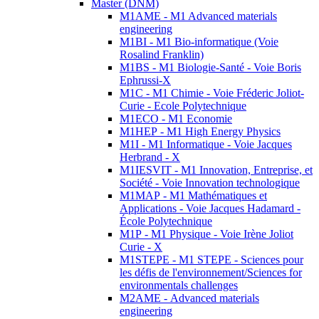
Master (DNM)
M1AME - M1 Advanced materials
engineering
M1BI - M1 Bio-informatique (Voie
Rosalind Franklin)
M1BS - M1 Biologie-Santé - Voie Boris
Ephrussi-X
M1C - M1 Chimie - Voie Fréderic Joliot-
Curie - Ecole Polytechnique
M1ECO - M1 Economie
M1HEP - M1 High Energy Physics
M1I - M1 Informatique - Voie Jacques
Herbrand - X
M1IESVIT - M1 Innovation, Entreprise, et
Société - Voie Innovation technologique
M1MAP - M1 Mathématiques et
Applications - Voie Jacques Hadamard -
École Polytechnique
M1P - M1 Physique - Voie Irène Joliot
Curie - X
M1STEPE - M1 STEPE - Sciences pour
les défis de l'environnement/Sciences for
environmentals challenges
M2AME - Advanced materials
engineering