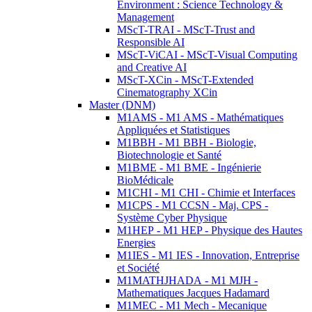
Environment : Science Technology &
Management
MScT-TRAI - MScT-Trust and
Responsible AI
MScT-ViCAI - MScT-Visual Computing
and Creative AI
MScT-XCin - MScT-Extended
Cinematography XCin
Master (DNM)
M1AMS - M1 AMS - Mathématiques
Appliquées et Statistiques
M1BBH - M1 BBH - Biologie,
Biotechnologie et Santé
M1BME - M1 BME - Ingénierie
BioMédicale
M1CHI - M1 CHI - Chimie et Interfaces
M1CPS - M1 CCSN - Maj. CPS -
Système Cyber Physique
M1HEP - M1 HEP - Physique des Hautes
Energies
M1IES - M1 IES - Innovation, Entreprise
et Société
M1MATHJHADA - M1 MJH -
Mathematiques Jacques Hadamard
M1MEC - M1 Mech - Mecanique