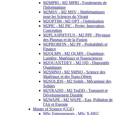
M2MPRI - M2 MPRI - Fondements de
l'Informatique
M2MSV - M2 MSV - Mathématiques
pour les Sciences du Vivant
M2OPTIM - M2 OPT - Optimisation
M2PIC - M2 PIC - Projet, Innovation,
Conception
M2PLASPHYFUS - M2 PPF - Physique
des Plasmas et de la Fusion
M2PROBFIN - M2 PF - Probabilités et
Finance
M2QLMN - M2 QLMN - Quantique,
Lumière, Matériaux et Nanosciences
M2QUANTDEV - M2 QD - Dispositifs
Quantiques
M2SMNO - M2 SMNO - Science des
Matériaux et des Nano-Objets
M2SOLIDS - M2 Solids - Mécanique des
Solides
M2TRADD - M2 TraDD - Transport et
Développement Durable
M2WAPE - M2 WAPE - Eau, Pollution de
l'Air et Energie
Master of Science (CGE)
MSc Entrepreneurs - MSc X-HEC