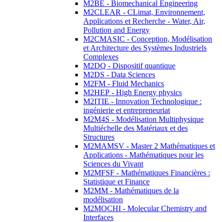
M2BE - Biomechanical Engineering
M2CLEAR - CLimat, Environnement,
Applications et Recherche - Water, Air,
Pollution and Energy
M2CMASIC - Conception, Modélisation
et Architecture des Systèmes Industriels
Complexes
M2DQ - Dispositif quantique
M2DS - Data Sciences
M2FM - Fluid Mechanics
M2HEP - High Energy physics
M2ITIE - Innovation Technologique :
ingénierie et entrepreneuriat
M2M4S - Modélisation Multiphysique
Multiéchelle des Matériaux et des
Structures
M2MAMSV - Master 2 Mathématiques et
Applications - Mathématiques pour les
Sciences du Vivant
M2MFSF - Mathématiques Financières :
Statistique et Finance
M2MM - Mathématiques de la
modélisation
M2MOCHI - Molecular Chemistry and
Interfaces