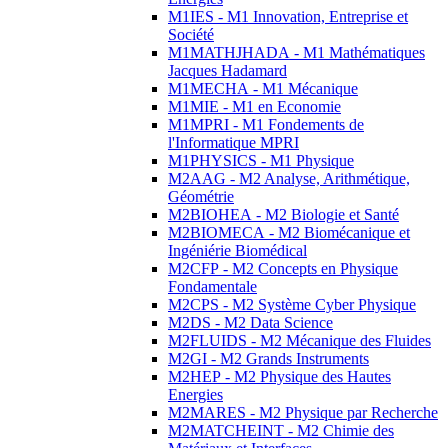
M1IES - M1 Innovation, Entreprise et
Société
M1MATHJHADA - M1 Mathématiques
Jacques Hadamard
M1MECHA - M1 Mécanique
M1MIE - M1 en Economie
M1MPRI - M1 Fondements de
l'Informatique MPRI
M1PHYSICS - M1 Physique
M2AAG - M2 Analyse, Arithmétique,
Géométrie
M2BIOHEA - M2 Biologie et Santé
M2BIOMECA - M2 Biomécanique et
Ingéniérie Biomédical
M2CFP - M2 Concepts en Physique
Fondamentale
M2CPS - M2 Système Cyber Physique
M2DS - M2 Data Science
M2FLUIDS - M2 Mécanique des Fluides
M2GI - M2 Grands Instruments
M2HEP - M2 Physique des Hautes
Energies
M2MARES - M2 Physique par Recherche
M2MATCHEINT - M2 Chimie des