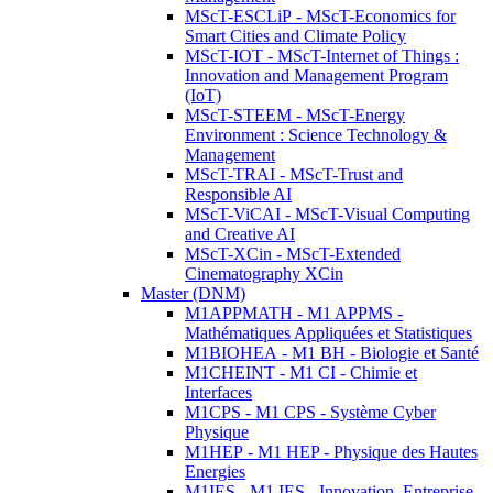
MScT-ESCLiP - MScT-Economics for
Smart Cities and Climate Policy
MScT-IOT - MScT-Internet of Things :
Innovation and Management Program
(IoT)
MScT-STEEM - MScT-Energy
Environment : Science Technology &
Management
MScT-TRAI - MScT-Trust and
Responsible AI
MScT-ViCAI - MScT-Visual Computing
and Creative AI
MScT-XCin - MScT-Extended
Cinematography XCin
Master (DNM)
M1APPMATH - M1 APPMS -
Mathématiques Appliquées et Statistiques
M1BIOHEA - M1 BH - Biologie et Santé
M1CHEINT - M1 CI - Chimie et
Interfaces
M1CPS - M1 CPS - Système Cyber
Physique
M1HEP - M1 HEP - Physique des Hautes
Energies
M1IES - M1 IES - Innovation, Entreprise