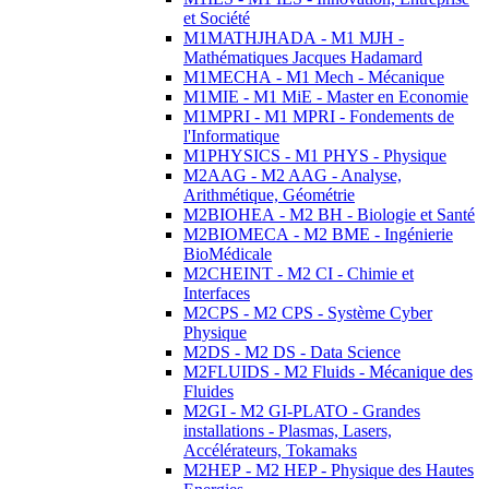
et Société
M1MATHJHADA - M1 MJH -
Mathématiques Jacques Hadamard
M1MECHA - M1 Mech - Mécanique
M1MIE - M1 MiE - Master en Economie
M1MPRI - M1 MPRI - Fondements de
l'Informatique
M1PHYSICS - M1 PHYS - Physique
M2AAG - M2 AAG - Analyse,
Arithmétique, Géométrie
M2BIOHEA - M2 BH - Biologie et Santé
M2BIOMECA - M2 BME - Ingénierie
BioMédicale
M2CHEINT - M2 CI - Chimie et
Interfaces
M2CPS - M2 CPS - Système Cyber
Physique
M2DS - M2 DS - Data Science
M2FLUIDS - M2 Fluids - Mécanique des
Fluides
M2GI - M2 GI-PLATO - Grandes
installations - Plasmas, Lasers,
Accélérateurs, Tokamaks
M2HEP - M2 HEP - Physique des Hautes