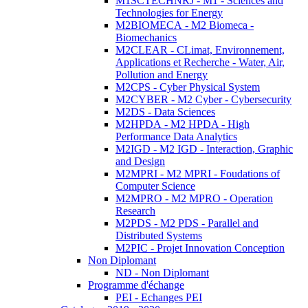
M1SCTECHNRJ - M1 - Sciences and
Technologies for Energy
M2BIOMECA - M2 Biomeca -
Biomechanics
M2CLEAR - CLimat, Environnement,
Applications et Recherche - Water, Air,
Pollution and Energy
M2CPS - Cyber Physical System
M2CYBER - M2 Cyber - Cybersecurity
M2DS - Data Sciences
M2HPDA - M2 HPDA - High
Performance Data Analytics
M2IGD - M2 IGD - Interaction, Graphic
and Design
M2MPRI - M2 MPRI - Foudations of
Computer Science
M2MPRO - M2 MPRO - Operation
Research
M2PDS - M2 PDS - Parallel and
Distributed Systems
M2PIC - Projet Innovation Conception
Non Diplomant
ND - Non Diplomant
Programme d'échange
PEI - Echanges PEI