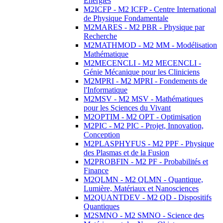
Energies
M2ICFP - M2 ICFP - Centre International
de Physique Fondamentale
M2MARES - M2 PBR - Physique par
Recherche
M2MATHMOD - M2 MM - Modélisation
Mathématique
M2MECENCLI - M2 MECENCLI -
Génie Mécanique pour les Cliniciens
M2MPRI - M2 MPRI - Fondements de
l'Informatique
M2MSV - M2 MSV - Mathématiques
pour les Sciences du Vivant
M2OPTIM - M2 OPT - Optimisation
M2PIC - M2 PIC - Projet, Innovation,
Conception
M2PLASPHYFUS - M2 PPF - Physique
des Plasmas et de la Fusion
M2PROBFIN - M2 PF - Probabilités et
Finance
M2QLMN - M2 QLMN - Quantique,
Lumière, Matériaux et Nanosciences
M2QUANTDEV - M2 QD - Dispositifs
Quantiques
M2SMNO - M2 SMNO - Science des