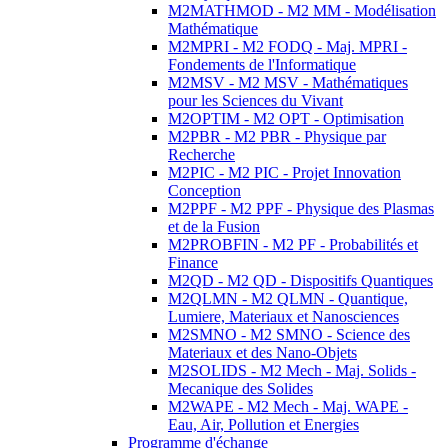
M2MATHMOD - M2 MM - Modélisation
Mathématique
M2MPRI - M2 FODQ - Maj. MPRI -
Fondements de l'Informatique
M2MSV - M2 MSV - Mathématiques
pour les Sciences du Vivant
M2OPTIM - M2 OPT - Optimisation
M2PBR - M2 PBR - Physique par
Recherche
M2PIC - M2 PIC - Projet Innovation
Conception
M2PPF - M2 PPF - Physique des Plasmas
et de la Fusion
M2PROBFIN - M2 PF - Probabilités et
Finance
M2QD - M2 QD - Dispositifs Quantiques
M2QLMN - M2 QLMN - Quantique,
Lumiere, Materiaux et Nanosciences
M2SMNO - M2 SMNO - Science des
Materiaux et des Nano-Objets
M2SOLIDS - M2 Mech - Maj. Solids -
Mecanique des Solides
M2WAPE - M2 Mech - Maj. WAPE -
Eau, Air, Pollution et Energies
Programme d'échange