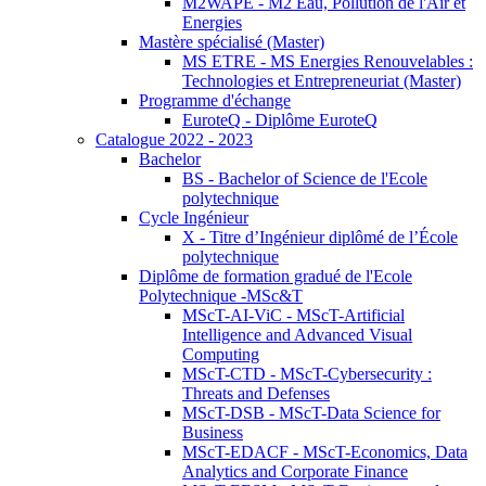
M2WAPE - M2 Eau, Pollution de l'Air et
Energies
Mastère spécialisé (Master)
MS ETRE - MS Energies Renouvelables :
Technologies et Entrepreneuriat (Master)
Programme d'échange
EuroteQ - Diplôme EuroteQ
Catalogue 2022 - 2023
Bachelor
BS - Bachelor of Science de l'Ecole
polytechnique
Cycle Ingénieur
X - Titre d’Ingénieur diplômé de l’École
polytechnique
Diplôme de formation gradué de l'Ecole
Polytechnique -MSc&T
MScT-AI-ViC - MScT-Artificial
Intelligence and Advanced Visual
Computing
MScT-CTD - MScT-Cybersecurity :
Threats and Defenses
MScT-DSB - MScT-Data Science for
Business
MScT-EDACF - MScT-Economics, Data
Analytics and Corporate Finance