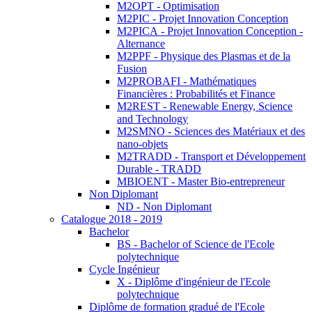
M2OPT - Optimisation
M2PIC - Projet Innovation Conception
M2PICA - Projet Innovation Conception -
Alternance
M2PPF - Physique des Plasmas et de la
Fusion
M2PROBAFI - Mathématiques
Financières : Probabilités et Finance
M2REST - Renewable Energy, Science
and Technology
M2SMNO - Sciences des Matériaux et des
nano-objets
M2TRADD - Transport et Développement
Durable - TRADD
MBIOENT - Master Bio-entrepreneur
Non Diplomant
ND - Non Diplomant
Catalogue 2018 - 2019
Bachelor
BS - Bachelor of Science de l'Ecole
polytechnique
Cycle Ingénieur
X - Diplôme d'ingénieur de l'Ecole
polytechnique
Diplôme de formation gradué de l'Ecole