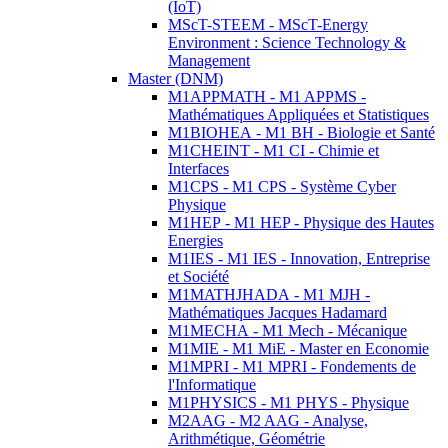
(IoT)
MScT-STEEM - MScT-Energy
Environment : Science Technology &
Management
Master (DNM)
M1APPMATH - M1 APPMS -
Mathématiques Appliquées et Statistiques
M1BIOHEA - M1 BH - Biologie et Santé
M1CHEINT - M1 CI - Chimie et
Interfaces
M1CPS - M1 CPS - Système Cyber
Physique
M1HEP - M1 HEP - Physique des Hautes
Energies
M1IES - M1 IES - Innovation, Entreprise
et Société
M1MATHJHADA - M1 MJH -
Mathématiques Jacques Hadamard
M1MECHA - M1 Mech - Mécanique
M1MIE - M1 MiE - Master en Economie
M1MPRI - M1 MPRI - Fondements de
l'Informatique
M1PHYSICS - M1 PHYS - Physique
M2AAG - M2 AAG - Analyse,
Arithmétique, Géométrie