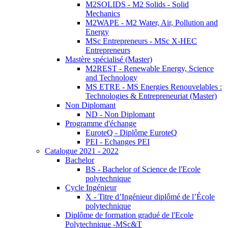
M2SOLIDS - M2 Solids - Solid
Mechanics
M2WAPE - M2 Water, Air, Pollution and
Energy
MSc Entrepreneurs - MSc X-HEC
Entrepreneurs
Mastère spécialisé (Master)
M2REST - Renewable Energy, Science
and Technology
MS ETRE - MS Energies Renouvelables :
Technologies & Entrepreneuriat (Master)
Non Diplomant
ND - Non Diplomant
Programme d'échange
EuroteQ - Diplôme EuroteQ
PEI - Echanges PEI
Catalogue 2021 - 2022
Bachelor
BS - Bachelor of Science de l'Ecole
polytechnique
Cycle Ingénieur
X - Titre d’Ingénieur diplômé de l’École
polytechnique
Diplôme de formation gradué de l'Ecole
Polytechnique -MSc&T