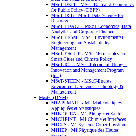
MScT-DEPP - MScT-Data and Economics
for Public Policy (DEPP)
MScT-DSB - MScT-Data Science for
Business
MScT-EDACF - MScT-Economics, Data
Analytics and Corporate Finance
MScT-EESM - MScT-Environmental
Engineering and Sustainability
Management
MScT-ESCLiP - MScT-Economics for
Smart Cities and Climate Policy
MScT-IOT - MScT-Internet of Things :
Innovation and Management Program
(IoT)
MScT-STEEM - MScT-Energy
Environment : Science Technology &
Management
Master (DNM)
M1APPMATH - M1 Mathématiques
Appliquées et Statistiques
M1BIOHEA - M1 Biologie et Santé
M1CHEINT - M1 Chimie et Interfaces
M1CPS - M1 Système Cyber Physique
M1HEP - M1 Physique des Hautes
Energies