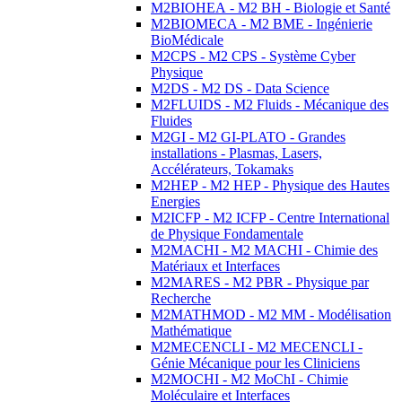
M2BIOHEA - M2 BH - Biologie et Santé
M2BIOMECA - M2 BME - Ingénierie
BioMédicale
M2CPS - M2 CPS - Système Cyber
Physique
M2DS - M2 DS - Data Science
M2FLUIDS - M2 Fluids - Mécanique des
Fluides
M2GI - M2 GI-PLATO - Grandes
installations - Plasmas, Lasers,
Accélérateurs, Tokamaks
M2HEP - M2 HEP - Physique des Hautes
Energies
M2ICFP - M2 ICFP - Centre International
de Physique Fondamentale
M2MACHI - M2 MACHI - Chimie des
Matériaux et Interfaces
M2MARES - M2 PBR - Physique par
Recherche
M2MATHMOD - M2 MM - Modélisation
Mathématique
M2MECENCLI - M2 MECENCLI -
Génie Mécanique pour les Cliniciens
M2MOCHI - M2 MoChI - Chimie
Moléculaire et Interfaces