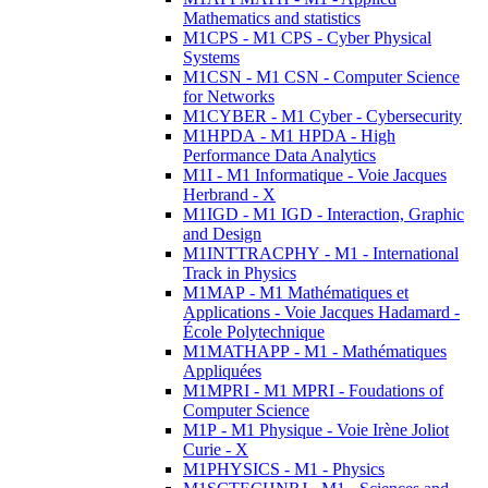
Mathematics and statistics
M1CPS - M1 CPS - Cyber Physical
Systems
M1CSN - M1 CSN - Computer Science
for Networks
M1CYBER - M1 Cyber - Cybersecurity
M1HPDA - M1 HPDA - High
Performance Data Analytics
M1I - M1 Informatique - Voie Jacques
Herbrand - X
M1IGD - M1 IGD - Interaction, Graphic
and Design
M1INTTRACPHY - M1 - International
Track in Physics
M1MAP - M1 Mathématiques et
Applications - Voie Jacques Hadamard -
École Polytechnique
M1MATHAPP - M1 - Mathématiques
Appliquées
M1MPRI - M1 MPRI - Foudations of
Computer Science
M1P - M1 Physique - Voie Irène Joliot
Curie - X
M1PHYSICS - M1 - Physics