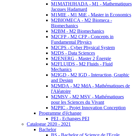
M1MATHJHADA - M1 - Mathematiques
Jacques Hadamard
M1MIE - M1 MiE - Master in Economics
M2BIOMECA - M2 Biomeca -
Biomechanics
M2BM - M2 Biomechanics
M2CFP - M2 CFP - Concepts in
Fundamental Physics
M2CPS - Cyber Physical System
M2DS - Data Sciences
M2ENERG - Master 2 Énergie
M2FLUIDS - M2 Fluids - Fluid
Mechanics
M2IGD - M2 IGD - Interaction, Graphic
and Design
M2MDA - M2 MdA - Mathématiques de
l'Aléatoire
M2MSV - M2 MSV - Mathématiques
pour les Sciences du Vivant
M2PIC - Projet Innovation Conception
Programme d'échange
PEI - Echanges PEI
Catalogue 2020 - 2021
Bachelor
BS - Bachelor of Science de l'Ecole