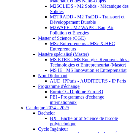
Matériaux et des Nano-Objets
M2SOLIDS - M2 Solids - Mécanique des
Solides
M2TRADD - M2 TraDD - Transport et
Développement Durable
M2WAPE - M2 WAPE - Eau, Air,
Pollution et Énergies
Master of Science (CGE)
MSc Entrepreneurs - MSc X-HEC
Entrepreneurs
Mastère spécialisé (Master)
MS ETRE - MS Energies Renouvelables :
Technologies et Entrepreneuriat (Master)
MS IE - MS Innovation et Entreprenariat
Non Diplomant
AUD_IPParis - AUDITEURS - IP Paris
Programme d'échange
EuroteQ - Diplôme EuroteQ
PEI - Programmes d'échange
internationaux
Catalogue 2024 - 2025
Bachelor
BX - Bachelor of Science de l'Ecole
polytechnique
Cycle Ingénieur