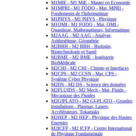
M1MIE - M1 MiE - Master en Economie
M1MPRI - M1 FODQ - Maj. MPRI -
Fondements de l'Informatique
M1PHYS - M1 PHYS - Physique
M1QMI - M1 FODQ - Maj. QMI -
Quantique, Mathematiques, Informatique
M2AAG - M2 AAG - Analyse,
Arithmétique, Géométrie
M2BBH - M2 BBH - Biologie,
Biotechnologie et Santé
M2BME - M2 BME - Ingénierie
BioMédicale
M2CHI - M2 CHI - Chimie et Interfaces
M2CPS - M2 CCSN - Maj. CPS -
Système Cyber Physique
M2DS - M2 DS - Science des données
M2FLUIDS - M2 Mech - Maj. Fluids -
Mecanique des Fluides
M2GIPLATO - M2 GI-PLATO - Grandes
installations - Plasmas, Lasers,
Accélérateurs, Tokamaks
M2HEP - M2 HEP - Physique des Hautes
Energies
M2ICFP - M2 ICFP - Centre International
de Physique Fondamentale