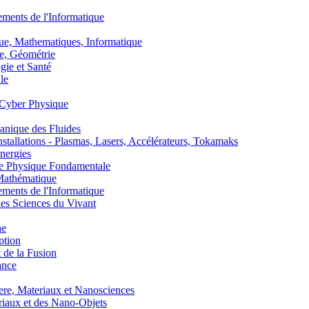
nts de l'Informatique
, Mathematiques, Informatique
, Géométrie
ie et Santé
le
Cyber Physique
nique des Fluides
lations - Plasmas, Lasers, Accélérateurs, Tokamaks
nergies
de Physique Fondamentale
athématique
nts de l'Informatique
s Sciences du Vivant
he
ption
 de la Fusion
ance
, Materiaux et Nanosciences
aux et des Nano-Objets