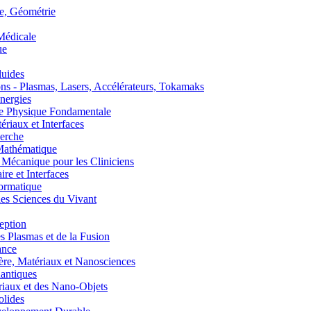
, Géométrie
édicale
ue
uides
s - Plasmas, Lasers, Accélérateurs, Tokamaks
nergies
de Physique Fondamentale
aux et Interfaces
erche
athématique
anique pour les Cliniciens
 et Interfaces
ormatique
s Sciences du Vivant
eption
lasmas et de la Fusion
ance
, Matériaux et Nanosciences
ntiques
aux et des Nano-Objets
lides