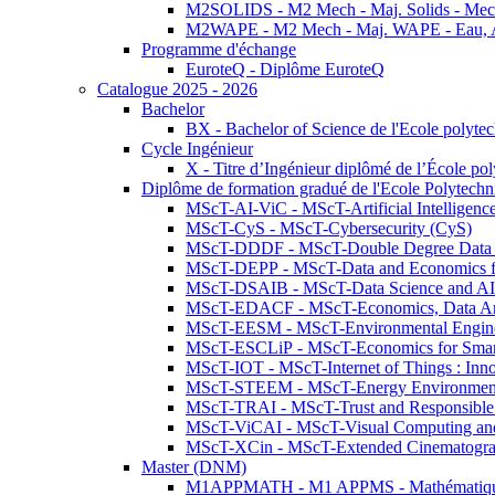
M2SOLIDS - M2 Mech - Maj. Solids - Meca
M2WAPE - M2 Mech - Maj. WAPE - Eau, Air
Programme d'échange
EuroteQ - Diplôme EuroteQ
Catalogue 2025 - 2026
Bachelor
BX - Bachelor of Science de l'Ecole polyte
Cycle Ingénieur
X - Titre d’Ingénieur diplômé de l’École po
Diplôme de formation gradué de l'Ecole Polytec
MScT-AI-ViC - MScT-Artificial Intelligen
MScT-CyS - MScT-Cybersecurity (CyS)
MScT-DDDF - MScT-Double Degree Data 
MScT-DEPP - MScT-Data and Economics fo
MScT-DSAIB - MScT-Data Science and AI 
MScT-EDACF - MScT-Economics, Data Anal
MScT-EESM - MScT-Environmental Enginee
MScT-ESCLiP - MScT-Economics for Smart 
MScT-IOT - MScT-Internet of Things : Inn
MScT-STEEM - MScT-Energy Environment 
MScT-TRAI - MScT-Trust and Responsible
MScT-ViCAI - MScT-Visual Computing and
MScT-XCin - MScT-Extended Cinematogr
Master (DNM)
M1APPMATH - M1 APPMS - Mathématiques A