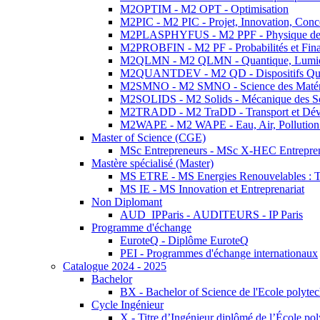
M2OPTIM - M2 OPT - Optimisation
M2PIC - M2 PIC - Projet, Innovation, Conc
M2PLASPHYFUS - M2 PPF - Physique des P
M2PROBFIN - M2 PF - Probabilités et Fin
M2QLMN - M2 QLMN - Quantique, Lumière
M2QUANTDEV - M2 QD - Dispositifs Qua
M2SMNO - M2 SMNO - Science des Matéri
M2SOLIDS - M2 Solids - Mécanique des So
M2TRADD - M2 TraDD - Transport et Dév
M2WAPE - M2 WAPE - Eau, Air, Pollution 
Master of Science (CGE)
MSc Entrepreneurs - MSc X-HEC Entrepre
Mastère spécialisé (Master)
MS ETRE - MS Energies Renouvelables : Tec
MS IE - MS Innovation et Entreprenariat
Non Diplomant
AUD_IPParis - AUDITEURS - IP Paris
Programme d'échange
EuroteQ - Diplôme EuroteQ
PEI - Programmes d'échange internationaux
Catalogue 2024 - 2025
Bachelor
BX - Bachelor of Science de l'Ecole polyte
Cycle Ingénieur
X - Titre d’Ingénieur diplômé de l’École po