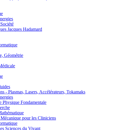
ue
nergies
 Société
es Jacques Hadamard
ormatique
, Géométrie
édicale
ue
uides
s - Plasmas, Lasers, Accélérateurs, Tokamaks
nergies
de Physique Fondamentale
erche
athématique
anique pour les Cliniciens
ormatique
s Sciences du Vivant