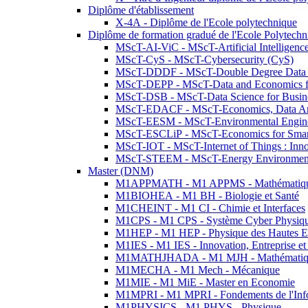
Diplôme d'établissement
X-4A - Diplôme de l'Ecole polytechnique
Diplôme de formation gradué de l'Ecole Polytec
MScT-AI-ViC - MScT-Artificial Intelligen
MScT-CyS - MScT-Cybersecurity (CyS)
MScT-DDDF - MScT-Double Degree Data 
MScT-DEPP - MScT-Data and Economics fo
MScT-DSB - MScT-Data Science for Busin
MScT-EDACF - MScT-Economics, Data Anal
MScT-EESM - MScT-Environmental Enginee
MScT-ESCLiP - MScT-Economics for Smart 
MScT-IOT - MScT-Internet of Things : Inn
MScT-STEEM - MScT-Energy Environment 
Master (DNM)
M1APPMATH - M1 APPMS - Mathématiques A
M1BIOHEA - M1 BH - Biologie et Santé
M1CHEINT - M1 CI - Chimie et Interfaces
M1CPS - M1 CPS - Système Cyber Physiq
M1HEP - M1 HEP - Physique des Hautes E
M1IES - M1 IES - Innovation, Entreprise et
M1MATHJHADA - M1 MJH - Mathématiqu
M1MECHA - M1 Mech - Mécanique
M1MIE - M1 MiE - Master en Economie
M1MPRI - M1 MPRI - Fondements de l'Inf
M1PHYSICS - M1 PHYS - Physique