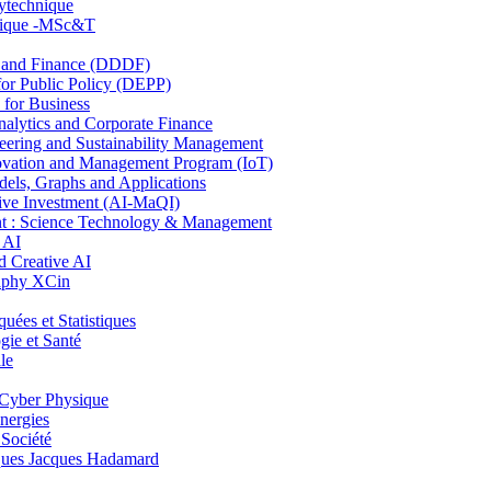
lytechnique
hnique -MSc&T
and Finance (DDDF)
r Public Policy (DEPP)
for Business
ytics and Corporate Finance
ring and Sustainability Management
ovation and Management Program (IoT)
ls, Graphs and Applications
ive Investment (AI-MaQI)
: Science Technology & Management
 AI
 Creative AI
aphy XCin
es et Statistiques
ie et Santé
le
Cyber Physique
nergies
 Société
es Jacques Hadamard