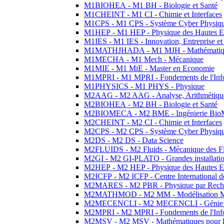
M1BIOHEA - M1 BH - Biologie et Santé
M1CHEINT - M1 CI - Chimie et Interfaces
M1CPS - M1 CPS - Système Cyber Physiq
M1HEP - M1 HEP - Physique des Hautes E
M1IES - M1 IES - Innovation, Entreprise et
M1MATHJHADA - M1 MJH - Mathématiqu
M1MECHA - M1 Mech - Mécanique
M1MIE - M1 MiE - Master en Economie
M1MPRI - M1 MPRI - Fondements de l'Inf
M1PHYSICS - M1 PHYS - Physique
M2AAG - M2 AAG - Analyse, Arithmétique
M2BIOHEA - M2 BH - Biologie et Santé
M2BIOMECA - M2 BME - Ingénierie BioM
M2CHEINT - M2 CI - Chimie et Interfaces
M2CPS - M2 CPS - Système Cyber Physiq
M2DS - M2 DS - Data Science
M2FLUIDS - M2 Fluids - Mécanique des Fl
M2GI - M2 GI-PLATO - Grandes installation
M2HEP - M2 HEP - Physique des Hautes E
M2ICFP - M2 ICFP - Centre International 
M2MARES - M2 PBR - Physique par Rech
M2MATHMOD - M2 MM - Modélisation M
M2MECENCLI - M2 MECENCLI - Génie Méc
M2MPRI - M2 MPRI - Fondements de l'Inf
M2MSV - M2 MSV - Mathématiques pour le