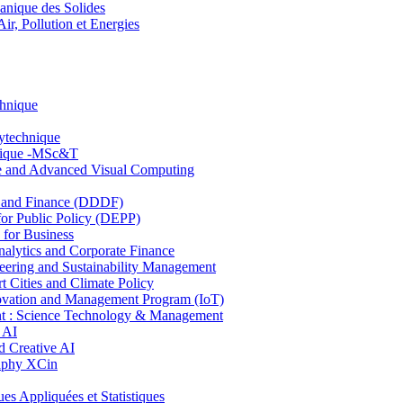
nique des Solides
, Pollution et Energies
chnique
lytechnique
hnique -MSc&T
ce and Advanced Visual Computing
and Finance (DDDF)
r Public Policy (DEPP)
for Business
ytics and Corporate Finance
ring and Sustainability Management
Cities and Climate Policy
ovation and Management Program (IoT)
: Science Technology & Management
 AI
 Creative AI
aphy XCin
ppliquées et Statistiques