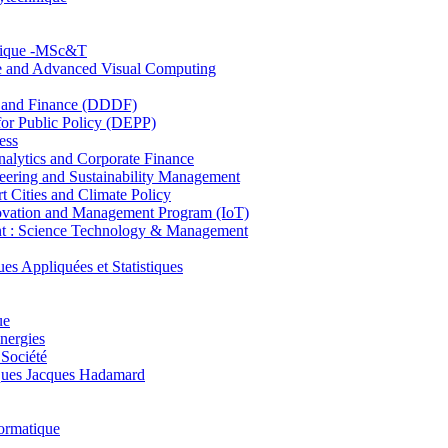
hnique -MSc&T
ce and Advanced Visual Computing
and Finance (DDDF)
r Public Policy (DEPP)
ess
ytics and Corporate Finance
ring and Sustainability Management
Cities and Climate Policy
ovation and Management Program (IoT)
: Science Technology & Management
ppliquées et Statistiques
ue
nergies
 Société
es Jacques Hadamard
ormatique