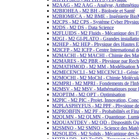
M2AAG - M2 AAG - Analyse, Arithmétique
M2BIOHEA - M2 BH - Biologie et Santé
M2BIOMECA - M2 BME - Ingénierie BioM
M2CPS - M2 CPS - Système Cyber Physiq
M2DS - M2 DS - Data Science
M2FLUIDS - M2 Fluids - Mécanique des Fl
M2GI - M2 GI-PLATO - Grandes installation
M2HEP - M2 HEP - Physique des Hautes E
M2ICFP - M2 ICFP - Centre International 
M2MACHI - M2 MACHI - Chimie des Matéri
M2MARES - M2 PBR - Physique par Rech
M2MATHMOD - M2 MM - Modélisation M
M2MECENCLI - M2 MECENCLI - Génie Méc
M2MOCHI - M2 MoChI - Chimie Moléculaire
M2MPRI - M2 MPRI - Fondements de l'Inf
M2MSV - M2 MSV - Mathématiques pour le
M2OPTIM - M2 OPT - Optimisation
M2PIC - M2 PIC - Projet, Innovation, Conc
M2PLASPHYFUS - M2 PPF - Physique des P
M2PROBFIN - M2 PF - Probabilités et Fin
M2QLMN - M2 QLMN - Quantique, Lumière
M2QUANTDEV - M2 QD - Dispositifs Qua
M2SMNO - M2 SMNO - Science des Matéri
M2SOLIDS - M2 Solids - Mécanique des So