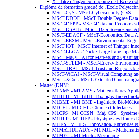
X - Titre d’Ingénieur diplômé de l’École po
Diplôme de formation gradué de l'Ecole Polytec
MScT-CyS - MScT-Cybersecurity (CyS)
MScT-DDDF - MScT-Double Degree Data 
MScT-DEPP - MScT-Data and Economics fo
MScT-DSAIB - MScT-Data Science and AI 
MScT-EDACF - MScT-Economics, Data Anal
MScT-EESM - MScT-Environmental Enginee
MScT-IOT - MScT-Internet of Things : Inn
MScT-LLGA - Track : Large Language Mode
MScT-MaQI - AI for Markets and Quantitat
MScT-STEEM - MScT-Energy Environment 
MScT-TRAI - MScT-Trust and Responsible
MScT-ViCAI - MScT-Visual Computing and
MScT-XCin - MScT-Extended Cinematogr
Master (DNM)
M1AMS - M1 AMS - Mathématiques Appliqué
M1BBH - M1 BBH - Biologie, Biotechnolog
M1BME - M1 BME - Ingénierie BioMédica
M1CHI - M1 CHI - Chimie et Interfaces
M1CPS - M1 CCSN - Maj. CPS - Système 
M1HEP - M1 HEP - Physique des Hautes E
M1IES - M1 IES - Innovation, Entreprise et
M1MATHJHADA - M1 MJH - Mathematiqu
M1MEC - M1 Mech - Mecanique