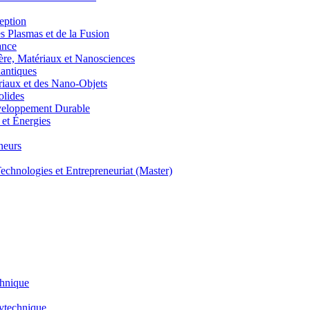
eption
lasmas et de la Fusion
ance
, Matériaux et Nanosciences
ntiques
aux et des Nano-Objets
lides
eloppement Durable
et Énergies
neurs
hnologies et Entrepreneuriat (Master)
chnique
lytechnique