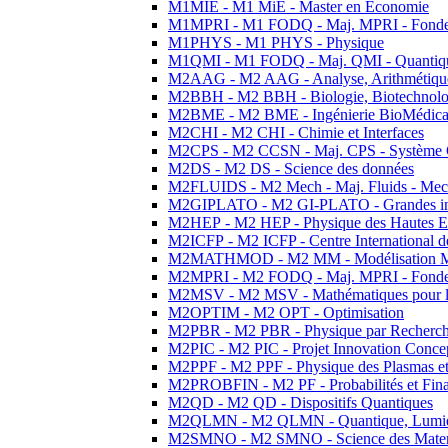
M1MIE - M1 MiE - Master en Economie
M1MPRI - M1 FODQ - Maj. MPRI - Fondeme
M1PHYS - M1 PHYS - Physique
M1QMI - M1 FODQ - Maj. QMI - Quantique
M2AAG - M2 AAG - Analyse, Arithmétique
M2BBH - M2 BBH - Biologie, Biotechnolog
M2BME - M2 BME - Ingénierie BioMédica
M2CHI - M2 CHI - Chimie et Interfaces
M2CPS - M2 CCSN - Maj. CPS - Système 
M2DS - M2 DS - Science des données
M2FLUIDS - M2 Mech - Maj. Fluids - Meca
M2GIPLATO - M2 GI-PLATO - Grandes instal
M2HEP - M2 HEP - Physique des Hautes E
M2ICFP - M2 ICFP - Centre International 
M2MATHMOD - M2 MM - Modélisation M
M2MPRI - M2 FODQ - Maj. MPRI - Fondeme
M2MSV - M2 MSV - Mathématiques pour le
M2OPTIM - M2 OPT - Optimisation
M2PBR - M2 PBR - Physique par Recherc
M2PIC - M2 PIC - Projet Innovation Conce
M2PPF - M2 PPF - Physique des Plasmas et
M2PROBFIN - M2 PF - Probabilités et Fin
M2QD - M2 QD - Dispositifs Quantiques
M2QLMN - M2 QLMN - Quantique, Lumiere
M2SMNO - M2 SMNO - Science des Materi