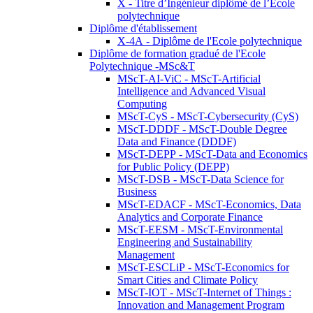
X - Titre d’Ingénieur diplômé de l’École
polytechnique
Diplôme d'établissement
X-4A - Diplôme de l'Ecole polytechnique
Diplôme de formation gradué de l'Ecole
Polytechnique -MSc&T
MScT-AI-ViC - MScT-Artificial
Intelligence and Advanced Visual
Computing
MScT-CyS - MScT-Cybersecurity (CyS)
MScT-DDDF - MScT-Double Degree
Data and Finance (DDDF)
MScT-DEPP - MScT-Data and Economics
for Public Policy (DEPP)
MScT-DSB - MScT-Data Science for
Business
MScT-EDACF - MScT-Economics, Data
Analytics and Corporate Finance
MScT-EESM - MScT-Environmental
Engineering and Sustainability
Management
MScT-ESCLiP - MScT-Economics for
Smart Cities and Climate Policy
MScT-IOT - MScT-Internet of Things :
Innovation and Management Program