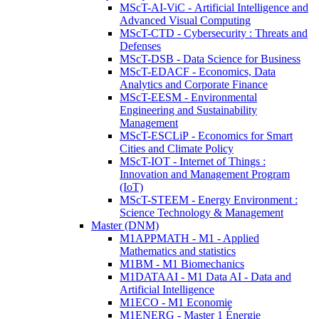
MScT-AI-ViC - Artificial Intelligence and
Advanced Visual Computing
MScT-CTD - Cybersecurity : Threats and
Defenses
MScT-DSB - Data Science for Business
MScT-EDACF - Economics, Data
Analytics and Corporate Finance
MScT-EESM - Environmental
Engineering and Sustainability
Management
MScT-ESCLiP - Economics for Smart
Cities and Climate Policy
MScT-IOT - Internet of Things :
Innovation and Management Program
(IoT)
MScT-STEEM - Energy Environment :
Science Technology & Management
Master (DNM)
M1APPMATH - M1 - Applied
Mathematics and statistics
M1BM - M1 Biomechanics
M1DATAAI - M1 Data AI - Data and
Artificial Intelligence
M1ECO - M1 Economie
M1ENERG - Master 1 Énergie