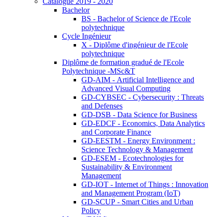
Catalogue 2019 - 2020
Bachelor
BS - Bachelor of Science de l'Ecole
polytechnique
Cycle Ingénieur
X - Diplôme d'ingénieur de l'Ecole
polytechnique
Diplôme de formation gradué de l'Ecole
Polytechnique -MSc&T
GD-AIM - Artificial Intelligence and
Advanced Visual Computing
GD-CYBSEC - Cybersecurity : Threats
and Defenses
GD-DSB - Data Science for Business
GD-EDCF - Economics, Data Analytics
and Corporate Finance
GD-EESTM - Energy Environment :
Science Technology & Management
GD-ESEM - Ecotechnologies for
Sustainability & Environment
Management
GD-IOT - Internet of Things : Innovation
and Management Program (IoT)
GD-SCUP - Smart Cities and Urban
Policy