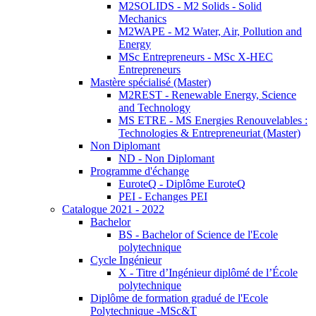
M2SOLIDS - M2 Solids - Solid
Mechanics
M2WAPE - M2 Water, Air, Pollution and
Energy
MSc Entrepreneurs - MSc X-HEC
Entrepreneurs
Mastère spécialisé (Master)
M2REST - Renewable Energy, Science
and Technology
MS ETRE - MS Energies Renouvelables :
Technologies & Entrepreneuriat (Master)
Non Diplomant
ND - Non Diplomant
Programme d'échange
EuroteQ - Diplôme EuroteQ
PEI - Echanges PEI
Catalogue 2021 - 2022
Bachelor
BS - Bachelor of Science de l'Ecole
polytechnique
Cycle Ingénieur
X - Titre d’Ingénieur diplômé de l’École
polytechnique
Diplôme de formation gradué de l'Ecole
Polytechnique -MSc&T