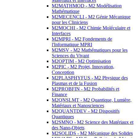
Matériaux et Interfaces
M2MATHMOD - M2 Modélisation
Mathématique
M2MECENCLI - M2 Génie Mécanique
pour les Cliniciens
M2MOCHI - M2 Chimie Moléculaire et
Interfaces
M2MPRI - M2 Fondements de
l'Informatique MPRI
M2MSV - M2 Mathématiques pour les
Sciences du Vivant
M2OPTIM - M2 Optimisation
M2PIC - M2 Projet, Innovation,
Conception
M2PLASPHYFUS - M2 Physique des
Plasmas et de la Fusion
M2PROBFIN - M2 Probabilités et
Finance
M2QNSLMT - M2 Quantique, Lumière,
Matériaux et Nanosciences
M2QUANTDEV - M2 Dispositifs
Quantiques
M2SMNO - M2 Science des Matériaux et
des Nano-Objets
M2SOLIDS - M2 Mécanique des Solides