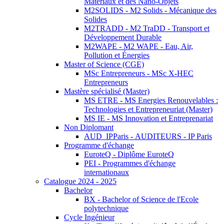
Matériaux et des Nano-Objets
M2SOLIDS - M2 Solids - Mécanique des
Solides
M2TRADD - M2 TraDD - Transport et
Développement Durable
M2WAPE - M2 WAPE - Eau, Air,
Pollution et Énergies
Master of Science (CGE)
MSc Entrepreneurs - MSc X-HEC
Entrepreneurs
Mastère spécialisé (Master)
MS ETRE - MS Energies Renouvelables :
Technologies et Entrepreneuriat (Master)
MS IE - MS Innovation et Entreprenariat
Non Diplomant
AUD_IPParis - AUDITEURS - IP Paris
Programme d'échange
EuroteQ - Diplôme EuroteQ
PEI - Programmes d'échange
internationaux
Catalogue 2024 - 2025
Bachelor
BX - Bachelor of Science de l'Ecole
polytechnique
Cycle Ingénieur