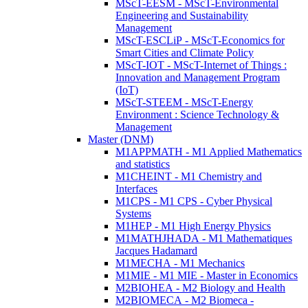
MScT-EESM - MScT-Environmental
Engineering and Sustainability
Management
MScT-ESCLiP - MScT-Economics for
Smart Cities and Climate Policy
MScT-IOT - MScT-Internet of Things :
Innovation and Management Program
(IoT)
MScT-STEEM - MScT-Energy
Environment : Science Technology &
Management
Master (DNM)
M1APPMATH - M1 Applied Mathematics
and statistics
M1CHEINT - M1 Chemistry and
Interfaces
M1CPS - M1 CPS - Cyber Physical
Systems
M1HEP - M1 High Energy Physics
M1MATHJHADA - M1 Mathematiques
Jacques Hadamard
M1MECHA - M1 Mechanics
M1MIE - M1 MIE - Master in Economics
M2BIOHEA - M2 Biology and Health
M2BIOMECA - M2 Biomeca -