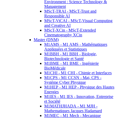
Environment : Science Technology &
Management
MScT-TRAI - MScT-Trust and
Responsible AI
MScT-ViCAI - MScT-Visual Computing
and Creative AI
MScT-XCin - MScT-Extended
Cinematography XCin
Master (DNM)
M1AMS - M1 AMS - Mathématiques
Appliquées et Statistiques
M1BBH - M1 BBH - Biologie,
Biotechnologie et Santé
M1BME - M1 BME - Ingénierie
BioMédicale
M1CHI - M1 CHI - Chimie et Interfaces
M1CPS - M1 CCSN - Maj. CPS -
Système Cyber Physique
M1HEP - M1 HEP - Physique des Hautes
Energies
M1IES - M1 IES - Innovation, Entreprise
et Société
M1MATHJHADA - M1 MJH -
Mathematiques Jacques Hadamard
M1MEC - M1 Mech - Mecanique