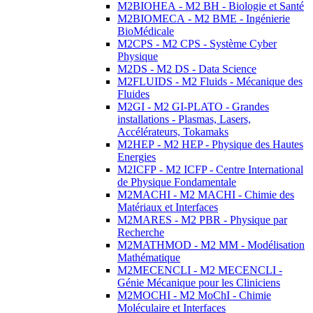
M2BIOHEA - M2 BH - Biologie et Santé
M2BIOMECA - M2 BME - Ingénierie
BioMédicale
M2CPS - M2 CPS - Système Cyber
Physique
M2DS - M2 DS - Data Science
M2FLUIDS - M2 Fluids - Mécanique des
Fluides
M2GI - M2 GI-PLATO - Grandes
installations - Plasmas, Lasers,
Accélérateurs, Tokamaks
M2HEP - M2 HEP - Physique des Hautes
Energies
M2ICFP - M2 ICFP - Centre International
de Physique Fondamentale
M2MACHI - M2 MACHI - Chimie des
Matériaux et Interfaces
M2MARES - M2 PBR - Physique par
Recherche
M2MATHMOD - M2 MM - Modélisation
Mathématique
M2MECENCLI - M2 MECENCLI -
Génie Mécanique pour les Cliniciens
M2MOCHI - M2 MoChI - Chimie
Moléculaire et Interfaces