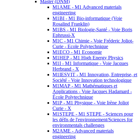
Master (DNM)
M1AME - M1 Advanced materials
engineering
M1BI - M1 Bio-informatique (Voie
Rosalind Franklin)
M1BS - M1 Biologie-Santé - Voie Boris
Ephrussi-X
M1C - M1 Chimie - Voie Fréderic Joliot-
Curie - Ecole Polytechnique
M1ECO - M1 Economie
M1HEP - M1 High Energy Physics
M1I - M1 Informatique - Voie Jacques
Herbrand - X
M1IESVIT - M1 Innovation, Entreprise, et
Société - Voie Innovation technologique
M1MAP - M1 Mathématiques et
Applications - Voie Jacques Hadamard -
École Polytechnique
M1P - M1 Physique - Voie Irène Joliot
Curie - X
M1STEPE - M1 STEPE - Sciences pour
les défis de l'environnement/Sciences for
environmentals challenges
M2AME - Advanced materials
engineering