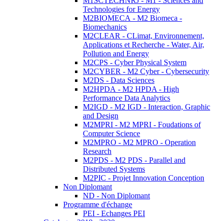
M1SCTECHNRJ - M1 - Sciences and
Technologies for Energy
M2BIOMECA - M2 Biomeca -
Biomechanics
M2CLEAR - CLimat, Environnement,
Applications et Recherche - Water, Air,
Pollution and Energy
M2CPS - Cyber Physical System
M2CYBER - M2 Cyber - Cybersecurity
M2DS - Data Sciences
M2HPDA - M2 HPDA - High
Performance Data Analytics
M2IGD - M2 IGD - Interaction, Graphic
and Design
M2MPRI - M2 MPRI - Foudations of
Computer Science
M2MPRO - M2 MPRO - Operation
Research
M2PDS - M2 PDS - Parallel and
Distributed Systems
M2PIC - Projet Innovation Conception
Non Diplomant
ND - Non Diplomant
Programme d'échange
PEI - Echanges PEI