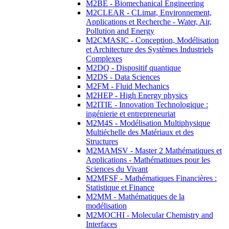
M2BE - Biomechanical Engineering
M2CLEAR - CLimat, Environnement,
Applications et Recherche - Water, Air,
Pollution and Energy
M2CMASIC - Conception, Modélisation
et Architecture des Systèmes Industriels
Complexes
M2DQ - Dispositif quantique
M2DS - Data Sciences
M2FM - Fluid Mechanics
M2HEP - High Energy physics
M2ITIE - Innovation Technologique :
ingénierie et entrepreneuriat
M2M4S - Modélisation Multiphysique
Multiéchelle des Matériaux et des
Structures
M2MAMSV - Master 2 Mathématiques et
Applications - Mathématiques pour les
Sciences du Vivant
M2MFSF - Mathématiques Financières :
Statistique et Finance
M2MM - Mathématiques de la
modélisation
M2MOCHI - Molecular Chemistry and
Interfaces