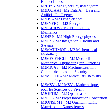
Biomechanics
M2CPS - M2 Cyber Physical System
M2DATAAI - M2 Data AI - Data and
Artificial Intelligence
M2DS - M2 Data Sciences
M2ENERG - M2 Énergie
M2FLUIDS - M2 Fluids - Fluid
Mechanics
M2HEP - M2 High Energy physics
M2ICS - M2 Integration, Circuits and
Systems
M2MATHMOD - M2 Mathematical
Modelling
M2MECENCLI - M2 Mecencli -
Mechanical Engineering for Clinicians
M2MICAS - M2 Machine Learning,
Communications and Security
M2MOCHI - M2 Molecular Chemistry
and Interfaces
M2MSV - M2 MSV - Mathématiques
pour les Sciences du Vivant
M2OPTIM - M2 Optimisation
M2PIC - M2 Projet Innovation Conception
M2QNSLMT - M2 Quantum, Light,
Materials and Nanosciences