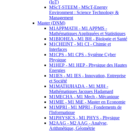
(IoT)
MScT-STEEM - MScT-Energy
Environment : Science Technology &
Management
Master (DNM)
M1APPMATH - M1 APPMS -
Mathématiques Appliquées et Statistiques
M1BIOHEA - M1 BH - Biologie et Santé
M1CHEINT - M1 CI - Chimie et
Interfaces
M1CPS - M1 CPS - Système Cyber
Physique
M1HEP - M1 HEP - Physique des Hautes
Energies
M1IES - M1 IES - Innovation, Entreprise
et Société
M1MATHJHADA - M1 MJH -
Mathématiques Jacques Hadamard
M1MECHA - M1 Mech - Mécanique
M1MIE - M1 MiE - Master en Economie
M1MPRI - M1 MPRI - Fondements de
l'Informatique
M1PHYSICS - M1 PHYS - Physique
M2AAG - M2 AAG - Analyse,
Arithmétique, Géométrie