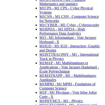
Mathematics and statistics
M1CPS - M1 CPS - Cyber Physical
Systems
M1CSN - M1 CSN - Computer Science
for Networks
M1CYBER - M1 Cyber - Cybersecurity
M1HPDA - M1 HPDA - High
Performance Data Analytics
M1I - M1 Informatique - Voie Jacques
Herbrand - X
M1IGD - M1 IGD - Interaction, Graphic
and Design
M1INTTRACPHY - M1 - International
Track in Physics
M1MAP - M1 Mathématiques et
Applications - Voie Jacques Hadamard -
École Polytechnique
M1MATHAPP - M1 - Mathématiques
Appliquées
M1MPRI - M1 MPRI - Foudations of
Computer Science
M1P - M1 Physique - Voie Irène Joliot
Curie - X
M1PHYSICS - M1 - Physics