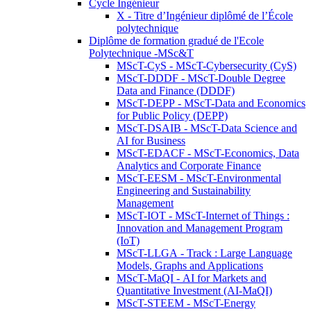
Cycle Ingénieur
X - Titre d’Ingénieur diplômé de l’École
polytechnique
Diplôme de formation gradué de l'Ecole
Polytechnique -MSc&T
MScT-CyS - MScT-Cybersecurity (CyS)
MScT-DDDF - MScT-Double Degree
Data and Finance (DDDF)
MScT-DEPP - MScT-Data and Economics
for Public Policy (DEPP)
MScT-DSAIB - MScT-Data Science and
AI for Business
MScT-EDACF - MScT-Economics, Data
Analytics and Corporate Finance
MScT-EESM - MScT-Environmental
Engineering and Sustainability
Management
MScT-IOT - MScT-Internet of Things :
Innovation and Management Program
(IoT)
MScT-LLGA - Track : Large Language
Models, Graphs and Applications
MScT-MaQI - AI for Markets and
Quantitative Investment (AI-MaQI)
MScT-STEEM - MScT-Energy