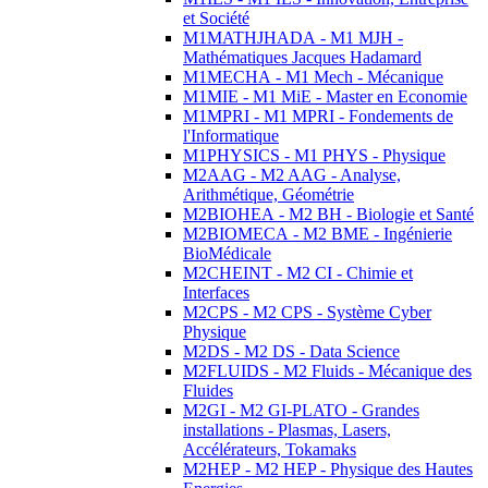
et Société
M1MATHJHADA - M1 MJH -
Mathématiques Jacques Hadamard
M1MECHA - M1 Mech - Mécanique
M1MIE - M1 MiE - Master en Economie
M1MPRI - M1 MPRI - Fondements de
l'Informatique
M1PHYSICS - M1 PHYS - Physique
M2AAG - M2 AAG - Analyse,
Arithmétique, Géométrie
M2BIOHEA - M2 BH - Biologie et Santé
M2BIOMECA - M2 BME - Ingénierie
BioMédicale
M2CHEINT - M2 CI - Chimie et
Interfaces
M2CPS - M2 CPS - Système Cyber
Physique
M2DS - M2 DS - Data Science
M2FLUIDS - M2 Fluids - Mécanique des
Fluides
M2GI - M2 GI-PLATO - Grandes
installations - Plasmas, Lasers,
Accélérateurs, Tokamaks
M2HEP - M2 HEP - Physique des Hautes