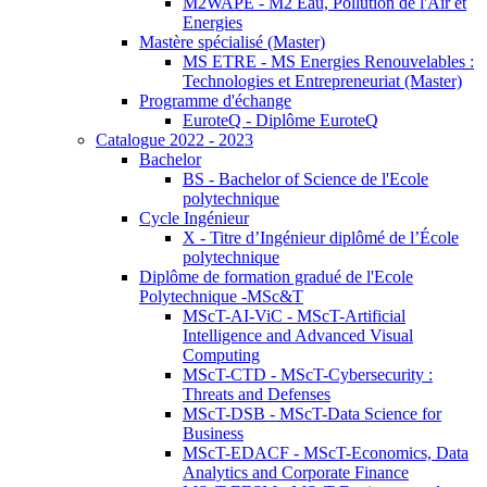
M2WAPE - M2 Eau, Pollution de l'Air et
Energies
Mastère spécialisé (Master)
MS ETRE - MS Energies Renouvelables :
Technologies et Entrepreneuriat (Master)
Programme d'échange
EuroteQ - Diplôme EuroteQ
Catalogue 2022 - 2023
Bachelor
BS - Bachelor of Science de l'Ecole
polytechnique
Cycle Ingénieur
X - Titre d’Ingénieur diplômé de l’École
polytechnique
Diplôme de formation gradué de l'Ecole
Polytechnique -MSc&T
MScT-AI-ViC - MScT-Artificial
Intelligence and Advanced Visual
Computing
MScT-CTD - MScT-Cybersecurity :
Threats and Defenses
MScT-DSB - MScT-Data Science for
Business
MScT-EDACF - MScT-Economics, Data
Analytics and Corporate Finance