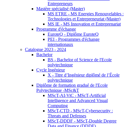
Entrepreneurs
Mastère spécialisé (Master)
MS ETRE - MS Energies Renouvelables :
Technologies et Entrepreneuriat (Master)
MS IE - MS Innovation et Entreprenariat
Programme d'échange
EuroteQ - Diplôme EuroteQ
PEI - Programmes d'échange
internationaux
Catalogue 2023 - 2024
Bachelor
BS - Bachelor of Science de l'Ecole
polytechnique
Cycle Ingénieur
X - Titre d’Ingénieur diplômé de l’École
polytechnique
Diplôme de formation gradué de l'Ecole
Polytechnique -MSc&T
MScT-AI-ViC - MScT-Artificial
Intelligence and Advanced Visual
Computing
MScT-CTD - MScT-Cybersecurity :
Threats and Defenses
MScT-DDDF - MScT-Double Degree
Data and Finance (DDDF)