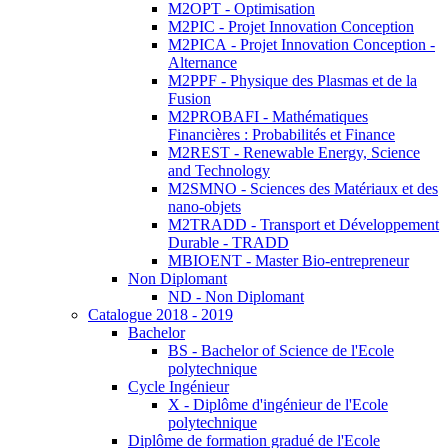
M2OPT - Optimisation
M2PIC - Projet Innovation Conception
M2PICA - Projet Innovation Conception -
Alternance
M2PPF - Physique des Plasmas et de la
Fusion
M2PROBAFI - Mathématiques
Financières : Probabilités et Finance
M2REST - Renewable Energy, Science
and Technology
M2SMNO - Sciences des Matériaux et des
nano-objets
M2TRADD - Transport et Développement
Durable - TRADD
MBIOENT - Master Bio-entrepreneur
Non Diplomant
ND - Non Diplomant
Catalogue 2018 - 2019
Bachelor
BS - Bachelor of Science de l'Ecole
polytechnique
Cycle Ingénieur
X - Diplôme d'ingénieur de l'Ecole
polytechnique
Diplôme de formation gradué de l'Ecole