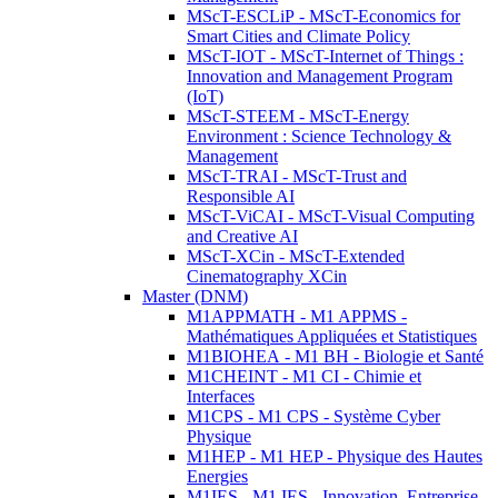
MScT-ESCLiP - MScT-Economics for
Smart Cities and Climate Policy
MScT-IOT - MScT-Internet of Things :
Innovation and Management Program
(IoT)
MScT-STEEM - MScT-Energy
Environment : Science Technology &
Management
MScT-TRAI - MScT-Trust and
Responsible AI
MScT-ViCAI - MScT-Visual Computing
and Creative AI
MScT-XCin - MScT-Extended
Cinematography XCin
Master (DNM)
M1APPMATH - M1 APPMS -
Mathématiques Appliquées et Statistiques
M1BIOHEA - M1 BH - Biologie et Santé
M1CHEINT - M1 CI - Chimie et
Interfaces
M1CPS - M1 CPS - Système Cyber
Physique
M1HEP - M1 HEP - Physique des Hautes
Energies
M1IES - M1 IES - Innovation, Entreprise