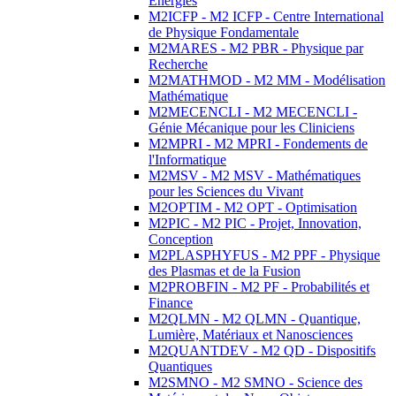
Energies
M2ICFP - M2 ICFP - Centre International
de Physique Fondamentale
M2MARES - M2 PBR - Physique par
Recherche
M2MATHMOD - M2 MM - Modélisation
Mathématique
M2MECENCLI - M2 MECENCLI -
Génie Mécanique pour les Cliniciens
M2MPRI - M2 MPRI - Fondements de
l'Informatique
M2MSV - M2 MSV - Mathématiques
pour les Sciences du Vivant
M2OPTIM - M2 OPT - Optimisation
M2PIC - M2 PIC - Projet, Innovation,
Conception
M2PLASPHYFUS - M2 PPF - Physique
des Plasmas et de la Fusion
M2PROBFIN - M2 PF - Probabilités et
Finance
M2QLMN - M2 QLMN - Quantique,
Lumière, Matériaux et Nanosciences
M2QUANTDEV - M2 QD - Dispositifs
Quantiques
M2SMNO - M2 SMNO - Science des