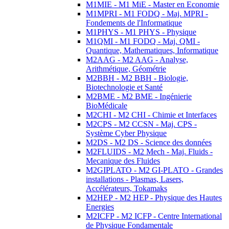
M1MIE - M1 MiE - Master en Economie
M1MPRI - M1 FODQ - Maj. MPRI -
Fondements de l'Informatique
M1PHYS - M1 PHYS - Physique
M1QMI - M1 FODQ - Maj. QMI -
Quantique, Mathematiques, Informatique
M2AAG - M2 AAG - Analyse,
Arithmétique, Géométrie
M2BBH - M2 BBH - Biologie,
Biotechnologie et Santé
M2BME - M2 BME - Ingénierie
BioMédicale
M2CHI - M2 CHI - Chimie et Interfaces
M2CPS - M2 CCSN - Maj. CPS -
Système Cyber Physique
M2DS - M2 DS - Science des données
M2FLUIDS - M2 Mech - Maj. Fluids -
Mecanique des Fluides
M2GIPLATO - M2 GI-PLATO - Grandes
installations - Plasmas, Lasers,
Accélérateurs, Tokamaks
M2HEP - M2 HEP - Physique des Hautes
Energies
M2ICFP - M2 ICFP - Centre International
de Physique Fondamentale