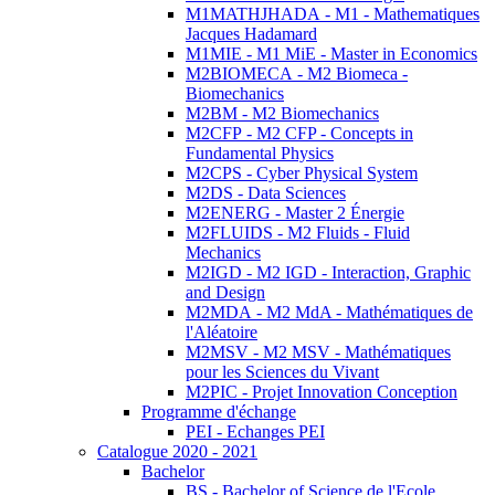
M1MATHJHADA - M1 - Mathematiques
Jacques Hadamard
M1MIE - M1 MiE - Master in Economics
M2BIOMECA - M2 Biomeca -
Biomechanics
M2BM - M2 Biomechanics
M2CFP - M2 CFP - Concepts in
Fundamental Physics
M2CPS - Cyber Physical System
M2DS - Data Sciences
M2ENERG - Master 2 Énergie
M2FLUIDS - M2 Fluids - Fluid
Mechanics
M2IGD - M2 IGD - Interaction, Graphic
and Design
M2MDA - M2 MdA - Mathématiques de
l'Aléatoire
M2MSV - M2 MSV - Mathématiques
pour les Sciences du Vivant
M2PIC - Projet Innovation Conception
Programme d'échange
PEI - Echanges PEI
Catalogue 2020 - 2021
Bachelor
BS - Bachelor of Science de l'Ecole