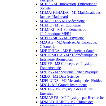
M1IES - M1 Innovation, Entreprise et
Société
M1MATHJHADA - M1 Mathématiques
Jacques Hadamard
M1MECHA - M1 Mécanique
M1MIE - M1 en Economie
M1MPRI - M1 Fondements de
l'Informatique MPRI
M1PHYSICS - M1 Physique
M2AAG - M2 Analyse, Arithmétique,
Géométrie
M2BIOHEA - M2 Biologie et Santé
M2BIOMECA - M2 Biomécanique et
Ingéniérie Biomédical
M2CFP - M2 Concepts en Physique
Fondamentale
M2CPS - M2 Système Cyber Physique
M2DS - M2 Data Science
M2FLUIDS - M2 Mécanique des Fluides
M2GI - M2 Grands Instruments
M2HEP - M2 Physique des Hautes
Energies
M2MARES - M2 Physique par Recherche
M2MATCHEINT - M2 Chimie des