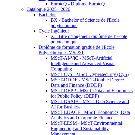
EuroteQ - Diplôme EuroteQ
Catalogue 2025 - 2026
Bachelor
BX - Bachelor of Science de l'Ecole
polytechnique
Cycle Ingénieur
X - Titre d’Ingénieur diplômé de l’École
polytechnique
Diplôme de formation gradué de l'Ecole
Polytechnique -MSc&T
MScT-AI-ViC - MScT-Artificial
Intelligence and Advanced Visual
Computing
MScT-CyS - MScT-Cybersecurity (CyS)
MScT-DDDF - MScT-Double Degree
Data and Finance (DDDF)
MScT-DEPP - MScT-Data and Economics
for Public Policy (DEPP)
MScT-DSAIB - MScT-Data Science and
AI for Business
MScT-EDACF - MScT-Economics, Data
Analytics and Corporate Finance
MScT-EESM - MScT-Environmental
Engineering and Sustainability
Management