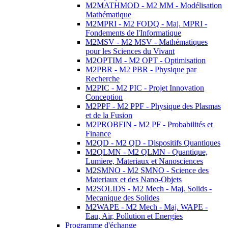
M2MATHMOD - M2 MM - Modélisation
Mathématique
M2MPRI - M2 FODQ - Maj. MPRI -
Fondements de l'Informatique
M2MSV - M2 MSV - Mathématiques
pour les Sciences du Vivant
M2OPTIM - M2 OPT - Optimisation
M2PBR - M2 PBR - Physique par
Recherche
M2PIC - M2 PIC - Projet Innovation
Conception
M2PPF - M2 PPF - Physique des Plasmas
et de la Fusion
M2PROBFIN - M2 PF - Probabilités et
Finance
M2QD - M2 QD - Dispositifs Quantiques
M2QLMN - M2 QLMN - Quantique,
Lumiere, Materiaux et Nanosciences
M2SMNO - M2 SMNO - Science des
Materiaux et des Nano-Objets
M2SOLIDS - M2 Mech - Maj. Solids -
Mecanique des Solides
M2WAPE - M2 Mech - Maj. WAPE -
Eau, Air, Pollution et Energies
Programme d'échange