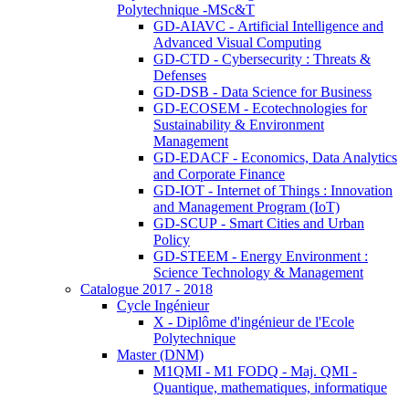
Polytechnique -MSc&T
GD-AIAVC - Artificial Intelligence and
Advanced Visual Computing
GD-CTD - Cybersecurity : Threats &
Defenses
GD-DSB - Data Science for Business
GD-ECOSEM - Ecotechnologies for
Sustainability & Environment
Management
GD-EDACF - Economics, Data Analytics
and Corporate Finance
GD-IOT - Internet of Things : Innovation
and Management Program (IoT)
GD-SCUP - Smart Cities and Urban
Policy
GD-STEEM - Energy Environment :
Science Technology & Management
Catalogue 2017 - 2018
Cycle Ingénieur
X - Diplôme d'ingénieur de l'Ecole
Polytechnique
Master (DNM)
M1QMI - M1 FODQ - Maj. QMI -
Quantique, mathematiques, informatique