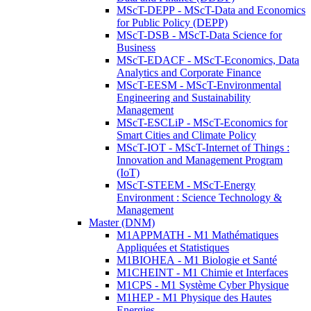
MScT-DEPP - MScT-Data and Economics
for Public Policy (DEPP)
MScT-DSB - MScT-Data Science for
Business
MScT-EDACF - MScT-Economics, Data
Analytics and Corporate Finance
MScT-EESM - MScT-Environmental
Engineering and Sustainability
Management
MScT-ESCLiP - MScT-Economics for
Smart Cities and Climate Policy
MScT-IOT - MScT-Internet of Things :
Innovation and Management Program
(IoT)
MScT-STEEM - MScT-Energy
Environment : Science Technology &
Management
Master (DNM)
M1APPMATH - M1 Mathématiques
Appliquées et Statistiques
M1BIOHEA - M1 Biologie et Santé
M1CHEINT - M1 Chimie et Interfaces
M1CPS - M1 Système Cyber Physique
M1HEP - M1 Physique des Hautes
Energies