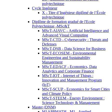
polytechnique
Cycle Ingénieur
X - Titre d’Ingénieur diplômé de l’École
polytechnique
Diplôme de formation gradué de l'Ecole
Polytechnique -MSc&T
MScT-AIAVC - Artificial Intelligence and
Advanced Visual Computing
MScT-CTD - Cybersecurity : Threats and
Defenses
MScT-DSB - Data Science for Business
MScT-ECOSEM - Environmental
Engineering and Sustainability
Management
MScT-EDACF - Economics, Data
Analytics and Corporate Finance
MScT-IOT - Internet of Things :
Innovation and Management Program
(IoT)
MScT-SCUP - Economics for Smart Cities
and Climate Policy
MScT-STEEM - Energy Environment :
Science Technology & Management
Master (DNM)
M1APPMATH - M1 - Applied