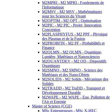
M2MPRI - M2 MPRI - Fondements de
l'Informatique
M2MSV - M2 MSV - Mathématiques
pour les Sciences du Vivant
M2OPTIM - M2 OPT - Optimisation
M2PIC - M2 PIC - Projet, Innovation,
Conception
M2PLASPHYFUS - M2 PPF - Physique
des Plasmas et de la Fusion
M2PROBFIN - M2 PF - Probabilités et
Finance
M2QLMN - M2 QLMN - Quantique,
Lumière, Matériaux et Nanosciences
M2QUANTDEV - M2 QD - Dispositifs
Quantiques
M2SMNO - M2 SMNO - Science des
Matériaux et des Nano-Objets
M2SOLIDS - M2 Solids - Mécanique des
Solides
M2TRADD - M2 TraDD - Transport et
Développement Durable
M2WAPE - M2 WAPE - Eau, Pollution de
l'Air et Energie
Master of Science (CGE)
MSc Entrepreneurs - MSc X-HEC