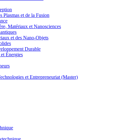
eption
lasmas et de la Fusion
ance
, Matériaux et Nanosciences
ntiques
aux et des Nano-Objets
lides
eloppement Durable
et Énergies
neurs
hnologies et Entrepreneuriat (Master)
chnique
lytechnique