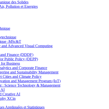
nique des Solides
, Pollution et Energies
chnique
lytechnique
hnique -MSc&T
ce and Advanced Visual Computing
and Finance (DDDF)
r Public Policy (DEPP)
for Business
ytics and Corporate Finance
ring and Sustainability Management
Cities and Climate Policy
ovation and Management Program (IoT)
: Science Technology & Management
 AI
 Creative AI
aphy XCin
ppliquées et Statistiques