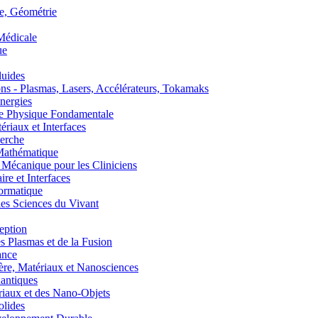
, Géométrie
édicale
ue
uides
s - Plasmas, Lasers, Accélérateurs, Tokamaks
nergies
de Physique Fondamentale
aux et Interfaces
erche
athématique
anique pour les Cliniciens
 et Interfaces
ormatique
s Sciences du Vivant
eption
lasmas et de la Fusion
ance
, Matériaux et Nanosciences
ntiques
aux et des Nano-Objets
lides