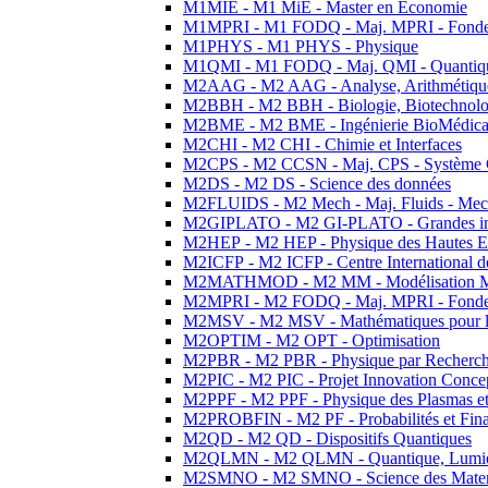
M1MIE - M1 MiE - Master en Economie
M1MPRI - M1 FODQ - Maj. MPRI - Fondeme
M1PHYS - M1 PHYS - Physique
M1QMI - M1 FODQ - Maj. QMI - Quantique
M2AAG - M2 AAG - Analyse, Arithmétique
M2BBH - M2 BBH - Biologie, Biotechnolog
M2BME - M2 BME - Ingénierie BioMédica
M2CHI - M2 CHI - Chimie et Interfaces
M2CPS - M2 CCSN - Maj. CPS - Système 
M2DS - M2 DS - Science des données
M2FLUIDS - M2 Mech - Maj. Fluids - Meca
M2GIPLATO - M2 GI-PLATO - Grandes instal
M2HEP - M2 HEP - Physique des Hautes E
M2ICFP - M2 ICFP - Centre International 
M2MATHMOD - M2 MM - Modélisation M
M2MPRI - M2 FODQ - Maj. MPRI - Fondeme
M2MSV - M2 MSV - Mathématiques pour le
M2OPTIM - M2 OPT - Optimisation
M2PBR - M2 PBR - Physique par Recherc
M2PIC - M2 PIC - Projet Innovation Conce
M2PPF - M2 PPF - Physique des Plasmas et
M2PROBFIN - M2 PF - Probabilités et Fin
M2QD - M2 QD - Dispositifs Quantiques
M2QLMN - M2 QLMN - Quantique, Lumiere
M2SMNO - M2 SMNO - Science des Materi