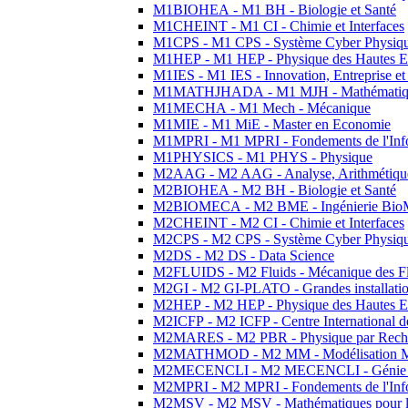
M1BIOHEA - M1 BH - Biologie et Santé
M1CHEINT - M1 CI - Chimie et Interfaces
M1CPS - M1 CPS - Système Cyber Physiq
M1HEP - M1 HEP - Physique des Hautes E
M1IES - M1 IES - Innovation, Entreprise et
M1MATHJHADA - M1 MJH - Mathématiqu
M1MECHA - M1 Mech - Mécanique
M1MIE - M1 MiE - Master en Economie
M1MPRI - M1 MPRI - Fondements de l'Inf
M1PHYSICS - M1 PHYS - Physique
M2AAG - M2 AAG - Analyse, Arithmétique
M2BIOHEA - M2 BH - Biologie et Santé
M2BIOMECA - M2 BME - Ingénierie BioM
M2CHEINT - M2 CI - Chimie et Interfaces
M2CPS - M2 CPS - Système Cyber Physiq
M2DS - M2 DS - Data Science
M2FLUIDS - M2 Fluids - Mécanique des Fl
M2GI - M2 GI-PLATO - Grandes installation
M2HEP - M2 HEP - Physique des Hautes E
M2ICFP - M2 ICFP - Centre International 
M2MARES - M2 PBR - Physique par Rech
M2MATHMOD - M2 MM - Modélisation M
M2MECENCLI - M2 MECENCLI - Génie Méc
M2MPRI - M2 MPRI - Fondements de l'Inf
M2MSV - M2 MSV - Mathématiques pour le