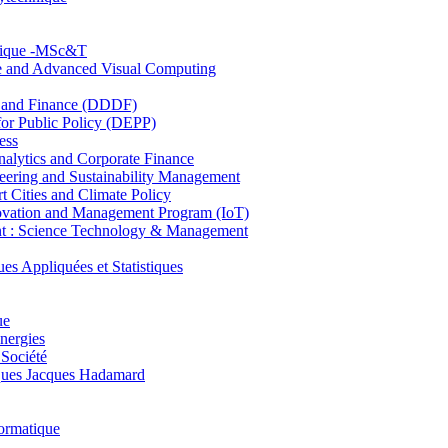
hnique -MSc&T
ce and Advanced Visual Computing
and Finance (DDDF)
r Public Policy (DEPP)
ess
ytics and Corporate Finance
ring and Sustainability Management
Cities and Climate Policy
ovation and Management Program (IoT)
: Science Technology & Management
ppliquées et Statistiques
ue
nergies
 Société
es Jacques Hadamard
ormatique