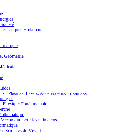
ue
nergies
 Société
es Jacques Hadamard
ormatique
, Géométrie
édicale
ue
uides
s - Plasmas, Lasers, Accélérateurs, Tokamaks
nergies
de Physique Fondamentale
erche
athématique
anique pour les Cliniciens
ormatique
s Sciences du Vivant