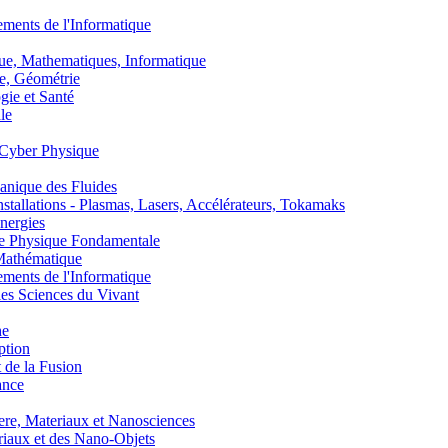
nts de l'Informatique
, Mathematiques, Informatique
, Géométrie
ie et Santé
le
Cyber Physique
nique des Fluides
lations - Plasmas, Lasers, Accélérateurs, Tokamaks
nergies
de Physique Fondamentale
athématique
nts de l'Informatique
s Sciences du Vivant
he
ption
 de la Fusion
ance
, Materiaux et Nanosciences
aux et des Nano-Objets