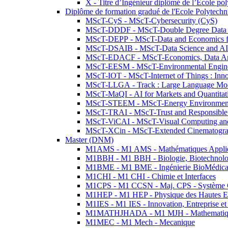
X - Titre d’Ingénieur diplômé de l’École po
Diplôme de formation gradué de l'Ecole Polytec
MScT-CyS - MScT-Cybersecurity (CyS)
MScT-DDDF - MScT-Double Degree Data 
MScT-DEPP - MScT-Data and Economics fo
MScT-DSAIB - MScT-Data Science and AI 
MScT-EDACF - MScT-Economics, Data Anal
MScT-EESM - MScT-Environmental Enginee
MScT-IOT - MScT-Internet of Things : Inn
MScT-LLGA - Track : Large Language Mode
MScT-MaQI - AI for Markets and Quantitat
MScT-STEEM - MScT-Energy Environment 
MScT-TRAI - MScT-Trust and Responsible
MScT-ViCAI - MScT-Visual Computing and
MScT-XCin - MScT-Extended Cinematogr
Master (DNM)
M1AMS - M1 AMS - Mathématiques Appliqué
M1BBH - M1 BBH - Biologie, Biotechnolog
M1BME - M1 BME - Ingénierie BioMédica
M1CHI - M1 CHI - Chimie et Interfaces
M1CPS - M1 CCSN - Maj. CPS - Système 
M1HEP - M1 HEP - Physique des Hautes E
M1IES - M1 IES - Innovation, Entreprise et
M1MATHJHADA - M1 MJH - Mathematiqu
M1MEC - M1 Mech - Mecanique