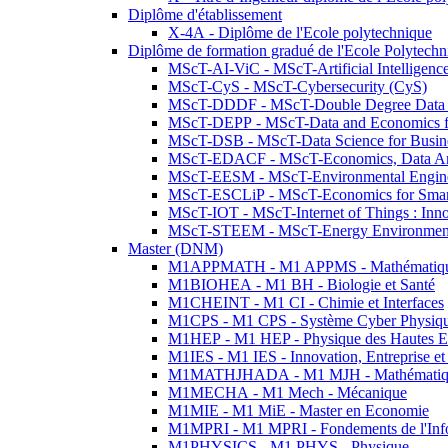
Diplôme d'établissement
X-4A - Diplôme de l'Ecole polytechnique
Diplôme de formation gradué de l'Ecole Polytec
MScT-AI-ViC - MScT-Artificial Intelligen
MScT-CyS - MScT-Cybersecurity (CyS)
MScT-DDDF - MScT-Double Degree Data 
MScT-DEPP - MScT-Data and Economics fo
MScT-DSB - MScT-Data Science for Busin
MScT-EDACF - MScT-Economics, Data Anal
MScT-EESM - MScT-Environmental Enginee
MScT-ESCLiP - MScT-Economics for Smart 
MScT-IOT - MScT-Internet of Things : Inn
MScT-STEEM - MScT-Energy Environment 
Master (DNM)
M1APPMATH - M1 APPMS - Mathématiques A
M1BIOHEA - M1 BH - Biologie et Santé
M1CHEINT - M1 CI - Chimie et Interfaces
M1CPS - M1 CPS - Système Cyber Physiq
M1HEP - M1 HEP - Physique des Hautes E
M1IES - M1 IES - Innovation, Entreprise et
M1MATHJHADA - M1 MJH - Mathématiqu
M1MECHA - M1 Mech - Mécanique
M1MIE - M1 MiE - Master en Economie
M1MPRI - M1 MPRI - Fondements de l'Inf
M1PHYSICS - M1 PHYS - Physique