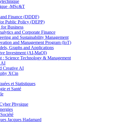
lytechnique
hnique -MSc&T
and Finance (DDDF)
r Public Policy (DEPP)
for Business
ytics and Corporate Finance
ring and Sustainability Management
ovation and Management Program (IoT)
ls, Graphs and Applications
ive Investment (AI-MaQI)
: Science Technology & Management
 AI
 Creative AI
aphy XCin
es et Statistiques
ie et Santé
le
Cyber Physique
nergies
 Société
es Jacques Hadamard