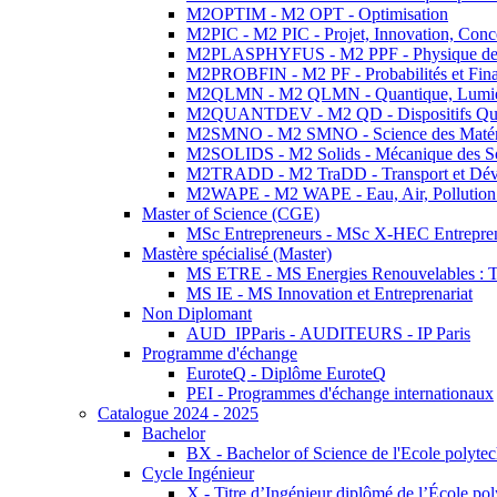
M2OPTIM - M2 OPT - Optimisation
M2PIC - M2 PIC - Projet, Innovation, Conc
M2PLASPHYFUS - M2 PPF - Physique des P
M2PROBFIN - M2 PF - Probabilités et Fin
M2QLMN - M2 QLMN - Quantique, Lumière
M2QUANTDEV - M2 QD - Dispositifs Qua
M2SMNO - M2 SMNO - Science des Matéri
M2SOLIDS - M2 Solids - Mécanique des So
M2TRADD - M2 TraDD - Transport et Dév
M2WAPE - M2 WAPE - Eau, Air, Pollution 
Master of Science (CGE)
MSc Entrepreneurs - MSc X-HEC Entrepre
Mastère spécialisé (Master)
MS ETRE - MS Energies Renouvelables : Tec
MS IE - MS Innovation et Entreprenariat
Non Diplomant
AUD_IPParis - AUDITEURS - IP Paris
Programme d'échange
EuroteQ - Diplôme EuroteQ
PEI - Programmes d'échange internationaux
Catalogue 2024 - 2025
Bachelor
BX - Bachelor of Science de l'Ecole polyte
Cycle Ingénieur
X - Titre d’Ingénieur diplômé de l’École po