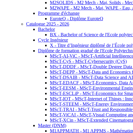
M2SOLIDS - M2 Mech - Maj. Solids - Meca
M2WAPE - M2 Mech - Maj. WAPE - Eau, Air
Programme d'échange
EuroteQ - Diplôme EuroteQ
Catalogue 2025 - 2026
Bachelor
BX - Bachelor of Science de l'Ecole polyte
Cycle Ingénieur
X - Titre d’Ingénieur diplômé de l’École po
Diplôme de formation gradué de l'Ecole Polytec
MScT-AI-ViC - MScT-Artificial Intelligen
MScT-CyS - MScT-Cybersecurity (CyS)
MScT-DDDF - MScT-Double Degree Data 
MScT-DEPP - MScT-Data and Economics fo
MScT-DSAIB - MScT-Data Science and AI 
MScT-EDACF - MScT-Economics, Data Anal
MScT-EESM - MScT-Environmental Enginee
MScT-ESCLiP - MScT-Economics for Smart 
MScT-IOT - MScT-Internet of Things : Inn
MScT-STEEM - MScT-Energy Environment 
MScT-TRAI - MScT-Trust and Responsible
MScT-ViCAI - MScT-Visual Computing and
MScT-XCin - MScT-Extended Cinematogr
Master (DNM)
M1APPMATH - M1 APPMS - Mathématiques A