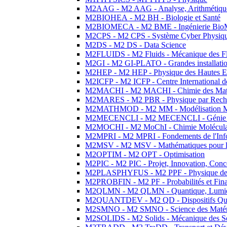
M2AAG - M2 AAG - Analyse, Arithmétique
M2BIOHEA - M2 BH - Biologie et Santé
M2BIOMECA - M2 BME - Ingénierie BioM
M2CPS - M2 CPS - Système Cyber Physiq
M2DS - M2 DS - Data Science
M2FLUIDS - M2 Fluids - Mécanique des Fl
M2GI - M2 GI-PLATO - Grandes installation
M2HEP - M2 HEP - Physique des Hautes E
M2ICFP - M2 ICFP - Centre International 
M2MACHI - M2 MACHI - Chimie des Matéri
M2MARES - M2 PBR - Physique par Rech
M2MATHMOD - M2 MM - Modélisation M
M2MECENCLI - M2 MECENCLI - Génie Méc
M2MOCHI - M2 MoChI - Chimie Moléculaire
M2MPRI - M2 MPRI - Fondements de l'Inf
M2MSV - M2 MSV - Mathématiques pour le
M2OPTIM - M2 OPT - Optimisation
M2PIC - M2 PIC - Projet, Innovation, Conc
M2PLASPHYFUS - M2 PPF - Physique des P
M2PROBFIN - M2 PF - Probabilités et Fin
M2QLMN - M2 QLMN - Quantique, Lumière
M2QUANTDEV - M2 QD - Dispositifs Qua
M2SMNO - M2 SMNO - Science des Matéri
M2SOLIDS - M2 Solids - Mécanique des So