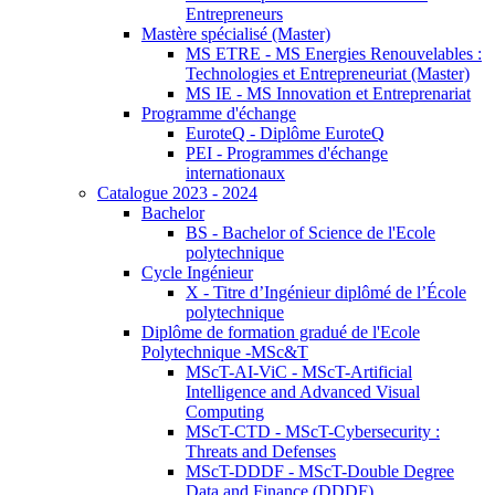
Entrepreneurs
Mastère spécialisé (Master)
MS ETRE - MS Energies Renouvelables :
Technologies et Entrepreneuriat (Master)
MS IE - MS Innovation et Entreprenariat
Programme d'échange
EuroteQ - Diplôme EuroteQ
PEI - Programmes d'échange
internationaux
Catalogue 2023 - 2024
Bachelor
BS - Bachelor of Science de l'Ecole
polytechnique
Cycle Ingénieur
X - Titre d’Ingénieur diplômé de l’École
polytechnique
Diplôme de formation gradué de l'Ecole
Polytechnique -MSc&T
MScT-AI-ViC - MScT-Artificial
Intelligence and Advanced Visual
Computing
MScT-CTD - MScT-Cybersecurity :
Threats and Defenses
MScT-DDDF - MScT-Double Degree
Data and Finance (DDDF)