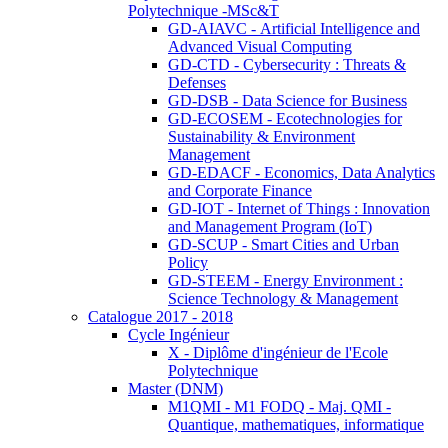
Polytechnique -MSc&T
GD-AIAVC - Artificial Intelligence and
Advanced Visual Computing
GD-CTD - Cybersecurity : Threats &
Defenses
GD-DSB - Data Science for Business
GD-ECOSEM - Ecotechnologies for
Sustainability & Environment
Management
GD-EDACF - Economics, Data Analytics
and Corporate Finance
GD-IOT - Internet of Things : Innovation
and Management Program (IoT)
GD-SCUP - Smart Cities and Urban
Policy
GD-STEEM - Energy Environment :
Science Technology & Management
Catalogue 2017 - 2018
Cycle Ingénieur
X - Diplôme d'ingénieur de l'Ecole
Polytechnique
Master (DNM)
M1QMI - M1 FODQ - Maj. QMI -
Quantique, mathematiques, informatique