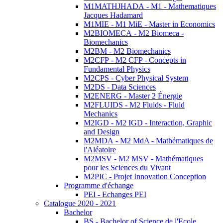
M1MATHJHADA - M1 - Mathematiques
Jacques Hadamard
M1MIE - M1 MiE - Master in Economics
M2BIOMECA - M2 Biomeca -
Biomechanics
M2BM - M2 Biomechanics
M2CFP - M2 CFP - Concepts in
Fundamental Physics
M2CPS - Cyber Physical System
M2DS - Data Sciences
M2ENERG - Master 2 Énergie
M2FLUIDS - M2 Fluids - Fluid
Mechanics
M2IGD - M2 IGD - Interaction, Graphic
and Design
M2MDA - M2 MdA - Mathématiques de
l'Aléatoire
M2MSV - M2 MSV - Mathématiques
pour les Sciences du Vivant
M2PIC - Projet Innovation Conception
Programme d'échange
PEI - Echanges PEI
Catalogue 2020 - 2021
Bachelor
BS - Bachelor of Science de l'Ecole