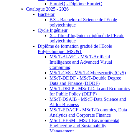
EuroteQ - Diplôme EuroteQ
Catalogue 2025 - 2026
Bachelor
BX - Bachelor of Science de l'Ecole
polytechnique
Cycle Ingénieur
X - Titre d’Ingénieur diplômé de l’École
polytechnique
Diplôme de formation gradué de l'Ecole
Polytechnique -MSc&T
MScT-AI-ViC - MScT-Artificial
Intelligence and Advanced Visual
Computing
MScT-CyS - MScT-Cybersecurity (CyS)
MScT-DDDF - MScT-Double Degree
Data and Finance (DDDF)
MScT-DEPP - MScT-Data and Economics
for Public Policy (DEPP)
MScT-DSAIB - MScT-Data Science and
AI for Business
MScT-EDACF - MScT-Economics, Data
Analytics and Corporate Finance
MScT-EESM - MScT-Environmental
Engineering and Sustainability
Management