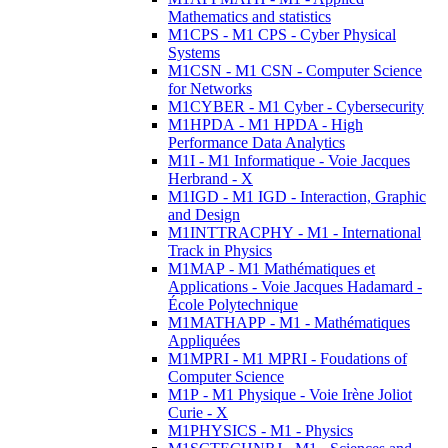
Mathematics and statistics
M1CPS - M1 CPS - Cyber Physical
Systems
M1CSN - M1 CSN - Computer Science
for Networks
M1CYBER - M1 Cyber - Cybersecurity
M1HPDA - M1 HPDA - High
Performance Data Analytics
M1I - M1 Informatique - Voie Jacques
Herbrand - X
M1IGD - M1 IGD - Interaction, Graphic
and Design
M1INTTRACPHY - M1 - International
Track in Physics
M1MAP - M1 Mathématiques et
Applications - Voie Jacques Hadamard -
École Polytechnique
M1MATHAPP - M1 - Mathématiques
Appliquées
M1MPRI - M1 MPRI - Foudations of
Computer Science
M1P - M1 Physique - Voie Irène Joliot
Curie - X
M1PHYSICS - M1 - Physics