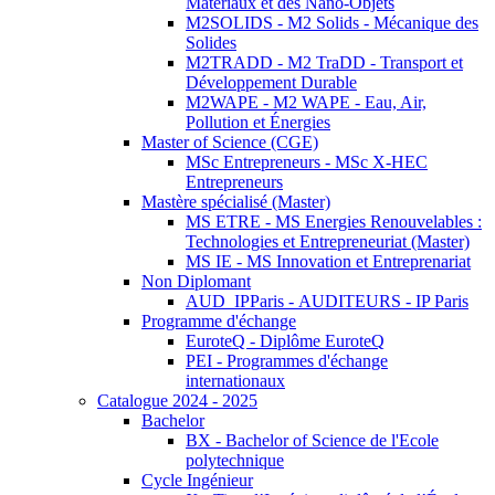
Matériaux et des Nano-Objets
M2SOLIDS - M2 Solids - Mécanique des
Solides
M2TRADD - M2 TraDD - Transport et
Développement Durable
M2WAPE - M2 WAPE - Eau, Air,
Pollution et Énergies
Master of Science (CGE)
MSc Entrepreneurs - MSc X-HEC
Entrepreneurs
Mastère spécialisé (Master)
MS ETRE - MS Energies Renouvelables :
Technologies et Entrepreneuriat (Master)
MS IE - MS Innovation et Entreprenariat
Non Diplomant
AUD_IPParis - AUDITEURS - IP Paris
Programme d'échange
EuroteQ - Diplôme EuroteQ
PEI - Programmes d'échange
internationaux
Catalogue 2024 - 2025
Bachelor
BX - Bachelor of Science de l'Ecole
polytechnique
Cycle Ingénieur