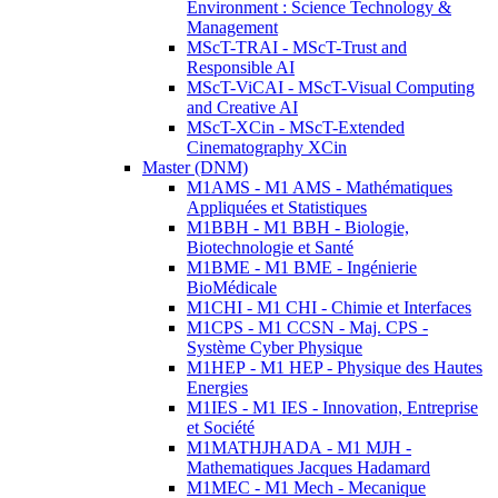
Environment : Science Technology &
Management
MScT-TRAI - MScT-Trust and
Responsible AI
MScT-ViCAI - MScT-Visual Computing
and Creative AI
MScT-XCin - MScT-Extended
Cinematography XCin
Master (DNM)
M1AMS - M1 AMS - Mathématiques
Appliquées et Statistiques
M1BBH - M1 BBH - Biologie,
Biotechnologie et Santé
M1BME - M1 BME - Ingénierie
BioMédicale
M1CHI - M1 CHI - Chimie et Interfaces
M1CPS - M1 CCSN - Maj. CPS -
Système Cyber Physique
M1HEP - M1 HEP - Physique des Hautes
Energies
M1IES - M1 IES - Innovation, Entreprise
et Société
M1MATHJHADA - M1 MJH -
Mathematiques Jacques Hadamard
M1MEC - M1 Mech - Mecanique