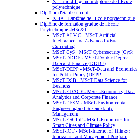
X - Titre d’Ingénieur diplômé de l’École
polytechnique
Diplôme d'établissement
X-4A - Diplôme de l'Ecole polytechnique
Diplôme de formation gradué de l'Ecole
Polytechnique -MSc&T
MScT-AI-ViC - MScT-Artificial
Intelligence and Advanced Visual
Computing
MScT-CyS - MScT-Cybersecurity (CyS)
MScT-DDDF - MScT-Double Degree
Data and Finance (DDDF)
MScT-DEPP - MScT-Data and Economics
for Public Policy (DEPP)
MScT-DSB - MScT-Data Science for
Business
MScT-EDACF - MScT-Economics, Data
Analytics and Corporate Finance
MScT-EESM - MScT-Environmental
Engineering and Sustainability
Management
MScT-ESCLiP - MScT-Economics for
Smart Cities and Climate Policy
MScT-IOT - MScT-Internet of Things :
Innovation and Management Program