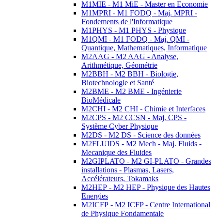
M1MIE - M1 MiE - Master en Economie
M1MPRI - M1 FODQ - Maj. MPRI -
Fondements de l'Informatique
M1PHYS - M1 PHYS - Physique
M1QMI - M1 FODQ - Maj. QMI -
Quantique, Mathematiques, Informatique
M2AAG - M2 AAG - Analyse,
Arithmétique, Géométrie
M2BBH - M2 BBH - Biologie,
Biotechnologie et Santé
M2BME - M2 BME - Ingénierie
BioMédicale
M2CHI - M2 CHI - Chimie et Interfaces
M2CPS - M2 CCSN - Maj. CPS -
Système Cyber Physique
M2DS - M2 DS - Science des données
M2FLUIDS - M2 Mech - Maj. Fluids -
Mecanique des Fluides
M2GIPLATO - M2 GI-PLATO - Grandes
installations - Plasmas, Lasers,
Accélérateurs, Tokamaks
M2HEP - M2 HEP - Physique des Hautes
Energies
M2ICFP - M2 ICFP - Centre International
de Physique Fondamentale