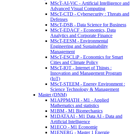
MScT-AI-ViC - Artificial Intelligence and
Advanced Visual Computing
MScT-CTD - Cybersecurity : Threats and
Defenses
MScT-DSB - Data Science for Business
MScT-EDACF - Economics, Data
Analytics and Corporate Finance
MScT-EESM - Environmental
Engineering and Sustainability
Management
MScT-ESCLiP - Economics for Smart
Cities and Climate Policy
MScT-IOT - Internet of Things :
Innovation and Management Program
(IoT)
MScT-STEEM - Energy Environment :
Science Technology & Management
Master (DNM)
M1APPMATH - M1 - Applied
Mathematics and statistics
M1BM - M1 Biomechanics
M1DATAAI - M1 Data AI - Data and
Artificial Intelligence
M1ECO - M1 Economie
M1ENERG - Master 1 Énergie