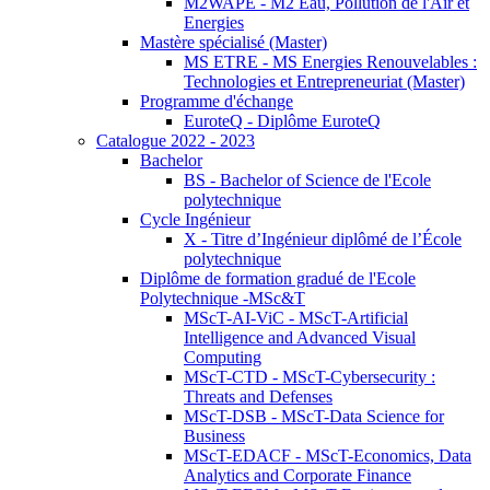
M2WAPE - M2 Eau, Pollution de l'Air et
Energies
Mastère spécialisé (Master)
MS ETRE - MS Energies Renouvelables :
Technologies et Entrepreneuriat (Master)
Programme d'échange
EuroteQ - Diplôme EuroteQ
Catalogue 2022 - 2023
Bachelor
BS - Bachelor of Science de l'Ecole
polytechnique
Cycle Ingénieur
X - Titre d’Ingénieur diplômé de l’École
polytechnique
Diplôme de formation gradué de l'Ecole
Polytechnique -MSc&T
MScT-AI-ViC - MScT-Artificial
Intelligence and Advanced Visual
Computing
MScT-CTD - MScT-Cybersecurity :
Threats and Defenses
MScT-DSB - MScT-Data Science for
Business
MScT-EDACF - MScT-Economics, Data
Analytics and Corporate Finance