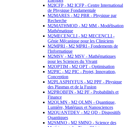
Energies
M2ICFP - M2 ICFP - Centre International
de Physique Fondamentale
M2MARES - M2 PBR - Physique par
Recherche
M2MATHMOD - M2 MM - Modélisation
Mathématique
M2MECENCLI - M2 MECENCLI -
Génie Mécanique pour les Cliniciens
M2MPRI - M2 MPRI - Fondements de
l'Informatique
M2MSV - M2 MSV - Mathématiques
pour les Sciences du Vivant
M2OPTIM - M2 OPT - Optimisation
M2PIC - M2 PIC - Projet, Innovation,
Conception
M2PLASPHYFUS - M2 PPF - Physique
des Plasmas et de la Fusion
M2PROBFIN - M2 PF - Probabilités et
Finance
M2QLMN - M2 QLMN - Quantique,
Lumière, Matériaux et Nanosciences
M2QUANTDEV - M2 QD - Dispositifs
Quantiques
M2SMNO - M2 SMNO - Science des