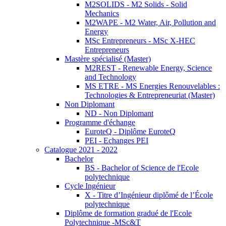
M2SOLIDS - M2 Solids - Solid
Mechanics
M2WAPE - M2 Water, Air, Pollution and
Energy
MSc Entrepreneurs - MSc X-HEC
Entrepreneurs
Mastère spécialisé (Master)
M2REST - Renewable Energy, Science
and Technology
MS ETRE - MS Energies Renouvelables :
Technologies & Entrepreneuriat (Master)
Non Diplomant
ND - Non Diplomant
Programme d'échange
EuroteQ - Diplôme EuroteQ
PEI - Echanges PEI
Catalogue 2021 - 2022
Bachelor
BS - Bachelor of Science de l'Ecole
polytechnique
Cycle Ingénieur
X - Titre d’Ingénieur diplômé de l’École
polytechnique
Diplôme de formation gradué de l'Ecole
Polytechnique -MSc&T