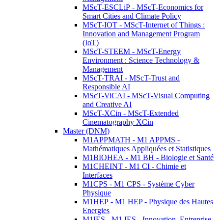
MScT-ESCLiP - MScT-Economics for
Smart Cities and Climate Policy
MScT-IOT - MScT-Internet of Things :
Innovation and Management Program
(IoT)
MScT-STEEM - MScT-Energy
Environment : Science Technology &
Management
MScT-TRAI - MScT-Trust and
Responsible AI
MScT-ViCAI - MScT-Visual Computing
and Creative AI
MScT-XCin - MScT-Extended
Cinematography XCin
Master (DNM)
M1APPMATH - M1 APPMS -
Mathématiques Appliquées et Statistiques
M1BIOHEA - M1 BH - Biologie et Santé
M1CHEINT - M1 CI - Chimie et
Interfaces
M1CPS - M1 CPS - Système Cyber
Physique
M1HEP - M1 HEP - Physique des Hautes
Energies
M1IES - M1 IES - Innovation, Entreprise