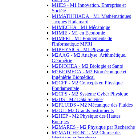
M1IES - M1 Innovation, Entreprise et
Société
M1MATHJHADA - M1 Mathématiques
Jacques Hadamard
M1MECHA - M1 Mécanique
M1MIE - M1 en Economie
M1MPRI - M1 Fondements de
l'Informatique MPRI
M1PHYSICS - M1 Physique
M2AAG - M2 Analyse, Arithmétique,
Géométrie
M2BIOHEA - M2 Biologie et Santé
M2BIOMECA - M2 Biomécanique et
Ingéniérie Biomédical
M2CFP - M2 Concepts en Physique
Fondamentale
M2CPS - M2 Système Cyber Physique
M2DS - M2 Data Science
M2FLUIDS - M2 Mécanique des Fluides
M2GI - M2 Grands Instruments
M2HEP - M2 Physique des Hautes
Energies
M2MARES - M2 Physique par Recherche
M2MATCHEINT - M2 Chimie des