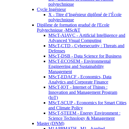
polytechnique
Cycle Ingénieur
X - Titre d’Ingénieur diplômé de l’École
polytechnique
Diplôme de formation gradué de l'Ecole
Polytechnique -MSc&T
MScT-AIAVC - Artificial Intelligence and
Advanced Visual Computing
MScT-CTD - Cybersecurity : Threats and
Defenses
MScT-DSB - Data Science for Business
MScT-ECOSEM - Environmental
Engineering and Sustainability
Management
MScT-EDACF - Economics, Data
Analytics and Corporate Finance
MScT-IOT - Internet of Things :
Innovation and Management Program
(IoT)
MScT-SCUP - Economics for Smart Cities
and Climate Policy
MScT-STEEM - Energy Environment :
Science Technology & Management
Master (DNM)
M1APPMATH - M1 - Applied