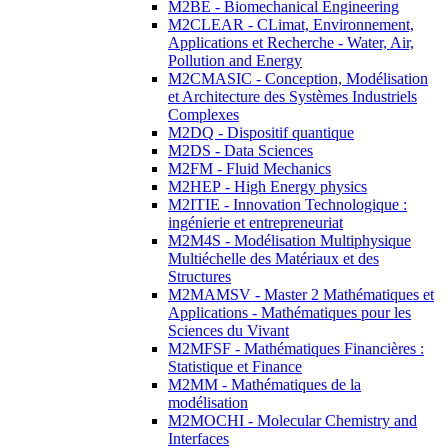
M2BE - Biomechanical Engineering
M2CLEAR - CLimat, Environnement,
Applications et Recherche - Water, Air,
Pollution and Energy
M2CMASIC - Conception, Modélisation
et Architecture des Systèmes Industriels
Complexes
M2DQ - Dispositif quantique
M2DS - Data Sciences
M2FM - Fluid Mechanics
M2HEP - High Energy physics
M2ITIE - Innovation Technologique :
ingénierie et entrepreneuriat
M2M4S - Modélisation Multiphysique
Multiéchelle des Matériaux et des
Structures
M2MAMSV - Master 2 Mathématiques et
Applications - Mathématiques pour les
Sciences du Vivant
M2MFSF - Mathématiques Financières :
Statistique et Finance
M2MM - Mathématiques de la
modélisation
M2MOCHI - Molecular Chemistry and
Interfaces