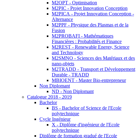
M2OPT - Optimisation
M2PIC - Projet Innovation Conception
M2PICA - Projet Innovation Conception -
Alternance
M2PPF - Physique des Plasmas et de la
Fusion
M2PROBAFI - Mathématiques
Financières : Probabilités et Finance
M2REST - Renewable Energy, Science
and Technology
M2SMNO - Sciences des Matériaux et des
nano-objets
M2TRADD - Transport et Développement
Durable - TRADD
MBIOENT - Master Bio-entrepreneur
Non Diplomant
ND - Non Diplomant
Catalogue 2018 - 2019
Bachelor
BS - Bachelor of Science de l'Ecole
polytechnique
Cycle Ingénieur
X - Diplôme d'ingénieur de l'Ecole
polytechnique
Diplôme de formation gradué de l'Ecole