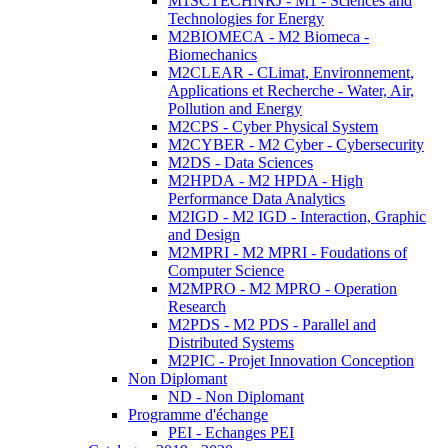
M1SCTECHNRJ - M1 - Sciences and
Technologies for Energy
M2BIOMECA - M2 Biomeca -
Biomechanics
M2CLEAR - CLimat, Environnement,
Applications et Recherche - Water, Air,
Pollution and Energy
M2CPS - Cyber Physical System
M2CYBER - M2 Cyber - Cybersecurity
M2DS - Data Sciences
M2HPDA - M2 HPDA - High
Performance Data Analytics
M2IGD - M2 IGD - Interaction, Graphic
and Design
M2MPRI - M2 MPRI - Foudations of
Computer Science
M2MPRO - M2 MPRO - Operation
Research
M2PDS - M2 PDS - Parallel and
Distributed Systems
M2PIC - Projet Innovation Conception
Non Diplomant
ND - Non Diplomant
Programme d'échange
PEI - Echanges PEI