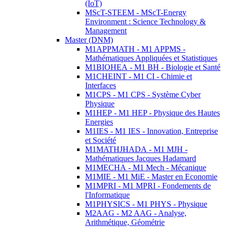
(IoT)
MScT-STEEM - MScT-Energy
Environment : Science Technology &
Management
Master (DNM)
M1APPMATH - M1 APPMS -
Mathématiques Appliquées et Statistiques
M1BIOHEA - M1 BH - Biologie et Santé
M1CHEINT - M1 CI - Chimie et
Interfaces
M1CPS - M1 CPS - Système Cyber
Physique
M1HEP - M1 HEP - Physique des Hautes
Energies
M1IES - M1 IES - Innovation, Entreprise
et Société
M1MATHJHADA - M1 MJH -
Mathématiques Jacques Hadamard
M1MECHA - M1 Mech - Mécanique
M1MIE - M1 MiE - Master en Economie
M1MPRI - M1 MPRI - Fondements de
l'Informatique
M1PHYSICS - M1 PHYS - Physique
M2AAG - M2 AAG - Analyse,
Arithmétique, Géométrie