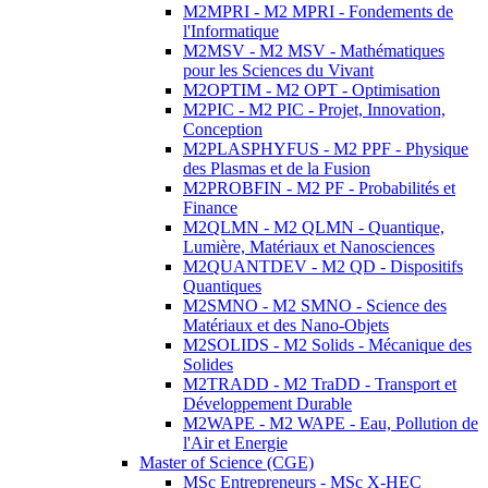
M2MPRI - M2 MPRI - Fondements de
l'Informatique
M2MSV - M2 MSV - Mathématiques
pour les Sciences du Vivant
M2OPTIM - M2 OPT - Optimisation
M2PIC - M2 PIC - Projet, Innovation,
Conception
M2PLASPHYFUS - M2 PPF - Physique
des Plasmas et de la Fusion
M2PROBFIN - M2 PF - Probabilités et
Finance
M2QLMN - M2 QLMN - Quantique,
Lumière, Matériaux et Nanosciences
M2QUANTDEV - M2 QD - Dispositifs
Quantiques
M2SMNO - M2 SMNO - Science des
Matériaux et des Nano-Objets
M2SOLIDS - M2 Solids - Mécanique des
Solides
M2TRADD - M2 TraDD - Transport et
Développement Durable
M2WAPE - M2 WAPE - Eau, Pollution de
l'Air et Energie
Master of Science (CGE)
MSc Entrepreneurs - MSc X-HEC