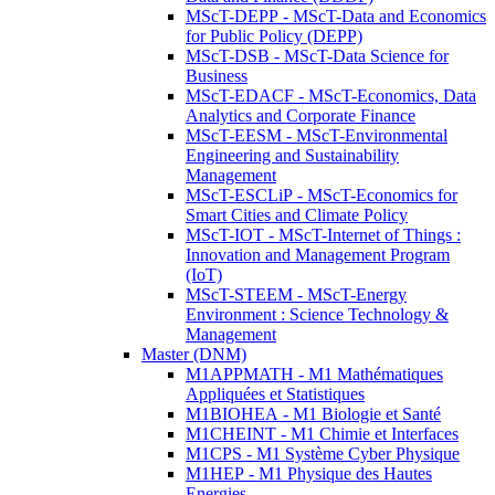
MScT-DEPP - MScT-Data and Economics
for Public Policy (DEPP)
MScT-DSB - MScT-Data Science for
Business
MScT-EDACF - MScT-Economics, Data
Analytics and Corporate Finance
MScT-EESM - MScT-Environmental
Engineering and Sustainability
Management
MScT-ESCLiP - MScT-Economics for
Smart Cities and Climate Policy
MScT-IOT - MScT-Internet of Things :
Innovation and Management Program
(IoT)
MScT-STEEM - MScT-Energy
Environment : Science Technology &
Management
Master (DNM)
M1APPMATH - M1 Mathématiques
Appliquées et Statistiques
M1BIOHEA - M1 Biologie et Santé
M1CHEINT - M1 Chimie et Interfaces
M1CPS - M1 Système Cyber Physique
M1HEP - M1 Physique des Hautes
Energies