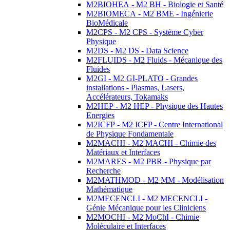
M2BIOHEA - M2 BH - Biologie et Santé
M2BIOMECA - M2 BME - Ingénierie
BioMédicale
M2CPS - M2 CPS - Système Cyber
Physique
M2DS - M2 DS - Data Science
M2FLUIDS - M2 Fluids - Mécanique des
Fluides
M2GI - M2 GI-PLATO - Grandes
installations - Plasmas, Lasers,
Accélérateurs, Tokamaks
M2HEP - M2 HEP - Physique des Hautes
Energies
M2ICFP - M2 ICFP - Centre International
de Physique Fondamentale
M2MACHI - M2 MACHI - Chimie des
Matériaux et Interfaces
M2MARES - M2 PBR - Physique par
Recherche
M2MATHMOD - M2 MM - Modélisation
Mathématique
M2MECENCLI - M2 MECENCLI -
Génie Mécanique pour les Cliniciens
M2MOCHI - M2 MoChI - Chimie
Moléculaire et Interfaces