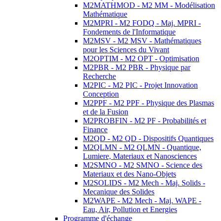
M2MATHMOD - M2 MM - Modélisation
Mathématique
M2MPRI - M2 FODQ - Maj. MPRI -
Fondements de l'Informatique
M2MSV - M2 MSV - Mathématiques
pour les Sciences du Vivant
M2OPTIM - M2 OPT - Optimisation
M2PBR - M2 PBR - Physique par
Recherche
M2PIC - M2 PIC - Projet Innovation
Conception
M2PPF - M2 PPF - Physique des Plasmas
et de la Fusion
M2PROBFIN - M2 PF - Probabilités et
Finance
M2QD - M2 QD - Dispositifs Quantiques
M2QLMN - M2 QLMN - Quantique,
Lumiere, Materiaux et Nanosciences
M2SMNO - M2 SMNO - Science des
Materiaux et des Nano-Objets
M2SOLIDS - M2 Mech - Maj. Solids -
Mecanique des Solides
M2WAPE - M2 Mech - Maj. WAPE -
Eau, Air, Pollution et Energies
Programme d'échange