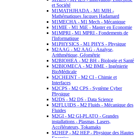
et Société
M1MATHJHADA - M1 MJH -
Mathématiques Jacques Hadamard
M1MECHA - M1 Mech - Mécanique
M1MIE - M1 MiE - Master en Economie
M1MPRI - M1 MPRI - Fondements de
l'Informatique
M1PHYSICS - M1 PHYS - Physique
M2AAG - M2 AAG - Analyse,
Arithmétique, Géométrie
M2BIOHEA - M2 BH - Biologie et Santé
M2BIOMECA - M2 BME - Ingénierie
BioMédicale
M2CHEINT - M2 CI - Chimie et
Interfaces
M2CPS - M2 CPS - Système Cyber
Physique
M2DS - M2 DS - Data Science
M2FLUIDS - M2 Fluids - Mécanique des
Fluides
M2GI - M2 GI-PLATO - Grandes
installations - Plasmas, Lasers,
Accélérateurs, Tokamaks
M2HEP - M2 HEP - Physique des Hautes