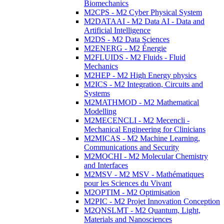
Biomechanics
M2CPS - M2 Cyber Physical System
M2DATAAI - M2 Data AI - Data and
Artificial Intelligence
M2DS - M2 Data Sciences
M2ENERG - M2 Énergie
M2FLUIDS - M2 Fluids - Fluid
Mechanics
M2HEP - M2 High Energy physics
M2ICS - M2 Integration, Circuits and
Systems
M2MATHMOD - M2 Mathematical
Modelling
M2MECENCLI - M2 Mecencli -
Mechanical Engineering for Clinicians
M2MICAS - M2 Machine Learning,
Communications and Security
M2MOCHI - M2 Molecular Chemistry
and Interfaces
M2MSV - M2 MSV - Mathématiques
pour les Sciences du Vivant
M2OPTIM - M2 Optimisation
M2PIC - M2 Projet Innovation Conception
M2QNSLMT - M2 Quantum, Light,
Materials and Nanosciences