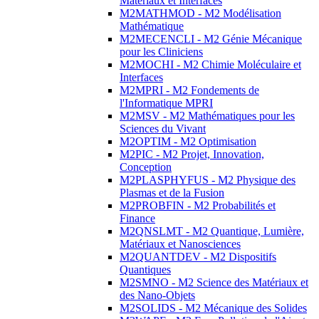
Matériaux et Interfaces
M2MATHMOD - M2 Modélisation
Mathématique
M2MECENCLI - M2 Génie Mécanique
pour les Cliniciens
M2MOCHI - M2 Chimie Moléculaire et
Interfaces
M2MPRI - M2 Fondements de
l'Informatique MPRI
M2MSV - M2 Mathématiques pour les
Sciences du Vivant
M2OPTIM - M2 Optimisation
M2PIC - M2 Projet, Innovation,
Conception
M2PLASPHYFUS - M2 Physique des
Plasmas et de la Fusion
M2PROBFIN - M2 Probabilités et
Finance
M2QNSLMT - M2 Quantique, Lumière,
Matériaux et Nanosciences
M2QUANTDEV - M2 Dispositifs
Quantiques
M2SMNO - M2 Science des Matériaux et
des Nano-Objets
M2SOLIDS - M2 Mécanique des Solides