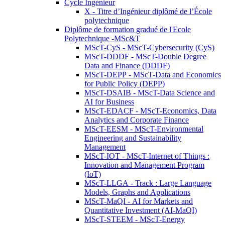
Cycle Ingénieur
X - Titre d’Ingénieur diplômé de l’École
polytechnique
Diplôme de formation gradué de l'Ecole
Polytechnique -MSc&T
MScT-CyS - MScT-Cybersecurity (CyS)
MScT-DDDF - MScT-Double Degree
Data and Finance (DDDF)
MScT-DEPP - MScT-Data and Economics
for Public Policy (DEPP)
MScT-DSAIB - MScT-Data Science and
AI for Business
MScT-EDACF - MScT-Economics, Data
Analytics and Corporate Finance
MScT-EESM - MScT-Environmental
Engineering and Sustainability
Management
MScT-IOT - MScT-Internet of Things :
Innovation and Management Program
(IoT)
MScT-LLGA - Track : Large Language
Models, Graphs and Applications
MScT-MaQI - AI for Markets and
Quantitative Investment (AI-MaQI)
MScT-STEEM - MScT-Energy