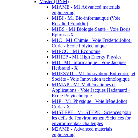
Master (DNM)
M1AME - M1 Advanced materials
engineering
M1BI - M1 Bio-informatique (Voie
Rosalind Franklin)
M1BS - M1 Biologie-Santé - Voie Boris
Ephrussi-X
M1C - M1 Chimie - Voie Fréderic Joliot-
Curie - Ecole Polytechnique
M1ECO - M1 Economie
M1HEP - M1 High Energy Physics
M1I - M1 Informatique - Voie Jacques
Herbrand - X
M1IESVIT - M1 Innovation, Entreprise, et
Société - Voie Innovation technologique
M1MAP - M1 Mathématiques et
Applications - Voie Jacques Hadamard -
École Polytechnique
M1P - M1 Physique - Voie Irène Joliot
Curie - X
M1STEPE - M1 STEPE - Sciences pour
les défis de l'environnement/Sciences for
environmentals challenges
M2AME - Advanced materials
engineering