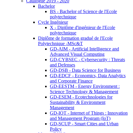
Catalogue 2019 - 2020
Bachelor
BS - Bachelor of Science de l'Ecole
polytechnique
Cycle Ingénieur
X - Diplôme d'ingénieur de l'Ecole
polytechnique
Diplôme de formation gradué de l'Ecole
Polytechnique -MSc&T
GD-AIM - Artificial Intelligence and
Advanced Visual Computing
GD-CYBSEC - Cybersecurity : Threats
and Defenses
GD-DSB - Data Science for Business
GD-EDCF - Economics, Data Analytics
and Corporate Finance
GD-EESTM - Energy Environment :
Science Technology & Management
GD-ESEM - Ecotechnologies for
Sustainability & Environment
Management
GD-IOT - Internet of Things : Innovation
and Management Program (IoT)
GD-SCUP - Smart Cities and Urban
Policy