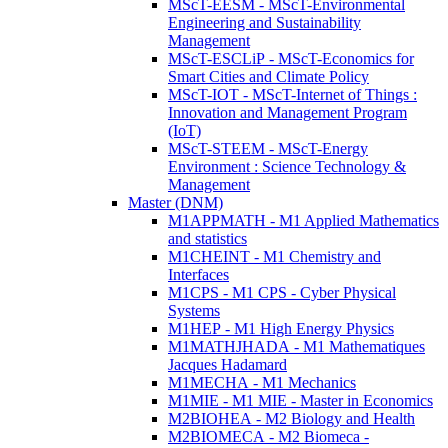
MScT-EESM - MScT-Environmental
Engineering and Sustainability
Management
MScT-ESCLiP - MScT-Economics for
Smart Cities and Climate Policy
MScT-IOT - MScT-Internet of Things :
Innovation and Management Program
(IoT)
MScT-STEEM - MScT-Energy
Environment : Science Technology &
Management
Master (DNM)
M1APPMATH - M1 Applied Mathematics
and statistics
M1CHEINT - M1 Chemistry and
Interfaces
M1CPS - M1 CPS - Cyber Physical
Systems
M1HEP - M1 High Energy Physics
M1MATHJHADA - M1 Mathematiques
Jacques Hadamard
M1MECHA - M1 Mechanics
M1MIE - M1 MIE - Master in Economics
M2BIOHEA - M2 Biology and Health
M2BIOMECA - M2 Biomeca -