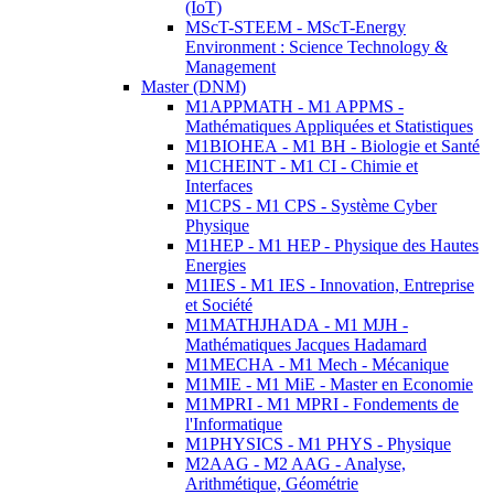
(IoT)
MScT-STEEM - MScT-Energy
Environment : Science Technology &
Management
Master (DNM)
M1APPMATH - M1 APPMS -
Mathématiques Appliquées et Statistiques
M1BIOHEA - M1 BH - Biologie et Santé
M1CHEINT - M1 CI - Chimie et
Interfaces
M1CPS - M1 CPS - Système Cyber
Physique
M1HEP - M1 HEP - Physique des Hautes
Energies
M1IES - M1 IES - Innovation, Entreprise
et Société
M1MATHJHADA - M1 MJH -
Mathématiques Jacques Hadamard
M1MECHA - M1 Mech - Mécanique
M1MIE - M1 MiE - Master en Economie
M1MPRI - M1 MPRI - Fondements de
l'Informatique
M1PHYSICS - M1 PHYS - Physique
M2AAG - M2 AAG - Analyse,
Arithmétique, Géométrie