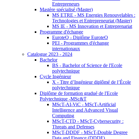
Entrepreneurs
Mastère spécialisé (Master)
MS ETRE - MS Energies Renouvelables :
Technologies et Entrepreneuriat (Master)
MS IE - MS Innovation et Entreprenariat
Programme d'échange
EuroteQ - Diplôme EuroteQ
PEI - Programmes d'échange
internationaux
Catalogue 2023 - 2024
Bachelor
BS - Bachelor of Science de l'Ecole
polytechnique
Cycle Ingénieur
X - Titre d’Ingénieur diplômé de l’École
polytechnique
Diplôme de formation gradué de l'Ecole
Polytechnique -MSc&T
MScT-AI-ViC - MScT-Artificial
Intelligence and Advanced Visual
Computing
MScT-CTD - MScT-Cybersecurity :
Threats and Defenses
MScT-DDDF - MScT-Double Degree
Data and Finance (DDDF)