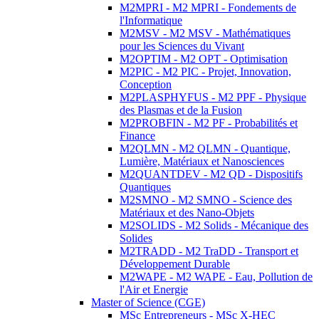
M2MPRI - M2 MPRI - Fondements de
l'Informatique
M2MSV - M2 MSV - Mathématiques
pour les Sciences du Vivant
M2OPTIM - M2 OPT - Optimisation
M2PIC - M2 PIC - Projet, Innovation,
Conception
M2PLASPHYFUS - M2 PPF - Physique
des Plasmas et de la Fusion
M2PROBFIN - M2 PF - Probabilités et
Finance
M2QLMN - M2 QLMN - Quantique,
Lumière, Matériaux et Nanosciences
M2QUANTDEV - M2 QD - Dispositifs
Quantiques
M2SMNO - M2 SMNO - Science des
Matériaux et des Nano-Objets
M2SOLIDS - M2 Solids - Mécanique des
Solides
M2TRADD - M2 TraDD - Transport et
Développement Durable
M2WAPE - M2 WAPE - Eau, Pollution de
l'Air et Energie
Master of Science (CGE)
MSc Entrepreneurs - MSc X-HEC