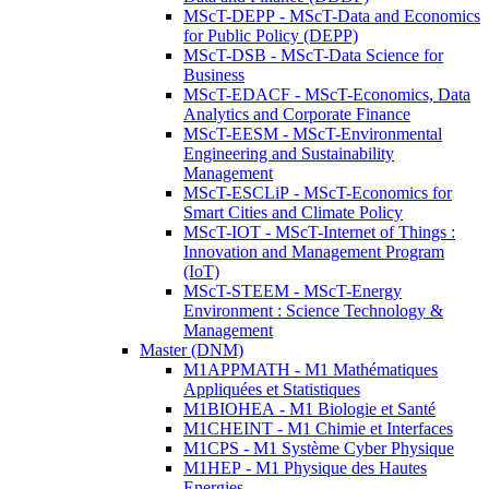
MScT-DEPP - MScT-Data and Economics
for Public Policy (DEPP)
MScT-DSB - MScT-Data Science for
Business
MScT-EDACF - MScT-Economics, Data
Analytics and Corporate Finance
MScT-EESM - MScT-Environmental
Engineering and Sustainability
Management
MScT-ESCLiP - MScT-Economics for
Smart Cities and Climate Policy
MScT-IOT - MScT-Internet of Things :
Innovation and Management Program
(IoT)
MScT-STEEM - MScT-Energy
Environment : Science Technology &
Management
Master (DNM)
M1APPMATH - M1 Mathématiques
Appliquées et Statistiques
M1BIOHEA - M1 Biologie et Santé
M1CHEINT - M1 Chimie et Interfaces
M1CPS - M1 Système Cyber Physique
M1HEP - M1 Physique des Hautes
Energies