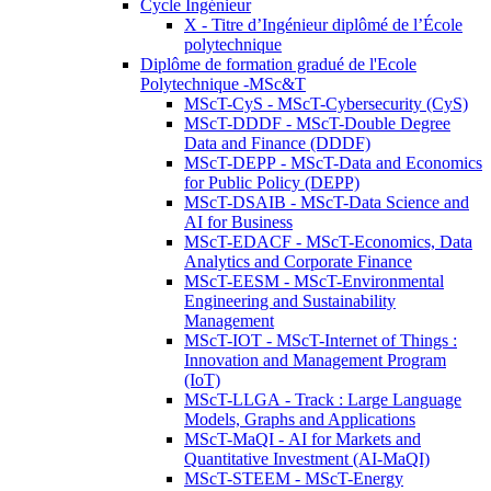
Cycle Ingénieur
X - Titre d’Ingénieur diplômé de l’École
polytechnique
Diplôme de formation gradué de l'Ecole
Polytechnique -MSc&T
MScT-CyS - MScT-Cybersecurity (CyS)
MScT-DDDF - MScT-Double Degree
Data and Finance (DDDF)
MScT-DEPP - MScT-Data and Economics
for Public Policy (DEPP)
MScT-DSAIB - MScT-Data Science and
AI for Business
MScT-EDACF - MScT-Economics, Data
Analytics and Corporate Finance
MScT-EESM - MScT-Environmental
Engineering and Sustainability
Management
MScT-IOT - MScT-Internet of Things :
Innovation and Management Program
(IoT)
MScT-LLGA - Track : Large Language
Models, Graphs and Applications
MScT-MaQI - AI for Markets and
Quantitative Investment (AI-MaQI)
MScT-STEEM - MScT-Energy