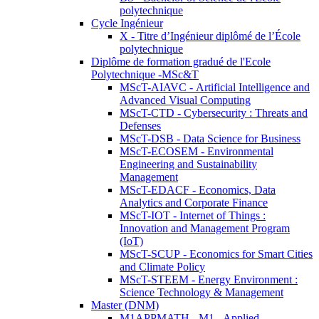
polytechnique
Cycle Ingénieur
X - Titre d’Ingénieur diplômé de l’École
polytechnique
Diplôme de formation gradué de l'Ecole
Polytechnique -MSc&T
MScT-AIAVC - Artificial Intelligence and
Advanced Visual Computing
MScT-CTD - Cybersecurity : Threats and
Defenses
MScT-DSB - Data Science for Business
MScT-ECOSEM - Environmental
Engineering and Sustainability
Management
MScT-EDACF - Economics, Data
Analytics and Corporate Finance
MScT-IOT - Internet of Things :
Innovation and Management Program
(IoT)
MScT-SCUP - Economics for Smart Cities
and Climate Policy
MScT-STEEM - Energy Environment :
Science Technology & Management
Master (DNM)
M1APPMATH - M1 - Applied