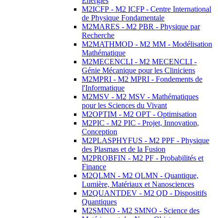
Energies
M2ICFP - M2 ICFP - Centre International
de Physique Fondamentale
M2MARES - M2 PBR - Physique par
Recherche
M2MATHMOD - M2 MM - Modélisation
Mathématique
M2MECENCLI - M2 MECENCLI -
Génie Mécanique pour les Cliniciens
M2MPRI - M2 MPRI - Fondements de
l'Informatique
M2MSV - M2 MSV - Mathématiques
pour les Sciences du Vivant
M2OPTIM - M2 OPT - Optimisation
M2PIC - M2 PIC - Projet, Innovation,
Conception
M2PLASPHYFUS - M2 PPF - Physique
des Plasmas et de la Fusion
M2PROBFIN - M2 PF - Probabilités et
Finance
M2QLMN - M2 QLMN - Quantique,
Lumière, Matériaux et Nanosciences
M2QUANTDEV - M2 QD - Dispositifs
Quantiques
M2SMNO - M2 SMNO - Science des