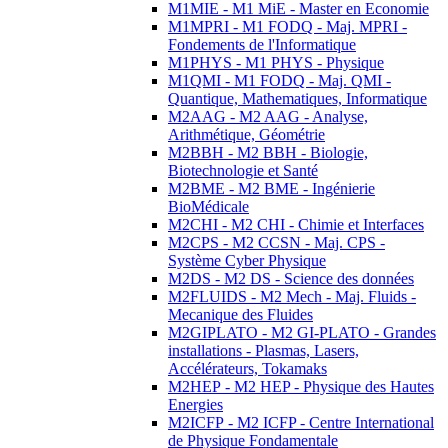
M1MIE - M1 MiE - Master en Economie
M1MPRI - M1 FODQ - Maj. MPRI -
Fondements de l'Informatique
M1PHYS - M1 PHYS - Physique
M1QMI - M1 FODQ - Maj. QMI -
Quantique, Mathematiques, Informatique
M2AAG - M2 AAG - Analyse,
Arithmétique, Géométrie
M2BBH - M2 BBH - Biologie,
Biotechnologie et Santé
M2BME - M2 BME - Ingénierie
BioMédicale
M2CHI - M2 CHI - Chimie et Interfaces
M2CPS - M2 CCSN - Maj. CPS -
Système Cyber Physique
M2DS - M2 DS - Science des données
M2FLUIDS - M2 Mech - Maj. Fluids -
Mecanique des Fluides
M2GIPLATO - M2 GI-PLATO - Grandes
installations - Plasmas, Lasers,
Accélérateurs, Tokamaks
M2HEP - M2 HEP - Physique des Hautes
Energies
M2ICFP - M2 ICFP - Centre International
de Physique Fondamentale