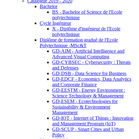
Catalogue 2019 - 2020
Bachelor
BS - Bachelor of Science de l'Ecole
polytechnique
Cycle Ingénieur
X - Diplôme d'ingénieur de l'Ecole
polytechnique
Diplôme de formation gradué de l'Ecole
Polytechnique -MSc&T
GD-AIM - Artificial Intelligence and
Advanced Visual Computing
GD-CYBSEC - Cybersecurity : Threats
and Defenses
GD-DSB - Data Science for Business
GD-EDCF - Economics, Data Analytics
and Corporate Finance
GD-EESTM - Energy Environment :
Science Technology & Management
GD-ESEM - Ecotechnologies for
Sustainability & Environment
Management
GD-IOT - Internet of Things : Innovation
and Management Program (IoT)
GD-SCUP - Smart Cities and Urban
Policy