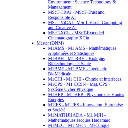
Environment : Science Technology &
Management
MScT-TRAI - MScT-Trust and
Responsible AI
MScT-ViCAI - MScT-Visual Computing
and Creative AI
MScT-XCin - MScT-Extended
Cinematography XCin
Master (DNM)
M1AMS - M1 AMS - Mathématiques
Appliquées et Statistiques
M1BBH - M1 BBH - Biologie,
Biotechnologie et Santé
M1BME - M1 BME - Ingénierie
BioMédicale
M1CHI - M1 CHI - Chimie et Interfaces
M1CPS - M1 CCSN - Maj. CPS -
Système Cyber Physique
M1HEP - M1 HEP - Physique des Hautes
Energies
M1IES - M1 IES - Innovation, Entreprise
et Société
M1MATHJHADA - M1 MJH -
Mathematiques Jacques Hadamard
M1MEC - M1 Mech - Mecanique