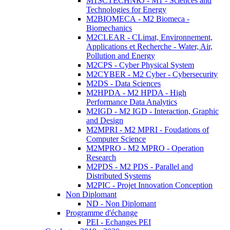
M1SCTECHNRJ - M1 - Sciences and
Technologies for Energy
M2BIOMECA - M2 Biomeca -
Biomechanics
M2CLEAR - CLimat, Environnement,
Applications et Recherche - Water, Air,
Pollution and Energy
M2CPS - Cyber Physical System
M2CYBER - M2 Cyber - Cybersecurity
M2DS - Data Sciences
M2HPDA - M2 HPDA - High
Performance Data Analytics
M2IGD - M2 IGD - Interaction, Graphic
and Design
M2MPRI - M2 MPRI - Foudations of
Computer Science
M2MPRO - M2 MPRO - Operation
Research
M2PDS - M2 PDS - Parallel and
Distributed Systems
M2PIC - Projet Innovation Conception
Non Diplomant
ND - Non Diplomant
Programme d'échange
PEI - Echanges PEI