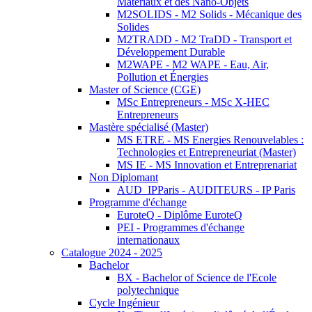
Matériaux et des Nano-Objets
M2SOLIDS - M2 Solids - Mécanique des
Solides
M2TRADD - M2 TraDD - Transport et
Développement Durable
M2WAPE - M2 WAPE - Eau, Air,
Pollution et Énergies
Master of Science (CGE)
MSc Entrepreneurs - MSc X-HEC
Entrepreneurs
Mastère spécialisé (Master)
MS ETRE - MS Energies Renouvelables :
Technologies et Entrepreneuriat (Master)
MS IE - MS Innovation et Entreprenariat
Non Diplomant
AUD_IPParis - AUDITEURS - IP Paris
Programme d'échange
EuroteQ - Diplôme EuroteQ
PEI - Programmes d'échange
internationaux
Catalogue 2024 - 2025
Bachelor
BX - Bachelor of Science de l'Ecole
polytechnique
Cycle Ingénieur