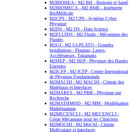
M2BIOHEA - M2 BH - Biologie et Santé
M2BIOMECA - M2 BME - Ingénierie
BioMédicale
M2CPS - M2 CPS - Système Cyber
Physique
M2DS - M2 DS - Data Science
M2FLUIDS - M2 Fluids - Mécanique des
Fluides
M2GI - M2 GI-PLATO - Grandes
installations - Plasmas, Lasers,
Accélérateurs, Tokamaks
M2HEP - M2 HEP - Physique des Hautes
Energies
M2ICFP - M2 ICFP - Centre International
de Physique Fondamentale
M2MACHI - M2 MACHI - Chimie des
Matériaux et Interfaces
M2MARES - M2 PBR - Physique par
Recherche
M2MATHMOD - M2 MM - Modélisation
Mathématique
M2MECENCLI - M2 MECENCLI -
Génie Mécanique pour les Cliniciens
M2MOCHI - M2 MoChI - Chimie
Moléculaire et Interfaces