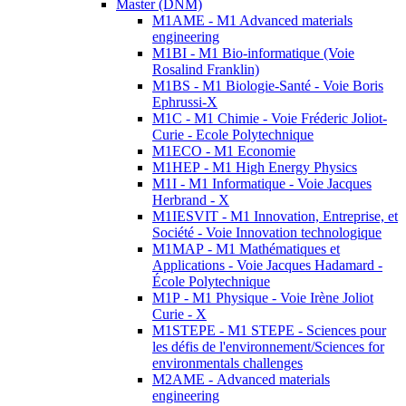
Master (DNM)
M1AME - M1 Advanced materials
engineering
M1BI - M1 Bio-informatique (Voie
Rosalind Franklin)
M1BS - M1 Biologie-Santé - Voie Boris
Ephrussi-X
M1C - M1 Chimie - Voie Fréderic Joliot-
Curie - Ecole Polytechnique
M1ECO - M1 Economie
M1HEP - M1 High Energy Physics
M1I - M1 Informatique - Voie Jacques
Herbrand - X
M1IESVIT - M1 Innovation, Entreprise, et
Société - Voie Innovation technologique
M1MAP - M1 Mathématiques et
Applications - Voie Jacques Hadamard -
École Polytechnique
M1P - M1 Physique - Voie Irène Joliot
Curie - X
M1STEPE - M1 STEPE - Sciences pour
les défis de l'environnement/Sciences for
environmentals challenges
M2AME - Advanced materials
engineering