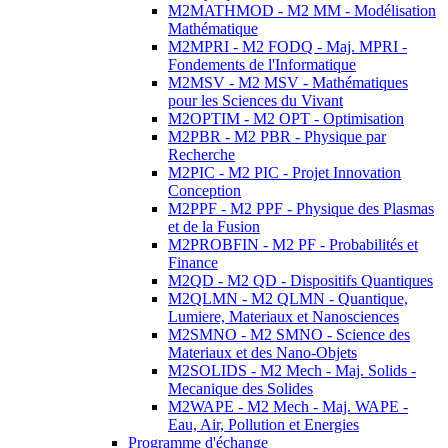
M2MATHMOD - M2 MM - Modélisation
Mathématique
M2MPRI - M2 FODQ - Maj. MPRI -
Fondements de l'Informatique
M2MSV - M2 MSV - Mathématiques
pour les Sciences du Vivant
M2OPTIM - M2 OPT - Optimisation
M2PBR - M2 PBR - Physique par
Recherche
M2PIC - M2 PIC - Projet Innovation
Conception
M2PPF - M2 PPF - Physique des Plasmas
et de la Fusion
M2PROBFIN - M2 PF - Probabilités et
Finance
M2QD - M2 QD - Dispositifs Quantiques
M2QLMN - M2 QLMN - Quantique,
Lumiere, Materiaux et Nanosciences
M2SMNO - M2 SMNO - Science des
Materiaux et des Nano-Objets
M2SOLIDS - M2 Mech - Maj. Solids -
Mecanique des Solides
M2WAPE - M2 Mech - Maj. WAPE -
Eau, Air, Pollution et Energies
Programme d'échange