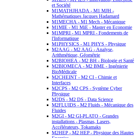
et Société
M1MATHJHADA - M1 MJH -
Mathématiques Jacques Hadamard
M1MECHA - M1 Mech - Mécanique
M1MIE - M1 MiE - Master en Economie
M1MPRI - M1 MPRI - Fondements de
l'Informatique
M1PHYSICS - M1 PHYS - Physique
M2AAG - M2 AAG - Analyse,
Arithmétique, Géométrie
M2BIOHEA - M2 BH - Biologie et Santé
M2BIOMECA - M2 BME - Ingénierie
BioMédicale
M2CHEINT - M2 CI - Chimie et
Interfaces
M2CPS - M2 CPS - Système Cyber
Physique
M2DS - M2 DS - Data Science
M2FLUIDS - M2 Fluids - Mécanique des
Fluides
M2GI - M2 GI-PLATO - Grandes
installations - Plasmas, Lasers,
Accélérateurs, Tokamaks
M2HEP - M2 HEP - Physique des Hautes