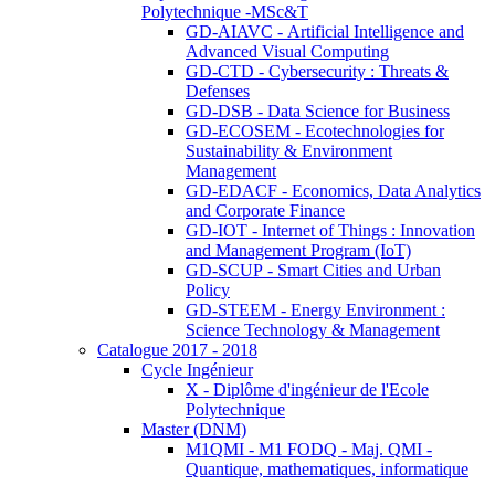
Polytechnique -MSc&T
GD-AIAVC - Artificial Intelligence and
Advanced Visual Computing
GD-CTD - Cybersecurity : Threats &
Defenses
GD-DSB - Data Science for Business
GD-ECOSEM - Ecotechnologies for
Sustainability & Environment
Management
GD-EDACF - Economics, Data Analytics
and Corporate Finance
GD-IOT - Internet of Things : Innovation
and Management Program (IoT)
GD-SCUP - Smart Cities and Urban
Policy
GD-STEEM - Energy Environment :
Science Technology & Management
Catalogue 2017 - 2018
Cycle Ingénieur
X - Diplôme d'ingénieur de l'Ecole
Polytechnique
Master (DNM)
M1QMI - M1 FODQ - Maj. QMI -
Quantique, mathematiques, informatique