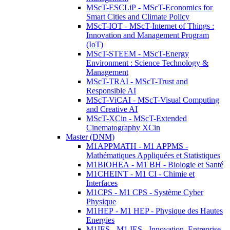
MScT-ESCLiP - MScT-Economics for
Smart Cities and Climate Policy
MScT-IOT - MScT-Internet of Things :
Innovation and Management Program
(IoT)
MScT-STEEM - MScT-Energy
Environment : Science Technology &
Management
MScT-TRAI - MScT-Trust and
Responsible AI
MScT-ViCAI - MScT-Visual Computing
and Creative AI
MScT-XCin - MScT-Extended
Cinematography XCin
Master (DNM)
M1APPMATH - M1 APPMS -
Mathématiques Appliquées et Statistiques
M1BIOHEA - M1 BH - Biologie et Santé
M1CHEINT - M1 CI - Chimie et
Interfaces
M1CPS - M1 CPS - Système Cyber
Physique
M1HEP - M1 HEP - Physique des Hautes
Energies
M1IES - M1 IES - Innovation, Entreprise