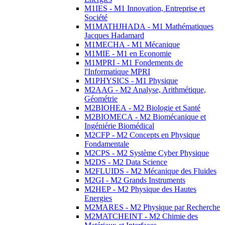
M1IES - M1 Innovation, Entreprise et
Société
M1MATHJHADA - M1 Mathématiques
Jacques Hadamard
M1MECHA - M1 Mécanique
M1MIE - M1 en Economie
M1MPRI - M1 Fondements de
l'Informatique MPRI
M1PHYSICS - M1 Physique
M2AAG - M2 Analyse, Arithmétique,
Géométrie
M2BIOHEA - M2 Biologie et Santé
M2BIOMECA - M2 Biomécanique et
Ingéniérie Biomédical
M2CFP - M2 Concepts en Physique
Fondamentale
M2CPS - M2 Système Cyber Physique
M2DS - M2 Data Science
M2FLUIDS - M2 Mécanique des Fluides
M2GI - M2 Grands Instruments
M2HEP - M2 Physique des Hautes
Energies
M2MARES - M2 Physique par Recherche
M2MATCHEINT - M2 Chimie des