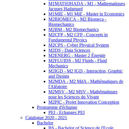
M1MATHJHADA - M1 - Mathematiques
Jacques Hadamard
M1MIE - M1 MiE - Master in Economics
M2BIOMECA - M2 Biomeca -
Biomechanics
M2BM - M2 Biomechanics
M2CFP - M2 CFP - Concepts in
Fundamental Physics
M2CPS - Cyber Physical System
M2DS - Data Sciences
M2ENERG - Master 2 Énergie
M2FLUIDS - M2 Fluids - Fluid
Mechanics
M2IGD - M2 IGD - Interaction, Graphic
and Design
M2MDA - M2 MdA - Mathématiques de
l'Aléatoire
M2MSV - M2 MSV - Mathématiques
pour les Sciences du Vivant
M2PIC - Projet Innovation Conception
Programme d'échange
PEI - Echanges PEI
Catalogue 2020 - 2021
Bachelor
BS - Bachelor of Science de l'Ecole