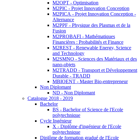
M2OPT - Optimisation
M2PIC - Projet Innovation Conception
M2PICA - Projet Innovation Conception -
Alternance
M2PPF - Physique des Plasmas et de la
Fusion
M2PROBAFI - Mathématiques
Financières : Probabilités et Finance
M2REST - Renewable Energy, Science
and Technology
M2SMNO - Sciences des Matériaux et des
nano-objets
M2TRADD - Transport et Développement
Durable - TRADD
MBIOENT - Master Bio-entrepreneur
Non Diplomant
ND - Non Diplomant
Catalogue 2018 - 2019
Bachelor
BS - Bachelor of Science de l'Ecole
polytechnique
Cycle Ingénieur
X - Diplôme d'ingénieur de l'Ecole
polytechnique
Diplôme de formation gradué de l'Ecole