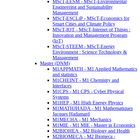
MScT-EESM - MScT-Environmental
Engineering and Sustainability
Management
MScT-ESCLiP - MScT-Economics for
Smart Cities and Climate Policy
MScT-IOT - MScT-Internet of Things :
Innovation and Management Program
(IoT)
MScT-STEEM - MScT-Energy
Environment : Science Technology &
Management
Master (DNM)
M1APPMATH - M1 Applied Mathematics
and statistics
M1CHEINT - M1 Chemistry and
Interfaces
M1CPS - M1 CPS - Cyber Physical
Systems
M1HEP - M1 High Energy Physics
M1MATHJHADA - M1 Mathematiques
Jacques Hadamard
M1MECHA - M1 Mechanics
M1MIE - M1 MIE - Master in Economics
M2BIOHEA - M2 Biology and Health
M2BIOMECA - M2 Biomeca -