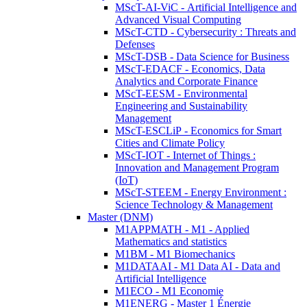
MScT-AI-ViC - Artificial Intelligence and
Advanced Visual Computing
MScT-CTD - Cybersecurity : Threats and
Defenses
MScT-DSB - Data Science for Business
MScT-EDACF - Economics, Data
Analytics and Corporate Finance
MScT-EESM - Environmental
Engineering and Sustainability
Management
MScT-ESCLiP - Economics for Smart
Cities and Climate Policy
MScT-IOT - Internet of Things :
Innovation and Management Program
(IoT)
MScT-STEEM - Energy Environment :
Science Technology & Management
Master (DNM)
M1APPMATH - M1 - Applied
Mathematics and statistics
M1BM - M1 Biomechanics
M1DATAAI - M1 Data AI - Data and
Artificial Intelligence
M1ECO - M1 Economie
M1ENERG - Master 1 Énergie