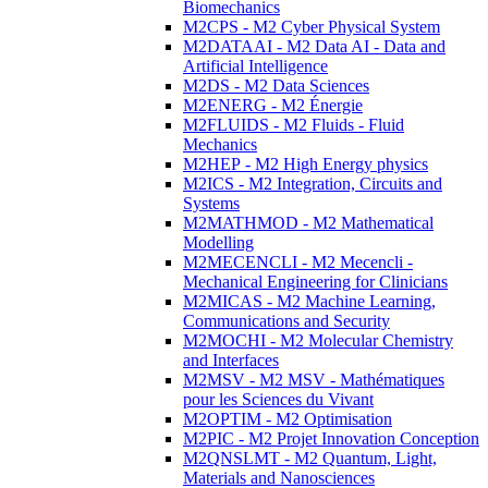
Biomechanics
M2CPS - M2 Cyber Physical System
M2DATAAI - M2 Data AI - Data and
Artificial Intelligence
M2DS - M2 Data Sciences
M2ENERG - M2 Énergie
M2FLUIDS - M2 Fluids - Fluid
Mechanics
M2HEP - M2 High Energy physics
M2ICS - M2 Integration, Circuits and
Systems
M2MATHMOD - M2 Mathematical
Modelling
M2MECENCLI - M2 Mecencli -
Mechanical Engineering for Clinicians
M2MICAS - M2 Machine Learning,
Communications and Security
M2MOCHI - M2 Molecular Chemistry
and Interfaces
M2MSV - M2 MSV - Mathématiques
pour les Sciences du Vivant
M2OPTIM - M2 Optimisation
M2PIC - M2 Projet Innovation Conception
M2QNSLMT - M2 Quantum, Light,
Materials and Nanosciences