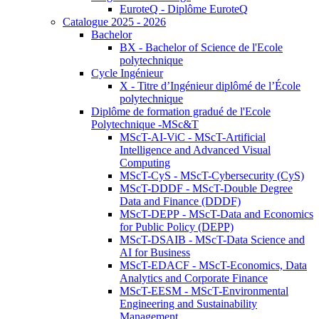
EuroteQ - Diplôme EuroteQ
Catalogue 2025 - 2026
Bachelor
BX - Bachelor of Science de l'Ecole
polytechnique
Cycle Ingénieur
X - Titre d’Ingénieur diplômé de l’École
polytechnique
Diplôme de formation gradué de l'Ecole
Polytechnique -MSc&T
MScT-AI-ViC - MScT-Artificial
Intelligence and Advanced Visual
Computing
MScT-CyS - MScT-Cybersecurity (CyS)
MScT-DDDF - MScT-Double Degree
Data and Finance (DDDF)
MScT-DEPP - MScT-Data and Economics
for Public Policy (DEPP)
MScT-DSAIB - MScT-Data Science and
AI for Business
MScT-EDACF - MScT-Economics, Data
Analytics and Corporate Finance
MScT-EESM - MScT-Environmental
Engineering and Sustainability
Management