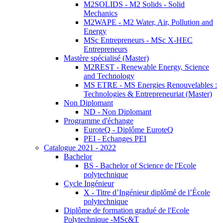
M2SOLIDS - M2 Solids - Solid
Mechanics
M2WAPE - M2 Water, Air, Pollution and
Energy
MSc Entrepreneurs - MSc X-HEC
Entrepreneurs
Mastère spécialisé (Master)
M2REST - Renewable Energy, Science
and Technology
MS ETRE - MS Energies Renouvelables :
Technologies & Entrepreneuriat (Master)
Non Diplomant
ND - Non Diplomant
Programme d'échange
EuroteQ - Diplôme EuroteQ
PEI - Echanges PEI
Catalogue 2021 - 2022
Bachelor
BS - Bachelor of Science de l'Ecole
polytechnique
Cycle Ingénieur
X - Titre d’Ingénieur diplômé de l’École
polytechnique
Diplôme de formation gradué de l'Ecole
Polytechnique -MSc&T