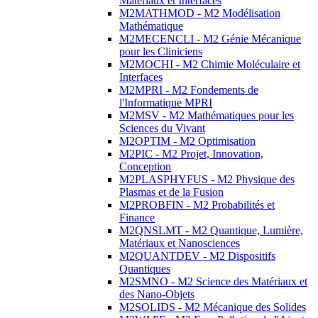
Matériaux et Interfaces
M2MATHMOD - M2 Modélisation
Mathématique
M2MECENCLI - M2 Génie Mécanique
pour les Cliniciens
M2MOCHI - M2 Chimie Moléculaire et
Interfaces
M2MPRI - M2 Fondements de
l'Informatique MPRI
M2MSV - M2 Mathématiques pour les
Sciences du Vivant
M2OPTIM - M2 Optimisation
M2PIC - M2 Projet, Innovation,
Conception
M2PLASPHYFUS - M2 Physique des
Plasmas et de la Fusion
M2PROBFIN - M2 Probabilités et
Finance
M2QNSLMT - M2 Quantique, Lumière,
Matériaux et Nanosciences
M2QUANTDEV - M2 Dispositifs
Quantiques
M2SMNO - M2 Science des Matériaux et
des Nano-Objets
M2SOLIDS - M2 Mécanique des Solides