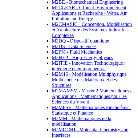
M2BE - Biomechanical Engineering
M2CLEAR - CLimat, Environnement,
Applications et Recherche - Water, Air,
Pollution and Energy
M2CMASIC - Conception, Modélisation
et Architecture des Systèmes Industriels
Complexes
M2DQ - Dispositif quantique
M2DS - Data Sciences
M2FM - Fluid Mechanics
M2HEP - High Energy physics
M2ITIE - Innovation Technologique :
ingénierie et entrepreneuriat
M2M4S - Modélisation Multiphysique
Multiéchelle des Matériaux et des
Structures
M2MAMSV - Master 2 Mathématiques et
Applications - Mathématiques pour les
Sciences du Vivant
M2MFSF - Mathématiques Financières :
Statistique et Finance
M2MM - Mathématiques de la
modélisation
M2MOCHI - Molecular Chemistry and
Interfaces