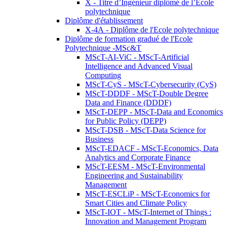
X - Titre d’Ingénieur diplômé de l’École
polytechnique
Diplôme d'établissement
X-4A - Diplôme de l'Ecole polytechnique
Diplôme de formation gradué de l'Ecole
Polytechnique -MSc&T
MScT-AI-ViC - MScT-Artificial
Intelligence and Advanced Visual
Computing
MScT-CyS - MScT-Cybersecurity (CyS)
MScT-DDDF - MScT-Double Degree
Data and Finance (DDDF)
MScT-DEPP - MScT-Data and Economics
for Public Policy (DEPP)
MScT-DSB - MScT-Data Science for
Business
MScT-EDACF - MScT-Economics, Data
Analytics and Corporate Finance
MScT-EESM - MScT-Environmental
Engineering and Sustainability
Management
MScT-ESCLiP - MScT-Economics for
Smart Cities and Climate Policy
MScT-IOT - MScT-Internet of Things :
Innovation and Management Program