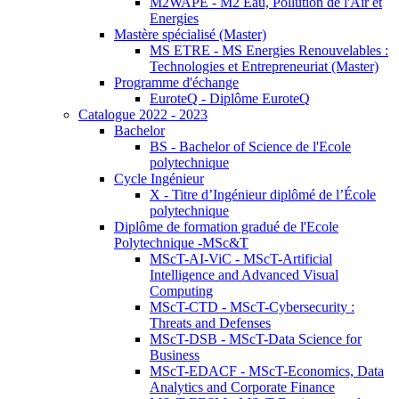
M2WAPE - M2 Eau, Pollution de l'Air et
Energies
Mastère spécialisé (Master)
MS ETRE - MS Energies Renouvelables :
Technologies et Entrepreneuriat (Master)
Programme d'échange
EuroteQ - Diplôme EuroteQ
Catalogue 2022 - 2023
Bachelor
BS - Bachelor of Science de l'Ecole
polytechnique
Cycle Ingénieur
X - Titre d’Ingénieur diplômé de l’École
polytechnique
Diplôme de formation gradué de l'Ecole
Polytechnique -MSc&T
MScT-AI-ViC - MScT-Artificial
Intelligence and Advanced Visual
Computing
MScT-CTD - MScT-Cybersecurity :
Threats and Defenses
MScT-DSB - MScT-Data Science for
Business
MScT-EDACF - MScT-Economics, Data
Analytics and Corporate Finance