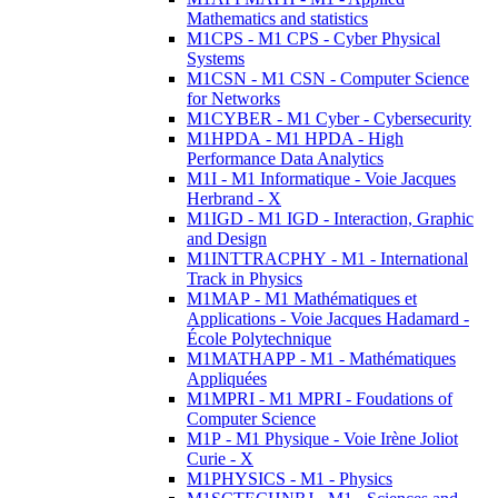
Mathematics and statistics
M1CPS - M1 CPS - Cyber Physical
Systems
M1CSN - M1 CSN - Computer Science
for Networks
M1CYBER - M1 Cyber - Cybersecurity
M1HPDA - M1 HPDA - High
Performance Data Analytics
M1I - M1 Informatique - Voie Jacques
Herbrand - X
M1IGD - M1 IGD - Interaction, Graphic
and Design
M1INTTRACPHY - M1 - International
Track in Physics
M1MAP - M1 Mathématiques et
Applications - Voie Jacques Hadamard -
École Polytechnique
M1MATHAPP - M1 - Mathématiques
Appliquées
M1MPRI - M1 MPRI - Foudations of
Computer Science
M1P - M1 Physique - Voie Irène Joliot
Curie - X
M1PHYSICS - M1 - Physics