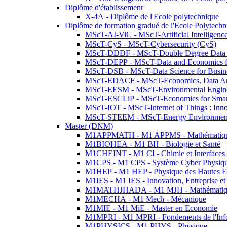
Diplôme d'établissement
X-4A - Diplôme de l'Ecole polytechnique
Diplôme de formation gradué de l'Ecole Polytec
MScT-AI-ViC - MScT-Artificial Intelligen
MScT-CyS - MScT-Cybersecurity (CyS)
MScT-DDDF - MScT-Double Degree Data 
MScT-DEPP - MScT-Data and Economics fo
MScT-DSB - MScT-Data Science for Busin
MScT-EDACF - MScT-Economics, Data Anal
MScT-EESM - MScT-Environmental Enginee
MScT-ESCLiP - MScT-Economics for Smart 
MScT-IOT - MScT-Internet of Things : Inn
MScT-STEEM - MScT-Energy Environment 
Master (DNM)
M1APPMATH - M1 APPMS - Mathématiques A
M1BIOHEA - M1 BH - Biologie et Santé
M1CHEINT - M1 CI - Chimie et Interfaces
M1CPS - M1 CPS - Système Cyber Physiq
M1HEP - M1 HEP - Physique des Hautes E
M1IES - M1 IES - Innovation, Entreprise et
M1MATHJHADA - M1 MJH - Mathématiqu
M1MECHA - M1 Mech - Mécanique
M1MIE - M1 MiE - Master en Economie
M1MPRI - M1 MPRI - Fondements de l'Inf
M1PHYSICS - M1 PHYS - Physique