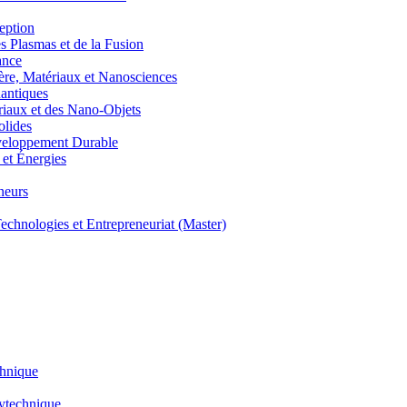
eption
lasmas et de la Fusion
ance
, Matériaux et Nanosciences
ntiques
aux et des Nano-Objets
lides
eloppement Durable
et Énergies
neurs
hnologies et Entrepreneuriat (Master)
chnique
lytechnique