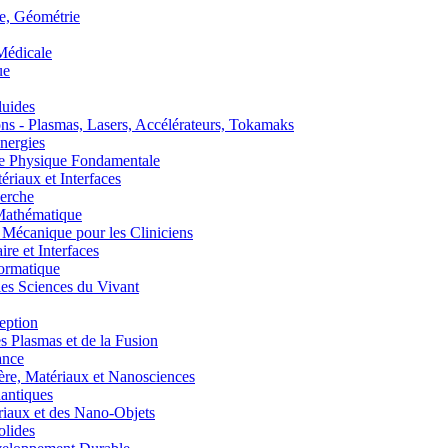
, Géométrie
édicale
ue
uides
s - Plasmas, Lasers, Accélérateurs, Tokamaks
nergies
de Physique Fondamentale
aux et Interfaces
erche
athématique
anique pour les Cliniciens
 et Interfaces
ormatique
s Sciences du Vivant
eption
lasmas et de la Fusion
ance
, Matériaux et Nanosciences
ntiques
aux et des Nano-Objets
lides