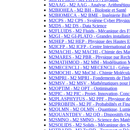
M2AAG - M2 AAG - Analyse, Arithmétique
M2BIOHEA - M2 BH - Biologie et Santé
M2BIOMECA - M2 BME - Ingénierie BioM
M2CPS - M2 CPS - Système Cyber Physiq
M2DS - M2 DS - Data Science
M2FLUIDS - M2 Fluids - Mécanique des Fl
M2GI - M2 GI-PLATO - Grandes installation
M2HEP - M2 HEP - Physique des Hautes E
M2ICFP - M2 ICFP - Centre International 
M2MACHI - M2 MACHI - Chimie des Matéri
M2MARES - M2 PBR - Physique par Rech
M2MATHMOD - M2 MM - Modélisation M
M2MECENCLI - M2 MECENCLI - Génie Méc
M2MOCHI - M2 MoChI - Chimie Moléculaire
M2MPRI - M2 MPRI - Fondements de l'Inf
M2MSV - M2 MSV - Mathématiques pour le
M2OPTIM - M2 OPT - Optimisation
M2PIC - M2 PIC - Projet, Innovation, Conc
M2PLASPHYFUS - M2 PPF - Physique des P
M2PROBFIN - M2 PF - Probabilités et Fin
M2QLMN - M2 QLMN - Quantique, Lumière
M2QUANTDEV - M2 QD - Dispositifs Qua
M2SMNO - M2 SMNO - Science des Matéri
M2SOLIDS - M2 Solids - Mécanique des So