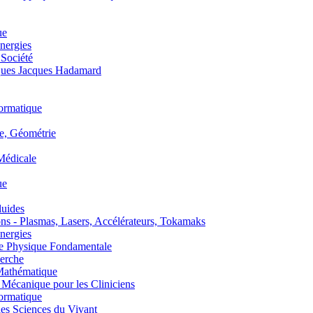
ue
nergies
 Société
es Jacques Hadamard
ormatique
, Géométrie
édicale
ue
uides
s - Plasmas, Lasers, Accélérateurs, Tokamaks
nergies
de Physique Fondamentale
erche
athématique
anique pour les Cliniciens
ormatique
s Sciences du Vivant