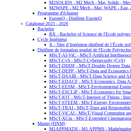
M2SOLIDS - M2 Mech - Maj. Solids - Meca
M2WAPE - M2 Mech - Maj. WAPE - Eau, Air
Programme d'échange
EuroteQ - Diplôme EuroteQ
Catalogue 2025 - 2026
Bachelor
BX - Bachelor of Science de l'Ecole polyte
Cycle Ingénieur
X - Titre d’Ingénieur diplômé de l’École po
Diplôme de formation gradué de l'Ecole Polytec
MScT-AI-ViC - MScT-Artificial Intelligen
MScT-CyS - MScT-Cybersecurity (CyS)
MScT-DDDF - MScT-Double Degree Data 
MScT-DEPP - MScT-Data and Economics fo
MScT-DSAIB - MScT-Data Science and AI 
MScT-EDACF - MScT-Economics, Data Anal
MScT-EESM - MScT-Environmental Enginee
MScT-ESCLiP - MScT-Economics for Smart 
MScT-IOT - MScT-Internet of Things : Inn
MScT-STEEM - MScT-Energy Environment 
MScT-TRAI - MScT-Trust and Responsible
MScT-ViCAI - MScT-Visual Computing and
MScT-XCin - MScT-Extended Cinematogr
Master (DNM)
M1APPMATH - M1 APPMS - Mathématiques A