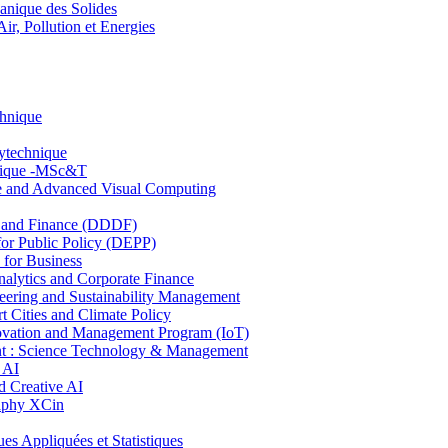
nique des Solides
, Pollution et Energies
chnique
lytechnique
hnique -MSc&T
ce and Advanced Visual Computing
and Finance (DDDF)
r Public Policy (DEPP)
for Business
ytics and Corporate Finance
ring and Sustainability Management
Cities and Climate Policy
ovation and Management Program (IoT)
: Science Technology & Management
 AI
 Creative AI
aphy XCin
ppliquées et Statistiques