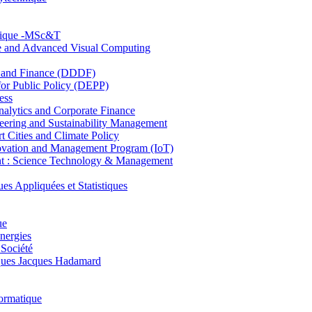
hnique -MSc&T
ce and Advanced Visual Computing
and Finance (DDDF)
r Public Policy (DEPP)
ess
ytics and Corporate Finance
ring and Sustainability Management
Cities and Climate Policy
ovation and Management Program (IoT)
: Science Technology & Management
ppliquées et Statistiques
ue
nergies
 Société
es Jacques Hadamard
ormatique