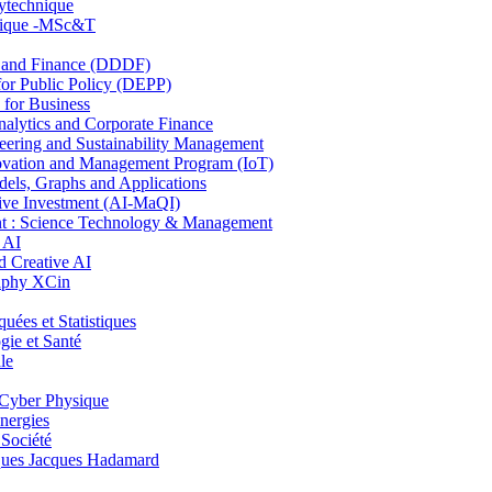
lytechnique
hnique -MSc&T
and Finance (DDDF)
r Public Policy (DEPP)
for Business
ytics and Corporate Finance
ring and Sustainability Management
ovation and Management Program (IoT)
ls, Graphs and Applications
ive Investment (AI-MaQI)
: Science Technology & Management
 AI
 Creative AI
aphy XCin
es et Statistiques
ie et Santé
le
Cyber Physique
nergies
 Société
es Jacques Hadamard