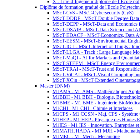
X - Titre d’Ingénieur diplômé de l’École po
Diplôme de formation gradué de l'Ecole Polytec
MScT-CyS - MScT-Cybersecurity (CyS)
MScT-DDDF - MScT-Double Degree Data 
MScT-DEPP - MScT-Data and Economics fo
MScT-DSAIB - MScT-Data Science and AI 
MScT-EDACF - MScT-Economics, Data Anal
MScT-EESM - MScT-Environmental Enginee
MScT-IOT - MScT-Internet of Things : Inn
MScT-LLGA - Track : Large Language Mode
MScT-MaQI - AI for Markets and Quantitat
MScT-STEEM - MScT-Energy Environment 
MScT-TRAI - MScT-Trust and Responsible
MScT-ViCAI - MScT-Visual Computing and
MScT-XCin - MScT-Extended Cinematogr
Master (DNM)
M1AMS - M1 AMS - Mathématiques Appliqué
M1BBH - M1 BBH - Biologie, Biotechnolog
M1BME - M1 BME - Ingénierie BioMédica
M1CHI - M1 CHI - Chimie et Interfaces
M1CPS - M1 CCSN - Maj. CPS - Système 
M1HEP - M1 HEP - Physique des Hautes E
M1IES - M1 IES - Innovation, Entreprise et
M1MATHJHADA - M1 MJH - Mathematiqu
M1MEC - M1 Mech - Mecanique