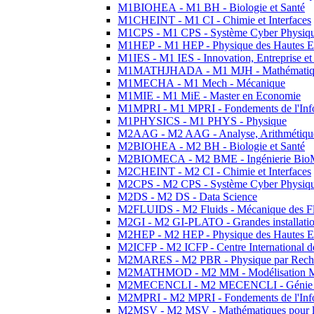
M1BIOHEA - M1 BH - Biologie et Santé
M1CHEINT - M1 CI - Chimie et Interfaces
M1CPS - M1 CPS - Système Cyber Physiq
M1HEP - M1 HEP - Physique des Hautes E
M1IES - M1 IES - Innovation, Entreprise et
M1MATHJHADA - M1 MJH - Mathématiqu
M1MECHA - M1 Mech - Mécanique
M1MIE - M1 MiE - Master en Economie
M1MPRI - M1 MPRI - Fondements de l'Inf
M1PHYSICS - M1 PHYS - Physique
M2AAG - M2 AAG - Analyse, Arithmétique
M2BIOHEA - M2 BH - Biologie et Santé
M2BIOMECA - M2 BME - Ingénierie BioM
M2CHEINT - M2 CI - Chimie et Interfaces
M2CPS - M2 CPS - Système Cyber Physiq
M2DS - M2 DS - Data Science
M2FLUIDS - M2 Fluids - Mécanique des Fl
M2GI - M2 GI-PLATO - Grandes installation
M2HEP - M2 HEP - Physique des Hautes E
M2ICFP - M2 ICFP - Centre International 
M2MARES - M2 PBR - Physique par Rech
M2MATHMOD - M2 MM - Modélisation M
M2MECENCLI - M2 MECENCLI - Génie Méc
M2MPRI - M2 MPRI - Fondements de l'Inf
M2MSV - M2 MSV - Mathématiques pour le