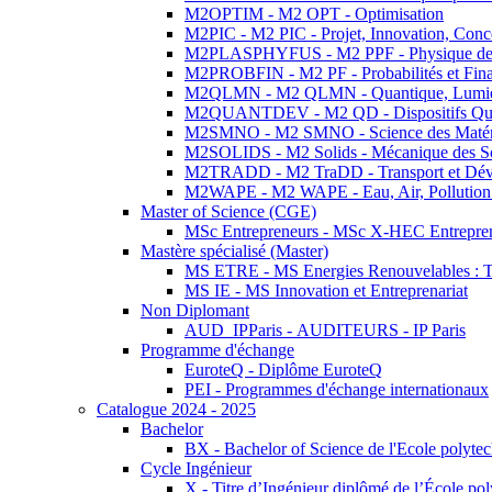
M2OPTIM - M2 OPT - Optimisation
M2PIC - M2 PIC - Projet, Innovation, Conc
M2PLASPHYFUS - M2 PPF - Physique des P
M2PROBFIN - M2 PF - Probabilités et Fin
M2QLMN - M2 QLMN - Quantique, Lumière
M2QUANTDEV - M2 QD - Dispositifs Qua
M2SMNO - M2 SMNO - Science des Matéri
M2SOLIDS - M2 Solids - Mécanique des So
M2TRADD - M2 TraDD - Transport et Dév
M2WAPE - M2 WAPE - Eau, Air, Pollution 
Master of Science (CGE)
MSc Entrepreneurs - MSc X-HEC Entrepre
Mastère spécialisé (Master)
MS ETRE - MS Energies Renouvelables : Tec
MS IE - MS Innovation et Entreprenariat
Non Diplomant
AUD_IPParis - AUDITEURS - IP Paris
Programme d'échange
EuroteQ - Diplôme EuroteQ
PEI - Programmes d'échange internationaux
Catalogue 2024 - 2025
Bachelor
BX - Bachelor of Science de l'Ecole polyte
Cycle Ingénieur
X - Titre d’Ingénieur diplômé de l’École po