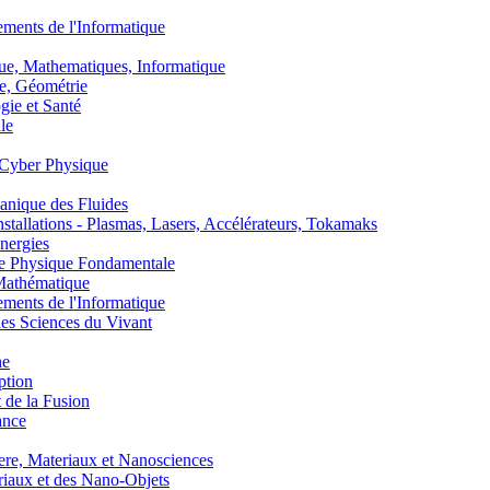
nts de l'Informatique
, Mathematiques, Informatique
, Géométrie
ie et Santé
le
Cyber Physique
nique des Fluides
lations - Plasmas, Lasers, Accélérateurs, Tokamaks
nergies
de Physique Fondamentale
athématique
nts de l'Informatique
s Sciences du Vivant
he
ption
 de la Fusion
ance
, Materiaux et Nanosciences
aux et des Nano-Objets