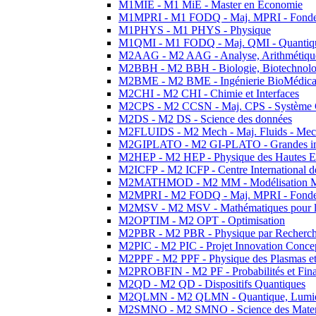
M1MIE - M1 MiE - Master en Economie
M1MPRI - M1 FODQ - Maj. MPRI - Fondeme
M1PHYS - M1 PHYS - Physique
M1QMI - M1 FODQ - Maj. QMI - Quantique
M2AAG - M2 AAG - Analyse, Arithmétique
M2BBH - M2 BBH - Biologie, Biotechnolog
M2BME - M2 BME - Ingénierie BioMédica
M2CHI - M2 CHI - Chimie et Interfaces
M2CPS - M2 CCSN - Maj. CPS - Système 
M2DS - M2 DS - Science des données
M2FLUIDS - M2 Mech - Maj. Fluids - Meca
M2GIPLATO - M2 GI-PLATO - Grandes instal
M2HEP - M2 HEP - Physique des Hautes E
M2ICFP - M2 ICFP - Centre International 
M2MATHMOD - M2 MM - Modélisation M
M2MPRI - M2 FODQ - Maj. MPRI - Fondeme
M2MSV - M2 MSV - Mathématiques pour le
M2OPTIM - M2 OPT - Optimisation
M2PBR - M2 PBR - Physique par Recherc
M2PIC - M2 PIC - Projet Innovation Conce
M2PPF - M2 PPF - Physique des Plasmas et
M2PROBFIN - M2 PF - Probabilités et Fin
M2QD - M2 QD - Dispositifs Quantiques
M2QLMN - M2 QLMN - Quantique, Lumiere
M2SMNO - M2 SMNO - Science des Materi