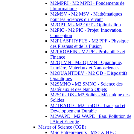
M2MPRI - M2 MPRI - Fondements de
l'Informatique
M2MSV - M2 MSV - Mathématiques
pour les Sciences du Vivant
M2OPTIM - M2 OPT - Optimisation
M2PIC - M2 PIC - Projet, Innovation,
Conception
M2PLASPHYFUS - M2 PPF - Physique
des Plasmas et de la Fusion
M2PROBFIN - M2 PF - Probabilités et
Finance
M2QLMN - M2 QLMN - Quantique,
Lumière, Matériaux et Nanosciences
M2QUANTDEV - M2 QD - Dispositifs
Quantiques
M2SMNO - M2 SMNO - Science des
Matériaux et des Nano-Objets
M2SOLIDS - M2 Solids - Mécanique des
Solides
M2TRADD - M2 TraDD - Transport et
Développement Durable
M2WAPE - M2 WAPE - Eau, Pollution de
l'Air et Energie
Master of Science (CGE)
MSc Entrepreneurs - MSc X-HEC