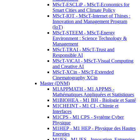
MScT-ESCLiP - MScT-Economics for
Smart Cities and Climate Policy
MScT-IOT - MScT-Internet of Things :
Innovation and Management Program
(IoT)
MScT-STEEM - MScT-Energy
Environment : Science Technology &
Management
MScT-TRAI - MScT-Trust and
Responsible AI
MScT-ViCAI - MScT-Visual Computing
and Creative AI
MScT-XCin - MScT-Extended
Cinematography XCin
Master (DNM)
M1APPMATH - M1 APPMS -
Mathématiques Appliquées et Statistiques
M1BIOHEA - M1 BH - Biologie et Santé
M1CHEINT - M1 CI - Chimie et
Interfaces
M1CPS - M1 CPS - Système Cyber
Physique
M1HEP - M1 HEP - Physique des Hautes
Energies
M1IES - M1 IES - Innovation, Entreprise