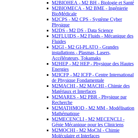
M2BIOHEA - M2 BH - Biologie et Santé
M2BIOMECA - M2 BME - Ingénierie
BioMédicale
M2CPS - M2 CPS - Système Cyber
Physique
M2DS - M2 DS - Data Science
M2FLUIDS - M2 Fluids - Mécanique des
Fluides
M2GI - M2 GI-PLATO - Grandes
installations - Plasmas, Lasers,
Accélérateurs, Tokamaks
M2HEP - M2 HEP - Physique des Hautes
Energies
M2ICFP - M2 ICFP - Centre International
de Physique Fondamentale
M2MACHI - M2 MACHI - Chimie des
Matériaux et Interfaces
M2MARES - M2 PBR - Physique par
Recherche
M2MATHMOD - M2 MM - Modélisation
Mathématique
M2MECENCLI - M2 MECENCLI -
Génie Mécanique pour les Cliniciens
M2MOCHI - M2 MoChI - Chimie
Moléculaire et Interfaces