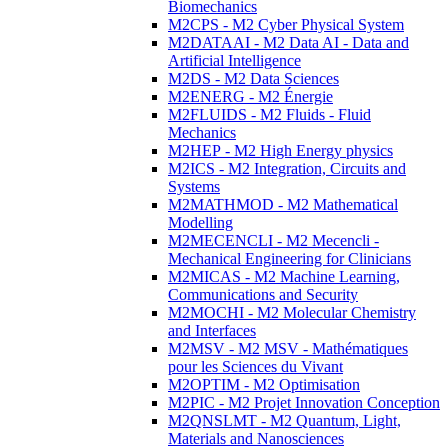
Biomechanics
M2CPS - M2 Cyber Physical System
M2DATAAI - M2 Data AI - Data and
Artificial Intelligence
M2DS - M2 Data Sciences
M2ENERG - M2 Énergie
M2FLUIDS - M2 Fluids - Fluid
Mechanics
M2HEP - M2 High Energy physics
M2ICS - M2 Integration, Circuits and
Systems
M2MATHMOD - M2 Mathematical
Modelling
M2MECENCLI - M2 Mecencli -
Mechanical Engineering for Clinicians
M2MICAS - M2 Machine Learning,
Communications and Security
M2MOCHI - M2 Molecular Chemistry
and Interfaces
M2MSV - M2 MSV - Mathématiques
pour les Sciences du Vivant
M2OPTIM - M2 Optimisation
M2PIC - M2 Projet Innovation Conception
M2QNSLMT - M2 Quantum, Light,
Materials and Nanosciences