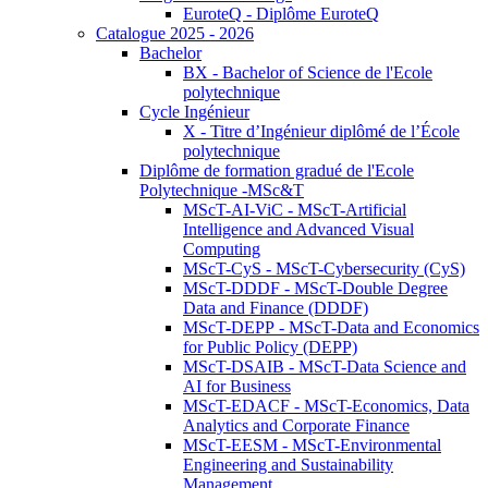
EuroteQ - Diplôme EuroteQ
Catalogue 2025 - 2026
Bachelor
BX - Bachelor of Science de l'Ecole
polytechnique
Cycle Ingénieur
X - Titre d’Ingénieur diplômé de l’École
polytechnique
Diplôme de formation gradué de l'Ecole
Polytechnique -MSc&T
MScT-AI-ViC - MScT-Artificial
Intelligence and Advanced Visual
Computing
MScT-CyS - MScT-Cybersecurity (CyS)
MScT-DDDF - MScT-Double Degree
Data and Finance (DDDF)
MScT-DEPP - MScT-Data and Economics
for Public Policy (DEPP)
MScT-DSAIB - MScT-Data Science and
AI for Business
MScT-EDACF - MScT-Economics, Data
Analytics and Corporate Finance
MScT-EESM - MScT-Environmental
Engineering and Sustainability
Management