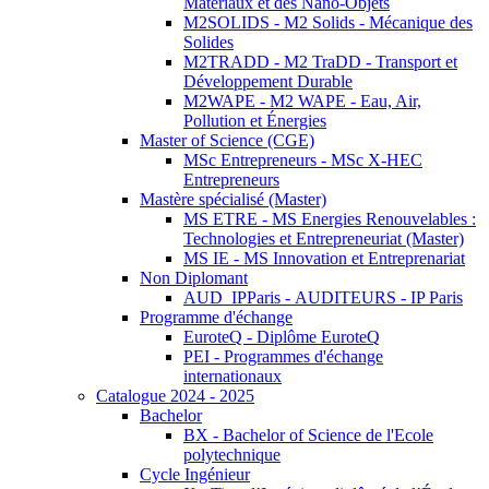
Matériaux et des Nano-Objets
M2SOLIDS - M2 Solids - Mécanique des
Solides
M2TRADD - M2 TraDD - Transport et
Développement Durable
M2WAPE - M2 WAPE - Eau, Air,
Pollution et Énergies
Master of Science (CGE)
MSc Entrepreneurs - MSc X-HEC
Entrepreneurs
Mastère spécialisé (Master)
MS ETRE - MS Energies Renouvelables :
Technologies et Entrepreneuriat (Master)
MS IE - MS Innovation et Entreprenariat
Non Diplomant
AUD_IPParis - AUDITEURS - IP Paris
Programme d'échange
EuroteQ - Diplôme EuroteQ
PEI - Programmes d'échange
internationaux
Catalogue 2024 - 2025
Bachelor
BX - Bachelor of Science de l'Ecole
polytechnique
Cycle Ingénieur