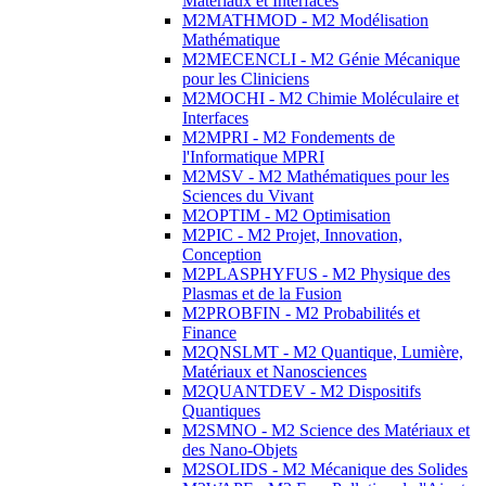
Matériaux et Interfaces
M2MATHMOD - M2 Modélisation
Mathématique
M2MECENCLI - M2 Génie Mécanique
pour les Cliniciens
M2MOCHI - M2 Chimie Moléculaire et
Interfaces
M2MPRI - M2 Fondements de
l'Informatique MPRI
M2MSV - M2 Mathématiques pour les
Sciences du Vivant
M2OPTIM - M2 Optimisation
M2PIC - M2 Projet, Innovation,
Conception
M2PLASPHYFUS - M2 Physique des
Plasmas et de la Fusion
M2PROBFIN - M2 Probabilités et
Finance
M2QNSLMT - M2 Quantique, Lumière,
Matériaux et Nanosciences
M2QUANTDEV - M2 Dispositifs
Quantiques
M2SMNO - M2 Science des Matériaux et
des Nano-Objets
M2SOLIDS - M2 Mécanique des Solides