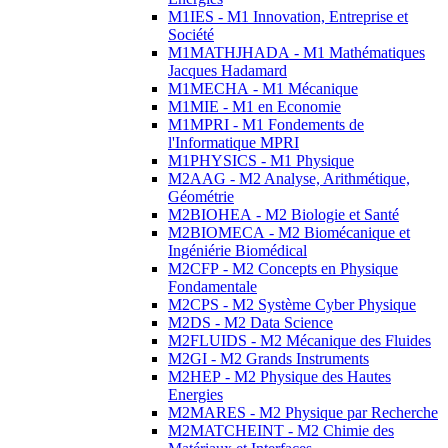
M1IES - M1 Innovation, Entreprise et
Société
M1MATHJHADA - M1 Mathématiques
Jacques Hadamard
M1MECHA - M1 Mécanique
M1MIE - M1 en Economie
M1MPRI - M1 Fondements de
l'Informatique MPRI
M1PHYSICS - M1 Physique
M2AAG - M2 Analyse, Arithmétique,
Géométrie
M2BIOHEA - M2 Biologie et Santé
M2BIOMECA - M2 Biomécanique et
Ingéniérie Biomédical
M2CFP - M2 Concepts en Physique
Fondamentale
M2CPS - M2 Système Cyber Physique
M2DS - M2 Data Science
M2FLUIDS - M2 Mécanique des Fluides
M2GI - M2 Grands Instruments
M2HEP - M2 Physique des Hautes
Energies
M2MARES - M2 Physique par Recherche
M2MATCHEINT - M2 Chimie des