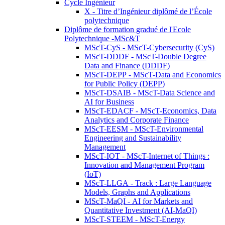
Cycle Ingénieur
X - Titre d’Ingénieur diplômé de l’École
polytechnique
Diplôme de formation gradué de l'Ecole
Polytechnique -MSc&T
MScT-CyS - MScT-Cybersecurity (CyS)
MScT-DDDF - MScT-Double Degree
Data and Finance (DDDF)
MScT-DEPP - MScT-Data and Economics
for Public Policy (DEPP)
MScT-DSAIB - MScT-Data Science and
AI for Business
MScT-EDACF - MScT-Economics, Data
Analytics and Corporate Finance
MScT-EESM - MScT-Environmental
Engineering and Sustainability
Management
MScT-IOT - MScT-Internet of Things :
Innovation and Management Program
(IoT)
MScT-LLGA - Track : Large Language
Models, Graphs and Applications
MScT-MaQI - AI for Markets and
Quantitative Investment (AI-MaQI)
MScT-STEEM - MScT-Energy