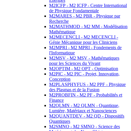
Energies
M2ICFP - M2 ICFP - Centre International
de Physique Fondamentale
M2MARES - M2 PBR - Physique par
Recherche
M2MATHMOD - M2 MM - Modélisation
Mathématique
M2MECENCLI - M2 MECENCLI -
Génie Mécanique pour les Cliniciens
M2MPRI - M2 MPRI - Fondements de
l'Informatique
M2MSV - M2 MSV - Mathématiques
pour les Sciences du Vivant
M2OPTIM - M2 OPT - Optimisation
M2PIC - M2 PIC - Projet, Innovation,
Conception
M2PLASPHYFUS - M2 PPF - Physique
des Plasmas et de la Fusion
M2PROBFIN - M2 PF - Probabilités et
Finance
M2QLMN - M2 QLMN - Quantique,
Lumière, Matériaux et Nanosciences
M2QUANTDEV - M2 QD - Dispositifs
Quantiques
M2SMNO - M2 SMNO - Science des