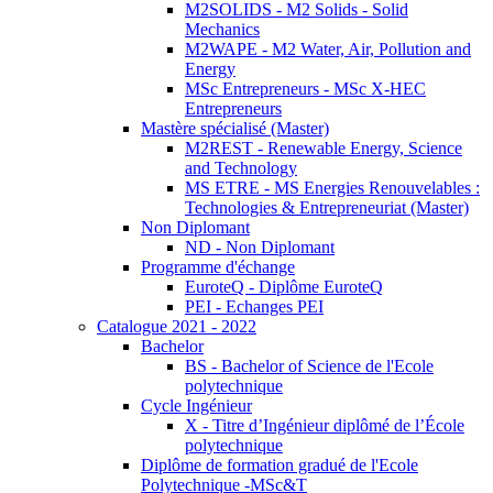
M2SOLIDS - M2 Solids - Solid
Mechanics
M2WAPE - M2 Water, Air, Pollution and
Energy
MSc Entrepreneurs - MSc X-HEC
Entrepreneurs
Mastère spécialisé (Master)
M2REST - Renewable Energy, Science
and Technology
MS ETRE - MS Energies Renouvelables :
Technologies & Entrepreneuriat (Master)
Non Diplomant
ND - Non Diplomant
Programme d'échange
EuroteQ - Diplôme EuroteQ
PEI - Echanges PEI
Catalogue 2021 - 2022
Bachelor
BS - Bachelor of Science de l'Ecole
polytechnique
Cycle Ingénieur
X - Titre d’Ingénieur diplômé de l’École
polytechnique
Diplôme de formation gradué de l'Ecole
Polytechnique -MSc&T