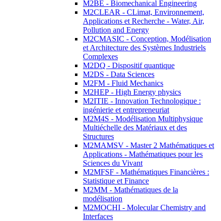
M2BE - Biomechanical Engineering
M2CLEAR - CLimat, Environnement,
Applications et Recherche - Water, Air,
Pollution and Energy
M2CMASIC - Conception, Modélisation
et Architecture des Systèmes Industriels
Complexes
M2DQ - Dispositif quantique
M2DS - Data Sciences
M2FM - Fluid Mechanics
M2HEP - High Energy physics
M2ITIE - Innovation Technologique :
ingénierie et entrepreneuriat
M2M4S - Modélisation Multiphysique
Multiéchelle des Matériaux et des
Structures
M2MAMSV - Master 2 Mathématiques et
Applications - Mathématiques pour les
Sciences du Vivant
M2MFSF - Mathématiques Financières :
Statistique et Finance
M2MM - Mathématiques de la
modélisation
M2MOCHI - Molecular Chemistry and
Interfaces