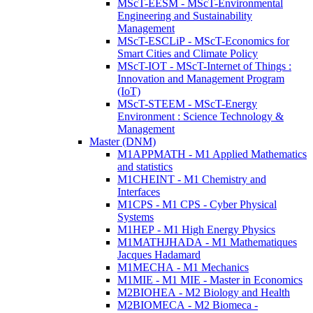
MScT-EESM - MScT-Environmental
Engineering and Sustainability
Management
MScT-ESCLiP - MScT-Economics for
Smart Cities and Climate Policy
MScT-IOT - MScT-Internet of Things :
Innovation and Management Program
(IoT)
MScT-STEEM - MScT-Energy
Environment : Science Technology &
Management
Master (DNM)
M1APPMATH - M1 Applied Mathematics
and statistics
M1CHEINT - M1 Chemistry and
Interfaces
M1CPS - M1 CPS - Cyber Physical
Systems
M1HEP - M1 High Energy Physics
M1MATHJHADA - M1 Mathematiques
Jacques Hadamard
M1MECHA - M1 Mechanics
M1MIE - M1 MIE - Master in Economics
M2BIOHEA - M2 Biology and Health
M2BIOMECA - M2 Biomeca -