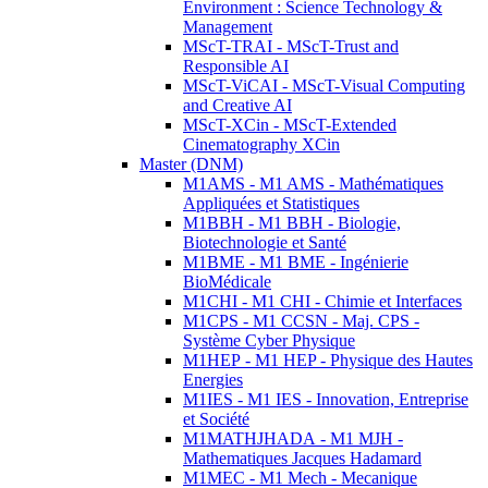
Environment : Science Technology &
Management
MScT-TRAI - MScT-Trust and
Responsible AI
MScT-ViCAI - MScT-Visual Computing
and Creative AI
MScT-XCin - MScT-Extended
Cinematography XCin
Master (DNM)
M1AMS - M1 AMS - Mathématiques
Appliquées et Statistiques
M1BBH - M1 BBH - Biologie,
Biotechnologie et Santé
M1BME - M1 BME - Ingénierie
BioMédicale
M1CHI - M1 CHI - Chimie et Interfaces
M1CPS - M1 CCSN - Maj. CPS -
Système Cyber Physique
M1HEP - M1 HEP - Physique des Hautes
Energies
M1IES - M1 IES - Innovation, Entreprise
et Société
M1MATHJHADA - M1 MJH -
Mathematiques Jacques Hadamard
M1MEC - M1 Mech - Mecanique