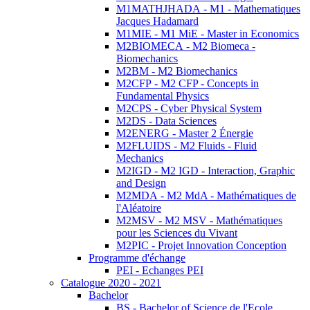
M1MATHJHADA - M1 - Mathematiques
Jacques Hadamard
M1MIE - M1 MiE - Master in Economics
M2BIOMECA - M2 Biomeca -
Biomechanics
M2BM - M2 Biomechanics
M2CFP - M2 CFP - Concepts in
Fundamental Physics
M2CPS - Cyber Physical System
M2DS - Data Sciences
M2ENERG - Master 2 Énergie
M2FLUIDS - M2 Fluids - Fluid
Mechanics
M2IGD - M2 IGD - Interaction, Graphic
and Design
M2MDA - M2 MdA - Mathématiques de
l'Aléatoire
M2MSV - M2 MSV - Mathématiques
pour les Sciences du Vivant
M2PIC - Projet Innovation Conception
Programme d'échange
PEI - Echanges PEI
Catalogue 2020 - 2021
Bachelor
BS - Bachelor of Science de l'Ecole