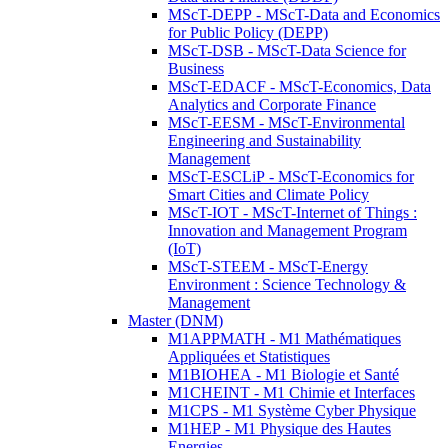
MScT-DEPP - MScT-Data and Economics
for Public Policy (DEPP)
MScT-DSB - MScT-Data Science for
Business
MScT-EDACF - MScT-Economics, Data
Analytics and Corporate Finance
MScT-EESM - MScT-Environmental
Engineering and Sustainability
Management
MScT-ESCLiP - MScT-Economics for
Smart Cities and Climate Policy
MScT-IOT - MScT-Internet of Things :
Innovation and Management Program
(IoT)
MScT-STEEM - MScT-Energy
Environment : Science Technology &
Management
Master (DNM)
M1APPMATH - M1 Mathématiques
Appliquées et Statistiques
M1BIOHEA - M1 Biologie et Santé
M1CHEINT - M1 Chimie et Interfaces
M1CPS - M1 Système Cyber Physique
M1HEP - M1 Physique des Hautes
Energies