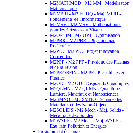
M2MATHMOD - M2 MM - Modélisation
Mathématique
M2MPRI - M2 FODQ - Maj. MPRI -
Fondements de l'Informatique
M2MSV - M2 MSV - Mathématiques
pour les Sciences du Vivant
M2OPTIM - M2 OPT - Optimisation
M2PBR - M2 PBR - Physique par
Recherche
M2PIC - M2 PIC - Projet Innovation
Conception
M2PPF - M2 PPF - Physique des Plasmas
et de la Fusion
M2PROBFIN - M2 PF - Probabilités et
Finance
M2QD - M2 QD - Dispositifs Quantiques
M2QLMN - M2 QLMN - Quantique,
Lumiere, Materiaux et Nanosciences
M2SMNO - M2 SMNO - Science des
Materiaux et des Nano-Objets
M2SOLIDS - M2 Mech - Maj. Solids -
Mecanique des Solides
M2WAPE - M2 Mech - Maj. WAPE -
Eau, Air, Pollution et Energies
Programme d'échange