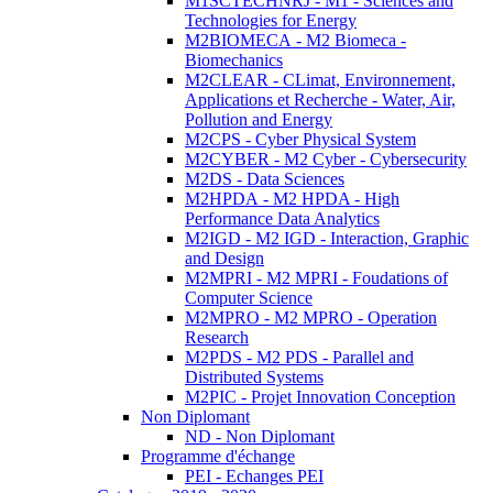
M1SCTECHNRJ - M1 - Sciences and
Technologies for Energy
M2BIOMECA - M2 Biomeca -
Biomechanics
M2CLEAR - CLimat, Environnement,
Applications et Recherche - Water, Air,
Pollution and Energy
M2CPS - Cyber Physical System
M2CYBER - M2 Cyber - Cybersecurity
M2DS - Data Sciences
M2HPDA - M2 HPDA - High
Performance Data Analytics
M2IGD - M2 IGD - Interaction, Graphic
and Design
M2MPRI - M2 MPRI - Foudations of
Computer Science
M2MPRO - M2 MPRO - Operation
Research
M2PDS - M2 PDS - Parallel and
Distributed Systems
M2PIC - Projet Innovation Conception
Non Diplomant
ND - Non Diplomant
Programme d'échange
PEI - Echanges PEI