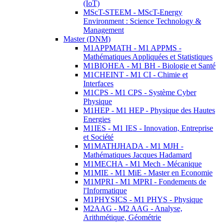
(IoT)
MScT-STEEM - MScT-Energy
Environment : Science Technology &
Management
Master (DNM)
M1APPMATH - M1 APPMS -
Mathématiques Appliquées et Statistiques
M1BIOHEA - M1 BH - Biologie et Santé
M1CHEINT - M1 CI - Chimie et
Interfaces
M1CPS - M1 CPS - Système Cyber
Physique
M1HEP - M1 HEP - Physique des Hautes
Energies
M1IES - M1 IES - Innovation, Entreprise
et Société
M1MATHJHADA - M1 MJH -
Mathématiques Jacques Hadamard
M1MECHA - M1 Mech - Mécanique
M1MIE - M1 MiE - Master en Economie
M1MPRI - M1 MPRI - Fondements de
l'Informatique
M1PHYSICS - M1 PHYS - Physique
M2AAG - M2 AAG - Analyse,
Arithmétique, Géométrie