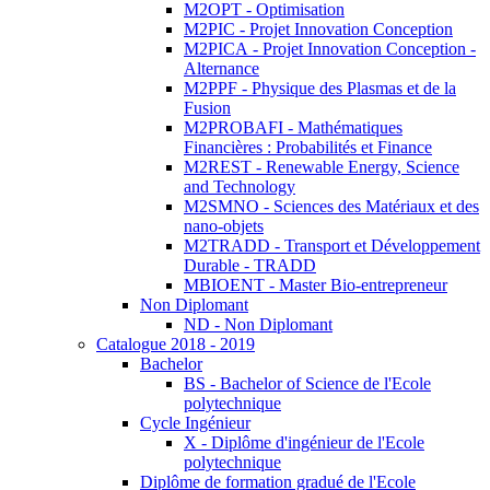
M2OPT - Optimisation
M2PIC - Projet Innovation Conception
M2PICA - Projet Innovation Conception -
Alternance
M2PPF - Physique des Plasmas et de la
Fusion
M2PROBAFI - Mathématiques
Financières : Probabilités et Finance
M2REST - Renewable Energy, Science
and Technology
M2SMNO - Sciences des Matériaux et des
nano-objets
M2TRADD - Transport et Développement
Durable - TRADD
MBIOENT - Master Bio-entrepreneur
Non Diplomant
ND - Non Diplomant
Catalogue 2018 - 2019
Bachelor
BS - Bachelor of Science de l'Ecole
polytechnique
Cycle Ingénieur
X - Diplôme d'ingénieur de l'Ecole
polytechnique
Diplôme de formation gradué de l'Ecole