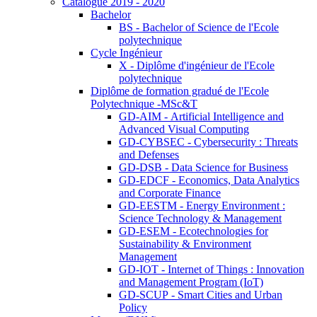
Catalogue 2019 - 2020
Bachelor
BS - Bachelor of Science de l'Ecole
polytechnique
Cycle Ingénieur
X - Diplôme d'ingénieur de l'Ecole
polytechnique
Diplôme de formation gradué de l'Ecole
Polytechnique -MSc&T
GD-AIM - Artificial Intelligence and
Advanced Visual Computing
GD-CYBSEC - Cybersecurity : Threats
and Defenses
GD-DSB - Data Science for Business
GD-EDCF - Economics, Data Analytics
and Corporate Finance
GD-EESTM - Energy Environment :
Science Technology & Management
GD-ESEM - Ecotechnologies for
Sustainability & Environment
Management
GD-IOT - Internet of Things : Innovation
and Management Program (IoT)
GD-SCUP - Smart Cities and Urban
Policy