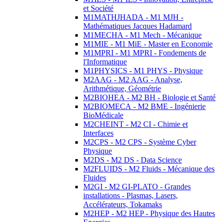
et Société
M1MATHJHADA - M1 MJH -
Mathématiques Jacques Hadamard
M1MECHA - M1 Mech - Mécanique
M1MIE - M1 MiE - Master en Economie
M1MPRI - M1 MPRI - Fondements de
l'Informatique
M1PHYSICS - M1 PHYS - Physique
M2AAG - M2 AAG - Analyse,
Arithmétique, Géométrie
M2BIOHEA - M2 BH - Biologie et Santé
M2BIOMECA - M2 BME - Ingénierie
BioMédicale
M2CHEINT - M2 CI - Chimie et
Interfaces
M2CPS - M2 CPS - Système Cyber
Physique
M2DS - M2 DS - Data Science
M2FLUIDS - M2 Fluids - Mécanique des
Fluides
M2GI - M2 GI-PLATO - Grandes
installations - Plasmas, Lasers,
Accélérateurs, Tokamaks
M2HEP - M2 HEP - Physique des Hautes