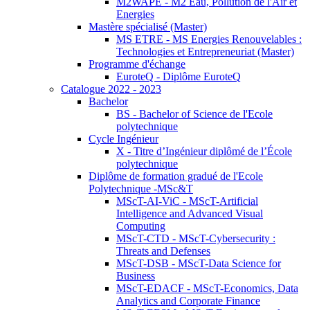
M2WAPE - M2 Eau, Pollution de l'Air et
Energies
Mastère spécialisé (Master)
MS ETRE - MS Energies Renouvelables :
Technologies et Entrepreneuriat (Master)
Programme d'échange
EuroteQ - Diplôme EuroteQ
Catalogue 2022 - 2023
Bachelor
BS - Bachelor of Science de l'Ecole
polytechnique
Cycle Ingénieur
X - Titre d’Ingénieur diplômé de l’École
polytechnique
Diplôme de formation gradué de l'Ecole
Polytechnique -MSc&T
MScT-AI-ViC - MScT-Artificial
Intelligence and Advanced Visual
Computing
MScT-CTD - MScT-Cybersecurity :
Threats and Defenses
MScT-DSB - MScT-Data Science for
Business
MScT-EDACF - MScT-Economics, Data
Analytics and Corporate Finance