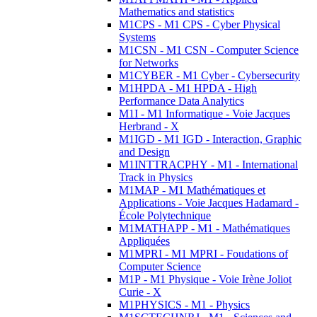
Mathematics and statistics
M1CPS - M1 CPS - Cyber Physical
Systems
M1CSN - M1 CSN - Computer Science
for Networks
M1CYBER - M1 Cyber - Cybersecurity
M1HPDA - M1 HPDA - High
Performance Data Analytics
M1I - M1 Informatique - Voie Jacques
Herbrand - X
M1IGD - M1 IGD - Interaction, Graphic
and Design
M1INTTRACPHY - M1 - International
Track in Physics
M1MAP - M1 Mathématiques et
Applications - Voie Jacques Hadamard -
École Polytechnique
M1MATHAPP - M1 - Mathématiques
Appliquées
M1MPRI - M1 MPRI - Foudations of
Computer Science
M1P - M1 Physique - Voie Irène Joliot
Curie - X
M1PHYSICS - M1 - Physics