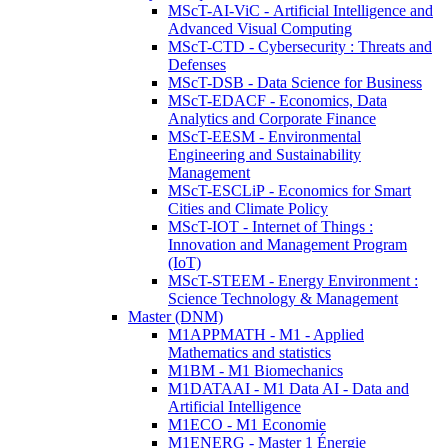
MScT-AI-ViC - Artificial Intelligence and
Advanced Visual Computing
MScT-CTD - Cybersecurity : Threats and
Defenses
MScT-DSB - Data Science for Business
MScT-EDACF - Economics, Data
Analytics and Corporate Finance
MScT-EESM - Environmental
Engineering and Sustainability
Management
MScT-ESCLiP - Economics for Smart
Cities and Climate Policy
MScT-IOT - Internet of Things :
Innovation and Management Program
(IoT)
MScT-STEEM - Energy Environment :
Science Technology & Management
Master (DNM)
M1APPMATH - M1 - Applied
Mathematics and statistics
M1BM - M1 Biomechanics
M1DATAAI - M1 Data AI - Data and
Artificial Intelligence
M1ECO - M1 Economie
M1ENERG - Master 1 Énergie