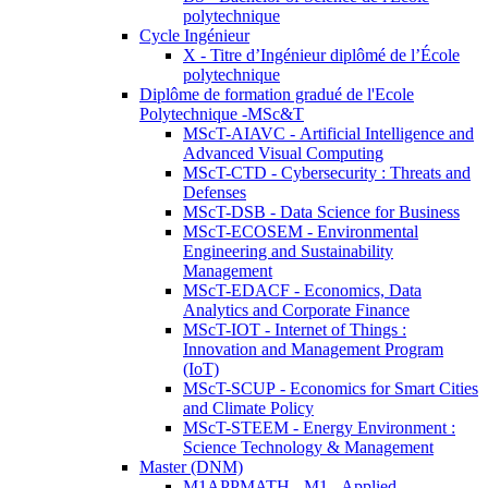
polytechnique
Cycle Ingénieur
X - Titre d’Ingénieur diplômé de l’École
polytechnique
Diplôme de formation gradué de l'Ecole
Polytechnique -MSc&T
MScT-AIAVC - Artificial Intelligence and
Advanced Visual Computing
MScT-CTD - Cybersecurity : Threats and
Defenses
MScT-DSB - Data Science for Business
MScT-ECOSEM - Environmental
Engineering and Sustainability
Management
MScT-EDACF - Economics, Data
Analytics and Corporate Finance
MScT-IOT - Internet of Things :
Innovation and Management Program
(IoT)
MScT-SCUP - Economics for Smart Cities
and Climate Policy
MScT-STEEM - Energy Environment :
Science Technology & Management
Master (DNM)
M1APPMATH - M1 - Applied