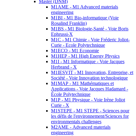
Master (DNM)
M1AME - M1 Advanced materials
engineering
M1BI - M1 Bio-informatique (Voie
Rosalind Franklin)
M1BS - M1 Biologie-Santé - Voie Boris
Ephrussi-X
M1C - M1 Chimie - Voie Fréderic Joliot-
Curie - Ecole Polytechnique
M1ECO - M1 Economie
M1HEP - M1 High Energy Physics
M1I - M1 Informatique - Voie Jacques
Herbrand - X
M1IESVIT - M1 Innovation, Entreprise, et
Société - Voie Innovation technologique
M1MAP - M1 Mathématiques et
Applications - Voie Jacques Hadamard -
École Polytechnique
M1P - M1 Physique - Voie Irène Joliot
Curie - X
M1STEPE - M1 STEPE - Sciences pour
les défis de l'environnement/Sciences for
environmentals challenges
M2AME - Advanced materials
engineering