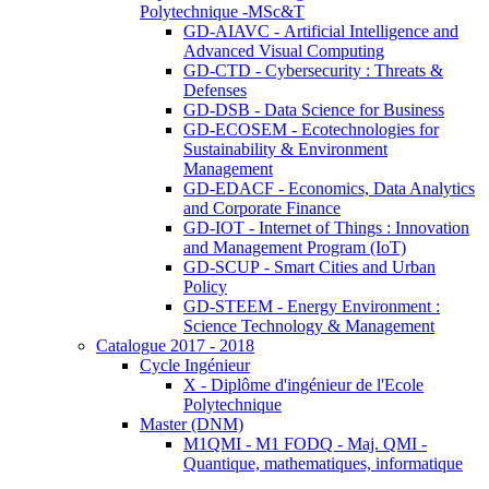
Polytechnique -MSc&T
GD-AIAVC - Artificial Intelligence and
Advanced Visual Computing
GD-CTD - Cybersecurity : Threats &
Defenses
GD-DSB - Data Science for Business
GD-ECOSEM - Ecotechnologies for
Sustainability & Environment
Management
GD-EDACF - Economics, Data Analytics
and Corporate Finance
GD-IOT - Internet of Things : Innovation
and Management Program (IoT)
GD-SCUP - Smart Cities and Urban
Policy
GD-STEEM - Energy Environment :
Science Technology & Management
Catalogue 2017 - 2018
Cycle Ingénieur
X - Diplôme d'ingénieur de l'Ecole
Polytechnique
Master (DNM)
M1QMI - M1 FODQ - Maj. QMI -
Quantique, mathematiques, informatique