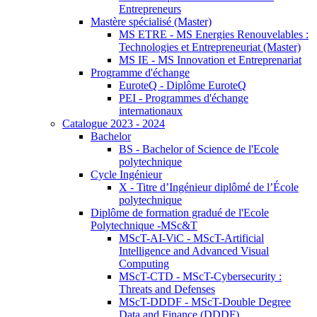
Entrepreneurs
Mastère spécialisé (Master)
MS ETRE - MS Energies Renouvelables :
Technologies et Entrepreneuriat (Master)
MS IE - MS Innovation et Entreprenariat
Programme d'échange
EuroteQ - Diplôme EuroteQ
PEI - Programmes d'échange
internationaux
Catalogue 2023 - 2024
Bachelor
BS - Bachelor of Science de l'Ecole
polytechnique
Cycle Ingénieur
X - Titre d’Ingénieur diplômé de l’École
polytechnique
Diplôme de formation gradué de l'Ecole
Polytechnique -MSc&T
MScT-AI-ViC - MScT-Artificial
Intelligence and Advanced Visual
Computing
MScT-CTD - MScT-Cybersecurity :
Threats and Defenses
MScT-DDDF - MScT-Double Degree
Data and Finance (DDDF)