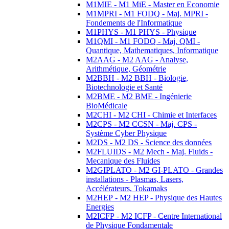
M1MIE - M1 MiE - Master en Economie
M1MPRI - M1 FODQ - Maj. MPRI -
Fondements de l'Informatique
M1PHYS - M1 PHYS - Physique
M1QMI - M1 FODQ - Maj. QMI -
Quantique, Mathematiques, Informatique
M2AAG - M2 AAG - Analyse,
Arithmétique, Géométrie
M2BBH - M2 BBH - Biologie,
Biotechnologie et Santé
M2BME - M2 BME - Ingénierie
BioMédicale
M2CHI - M2 CHI - Chimie et Interfaces
M2CPS - M2 CCSN - Maj. CPS -
Système Cyber Physique
M2DS - M2 DS - Science des données
M2FLUIDS - M2 Mech - Maj. Fluids -
Mecanique des Fluides
M2GIPLATO - M2 GI-PLATO - Grandes
installations - Plasmas, Lasers,
Accélérateurs, Tokamaks
M2HEP - M2 HEP - Physique des Hautes
Energies
M2ICFP - M2 ICFP - Centre International
de Physique Fondamentale