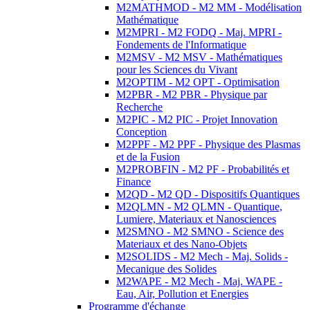
M2MATHMOD - M2 MM - Modélisation
Mathématique
M2MPRI - M2 FODQ - Maj. MPRI -
Fondements de l'Informatique
M2MSV - M2 MSV - Mathématiques
pour les Sciences du Vivant
M2OPTIM - M2 OPT - Optimisation
M2PBR - M2 PBR - Physique par
Recherche
M2PIC - M2 PIC - Projet Innovation
Conception
M2PPF - M2 PPF - Physique des Plasmas
et de la Fusion
M2PROBFIN - M2 PF - Probabilités et
Finance
M2QD - M2 QD - Dispositifs Quantiques
M2QLMN - M2 QLMN - Quantique,
Lumiere, Materiaux et Nanosciences
M2SMNO - M2 SMNO - Science des
Materiaux et des Nano-Objets
M2SOLIDS - M2 Mech - Maj. Solids -
Mecanique des Solides
M2WAPE - M2 Mech - Maj. WAPE -
Eau, Air, Pollution et Energies
Programme d'échange