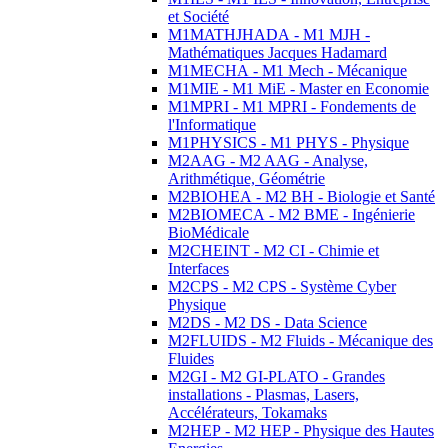
et Société
M1MATHJHADA - M1 MJH -
Mathématiques Jacques Hadamard
M1MECHA - M1 Mech - Mécanique
M1MIE - M1 MiE - Master en Economie
M1MPRI - M1 MPRI - Fondements de
l'Informatique
M1PHYSICS - M1 PHYS - Physique
M2AAG - M2 AAG - Analyse,
Arithmétique, Géométrie
M2BIOHEA - M2 BH - Biologie et Santé
M2BIOMECA - M2 BME - Ingénierie
BioMédicale
M2CHEINT - M2 CI - Chimie et
Interfaces
M2CPS - M2 CPS - Système Cyber
Physique
M2DS - M2 DS - Data Science
M2FLUIDS - M2 Fluids - Mécanique des
Fluides
M2GI - M2 GI-PLATO - Grandes
installations - Plasmas, Lasers,
Accélérateurs, Tokamaks
M2HEP - M2 HEP - Physique des Hautes