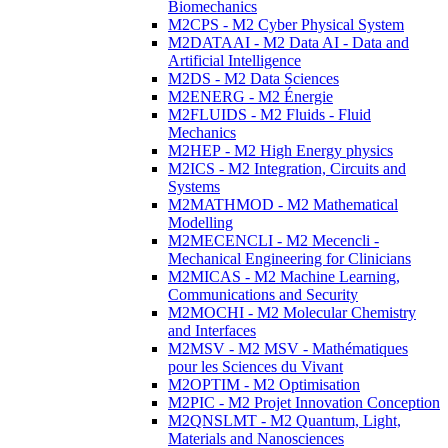
Biomechanics
M2CPS - M2 Cyber Physical System
M2DATAAI - M2 Data AI - Data and
Artificial Intelligence
M2DS - M2 Data Sciences
M2ENERG - M2 Énergie
M2FLUIDS - M2 Fluids - Fluid
Mechanics
M2HEP - M2 High Energy physics
M2ICS - M2 Integration, Circuits and
Systems
M2MATHMOD - M2 Mathematical
Modelling
M2MECENCLI - M2 Mecencli -
Mechanical Engineering for Clinicians
M2MICAS - M2 Machine Learning,
Communications and Security
M2MOCHI - M2 Molecular Chemistry
and Interfaces
M2MSV - M2 MSV - Mathématiques
pour les Sciences du Vivant
M2OPTIM - M2 Optimisation
M2PIC - M2 Projet Innovation Conception
M2QNSLMT - M2 Quantum, Light,
Materials and Nanosciences