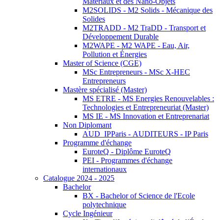
Matériaux et des Nano-Objets
M2SOLIDS - M2 Solids - Mécanique des
Solides
M2TRADD - M2 TraDD - Transport et
Développement Durable
M2WAPE - M2 WAPE - Eau, Air,
Pollution et Énergies
Master of Science (CGE)
MSc Entrepreneurs - MSc X-HEC
Entrepreneurs
Mastère spécialisé (Master)
MS ETRE - MS Energies Renouvelables :
Technologies et Entrepreneuriat (Master)
MS IE - MS Innovation et Entreprenariat
Non Diplomant
AUD_IPParis - AUDITEURS - IP Paris
Programme d'échange
EuroteQ - Diplôme EuroteQ
PEI - Programmes d'échange
internationaux
Catalogue 2024 - 2025
Bachelor
BX - Bachelor of Science de l'Ecole
polytechnique
Cycle Ingénieur