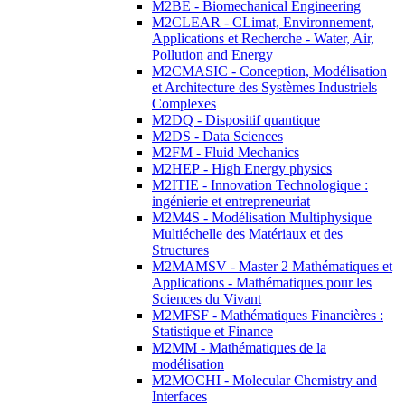
M2BE - Biomechanical Engineering
M2CLEAR - CLimat, Environnement,
Applications et Recherche - Water, Air,
Pollution and Energy
M2CMASIC - Conception, Modélisation
et Architecture des Systèmes Industriels
Complexes
M2DQ - Dispositif quantique
M2DS - Data Sciences
M2FM - Fluid Mechanics
M2HEP - High Energy physics
M2ITIE - Innovation Technologique :
ingénierie et entrepreneuriat
M2M4S - Modélisation Multiphysique
Multiéchelle des Matériaux et des
Structures
M2MAMSV - Master 2 Mathématiques et
Applications - Mathématiques pour les
Sciences du Vivant
M2MFSF - Mathématiques Financières :
Statistique et Finance
M2MM - Mathématiques de la
modélisation
M2MOCHI - Molecular Chemistry and
Interfaces