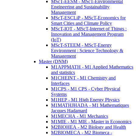
MScT-EESM - MScT-Environmental
Engineering and Sustainability
Management
MScT-ESCLiP - MScT-Economics for
Smart Cities and Climate Policy
MScT-IOT - MScT-Internet of Things :
Innovation and Management Program
(IoT)
MScT-STEEM - MScT-Energy
Environment : Science Technology &
Management
Master (DNM)
M1APPMATH - M1 Applied Mathematics
and statistics
M1CHEINT - M1 Chemistry and
Interfaces
M1CPS - M1 CPS - Cyber Physical
Systems
M1HEP - M1 High Energy Physics
M1MATHJHADA - M1 Mathematiques
Jacques Hadamard
M1MECHA - M1 Mechanics
M1MIE - M1 MIE - Master in Economics
M2BIOHEA - M2 Biology and Health
M2BIOMECA - M2 Biomeca -