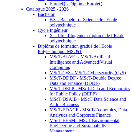
EuroteQ - Diplôme EuroteQ
Catalogue 2025 - 2026
Bachelor
BX - Bachelor of Science de l'Ecole
polytechnique
Cycle Ingénieur
X - Titre d’Ingénieur diplômé de l’École
polytechnique
Diplôme de formation gradué de l'Ecole
Polytechnique -MSc&T
MScT-AI-ViC - MScT-Artificial
Intelligence and Advanced Visual
Computing
MScT-CyS - MScT-Cybersecurity (CyS)
MScT-DDDF - MScT-Double Degree
Data and Finance (DDDF)
MScT-DEPP - MScT-Data and Economics
for Public Policy (DEPP)
MScT-DSAIB - MScT-Data Science and
AI for Business
MScT-EDACF - MScT-Economics, Data
Analytics and Corporate Finance
MScT-EESM - MScT-Environmental
Engineering and Sustainability
Management