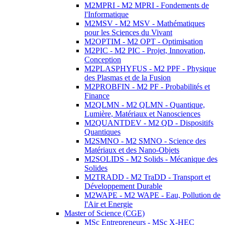
M2MPRI - M2 MPRI - Fondements de
l'Informatique
M2MSV - M2 MSV - Mathématiques
pour les Sciences du Vivant
M2OPTIM - M2 OPT - Optimisation
M2PIC - M2 PIC - Projet, Innovation,
Conception
M2PLASPHYFUS - M2 PPF - Physique
des Plasmas et de la Fusion
M2PROBFIN - M2 PF - Probabilités et
Finance
M2QLMN - M2 QLMN - Quantique,
Lumière, Matériaux et Nanosciences
M2QUANTDEV - M2 QD - Dispositifs
Quantiques
M2SMNO - M2 SMNO - Science des
Matériaux et des Nano-Objets
M2SOLIDS - M2 Solids - Mécanique des
Solides
M2TRADD - M2 TraDD - Transport et
Développement Durable
M2WAPE - M2 WAPE - Eau, Pollution de
l'Air et Energie
Master of Science (CGE)
MSc Entrepreneurs - MSc X-HEC