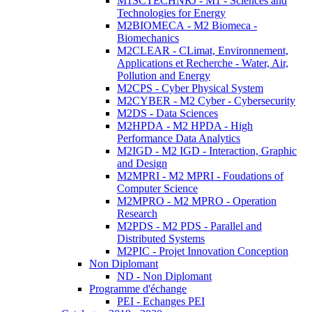
M1SCTECHNRJ - M1 - Sciences and
Technologies for Energy
M2BIOMECA - M2 Biomeca -
Biomechanics
M2CLEAR - CLimat, Environnement,
Applications et Recherche - Water, Air,
Pollution and Energy
M2CPS - Cyber Physical System
M2CYBER - M2 Cyber - Cybersecurity
M2DS - Data Sciences
M2HPDA - M2 HPDA - High
Performance Data Analytics
M2IGD - M2 IGD - Interaction, Graphic
and Design
M2MPRI - M2 MPRI - Foudations of
Computer Science
M2MPRO - M2 MPRO - Operation
Research
M2PDS - M2 PDS - Parallel and
Distributed Systems
M2PIC - Projet Innovation Conception
Non Diplomant
ND - Non Diplomant
Programme d'échange
PEI - Echanges PEI