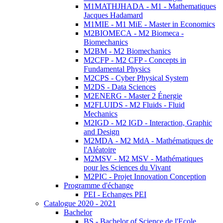
M1MATHJHADA - M1 - Mathematiques
Jacques Hadamard
M1MIE - M1 MiE - Master in Economics
M2BIOMECA - M2 Biomeca -
Biomechanics
M2BM - M2 Biomechanics
M2CFP - M2 CFP - Concepts in
Fundamental Physics
M2CPS - Cyber Physical System
M2DS - Data Sciences
M2ENERG - Master 2 Énergie
M2FLUIDS - M2 Fluids - Fluid
Mechanics
M2IGD - M2 IGD - Interaction, Graphic
and Design
M2MDA - M2 MdA - Mathématiques de
l'Aléatoire
M2MSV - M2 MSV - Mathématiques
pour les Sciences du Vivant
M2PIC - Projet Innovation Conception
Programme d'échange
PEI - Echanges PEI
Catalogue 2020 - 2021
Bachelor
BS - Bachelor of Science de l'Ecole