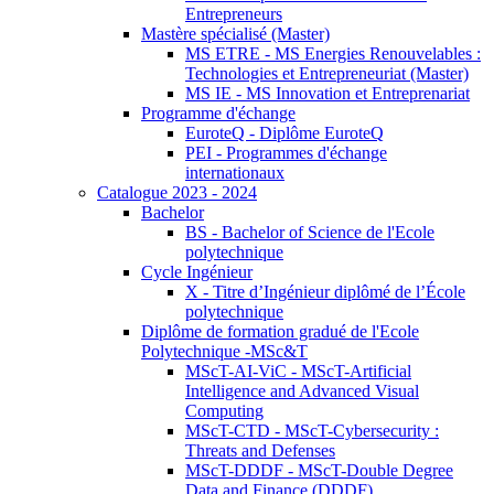
Entrepreneurs
Mastère spécialisé (Master)
MS ETRE - MS Energies Renouvelables :
Technologies et Entrepreneuriat (Master)
MS IE - MS Innovation et Entreprenariat
Programme d'échange
EuroteQ - Diplôme EuroteQ
PEI - Programmes d'échange
internationaux
Catalogue 2023 - 2024
Bachelor
BS - Bachelor of Science de l'Ecole
polytechnique
Cycle Ingénieur
X - Titre d’Ingénieur diplômé de l’École
polytechnique
Diplôme de formation gradué de l'Ecole
Polytechnique -MSc&T
MScT-AI-ViC - MScT-Artificial
Intelligence and Advanced Visual
Computing
MScT-CTD - MScT-Cybersecurity :
Threats and Defenses
MScT-DDDF - MScT-Double Degree
Data and Finance (DDDF)