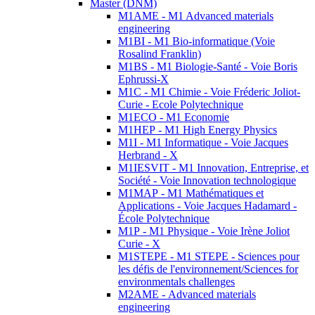
Master (DNM)
M1AME - M1 Advanced materials
engineering
M1BI - M1 Bio-informatique (Voie
Rosalind Franklin)
M1BS - M1 Biologie-Santé - Voie Boris
Ephrussi-X
M1C - M1 Chimie - Voie Fréderic Joliot-
Curie - Ecole Polytechnique
M1ECO - M1 Economie
M1HEP - M1 High Energy Physics
M1I - M1 Informatique - Voie Jacques
Herbrand - X
M1IESVIT - M1 Innovation, Entreprise, et
Société - Voie Innovation technologique
M1MAP - M1 Mathématiques et
Applications - Voie Jacques Hadamard -
École Polytechnique
M1P - M1 Physique - Voie Irène Joliot
Curie - X
M1STEPE - M1 STEPE - Sciences pour
les défis de l'environnement/Sciences for
environmentals challenges
M2AME - Advanced materials
engineering