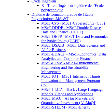
Cycle Ingénieur
X - Titre d’Ingénieur diplômé de l’École
polytechnique
Diplôme de formation gradué de l'Ecole
Polytechnique -MSc&T
MScT-CyS - MScT-Cybersecurity (CyS)
MScT-DDDF - MScT-Double Degree
Data and Finance (DDDF)
MScT-DEPP - MScT-Data and Economics
for Public Policy (DEPP)
MScT-DSAIB - MScT-Data Science and
AI for Business
MScT-EDACF - MScT-Economics, Data
Analytics and Corporate Finance
MScT-EESM - MScT-Environmental
Engineering and Sustainability
Management
MScT-IOT - MScT-Internet of Things :
Innovation and Management Program
(IoT)
MScT-LLGA - Track : Large Language
Models, Graphs and Applications
MScT-MaQI - AI for Markets and
Quantitative Investment (AI-MaQI)
MScT-STEEM - MScT-Energy