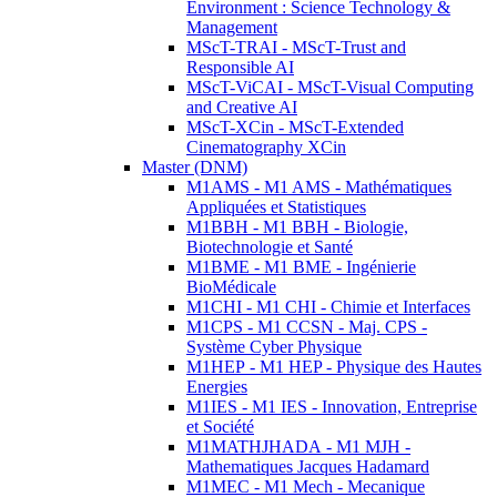
Environment : Science Technology &
Management
MScT-TRAI - MScT-Trust and
Responsible AI
MScT-ViCAI - MScT-Visual Computing
and Creative AI
MScT-XCin - MScT-Extended
Cinematography XCin
Master (DNM)
M1AMS - M1 AMS - Mathématiques
Appliquées et Statistiques
M1BBH - M1 BBH - Biologie,
Biotechnologie et Santé
M1BME - M1 BME - Ingénierie
BioMédicale
M1CHI - M1 CHI - Chimie et Interfaces
M1CPS - M1 CCSN - Maj. CPS -
Système Cyber Physique
M1HEP - M1 HEP - Physique des Hautes
Energies
M1IES - M1 IES - Innovation, Entreprise
et Société
M1MATHJHADA - M1 MJH -
Mathematiques Jacques Hadamard
M1MEC - M1 Mech - Mecanique