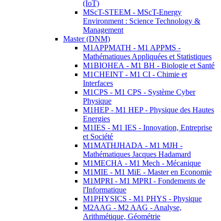
(IoT)
MScT-STEEM - MScT-Energy
Environment : Science Technology &
Management
Master (DNM)
M1APPMATH - M1 APPMS -
Mathématiques Appliquées et Statistiques
M1BIOHEA - M1 BH - Biologie et Santé
M1CHEINT - M1 CI - Chimie et
Interfaces
M1CPS - M1 CPS - Système Cyber
Physique
M1HEP - M1 HEP - Physique des Hautes
Energies
M1IES - M1 IES - Innovation, Entreprise
et Société
M1MATHJHADA - M1 MJH -
Mathématiques Jacques Hadamard
M1MECHA - M1 Mech - Mécanique
M1MIE - M1 MiE - Master en Economie
M1MPRI - M1 MPRI - Fondements de
l'Informatique
M1PHYSICS - M1 PHYS - Physique
M2AAG - M2 AAG - Analyse,
Arithmétique, Géométrie