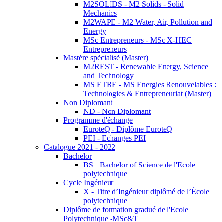
M2SOLIDS - M2 Solids - Solid
Mechanics
M2WAPE - M2 Water, Air, Pollution and
Energy
MSc Entrepreneurs - MSc X-HEC
Entrepreneurs
Mastère spécialisé (Master)
M2REST - Renewable Energy, Science
and Technology
MS ETRE - MS Energies Renouvelables :
Technologies & Entrepreneuriat (Master)
Non Diplomant
ND - Non Diplomant
Programme d'échange
EuroteQ - Diplôme EuroteQ
PEI - Echanges PEI
Catalogue 2021 - 2022
Bachelor
BS - Bachelor of Science de l'Ecole
polytechnique
Cycle Ingénieur
X - Titre d’Ingénieur diplômé de l’École
polytechnique
Diplôme de formation gradué de l'Ecole
Polytechnique -MSc&T