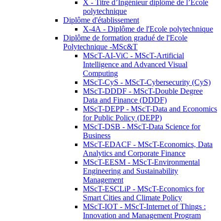
X - Titre d’Ingénieur diplômé de l’École
polytechnique
Diplôme d'établissement
X-4A - Diplôme de l'Ecole polytechnique
Diplôme de formation gradué de l'Ecole
Polytechnique -MSc&T
MScT-AI-ViC - MScT-Artificial
Intelligence and Advanced Visual
Computing
MScT-CyS - MScT-Cybersecurity (CyS)
MScT-DDDF - MScT-Double Degree
Data and Finance (DDDF)
MScT-DEPP - MScT-Data and Economics
for Public Policy (DEPP)
MScT-DSB - MScT-Data Science for
Business
MScT-EDACF - MScT-Economics, Data
Analytics and Corporate Finance
MScT-EESM - MScT-Environmental
Engineering and Sustainability
Management
MScT-ESCLiP - MScT-Economics for
Smart Cities and Climate Policy
MScT-IOT - MScT-Internet of Things :
Innovation and Management Program