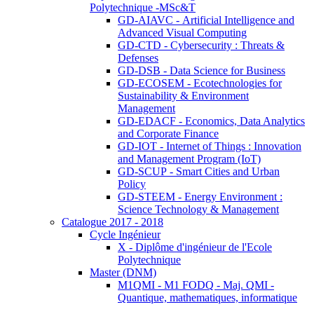
Polytechnique -MSc&T
GD-AIAVC - Artificial Intelligence and
Advanced Visual Computing
GD-CTD - Cybersecurity : Threats &
Defenses
GD-DSB - Data Science for Business
GD-ECOSEM - Ecotechnologies for
Sustainability & Environment
Management
GD-EDACF - Economics, Data Analytics
and Corporate Finance
GD-IOT - Internet of Things : Innovation
and Management Program (IoT)
GD-SCUP - Smart Cities and Urban
Policy
GD-STEEM - Energy Environment :
Science Technology & Management
Catalogue 2017 - 2018
Cycle Ingénieur
X - Diplôme d'ingénieur de l'Ecole
Polytechnique
Master (DNM)
M1QMI - M1 FODQ - Maj. QMI -
Quantique, mathematiques, informatique