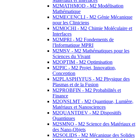
Matériaux et Interfaces
M2MATHMOD - M2 Modélisation
Mathématique
M2MECENCLI - M2 Génie Mécanique
pour les Cliniciens
M2MOCHI - M2 Chimie Moléculaire et
Interfaces
M2MPRI - M2 Fondements de
l'Informatique MPRI
M2MSV - M2 Mathématiques pour les
Sciences du Vivant
M2OPTIM - M2 Optimisation
M2PIC - M2 Projet, Innovation,
Conception
M2PLASPHYFUS - M2 Physique des
Plasmas et de la Fusion
M2PROBFIN - M2 Probabilités et
Finance
M2QNSLMT - M2 Quantique, Lumière,
Matériaux et Nanosciences
M2QUANTDEV - M2 Dispositifs
Quantiques
M2SMNO - M2 Science des Matériaux et
des Nano-Objets
M2SOLIDS - M2 Mécanique des Solides