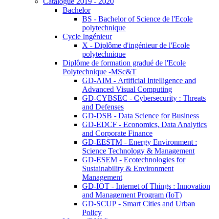
Catalogue 2019 - 2020
Bachelor
BS - Bachelor of Science de l'Ecole
polytechnique
Cycle Ingénieur
X - Diplôme d'ingénieur de l'Ecole
polytechnique
Diplôme de formation gradué de l'Ecole
Polytechnique -MSc&T
GD-AIM - Artificial Intelligence and
Advanced Visual Computing
GD-CYBSEC - Cybersecurity : Threats
and Defenses
GD-DSB - Data Science for Business
GD-EDCF - Economics, Data Analytics
and Corporate Finance
GD-EESTM - Energy Environment :
Science Technology & Management
GD-ESEM - Ecotechnologies for
Sustainability & Environment
Management
GD-IOT - Internet of Things : Innovation
and Management Program (IoT)
GD-SCUP - Smart Cities and Urban
Policy