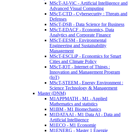
MScT-AI-ViC - Artificial Intelligence and
Advanced Visual Computing
MScT-CTD - Cybersecurity : Threats and
Defenses
MScT-DSB - Data Science for Business
MScT-EDACF - Economics, Data
Analytics and Corporate Finance
MScT-EESM - Environmental
Engineering and Sustainability
Management
MScT-ESCLiP - Economics for Smart
Cities and Climate Policy
MScT-IOT - Internet of Things :
Innovation and Management Program
(IoT)
MScT-STEEM - Energy Environment :
Science Technology & Management
Master (DNM)
M1APPMATH - M1 - Applied
Mathematics and statistics
M1BM - M1 Biomechanics
M1DATAAI - M1 Data AI - Data and
Artificial Intelligence
M1ECO - M1 Economie
M1ENERG - Master 1 Énergie