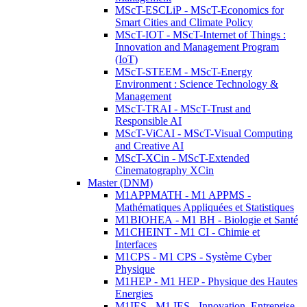
MScT-ESCLiP - MScT-Economics for
Smart Cities and Climate Policy
MScT-IOT - MScT-Internet of Things :
Innovation and Management Program
(IoT)
MScT-STEEM - MScT-Energy
Environment : Science Technology &
Management
MScT-TRAI - MScT-Trust and
Responsible AI
MScT-ViCAI - MScT-Visual Computing
and Creative AI
MScT-XCin - MScT-Extended
Cinematography XCin
Master (DNM)
M1APPMATH - M1 APPMS -
Mathématiques Appliquées et Statistiques
M1BIOHEA - M1 BH - Biologie et Santé
M1CHEINT - M1 CI - Chimie et
Interfaces
M1CPS - M1 CPS - Système Cyber
Physique
M1HEP - M1 HEP - Physique des Hautes
Energies
M1IES - M1 IES - Innovation, Entreprise