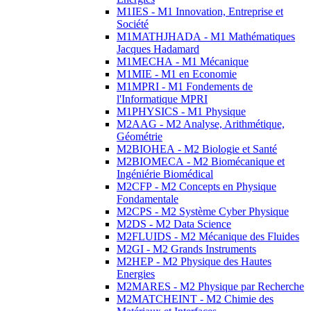
M1IES - M1 Innovation, Entreprise et
Société
M1MATHJHADA - M1 Mathématiques
Jacques Hadamard
M1MECHA - M1 Mécanique
M1MIE - M1 en Economie
M1MPRI - M1 Fondements de
l'Informatique MPRI
M1PHYSICS - M1 Physique
M2AAG - M2 Analyse, Arithmétique,
Géométrie
M2BIOHEA - M2 Biologie et Santé
M2BIOMECA - M2 Biomécanique et
Ingéniérie Biomédical
M2CFP - M2 Concepts en Physique
Fondamentale
M2CPS - M2 Système Cyber Physique
M2DS - M2 Data Science
M2FLUIDS - M2 Mécanique des Fluides
M2GI - M2 Grands Instruments
M2HEP - M2 Physique des Hautes
Energies
M2MARES - M2 Physique par Recherche
M2MATCHEINT - M2 Chimie des