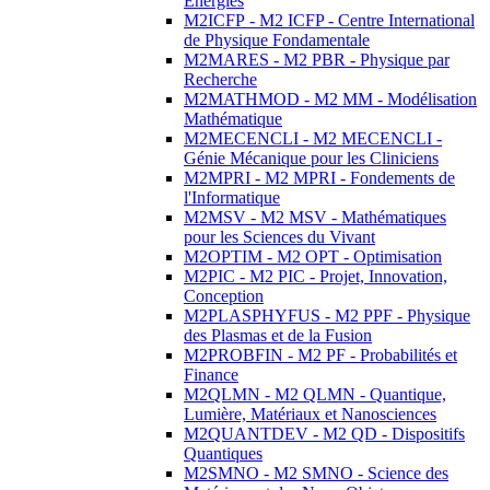
Energies
M2ICFP - M2 ICFP - Centre International
de Physique Fondamentale
M2MARES - M2 PBR - Physique par
Recherche
M2MATHMOD - M2 MM - Modélisation
Mathématique
M2MECENCLI - M2 MECENCLI -
Génie Mécanique pour les Cliniciens
M2MPRI - M2 MPRI - Fondements de
l'Informatique
M2MSV - M2 MSV - Mathématiques
pour les Sciences du Vivant
M2OPTIM - M2 OPT - Optimisation
M2PIC - M2 PIC - Projet, Innovation,
Conception
M2PLASPHYFUS - M2 PPF - Physique
des Plasmas et de la Fusion
M2PROBFIN - M2 PF - Probabilités et
Finance
M2QLMN - M2 QLMN - Quantique,
Lumière, Matériaux et Nanosciences
M2QUANTDEV - M2 QD - Dispositifs
Quantiques
M2SMNO - M2 SMNO - Science des