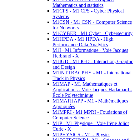
Mathematics and statistics
M1CPS - M1 CPS - Cyber Physical
Systems
M1CSN - M1 CSN - Computer Science
for Networks
M1CYBER - M1 Cyber - Cybersecurity
M1HPDA - M1 HPDA - High
Performance Data Analytics
M1I - M1 Informatique - Voie Jacques
Herbrand - X
M1IGD - M1 IGD - Interaction, Graphic
and Design
M1INTTRACPHY - M1 - International
Track in Physics
M1MAP - M1 Mathématiques et
Applications - Voie Jacques Hadamard -
École Polytechnique
M1MATHAPP - M1 - Mathématiques
Appliquées
M1MPRI - M1 MPRI - Foudations of
Computer Science
M1P - M1 Physique - Voie Irène Joliot
Curie - X
M1PHYSICS - M1 - Physics