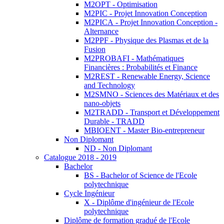
M2OPT - Optimisation
M2PIC - Projet Innovation Conception
M2PICA - Projet Innovation Conception -
Alternance
M2PPF - Physique des Plasmas et de la
Fusion
M2PROBAFI - Mathématiques
Financières : Probabilités et Finance
M2REST - Renewable Energy, Science
and Technology
M2SMNO - Sciences des Matériaux et des
nano-objets
M2TRADD - Transport et Développement
Durable - TRADD
MBIOENT - Master Bio-entrepreneur
Non Diplomant
ND - Non Diplomant
Catalogue 2018 - 2019
Bachelor
BS - Bachelor of Science de l'Ecole
polytechnique
Cycle Ingénieur
X - Diplôme d'ingénieur de l'Ecole
polytechnique
Diplôme de formation gradué de l'Ecole