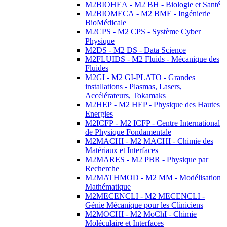
M2BIOHEA - M2 BH - Biologie et Santé
M2BIOMECA - M2 BME - Ingénierie
BioMédicale
M2CPS - M2 CPS - Système Cyber
Physique
M2DS - M2 DS - Data Science
M2FLUIDS - M2 Fluids - Mécanique des
Fluides
M2GI - M2 GI-PLATO - Grandes
installations - Plasmas, Lasers,
Accélérateurs, Tokamaks
M2HEP - M2 HEP - Physique des Hautes
Energies
M2ICFP - M2 ICFP - Centre International
de Physique Fondamentale
M2MACHI - M2 MACHI - Chimie des
Matériaux et Interfaces
M2MARES - M2 PBR - Physique par
Recherche
M2MATHMOD - M2 MM - Modélisation
Mathématique
M2MECENCLI - M2 MECENCLI -
Génie Mécanique pour les Cliniciens
M2MOCHI - M2 MoChI - Chimie
Moléculaire et Interfaces