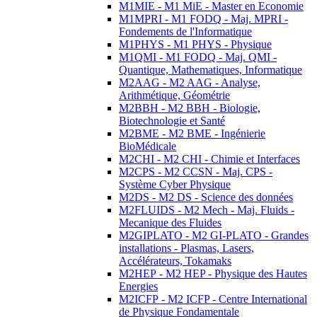
M1MIE - M1 MiE - Master en Economie
M1MPRI - M1 FODQ - Maj. MPRI -
Fondements de l'Informatique
M1PHYS - M1 PHYS - Physique
M1QMI - M1 FODQ - Maj. QMI -
Quantique, Mathematiques, Informatique
M2AAG - M2 AAG - Analyse,
Arithmétique, Géométrie
M2BBH - M2 BBH - Biologie,
Biotechnologie et Santé
M2BME - M2 BME - Ingénierie
BioMédicale
M2CHI - M2 CHI - Chimie et Interfaces
M2CPS - M2 CCSN - Maj. CPS -
Système Cyber Physique
M2DS - M2 DS - Science des données
M2FLUIDS - M2 Mech - Maj. Fluids -
Mecanique des Fluides
M2GIPLATO - M2 GI-PLATO - Grandes
installations - Plasmas, Lasers,
Accélérateurs, Tokamaks
M2HEP - M2 HEP - Physique des Hautes
Energies
M2ICFP - M2 ICFP - Centre International
de Physique Fondamentale