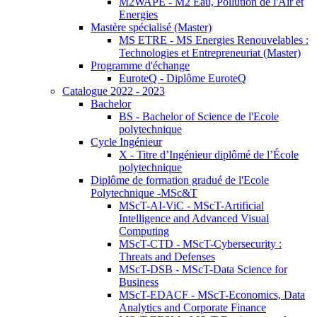
M2WAPE - M2 Eau, Pollution de l'Air et
Energies
Mastère spécialisé (Master)
MS ETRE - MS Energies Renouvelables :
Technologies et Entrepreneuriat (Master)
Programme d'échange
EuroteQ - Diplôme EuroteQ
Catalogue 2022 - 2023
Bachelor
BS - Bachelor of Science de l'Ecole
polytechnique
Cycle Ingénieur
X - Titre d’Ingénieur diplômé de l’École
polytechnique
Diplôme de formation gradué de l'Ecole
Polytechnique -MSc&T
MScT-AI-ViC - MScT-Artificial
Intelligence and Advanced Visual
Computing
MScT-CTD - MScT-Cybersecurity :
Threats and Defenses
MScT-DSB - MScT-Data Science for
Business
MScT-EDACF - MScT-Economics, Data
Analytics and Corporate Finance