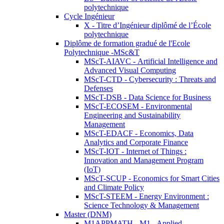
polytechnique
Cycle Ingénieur
X - Titre d’Ingénieur diplômé de l’École
polytechnique
Diplôme de formation gradué de l'Ecole
Polytechnique -MSc&T
MScT-AIAVC - Artificial Intelligence and
Advanced Visual Computing
MScT-CTD - Cybersecurity : Threats and
Defenses
MScT-DSB - Data Science for Business
MScT-ECOSEM - Environmental
Engineering and Sustainability
Management
MScT-EDACF - Economics, Data
Analytics and Corporate Finance
MScT-IOT - Internet of Things :
Innovation and Management Program
(IoT)
MScT-SCUP - Economics for Smart Cities
and Climate Policy
MScT-STEEM - Energy Environment :
Science Technology & Management
Master (DNM)
M1APPMATH - M1 - Applied