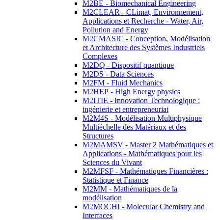
M2BE - Biomechanical Engineering
M2CLEAR - CLimat, Environnement,
Applications et Recherche - Water, Air,
Pollution and Energy
M2CMASIC - Conception, Modélisation
et Architecture des Systèmes Industriels
Complexes
M2DQ - Dispositif quantique
M2DS - Data Sciences
M2FM - Fluid Mechanics
M2HEP - High Energy physics
M2ITIE - Innovation Technologique :
ingénierie et entrepreneuriat
M2M4S - Modélisation Multiphysique
Multiéchelle des Matériaux et des
Structures
M2MAMSV - Master 2 Mathématiques et
Applications - Mathématiques pour les
Sciences du Vivant
M2MFSF - Mathématiques Financières :
Statistique et Finance
M2MM - Mathématiques de la
modélisation
M2MOCHI - Molecular Chemistry and
Interfaces