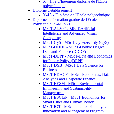
X - Titre d’Ingénieur diplômé de l’École
polytechnique
Diplôme d'établissement
X-4A - Diplôme de l'Ecole polytechnique
Diplôme de formation gradué de l'Ecole
Polytechnique -MSc&T
MScT-AI-ViC - MScT-Artificial
Intelligence and Advanced Visual
Computing
MScT-CyS - MScT-Cybersecurity (CyS)
MScT-DDDF - MScT-Double Degree
Data and Finance (DDDF)
MScT-DEPP - MScT-Data and Economics
for Public Policy (DEPP)
MScT-DSB - MScT-Data Science for
Business
MScT-EDACF - MScT-Economics, Data
Analytics and Corporate Finance
MScT-EESM - MScT-Environmental
Engineering and Sustainability
Management
MScT-ESCLiP - MScT-Economics for
Smart Cities and Climate Policy
MScT-IOT - MScT-Internet of Things :
Innovation and Management Program