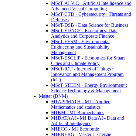
MScT-AI-ViC - Artificial Intelligence and
Advanced Visual Computing
MScT-CTD - Cybersecurity : Threats and
Defenses
MScT-DSB - Data Science for Business
MScT-EDACF - Economics, Data
Analytics and Corporate Finance
MScT-EESM - Environmental
Engineering and Sustainability
Management
MScT-ESCLiP - Economics for Smart
Cities and Climate Policy
MScT-IOT - Internet of Things :
Innovation and Management Program
(IoT)
MScT-STEEM - Energy Environment :
Science Technology & Management
Master (DNM)
M1APPMATH - M1 - Applied
Mathematics and statistics
M1BM - M1 Biomechanics
M1DATAAI - M1 Data AI - Data and
Artificial Intelligence
M1ECO - M1 Economie
M1ENERG - Master 1 Énergie