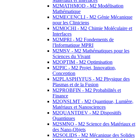
Matériaux et Interfaces
M2MATHMOD - M2 Modélisation
Mathématique
M2MECENCLI - M2 Génie Mécanique
pour les Cliniciens
M2MOCHI - M2 Chimie Moléculaire et
Interfaces
M2MPRI - M2 Fondements de
l'Informatique MPRI
M2MSV - M2 Mathématiques pour les
Sciences du Vivant
M2OPTIM - M2 Optimisation
M2PIC - M2 Projet, Innovation,
Conception
M2PLASPHYFUS - M2 Physique des
Plasmas et de la Fusion
M2PROBFIN - M2 Probabilités et
Finance
M2QNSLMT - M2 Quantique, Lumière,
Matériaux et Nanosciences
M2QUANTDEV - M2 Dispositifs
Quantiques
M2SMNO - M2 Science des Matériaux et
des Nano-Objets
M2SOLIDS - M2 Mécanique des Solides