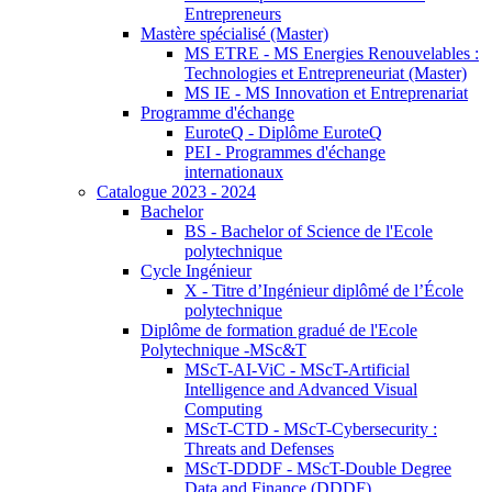
Entrepreneurs
Mastère spécialisé (Master)
MS ETRE - MS Energies Renouvelables :
Technologies et Entrepreneuriat (Master)
MS IE - MS Innovation et Entreprenariat
Programme d'échange
EuroteQ - Diplôme EuroteQ
PEI - Programmes d'échange
internationaux
Catalogue 2023 - 2024
Bachelor
BS - Bachelor of Science de l'Ecole
polytechnique
Cycle Ingénieur
X - Titre d’Ingénieur diplômé de l’École
polytechnique
Diplôme de formation gradué de l'Ecole
Polytechnique -MSc&T
MScT-AI-ViC - MScT-Artificial
Intelligence and Advanced Visual
Computing
MScT-CTD - MScT-Cybersecurity :
Threats and Defenses
MScT-DDDF - MScT-Double Degree
Data and Finance (DDDF)