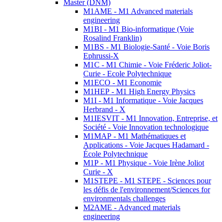
Master (DNM)
M1AME - M1 Advanced materials
engineering
M1BI - M1 Bio-informatique (Voie
Rosalind Franklin)
M1BS - M1 Biologie-Santé - Voie Boris
Ephrussi-X
M1C - M1 Chimie - Voie Fréderic Joliot-
Curie - Ecole Polytechnique
M1ECO - M1 Economie
M1HEP - M1 High Energy Physics
M1I - M1 Informatique - Voie Jacques
Herbrand - X
M1IESVIT - M1 Innovation, Entreprise, et
Société - Voie Innovation technologique
M1MAP - M1 Mathématiques et
Applications - Voie Jacques Hadamard -
École Polytechnique
M1P - M1 Physique - Voie Irène Joliot
Curie - X
M1STEPE - M1 STEPE - Sciences pour
les défis de l'environnement/Sciences for
environmentals challenges
M2AME - Advanced materials
engineering