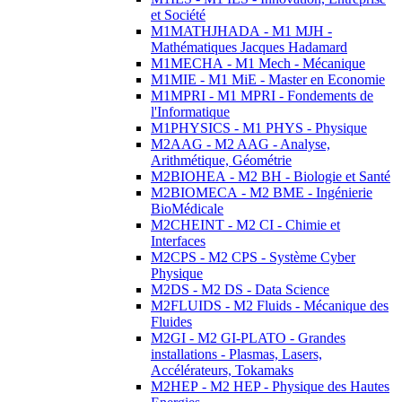
et Société
M1MATHJHADA - M1 MJH -
Mathématiques Jacques Hadamard
M1MECHA - M1 Mech - Mécanique
M1MIE - M1 MiE - Master en Economie
M1MPRI - M1 MPRI - Fondements de
l'Informatique
M1PHYSICS - M1 PHYS - Physique
M2AAG - M2 AAG - Analyse,
Arithmétique, Géométrie
M2BIOHEA - M2 BH - Biologie et Santé
M2BIOMECA - M2 BME - Ingénierie
BioMédicale
M2CHEINT - M2 CI - Chimie et
Interfaces
M2CPS - M2 CPS - Système Cyber
Physique
M2DS - M2 DS - Data Science
M2FLUIDS - M2 Fluids - Mécanique des
Fluides
M2GI - M2 GI-PLATO - Grandes
installations - Plasmas, Lasers,
Accélérateurs, Tokamaks
M2HEP - M2 HEP - Physique des Hautes