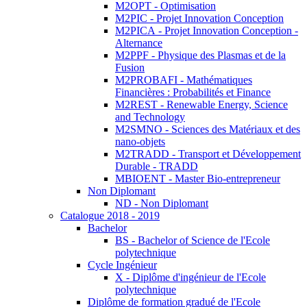
M2OPT - Optimisation
M2PIC - Projet Innovation Conception
M2PICA - Projet Innovation Conception -
Alternance
M2PPF - Physique des Plasmas et de la
Fusion
M2PROBAFI - Mathématiques
Financières : Probabilités et Finance
M2REST - Renewable Energy, Science
and Technology
M2SMNO - Sciences des Matériaux et des
nano-objets
M2TRADD - Transport et Développement
Durable - TRADD
MBIOENT - Master Bio-entrepreneur
Non Diplomant
ND - Non Diplomant
Catalogue 2018 - 2019
Bachelor
BS - Bachelor of Science de l'Ecole
polytechnique
Cycle Ingénieur
X - Diplôme d'ingénieur de l'Ecole
polytechnique
Diplôme de formation gradué de l'Ecole