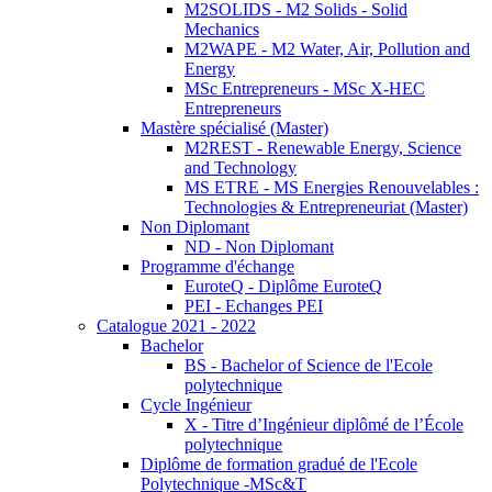
M2SOLIDS - M2 Solids - Solid
Mechanics
M2WAPE - M2 Water, Air, Pollution and
Energy
MSc Entrepreneurs - MSc X-HEC
Entrepreneurs
Mastère spécialisé (Master)
M2REST - Renewable Energy, Science
and Technology
MS ETRE - MS Energies Renouvelables :
Technologies & Entrepreneuriat (Master)
Non Diplomant
ND - Non Diplomant
Programme d'échange
EuroteQ - Diplôme EuroteQ
PEI - Echanges PEI
Catalogue 2021 - 2022
Bachelor
BS - Bachelor of Science de l'Ecole
polytechnique
Cycle Ingénieur
X - Titre d’Ingénieur diplômé de l’École
polytechnique
Diplôme de formation gradué de l'Ecole
Polytechnique -MSc&T