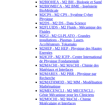
M2BIOHEA - M2 BH - Biologie et Santé
M2BIOMECA - M2 BME - Ingénierie
BioMédicale
M2CPS - M2 CPS - Système Cyber
Physique
M2DS - M2 DS - Data Science
M2FLUIDS - M2 Fluids - Mécanique des
Fluides
M2GI - M2 GI-PLATO - Grandes
installations - Plasmas, Lasers,
Accélérateurs, Tokamaks
M2HEP - M2 HEP - Physique des Hautes
Energies
M2ICFP - M2 ICFP - Centre International
de Physique Fondamentale
M2MACHI - M2 MACHI - Chimie des
Matériaux et Interfaces
M2MARES - M2 PBR - Physique par
Recherche
M2MATHMOD - M2 MM - Modélisation
Mathématique
M2MECENCLI - M2 MECENCLI -
Génie Mécanique pour les Cliniciens
M2MOCHI - M2 MoChI - Chimie
Moléculaire et Interfaces