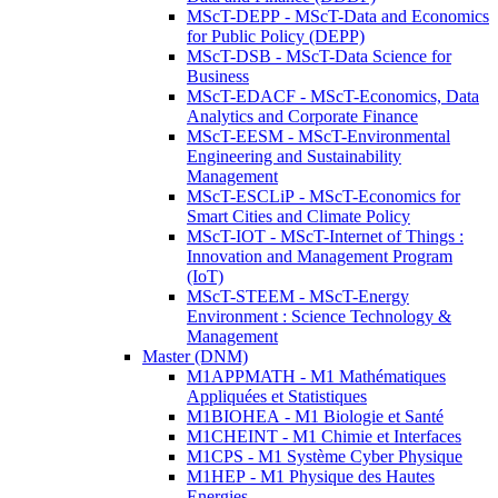
MScT-DEPP - MScT-Data and Economics
for Public Policy (DEPP)
MScT-DSB - MScT-Data Science for
Business
MScT-EDACF - MScT-Economics, Data
Analytics and Corporate Finance
MScT-EESM - MScT-Environmental
Engineering and Sustainability
Management
MScT-ESCLiP - MScT-Economics for
Smart Cities and Climate Policy
MScT-IOT - MScT-Internet of Things :
Innovation and Management Program
(IoT)
MScT-STEEM - MScT-Energy
Environment : Science Technology &
Management
Master (DNM)
M1APPMATH - M1 Mathématiques
Appliquées et Statistiques
M1BIOHEA - M1 Biologie et Santé
M1CHEINT - M1 Chimie et Interfaces
M1CPS - M1 Système Cyber Physique
M1HEP - M1 Physique des Hautes
Energies