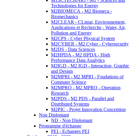
M1SCTECHNRJ - M1 - Sciences and
Technologies for Energy
M2BIOMECA - M2 Biomeca -
Biomechanics
M2CLEAR - CLimat, Environnement,
Applications et Recherche - Water, Air,
Pollution and Energy
M2CPS - Cyber Physical System
M2CYBER - M2 Cyber - Cybersecurity
M2DS - Data Sciences
M2HPDA - M2 HPDA - High
Performance Data Analytics
M2IGD - M2 IGD - Interaction, Graphic
and Design
M2MPRI - M2 MPRI - Foudations of
Computer Science
M2MPRO - M2 MPRO - Operation
Research
M2PDS - M2 PDS - Parallel and
Distributed Systems
M2PIC - Projet Innovation Conception
Non Diplomant
ND - Non Diplomant
Programme d'échange
PEI - Echanges PEI