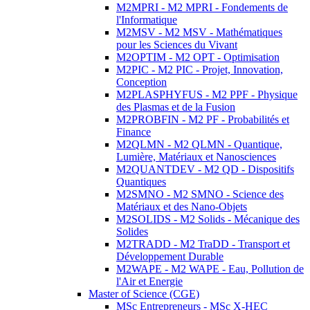
M2MPRI - M2 MPRI - Fondements de
l'Informatique
M2MSV - M2 MSV - Mathématiques
pour les Sciences du Vivant
M2OPTIM - M2 OPT - Optimisation
M2PIC - M2 PIC - Projet, Innovation,
Conception
M2PLASPHYFUS - M2 PPF - Physique
des Plasmas et de la Fusion
M2PROBFIN - M2 PF - Probabilités et
Finance
M2QLMN - M2 QLMN - Quantique,
Lumière, Matériaux et Nanosciences
M2QUANTDEV - M2 QD - Dispositifs
Quantiques
M2SMNO - M2 SMNO - Science des
Matériaux et des Nano-Objets
M2SOLIDS - M2 Solids - Mécanique des
Solides
M2TRADD - M2 TraDD - Transport et
Développement Durable
M2WAPE - M2 WAPE - Eau, Pollution de
l'Air et Energie
Master of Science (CGE)
MSc Entrepreneurs - MSc X-HEC