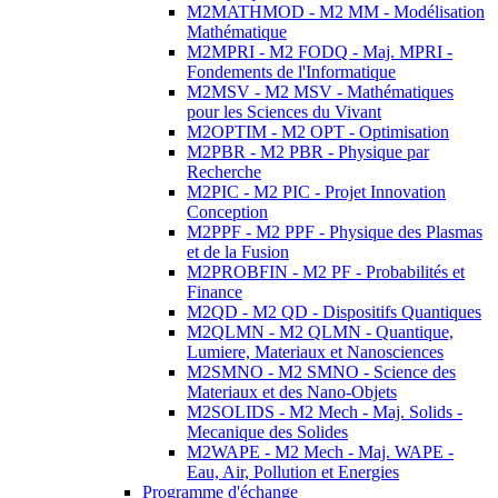
M2MATHMOD - M2 MM - Modélisation
Mathématique
M2MPRI - M2 FODQ - Maj. MPRI -
Fondements de l'Informatique
M2MSV - M2 MSV - Mathématiques
pour les Sciences du Vivant
M2OPTIM - M2 OPT - Optimisation
M2PBR - M2 PBR - Physique par
Recherche
M2PIC - M2 PIC - Projet Innovation
Conception
M2PPF - M2 PPF - Physique des Plasmas
et de la Fusion
M2PROBFIN - M2 PF - Probabilités et
Finance
M2QD - M2 QD - Dispositifs Quantiques
M2QLMN - M2 QLMN - Quantique,
Lumiere, Materiaux et Nanosciences
M2SMNO - M2 SMNO - Science des
Materiaux et des Nano-Objets
M2SOLIDS - M2 Mech - Maj. Solids -
Mecanique des Solides
M2WAPE - M2 Mech - Maj. WAPE -
Eau, Air, Pollution et Energies
Programme d'échange