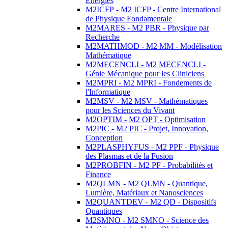
Energies
M2ICFP - M2 ICFP - Centre International
de Physique Fondamentale
M2MARES - M2 PBR - Physique par
Recherche
M2MATHMOD - M2 MM - Modélisation
Mathématique
M2MECENCLI - M2 MECENCLI -
Génie Mécanique pour les Cliniciens
M2MPRI - M2 MPRI - Fondements de
l'Informatique
M2MSV - M2 MSV - Mathématiques
pour les Sciences du Vivant
M2OPTIM - M2 OPT - Optimisation
M2PIC - M2 PIC - Projet, Innovation,
Conception
M2PLASPHYFUS - M2 PPF - Physique
des Plasmas et de la Fusion
M2PROBFIN - M2 PF - Probabilités et
Finance
M2QLMN - M2 QLMN - Quantique,
Lumière, Matériaux et Nanosciences
M2QUANTDEV - M2 QD - Dispositifs
Quantiques
M2SMNO - M2 SMNO - Science des