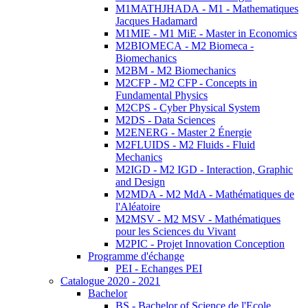
M1MATHJHADA - M1 - Mathematiques
Jacques Hadamard
M1MIE - M1 MiE - Master in Economics
M2BIOMECA - M2 Biomeca -
Biomechanics
M2BM - M2 Biomechanics
M2CFP - M2 CFP - Concepts in
Fundamental Physics
M2CPS - Cyber Physical System
M2DS - Data Sciences
M2ENERG - Master 2 Énergie
M2FLUIDS - M2 Fluids - Fluid
Mechanics
M2IGD - M2 IGD - Interaction, Graphic
and Design
M2MDA - M2 MdA - Mathématiques de
l'Aléatoire
M2MSV - M2 MSV - Mathématiques
pour les Sciences du Vivant
M2PIC - Projet Innovation Conception
Programme d'échange
PEI - Echanges PEI
Catalogue 2020 - 2021
Bachelor
BS - Bachelor of Science de l'Ecole