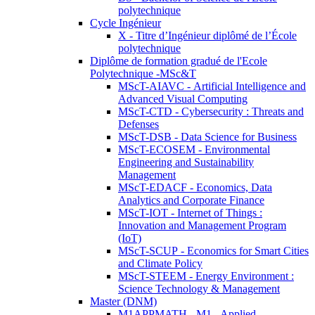
polytechnique
Cycle Ingénieur
X - Titre d’Ingénieur diplômé de l’École
polytechnique
Diplôme de formation gradué de l'Ecole
Polytechnique -MSc&T
MScT-AIAVC - Artificial Intelligence and
Advanced Visual Computing
MScT-CTD - Cybersecurity : Threats and
Defenses
MScT-DSB - Data Science for Business
MScT-ECOSEM - Environmental
Engineering and Sustainability
Management
MScT-EDACF - Economics, Data
Analytics and Corporate Finance
MScT-IOT - Internet of Things :
Innovation and Management Program
(IoT)
MScT-SCUP - Economics for Smart Cities
and Climate Policy
MScT-STEEM - Energy Environment :
Science Technology & Management
Master (DNM)
M1APPMATH - M1 - Applied