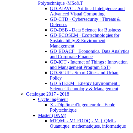
Polytechnique -MSc&T
GD-AIAVC - Artificial Intelligence and
Advanced Visual Computing
GD-CTD - Cybersecurity : Threats &
Defenses
GD-DSB - Data Science for Business
GD-ECOSEM - Ecotechnologies for
Sustainability & Environment
Management
GD-EDACF - Economics, Data Analytics
and Corporate Finance
GD-IOT - Internet of Things : Innovation
and Management Program (IoT)
GD-SCUP - Smart Cities and Urban
Policy
GD-STEEM - Energy Environment :
Science Technology & Management
Catalogue 2017 - 2018
Cycle Ingénieur
X - Diplôme d'ingénieur de l'Ecole
Polytechnique
Master (DNM)
M1QMI - M1 FODQ - Maj. QMI -
Quantique, mathematiques, informatique