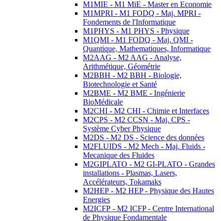
M1MIE - M1 MiE - Master en Economie
M1MPRI - M1 FODQ - Maj. MPRI -
Fondements de l'Informatique
M1PHYS - M1 PHYS - Physique
M1QMI - M1 FODQ - Maj. QMI -
Quantique, Mathematiques, Informatique
M2AAG - M2 AAG - Analyse,
Arithmétique, Géométrie
M2BBH - M2 BBH - Biologie,
Biotechnologie et Santé
M2BME - M2 BME - Ingénierie
BioMédicale
M2CHI - M2 CHI - Chimie et Interfaces
M2CPS - M2 CCSN - Maj. CPS -
Système Cyber Physique
M2DS - M2 DS - Science des données
M2FLUIDS - M2 Mech - Maj. Fluids -
Mecanique des Fluides
M2GIPLATO - M2 GI-PLATO - Grandes
installations - Plasmas, Lasers,
Accélérateurs, Tokamaks
M2HEP - M2 HEP - Physique des Hautes
Energies
M2ICFP - M2 ICFP - Centre International
de Physique Fondamentale