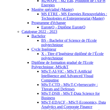
M2WAPE - M2 Eau, Pollution de l'Air et
Energies
Mastère spécialisé (Master)
MS ETRE - MS Energies Renouvelables :
Technologies et Entrepreneuriat (Master)
Programme d'échange
EuroteQ - Diplôme EuroteQ
Catalogue 2022 - 2023
Bachelor
BS - Bachelor of Science de l'Ecole
polytechnique
Cycle Ingénieur
X - Titre d’Ingénieur diplômé de l’École
polytechnique
Diplôme de formation gradué de l'Ecole
Polytechnique -MSc&T
MScT-AI-ViC - MScT-Artificial
Intelligence and Advanced Visual
Computing
MScT-CTD - MScT-Cybersecurity :
Threats and Defenses
MScT-DSB - MScT-Data Science for
Business
MScT-EDACF - MScT-Economics, Data
Analytics and Corporate Finance