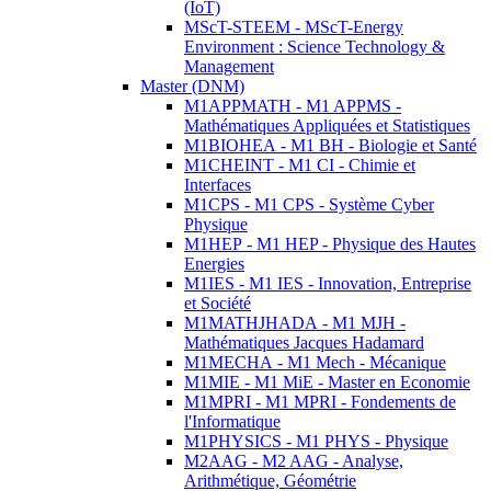
(IoT)
MScT-STEEM - MScT-Energy
Environment : Science Technology &
Management
Master (DNM)
M1APPMATH - M1 APPMS -
Mathématiques Appliquées et Statistiques
M1BIOHEA - M1 BH - Biologie et Santé
M1CHEINT - M1 CI - Chimie et
Interfaces
M1CPS - M1 CPS - Système Cyber
Physique
M1HEP - M1 HEP - Physique des Hautes
Energies
M1IES - M1 IES - Innovation, Entreprise
et Société
M1MATHJHADA - M1 MJH -
Mathématiques Jacques Hadamard
M1MECHA - M1 Mech - Mécanique
M1MIE - M1 MiE - Master en Economie
M1MPRI - M1 MPRI - Fondements de
l'Informatique
M1PHYSICS - M1 PHYS - Physique
M2AAG - M2 AAG - Analyse,
Arithmétique, Géométrie