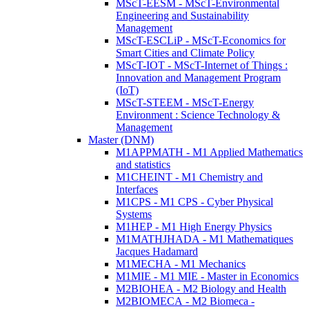
MScT-EESM - MScT-Environmental
Engineering and Sustainability
Management
MScT-ESCLiP - MScT-Economics for
Smart Cities and Climate Policy
MScT-IOT - MScT-Internet of Things :
Innovation and Management Program
(IoT)
MScT-STEEM - MScT-Energy
Environment : Science Technology &
Management
Master (DNM)
M1APPMATH - M1 Applied Mathematics
and statistics
M1CHEINT - M1 Chemistry and
Interfaces
M1CPS - M1 CPS - Cyber Physical
Systems
M1HEP - M1 High Energy Physics
M1MATHJHADA - M1 Mathematiques
Jacques Hadamard
M1MECHA - M1 Mechanics
M1MIE - M1 MIE - Master in Economics
M2BIOHEA - M2 Biology and Health
M2BIOMECA - M2 Biomeca -