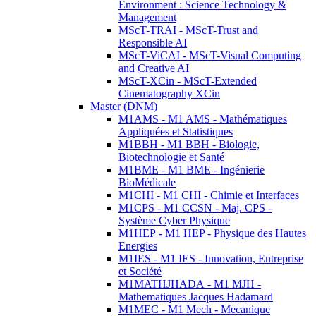
Environment : Science Technology &
Management
MScT-TRAI - MScT-Trust and
Responsible AI
MScT-ViCAI - MScT-Visual Computing
and Creative AI
MScT-XCin - MScT-Extended
Cinematography XCin
Master (DNM)
M1AMS - M1 AMS - Mathématiques
Appliquées et Statistiques
M1BBH - M1 BBH - Biologie,
Biotechnologie et Santé
M1BME - M1 BME - Ingénierie
BioMédicale
M1CHI - M1 CHI - Chimie et Interfaces
M1CPS - M1 CCSN - Maj. CPS -
Système Cyber Physique
M1HEP - M1 HEP - Physique des Hautes
Energies
M1IES - M1 IES - Innovation, Entreprise
et Société
M1MATHJHADA - M1 MJH -
Mathematiques Jacques Hadamard
M1MEC - M1 Mech - Mecanique