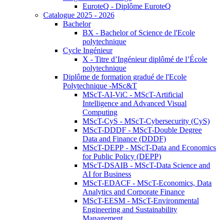
EuroteQ - Diplôme EuroteQ
Catalogue 2025 - 2026
Bachelor
BX - Bachelor of Science de l'Ecole
polytechnique
Cycle Ingénieur
X - Titre d’Ingénieur diplômé de l’École
polytechnique
Diplôme de formation gradué de l'Ecole
Polytechnique -MSc&T
MScT-AI-ViC - MScT-Artificial
Intelligence and Advanced Visual
Computing
MScT-CyS - MScT-Cybersecurity (CyS)
MScT-DDDF - MScT-Double Degree
Data and Finance (DDDF)
MScT-DEPP - MScT-Data and Economics
for Public Policy (DEPP)
MScT-DSAIB - MScT-Data Science and
AI for Business
MScT-EDACF - MScT-Economics, Data
Analytics and Corporate Finance
MScT-EESM - MScT-Environmental
Engineering and Sustainability
Management