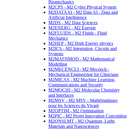
Biomechanics
M2CPS - M2 Cyber Physical System
M2DATAAI - M2 Data AI - Data and
Artificial Intelligence
M2DS - M2 Data Sciences
M2ENERG - M2 Énergie
M2FLUIDS - M2 Fluids - Fluid
Mechanics
M2HEP - M2 High Energy physics
M2ICS - M2 Integration, Circuits and
Systems
M2MATHMOD - M2 Mathematical
Modelling
M2MECENCLI - M2 Mecencli -
Mechanical Engineering for Clinicians
M2MICAS - M2 Machine Learning,
Communications and Security
M2MOCHI - M2 Molecular Chemistry
and Interfaces
M2MSV - M2 MSV - Mathématiques
pour les Sciences du Vivant
M2OPTIM - M2 Optimisation
M2PIC - M2 Projet Innovation Conception
M2QNSLMT - M2 Quantum, Light,
Materials and Nanosciences