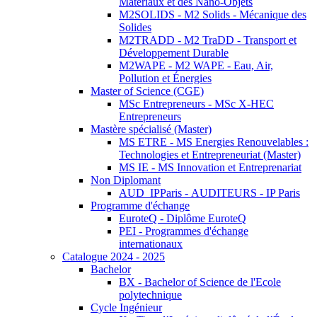
Matériaux et des Nano-Objets
M2SOLIDS - M2 Solids - Mécanique des
Solides
M2TRADD - M2 TraDD - Transport et
Développement Durable
M2WAPE - M2 WAPE - Eau, Air,
Pollution et Énergies
Master of Science (CGE)
MSc Entrepreneurs - MSc X-HEC
Entrepreneurs
Mastère spécialisé (Master)
MS ETRE - MS Energies Renouvelables :
Technologies et Entrepreneuriat (Master)
MS IE - MS Innovation et Entreprenariat
Non Diplomant
AUD_IPParis - AUDITEURS - IP Paris
Programme d'échange
EuroteQ - Diplôme EuroteQ
PEI - Programmes d'échange
internationaux
Catalogue 2024 - 2025
Bachelor
BX - Bachelor of Science de l'Ecole
polytechnique
Cycle Ingénieur