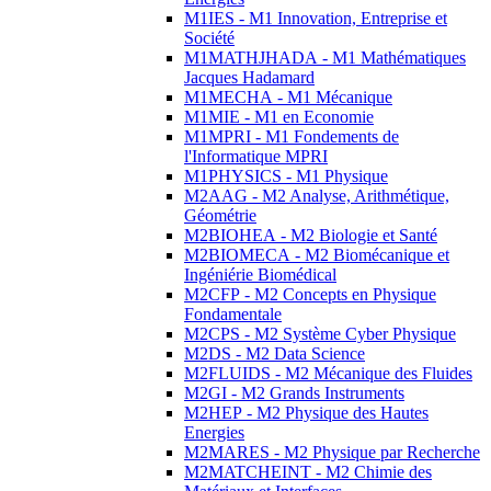
M1IES - M1 Innovation, Entreprise et
Société
M1MATHJHADA - M1 Mathématiques
Jacques Hadamard
M1MECHA - M1 Mécanique
M1MIE - M1 en Economie
M1MPRI - M1 Fondements de
l'Informatique MPRI
M1PHYSICS - M1 Physique
M2AAG - M2 Analyse, Arithmétique,
Géométrie
M2BIOHEA - M2 Biologie et Santé
M2BIOMECA - M2 Biomécanique et
Ingéniérie Biomédical
M2CFP - M2 Concepts en Physique
Fondamentale
M2CPS - M2 Système Cyber Physique
M2DS - M2 Data Science
M2FLUIDS - M2 Mécanique des Fluides
M2GI - M2 Grands Instruments
M2HEP - M2 Physique des Hautes
Energies
M2MARES - M2 Physique par Recherche
M2MATCHEINT - M2 Chimie des