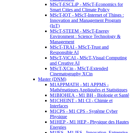
MScT-ESCLiP - MScT-Economics for
Smart Cities and Climate Policy
MScT-IOT - MScT-Internet of Things :
Innovation and Management Program
(IoT)
MScT-STEEM - MScT-Energy
Environment : Science Technology &
Management
MScT-TRAI - MScT-Trust and
Responsible AI
MScT-ViCAI - MScT-Visual Computing
and Creative AI
MScT-XCin - MScT-Extended
Cinematography XCin
Master (DNM)
M1APPMATH - M1 APPMS -
Mathématiques Appliquées et Statistiques
M1BIOHEA - M1 BH - Biologie et Santé
M1CHEINT - M1 CI - Chimie et
Interfaces
M1CPS - M1 CPS - Système Cyber
Physique
M1HEP - M1 HEP - Physique des Hautes
Energies
M1IES - M1 IES - Innovation, Entreprise