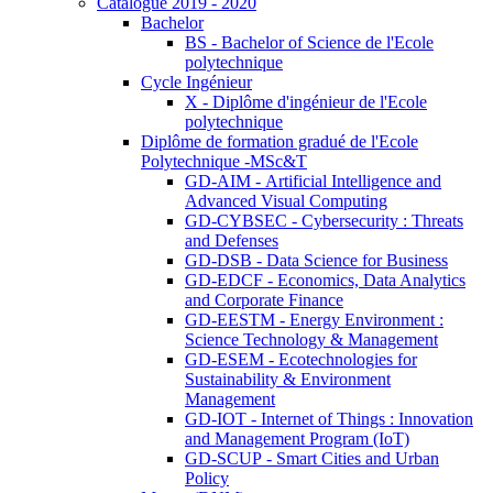
Catalogue 2019 - 2020
Bachelor
BS - Bachelor of Science de l'Ecole
polytechnique
Cycle Ingénieur
X - Diplôme d'ingénieur de l'Ecole
polytechnique
Diplôme de formation gradué de l'Ecole
Polytechnique -MSc&T
GD-AIM - Artificial Intelligence and
Advanced Visual Computing
GD-CYBSEC - Cybersecurity : Threats
and Defenses
GD-DSB - Data Science for Business
GD-EDCF - Economics, Data Analytics
and Corporate Finance
GD-EESTM - Energy Environment :
Science Technology & Management
GD-ESEM - Ecotechnologies for
Sustainability & Environment
Management
GD-IOT - Internet of Things : Innovation
and Management Program (IoT)
GD-SCUP - Smart Cities and Urban
Policy