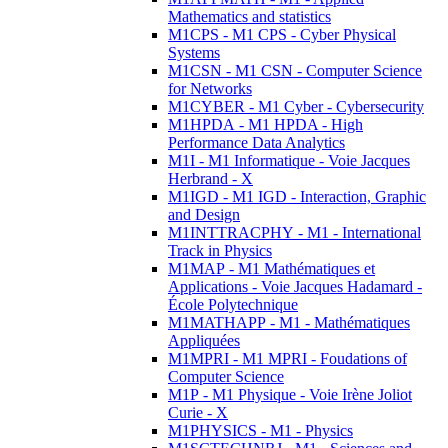
Mathematics and statistics
M1CPS - M1 CPS - Cyber Physical
Systems
M1CSN - M1 CSN - Computer Science
for Networks
M1CYBER - M1 Cyber - Cybersecurity
M1HPDA - M1 HPDA - High
Performance Data Analytics
M1I - M1 Informatique - Voie Jacques
Herbrand - X
M1IGD - M1 IGD - Interaction, Graphic
and Design
M1INTTRACPHY - M1 - International
Track in Physics
M1MAP - M1 Mathématiques et
Applications - Voie Jacques Hadamard -
École Polytechnique
M1MATHAPP - M1 - Mathématiques
Appliquées
M1MPRI - M1 MPRI - Foudations of
Computer Science
M1P - M1 Physique - Voie Irène Joliot
Curie - X
M1PHYSICS - M1 - Physics