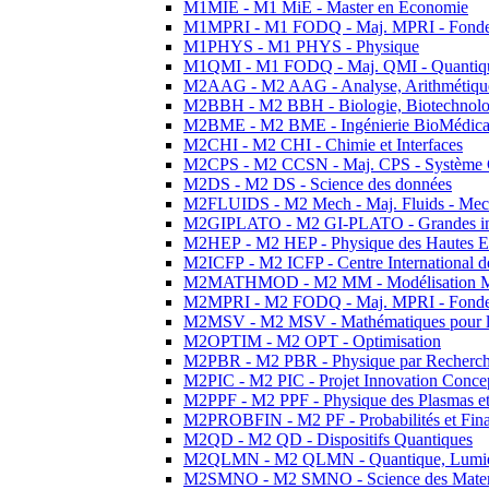
M1MIE - M1 MiE - Master en Economie
M1MPRI - M1 FODQ - Maj. MPRI - Fondeme
M1PHYS - M1 PHYS - Physique
M1QMI - M1 FODQ - Maj. QMI - Quantique
M2AAG - M2 AAG - Analyse, Arithmétique
M2BBH - M2 BBH - Biologie, Biotechnolog
M2BME - M2 BME - Ingénierie BioMédica
M2CHI - M2 CHI - Chimie et Interfaces
M2CPS - M2 CCSN - Maj. CPS - Système 
M2DS - M2 DS - Science des données
M2FLUIDS - M2 Mech - Maj. Fluids - Meca
M2GIPLATO - M2 GI-PLATO - Grandes instal
M2HEP - M2 HEP - Physique des Hautes E
M2ICFP - M2 ICFP - Centre International 
M2MATHMOD - M2 MM - Modélisation M
M2MPRI - M2 FODQ - Maj. MPRI - Fondeme
M2MSV - M2 MSV - Mathématiques pour le
M2OPTIM - M2 OPT - Optimisation
M2PBR - M2 PBR - Physique par Recherc
M2PIC - M2 PIC - Projet Innovation Conce
M2PPF - M2 PPF - Physique des Plasmas et
M2PROBFIN - M2 PF - Probabilités et Fin
M2QD - M2 QD - Dispositifs Quantiques
M2QLMN - M2 QLMN - Quantique, Lumiere
M2SMNO - M2 SMNO - Science des Materi