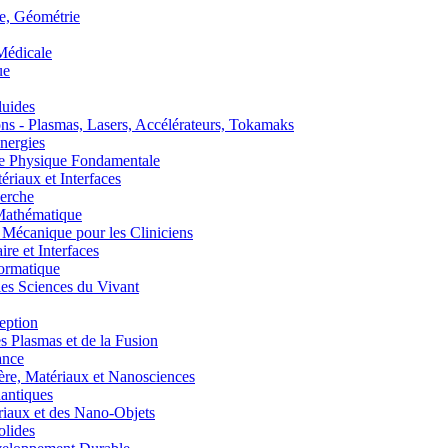
, Géométrie
édicale
ue
uides
s - Plasmas, Lasers, Accélérateurs, Tokamaks
nergies
de Physique Fondamentale
aux et Interfaces
erche
athématique
anique pour les Cliniciens
 et Interfaces
ormatique
s Sciences du Vivant
eption
lasmas et de la Fusion
ance
, Matériaux et Nanosciences
ntiques
aux et des Nano-Objets
lides