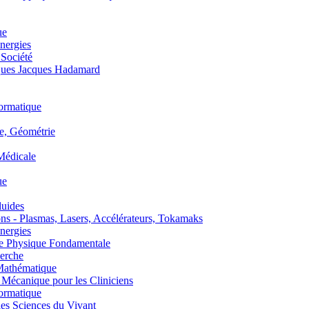
ue
nergies
 Société
es Jacques Hadamard
ormatique
, Géométrie
édicale
ue
uides
s - Plasmas, Lasers, Accélérateurs, Tokamaks
nergies
de Physique Fondamentale
erche
athématique
anique pour les Cliniciens
ormatique
s Sciences du Vivant