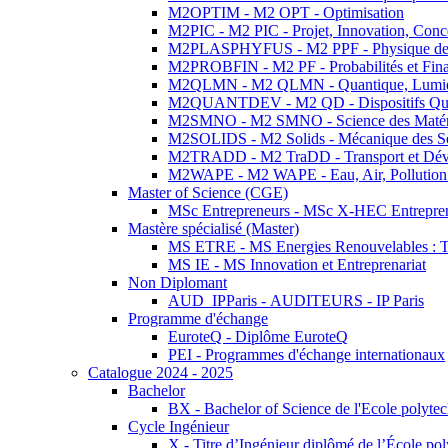
M2OPTIM - M2 OPT - Optimisation
M2PIC - M2 PIC - Projet, Innovation, Conc
M2PLASPHYFUS - M2 PPF - Physique des P
M2PROBFIN - M2 PF - Probabilités et Fin
M2QLMN - M2 QLMN - Quantique, Lumière
M2QUANTDEV - M2 QD - Dispositifs Qua
M2SMNO - M2 SMNO - Science des Matéri
M2SOLIDS - M2 Solids - Mécanique des So
M2TRADD - M2 TraDD - Transport et Dév
M2WAPE - M2 WAPE - Eau, Air, Pollution 
Master of Science (CGE)
MSc Entrepreneurs - MSc X-HEC Entrepre
Mastère spécialisé (Master)
MS ETRE - MS Energies Renouvelables : Tec
MS IE - MS Innovation et Entreprenariat
Non Diplomant
AUD_IPParis - AUDITEURS - IP Paris
Programme d'échange
EuroteQ - Diplôme EuroteQ
PEI - Programmes d'échange internationaux
Catalogue 2024 - 2025
Bachelor
BX - Bachelor of Science de l'Ecole polyte
Cycle Ingénieur
X - Titre d’Ingénieur diplômé de l’École po