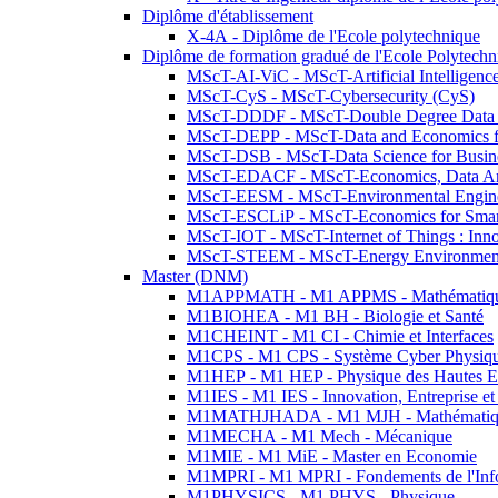
Diplôme d'établissement
X-4A - Diplôme de l'Ecole polytechnique
Diplôme de formation gradué de l'Ecole Polytec
MScT-AI-ViC - MScT-Artificial Intelligen
MScT-CyS - MScT-Cybersecurity (CyS)
MScT-DDDF - MScT-Double Degree Data 
MScT-DEPP - MScT-Data and Economics fo
MScT-DSB - MScT-Data Science for Busin
MScT-EDACF - MScT-Economics, Data Anal
MScT-EESM - MScT-Environmental Enginee
MScT-ESCLiP - MScT-Economics for Smart 
MScT-IOT - MScT-Internet of Things : Inn
MScT-STEEM - MScT-Energy Environment 
Master (DNM)
M1APPMATH - M1 APPMS - Mathématiques A
M1BIOHEA - M1 BH - Biologie et Santé
M1CHEINT - M1 CI - Chimie et Interfaces
M1CPS - M1 CPS - Système Cyber Physiq
M1HEP - M1 HEP - Physique des Hautes E
M1IES - M1 IES - Innovation, Entreprise et
M1MATHJHADA - M1 MJH - Mathématiqu
M1MECHA - M1 Mech - Mécanique
M1MIE - M1 MiE - Master en Economie
M1MPRI - M1 MPRI - Fondements de l'Inf
M1PHYSICS - M1 PHYS - Physique