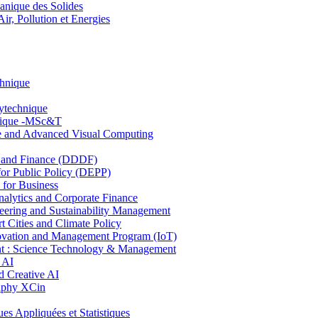
nique des Solides
, Pollution et Energies
chnique
lytechnique
hnique -MSc&T
ce and Advanced Visual Computing
and Finance (DDDF)
r Public Policy (DEPP)
for Business
ytics and Corporate Finance
ring and Sustainability Management
Cities and Climate Policy
ovation and Management Program (IoT)
: Science Technology & Management
 AI
 Creative AI
aphy XCin
ppliquées et Statistiques