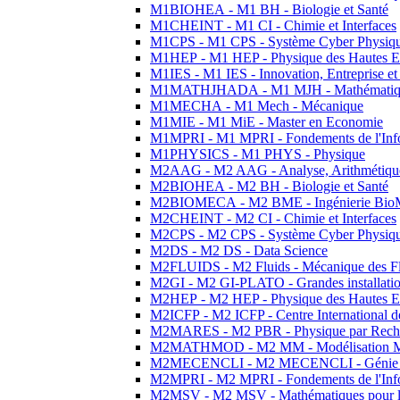
M1BIOHEA - M1 BH - Biologie et Santé
M1CHEINT - M1 CI - Chimie et Interfaces
M1CPS - M1 CPS - Système Cyber Physiq
M1HEP - M1 HEP - Physique des Hautes E
M1IES - M1 IES - Innovation, Entreprise et
M1MATHJHADA - M1 MJH - Mathématiqu
M1MECHA - M1 Mech - Mécanique
M1MIE - M1 MiE - Master en Economie
M1MPRI - M1 MPRI - Fondements de l'Inf
M1PHYSICS - M1 PHYS - Physique
M2AAG - M2 AAG - Analyse, Arithmétique
M2BIOHEA - M2 BH - Biologie et Santé
M2BIOMECA - M2 BME - Ingénierie BioM
M2CHEINT - M2 CI - Chimie et Interfaces
M2CPS - M2 CPS - Système Cyber Physiq
M2DS - M2 DS - Data Science
M2FLUIDS - M2 Fluids - Mécanique des Fl
M2GI - M2 GI-PLATO - Grandes installation
M2HEP - M2 HEP - Physique des Hautes E
M2ICFP - M2 ICFP - Centre International 
M2MARES - M2 PBR - Physique par Rech
M2MATHMOD - M2 MM - Modélisation M
M2MECENCLI - M2 MECENCLI - Génie Méc
M2MPRI - M2 MPRI - Fondements de l'Inf
M2MSV - M2 MSV - Mathématiques pour le