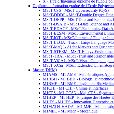
X - Titre d’Ingénieur diplômé de l’École po
Diplôme de formation gradué de l'Ecole Polytec
MScT-CyS - MScT-Cybersecurity (CyS)
MScT-DDDF - MScT-Double Degree Data 
MScT-DEPP - MScT-Data and Economics fo
MScT-DSAIB - MScT-Data Science and AI 
MScT-EDACF - MScT-Economics, Data Anal
MScT-EESM - MScT-Environmental Enginee
MScT-IOT - MScT-Internet of Things : Inn
MScT-LLGA - Track : Large Language Mode
MScT-MaQI - AI for Markets and Quantitat
MScT-STEEM - MScT-Energy Environment 
MScT-TRAI - MScT-Trust and Responsible
MScT-ViCAI - MScT-Visual Computing and
MScT-XCin - MScT-Extended Cinematogr
Master (DNM)
M1AMS - M1 AMS - Mathématiques Appliqué
M1BBH - M1 BBH - Biologie, Biotechnolog
M1BME - M1 BME - Ingénierie BioMédica
M1CHI - M1 CHI - Chimie et Interfaces
M1CPS - M1 CCSN - Maj. CPS - Système 
M1HEP - M1 HEP - Physique des Hautes E
M1IES - M1 IES - Innovation, Entreprise et
M1MATHJHADA - M1 MJH - Mathematiqu
M1MEC - M1 Mech - Mecanique