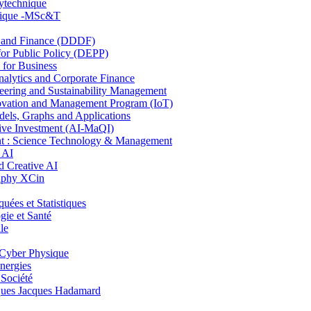
lytechnique
hnique -MSc&T
and Finance (DDDF)
r Public Policy (DEPP)
for Business
ytics and Corporate Finance
ring and Sustainability Management
ovation and Management Program (IoT)
ls, Graphs and Applications
ive Investment (AI-MaQI)
: Science Technology & Management
 AI
 Creative AI
aphy XCin
es et Statistiques
ie et Santé
le
Cyber Physique
nergies
 Société
es Jacques Hadamard