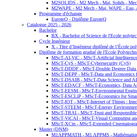
M2SOLIDS - M2 Mech - Maj. Solids - Meca
M2WAPE - M2 Mech - Maj. WAPE - Eau, Air
Programme d'échange
EuroteQ - Diplôme EuroteQ
Catalogue 2025 - 2026
Bachelor
BX - Bachelor of Science de l'Ecole polyte
Cycle Ingénieur
X - Titre d’Ingénieur diplômé de l’École po
Diplôme de formation gradué de l'Ecole Polytec
MScT-AI-ViC - MScT-Artificial Intelligen
MScT-CyS - MScT-Cybersecurity (CyS)
MScT-DDDF - MScT-Double Degree Data 
MScT-DEPP - MScT-Data and Economics fo
MScT-DSAIB - MScT-Data Science and AI 
MScT-EDACF - MScT-Economics, Data Anal
MScT-EESM - MScT-Environmental Enginee
MScT-ESCLiP - MScT-Economics for Smart 
MScT-IOT - MScT-Internet of Things : Inn
MScT-STEEM - MScT-Energy Environment 
MScT-TRAI - MScT-Trust and Responsible
MScT-ViCAI - MScT-Visual Computing and
MScT-XCin - MScT-Extended Cinematogr
Master (DNM)
M1APPMATH - M1 APPMS - Mathématiques A