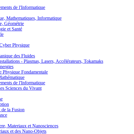
nts de l'Informatique
, Mathematiques, Informatique
, Géométrie
ie et Santé
le
Cyber Physique
nique des Fluides
lations - Plasmas, Lasers, Accélérateurs, Tokamaks
nergies
de Physique Fondamentale
athématique
nts de l'Informatique
s Sciences du Vivant
he
ption
 de la Fusion
ance
, Materiaux et Nanosciences
aux et des Nano-Objets