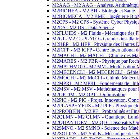
M2AAG - M2 AAG - Analyse, Arithmétique
M2BIOHEA - M2 BH - Biologie et Santé
M2BIOMECA - M2 BME - Ingénierie BioM
M2CPS - M2 CPS - Système Cyber Physiq
M2DS - M2 DS - Data Science
M2FLUIDS - M2 Fluids - Mécanique des Fl
M2GI - M2 GI-PLATO - Grandes installation
M2HEP - M2 HEP - Physique des Hautes E
M2ICFP - M2 ICFP - Centre International 
M2MACHI - M2 MACHI - Chimie des Matéri
M2MARES - M2 PBR - Physique par Rech
M2MATHMOD - M2 MM - Modélisation M
M2MECENCLI - M2 MECENCLI - Génie Méc
M2MOCHI - M2 MoChI - Chimie Moléculaire
M2MPRI - M2 MPRI - Fondements de l'Inf
M2MSV - M2 MSV - Mathématiques pour le
M2OPTIM - M2 OPT - Optimisation
M2PIC - M2 PIC - Projet, Innovation, Conc
M2PLASPHYFUS - M2 PPF - Physique des P
M2PROBFIN - M2 PF - Probabilités et Fin
M2QLMN - M2 QLMN - Quantique, Lumière
M2QUANTDEV - M2 QD - Dispositifs Qua
M2SMNO - M2 SMNO - Science des Matéri
M2SOLIDS - M2 Solids - Mécanique des So