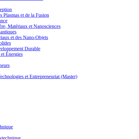
eption
lasmas et de la Fusion
ance
, Matériaux et Nanosciences
ntiques
aux et des Nano-Objets
lides
eloppement Durable
et Énergies
neurs
hnologies et Entrepreneuriat (Master)
chnique
lytechnique