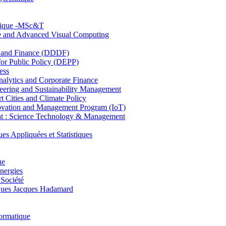
hnique -MSc&T
ce and Advanced Visual Computing
and Finance (DDDF)
r Public Policy (DEPP)
ess
ytics and Corporate Finance
ring and Sustainability Management
Cities and Climate Policy
ovation and Management Program (IoT)
: Science Technology & Management
ppliquées et Statistiques
ue
nergies
 Société
es Jacques Hadamard
ormatique