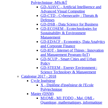
Polytechnique -MSc&T
GD-AIAVC - Artificial Intelligence and
Advanced Visual Computing
GD-CTD - Cybersecurity : Threats &
Defenses
GD-DSB - Data Science for Business
GD-ECOSEM - Ecotechnologies for
Sustainability & Environment
Management
GD-EDACF - Economics, Data Analytics
and Corporate Finance
GD-IOT - Internet of Things : Innovation
and Management Program (IoT)
GD-SCUP - Smart Cities and Urban
Policy
GD-STEEM - Energy Environment :
Science Technology & Management
Catalogue 2017 - 2018
Cycle Ingénieur
X - Diplôme d'ingénieur de l'Ecole
Polytechnique
Master (DNM)
M1QMI - M1 FODQ - Maj. QMI -
Quantique, mathematiques, informatique