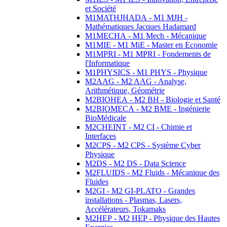
et Société
M1MATHJHADA - M1 MJH -
Mathématiques Jacques Hadamard
M1MECHA - M1 Mech - Mécanique
M1MIE - M1 MiE - Master en Economie
M1MPRI - M1 MPRI - Fondements de
l'Informatique
M1PHYSICS - M1 PHYS - Physique
M2AAG - M2 AAG - Analyse,
Arithmétique, Géométrie
M2BIOHEA - M2 BH - Biologie et Santé
M2BIOMECA - M2 BME - Ingénierie
BioMédicale
M2CHEINT - M2 CI - Chimie et
Interfaces
M2CPS - M2 CPS - Système Cyber
Physique
M2DS - M2 DS - Data Science
M2FLUIDS - M2 Fluids - Mécanique des
Fluides
M2GI - M2 GI-PLATO - Grandes
installations - Plasmas, Lasers,
Accélérateurs, Tokamaks
M2HEP - M2 HEP - Physique des Hautes