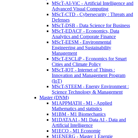
MScT-AI-ViC - Artificial Intelligence and
Advanced Visual Computing
MScT-CTD - Cybersecurity : Threats and
Defenses
MScT-DSB - Data Science for Business
MScT-EDACF - Economics, Data
Analytics and Corporate Finance
MScT-EESM - Environmental
Engineering and Sustainability
Management
MScT-ESCLiP - Economics for Smart
Cities and Climate Policy
MScT-IOT - Internet of Things :
Innovation and Management Program
(IoT)
MScT-STEEM - Energy Environment :
Science Technology & Management
Master (DNM)
M1APPMATH - M1 - Applied
Mathematics and statistics
M1BM - M1 Biomechanics
M1DATAAI - M1 Data AI - Data and
Artificial Intelligence
M1ECO - M1 Economie
M1ENERG - Master 1 Énergie