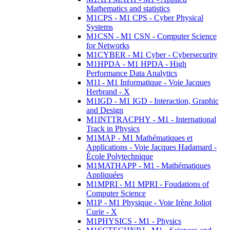
Mathematics and statistics
M1CPS - M1 CPS - Cyber Physical
Systems
M1CSN - M1 CSN - Computer Science
for Networks
M1CYBER - M1 Cyber - Cybersecurity
M1HPDA - M1 HPDA - High
Performance Data Analytics
M1I - M1 Informatique - Voie Jacques
Herbrand - X
M1IGD - M1 IGD - Interaction, Graphic
and Design
M1INTTRACPHY - M1 - International
Track in Physics
M1MAP - M1 Mathématiques et
Applications - Voie Jacques Hadamard -
École Polytechnique
M1MATHAPP - M1 - Mathématiques
Appliquées
M1MPRI - M1 MPRI - Foudations of
Computer Science
M1P - M1 Physique - Voie Irène Joliot
Curie - X
M1PHYSICS - M1 - Physics