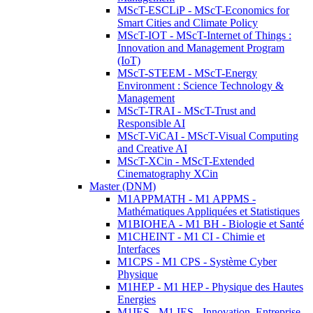
MScT-ESCLiP - MScT-Economics for
Smart Cities and Climate Policy
MScT-IOT - MScT-Internet of Things :
Innovation and Management Program
(IoT)
MScT-STEEM - MScT-Energy
Environment : Science Technology &
Management
MScT-TRAI - MScT-Trust and
Responsible AI
MScT-ViCAI - MScT-Visual Computing
and Creative AI
MScT-XCin - MScT-Extended
Cinematography XCin
Master (DNM)
M1APPMATH - M1 APPMS -
Mathématiques Appliquées et Statistiques
M1BIOHEA - M1 BH - Biologie et Santé
M1CHEINT - M1 CI - Chimie et
Interfaces
M1CPS - M1 CPS - Système Cyber
Physique
M1HEP - M1 HEP - Physique des Hautes
Energies
M1IES - M1 IES - Innovation, Entreprise