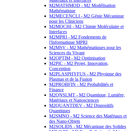
Matériaux et Interfaces
M2MATHMOD - M2 Modélisation
Mathématique
M2MECENCLI - M2 Génie Mécanique
pour les Cliniciens
M2MOCHI - M2 Chimie Moléculaire et
Interfaces
M2MPRI - M2 Fondements de
l'Informatique MPRI
M2MSV - M2 Mathématiques pour les
Sciences du Vivant
M2OPTIM - M2 Optimisation
M2PIC - M2 Projet, Innovation,
Conception
M2PLASPHYFUS - M2 Physique des
Plasmas et de la Fusion
M2PROBFIN - M2 Probabilités et
Finance
M2QNSLMT - M2 Quantique, Lumière,
Matériaux et Nanosciences
M2QUANTDEV - M2 Dispositifs
Quantiques
M2SMNO - M2 Science des Matériaux et
des Nano-Objets
M2SOLIDS - M2 Mécanique des Solides