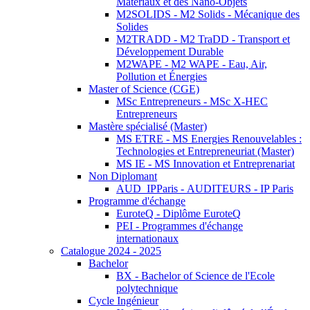
Matériaux et des Nano-Objets
M2SOLIDS - M2 Solids - Mécanique des
Solides
M2TRADD - M2 TraDD - Transport et
Développement Durable
M2WAPE - M2 WAPE - Eau, Air,
Pollution et Énergies
Master of Science (CGE)
MSc Entrepreneurs - MSc X-HEC
Entrepreneurs
Mastère spécialisé (Master)
MS ETRE - MS Energies Renouvelables :
Technologies et Entrepreneuriat (Master)
MS IE - MS Innovation et Entreprenariat
Non Diplomant
AUD_IPParis - AUDITEURS - IP Paris
Programme d'échange
EuroteQ - Diplôme EuroteQ
PEI - Programmes d'échange
internationaux
Catalogue 2024 - 2025
Bachelor
BX - Bachelor of Science de l'Ecole
polytechnique
Cycle Ingénieur