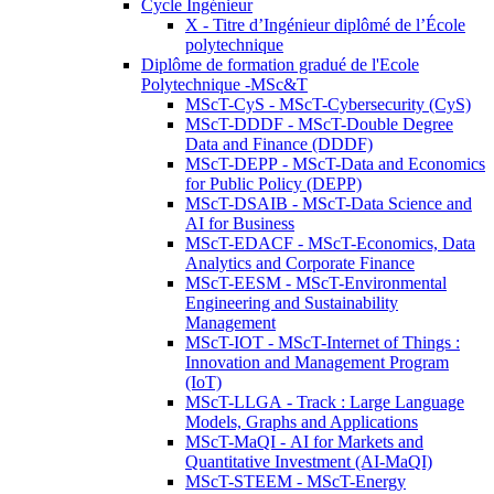
Cycle Ingénieur
X - Titre d’Ingénieur diplômé de l’École
polytechnique
Diplôme de formation gradué de l'Ecole
Polytechnique -MSc&T
MScT-CyS - MScT-Cybersecurity (CyS)
MScT-DDDF - MScT-Double Degree
Data and Finance (DDDF)
MScT-DEPP - MScT-Data and Economics
for Public Policy (DEPP)
MScT-DSAIB - MScT-Data Science and
AI for Business
MScT-EDACF - MScT-Economics, Data
Analytics and Corporate Finance
MScT-EESM - MScT-Environmental
Engineering and Sustainability
Management
MScT-IOT - MScT-Internet of Things :
Innovation and Management Program
(IoT)
MScT-LLGA - Track : Large Language
Models, Graphs and Applications
MScT-MaQI - AI for Markets and
Quantitative Investment (AI-MaQI)
MScT-STEEM - MScT-Energy