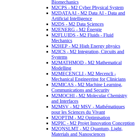
Biomechanics
M2CPS - M2 Cyber Physical System
M2DATAAI - M2 Data AI - Data and
Artificial Intelligence
M2DS - M2 Data Sciences
M2ENERG - M2 Énergie
M2FLUIDS - M2 Fluids - Fluid
Mechanics
M2HEP - M2 High Energy physics
M2ICS - M2 Integration, Circuits and
Systems
M2MATHMOD - M2 Mathematical
Modelling
M2MECENCLI - M2 Mecencli -
Mechanical Engineering for Clinicians
M2MICAS - M2 Machine Learning,
Communications and Security
M2MOCHI - M2 Molecular Chemistry
and Interfaces
M2MSV - M2 MSV - Mathématiques
pour les Sciences du Vivant
M2OPTIM - M2 Optimisation
M2PIC - M2 Projet Innovation Conception
M2QNSLMT - M2 Quantum, Light,
Materials and Nanosciences