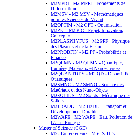
M2MPRI - M2 MPRI - Fondements de
l'Informatique
M2MSV - M2 MSV - Mathématiques
pour les Sciences du Vivant
M2OPTIM - M2 OPT - Optimisation
M2PIC - M2 PIC - Projet, Innovation,
Conception
M2PLASPHYFUS - M2 PPF - Physique
des Plasmas et de la Fusion
M2PROBFIN - M2 PF - Probabilités et
Finance
M2QLMN - M2 QLMN - Quantique,
Lumière, Matériaux et Nanosciences
M2QUANTDEV - M2 QD - Dispositifs
Quantiques
M2SMNO - M2 SMNO - Science des
Matériaux et des Nano-Objets
M2SOLIDS - M2 Solids - Mécanique des
Solides
M2TRADD - M2 TraDD - Transport et
Développement Durable
M2WAPE - M2 WAPE - Eau, Pollution de
l'Air et Energie
Master of Science (CGE)
MSc Entrepreneurs - MSc X-HEC