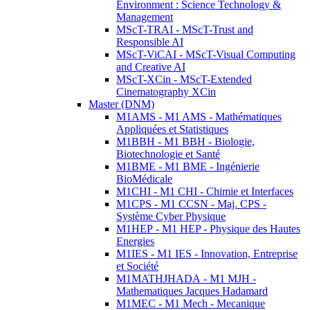
Environment : Science Technology &
Management
MScT-TRAI - MScT-Trust and
Responsible AI
MScT-ViCAI - MScT-Visual Computing
and Creative AI
MScT-XCin - MScT-Extended
Cinematography XCin
Master (DNM)
M1AMS - M1 AMS - Mathématiques
Appliquées et Statistiques
M1BBH - M1 BBH - Biologie,
Biotechnologie et Santé
M1BME - M1 BME - Ingénierie
BioMédicale
M1CHI - M1 CHI - Chimie et Interfaces
M1CPS - M1 CCSN - Maj. CPS -
Système Cyber Physique
M1HEP - M1 HEP - Physique des Hautes
Energies
M1IES - M1 IES - Innovation, Entreprise
et Société
M1MATHJHADA - M1 MJH -
Mathematiques Jacques Hadamard
M1MEC - M1 Mech - Mecanique