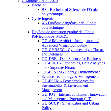
Catalogue 2019 - 2020
Bachelor
BS - Bachelor of Science de l'Ecole
polytechnique
Cycle Ingénieur
X - Diplôme d'ingénieur de l'Ecole
polytechnique
Diplôme de formation gradué de l'Ecole
Polytechnique -MSc&T
GD-AIM - Artificial Intelligence and
Advanced Visual Computing
GD-CYBSEC - Cybersecurity : Threats
and Defenses
GD-DSB - Data Science for Business
GD-EDCF - Economics, Data Analytics
and Corporate Finance
GD-EESTM - Energy Environment :
Science Technology & Management
GD-ESEM - Ecotechnologies for
Sustainability & Environment
Management
GD-IOT - Internet of Things : Innovation
and Management Program (IoT)
GD-SCUP - Smart Cities and Urban
Policy