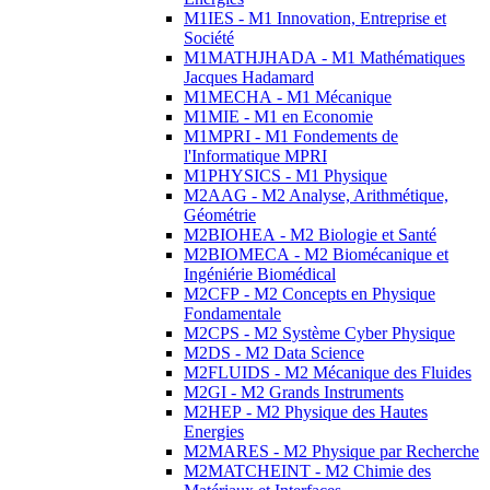
M1IES - M1 Innovation, Entreprise et
Société
M1MATHJHADA - M1 Mathématiques
Jacques Hadamard
M1MECHA - M1 Mécanique
M1MIE - M1 en Economie
M1MPRI - M1 Fondements de
l'Informatique MPRI
M1PHYSICS - M1 Physique
M2AAG - M2 Analyse, Arithmétique,
Géométrie
M2BIOHEA - M2 Biologie et Santé
M2BIOMECA - M2 Biomécanique et
Ingéniérie Biomédical
M2CFP - M2 Concepts en Physique
Fondamentale
M2CPS - M2 Système Cyber Physique
M2DS - M2 Data Science
M2FLUIDS - M2 Mécanique des Fluides
M2GI - M2 Grands Instruments
M2HEP - M2 Physique des Hautes
Energies
M2MARES - M2 Physique par Recherche
M2MATCHEINT - M2 Chimie des