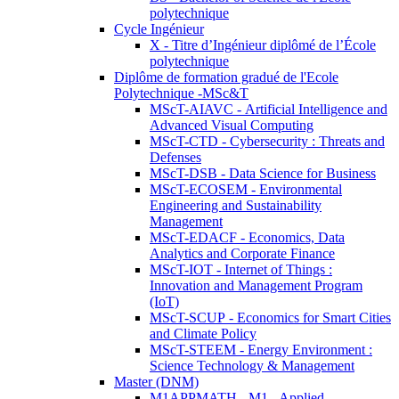
polytechnique
Cycle Ingénieur
X - Titre d’Ingénieur diplômé de l’École
polytechnique
Diplôme de formation gradué de l'Ecole
Polytechnique -MSc&T
MScT-AIAVC - Artificial Intelligence and
Advanced Visual Computing
MScT-CTD - Cybersecurity : Threats and
Defenses
MScT-DSB - Data Science for Business
MScT-ECOSEM - Environmental
Engineering and Sustainability
Management
MScT-EDACF - Economics, Data
Analytics and Corporate Finance
MScT-IOT - Internet of Things :
Innovation and Management Program
(IoT)
MScT-SCUP - Economics for Smart Cities
and Climate Policy
MScT-STEEM - Energy Environment :
Science Technology & Management
Master (DNM)
M1APPMATH - M1 - Applied