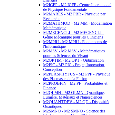
Energies
M2ICFP - M2 ICFP - Centre International
de Physique Fondamentale
M2MARES - M2 PBR - Physique par
Recherche
M2MATHMOD - M2 MM - Modélisation
Mathématique
M2MECENCLI - M2 MECENCLI -
Génie Mécanique pour les Cliniciens
M2MPRI - M2 MPRI - Fondements de
l'Informatique
M2MSV - M2 MSV - Mathématiques
pour les Sciences du Vivant
M2OPTIM - M2 OPT - Optimisation
M2PIC - M2 PIC - Projet, Innovation,
Conception
M2PLASPHYFUS - M2 PPF - Physique
des Plasmas et de la Fusion
M2PROBFIN - M2 PF - Probabilités et
Finance
M2QLMN - M2 QLMN - Quantique,
Lumière, Matériaux et Nanosciences
M2QUANTDEV - M2 QD - Dispositifs
Quantiques
M2SMNO - M2 SMNO - Science des