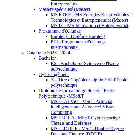
Entrepreneurs
Mastère spécialisé (Master)
MS ETRE - MS Energies Renouvelables :
Technologies et Entrepreneuriat (Master)
MS IE - MS Innovation et Entreprenariat
Programme d'échange
EuroteQ - Diplôme EuroteQ
PEI - Programmes d'échange
internationaux
Catalogue 2023 - 2024
Bachelor
BS - Bachelor of Science de l'Ecole
polytechnique
Cycle Ingénieur
X - Titre d’Ingénieur diplômé de l’École
polytechnique
Diplôme de formation gradué de l'Ecole
Polytechnique -MSc&T
MScT-AI-ViC - MScT-Artificial
Intelligence and Advanced Visual
Computing
MScT-CTD - MScT-Cybersecurity :
Threats and Defenses
MScT-DDDF - MScT-Double Degree
Data and Finance (DDDF)