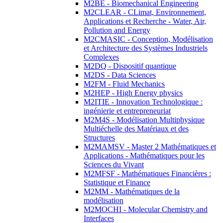
M2BE - Biomechanical Engineering
M2CLEAR - CLimat, Environnement,
Applications et Recherche - Water, Air,
Pollution and Energy
M2CMASIC - Conception, Modélisation
et Architecture des Systèmes Industriels
Complexes
M2DQ - Dispositif quantique
M2DS - Data Sciences
M2FM - Fluid Mechanics
M2HEP - High Energy physics
M2ITIE - Innovation Technologique :
ingénierie et entrepreneuriat
M2M4S - Modélisation Multiphysique
Multiéchelle des Matériaux et des
Structures
M2MAMSV - Master 2 Mathématiques et
Applications - Mathématiques pour les
Sciences du Vivant
M2MFSF - Mathématiques Financières :
Statistique et Finance
M2MM - Mathématiques de la
modélisation
M2MOCHI - Molecular Chemistry and
Interfaces