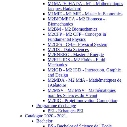
M1MATHJHADA - M1 - Mathematiques
Jacques Hadamard
M1MIE - M1 MiE - Master in Economics
M2BIOMECA - M2 Biomeca -
Biomechanics
M2BM - M2 Biomechanics
M2CFP - M2 CFP - Concepts in
Fundamental Physics
M2CPS - Cyber Physical System
M2DS - Data Sciences
M2ENERG - Master 2 Énergie
M2FLUIDS - M2 Fluids - Fluid
Mechanics
M2IGD - M2 IGD - Interaction, Graphic
and Design
M2MDA - M2 MdA - Mathématiques de
l'Aléatoire
M2MSV - M2 MSV - Mathématiques
pour les Sciences du Vivant
M2PIC - Projet Innovation Conception
Programme d'échange
PEI - Echanges PEI
Catalogue 2020 - 2021
Bachelor
BS - Bachelor of Science de l'Ecole