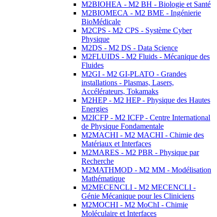
M2BIOHEA - M2 BH - Biologie et Santé
M2BIOMECA - M2 BME - Ingénierie
BioMédicale
M2CPS - M2 CPS - Système Cyber
Physique
M2DS - M2 DS - Data Science
M2FLUIDS - M2 Fluids - Mécanique des
Fluides
M2GI - M2 GI-PLATO - Grandes
installations - Plasmas, Lasers,
Accélérateurs, Tokamaks
M2HEP - M2 HEP - Physique des Hautes
Energies
M2ICFP - M2 ICFP - Centre International
de Physique Fondamentale
M2MACHI - M2 MACHI - Chimie des
Matériaux et Interfaces
M2MARES - M2 PBR - Physique par
Recherche
M2MATHMOD - M2 MM - Modélisation
Mathématique
M2MECENCLI - M2 MECENCLI -
Génie Mécanique pour les Cliniciens
M2MOCHI - M2 MoChI - Chimie
Moléculaire et Interfaces