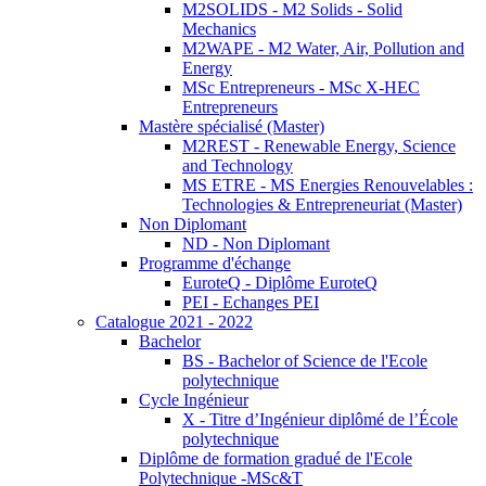
M2SOLIDS - M2 Solids - Solid
Mechanics
M2WAPE - M2 Water, Air, Pollution and
Energy
MSc Entrepreneurs - MSc X-HEC
Entrepreneurs
Mastère spécialisé (Master)
M2REST - Renewable Energy, Science
and Technology
MS ETRE - MS Energies Renouvelables :
Technologies & Entrepreneuriat (Master)
Non Diplomant
ND - Non Diplomant
Programme d'échange
EuroteQ - Diplôme EuroteQ
PEI - Echanges PEI
Catalogue 2021 - 2022
Bachelor
BS - Bachelor of Science de l'Ecole
polytechnique
Cycle Ingénieur
X - Titre d’Ingénieur diplômé de l’École
polytechnique
Diplôme de formation gradué de l'Ecole
Polytechnique -MSc&T