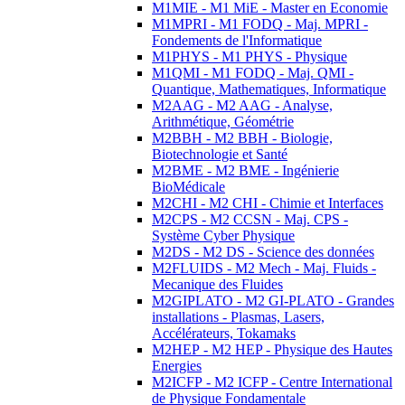
M1MIE - M1 MiE - Master en Economie
M1MPRI - M1 FODQ - Maj. MPRI -
Fondements de l'Informatique
M1PHYS - M1 PHYS - Physique
M1QMI - M1 FODQ - Maj. QMI -
Quantique, Mathematiques, Informatique
M2AAG - M2 AAG - Analyse,
Arithmétique, Géométrie
M2BBH - M2 BBH - Biologie,
Biotechnologie et Santé
M2BME - M2 BME - Ingénierie
BioMédicale
M2CHI - M2 CHI - Chimie et Interfaces
M2CPS - M2 CCSN - Maj. CPS -
Système Cyber Physique
M2DS - M2 DS - Science des données
M2FLUIDS - M2 Mech - Maj. Fluids -
Mecanique des Fluides
M2GIPLATO - M2 GI-PLATO - Grandes
installations - Plasmas, Lasers,
Accélérateurs, Tokamaks
M2HEP - M2 HEP - Physique des Hautes
Energies
M2ICFP - M2 ICFP - Centre International
de Physique Fondamentale