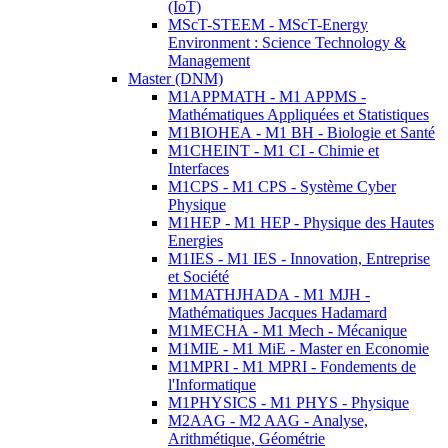
(IoT)
MScT-STEEM - MScT-Energy
Environment : Science Technology &
Management
Master (DNM)
M1APPMATH - M1 APPMS -
Mathématiques Appliquées et Statistiques
M1BIOHEA - M1 BH - Biologie et Santé
M1CHEINT - M1 CI - Chimie et
Interfaces
M1CPS - M1 CPS - Système Cyber
Physique
M1HEP - M1 HEP - Physique des Hautes
Energies
M1IES - M1 IES - Innovation, Entreprise
et Société
M1MATHJHADA - M1 MJH -
Mathématiques Jacques Hadamard
M1MECHA - M1 Mech - Mécanique
M1MIE - M1 MiE - Master en Economie
M1MPRI - M1 MPRI - Fondements de
l'Informatique
M1PHYSICS - M1 PHYS - Physique
M2AAG - M2 AAG - Analyse,
Arithmétique, Géométrie