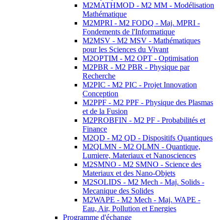
M2MATHMOD - M2 MM - Modélisation
Mathématique
M2MPRI - M2 FODQ - Maj. MPRI -
Fondements de l'Informatique
M2MSV - M2 MSV - Mathématiques
pour les Sciences du Vivant
M2OPTIM - M2 OPT - Optimisation
M2PBR - M2 PBR - Physique par
Recherche
M2PIC - M2 PIC - Projet Innovation
Conception
M2PPF - M2 PPF - Physique des Plasmas
et de la Fusion
M2PROBFIN - M2 PF - Probabilités et
Finance
M2QD - M2 QD - Dispositifs Quantiques
M2QLMN - M2 QLMN - Quantique,
Lumiere, Materiaux et Nanosciences
M2SMNO - M2 SMNO - Science des
Materiaux et des Nano-Objets
M2SOLIDS - M2 Mech - Maj. Solids -
Mecanique des Solides
M2WAPE - M2 Mech - Maj. WAPE -
Eau, Air, Pollution et Energies
Programme d'échange