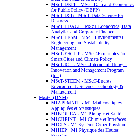
MScT-DEPP - MScT-Data and Economics
for Public Policy (DEPP)
MScT-DSB - MScT-Data Science for
Business
MScT-EDACF - MScT-Economics, Data
Analytics and Corporate Finance
MScT-EESM - MScT-Environmental
Engineering and Sustainability
Management
MScT-ESCLiP - MScT-Economics for
Smart Cities and Climate Policy
MScT-IOT - MScT-Internet of Things :
Innovation and Management Program
(IoT)
MScT-STEEM - MScT-Energy
Environment : Science Technology &
Management
Master (DNM)
M1APPMATH - M1 Mathématiques
Appliquées et Statistiques
M1BIOHEA - M1 Biologie et Santé
M1CHEINT - M1 Chimie et Interfaces
M1CPS - M1 Système Cyber Physique
M1HEP - M1 Physique des Hautes
Energies