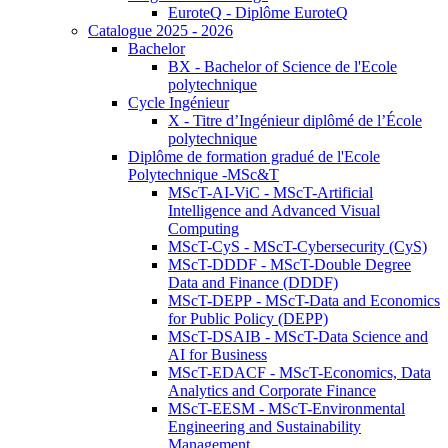
EuroteQ - Diplôme EuroteQ
Catalogue 2025 - 2026
Bachelor
BX - Bachelor of Science de l'Ecole
polytechnique
Cycle Ingénieur
X - Titre d’Ingénieur diplômé de l’École
polytechnique
Diplôme de formation gradué de l'Ecole
Polytechnique -MSc&T
MScT-AI-ViC - MScT-Artificial
Intelligence and Advanced Visual
Computing
MScT-CyS - MScT-Cybersecurity (CyS)
MScT-DDDF - MScT-Double Degree
Data and Finance (DDDF)
MScT-DEPP - MScT-Data and Economics
for Public Policy (DEPP)
MScT-DSAIB - MScT-Data Science and
AI for Business
MScT-EDACF - MScT-Economics, Data
Analytics and Corporate Finance
MScT-EESM - MScT-Environmental
Engineering and Sustainability
Management