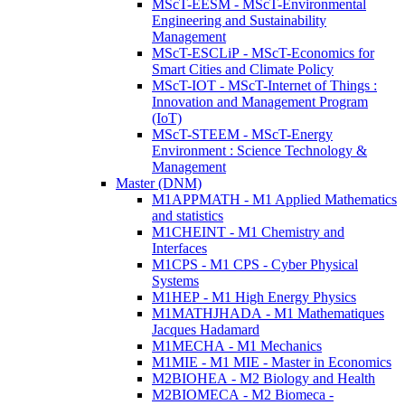
MScT-EESM - MScT-Environmental
Engineering and Sustainability
Management
MScT-ESCLiP - MScT-Economics for
Smart Cities and Climate Policy
MScT-IOT - MScT-Internet of Things :
Innovation and Management Program
(IoT)
MScT-STEEM - MScT-Energy
Environment : Science Technology &
Management
Master (DNM)
M1APPMATH - M1 Applied Mathematics
and statistics
M1CHEINT - M1 Chemistry and
Interfaces
M1CPS - M1 CPS - Cyber Physical
Systems
M1HEP - M1 High Energy Physics
M1MATHJHADA - M1 Mathematiques
Jacques Hadamard
M1MECHA - M1 Mechanics
M1MIE - M1 MIE - Master in Economics
M2BIOHEA - M2 Biology and Health
M2BIOMECA - M2 Biomeca -