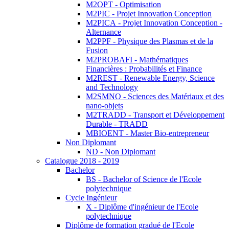
M2OPT - Optimisation
M2PIC - Projet Innovation Conception
M2PICA - Projet Innovation Conception -
Alternance
M2PPF - Physique des Plasmas et de la
Fusion
M2PROBAFI - Mathématiques
Financières : Probabilités et Finance
M2REST - Renewable Energy, Science
and Technology
M2SMNO - Sciences des Matériaux et des
nano-objets
M2TRADD - Transport et Développement
Durable - TRADD
MBIOENT - Master Bio-entrepreneur
Non Diplomant
ND - Non Diplomant
Catalogue 2018 - 2019
Bachelor
BS - Bachelor of Science de l'Ecole
polytechnique
Cycle Ingénieur
X - Diplôme d'ingénieur de l'Ecole
polytechnique
Diplôme de formation gradué de l'Ecole