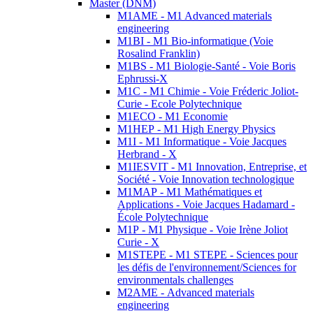
Master (DNM)
M1AME - M1 Advanced materials
engineering
M1BI - M1 Bio-informatique (Voie
Rosalind Franklin)
M1BS - M1 Biologie-Santé - Voie Boris
Ephrussi-X
M1C - M1 Chimie - Voie Fréderic Joliot-
Curie - Ecole Polytechnique
M1ECO - M1 Economie
M1HEP - M1 High Energy Physics
M1I - M1 Informatique - Voie Jacques
Herbrand - X
M1IESVIT - M1 Innovation, Entreprise, et
Société - Voie Innovation technologique
M1MAP - M1 Mathématiques et
Applications - Voie Jacques Hadamard -
École Polytechnique
M1P - M1 Physique - Voie Irène Joliot
Curie - X
M1STEPE - M1 STEPE - Sciences pour
les défis de l'environnement/Sciences for
environmentals challenges
M2AME - Advanced materials
engineering