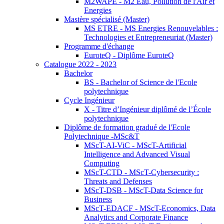
M2WAPE - M2 Eau, Pollution de l'Air et
Energies
Mastère spécialisé (Master)
MS ETRE - MS Energies Renouvelables :
Technologies et Entrepreneuriat (Master)
Programme d'échange
EuroteQ - Diplôme EuroteQ
Catalogue 2022 - 2023
Bachelor
BS - Bachelor of Science de l'Ecole
polytechnique
Cycle Ingénieur
X - Titre d’Ingénieur diplômé de l’École
polytechnique
Diplôme de formation gradué de l'Ecole
Polytechnique -MSc&T
MScT-AI-ViC - MScT-Artificial
Intelligence and Advanced Visual
Computing
MScT-CTD - MScT-Cybersecurity :
Threats and Defenses
MScT-DSB - MScT-Data Science for
Business
MScT-EDACF - MScT-Economics, Data
Analytics and Corporate Finance