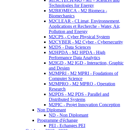
M1SCTECHNRJ - M1 - Sciences and
Technologies for Energy
M2BIOMECA - M2 Biomeca -
Biomechanics
M2CLEAR - CLimat, Environnement,
Applications et Recherche - Water, Air,
Pollution and Energy
M2CPS - Cyber Physical System
M2CYBER - M2 Cyber - Cybersecurity
M2DS - Data Sciences
M2HPDA - M2 HPDA - High
Performance Data Analytics
M2IGD - M2 IGD - Interaction, Graphic
and Design
M2MPRI - M2 MPRI - Foudations of
Computer Science
M2MPRO - M2 MPRO - Operation
Research
M2PDS - M2 PDS - Parallel and
Distributed Systems
M2PIC - Projet Innovation Conception
Non Diplomant
ND - Non Diplomant
Programme d'échange
PEI - Echanges PEI