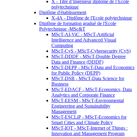
X - Titre d’Ingénieur diplômé de l’École
polytechnique
Diplôme d'établissement
X-4A - Diplôme de l'Ecole polytechnique
Diplôme de formation gradué de l'Ecole
Polytechnique -MSc&T
MScT-AI-ViC - MScT-Artificial
Intelligence and Advanced Visual
Computing
MScT-CyS - MScT-Cybersecurity (CyS)
MScT-DDDF - MScT-Double Degree
Data and Finance (DDDF)
MScT-DEPP - MScT-Data and Economics
for Public Policy (DEPP)
MScT-DSB - MScT-Data Science for
Business
MScT-EDACF - MScT-Economics, Data
Analytics and Corporate Finance
MScT-EESM - MScT-Environmental
Engineering and Sustainability
Management
MScT-ESCLiP - MScT-Economics for
Smart Cities and Climate Policy
MScT-IOT - MScT-Internet of Things :
Innovation and Management Program