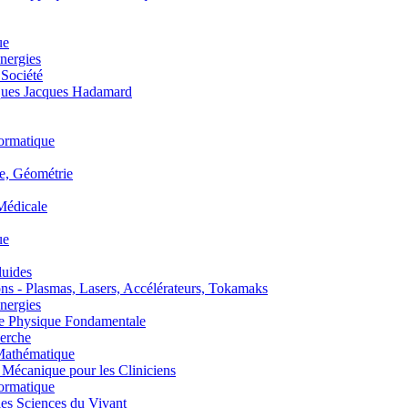
ue
nergies
 Société
es Jacques Hadamard
ormatique
, Géométrie
édicale
ue
uides
s - Plasmas, Lasers, Accélérateurs, Tokamaks
nergies
de Physique Fondamentale
erche
athématique
anique pour les Cliniciens
ormatique
s Sciences du Vivant