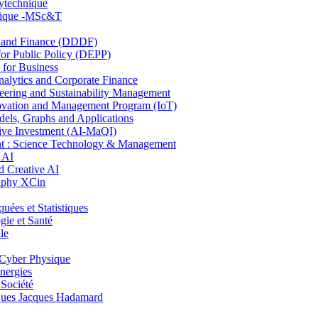
lytechnique
hnique -MSc&T
and Finance (DDDF)
r Public Policy (DEPP)
for Business
ytics and Corporate Finance
ring and Sustainability Management
ovation and Management Program (IoT)
ls, Graphs and Applications
ive Investment (AI-MaQI)
: Science Technology & Management
 AI
 Creative AI
aphy XCin
es et Statistiques
ie et Santé
le
Cyber Physique
nergies
 Société
es Jacques Hadamard