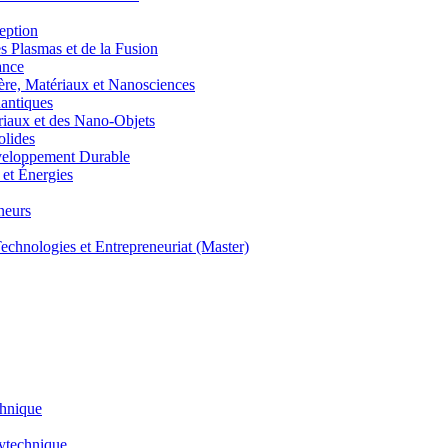
eption
lasmas et de la Fusion
ance
, Matériaux et Nanosciences
ntiques
aux et des Nano-Objets
lides
eloppement Durable
et Énergies
neurs
hnologies et Entrepreneuriat (Master)
chnique
lytechnique