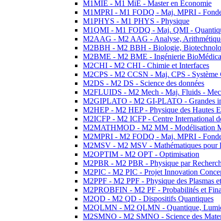
M1MIE - M1 MiE - Master en Economie
M1MPRI - M1 FODQ - Maj. MPRI - Fondeme
M1PHYS - M1 PHYS - Physique
M1QMI - M1 FODQ - Maj. QMI - Quantique
M2AAG - M2 AAG - Analyse, Arithmétique
M2BBH - M2 BBH - Biologie, Biotechnolog
M2BME - M2 BME - Ingénierie BioMédica
M2CHI - M2 CHI - Chimie et Interfaces
M2CPS - M2 CCSN - Maj. CPS - Système 
M2DS - M2 DS - Science des données
M2FLUIDS - M2 Mech - Maj. Fluids - Meca
M2GIPLATO - M2 GI-PLATO - Grandes instal
M2HEP - M2 HEP - Physique des Hautes E
M2ICFP - M2 ICFP - Centre International 
M2MATHMOD - M2 MM - Modélisation M
M2MPRI - M2 FODQ - Maj. MPRI - Fondeme
M2MSV - M2 MSV - Mathématiques pour le
M2OPTIM - M2 OPT - Optimisation
M2PBR - M2 PBR - Physique par Recherc
M2PIC - M2 PIC - Projet Innovation Conce
M2PPF - M2 PPF - Physique des Plasmas et
M2PROBFIN - M2 PF - Probabilités et Fin
M2QD - M2 QD - Dispositifs Quantiques
M2QLMN - M2 QLMN - Quantique, Lumiere
M2SMNO - M2 SMNO - Science des Materi