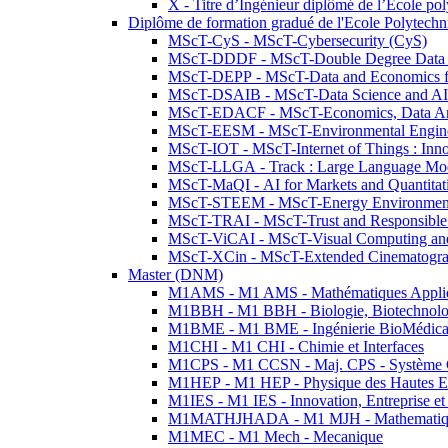
X - Titre d’Ingénieur diplômé de l’École po
Diplôme de formation gradué de l'Ecole Polytec
MScT-CyS - MScT-Cybersecurity (CyS)
MScT-DDDF - MScT-Double Degree Data 
MScT-DEPP - MScT-Data and Economics fo
MScT-DSAIB - MScT-Data Science and AI 
MScT-EDACF - MScT-Economics, Data Anal
MScT-EESM - MScT-Environmental Enginee
MScT-IOT - MScT-Internet of Things : Inn
MScT-LLGA - Track : Large Language Mode
MScT-MaQI - AI for Markets and Quantitat
MScT-STEEM - MScT-Energy Environment 
MScT-TRAI - MScT-Trust and Responsible
MScT-ViCAI - MScT-Visual Computing and
MScT-XCin - MScT-Extended Cinematogr
Master (DNM)
M1AMS - M1 AMS - Mathématiques Appliqué
M1BBH - M1 BBH - Biologie, Biotechnolog
M1BME - M1 BME - Ingénierie BioMédica
M1CHI - M1 CHI - Chimie et Interfaces
M1CPS - M1 CCSN - Maj. CPS - Système 
M1HEP - M1 HEP - Physique des Hautes E
M1IES - M1 IES - Innovation, Entreprise et
M1MATHJHADA - M1 MJH - Mathematiqu
M1MEC - M1 Mech - Mecanique