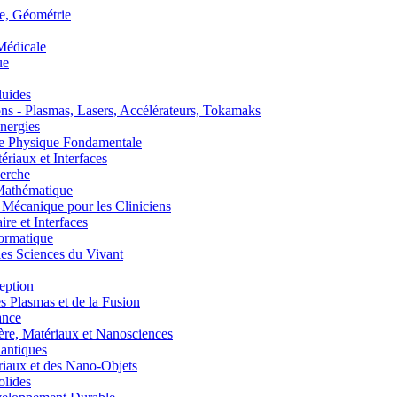
, Géométrie
édicale
ue
uides
s - Plasmas, Lasers, Accélérateurs, Tokamaks
nergies
de Physique Fondamentale
aux et Interfaces
erche
athématique
anique pour les Cliniciens
 et Interfaces
ormatique
s Sciences du Vivant
eption
lasmas et de la Fusion
ance
, Matériaux et Nanosciences
ntiques
aux et des Nano-Objets
lides