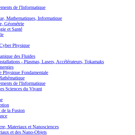
nts de l'Informatique
, Mathematiques, Informatique
, Géométrie
ie et Santé
le
Cyber Physique
nique des Fluides
lations - Plasmas, Lasers, Accélérateurs, Tokamaks
nergies
de Physique Fondamentale
athématique
nts de l'Informatique
s Sciences du Vivant
he
ption
 de la Fusion
ance
, Materiaux et Nanosciences
aux et des Nano-Objets