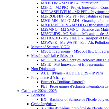
M2OPTIM - M2 OPT - Optimisation
M2PIC - M2 PIC - Projet, Innovation, Conc
M2PLASPHYFUS - M2 PPF - Physique des P
M2PROBFIN - M2 PF - Probabilités et Fin
M2QLMN - M2 QLMN - Quantique, Lumière
M2QUANTDEV - M2 QD - Dispositifs Qua
M2SMNO - M2 SMNO - Science des Matéri
M2SOLIDS - M2 Solids - Mécanique des So
M2TRADD - M2 TraDD - Transport et Dév
M2WAPE - M2 WAPE - Eau, Air, Pollution 
Master of Science (CGE)
MSc Entrepreneurs - MSc X-HEC Entrepre
Mastère spécialisé (Master)
MS ETRE - MS Energies Renouvelables : Tec
MS IE - MS Innovation et Entreprenariat
Non Diplomant
AUD_IPParis - AUDITEURS - IP Paris
Programme d'échange
EuroteQ - Diplôme EuroteQ
PEI - Programmes d'échange internationaux
Catalogue 2024 - 2025
Bachelor
BX - Bachelor of Science de l'Ecole polyte
Cycle Ingénieur
X - Titre d’Ingénieur diplômé de l’École po