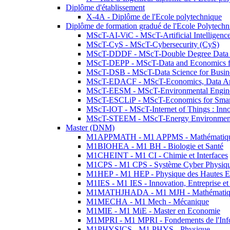
Diplôme d'établissement
X-4A - Diplôme de l'Ecole polytechnique
Diplôme de formation gradué de l'Ecole Polytec
MScT-AI-ViC - MScT-Artificial Intelligen
MScT-CyS - MScT-Cybersecurity (CyS)
MScT-DDDF - MScT-Double Degree Data 
MScT-DEPP - MScT-Data and Economics fo
MScT-DSB - MScT-Data Science for Busin
MScT-EDACF - MScT-Economics, Data Anal
MScT-EESM - MScT-Environmental Enginee
MScT-ESCLiP - MScT-Economics for Smart 
MScT-IOT - MScT-Internet of Things : Inn
MScT-STEEM - MScT-Energy Environment 
Master (DNM)
M1APPMATH - M1 APPMS - Mathématiques A
M1BIOHEA - M1 BH - Biologie et Santé
M1CHEINT - M1 CI - Chimie et Interfaces
M1CPS - M1 CPS - Système Cyber Physiq
M1HEP - M1 HEP - Physique des Hautes E
M1IES - M1 IES - Innovation, Entreprise et
M1MATHJHADA - M1 MJH - Mathématiqu
M1MECHA - M1 Mech - Mécanique
M1MIE - M1 MiE - Master en Economie
M1MPRI - M1 MPRI - Fondements de l'Inf
M1PHYSICS - M1 PHYS - Physique