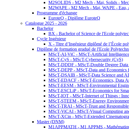
M2SOLIDS - M2 Mech - Maj. Solids - Meca
M2WAPE - M2 Mech - Maj. WAPE - Eau, Air
Programme d'échange
EuroteQ - Diplôme EuroteQ
Catalogue 2025 - 2026
Bachelor
BX - Bachelor of Science de l'Ecole polyte
Cycle Ingénieur
X - Titre d’Ingénieur diplômé de l’École po
Diplôme de formation gradué de l'Ecole Polytec
MScT-AI-ViC - MScT-Artificial Intelligen
MScT-CyS - MScT-Cybersecurity (CyS)
MScT-DDDF - MScT-Double Degree Data 
MScT-DEPP - MScT-Data and Economics fo
MScT-DSAIB - MScT-Data Science and AI 
MScT-EDACF - MScT-Economics, Data Anal
MScT-EESM - MScT-Environmental Enginee
MScT-ESCLiP - MScT-Economics for Smart 
MScT-IOT - MScT-Internet of Things : Inn
MScT-STEEM - MScT-Energy Environment 
MScT-TRAI - MScT-Trust and Responsible
MScT-ViCAI - MScT-Visual Computing and
MScT-XCin - MScT-Extended Cinematogr
Master (DNM)
M1APPMATH - M1 APPMS - Mathématiques A