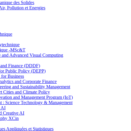
nique des Solides
, Pollution et Energies
chnique
lytechnique
hnique -MSc&T
ce and Advanced Visual Computing
and Finance (DDDF)
r Public Policy (DEPP)
for Business
ytics and Corporate Finance
ring and Sustainability Management
Cities and Climate Policy
ovation and Management Program (IoT)
: Science Technology & Management
 AI
 Creative AI
aphy XCin
ppliquées et Statistiques