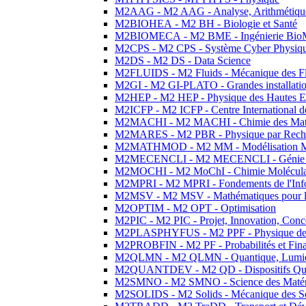
M2AAG - M2 AAG - Analyse, Arithmétique
M2BIOHEA - M2 BH - Biologie et Santé
M2BIOMECA - M2 BME - Ingénierie BioM
M2CPS - M2 CPS - Système Cyber Physiq
M2DS - M2 DS - Data Science
M2FLUIDS - M2 Fluids - Mécanique des Fl
M2GI - M2 GI-PLATO - Grandes installation
M2HEP - M2 HEP - Physique des Hautes E
M2ICFP - M2 ICFP - Centre International 
M2MACHI - M2 MACHI - Chimie des Matéri
M2MARES - M2 PBR - Physique par Rech
M2MATHMOD - M2 MM - Modélisation M
M2MECENCLI - M2 MECENCLI - Génie Méc
M2MOCHI - M2 MoChI - Chimie Moléculaire
M2MPRI - M2 MPRI - Fondements de l'Inf
M2MSV - M2 MSV - Mathématiques pour le
M2OPTIM - M2 OPT - Optimisation
M2PIC - M2 PIC - Projet, Innovation, Conc
M2PLASPHYFUS - M2 PPF - Physique des P
M2PROBFIN - M2 PF - Probabilités et Fin
M2QLMN - M2 QLMN - Quantique, Lumière
M2QUANTDEV - M2 QD - Dispositifs Qua
M2SMNO - M2 SMNO - Science des Matéri
M2SOLIDS - M2 Solids - Mécanique des So