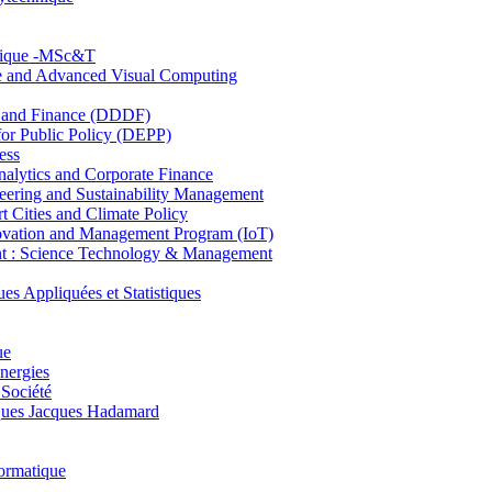
hnique -MSc&T
ce and Advanced Visual Computing
and Finance (DDDF)
r Public Policy (DEPP)
ess
ytics and Corporate Finance
ring and Sustainability Management
Cities and Climate Policy
ovation and Management Program (IoT)
: Science Technology & Management
ppliquées et Statistiques
ue
nergies
 Société
es Jacques Hadamard
ormatique