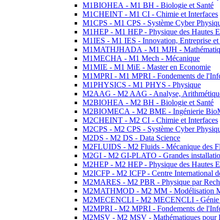
M1BIOHEA - M1 BH - Biologie et Santé
M1CHEINT - M1 CI - Chimie et Interfaces
M1CPS - M1 CPS - Système Cyber Physiq
M1HEP - M1 HEP - Physique des Hautes E
M1IES - M1 IES - Innovation, Entreprise et
M1MATHJHADA - M1 MJH - Mathématiqu
M1MECHA - M1 Mech - Mécanique
M1MIE - M1 MiE - Master en Economie
M1MPRI - M1 MPRI - Fondements de l'Inf
M1PHYSICS - M1 PHYS - Physique
M2AAG - M2 AAG - Analyse, Arithmétique
M2BIOHEA - M2 BH - Biologie et Santé
M2BIOMECA - M2 BME - Ingénierie BioM
M2CHEINT - M2 CI - Chimie et Interfaces
M2CPS - M2 CPS - Système Cyber Physiq
M2DS - M2 DS - Data Science
M2FLUIDS - M2 Fluids - Mécanique des Fl
M2GI - M2 GI-PLATO - Grandes installation
M2HEP - M2 HEP - Physique des Hautes E
M2ICFP - M2 ICFP - Centre International 
M2MARES - M2 PBR - Physique par Rech
M2MATHMOD - M2 MM - Modélisation M
M2MECENCLI - M2 MECENCLI - Génie Méc
M2MPRI - M2 MPRI - Fondements de l'Inf
M2MSV - M2 MSV - Mathématiques pour le