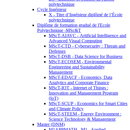
polytechnique
Cycle Ingénieur
X - Titre d’Ingénieur diplômé de l’École
polytechnique
Diplôme de formation gradué de l'Ecole
Polytechnique -MSc&T
MScT-AIAVC - Artificial Intelligence and
Advanced Visual Computing
MScT-CTD - Cybersecurity : Threats and
Defenses
MScT-DSB - Data Science for Business
MScT-ECOSEM - Environmental
Engineering and Sustainability
Management
MScT-EDACF - Economics, Data
Analytics and Corporate Finance
MScT-IOT - Internet of Things :
Innovation and Management Program
(IoT)
MScT-SCUP - Economics for Smart Cities
and Climate Policy
MScT-STEEM - Energy Environment :
Science Technology & Management
Master (DNM)
M1APPMATH - M1 - Applied