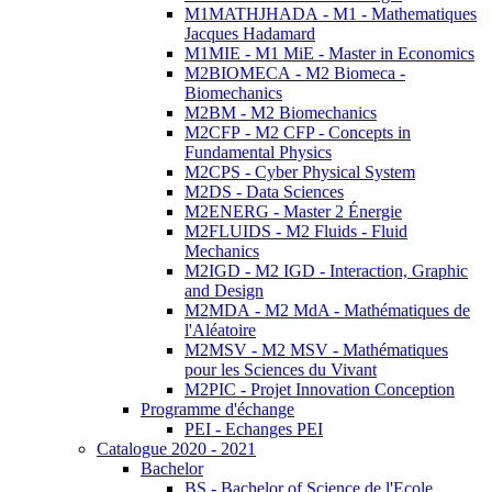
M1MATHJHADA - M1 - Mathematiques
Jacques Hadamard
M1MIE - M1 MiE - Master in Economics
M2BIOMECA - M2 Biomeca -
Biomechanics
M2BM - M2 Biomechanics
M2CFP - M2 CFP - Concepts in
Fundamental Physics
M2CPS - Cyber Physical System
M2DS - Data Sciences
M2ENERG - Master 2 Énergie
M2FLUIDS - M2 Fluids - Fluid
Mechanics
M2IGD - M2 IGD - Interaction, Graphic
and Design
M2MDA - M2 MdA - Mathématiques de
l'Aléatoire
M2MSV - M2 MSV - Mathématiques
pour les Sciences du Vivant
M2PIC - Projet Innovation Conception
Programme d'échange
PEI - Echanges PEI
Catalogue 2020 - 2021
Bachelor
BS - Bachelor of Science de l'Ecole