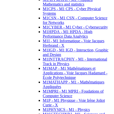
Mathematics and statistics
M1CPS - M1 CPS - Cyber Physical
Systems
M1CSN - M1 CSN - Computer Science
for Networks
M1CYBER - M1 Cyber - Cybersecurity
M1HPDA - M1 HPDA - High
Performance Data Analytics
M1I - M1 Informatique - Voie Jacques
Herbrand - X
M1IGD - M1 IGD - Interaction, Graphic
and Design
M1INTTRACPHY - M1 - International
Track in Physics
M1MAP - M1 Mathématiques et
Applications - Voie Jacques Hadamard -
École Polytechnique
M1MATHAPP - M1 - Mathématiques
Appliquées
M1MPRI - M1 MPRI - Foudations of
Computer Science
M1P - M1 Physique - Voie Irène Joliot
Curie - X
M1PHYSICS - M1 - Physics