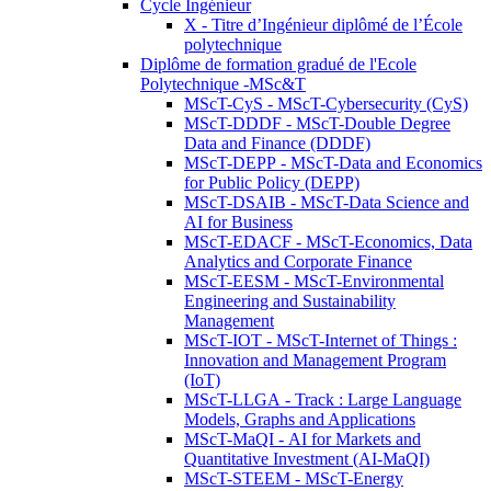
Cycle Ingénieur
X - Titre d’Ingénieur diplômé de l’École
polytechnique
Diplôme de formation gradué de l'Ecole
Polytechnique -MSc&T
MScT-CyS - MScT-Cybersecurity (CyS)
MScT-DDDF - MScT-Double Degree
Data and Finance (DDDF)
MScT-DEPP - MScT-Data and Economics
for Public Policy (DEPP)
MScT-DSAIB - MScT-Data Science and
AI for Business
MScT-EDACF - MScT-Economics, Data
Analytics and Corporate Finance
MScT-EESM - MScT-Environmental
Engineering and Sustainability
Management
MScT-IOT - MScT-Internet of Things :
Innovation and Management Program
(IoT)
MScT-LLGA - Track : Large Language
Models, Graphs and Applications
MScT-MaQI - AI for Markets and
Quantitative Investment (AI-MaQI)
MScT-STEEM - MScT-Energy