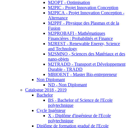
M2OPT - Optimisation
M2PIC - Projet Innovation Conception
M2PICA - Projet Innovation Conception -
Alternance
M2PPF - Physique des Plasmas et de la
Fusion
M2PROBAFI - Mathématiques
Financières : Probabilités et Finance
M2REST - Renewable Energy, Science
and Technology
M2SMNO - Sciences des Matériaux et des
nano-objets
M2TRADD - Transport et Développement
Durable - TRADD
MBIOENT - Master Bio-entrepreneur
Non Diplomant
ND - Non Diplomant
Catalogue 2018 - 2019
Bachelor
BS - Bachelor of Science de l'Ecole
polytechnique
Cycle Ingénieur
X - Diplôme d'ingénieur de l'Ecole
polytechnique
Diplôme de formation gradué de l'Ecole