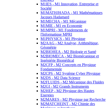
M1IES - M1 Innovation, Entreprise et
Société
M1MATHJHADA - M1 Mathématiques
Jacques Hadamard
M1MECHA - M1 Mécanique
M1MIE - M1 en Economie
M1MPRI - M1 Fondements de
l'Informatique MPRI
M1PHYSICS - M1 Physique
M2AAG - M2 Analyse, Arithmétique,
Géométrie
M2BIOHEA - M2 Biologie et Santé
M2BIOMECA - M2 Biomécanique et
Ingéniérie Biomédical
M2CFP - M2 Concepts en Physique
Fondamentale
M2CPS - M2 Système Cyber Physique
M2DS - M2 Data Science
M2FLUIDS - M2 Mécanique des Fluides
M2GI - M2 Grands Instruments
M2HEP - M2 Physique des Hautes
Energies
M2MARES - M2 Physique par Recherche
M2MATCHEINT - M2 Chimie des