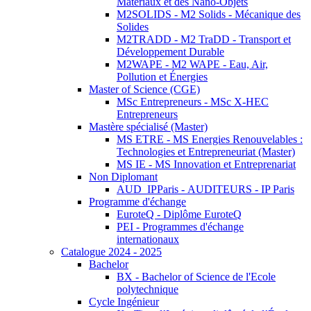
Matériaux et des Nano-Objets
M2SOLIDS - M2 Solids - Mécanique des
Solides
M2TRADD - M2 TraDD - Transport et
Développement Durable
M2WAPE - M2 WAPE - Eau, Air,
Pollution et Énergies
Master of Science (CGE)
MSc Entrepreneurs - MSc X-HEC
Entrepreneurs
Mastère spécialisé (Master)
MS ETRE - MS Energies Renouvelables :
Technologies et Entrepreneuriat (Master)
MS IE - MS Innovation et Entreprenariat
Non Diplomant
AUD_IPParis - AUDITEURS - IP Paris
Programme d'échange
EuroteQ - Diplôme EuroteQ
PEI - Programmes d'échange
internationaux
Catalogue 2024 - 2025
Bachelor
BX - Bachelor of Science de l'Ecole
polytechnique
Cycle Ingénieur