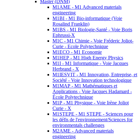
Master (DNM)
M1AME - M1 Advanced materials
engineering
M1BI - M1 Bio-informatique (Voie
Rosalind Franklin)
M1BS - M1 Biologie-Santé - Voie Boris
Ephrussi-X
M1C - M1 Chimie - Voie Fréderic Joliot-
Curie - Ecole Polytechnique
M1ECO - M1 Economie
M1HEP - M1 High Energy Physics
M1I - M1 Informatique - Voie Jacques
Herbrand - X
M1IESVIT - M1 Innovation, Entreprise, et
Société - Voie Innovation technologique
M1MAP - M1 Mathématiques et
Applications - Voie Jacques Hadamard -
École Polytechnique
M1P - M1 Physique - Voie Irène Joliot
Curie - X
M1STEPE - M1 STEPE - Sciences pour
les défis de l'environnement/Sciences for
environmentals challenges
M2AME - Advanced materials
engineering