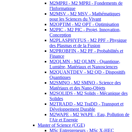
M2MPRI - M2 MPRI - Fondements de
l'Informatique
M2MSV - M2 MSV - Mathématiques
pour les Sciences du Vivant
M2OPTIM - M2 OPT - Optimisation
M2PIC - M2 PIC - Projet, Innovation,
Conception
M2PLASPHYFUS - M2 PPF - Physique
des Plasmas et de la Fusion
M2PROBFIN - M2 PF - Probabilités et
Finance
M2QLMN - M2 QLMN - Quantique,
Lumière, Matériaux et Nanosciences
M2QUANTDEV - M2 QD - Dispositifs
Quantiques
M2SMNO - M2 SMNO - Science des
Matériaux et des Nano-Objets
M2SOLIDS - M2 Solids - Mécanique des
Solides
M2TRADD - M2 TraDD - Transport et
Développement Durable
M2WAPE - M2 WAPE - Eau, Pollution de
l'Air et Energie
Master of Science (CGE)
MSc Entrepreneurs - MSc X-HEC