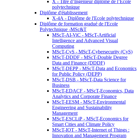
X - Titre d’Ingénieur diplômé de l’École
polytechnique
Diplôme d'établissement
X-4A - Diplôme de l'Ecole polytechnique
Diplôme de formation gradué de l'Ecole
Polytechnique -MSc&T
MScT-AI-ViC - MScT-Artificial
Intelligence and Advanced Visual
Computing
MScT-CyS - MScT-Cybersecurity (CyS)
MScT-DDDF - MScT-Double Degree
Data and Finance (DDDF)
MScT-DEPP - MScT-Data and Economics
for Public Policy (DEPP)
MScT-DSB - MScT-Data Science for
Business
MScT-EDACF - MScT-Economics, Data
Analytics and Corporate Finance
MScT-EESM - MScT-Environmental
Engineering and Sustainability
Management
MScT-ESCLiP - MScT-Economics for
Smart Cities and Climate Policy
MScT-IOT - MScT-Internet of Things :
Innovation and Management Program