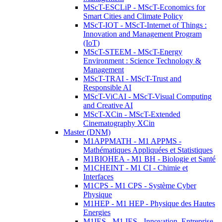
MScT-ESCLiP - MScT-Economics for
Smart Cities and Climate Policy
MScT-IOT - MScT-Internet of Things :
Innovation and Management Program
(IoT)
MScT-STEEM - MScT-Energy
Environment : Science Technology &
Management
MScT-TRAI - MScT-Trust and
Responsible AI
MScT-ViCAI - MScT-Visual Computing
and Creative AI
MScT-XCin - MScT-Extended
Cinematography XCin
Master (DNM)
M1APPMATH - M1 APPMS -
Mathématiques Appliquées et Statistiques
M1BIOHEA - M1 BH - Biologie et Santé
M1CHEINT - M1 CI - Chimie et
Interfaces
M1CPS - M1 CPS - Système Cyber
Physique
M1HEP - M1 HEP - Physique des Hautes
Energies
M1IES - M1 IES - Innovation, Entreprise