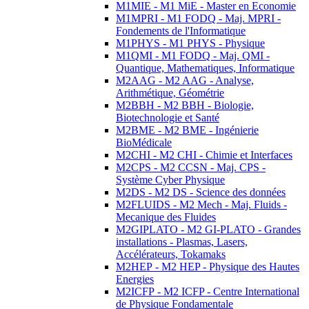
M1MIE - M1 MiE - Master en Economie
M1MPRI - M1 FODQ - Maj. MPRI -
Fondements de l'Informatique
M1PHYS - M1 PHYS - Physique
M1QMI - M1 FODQ - Maj. QMI -
Quantique, Mathematiques, Informatique
M2AAG - M2 AAG - Analyse,
Arithmétique, Géométrie
M2BBH - M2 BBH - Biologie,
Biotechnologie et Santé
M2BME - M2 BME - Ingénierie
BioMédicale
M2CHI - M2 CHI - Chimie et Interfaces
M2CPS - M2 CCSN - Maj. CPS -
Système Cyber Physique
M2DS - M2 DS - Science des données
M2FLUIDS - M2 Mech - Maj. Fluids -
Mecanique des Fluides
M2GIPLATO - M2 GI-PLATO - Grandes
installations - Plasmas, Lasers,
Accélérateurs, Tokamaks
M2HEP - M2 HEP - Physique des Hautes
Energies
M2ICFP - M2 ICFP - Centre International
de Physique Fondamentale