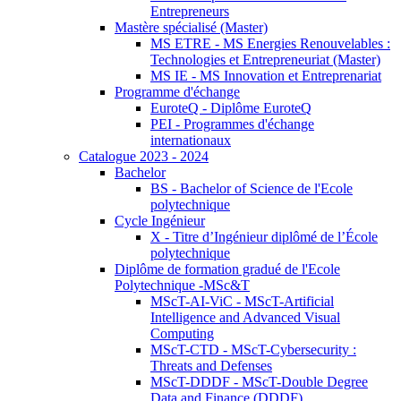
Entrepreneurs
Mastère spécialisé (Master)
MS ETRE - MS Energies Renouvelables :
Technologies et Entrepreneuriat (Master)
MS IE - MS Innovation et Entreprenariat
Programme d'échange
EuroteQ - Diplôme EuroteQ
PEI - Programmes d'échange
internationaux
Catalogue 2023 - 2024
Bachelor
BS - Bachelor of Science de l'Ecole
polytechnique
Cycle Ingénieur
X - Titre d’Ingénieur diplômé de l’École
polytechnique
Diplôme de formation gradué de l'Ecole
Polytechnique -MSc&T
MScT-AI-ViC - MScT-Artificial
Intelligence and Advanced Visual
Computing
MScT-CTD - MScT-Cybersecurity :
Threats and Defenses
MScT-DDDF - MScT-Double Degree
Data and Finance (DDDF)