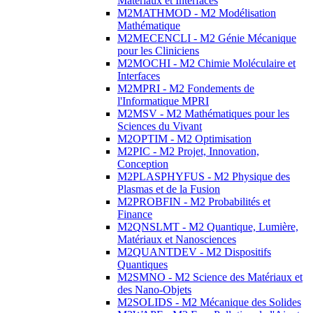
Matériaux et Interfaces
M2MATHMOD - M2 Modélisation
Mathématique
M2MECENCLI - M2 Génie Mécanique
pour les Cliniciens
M2MOCHI - M2 Chimie Moléculaire et
Interfaces
M2MPRI - M2 Fondements de
l'Informatique MPRI
M2MSV - M2 Mathématiques pour les
Sciences du Vivant
M2OPTIM - M2 Optimisation
M2PIC - M2 Projet, Innovation,
Conception
M2PLASPHYFUS - M2 Physique des
Plasmas et de la Fusion
M2PROBFIN - M2 Probabilités et
Finance
M2QNSLMT - M2 Quantique, Lumière,
Matériaux et Nanosciences
M2QUANTDEV - M2 Dispositifs
Quantiques
M2SMNO - M2 Science des Matériaux et
des Nano-Objets
M2SOLIDS - M2 Mécanique des Solides