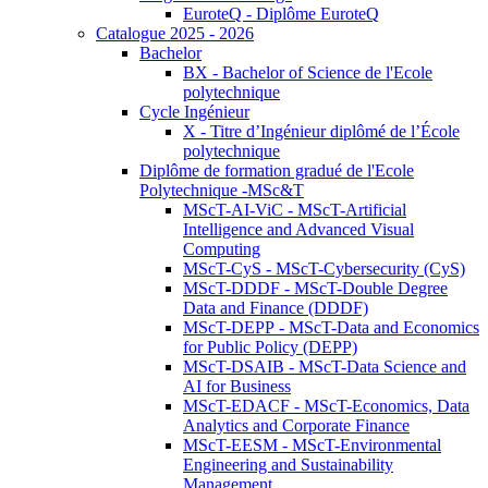
EuroteQ - Diplôme EuroteQ
Catalogue 2025 - 2026
Bachelor
BX - Bachelor of Science de l'Ecole
polytechnique
Cycle Ingénieur
X - Titre d’Ingénieur diplômé de l’École
polytechnique
Diplôme de formation gradué de l'Ecole
Polytechnique -MSc&T
MScT-AI-ViC - MScT-Artificial
Intelligence and Advanced Visual
Computing
MScT-CyS - MScT-Cybersecurity (CyS)
MScT-DDDF - MScT-Double Degree
Data and Finance (DDDF)
MScT-DEPP - MScT-Data and Economics
for Public Policy (DEPP)
MScT-DSAIB - MScT-Data Science and
AI for Business
MScT-EDACF - MScT-Economics, Data
Analytics and Corporate Finance
MScT-EESM - MScT-Environmental
Engineering and Sustainability
Management