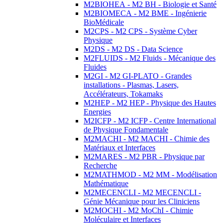
M2BIOHEA - M2 BH - Biologie et Santé
M2BIOMECA - M2 BME - Ingénierie
BioMédicale
M2CPS - M2 CPS - Système Cyber
Physique
M2DS - M2 DS - Data Science
M2FLUIDS - M2 Fluids - Mécanique des
Fluides
M2GI - M2 GI-PLATO - Grandes
installations - Plasmas, Lasers,
Accélérateurs, Tokamaks
M2HEP - M2 HEP - Physique des Hautes
Energies
M2ICFP - M2 ICFP - Centre International
de Physique Fondamentale
M2MACHI - M2 MACHI - Chimie des
Matériaux et Interfaces
M2MARES - M2 PBR - Physique par
Recherche
M2MATHMOD - M2 MM - Modélisation
Mathématique
M2MECENCLI - M2 MECENCLI -
Génie Mécanique pour les Cliniciens
M2MOCHI - M2 MoChI - Chimie
Moléculaire et Interfaces