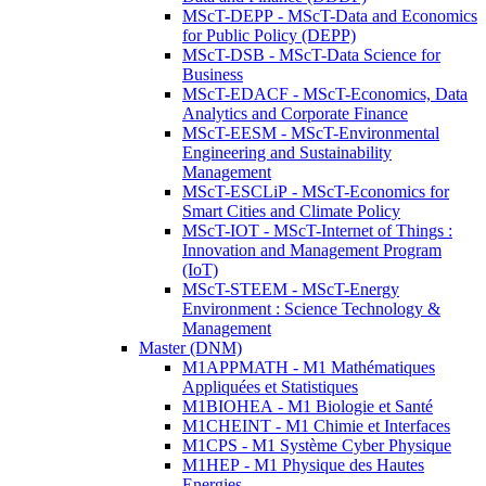
MScT-DEPP - MScT-Data and Economics
for Public Policy (DEPP)
MScT-DSB - MScT-Data Science for
Business
MScT-EDACF - MScT-Economics, Data
Analytics and Corporate Finance
MScT-EESM - MScT-Environmental
Engineering and Sustainability
Management
MScT-ESCLiP - MScT-Economics for
Smart Cities and Climate Policy
MScT-IOT - MScT-Internet of Things :
Innovation and Management Program
(IoT)
MScT-STEEM - MScT-Energy
Environment : Science Technology &
Management
Master (DNM)
M1APPMATH - M1 Mathématiques
Appliquées et Statistiques
M1BIOHEA - M1 Biologie et Santé
M1CHEINT - M1 Chimie et Interfaces
M1CPS - M1 Système Cyber Physique
M1HEP - M1 Physique des Hautes
Energies