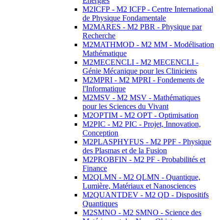
Energies
M2ICFP - M2 ICFP - Centre International
de Physique Fondamentale
M2MARES - M2 PBR - Physique par
Recherche
M2MATHMOD - M2 MM - Modélisation
Mathématique
M2MECENCLI - M2 MECENCLI -
Génie Mécanique pour les Cliniciens
M2MPRI - M2 MPRI - Fondements de
l'Informatique
M2MSV - M2 MSV - Mathématiques
pour les Sciences du Vivant
M2OPTIM - M2 OPT - Optimisation
M2PIC - M2 PIC - Projet, Innovation,
Conception
M2PLASPHYFUS - M2 PPF - Physique
des Plasmas et de la Fusion
M2PROBFIN - M2 PF - Probabilités et
Finance
M2QLMN - M2 QLMN - Quantique,
Lumière, Matériaux et Nanosciences
M2QUANTDEV - M2 QD - Dispositifs
Quantiques
M2SMNO - M2 SMNO - Science des