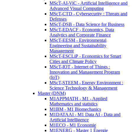
MScT-AI-ViC - Artificial Intelligence and
Advanced Visual Computing
MScT-CTD - Cybersecurity : Threats and
Defenses
MScT-DSB - Data Science for Business
MScT-EDACF - Economics, Data
Analytics and Corporate Finance
MScT-EESM - Environmental
Engineering and Sustainability
Management
MScT-ESCLiP - Economics for Smart
Cities and Climate Policy
MScT-IOT - Internet of Things :
Innovation and Management Program
(IoT)
MScT-STEEM - Energy Environment :
Science Technology & Management
Master (DNM)
M1APPMATH - M1 - Applied
Mathematics and statistics
M1BM - M1 Biomechanics
M1DATAAI - M1 Data AI - Data and
Artificial Intelligence
M1ECO - M1 Economie
M1ENERG - Master 1 Énergie