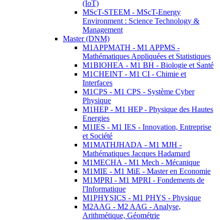
(IoT)
MScT-STEEM - MScT-Energy
Environment : Science Technology &
Management
Master (DNM)
M1APPMATH - M1 APPMS -
Mathématiques Appliquées et Statistiques
M1BIOHEA - M1 BH - Biologie et Santé
M1CHEINT - M1 CI - Chimie et
Interfaces
M1CPS - M1 CPS - Système Cyber
Physique
M1HEP - M1 HEP - Physique des Hautes
Energies
M1IES - M1 IES - Innovation, Entreprise
et Société
M1MATHJHADA - M1 MJH -
Mathématiques Jacques Hadamard
M1MECHA - M1 Mech - Mécanique
M1MIE - M1 MiE - Master en Economie
M1MPRI - M1 MPRI - Fondements de
l'Informatique
M1PHYSICS - M1 PHYS - Physique
M2AAG - M2 AAG - Analyse,
Arithmétique, Géométrie