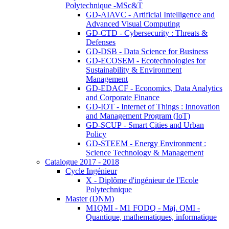
Polytechnique -MSc&T
GD-AIAVC - Artificial Intelligence and
Advanced Visual Computing
GD-CTD - Cybersecurity : Threats &
Defenses
GD-DSB - Data Science for Business
GD-ECOSEM - Ecotechnologies for
Sustainability & Environment
Management
GD-EDACF - Economics, Data Analytics
and Corporate Finance
GD-IOT - Internet of Things : Innovation
and Management Program (IoT)
GD-SCUP - Smart Cities and Urban
Policy
GD-STEEM - Energy Environment :
Science Technology & Management
Catalogue 2017 - 2018
Cycle Ingénieur
X - Diplôme d'ingénieur de l'Ecole
Polytechnique
Master (DNM)
M1QMI - M1 FODQ - Maj. QMI -
Quantique, mathematiques, informatique