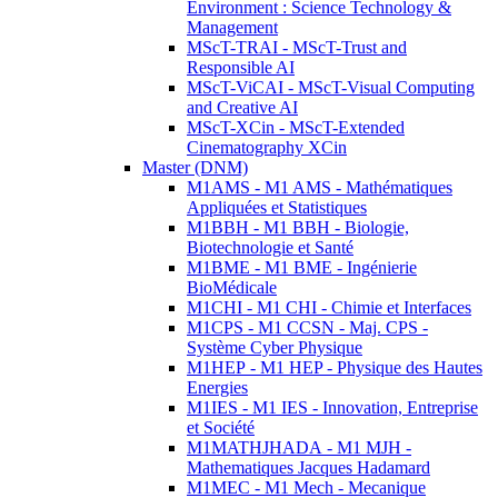
Environment : Science Technology &
Management
MScT-TRAI - MScT-Trust and
Responsible AI
MScT-ViCAI - MScT-Visual Computing
and Creative AI
MScT-XCin - MScT-Extended
Cinematography XCin
Master (DNM)
M1AMS - M1 AMS - Mathématiques
Appliquées et Statistiques
M1BBH - M1 BBH - Biologie,
Biotechnologie et Santé
M1BME - M1 BME - Ingénierie
BioMédicale
M1CHI - M1 CHI - Chimie et Interfaces
M1CPS - M1 CCSN - Maj. CPS -
Système Cyber Physique
M1HEP - M1 HEP - Physique des Hautes
Energies
M1IES - M1 IES - Innovation, Entreprise
et Société
M1MATHJHADA - M1 MJH -
Mathematiques Jacques Hadamard
M1MEC - M1 Mech - Mecanique