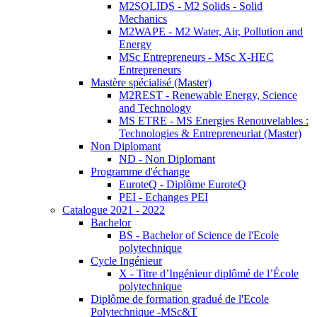
M2SOLIDS - M2 Solids - Solid
Mechanics
M2WAPE - M2 Water, Air, Pollution and
Energy
MSc Entrepreneurs - MSc X-HEC
Entrepreneurs
Mastère spécialisé (Master)
M2REST - Renewable Energy, Science
and Technology
MS ETRE - MS Energies Renouvelables :
Technologies & Entrepreneuriat (Master)
Non Diplomant
ND - Non Diplomant
Programme d'échange
EuroteQ - Diplôme EuroteQ
PEI - Echanges PEI
Catalogue 2021 - 2022
Bachelor
BS - Bachelor of Science de l'Ecole
polytechnique
Cycle Ingénieur
X - Titre d’Ingénieur diplômé de l’École
polytechnique
Diplôme de formation gradué de l'Ecole
Polytechnique -MSc&T