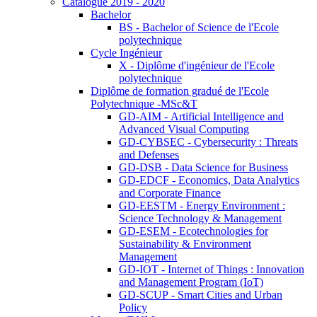
Catalogue 2019 - 2020
Bachelor
BS - Bachelor of Science de l'Ecole
polytechnique
Cycle Ingénieur
X - Diplôme d'ingénieur de l'Ecole
polytechnique
Diplôme de formation gradué de l'Ecole
Polytechnique -MSc&T
GD-AIM - Artificial Intelligence and
Advanced Visual Computing
GD-CYBSEC - Cybersecurity : Threats
and Defenses
GD-DSB - Data Science for Business
GD-EDCF - Economics, Data Analytics
and Corporate Finance
GD-EESTM - Energy Environment :
Science Technology & Management
GD-ESEM - Ecotechnologies for
Sustainability & Environment
Management
GD-IOT - Internet of Things : Innovation
and Management Program (IoT)
GD-SCUP - Smart Cities and Urban
Policy