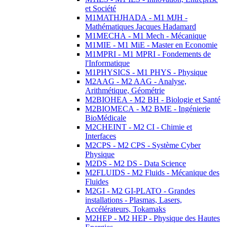
et Société
M1MATHJHADA - M1 MJH -
Mathématiques Jacques Hadamard
M1MECHA - M1 Mech - Mécanique
M1MIE - M1 MiE - Master en Economie
M1MPRI - M1 MPRI - Fondements de
l'Informatique
M1PHYSICS - M1 PHYS - Physique
M2AAG - M2 AAG - Analyse,
Arithmétique, Géométrie
M2BIOHEA - M2 BH - Biologie et Santé
M2BIOMECA - M2 BME - Ingénierie
BioMédicale
M2CHEINT - M2 CI - Chimie et
Interfaces
M2CPS - M2 CPS - Système Cyber
Physique
M2DS - M2 DS - Data Science
M2FLUIDS - M2 Fluids - Mécanique des
Fluides
M2GI - M2 GI-PLATO - Grandes
installations - Plasmas, Lasers,
Accélérateurs, Tokamaks
M2HEP - M2 HEP - Physique des Hautes