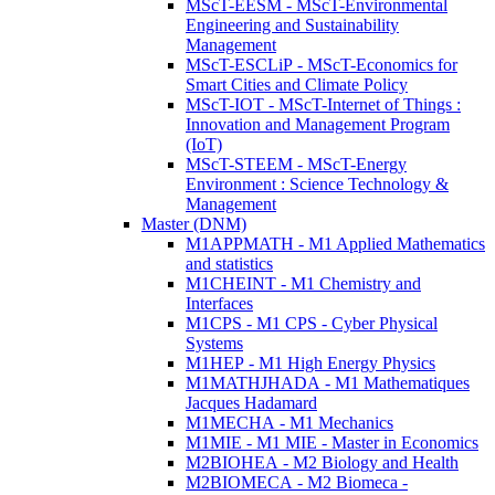
MScT-EESM - MScT-Environmental
Engineering and Sustainability
Management
MScT-ESCLiP - MScT-Economics for
Smart Cities and Climate Policy
MScT-IOT - MScT-Internet of Things :
Innovation and Management Program
(IoT)
MScT-STEEM - MScT-Energy
Environment : Science Technology &
Management
Master (DNM)
M1APPMATH - M1 Applied Mathematics
and statistics
M1CHEINT - M1 Chemistry and
Interfaces
M1CPS - M1 CPS - Cyber Physical
Systems
M1HEP - M1 High Energy Physics
M1MATHJHADA - M1 Mathematiques
Jacques Hadamard
M1MECHA - M1 Mechanics
M1MIE - M1 MIE - Master in Economics
M2BIOHEA - M2 Biology and Health
M2BIOMECA - M2 Biomeca -