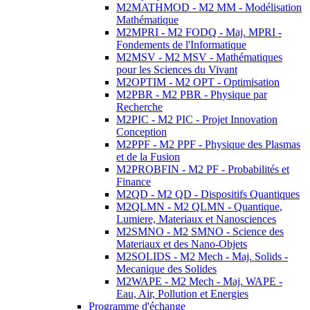
M2MATHMOD - M2 MM - Modélisation
Mathématique
M2MPRI - M2 FODQ - Maj. MPRI -
Fondements de l'Informatique
M2MSV - M2 MSV - Mathématiques
pour les Sciences du Vivant
M2OPTIM - M2 OPT - Optimisation
M2PBR - M2 PBR - Physique par
Recherche
M2PIC - M2 PIC - Projet Innovation
Conception
M2PPF - M2 PPF - Physique des Plasmas
et de la Fusion
M2PROBFIN - M2 PF - Probabilités et
Finance
M2QD - M2 QD - Dispositifs Quantiques
M2QLMN - M2 QLMN - Quantique,
Lumiere, Materiaux et Nanosciences
M2SMNO - M2 SMNO - Science des
Materiaux et des Nano-Objets
M2SOLIDS - M2 Mech - Maj. Solids -
Mecanique des Solides
M2WAPE - M2 Mech - Maj. WAPE -
Eau, Air, Pollution et Energies
Programme d'échange