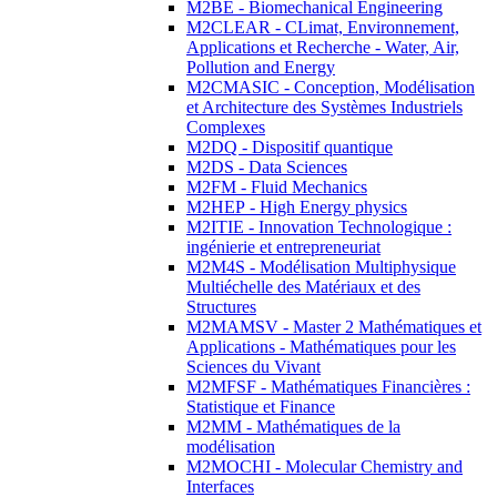
M2BE - Biomechanical Engineering
M2CLEAR - CLimat, Environnement,
Applications et Recherche - Water, Air,
Pollution and Energy
M2CMASIC - Conception, Modélisation
et Architecture des Systèmes Industriels
Complexes
M2DQ - Dispositif quantique
M2DS - Data Sciences
M2FM - Fluid Mechanics
M2HEP - High Energy physics
M2ITIE - Innovation Technologique :
ingénierie et entrepreneuriat
M2M4S - Modélisation Multiphysique
Multiéchelle des Matériaux et des
Structures
M2MAMSV - Master 2 Mathématiques et
Applications - Mathématiques pour les
Sciences du Vivant
M2MFSF - Mathématiques Financières :
Statistique et Finance
M2MM - Mathématiques de la
modélisation
M2MOCHI - Molecular Chemistry and
Interfaces