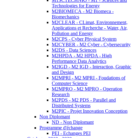
M1SCTECHNRJ - M1 - Sciences and
Technologies for Energy
M2BIOMECA - M2 Biomeca -
Biomechanics
M2CLEAR - CLimat, Environnement,
Applications et Recherche - Water, Air,
Pollution and Energy
M2CPS - Cyber Physical System
M2CYBER - M2 Cyber - Cybersecurity
M2DS - Data Sciences
M2HPDA - M2 HPDA - High
Performance Data Analytics
M2IGD - M2 IGD - Interaction, Graphic
and Design
M2MPRI - M2 MPRI - Foudations of
Computer Science
M2MPRO - M2 MPRO - Operation
Research
M2PDS - M2 PDS - Parallel and
Distributed Systems
M2PIC - Projet Innovation Conception
Non Diplomant
ND - Non Diplomant
Programme d'échange
PEI - Echanges PEI