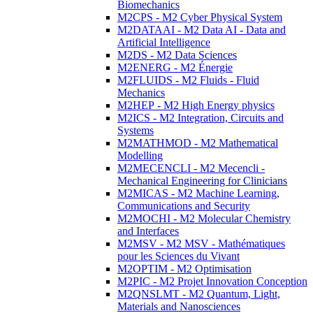
Biomechanics
M2CPS - M2 Cyber Physical System
M2DATAAI - M2 Data AI - Data and
Artificial Intelligence
M2DS - M2 Data Sciences
M2ENERG - M2 Énergie
M2FLUIDS - M2 Fluids - Fluid
Mechanics
M2HEP - M2 High Energy physics
M2ICS - M2 Integration, Circuits and
Systems
M2MATHMOD - M2 Mathematical
Modelling
M2MECENCLI - M2 Mecencli -
Mechanical Engineering for Clinicians
M2MICAS - M2 Machine Learning,
Communications and Security
M2MOCHI - M2 Molecular Chemistry
and Interfaces
M2MSV - M2 MSV - Mathématiques
pour les Sciences du Vivant
M2OPTIM - M2 Optimisation
M2PIC - M2 Projet Innovation Conception
M2QNSLMT - M2 Quantum, Light,
Materials and Nanosciences