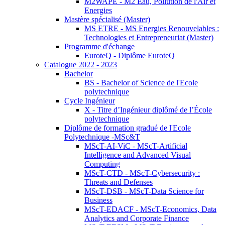
M2WAPE - M2 Eau, Pollution de l'Air et
Energies
Mastère spécialisé (Master)
MS ETRE - MS Energies Renouvelables :
Technologies et Entrepreneuriat (Master)
Programme d'échange
EuroteQ - Diplôme EuroteQ
Catalogue 2022 - 2023
Bachelor
BS - Bachelor of Science de l'Ecole
polytechnique
Cycle Ingénieur
X - Titre d’Ingénieur diplômé de l’École
polytechnique
Diplôme de formation gradué de l'Ecole
Polytechnique -MSc&T
MScT-AI-ViC - MScT-Artificial
Intelligence and Advanced Visual
Computing
MScT-CTD - MScT-Cybersecurity :
Threats and Defenses
MScT-DSB - MScT-Data Science for
Business
MScT-EDACF - MScT-Economics, Data
Analytics and Corporate Finance