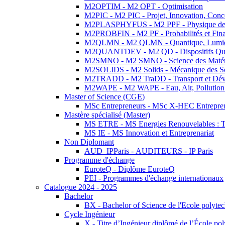
M2OPTIM - M2 OPT - Optimisation
M2PIC - M2 PIC - Projet, Innovation, Conc
M2PLASPHYFUS - M2 PPF - Physique des P
M2PROBFIN - M2 PF - Probabilités et Fin
M2QLMN - M2 QLMN - Quantique, Lumière
M2QUANTDEV - M2 QD - Dispositifs Qua
M2SMNO - M2 SMNO - Science des Matéri
M2SOLIDS - M2 Solids - Mécanique des So
M2TRADD - M2 TraDD - Transport et Dév
M2WAPE - M2 WAPE - Eau, Air, Pollution 
Master of Science (CGE)
MSc Entrepreneurs - MSc X-HEC Entrepre
Mastère spécialisé (Master)
MS ETRE - MS Energies Renouvelables : Tec
MS IE - MS Innovation et Entreprenariat
Non Diplomant
AUD_IPParis - AUDITEURS - IP Paris
Programme d'échange
EuroteQ - Diplôme EuroteQ
PEI - Programmes d'échange internationaux
Catalogue 2024 - 2025
Bachelor
BX - Bachelor of Science de l'Ecole polyte
Cycle Ingénieur
X - Titre d’Ingénieur diplômé de l’École po