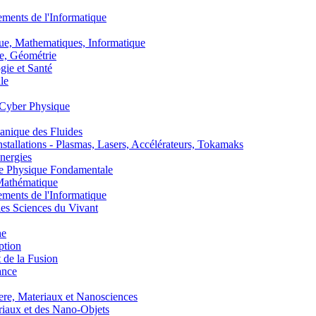
nts de l'Informatique
, Mathematiques, Informatique
, Géométrie
ie et Santé
le
Cyber Physique
nique des Fluides
lations - Plasmas, Lasers, Accélérateurs, Tokamaks
nergies
de Physique Fondamentale
athématique
nts de l'Informatique
s Sciences du Vivant
he
ption
 de la Fusion
ance
, Materiaux et Nanosciences
aux et des Nano-Objets