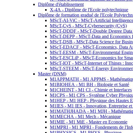
Diplôme d'établissement
X-4A - Diplôme de l'Ecole polytechnique
Diplôme de formation gradué de l'Ecole Polytec
MScT-AI-ViC - MScT-Artificial Intelligen
MScT-CyS - MScT-Cybersecurity (CyS)
MScT-DDDF - MScT-Double Degree Data 
MScT-DEPP - MScT-Data and Economics fo
MScT-DSB - MScT-Data Science for Busin
MScT-EDACF - MScT-Economics, Data Anal
MScT-EESM - MScT-Environmental Enginee
MScT-ESCLiP - MScT-Economics for Smart 
MScT-IOT - MScT-Internet of Things : Inn
MScT-STEEM - MScT-Energy Environment 
Master (DNM)
M1APPMATH - M1 APPMS - Mathématiques A
M1BIOHEA - M1 BH - Biologie et Santé
M1CHEINT - M1 CI - Chimie et Interfaces
M1CPS - M1 CPS - Système Cyber Physiq
M1HEP - M1 HEP - Physique des Hautes E
M1IES - M1 IES - Innovation, Entreprise et
M1MATHJHADA - M1 MJH - Mathématiqu
M1MECHA - M1 Mech - Mécanique
M1MIE - M1 MiE - Master en Economie
M1MPRI - M1 MPRI - Fondements de l'Inf
M1PHYSICS - M1 PHYS - Physique