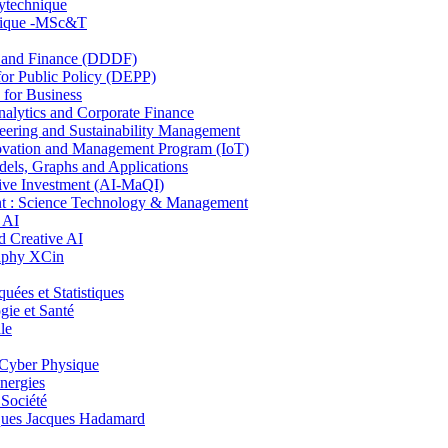
lytechnique
hnique -MSc&T
and Finance (DDDF)
r Public Policy (DEPP)
for Business
ytics and Corporate Finance
ring and Sustainability Management
ovation and Management Program (IoT)
ls, Graphs and Applications
ive Investment (AI-MaQI)
: Science Technology & Management
 AI
 Creative AI
aphy XCin
es et Statistiques
ie et Santé
le
Cyber Physique
nergies
 Société
es Jacques Hadamard