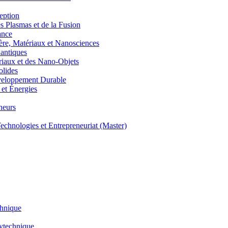
eption
lasmas et de la Fusion
ance
, Matériaux et Nanosciences
ntiques
aux et des Nano-Objets
lides
eloppement Durable
et Énergies
neurs
hnologies et Entrepreneuriat (Master)
chnique
lytechnique