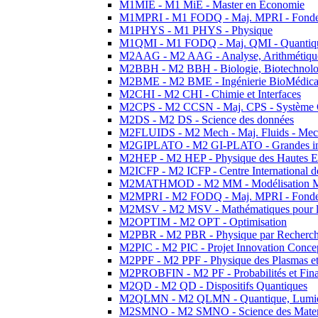
M1MIE - M1 MiE - Master en Economie
M1MPRI - M1 FODQ - Maj. MPRI - Fondeme
M1PHYS - M1 PHYS - Physique
M1QMI - M1 FODQ - Maj. QMI - Quantique
M2AAG - M2 AAG - Analyse, Arithmétique
M2BBH - M2 BBH - Biologie, Biotechnolog
M2BME - M2 BME - Ingénierie BioMédica
M2CHI - M2 CHI - Chimie et Interfaces
M2CPS - M2 CCSN - Maj. CPS - Système 
M2DS - M2 DS - Science des données
M2FLUIDS - M2 Mech - Maj. Fluids - Meca
M2GIPLATO - M2 GI-PLATO - Grandes instal
M2HEP - M2 HEP - Physique des Hautes E
M2ICFP - M2 ICFP - Centre International 
M2MATHMOD - M2 MM - Modélisation M
M2MPRI - M2 FODQ - Maj. MPRI - Fondeme
M2MSV - M2 MSV - Mathématiques pour le
M2OPTIM - M2 OPT - Optimisation
M2PBR - M2 PBR - Physique par Recherc
M2PIC - M2 PIC - Projet Innovation Conce
M2PPF - M2 PPF - Physique des Plasmas et
M2PROBFIN - M2 PF - Probabilités et Fin
M2QD - M2 QD - Dispositifs Quantiques
M2QLMN - M2 QLMN - Quantique, Lumiere
M2SMNO - M2 SMNO - Science des Materi