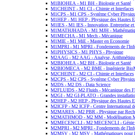
M1BIOHEA - M1 BH - Biologie et Santé
M1CHEINT - M1 CI - Chimie et Interfaces
M1CPS - M1 CPS - Système Cyber Physiq
M1HEP - M1 HEP - Physique des Hautes E
M1IES - M1 IES - Innovation, Entreprise et
M1MATHJHADA - M1 MJH - Mathématiqu
M1MECHA - M1 Mech - Mécanique
M1MIE - M1 MiE - Master en Economie
M1MPRI - M1 MPRI - Fondements de l'Inf
M1PHYSICS - M1 PHYS - Physique
M2AAG - M2 AAG - Analyse, Arithmétique
M2BIOHEA - M2 BH - Biologie et Santé
M2BIOMECA - M2 BME - Ingénierie BioM
M2CHEINT - M2 CI - Chimie et Interfaces
M2CPS - M2 CPS - Système Cyber Physiq
M2DS - M2 DS - Data Science
M2FLUIDS - M2 Fluids - Mécanique des Fl
M2GI - M2 GI-PLATO - Grandes installation
M2HEP - M2 HEP - Physique des Hautes E
M2ICFP - M2 ICFP - Centre International 
M2MARES - M2 PBR - Physique par Rech
M2MATHMOD - M2 MM - Modélisation M
M2MECENCLI - M2 MECENCLI - Génie Méc
M2MPRI - M2 MPRI - Fondements de l'Inf
M2MSV - M2 MSV - Mathématiques pour le