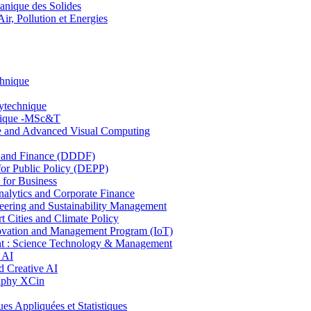
nique des Solides
, Pollution et Energies
chnique
lytechnique
hnique -MSc&T
ce and Advanced Visual Computing
and Finance (DDDF)
r Public Policy (DEPP)
for Business
ytics and Corporate Finance
ring and Sustainability Management
Cities and Climate Policy
ovation and Management Program (IoT)
: Science Technology & Management
 AI
 Creative AI
aphy XCin
ppliquées et Statistiques