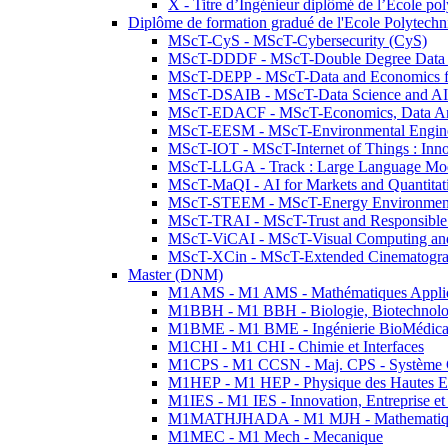
X - Titre d’Ingénieur diplômé de l’École po
Diplôme de formation gradué de l'Ecole Polytec
MScT-CyS - MScT-Cybersecurity (CyS)
MScT-DDDF - MScT-Double Degree Data 
MScT-DEPP - MScT-Data and Economics fo
MScT-DSAIB - MScT-Data Science and AI 
MScT-EDACF - MScT-Economics, Data Anal
MScT-EESM - MScT-Environmental Enginee
MScT-IOT - MScT-Internet of Things : Inn
MScT-LLGA - Track : Large Language Mode
MScT-MaQI - AI for Markets and Quantitat
MScT-STEEM - MScT-Energy Environment 
MScT-TRAI - MScT-Trust and Responsible
MScT-ViCAI - MScT-Visual Computing and
MScT-XCin - MScT-Extended Cinematogr
Master (DNM)
M1AMS - M1 AMS - Mathématiques Appliqué
M1BBH - M1 BBH - Biologie, Biotechnolog
M1BME - M1 BME - Ingénierie BioMédica
M1CHI - M1 CHI - Chimie et Interfaces
M1CPS - M1 CCSN - Maj. CPS - Système 
M1HEP - M1 HEP - Physique des Hautes E
M1IES - M1 IES - Innovation, Entreprise et
M1MATHJHADA - M1 MJH - Mathematiqu
M1MEC - M1 Mech - Mecanique