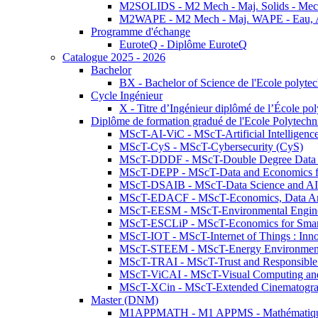
M2SOLIDS - M2 Mech - Maj. Solids - Meca
M2WAPE - M2 Mech - Maj. WAPE - Eau, Air
Programme d'échange
EuroteQ - Diplôme EuroteQ
Catalogue 2025 - 2026
Bachelor
BX - Bachelor of Science de l'Ecole polyte
Cycle Ingénieur
X - Titre d’Ingénieur diplômé de l’École po
Diplôme de formation gradué de l'Ecole Polytec
MScT-AI-ViC - MScT-Artificial Intelligen
MScT-CyS - MScT-Cybersecurity (CyS)
MScT-DDDF - MScT-Double Degree Data 
MScT-DEPP - MScT-Data and Economics fo
MScT-DSAIB - MScT-Data Science and AI 
MScT-EDACF - MScT-Economics, Data Anal
MScT-EESM - MScT-Environmental Enginee
MScT-ESCLiP - MScT-Economics for Smart 
MScT-IOT - MScT-Internet of Things : Inn
MScT-STEEM - MScT-Energy Environment 
MScT-TRAI - MScT-Trust and Responsible
MScT-ViCAI - MScT-Visual Computing and
MScT-XCin - MScT-Extended Cinematogr
Master (DNM)
M1APPMATH - M1 APPMS - Mathématiques A