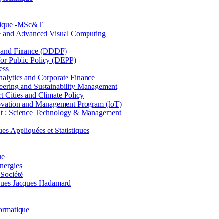
hnique -MSc&T
ce and Advanced Visual Computing
and Finance (DDDF)
r Public Policy (DEPP)
ess
ytics and Corporate Finance
ring and Sustainability Management
Cities and Climate Policy
ovation and Management Program (IoT)
: Science Technology & Management
ppliquées et Statistiques
ue
nergies
 Société
es Jacques Hadamard
ormatique