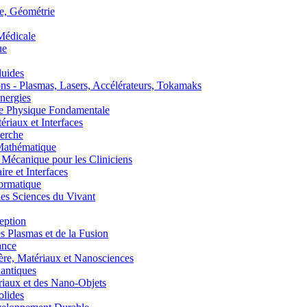
, Géométrie
édicale
ue
uides
s - Plasmas, Lasers, Accélérateurs, Tokamaks
nergies
de Physique Fondamentale
aux et Interfaces
erche
athématique
anique pour les Cliniciens
 et Interfaces
ormatique
s Sciences du Vivant
eption
lasmas et de la Fusion
ance
, Matériaux et Nanosciences
ntiques
aux et des Nano-Objets
lides