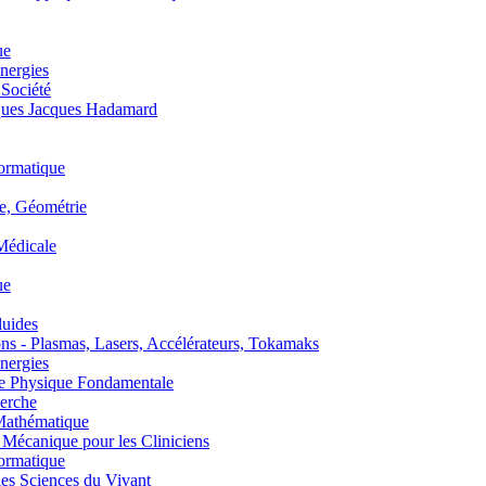
ue
nergies
 Société
es Jacques Hadamard
ormatique
, Géométrie
édicale
ue
uides
s - Plasmas, Lasers, Accélérateurs, Tokamaks
nergies
de Physique Fondamentale
erche
athématique
anique pour les Cliniciens
ormatique
s Sciences du Vivant