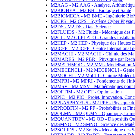
M2AAG - M2 AAG - Analyse, Arithmétique
M2BIOHEA - M2 BH - Biologie et Santé
M2BIOMECA - M2 BME - Ingénierie BioM
M2CPS - M2 CPS - Système Cyber Physiq
M2DS - M2 DS - Data Science
M2FLUIDS - M2 Fluids - Mécanique des Fl
M2GI - M2 GI-PLATO - Grandes installation
M2HEP - M2 HEP - Physique des Hautes E
M2ICFP - M2 ICFP - Centre International 
M2MACHI - M2 MACHI - Chimie des Matéri
M2MARES - M2 PBR - Physique par Rech
M2MATHMOD - M2 MM - Modélisation M
M2MECENCLI - M2 MECENCLI - Génie Méc
M2MOCHI - M2 MoChI - Chimie Moléculaire
M2MPRI - M2 MPRI - Fondements de l'Inf
M2MSV - M2 MSV - Mathématiques pour le
M2OPTIM - M2 OPT - Optimisation
M2PIC - M2 PIC - Projet, Innovation, Conc
M2PLASPHYFUS - M2 PPF - Physique des P
M2PROBFIN - M2 PF - Probabilités et Fin
M2QLMN - M2 QLMN - Quantique, Lumière
M2QUANTDEV - M2 QD - Dispositifs Qua
M2SMNO - M2 SMNO - Science des Matéri
M2SOLIDS - M2 Solids - Mécanique des So