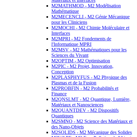
Matériaux et Interfaces
M2MATHMOD - M2 Modélisation
Mathématique
M2MECENCLI - M2 Génie Mécanique
pour les Cliniciens
M2MOCHI - M2 Chimie Moléculaire et
Interfaces
M2MPRI - M2 Fondements de
l'Informatique MPRI
M2MSV - M2 Mathématiques pour les
Sciences du Vivant
M2OPTIM - M2 Optimisation
M2PIC - M2 Projet, Innovation,
Conception
M2PLASPHYFUS - M2 Physique des
Plasmas et de la Fusion
M2PROBFIN - M2 Probabilités et
Finance
M2QNSLMT - M2 Quantique, Lumière,
Matériaux et Nanosciences
M2QUANTDEV - M2 Dispositifs
Quantiques
M2SMNO - M2 Science des Matériaux et
des Nano-Objets
M2SOLIDS - M2 Mécanique des Solides