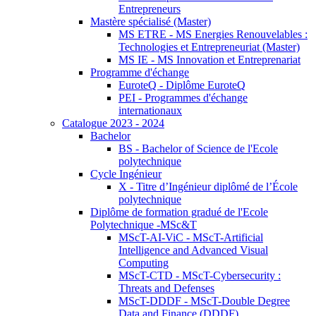
Entrepreneurs
Mastère spécialisé (Master)
MS ETRE - MS Energies Renouvelables :
Technologies et Entrepreneuriat (Master)
MS IE - MS Innovation et Entreprenariat
Programme d'échange
EuroteQ - Diplôme EuroteQ
PEI - Programmes d'échange
internationaux
Catalogue 2023 - 2024
Bachelor
BS - Bachelor of Science de l'Ecole
polytechnique
Cycle Ingénieur
X - Titre d’Ingénieur diplômé de l’École
polytechnique
Diplôme de formation gradué de l'Ecole
Polytechnique -MSc&T
MScT-AI-ViC - MScT-Artificial
Intelligence and Advanced Visual
Computing
MScT-CTD - MScT-Cybersecurity :
Threats and Defenses
MScT-DDDF - MScT-Double Degree
Data and Finance (DDDF)