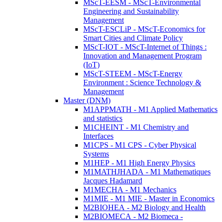
MScT-EESM - MScT-Environmental
Engineering and Sustainability
Management
MScT-ESCLiP - MScT-Economics for
Smart Cities and Climate Policy
MScT-IOT - MScT-Internet of Things :
Innovation and Management Program
(IoT)
MScT-STEEM - MScT-Energy
Environment : Science Technology &
Management
Master (DNM)
M1APPMATH - M1 Applied Mathematics
and statistics
M1CHEINT - M1 Chemistry and
Interfaces
M1CPS - M1 CPS - Cyber Physical
Systems
M1HEP - M1 High Energy Physics
M1MATHJHADA - M1 Mathematiques
Jacques Hadamard
M1MECHA - M1 Mechanics
M1MIE - M1 MIE - Master in Economics
M2BIOHEA - M2 Biology and Health
M2BIOMECA - M2 Biomeca -