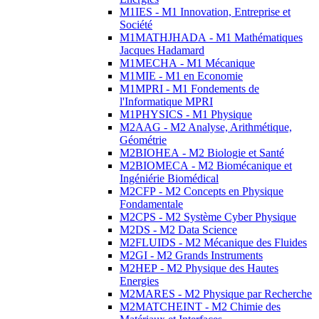
M1IES - M1 Innovation, Entreprise et
Société
M1MATHJHADA - M1 Mathématiques
Jacques Hadamard
M1MECHA - M1 Mécanique
M1MIE - M1 en Economie
M1MPRI - M1 Fondements de
l'Informatique MPRI
M1PHYSICS - M1 Physique
M2AAG - M2 Analyse, Arithmétique,
Géométrie
M2BIOHEA - M2 Biologie et Santé
M2BIOMECA - M2 Biomécanique et
Ingéniérie Biomédical
M2CFP - M2 Concepts en Physique
Fondamentale
M2CPS - M2 Système Cyber Physique
M2DS - M2 Data Science
M2FLUIDS - M2 Mécanique des Fluides
M2GI - M2 Grands Instruments
M2HEP - M2 Physique des Hautes
Energies
M2MARES - M2 Physique par Recherche
M2MATCHEINT - M2 Chimie des