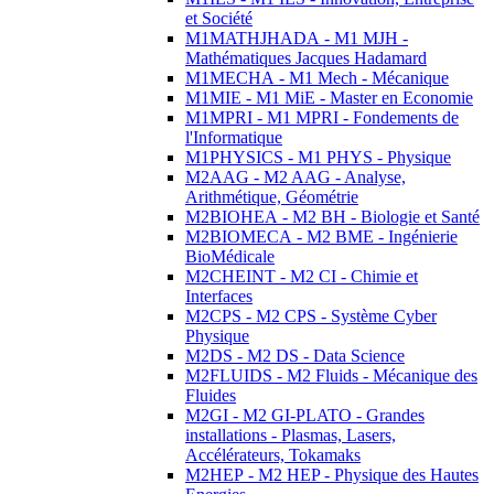
et Société
M1MATHJHADA - M1 MJH -
Mathématiques Jacques Hadamard
M1MECHA - M1 Mech - Mécanique
M1MIE - M1 MiE - Master en Economie
M1MPRI - M1 MPRI - Fondements de
l'Informatique
M1PHYSICS - M1 PHYS - Physique
M2AAG - M2 AAG - Analyse,
Arithmétique, Géométrie
M2BIOHEA - M2 BH - Biologie et Santé
M2BIOMECA - M2 BME - Ingénierie
BioMédicale
M2CHEINT - M2 CI - Chimie et
Interfaces
M2CPS - M2 CPS - Système Cyber
Physique
M2DS - M2 DS - Data Science
M2FLUIDS - M2 Fluids - Mécanique des
Fluides
M2GI - M2 GI-PLATO - Grandes
installations - Plasmas, Lasers,
Accélérateurs, Tokamaks
M2HEP - M2 HEP - Physique des Hautes