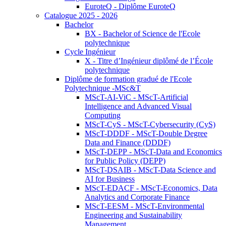
EuroteQ - Diplôme EuroteQ
Catalogue 2025 - 2026
Bachelor
BX - Bachelor of Science de l'Ecole
polytechnique
Cycle Ingénieur
X - Titre d’Ingénieur diplômé de l’École
polytechnique
Diplôme de formation gradué de l'Ecole
Polytechnique -MSc&T
MScT-AI-ViC - MScT-Artificial
Intelligence and Advanced Visual
Computing
MScT-CyS - MScT-Cybersecurity (CyS)
MScT-DDDF - MScT-Double Degree
Data and Finance (DDDF)
MScT-DEPP - MScT-Data and Economics
for Public Policy (DEPP)
MScT-DSAIB - MScT-Data Science and
AI for Business
MScT-EDACF - MScT-Economics, Data
Analytics and Corporate Finance
MScT-EESM - MScT-Environmental
Engineering and Sustainability
Management