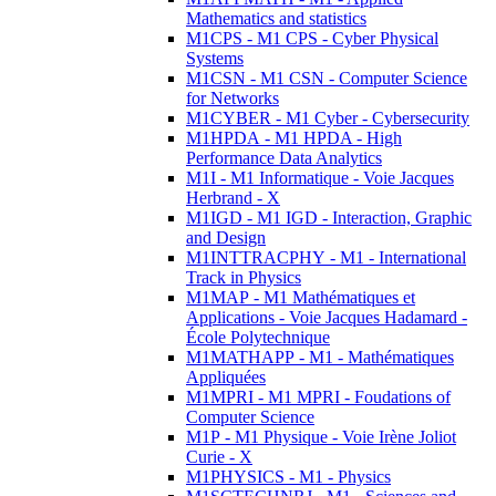
Mathematics and statistics
M1CPS - M1 CPS - Cyber Physical
Systems
M1CSN - M1 CSN - Computer Science
for Networks
M1CYBER - M1 Cyber - Cybersecurity
M1HPDA - M1 HPDA - High
Performance Data Analytics
M1I - M1 Informatique - Voie Jacques
Herbrand - X
M1IGD - M1 IGD - Interaction, Graphic
and Design
M1INTTRACPHY - M1 - International
Track in Physics
M1MAP - M1 Mathématiques et
Applications - Voie Jacques Hadamard -
École Polytechnique
M1MATHAPP - M1 - Mathématiques
Appliquées
M1MPRI - M1 MPRI - Foudations of
Computer Science
M1P - M1 Physique - Voie Irène Joliot
Curie - X
M1PHYSICS - M1 - Physics