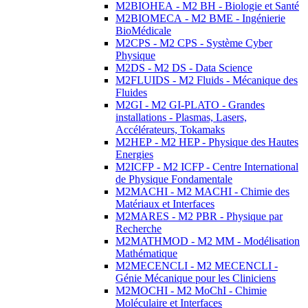
M2BIOHEA - M2 BH - Biologie et Santé
M2BIOMECA - M2 BME - Ingénierie
BioMédicale
M2CPS - M2 CPS - Système Cyber
Physique
M2DS - M2 DS - Data Science
M2FLUIDS - M2 Fluids - Mécanique des
Fluides
M2GI - M2 GI-PLATO - Grandes
installations - Plasmas, Lasers,
Accélérateurs, Tokamaks
M2HEP - M2 HEP - Physique des Hautes
Energies
M2ICFP - M2 ICFP - Centre International
de Physique Fondamentale
M2MACHI - M2 MACHI - Chimie des
Matériaux et Interfaces
M2MARES - M2 PBR - Physique par
Recherche
M2MATHMOD - M2 MM - Modélisation
Mathématique
M2MECENCLI - M2 MECENCLI -
Génie Mécanique pour les Cliniciens
M2MOCHI - M2 MoChI - Chimie
Moléculaire et Interfaces