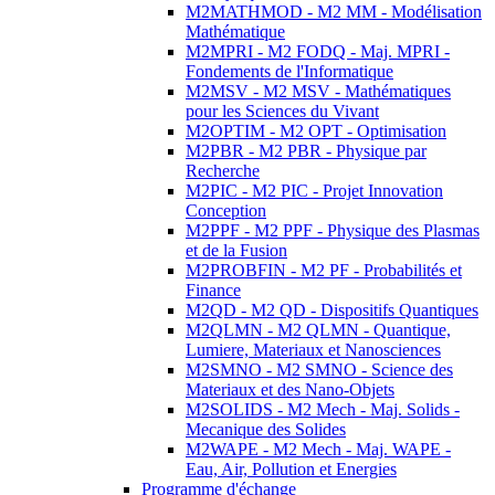
M2MATHMOD - M2 MM - Modélisation
Mathématique
M2MPRI - M2 FODQ - Maj. MPRI -
Fondements de l'Informatique
M2MSV - M2 MSV - Mathématiques
pour les Sciences du Vivant
M2OPTIM - M2 OPT - Optimisation
M2PBR - M2 PBR - Physique par
Recherche
M2PIC - M2 PIC - Projet Innovation
Conception
M2PPF - M2 PPF - Physique des Plasmas
et de la Fusion
M2PROBFIN - M2 PF - Probabilités et
Finance
M2QD - M2 QD - Dispositifs Quantiques
M2QLMN - M2 QLMN - Quantique,
Lumiere, Materiaux et Nanosciences
M2SMNO - M2 SMNO - Science des
Materiaux et des Nano-Objets
M2SOLIDS - M2 Mech - Maj. Solids -
Mecanique des Solides
M2WAPE - M2 Mech - Maj. WAPE -
Eau, Air, Pollution et Energies
Programme d'échange