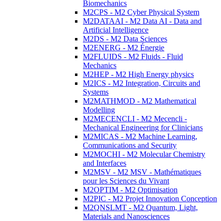
Biomechanics
M2CPS - M2 Cyber Physical System
M2DATAAI - M2 Data AI - Data and
Artificial Intelligence
M2DS - M2 Data Sciences
M2ENERG - M2 Énergie
M2FLUIDS - M2 Fluids - Fluid
Mechanics
M2HEP - M2 High Energy physics
M2ICS - M2 Integration, Circuits and
Systems
M2MATHMOD - M2 Mathematical
Modelling
M2MECENCLI - M2 Mecencli -
Mechanical Engineering for Clinicians
M2MICAS - M2 Machine Learning,
Communications and Security
M2MOCHI - M2 Molecular Chemistry
and Interfaces
M2MSV - M2 MSV - Mathématiques
pour les Sciences du Vivant
M2OPTIM - M2 Optimisation
M2PIC - M2 Projet Innovation Conception
M2QNSLMT - M2 Quantum, Light,
Materials and Nanosciences