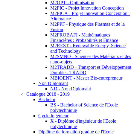
M2OPT - Optimisation
M2PIC - Projet Innovation Conception
M2PICA - Projet Innovation Conception -
Alternance
M2PPF - Physique des Plasmas et de la
Fusion
M2PROBAFI - Mathématiques
Financières : Probabilités et Finance
M2REST - Renewable Energy, Science
and Technology
M2SMNO - Sciences des Matériaux et des
nano-objets
M2TRADD - Transport et Développement
Durable - TRADD
MBIOENT - Master Bio-entrepreneur
Non Diplomant
ND - Non Diplomant
Catalogue 2018 - 2019
Bachelor
BS - Bachelor of Science de l'Ecole
polytechnique
Cycle Ingénieur
X - Diplôme d'ingénieur de l'Ecole
polytechnique
Diplôme de formation gradué de l'Ecole