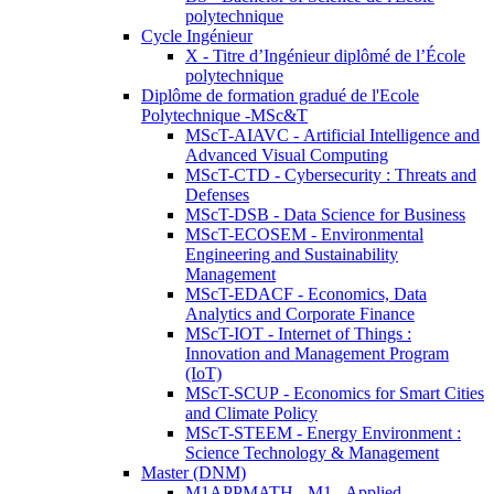
polytechnique
Cycle Ingénieur
X - Titre d’Ingénieur diplômé de l’École
polytechnique
Diplôme de formation gradué de l'Ecole
Polytechnique -MSc&T
MScT-AIAVC - Artificial Intelligence and
Advanced Visual Computing
MScT-CTD - Cybersecurity : Threats and
Defenses
MScT-DSB - Data Science for Business
MScT-ECOSEM - Environmental
Engineering and Sustainability
Management
MScT-EDACF - Economics, Data
Analytics and Corporate Finance
MScT-IOT - Internet of Things :
Innovation and Management Program
(IoT)
MScT-SCUP - Economics for Smart Cities
and Climate Policy
MScT-STEEM - Energy Environment :
Science Technology & Management
Master (DNM)
M1APPMATH - M1 - Applied