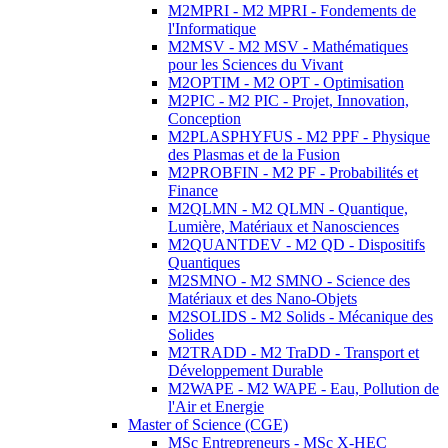
M2MPRI - M2 MPRI - Fondements de
l'Informatique
M2MSV - M2 MSV - Mathématiques
pour les Sciences du Vivant
M2OPTIM - M2 OPT - Optimisation
M2PIC - M2 PIC - Projet, Innovation,
Conception
M2PLASPHYFUS - M2 PPF - Physique
des Plasmas et de la Fusion
M2PROBFIN - M2 PF - Probabilités et
Finance
M2QLMN - M2 QLMN - Quantique,
Lumière, Matériaux et Nanosciences
M2QUANTDEV - M2 QD - Dispositifs
Quantiques
M2SMNO - M2 SMNO - Science des
Matériaux et des Nano-Objets
M2SOLIDS - M2 Solids - Mécanique des
Solides
M2TRADD - M2 TraDD - Transport et
Développement Durable
M2WAPE - M2 WAPE - Eau, Pollution de
l'Air et Energie
Master of Science (CGE)
MSc Entrepreneurs - MSc X-HEC