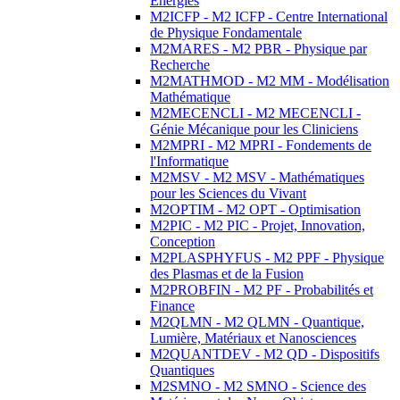
Energies
M2ICFP - M2 ICFP - Centre International
de Physique Fondamentale
M2MARES - M2 PBR - Physique par
Recherche
M2MATHMOD - M2 MM - Modélisation
Mathématique
M2MECENCLI - M2 MECENCLI -
Génie Mécanique pour les Cliniciens
M2MPRI - M2 MPRI - Fondements de
l'Informatique
M2MSV - M2 MSV - Mathématiques
pour les Sciences du Vivant
M2OPTIM - M2 OPT - Optimisation
M2PIC - M2 PIC - Projet, Innovation,
Conception
M2PLASPHYFUS - M2 PPF - Physique
des Plasmas et de la Fusion
M2PROBFIN - M2 PF - Probabilités et
Finance
M2QLMN - M2 QLMN - Quantique,
Lumière, Matériaux et Nanosciences
M2QUANTDEV - M2 QD - Dispositifs
Quantiques
M2SMNO - M2 SMNO - Science des