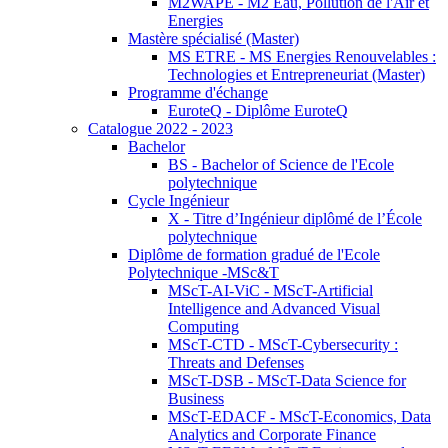
M2WAPE - M2 Eau, Pollution de l'Air et
Energies
Mastère spécialisé (Master)
MS ETRE - MS Energies Renouvelables :
Technologies et Entrepreneuriat (Master)
Programme d'échange
EuroteQ - Diplôme EuroteQ
Catalogue 2022 - 2023
Bachelor
BS - Bachelor of Science de l'Ecole
polytechnique
Cycle Ingénieur
X - Titre d’Ingénieur diplômé de l’École
polytechnique
Diplôme de formation gradué de l'Ecole
Polytechnique -MSc&T
MScT-AI-ViC - MScT-Artificial
Intelligence and Advanced Visual
Computing
MScT-CTD - MScT-Cybersecurity :
Threats and Defenses
MScT-DSB - MScT-Data Science for
Business
MScT-EDACF - MScT-Economics, Data
Analytics and Corporate Finance