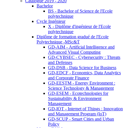
Catalogue 2019 - 2020
Bachelor
BS - Bachelor of Science de l'Ecole
polytechnique
Cycle Ingénieur
X - Diplôme d'ingénieur de l'Ecole
polytechnique
Diplôme de formation gradué de l'Ecole
Polytechnique -MSc&T
GD-AIM - Artificial Intelligence and
Advanced Visual Computing
GD-CYBSEC - Cybersecurity : Threats
and Defenses
GD-DSB - Data Science for Business
GD-EDCF - Economics, Data Analytics
and Corporate Finance
GD-EESTM - Energy Environment :
Science Technology & Management
GD-ESEM - Ecotechnologies for
Sustainability & Environment
Management
GD-IOT - Internet of Things : Innovation
and Management Program (IoT)
GD-SCUP - Smart Cities and Urban
Policy