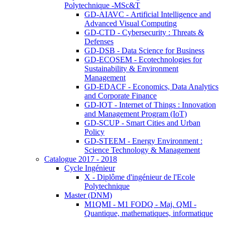
Polytechnique -MSc&T
GD-AIAVC - Artificial Intelligence and
Advanced Visual Computing
GD-CTD - Cybersecurity : Threats &
Defenses
GD-DSB - Data Science for Business
GD-ECOSEM - Ecotechnologies for
Sustainability & Environment
Management
GD-EDACF - Economics, Data Analytics
and Corporate Finance
GD-IOT - Internet of Things : Innovation
and Management Program (IoT)
GD-SCUP - Smart Cities and Urban
Policy
GD-STEEM - Energy Environment :
Science Technology & Management
Catalogue 2017 - 2018
Cycle Ingénieur
X - Diplôme d'ingénieur de l'Ecole
Polytechnique
Master (DNM)
M1QMI - M1 FODQ - Maj. QMI -
Quantique, mathematiques, informatique