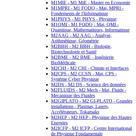
M1MIE - M1 MiE - Master en Economie
M1MPRI - M1 FODQ - Maj. MPRI -
Fondements de l'Informatique
M1PHYS - M1 PHYS - Physique
M1QMI - M1 FODQ - Maj. QMI -
Quantique, Mathematiques, Informatique
M2AAG - M2 AAG - Analyse,
Arithmétique, Géométrie
M2BBH - M2 BBH - Biologie,
Biotechnologie et Santé
M2BME - M2 BME - Ingénierie
BioMédicale
M2CHI - M2 CHI - Chimie et Interfaces
M2CPS - M2 CCSN - Maj. CPS -
Système Cyber Physique
M2DS - M2 DS - Science des données
M2FLUIDS - M2 Mech - Maj. Fluids -
Mecanique des Fluides
M2GIPLATO - M2 GI-PLATO - Grandes
installations - Plasmas, Lasers,
Accélérateurs, Tokamaks
M2HEP - M2 HEP - Physique des Hautes
Energies
M2ICFP - M2 ICFP - Centre International
de Physique Fondamentale