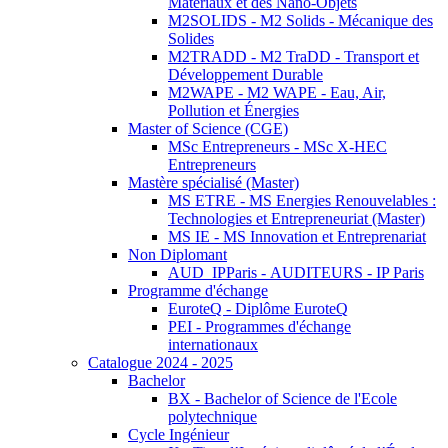
Matériaux et des Nano-Objets
M2SOLIDS - M2 Solids - Mécanique des
Solides
M2TRADD - M2 TraDD - Transport et
Développement Durable
M2WAPE - M2 WAPE - Eau, Air,
Pollution et Énergies
Master of Science (CGE)
MSc Entrepreneurs - MSc X-HEC
Entrepreneurs
Mastère spécialisé (Master)
MS ETRE - MS Energies Renouvelables :
Technologies et Entrepreneuriat (Master)
MS IE - MS Innovation et Entreprenariat
Non Diplomant
AUD_IPParis - AUDITEURS - IP Paris
Programme d'échange
EuroteQ - Diplôme EuroteQ
PEI - Programmes d'échange
internationaux
Catalogue 2024 - 2025
Bachelor
BX - Bachelor of Science de l'Ecole
polytechnique
Cycle Ingénieur