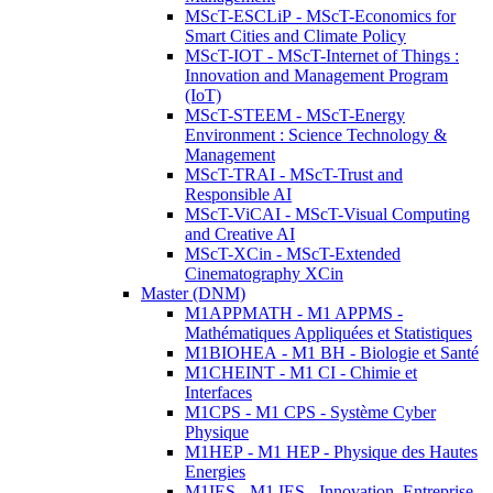
MScT-ESCLiP - MScT-Economics for
Smart Cities and Climate Policy
MScT-IOT - MScT-Internet of Things :
Innovation and Management Program
(IoT)
MScT-STEEM - MScT-Energy
Environment : Science Technology &
Management
MScT-TRAI - MScT-Trust and
Responsible AI
MScT-ViCAI - MScT-Visual Computing
and Creative AI
MScT-XCin - MScT-Extended
Cinematography XCin
Master (DNM)
M1APPMATH - M1 APPMS -
Mathématiques Appliquées et Statistiques
M1BIOHEA - M1 BH - Biologie et Santé
M1CHEINT - M1 CI - Chimie et
Interfaces
M1CPS - M1 CPS - Système Cyber
Physique
M1HEP - M1 HEP - Physique des Hautes
Energies
M1IES - M1 IES - Innovation, Entreprise