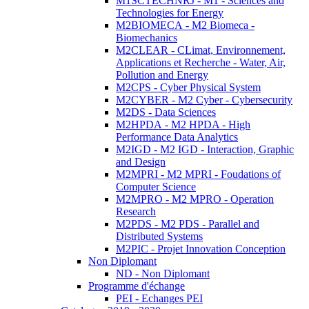
M1SCTECHNRJ - M1 - Sciences and
Technologies for Energy
M2BIOMECA - M2 Biomeca -
Biomechanics
M2CLEAR - CLimat, Environnement,
Applications et Recherche - Water, Air,
Pollution and Energy
M2CPS - Cyber Physical System
M2CYBER - M2 Cyber - Cybersecurity
M2DS - Data Sciences
M2HPDA - M2 HPDA - High
Performance Data Analytics
M2IGD - M2 IGD - Interaction, Graphic
and Design
M2MPRI - M2 MPRI - Foudations of
Computer Science
M2MPRO - M2 MPRO - Operation
Research
M2PDS - M2 PDS - Parallel and
Distributed Systems
M2PIC - Projet Innovation Conception
Non Diplomant
ND - Non Diplomant
Programme d'échange
PEI - Echanges PEI