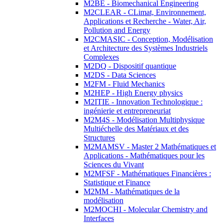
M2BE - Biomechanical Engineering
M2CLEAR - CLimat, Environnement,
Applications et Recherche - Water, Air,
Pollution and Energy
M2CMASIC - Conception, Modélisation
et Architecture des Systèmes Industriels
Complexes
M2DQ - Dispositif quantique
M2DS - Data Sciences
M2FM - Fluid Mechanics
M2HEP - High Energy physics
M2ITIE - Innovation Technologique :
ingénierie et entrepreneuriat
M2M4S - Modélisation Multiphysique
Multiéchelle des Matériaux et des
Structures
M2MAMSV - Master 2 Mathématiques et
Applications - Mathématiques pour les
Sciences du Vivant
M2MFSF - Mathématiques Financières :
Statistique et Finance
M2MM - Mathématiques de la
modélisation
M2MOCHI - Molecular Chemistry and
Interfaces