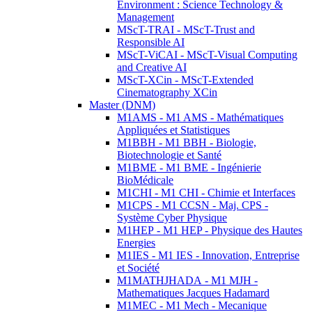
Environment : Science Technology &
Management
MScT-TRAI - MScT-Trust and
Responsible AI
MScT-ViCAI - MScT-Visual Computing
and Creative AI
MScT-XCin - MScT-Extended
Cinematography XCin
Master (DNM)
M1AMS - M1 AMS - Mathématiques
Appliquées et Statistiques
M1BBH - M1 BBH - Biologie,
Biotechnologie et Santé
M1BME - M1 BME - Ingénierie
BioMédicale
M1CHI - M1 CHI - Chimie et Interfaces
M1CPS - M1 CCSN - Maj. CPS -
Système Cyber Physique
M1HEP - M1 HEP - Physique des Hautes
Energies
M1IES - M1 IES - Innovation, Entreprise
et Société
M1MATHJHADA - M1 MJH -
Mathematiques Jacques Hadamard
M1MEC - M1 Mech - Mecanique