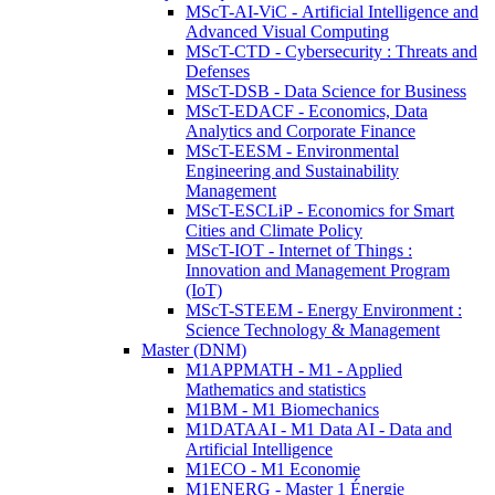
MScT-AI-ViC - Artificial Intelligence and
Advanced Visual Computing
MScT-CTD - Cybersecurity : Threats and
Defenses
MScT-DSB - Data Science for Business
MScT-EDACF - Economics, Data
Analytics and Corporate Finance
MScT-EESM - Environmental
Engineering and Sustainability
Management
MScT-ESCLiP - Economics for Smart
Cities and Climate Policy
MScT-IOT - Internet of Things :
Innovation and Management Program
(IoT)
MScT-STEEM - Energy Environment :
Science Technology & Management
Master (DNM)
M1APPMATH - M1 - Applied
Mathematics and statistics
M1BM - M1 Biomechanics
M1DATAAI - M1 Data AI - Data and
Artificial Intelligence
M1ECO - M1 Economie
M1ENERG - Master 1 Énergie