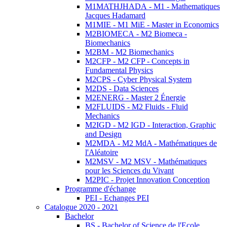
M1MATHJHADA - M1 - Mathematiques
Jacques Hadamard
M1MIE - M1 MiE - Master in Economics
M2BIOMECA - M2 Biomeca -
Biomechanics
M2BM - M2 Biomechanics
M2CFP - M2 CFP - Concepts in
Fundamental Physics
M2CPS - Cyber Physical System
M2DS - Data Sciences
M2ENERG - Master 2 Énergie
M2FLUIDS - M2 Fluids - Fluid
Mechanics
M2IGD - M2 IGD - Interaction, Graphic
and Design
M2MDA - M2 MdA - Mathématiques de
l'Aléatoire
M2MSV - M2 MSV - Mathématiques
pour les Sciences du Vivant
M2PIC - Projet Innovation Conception
Programme d'échange
PEI - Echanges PEI
Catalogue 2020 - 2021
Bachelor
BS - Bachelor of Science de l'Ecole