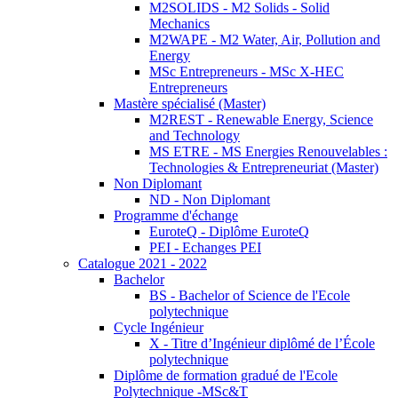
M2SOLIDS - M2 Solids - Solid
Mechanics
M2WAPE - M2 Water, Air, Pollution and
Energy
MSc Entrepreneurs - MSc X-HEC
Entrepreneurs
Mastère spécialisé (Master)
M2REST - Renewable Energy, Science
and Technology
MS ETRE - MS Energies Renouvelables :
Technologies & Entrepreneuriat (Master)
Non Diplomant
ND - Non Diplomant
Programme d'échange
EuroteQ - Diplôme EuroteQ
PEI - Echanges PEI
Catalogue 2021 - 2022
Bachelor
BS - Bachelor of Science de l'Ecole
polytechnique
Cycle Ingénieur
X - Titre d’Ingénieur diplômé de l’École
polytechnique
Diplôme de formation gradué de l'Ecole
Polytechnique -MSc&T