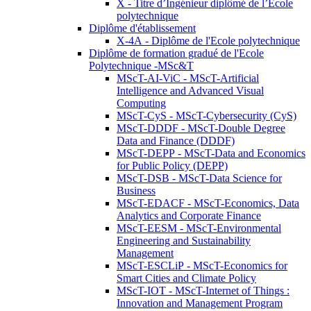
X - Titre d’Ingénieur diplômé de l’École
polytechnique
Diplôme d'établissement
X-4A - Diplôme de l'Ecole polytechnique
Diplôme de formation gradué de l'Ecole
Polytechnique -MSc&T
MScT-AI-ViC - MScT-Artificial
Intelligence and Advanced Visual
Computing
MScT-CyS - MScT-Cybersecurity (CyS)
MScT-DDDF - MScT-Double Degree
Data and Finance (DDDF)
MScT-DEPP - MScT-Data and Economics
for Public Policy (DEPP)
MScT-DSB - MScT-Data Science for
Business
MScT-EDACF - MScT-Economics, Data
Analytics and Corporate Finance
MScT-EESM - MScT-Environmental
Engineering and Sustainability
Management
MScT-ESCLiP - MScT-Economics for
Smart Cities and Climate Policy
MScT-IOT - MScT-Internet of Things :
Innovation and Management Program