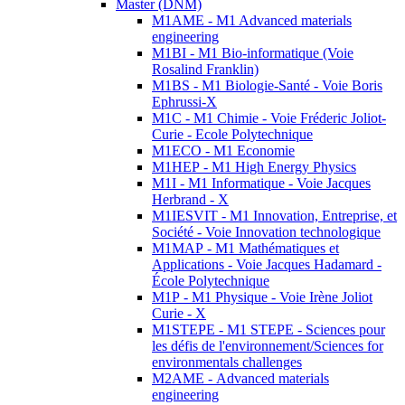
Master (DNM)
M1AME - M1 Advanced materials
engineering
M1BI - M1 Bio-informatique (Voie
Rosalind Franklin)
M1BS - M1 Biologie-Santé - Voie Boris
Ephrussi-X
M1C - M1 Chimie - Voie Fréderic Joliot-
Curie - Ecole Polytechnique
M1ECO - M1 Economie
M1HEP - M1 High Energy Physics
M1I - M1 Informatique - Voie Jacques
Herbrand - X
M1IESVIT - M1 Innovation, Entreprise, et
Société - Voie Innovation technologique
M1MAP - M1 Mathématiques et
Applications - Voie Jacques Hadamard -
École Polytechnique
M1P - M1 Physique - Voie Irène Joliot
Curie - X
M1STEPE - M1 STEPE - Sciences pour
les défis de l'environnement/Sciences for
environmentals challenges
M2AME - Advanced materials
engineering