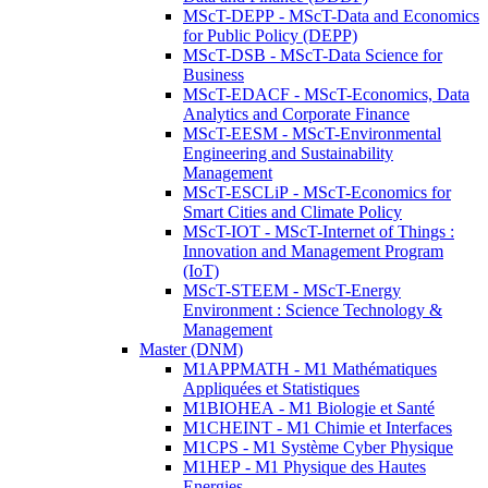
MScT-DEPP - MScT-Data and Economics
for Public Policy (DEPP)
MScT-DSB - MScT-Data Science for
Business
MScT-EDACF - MScT-Economics, Data
Analytics and Corporate Finance
MScT-EESM - MScT-Environmental
Engineering and Sustainability
Management
MScT-ESCLiP - MScT-Economics for
Smart Cities and Climate Policy
MScT-IOT - MScT-Internet of Things :
Innovation and Management Program
(IoT)
MScT-STEEM - MScT-Energy
Environment : Science Technology &
Management
Master (DNM)
M1APPMATH - M1 Mathématiques
Appliquées et Statistiques
M1BIOHEA - M1 Biologie et Santé
M1CHEINT - M1 Chimie et Interfaces
M1CPS - M1 Système Cyber Physique
M1HEP - M1 Physique des Hautes
Energies