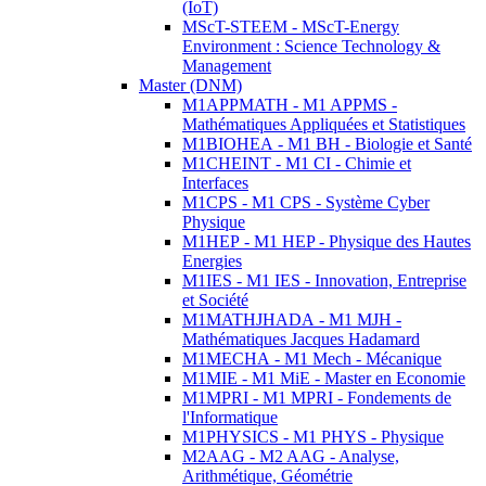
(IoT)
MScT-STEEM - MScT-Energy
Environment : Science Technology &
Management
Master (DNM)
M1APPMATH - M1 APPMS -
Mathématiques Appliquées et Statistiques
M1BIOHEA - M1 BH - Biologie et Santé
M1CHEINT - M1 CI - Chimie et
Interfaces
M1CPS - M1 CPS - Système Cyber
Physique
M1HEP - M1 HEP - Physique des Hautes
Energies
M1IES - M1 IES - Innovation, Entreprise
et Société
M1MATHJHADA - M1 MJH -
Mathématiques Jacques Hadamard
M1MECHA - M1 Mech - Mécanique
M1MIE - M1 MiE - Master en Economie
M1MPRI - M1 MPRI - Fondements de
l'Informatique
M1PHYSICS - M1 PHYS - Physique
M2AAG - M2 AAG - Analyse,
Arithmétique, Géométrie