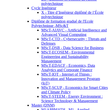
polytechnique
Cycle Ingénieur
X - Titre d’Ingénieur diplômé de l’École
polytechnique
Diplôme de formation gradué de l'Ecole
Polytechnique -MSc&T
MScT-AIAVC - Artificial Intelligence and
Advanced Visual Computing
MScT-CTD - Cybersecurity : Threats and
Defenses
MScT-DSB - Data Science for Business
MScT-ECOSEM - Environmental
Engineering and Sustainability
Management
MScT-EDACF - Economics, Data
Analytics and Corporate Finance
MScT-IOT - Internet of Things :
Innovation and Management Program
(IoT)
MScT-SCUP - Economics for Smart Cities
and Climate Policy
MScT-STEEM - Energy Environment :
Science Technology & Management
Master (DNM)
M1APPMATH - M1 - Applied