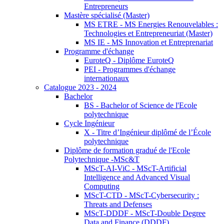
Entrepreneurs
Mastère spécialisé (Master)
MS ETRE - MS Energies Renouvelables :
Technologies et Entrepreneuriat (Master)
MS IE - MS Innovation et Entreprenariat
Programme d'échange
EuroteQ - Diplôme EuroteQ
PEI - Programmes d'échange
internationaux
Catalogue 2023 - 2024
Bachelor
BS - Bachelor of Science de l'Ecole
polytechnique
Cycle Ingénieur
X - Titre d’Ingénieur diplômé de l’École
polytechnique
Diplôme de formation gradué de l'Ecole
Polytechnique -MSc&T
MScT-AI-ViC - MScT-Artificial
Intelligence and Advanced Visual
Computing
MScT-CTD - MScT-Cybersecurity :
Threats and Defenses
MScT-DDDF - MScT-Double Degree
Data and Finance (DDDF)