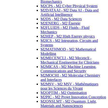
Biomechanics
M2CPS - M2 Cyber Physical System
M2DATAAI - M2 Data AI - Data and
Artificial Intelligence
M2DS - M2 Data Sciences
M2ENERG - M2 Énergie
M2FLUIDS - M2 Fluids - Fluid
Mechanics
M2HEP - M2 High Energy physics
M2ICS - M2 Integration, Circuits and
Systems
M2MATHMOD - M2 Mathematical
Modelling
M2MECENCLI - M2 Mecencli -
Mechanical Engineering for Clinicians
M2MICAS - M2 Machine Learning,
Communications and Security
M2MOCHI - M2 Molecular Chemistry
and Interfaces
M2MSV - M2 MSV - Mathématiques
pour les Sciences du Vivant
M2OPTIM - M2 Optimisation
M2PIC - M2 Projet Innovation Conception
M2QNSLMT - M2 Quantum, Light,
Materials and Nanosciences