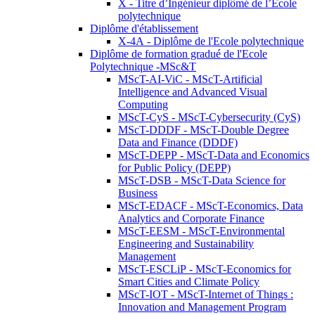
X - Titre d’Ingénieur diplômé de l’École
polytechnique
Diplôme d'établissement
X-4A - Diplôme de l'Ecole polytechnique
Diplôme de formation gradué de l'Ecole
Polytechnique -MSc&T
MScT-AI-ViC - MScT-Artificial
Intelligence and Advanced Visual
Computing
MScT-CyS - MScT-Cybersecurity (CyS)
MScT-DDDF - MScT-Double Degree
Data and Finance (DDDF)
MScT-DEPP - MScT-Data and Economics
for Public Policy (DEPP)
MScT-DSB - MScT-Data Science for
Business
MScT-EDACF - MScT-Economics, Data
Analytics and Corporate Finance
MScT-EESM - MScT-Environmental
Engineering and Sustainability
Management
MScT-ESCLiP - MScT-Economics for
Smart Cities and Climate Policy
MScT-IOT - MScT-Internet of Things :
Innovation and Management Program