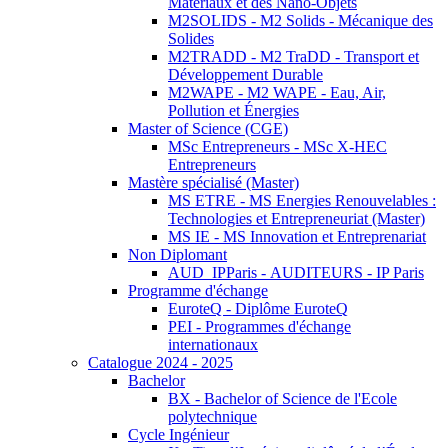
Matériaux et des Nano-Objets
M2SOLIDS - M2 Solids - Mécanique des
Solides
M2TRADD - M2 TraDD - Transport et
Développement Durable
M2WAPE - M2 WAPE - Eau, Air,
Pollution et Énergies
Master of Science (CGE)
MSc Entrepreneurs - MSc X-HEC
Entrepreneurs
Mastère spécialisé (Master)
MS ETRE - MS Energies Renouvelables :
Technologies et Entrepreneuriat (Master)
MS IE - MS Innovation et Entreprenariat
Non Diplomant
AUD_IPParis - AUDITEURS - IP Paris
Programme d'échange
EuroteQ - Diplôme EuroteQ
PEI - Programmes d'échange
internationaux
Catalogue 2024 - 2025
Bachelor
BX - Bachelor of Science de l'Ecole
polytechnique
Cycle Ingénieur