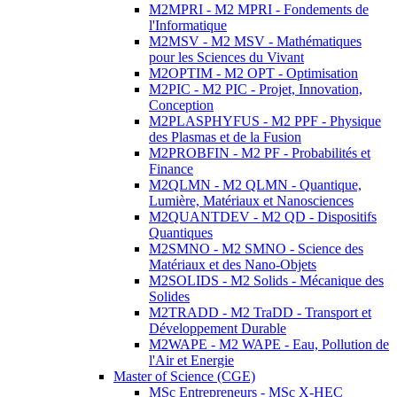
M2MPRI - M2 MPRI - Fondements de
l'Informatique
M2MSV - M2 MSV - Mathématiques
pour les Sciences du Vivant
M2OPTIM - M2 OPT - Optimisation
M2PIC - M2 PIC - Projet, Innovation,
Conception
M2PLASPHYFUS - M2 PPF - Physique
des Plasmas et de la Fusion
M2PROBFIN - M2 PF - Probabilités et
Finance
M2QLMN - M2 QLMN - Quantique,
Lumière, Matériaux et Nanosciences
M2QUANTDEV - M2 QD - Dispositifs
Quantiques
M2SMNO - M2 SMNO - Science des
Matériaux et des Nano-Objets
M2SOLIDS - M2 Solids - Mécanique des
Solides
M2TRADD - M2 TraDD - Transport et
Développement Durable
M2WAPE - M2 WAPE - Eau, Pollution de
l'Air et Energie
Master of Science (CGE)
MSc Entrepreneurs - MSc X-HEC