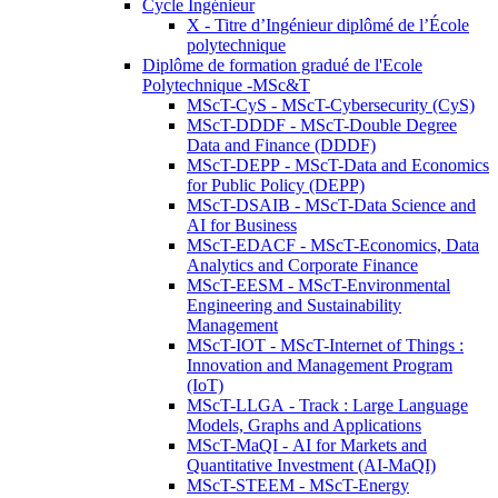
Cycle Ingénieur
X - Titre d’Ingénieur diplômé de l’École
polytechnique
Diplôme de formation gradué de l'Ecole
Polytechnique -MSc&T
MScT-CyS - MScT-Cybersecurity (CyS)
MScT-DDDF - MScT-Double Degree
Data and Finance (DDDF)
MScT-DEPP - MScT-Data and Economics
for Public Policy (DEPP)
MScT-DSAIB - MScT-Data Science and
AI for Business
MScT-EDACF - MScT-Economics, Data
Analytics and Corporate Finance
MScT-EESM - MScT-Environmental
Engineering and Sustainability
Management
MScT-IOT - MScT-Internet of Things :
Innovation and Management Program
(IoT)
MScT-LLGA - Track : Large Language
Models, Graphs and Applications
MScT-MaQI - AI for Markets and
Quantitative Investment (AI-MaQI)
MScT-STEEM - MScT-Energy