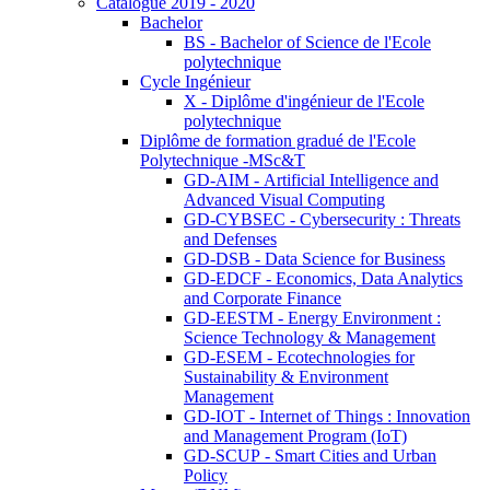
Catalogue 2019 - 2020
Bachelor
BS - Bachelor of Science de l'Ecole
polytechnique
Cycle Ingénieur
X - Diplôme d'ingénieur de l'Ecole
polytechnique
Diplôme de formation gradué de l'Ecole
Polytechnique -MSc&T
GD-AIM - Artificial Intelligence and
Advanced Visual Computing
GD-CYBSEC - Cybersecurity : Threats
and Defenses
GD-DSB - Data Science for Business
GD-EDCF - Economics, Data Analytics
and Corporate Finance
GD-EESTM - Energy Environment :
Science Technology & Management
GD-ESEM - Ecotechnologies for
Sustainability & Environment
Management
GD-IOT - Internet of Things : Innovation
and Management Program (IoT)
GD-SCUP - Smart Cities and Urban
Policy