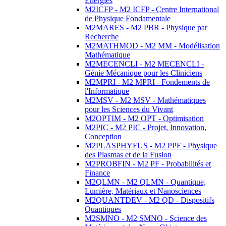
Energies
M2ICFP - M2 ICFP - Centre International
de Physique Fondamentale
M2MARES - M2 PBR - Physique par
Recherche
M2MATHMOD - M2 MM - Modélisation
Mathématique
M2MECENCLI - M2 MECENCLI -
Génie Mécanique pour les Cliniciens
M2MPRI - M2 MPRI - Fondements de
l'Informatique
M2MSV - M2 MSV - Mathématiques
pour les Sciences du Vivant
M2OPTIM - M2 OPT - Optimisation
M2PIC - M2 PIC - Projet, Innovation,
Conception
M2PLASPHYFUS - M2 PPF - Physique
des Plasmas et de la Fusion
M2PROBFIN - M2 PF - Probabilités et
Finance
M2QLMN - M2 QLMN - Quantique,
Lumière, Matériaux et Nanosciences
M2QUANTDEV - M2 QD - Dispositifs
Quantiques
M2SMNO - M2 SMNO - Science des