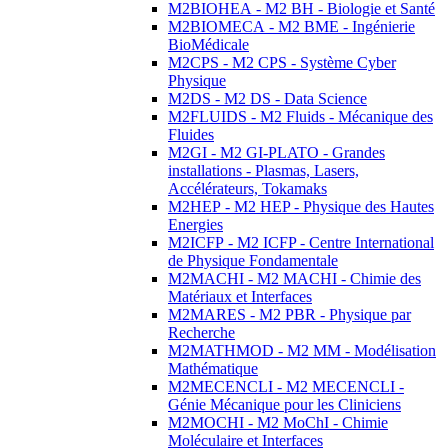
M2BIOHEA - M2 BH - Biologie et Santé
M2BIOMECA - M2 BME - Ingénierie
BioMédicale
M2CPS - M2 CPS - Système Cyber
Physique
M2DS - M2 DS - Data Science
M2FLUIDS - M2 Fluids - Mécanique des
Fluides
M2GI - M2 GI-PLATO - Grandes
installations - Plasmas, Lasers,
Accélérateurs, Tokamaks
M2HEP - M2 HEP - Physique des Hautes
Energies
M2ICFP - M2 ICFP - Centre International
de Physique Fondamentale
M2MACHI - M2 MACHI - Chimie des
Matériaux et Interfaces
M2MARES - M2 PBR - Physique par
Recherche
M2MATHMOD - M2 MM - Modélisation
Mathématique
M2MECENCLI - M2 MECENCLI -
Génie Mécanique pour les Cliniciens
M2MOCHI - M2 MoChI - Chimie
Moléculaire et Interfaces