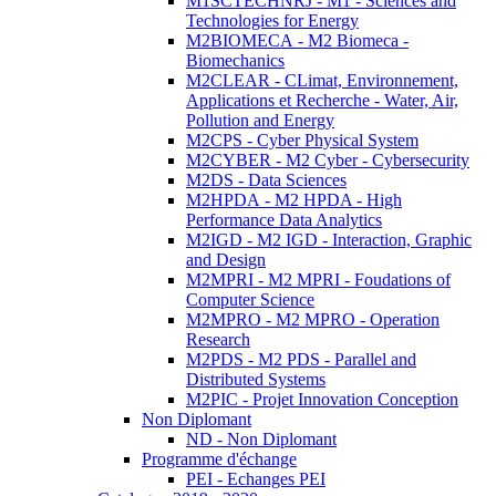
M1SCTECHNRJ - M1 - Sciences and
Technologies for Energy
M2BIOMECA - M2 Biomeca -
Biomechanics
M2CLEAR - CLimat, Environnement,
Applications et Recherche - Water, Air,
Pollution and Energy
M2CPS - Cyber Physical System
M2CYBER - M2 Cyber - Cybersecurity
M2DS - Data Sciences
M2HPDA - M2 HPDA - High
Performance Data Analytics
M2IGD - M2 IGD - Interaction, Graphic
and Design
M2MPRI - M2 MPRI - Foudations of
Computer Science
M2MPRO - M2 MPRO - Operation
Research
M2PDS - M2 PDS - Parallel and
Distributed Systems
M2PIC - Projet Innovation Conception
Non Diplomant
ND - Non Diplomant
Programme d'échange
PEI - Echanges PEI