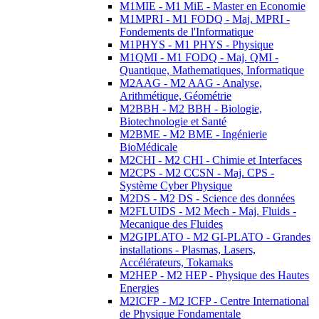
M1MIE - M1 MiE - Master en Economie
M1MPRI - M1 FODQ - Maj. MPRI -
Fondements de l'Informatique
M1PHYS - M1 PHYS - Physique
M1QMI - M1 FODQ - Maj. QMI -
Quantique, Mathematiques, Informatique
M2AAG - M2 AAG - Analyse,
Arithmétique, Géométrie
M2BBH - M2 BBH - Biologie,
Biotechnologie et Santé
M2BME - M2 BME - Ingénierie
BioMédicale
M2CHI - M2 CHI - Chimie et Interfaces
M2CPS - M2 CCSN - Maj. CPS -
Système Cyber Physique
M2DS - M2 DS - Science des données
M2FLUIDS - M2 Mech - Maj. Fluids -
Mecanique des Fluides
M2GIPLATO - M2 GI-PLATO - Grandes
installations - Plasmas, Lasers,
Accélérateurs, Tokamaks
M2HEP - M2 HEP - Physique des Hautes
Energies
M2ICFP - M2 ICFP - Centre International
de Physique Fondamentale