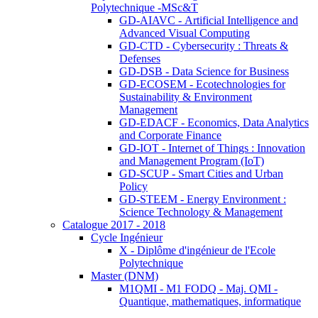
Polytechnique -MSc&T
GD-AIAVC - Artificial Intelligence and
Advanced Visual Computing
GD-CTD - Cybersecurity : Threats &
Defenses
GD-DSB - Data Science for Business
GD-ECOSEM - Ecotechnologies for
Sustainability & Environment
Management
GD-EDACF - Economics, Data Analytics
and Corporate Finance
GD-IOT - Internet of Things : Innovation
and Management Program (IoT)
GD-SCUP - Smart Cities and Urban
Policy
GD-STEEM - Energy Environment :
Science Technology & Management
Catalogue 2017 - 2018
Cycle Ingénieur
X - Diplôme d'ingénieur de l'Ecole
Polytechnique
Master (DNM)
M1QMI - M1 FODQ - Maj. QMI -
Quantique, mathematiques, informatique