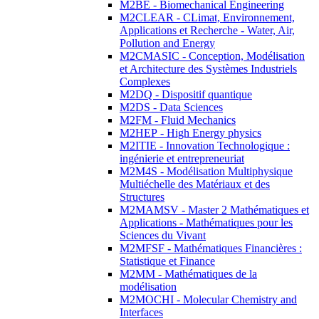
M2BE - Biomechanical Engineering
M2CLEAR - CLimat, Environnement,
Applications et Recherche - Water, Air,
Pollution and Energy
M2CMASIC - Conception, Modélisation
et Architecture des Systèmes Industriels
Complexes
M2DQ - Dispositif quantique
M2DS - Data Sciences
M2FM - Fluid Mechanics
M2HEP - High Energy physics
M2ITIE - Innovation Technologique :
ingénierie et entrepreneuriat
M2M4S - Modélisation Multiphysique
Multiéchelle des Matériaux et des
Structures
M2MAMSV - Master 2 Mathématiques et
Applications - Mathématiques pour les
Sciences du Vivant
M2MFSF - Mathématiques Financières :
Statistique et Finance
M2MM - Mathématiques de la
modélisation
M2MOCHI - Molecular Chemistry and
Interfaces