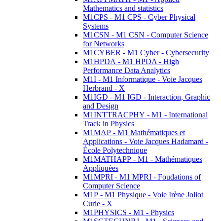
Mathematics and statistics
M1CPS - M1 CPS - Cyber Physical
Systems
M1CSN - M1 CSN - Computer Science
for Networks
M1CYBER - M1 Cyber - Cybersecurity
M1HPDA - M1 HPDA - High
Performance Data Analytics
M1I - M1 Informatique - Voie Jacques
Herbrand - X
M1IGD - M1 IGD - Interaction, Graphic
and Design
M1INTTRACPHY - M1 - International
Track in Physics
M1MAP - M1 Mathématiques et
Applications - Voie Jacques Hadamard -
École Polytechnique
M1MATHAPP - M1 - Mathématiques
Appliquées
M1MPRI - M1 MPRI - Foudations of
Computer Science
M1P - M1 Physique - Voie Irène Joliot
Curie - X
M1PHYSICS - M1 - Physics