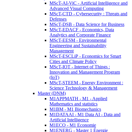
MScT-AI-ViC - Artificial Intelligence and
Advanced Visual Computing
MScT-CTD - Cybersecurity : Threats and
Defenses
MScT-DSB - Data Science for Business
MScT-EDACF - Economics, Data
Analytics and Corporate Finance
MScT-EESM - Environmental
Engineering and Sustainability
Management
MScT-ESCLiP - Economics for Smart
Cities and Climate Policy
MScT-IOT - Internet of Things :
Innovation and Management Program
(IoT)
MScT-STEEM - Energy Environment :
Science Technology & Management
Master (DNM)
M1APPMATH - M1 - Applied
Mathematics and statistics
M1BM - M1 Biomechanics
M1DATAAI - M1 Data AI - Data and
Artificial Intelligence
M1ECO - M1 Economie
M1ENERG - Master 1 Énergie