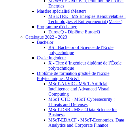
M2WAPE - M2 Eau, Pollution de l'Air et
Energies
Mastère spécialisé (Master)
MS ETRE - MS Energies Renouvelables :
Technologies et Entrepreneuriat (Master)
Programme d'échange
EuroteQ - Diplôme EuroteQ
Catalogue 2022 - 2023
Bachelor
BS - Bachelor of Science de l'Ecole
polytechnique
Cycle Ingénieur
X - Titre d’Ingénieur diplômé de l’École
polytechnique
Diplôme de formation gradué de l'Ecole
Polytechnique -MSc&T
MScT-AI-ViC - MScT-Artificial
Intelligence and Advanced Visual
Computing
MScT-CTD - MScT-Cybersecurity :
Threats and Defenses
MScT-DSB - MScT-Data Science for
Business
MScT-EDACF - MScT-Economics, Data
Analytics and Corporate Finance