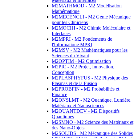
Matériaux et Interfaces
M2MATHMOD - M2 Modélisation
Mathématique
M2MECENCLI - M2 Génie Mécanique
pour les Cliniciens
M2MOCHI - M2 Chimie Moléculaire et
Interfaces
M2MPRI - M2 Fondements de
l'Informatique MPRI
M2MSV - M2 Mathématiques pour les
Sciences du Vivant
M2OPTIM - M2 Optimisation
M2PIC - M2 Projet, Innovation,
Conception
M2PLASPHYFUS - M2 Physique des
Plasmas et de la Fusion
M2PROBFIN - M2 Probabilités et
Finance
M2QNSLMT - M2 Quantique, Lumière,
Matériaux et Nanosciences
M2QUANTDEV - M2 Dispositifs
Quantiques
M2SMNO - M2 Science des Matériaux et
des Nano-Objets
M2SOLIDS - M2 Mécanique des Solides