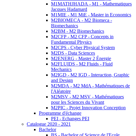
M1MATHJHADA - M1 - Mathematiques
Jacques Hadamard
M1MIE - M1 MiE - Master in Economics
M2BIOMECA - M2 Biomeca -
Biomechanics
M2BM - M2 Biomechanics
M2CFP - M2 CFP - Concepts in
Fundamental Physics
M2CPS - Cyber Physical System
M2DS - Data Sciences
M2ENERG - Master 2 Énergie
M2FLUIDS - M2 Fluids - Fluid
Mechanics
M2IGD - M2 IGD - Interaction, Graphic
and Design
M2MDA - M2 MdA - Mathématiques de
l'Aléatoire
M2MSV - M2 MSV - Mathématiques
pour les Sciences du Vivant
M2PIC - Projet Innovation Conception
Programme d'échange
PEI - Echanges PEI
Catalogue 2020 - 2021
Bachelor
BS - Bachelor of Science de l'Ecole