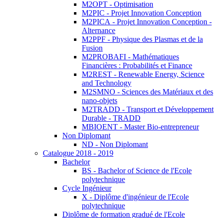
M2OPT - Optimisation
M2PIC - Projet Innovation Conception
M2PICA - Projet Innovation Conception -
Alternance
M2PPF - Physique des Plasmas et de la
Fusion
M2PROBAFI - Mathématiques
Financières : Probabilités et Finance
M2REST - Renewable Energy, Science
and Technology
M2SMNO - Sciences des Matériaux et des
nano-objets
M2TRADD - Transport et Développement
Durable - TRADD
MBIOENT - Master Bio-entrepreneur
Non Diplomant
ND - Non Diplomant
Catalogue 2018 - 2019
Bachelor
BS - Bachelor of Science de l'Ecole
polytechnique
Cycle Ingénieur
X - Diplôme d'ingénieur de l'Ecole
polytechnique
Diplôme de formation gradué de l'Ecole