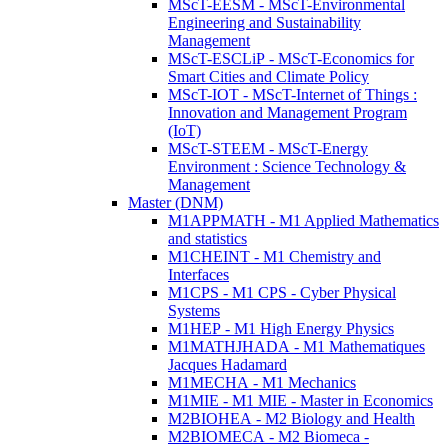
MScT-EESM - MScT-Environmental
Engineering and Sustainability
Management
MScT-ESCLiP - MScT-Economics for
Smart Cities and Climate Policy
MScT-IOT - MScT-Internet of Things :
Innovation and Management Program
(IoT)
MScT-STEEM - MScT-Energy
Environment : Science Technology &
Management
Master (DNM)
M1APPMATH - M1 Applied Mathematics
and statistics
M1CHEINT - M1 Chemistry and
Interfaces
M1CPS - M1 CPS - Cyber Physical
Systems
M1HEP - M1 High Energy Physics
M1MATHJHADA - M1 Mathematiques
Jacques Hadamard
M1MECHA - M1 Mechanics
M1MIE - M1 MIE - Master in Economics
M2BIOHEA - M2 Biology and Health
M2BIOMECA - M2 Biomeca -