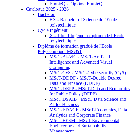
EuroteQ - Diplôme EuroteQ
Catalogue 2025 - 2026
Bachelor
BX - Bachelor of Science de l'Ecole
polytechnique
Cycle Ingénieur
X - Titre d’Ingénieur diplômé de l’École
polytechnique
Diplôme de formation gradué de l'Ecole
Polytechnique -MSc&T
MScT-AI-ViC - MScT-Artificial
Intelligence and Advanced Visual
Computing
MScT-CyS - MScT-Cybersecurity (CyS)
MScT-DDDF - MScT-Double Degree
Data and Finance (DDDF)
MScT-DEPP - MScT-Data and Economics
for Public Policy (DEPP)
MScT-DSAIB - MScT-Data Science and
AI for Business
MScT-EDACF - MScT-Economics, Data
Analytics and Corporate Finance
MScT-EESM - MScT-Environmental
Engineering and Sustainability
Management