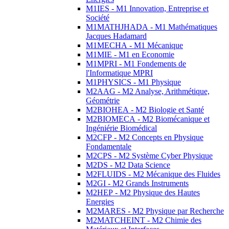
M1IES - M1 Innovation, Entreprise et
Société
M1MATHJHADA - M1 Mathématiques
Jacques Hadamard
M1MECHA - M1 Mécanique
M1MIE - M1 en Economie
M1MPRI - M1 Fondements de
l'Informatique MPRI
M1PHYSICS - M1 Physique
M2AAG - M2 Analyse, Arithmétique,
Géométrie
M2BIOHEA - M2 Biologie et Santé
M2BIOMECA - M2 Biomécanique et
Ingéniérie Biomédical
M2CFP - M2 Concepts en Physique
Fondamentale
M2CPS - M2 Système Cyber Physique
M2DS - M2 Data Science
M2FLUIDS - M2 Mécanique des Fluides
M2GI - M2 Grands Instruments
M2HEP - M2 Physique des Hautes
Energies
M2MARES - M2 Physique par Recherche
M2MATCHEINT - M2 Chimie des