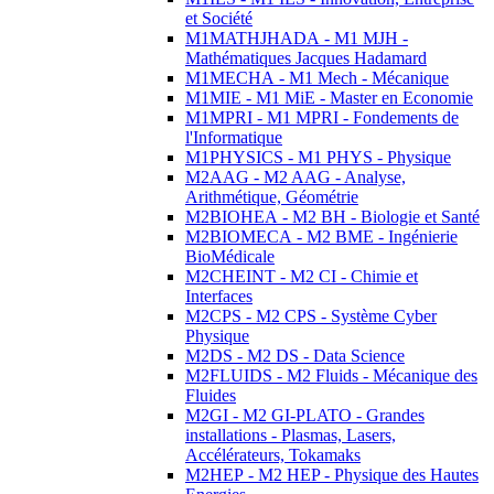
et Société
M1MATHJHADA - M1 MJH -
Mathématiques Jacques Hadamard
M1MECHA - M1 Mech - Mécanique
M1MIE - M1 MiE - Master en Economie
M1MPRI - M1 MPRI - Fondements de
l'Informatique
M1PHYSICS - M1 PHYS - Physique
M2AAG - M2 AAG - Analyse,
Arithmétique, Géométrie
M2BIOHEA - M2 BH - Biologie et Santé
M2BIOMECA - M2 BME - Ingénierie
BioMédicale
M2CHEINT - M2 CI - Chimie et
Interfaces
M2CPS - M2 CPS - Système Cyber
Physique
M2DS - M2 DS - Data Science
M2FLUIDS - M2 Fluids - Mécanique des
Fluides
M2GI - M2 GI-PLATO - Grandes
installations - Plasmas, Lasers,
Accélérateurs, Tokamaks
M2HEP - M2 HEP - Physique des Hautes