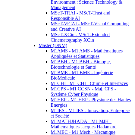
Environment : Science Technology &
Management
MScT-TRAI - MScT-Trust and
Responsible AI
MScT-ViCAI - MScT-Visual Computing
and Creative AI
MScT-XCin - MScT-Extended
Cinematography XCin
Master (DNM)
M1AMS - M1 AMS - Mathématiques
Appliquées et Statistiques
M1BBH - M1 BBH - Biologie,
Biotechnologie et Santé
M1BME - M1 BME - Ingénierie
BioMédicale
M1CHI - M1 CHI - Chimie et Interfaces
M1CPS - M1 CCSN - Maj. CPS -
Système Cyber Physique
M1HEP - M1 HEP - Physique des Hautes
Energies
M1IES - M1 IES - Innovation, Entreprise
et Société
M1MATHJHADA - M1 MJH -
Mathematiques Jacques Hadamard
M1MEC - M1 Mech - Mecanique