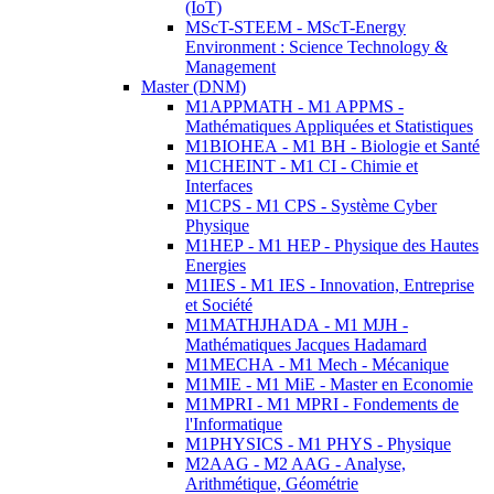
(IoT)
MScT-STEEM - MScT-Energy
Environment : Science Technology &
Management
Master (DNM)
M1APPMATH - M1 APPMS -
Mathématiques Appliquées et Statistiques
M1BIOHEA - M1 BH - Biologie et Santé
M1CHEINT - M1 CI - Chimie et
Interfaces
M1CPS - M1 CPS - Système Cyber
Physique
M1HEP - M1 HEP - Physique des Hautes
Energies
M1IES - M1 IES - Innovation, Entreprise
et Société
M1MATHJHADA - M1 MJH -
Mathématiques Jacques Hadamard
M1MECHA - M1 Mech - Mécanique
M1MIE - M1 MiE - Master en Economie
M1MPRI - M1 MPRI - Fondements de
l'Informatique
M1PHYSICS - M1 PHYS - Physique
M2AAG - M2 AAG - Analyse,
Arithmétique, Géométrie