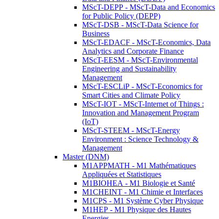
MScT-DEPP - MScT-Data and Economics
for Public Policy (DEPP)
MScT-DSB - MScT-Data Science for
Business
MScT-EDACF - MScT-Economics, Data
Analytics and Corporate Finance
MScT-EESM - MScT-Environmental
Engineering and Sustainability
Management
MScT-ESCLiP - MScT-Economics for
Smart Cities and Climate Policy
MScT-IOT - MScT-Internet of Things :
Innovation and Management Program
(IoT)
MScT-STEEM - MScT-Energy
Environment : Science Technology &
Management
Master (DNM)
M1APPMATH - M1 Mathématiques
Appliquées et Statistiques
M1BIOHEA - M1 Biologie et Santé
M1CHEINT - M1 Chimie et Interfaces
M1CPS - M1 Système Cyber Physique
M1HEP - M1 Physique des Hautes
Energies