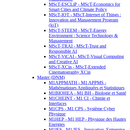
MScT-ESCLiP - MScT-Economics for
Smart Cities and Climate Policy
MScT-IOT - MScT-Internet of Things :
Innovation and Management Program
(IoT)
MScT-STEEM - MScT-Energy
Environment : Science Technology &
Management
MScT-TRAI - MScT-Trust and
Responsible AI
MScT-ViCAI - MScT-Visual Computing
and Creative AI
MScT-XCin - MScT-Extended
Cinematography XCin
Master (DNM)
M1APPMATH - M1 APPMS -
Mathématiques Appliquées et Statistiques
M1BIOHEA - M1 BH - Biologie et Santé
M1CHEINT - M1 CI - Chimie et
Interfaces
M1CPS - M1 CPS - Système Cyber
Physique
M1HEP - M1 HEP - Physique des Hautes
Energies
M1IES - M1 IES - Innovation, Entreprise