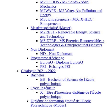
M2SOLIDS - M2 Solids - Solid
Mechanics
M2WAPE - M2 Water, Air, Pollution and
Energy
MSc Entrepreneurs - MSc X-HEC
Entrepreneurs
Mastère spécialisé (Master)
M2REST - Renewable Energy, Science
and Technology
MS ETRE - MS Energies Renouvelables :
Technologies & Entrepreneuriat (Master)
Non Diplomant
ND - Non Diplomant
Programme d'échange
EuroteQ - Diplôme EuroteQ
PEI - Echanges PEI
Catalogue 2021 - 2022
Bachelor
BS - Bachelor of Science de l'Ecole
polytechnique
Cycle Ingénieur
X - Titre d’Ingénieur diplômé de l’École
polytechnique
Diplôme de formation gradué de l'Ecole
Polytechnique -MSc&T