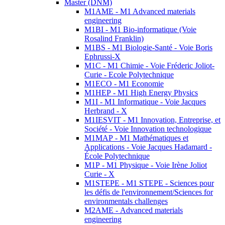
Master (DNM)
M1AME - M1 Advanced materials
engineering
M1BI - M1 Bio-informatique (Voie
Rosalind Franklin)
M1BS - M1 Biologie-Santé - Voie Boris
Ephrussi-X
M1C - M1 Chimie - Voie Fréderic Joliot-
Curie - Ecole Polytechnique
M1ECO - M1 Economie
M1HEP - M1 High Energy Physics
M1I - M1 Informatique - Voie Jacques
Herbrand - X
M1IESVIT - M1 Innovation, Entreprise, et
Société - Voie Innovation technologique
M1MAP - M1 Mathématiques et
Applications - Voie Jacques Hadamard -
École Polytechnique
M1P - M1 Physique - Voie Irène Joliot
Curie - X
M1STEPE - M1 STEPE - Sciences pour
les défis de l'environnement/Sciences for
environmentals challenges
M2AME - Advanced materials
engineering