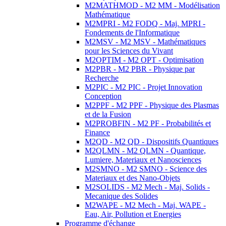
M2MATHMOD - M2 MM - Modélisation
Mathématique
M2MPRI - M2 FODQ - Maj. MPRI -
Fondements de l'Informatique
M2MSV - M2 MSV - Mathématiques
pour les Sciences du Vivant
M2OPTIM - M2 OPT - Optimisation
M2PBR - M2 PBR - Physique par
Recherche
M2PIC - M2 PIC - Projet Innovation
Conception
M2PPF - M2 PPF - Physique des Plasmas
et de la Fusion
M2PROBFIN - M2 PF - Probabilités et
Finance
M2QD - M2 QD - Dispositifs Quantiques
M2QLMN - M2 QLMN - Quantique,
Lumiere, Materiaux et Nanosciences
M2SMNO - M2 SMNO - Science des
Materiaux et des Nano-Objets
M2SOLIDS - M2 Mech - Maj. Solids -
Mecanique des Solides
M2WAPE - M2 Mech - Maj. WAPE -
Eau, Air, Pollution et Energies
Programme d'échange