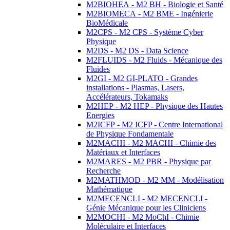
M2BIOHEA - M2 BH - Biologie et Santé
M2BIOMECA - M2 BME - Ingénierie
BioMédicale
M2CPS - M2 CPS - Système Cyber
Physique
M2DS - M2 DS - Data Science
M2FLUIDS - M2 Fluids - Mécanique des
Fluides
M2GI - M2 GI-PLATO - Grandes
installations - Plasmas, Lasers,
Accélérateurs, Tokamaks
M2HEP - M2 HEP - Physique des Hautes
Energies
M2ICFP - M2 ICFP - Centre International
de Physique Fondamentale
M2MACHI - M2 MACHI - Chimie des
Matériaux et Interfaces
M2MARES - M2 PBR - Physique par
Recherche
M2MATHMOD - M2 MM - Modélisation
Mathématique
M2MECENCLI - M2 MECENCLI -
Génie Mécanique pour les Cliniciens
M2MOCHI - M2 MoChI - Chimie
Moléculaire et Interfaces