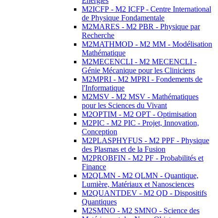
Energies
M2ICFP - M2 ICFP - Centre International
de Physique Fondamentale
M2MARES - M2 PBR - Physique par
Recherche
M2MATHMOD - M2 MM - Modélisation
Mathématique
M2MECENCLI - M2 MECENCLI -
Génie Mécanique pour les Cliniciens
M2MPRI - M2 MPRI - Fondements de
l'Informatique
M2MSV - M2 MSV - Mathématiques
pour les Sciences du Vivant
M2OPTIM - M2 OPT - Optimisation
M2PIC - M2 PIC - Projet, Innovation,
Conception
M2PLASPHYFUS - M2 PPF - Physique
des Plasmas et de la Fusion
M2PROBFIN - M2 PF - Probabilités et
Finance
M2QLMN - M2 QLMN - Quantique,
Lumière, Matériaux et Nanosciences
M2QUANTDEV - M2 QD - Dispositifs
Quantiques
M2SMNO - M2 SMNO - Science des