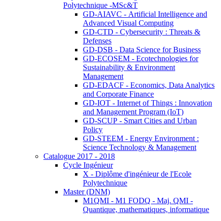
Polytechnique -MSc&T
GD-AIAVC - Artificial Intelligence and
Advanced Visual Computing
GD-CTD - Cybersecurity : Threats &
Defenses
GD-DSB - Data Science for Business
GD-ECOSEM - Ecotechnologies for
Sustainability & Environment
Management
GD-EDACF - Economics, Data Analytics
and Corporate Finance
GD-IOT - Internet of Things : Innovation
and Management Program (IoT)
GD-SCUP - Smart Cities and Urban
Policy
GD-STEEM - Energy Environment :
Science Technology & Management
Catalogue 2017 - 2018
Cycle Ingénieur
X - Diplôme d'ingénieur de l'Ecole
Polytechnique
Master (DNM)
M1QMI - M1 FODQ - Maj. QMI -
Quantique, mathematiques, informatique