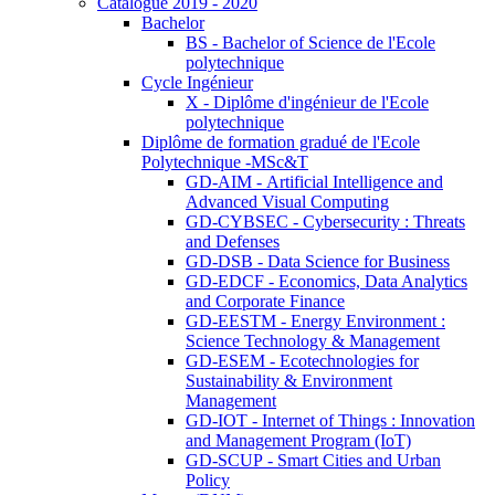
Catalogue 2019 - 2020
Bachelor
BS - Bachelor of Science de l'Ecole
polytechnique
Cycle Ingénieur
X - Diplôme d'ingénieur de l'Ecole
polytechnique
Diplôme de formation gradué de l'Ecole
Polytechnique -MSc&T
GD-AIM - Artificial Intelligence and
Advanced Visual Computing
GD-CYBSEC - Cybersecurity : Threats
and Defenses
GD-DSB - Data Science for Business
GD-EDCF - Economics, Data Analytics
and Corporate Finance
GD-EESTM - Energy Environment :
Science Technology & Management
GD-ESEM - Ecotechnologies for
Sustainability & Environment
Management
GD-IOT - Internet of Things : Innovation
and Management Program (IoT)
GD-SCUP - Smart Cities and Urban
Policy