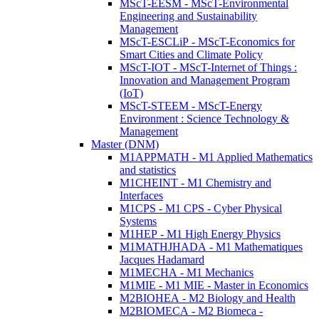
MScT-EESM - MScT-Environmental
Engineering and Sustainability
Management
MScT-ESCLiP - MScT-Economics for
Smart Cities and Climate Policy
MScT-IOT - MScT-Internet of Things :
Innovation and Management Program
(IoT)
MScT-STEEM - MScT-Energy
Environment : Science Technology &
Management
Master (DNM)
M1APPMATH - M1 Applied Mathematics
and statistics
M1CHEINT - M1 Chemistry and
Interfaces
M1CPS - M1 CPS - Cyber Physical
Systems
M1HEP - M1 High Energy Physics
M1MATHJHADA - M1 Mathematiques
Jacques Hadamard
M1MECHA - M1 Mechanics
M1MIE - M1 MIE - Master in Economics
M2BIOHEA - M2 Biology and Health
M2BIOMECA - M2 Biomeca -