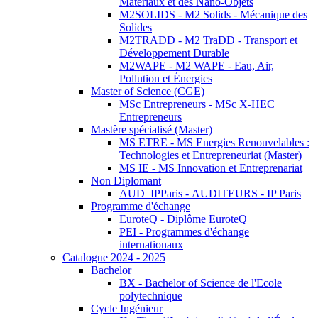
Matériaux et des Nano-Objets
M2SOLIDS - M2 Solids - Mécanique des
Solides
M2TRADD - M2 TraDD - Transport et
Développement Durable
M2WAPE - M2 WAPE - Eau, Air,
Pollution et Énergies
Master of Science (CGE)
MSc Entrepreneurs - MSc X-HEC
Entrepreneurs
Mastère spécialisé (Master)
MS ETRE - MS Energies Renouvelables :
Technologies et Entrepreneuriat (Master)
MS IE - MS Innovation et Entreprenariat
Non Diplomant
AUD_IPParis - AUDITEURS - IP Paris
Programme d'échange
EuroteQ - Diplôme EuroteQ
PEI - Programmes d'échange
internationaux
Catalogue 2024 - 2025
Bachelor
BX - Bachelor of Science de l'Ecole
polytechnique
Cycle Ingénieur