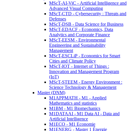
MScT-AI-ViC - Artificial Intelligence and
Advanced Visual Computing
MScT-CTD - Cybersecurity : Threats and
Defenses
MScT-DSB - Data Science for Business
MScT-EDACF - Economics, Data
Analytics and Corporate Finance
MScT-EESM - Environmental
Engineering and Sustainability
Management
MScT-ESCLiP - Economics for Smart
Cities and Climate Policy
MScT-IOT - Internet of Things :
Innovation and Management Program
(IoT)
MScT-STEEM - Energy Environment :
Science Technology & Management
Master (DNM)
M1APPMATH - M1 - Applied
Mathematics and statistics
M1BM - M1 Biomechanics
M1DATAAI - M1 Data AI - Data and
Artificial Intelligence
M1ECO - M1 Economie
M1ENERG - Master 1 Énergie