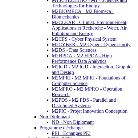
M1SCTECHNRJ - M1 - Sciences and
Technologies for Energy
M2BIOMECA - M2 Biomeca -
Biomechanics
M2CLEAR - CLimat, Environnement,
Applications et Recherche - Water, Air,
Pollution and Energy
M2CPS - Cyber Physical System
M2CYBER - M2 Cyber - Cybersecurity
M2DS - Data Sciences
M2HPDA - M2 HPDA - High
Performance Data Analytics
M2IGD - M2 IGD - Interaction, Graphic
and Design
M2MPRI - M2 MPRI - Foudations of
Computer Science
M2MPRO - M2 MPRO - Operation
Research
M2PDS - M2 PDS - Parallel and
Distributed Systems
M2PIC - Projet Innovation Conception
Non Diplomant
ND - Non Diplomant
Programme d'échange
PEI - Echanges PEI