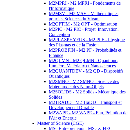
M2MPRI - M2 MPRI - Fondements de
l'Informatique
M2MSV - M2 MSV - Mathématiques
pour les Sciences du Vivant
M2OPTIM - M2 OPT - Optimisation
M2PIC - M2 PIC - Projet, Innovation,
Conception
M2PLASPHYFUS - M2 PPF - Physique
des Plasmas et de la Fusion
M2PROBFIN - M2 PF - Probabilités et
Finance
M2QLMN - M2 QLMN - Quantique,
Lumière, Matériaux et Nanosciences
M2QUANTDEV - M2 QD - Dispositifs
Quantiques
M2SMNO - M2 SMNO - Science des
Matériaux et des Nano-Objets
M2SOLIDS - M2 Solids - Mécanique des
Solides
M2TRADD - M2 TraDD - Transport et
Développement Durable
M2WAPE - M2 WAPE - Eau, Pollution de
l'Air et Energie
Master of Science (CGE)
MSc Entrepreneurs - MSc X-HEC