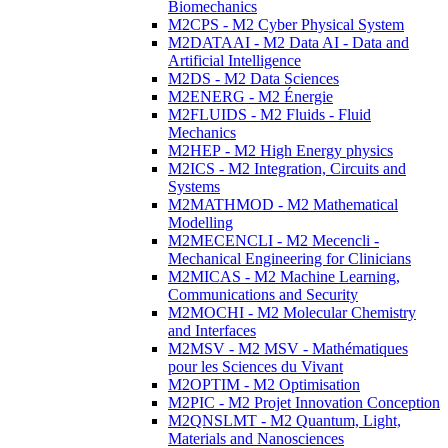
Biomechanics
M2CPS - M2 Cyber Physical System
M2DATAAI - M2 Data AI - Data and
Artificial Intelligence
M2DS - M2 Data Sciences
M2ENERG - M2 Énergie
M2FLUIDS - M2 Fluids - Fluid
Mechanics
M2HEP - M2 High Energy physics
M2ICS - M2 Integration, Circuits and
Systems
M2MATHMOD - M2 Mathematical
Modelling
M2MECENCLI - M2 Mecencli -
Mechanical Engineering for Clinicians
M2MICAS - M2 Machine Learning,
Communications and Security
M2MOCHI - M2 Molecular Chemistry
and Interfaces
M2MSV - M2 MSV - Mathématiques
pour les Sciences du Vivant
M2OPTIM - M2 Optimisation
M2PIC - M2 Projet Innovation Conception
M2QNSLMT - M2 Quantum, Light,
Materials and Nanosciences