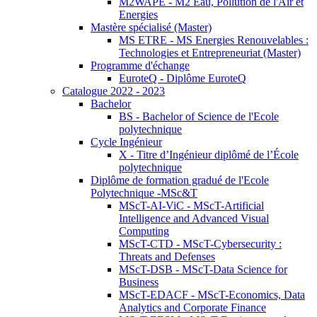
M2WAPE - M2 Eau, Pollution de l'Air et
Energies
Mastère spécialisé (Master)
MS ETRE - MS Energies Renouvelables :
Technologies et Entrepreneuriat (Master)
Programme d'échange
EuroteQ - Diplôme EuroteQ
Catalogue 2022 - 2023
Bachelor
BS - Bachelor of Science de l'Ecole
polytechnique
Cycle Ingénieur
X - Titre d’Ingénieur diplômé de l’École
polytechnique
Diplôme de formation gradué de l'Ecole
Polytechnique -MSc&T
MScT-AI-ViC - MScT-Artificial
Intelligence and Advanced Visual
Computing
MScT-CTD - MScT-Cybersecurity :
Threats and Defenses
MScT-DSB - MScT-Data Science for
Business
MScT-EDACF - MScT-Economics, Data
Analytics and Corporate Finance