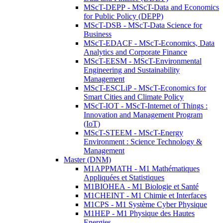
MScT-DEPP - MScT-Data and Economics
for Public Policy (DEPP)
MScT-DSB - MScT-Data Science for
Business
MScT-EDACF - MScT-Economics, Data
Analytics and Corporate Finance
MScT-EESM - MScT-Environmental
Engineering and Sustainability
Management
MScT-ESCLiP - MScT-Economics for
Smart Cities and Climate Policy
MScT-IOT - MScT-Internet of Things :
Innovation and Management Program
(IoT)
MScT-STEEM - MScT-Energy
Environment : Science Technology &
Management
Master (DNM)
M1APPMATH - M1 Mathématiques
Appliquées et Statistiques
M1BIOHEA - M1 Biologie et Santé
M1CHEINT - M1 Chimie et Interfaces
M1CPS - M1 Système Cyber Physique
M1HEP - M1 Physique des Hautes
Energies