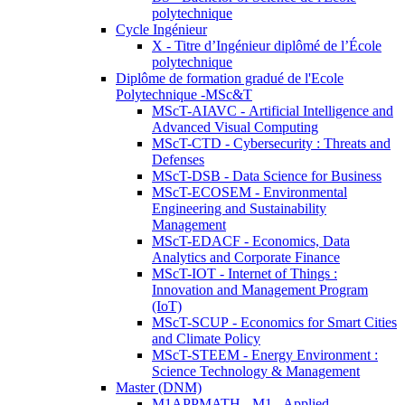
polytechnique
Cycle Ingénieur
X - Titre d’Ingénieur diplômé de l’École
polytechnique
Diplôme de formation gradué de l'Ecole
Polytechnique -MSc&T
MScT-AIAVC - Artificial Intelligence and
Advanced Visual Computing
MScT-CTD - Cybersecurity : Threats and
Defenses
MScT-DSB - Data Science for Business
MScT-ECOSEM - Environmental
Engineering and Sustainability
Management
MScT-EDACF - Economics, Data
Analytics and Corporate Finance
MScT-IOT - Internet of Things :
Innovation and Management Program
(IoT)
MScT-SCUP - Economics for Smart Cities
and Climate Policy
MScT-STEEM - Energy Environment :
Science Technology & Management
Master (DNM)
M1APPMATH - M1 - Applied