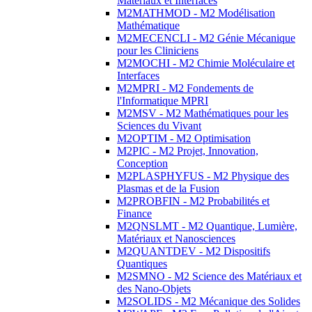
Matériaux et Interfaces
M2MATHMOD - M2 Modélisation
Mathématique
M2MECENCLI - M2 Génie Mécanique
pour les Cliniciens
M2MOCHI - M2 Chimie Moléculaire et
Interfaces
M2MPRI - M2 Fondements de
l'Informatique MPRI
M2MSV - M2 Mathématiques pour les
Sciences du Vivant
M2OPTIM - M2 Optimisation
M2PIC - M2 Projet, Innovation,
Conception
M2PLASPHYFUS - M2 Physique des
Plasmas et de la Fusion
M2PROBFIN - M2 Probabilités et
Finance
M2QNSLMT - M2 Quantique, Lumière,
Matériaux et Nanosciences
M2QUANTDEV - M2 Dispositifs
Quantiques
M2SMNO - M2 Science des Matériaux et
des Nano-Objets
M2SOLIDS - M2 Mécanique des Solides