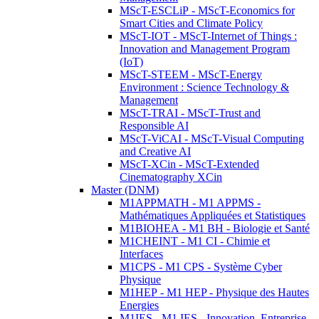
MScT-ESCLiP - MScT-Economics for
Smart Cities and Climate Policy
MScT-IOT - MScT-Internet of Things :
Innovation and Management Program
(IoT)
MScT-STEEM - MScT-Energy
Environment : Science Technology &
Management
MScT-TRAI - MScT-Trust and
Responsible AI
MScT-ViCAI - MScT-Visual Computing
and Creative AI
MScT-XCin - MScT-Extended
Cinematography XCin
Master (DNM)
M1APPMATH - M1 APPMS -
Mathématiques Appliquées et Statistiques
M1BIOHEA - M1 BH - Biologie et Santé
M1CHEINT - M1 CI - Chimie et
Interfaces
M1CPS - M1 CPS - Système Cyber
Physique
M1HEP - M1 HEP - Physique des Hautes
Energies
M1IES - M1 IES - Innovation, Entreprise