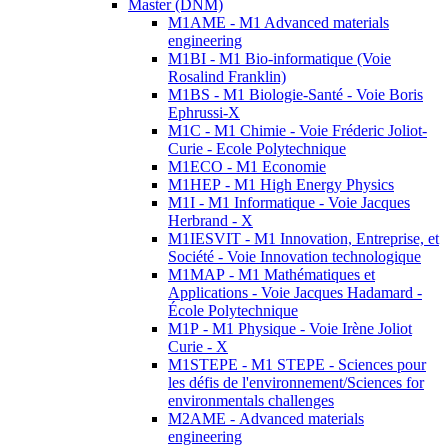
Master (DNM)
M1AME - M1 Advanced materials
engineering
M1BI - M1 Bio-informatique (Voie
Rosalind Franklin)
M1BS - M1 Biologie-Santé - Voie Boris
Ephrussi-X
M1C - M1 Chimie - Voie Fréderic Joliot-
Curie - Ecole Polytechnique
M1ECO - M1 Economie
M1HEP - M1 High Energy Physics
M1I - M1 Informatique - Voie Jacques
Herbrand - X
M1IESVIT - M1 Innovation, Entreprise, et
Société - Voie Innovation technologique
M1MAP - M1 Mathématiques et
Applications - Voie Jacques Hadamard -
École Polytechnique
M1P - M1 Physique - Voie Irène Joliot
Curie - X
M1STEPE - M1 STEPE - Sciences pour
les défis de l'environnement/Sciences for
environmentals challenges
M2AME - Advanced materials
engineering