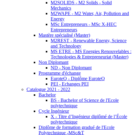
M2SOLIDS - M2 Solids - Solid
Mechanics
M2WAPE - M2 Water, Air, Pollution and
Energy
MSc Entrepreneurs - MSc X-HEC
Entrepreneurs
Mastère spécialisé (Master)
M2REST - Renewable Energy, Science
and Technology
MS ETRE - MS Energies Renouvelables :
Technologies & Entrepreneuriat (Master)
Non Diplomant
ND - Non Diplomant
Programme d'échange
EuroteQ - Diplôme EuroteQ
PEI - Echanges PEI
Catalogue 2021 - 2022
Bachelor
BS - Bachelor of Science de l'Ecole
polytechnique
Cycle Ingénieur
X - Titre d’Ingénieur diplômé de l’École
polytechnique
Diplôme de formation gradué de l'Ecole
Polytechnique -MSc&T