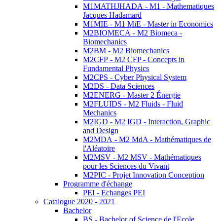
M1MATHJHADA - M1 - Mathematiques
Jacques Hadamard
M1MIE - M1 MiE - Master in Economics
M2BIOMECA - M2 Biomeca -
Biomechanics
M2BM - M2 Biomechanics
M2CFP - M2 CFP - Concepts in
Fundamental Physics
M2CPS - Cyber Physical System
M2DS - Data Sciences
M2ENERG - Master 2 Énergie
M2FLUIDS - M2 Fluids - Fluid
Mechanics
M2IGD - M2 IGD - Interaction, Graphic
and Design
M2MDA - M2 MdA - Mathématiques de
l'Aléatoire
M2MSV - M2 MSV - Mathématiques
pour les Sciences du Vivant
M2PIC - Projet Innovation Conception
Programme d'échange
PEI - Echanges PEI
Catalogue 2020 - 2021
Bachelor
BS - Bachelor of Science de l'Ecole