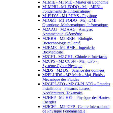
M1MIE - M1 MiE - Master en Economie
M1MPRI - M1 FODQ - Maj. MPRI -
Fondements de l'Informatique
M1PHYS - M1 PHYS - Physique
M1QMI - M1 FODQ - Maj. QMI -
Quantique, Mathematiques, Informatique
M2AAG - M2 AAG - Analyse,
Arithmétique, Géométrie
M2BBH - M2 BBH - Biologie,
Biotechnologie et Santé
M2BME - M2 BME - Ingénierie
BioMédicale
M2CHI - M2 CHI - Chimie et Interfaces
M2CPS - M2 CCSN - Maj. CPS -
Système Cyber Physique
M2DS - M2 DS - Science des données
M2FLUIDS - M2 Mech - Maj. Fluids -
Mecanique des Fluides
M2GIPLATO - M2 GI-PLATO - Grandes
installations - Plasmas, Lasers,
Accélérateurs, Tokamaks
M2HEP - M2 HEP - Physique des Hautes
Energies
M2ICFP - M2 ICFP - Centre International
de Physique Fondamentale