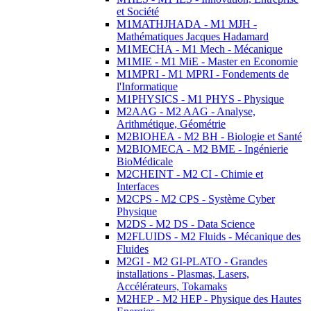
et Société
M1MATHJHADA - M1 MJH -
Mathématiques Jacques Hadamard
M1MECHA - M1 Mech - Mécanique
M1MIE - M1 MiE - Master en Economie
M1MPRI - M1 MPRI - Fondements de
l'Informatique
M1PHYSICS - M1 PHYS - Physique
M2AAG - M2 AAG - Analyse,
Arithmétique, Géométrie
M2BIOHEA - M2 BH - Biologie et Santé
M2BIOMECA - M2 BME - Ingénierie
BioMédicale
M2CHEINT - M2 CI - Chimie et
Interfaces
M2CPS - M2 CPS - Système Cyber
Physique
M2DS - M2 DS - Data Science
M2FLUIDS - M2 Fluids - Mécanique des
Fluides
M2GI - M2 GI-PLATO - Grandes
installations - Plasmas, Lasers,
Accélérateurs, Tokamaks
M2HEP - M2 HEP - Physique des Hautes