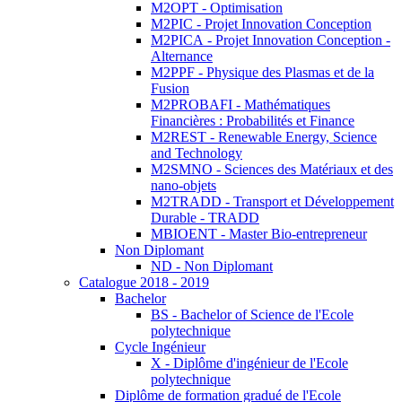
M2OPT - Optimisation
M2PIC - Projet Innovation Conception
M2PICA - Projet Innovation Conception -
Alternance
M2PPF - Physique des Plasmas et de la
Fusion
M2PROBAFI - Mathématiques
Financières : Probabilités et Finance
M2REST - Renewable Energy, Science
and Technology
M2SMNO - Sciences des Matériaux et des
nano-objets
M2TRADD - Transport et Développement
Durable - TRADD
MBIOENT - Master Bio-entrepreneur
Non Diplomant
ND - Non Diplomant
Catalogue 2018 - 2019
Bachelor
BS - Bachelor of Science de l'Ecole
polytechnique
Cycle Ingénieur
X - Diplôme d'ingénieur de l'Ecole
polytechnique
Diplôme de formation gradué de l'Ecole