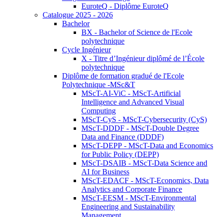
EuroteQ - Diplôme EuroteQ
Catalogue 2025 - 2026
Bachelor
BX - Bachelor of Science de l'Ecole
polytechnique
Cycle Ingénieur
X - Titre d’Ingénieur diplômé de l’École
polytechnique
Diplôme de formation gradué de l'Ecole
Polytechnique -MSc&T
MScT-AI-ViC - MScT-Artificial
Intelligence and Advanced Visual
Computing
MScT-CyS - MScT-Cybersecurity (CyS)
MScT-DDDF - MScT-Double Degree
Data and Finance (DDDF)
MScT-DEPP - MScT-Data and Economics
for Public Policy (DEPP)
MScT-DSAIB - MScT-Data Science and
AI for Business
MScT-EDACF - MScT-Economics, Data
Analytics and Corporate Finance
MScT-EESM - MScT-Environmental
Engineering and Sustainability
Management