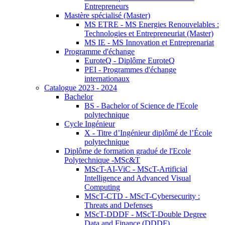
Entrepreneurs
Mastère spécialisé (Master)
MS ETRE - MS Energies Renouvelables :
Technologies et Entrepreneuriat (Master)
MS IE - MS Innovation et Entreprenariat
Programme d'échange
EuroteQ - Diplôme EuroteQ
PEI - Programmes d'échange
internationaux
Catalogue 2023 - 2024
Bachelor
BS - Bachelor of Science de l'Ecole
polytechnique
Cycle Ingénieur
X - Titre d’Ingénieur diplômé de l’École
polytechnique
Diplôme de formation gradué de l'Ecole
Polytechnique -MSc&T
MScT-AI-ViC - MScT-Artificial
Intelligence and Advanced Visual
Computing
MScT-CTD - MScT-Cybersecurity :
Threats and Defenses
MScT-DDDF - MScT-Double Degree
Data and Finance (DDDF)