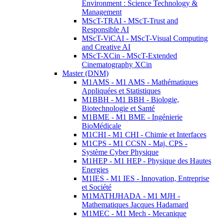
Environment : Science Technology &
Management
MScT-TRAI - MScT-Trust and
Responsible AI
MScT-ViCAI - MScT-Visual Computing
and Creative AI
MScT-XCin - MScT-Extended
Cinematography XCin
Master (DNM)
M1AMS - M1 AMS - Mathématiques
Appliquées et Statistiques
M1BBH - M1 BBH - Biologie,
Biotechnologie et Santé
M1BME - M1 BME - Ingénierie
BioMédicale
M1CHI - M1 CHI - Chimie et Interfaces
M1CPS - M1 CCSN - Maj. CPS -
Système Cyber Physique
M1HEP - M1 HEP - Physique des Hautes
Energies
M1IES - M1 IES - Innovation, Entreprise
et Société
M1MATHJHADA - M1 MJH -
Mathematiques Jacques Hadamard
M1MEC - M1 Mech - Mecanique