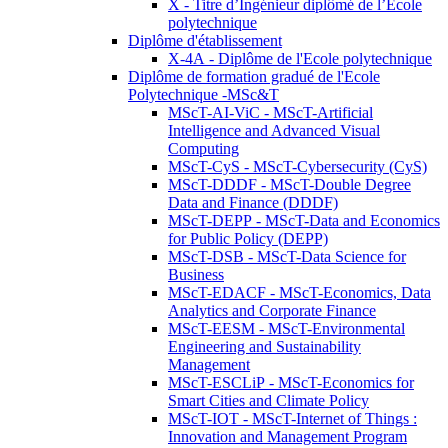
X - Titre d’Ingénieur diplômé de l’École
polytechnique
Diplôme d'établissement
X-4A - Diplôme de l'Ecole polytechnique
Diplôme de formation gradué de l'Ecole
Polytechnique -MSc&T
MScT-AI-ViC - MScT-Artificial
Intelligence and Advanced Visual
Computing
MScT-CyS - MScT-Cybersecurity (CyS)
MScT-DDDF - MScT-Double Degree
Data and Finance (DDDF)
MScT-DEPP - MScT-Data and Economics
for Public Policy (DEPP)
MScT-DSB - MScT-Data Science for
Business
MScT-EDACF - MScT-Economics, Data
Analytics and Corporate Finance
MScT-EESM - MScT-Environmental
Engineering and Sustainability
Management
MScT-ESCLiP - MScT-Economics for
Smart Cities and Climate Policy
MScT-IOT - MScT-Internet of Things :
Innovation and Management Program