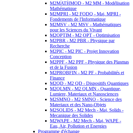
M2MATHMOD - M2 MM - Modélisation
Mathématique
M2MPRI - M2 FODQ - Maj. MPRI -
Fondements de l'Informatique
M2MSV - M2 MSV - Mathématiques
pour les Sciences du Vivant
M2OPTIM - M2 OPT - Optimisation
M2PBR - M2 PBR - Physique par
Recherche
M2PIC - M2 PIC - Projet Innovation
Conception
M2PPF - M2 PPF - Physique des Plasmas
et de la Fusion
M2PROBFIN - M2 PF - Probabilités et
Finance
M2QD - M2 QD - Dispositifs Quantiques
M2QLMN - M2 QLMN - Quantique,
Lumiere, Materiaux et Nanosciences
M2SMNO - M2 SMNO - Science des
Materiaux et des Nano-Objets
M2SOLIDS - M2 Mech - Maj. Solids -
Mecanique des Solides
M2WAPE - M2 Mech - Maj. WAPE -
Eau, Air, Pollution et Energies
Programme d'échange