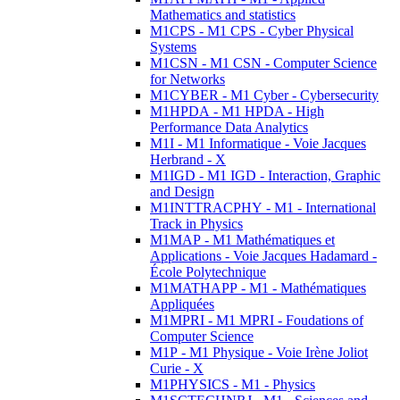
Mathematics and statistics
M1CPS - M1 CPS - Cyber Physical
Systems
M1CSN - M1 CSN - Computer Science
for Networks
M1CYBER - M1 Cyber - Cybersecurity
M1HPDA - M1 HPDA - High
Performance Data Analytics
M1I - M1 Informatique - Voie Jacques
Herbrand - X
M1IGD - M1 IGD - Interaction, Graphic
and Design
M1INTTRACPHY - M1 - International
Track in Physics
M1MAP - M1 Mathématiques et
Applications - Voie Jacques Hadamard -
École Polytechnique
M1MATHAPP - M1 - Mathématiques
Appliquées
M1MPRI - M1 MPRI - Foudations of
Computer Science
M1P - M1 Physique - Voie Irène Joliot
Curie - X
M1PHYSICS - M1 - Physics