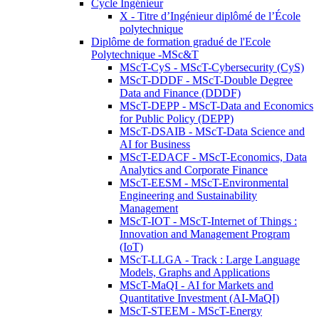
Cycle Ingénieur
X - Titre d’Ingénieur diplômé de l’École
polytechnique
Diplôme de formation gradué de l'Ecole
Polytechnique -MSc&T
MScT-CyS - MScT-Cybersecurity (CyS)
MScT-DDDF - MScT-Double Degree
Data and Finance (DDDF)
MScT-DEPP - MScT-Data and Economics
for Public Policy (DEPP)
MScT-DSAIB - MScT-Data Science and
AI for Business
MScT-EDACF - MScT-Economics, Data
Analytics and Corporate Finance
MScT-EESM - MScT-Environmental
Engineering and Sustainability
Management
MScT-IOT - MScT-Internet of Things :
Innovation and Management Program
(IoT)
MScT-LLGA - Track : Large Language
Models, Graphs and Applications
MScT-MaQI - AI for Markets and
Quantitative Investment (AI-MaQI)
MScT-STEEM - MScT-Energy