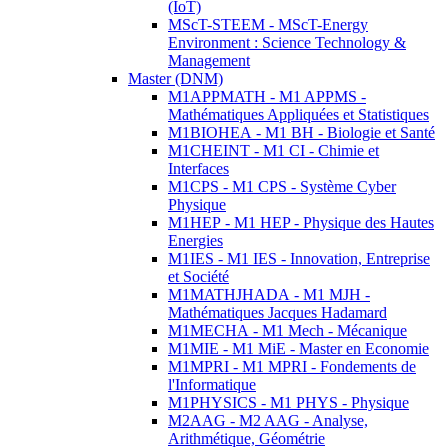
(IoT)
MScT-STEEM - MScT-Energy
Environment : Science Technology &
Management
Master (DNM)
M1APPMATH - M1 APPMS -
Mathématiques Appliquées et Statistiques
M1BIOHEA - M1 BH - Biologie et Santé
M1CHEINT - M1 CI - Chimie et
Interfaces
M1CPS - M1 CPS - Système Cyber
Physique
M1HEP - M1 HEP - Physique des Hautes
Energies
M1IES - M1 IES - Innovation, Entreprise
et Société
M1MATHJHADA - M1 MJH -
Mathématiques Jacques Hadamard
M1MECHA - M1 Mech - Mécanique
M1MIE - M1 MiE - Master en Economie
M1MPRI - M1 MPRI - Fondements de
l'Informatique
M1PHYSICS - M1 PHYS - Physique
M2AAG - M2 AAG - Analyse,
Arithmétique, Géométrie