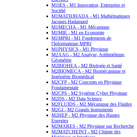
M1IES - M1 Innovation, Entreprise et
Société
M1MATHJHADA - M1 Mathématiques
Jacques Hadamard
M1MECHA - M1 Mécanique
M1MIE - M1 en Economie
M1MPRI - M1 Fondements de
l'Informatique MPRI
M1PHYSICS - M1 Physique
M2AAG - M2 Analyse, Arithmétique,
Géométrie
M2BIOHEA - M2 Biologie et Santé
M2BIOMECA - M2 Biomécanique et
Ingéniérie Biomédical
M2CFP - M2 Concepts en Physique
Fondamentale
M2CPS - M2 Système Cyber Physique
M2DS - M2 Data Science
M2FLUIDS - M2 Mécanique des Fluides
M2GI - M2 Grands Instruments
M2HEP - M2 Physique des Hautes
Energies
M2MARES - M2 Physique par Recherche
M2MATCHEINT - M2 Chimie des