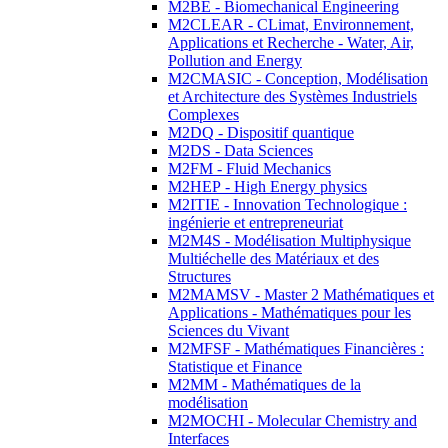
M2BE - Biomechanical Engineering
M2CLEAR - CLimat, Environnement,
Applications et Recherche - Water, Air,
Pollution and Energy
M2CMASIC - Conception, Modélisation
et Architecture des Systèmes Industriels
Complexes
M2DQ - Dispositif quantique
M2DS - Data Sciences
M2FM - Fluid Mechanics
M2HEP - High Energy physics
M2ITIE - Innovation Technologique :
ingénierie et entrepreneuriat
M2M4S - Modélisation Multiphysique
Multiéchelle des Matériaux et des
Structures
M2MAMSV - Master 2 Mathématiques et
Applications - Mathématiques pour les
Sciences du Vivant
M2MFSF - Mathématiques Financières :
Statistique et Finance
M2MM - Mathématiques de la
modélisation
M2MOCHI - Molecular Chemistry and
Interfaces