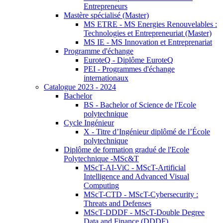
Entrepreneurs
Mastère spécialisé (Master)
MS ETRE - MS Energies Renouvelables :
Technologies et Entrepreneuriat (Master)
MS IE - MS Innovation et Entreprenariat
Programme d'échange
EuroteQ - Diplôme EuroteQ
PEI - Programmes d'échange
internationaux
Catalogue 2023 - 2024
Bachelor
BS - Bachelor of Science de l'Ecole
polytechnique
Cycle Ingénieur
X - Titre d’Ingénieur diplômé de l’École
polytechnique
Diplôme de formation gradué de l'Ecole
Polytechnique -MSc&T
MScT-AI-ViC - MScT-Artificial
Intelligence and Advanced Visual
Computing
MScT-CTD - MScT-Cybersecurity :
Threats and Defenses
MScT-DDDF - MScT-Double Degree
Data and Finance (DDDF)