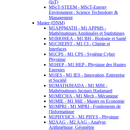
(IoT)
MScT-STEEM - MScT-Energy
Environment : Science Technology &
Management
Master (DNM)
M1APPMATH - M1 APPMS -
Mathématiques Appliquées et Statistiques
M1BIOHEA - M1 BH - Biologie et Santé
M1CHEINT - M1 CI - Chimie et
Interfaces
M1CPS - M1 CPS - Système Cyber
Physique
M1HEP - M1 HEP - Physique des Hautes
Energies
M1IES - M1 IES - Innovation, Entreprise
et Société
M1MATHJHADA - M1 MJH -
Mathématiques Jacques Hadamard
M1MECHA - M1 Mech - Mécanique
M1MIE - M1 MiE - Master en Economie
M1MPRI - M1 MPRI - Fondements de
l'Informatique
M1PHYSICS - M1 PHYS - Physique
M2AAG - M2 AAG - Analyse,
Arithmétique, Géométrie