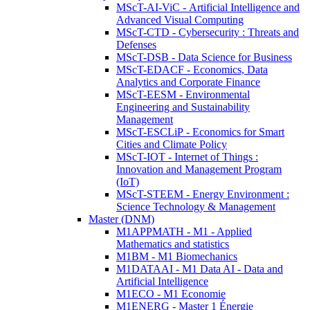
MScT-AI-ViC - Artificial Intelligence and
Advanced Visual Computing
MScT-CTD - Cybersecurity : Threats and
Defenses
MScT-DSB - Data Science for Business
MScT-EDACF - Economics, Data
Analytics and Corporate Finance
MScT-EESM - Environmental
Engineering and Sustainability
Management
MScT-ESCLiP - Economics for Smart
Cities and Climate Policy
MScT-IOT - Internet of Things :
Innovation and Management Program
(IoT)
MScT-STEEM - Energy Environment :
Science Technology & Management
Master (DNM)
M1APPMATH - M1 - Applied
Mathematics and statistics
M1BM - M1 Biomechanics
M1DATAAI - M1 Data AI - Data and
Artificial Intelligence
M1ECO - M1 Economie
M1ENERG - Master 1 Énergie