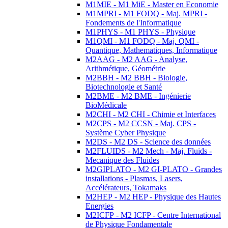
M1MIE - M1 MiE - Master en Economie
M1MPRI - M1 FODQ - Maj. MPRI -
Fondements de l'Informatique
M1PHYS - M1 PHYS - Physique
M1QMI - M1 FODQ - Maj. QMI -
Quantique, Mathematiques, Informatique
M2AAG - M2 AAG - Analyse,
Arithmétique, Géométrie
M2BBH - M2 BBH - Biologie,
Biotechnologie et Santé
M2BME - M2 BME - Ingénierie
BioMédicale
M2CHI - M2 CHI - Chimie et Interfaces
M2CPS - M2 CCSN - Maj. CPS -
Système Cyber Physique
M2DS - M2 DS - Science des données
M2FLUIDS - M2 Mech - Maj. Fluids -
Mecanique des Fluides
M2GIPLATO - M2 GI-PLATO - Grandes
installations - Plasmas, Lasers,
Accélérateurs, Tokamaks
M2HEP - M2 HEP - Physique des Hautes
Energies
M2ICFP - M2 ICFP - Centre International
de Physique Fondamentale