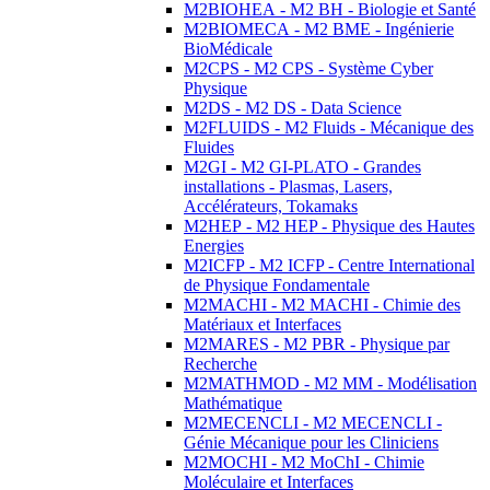
M2BIOHEA - M2 BH - Biologie et Santé
M2BIOMECA - M2 BME - Ingénierie
BioMédicale
M2CPS - M2 CPS - Système Cyber
Physique
M2DS - M2 DS - Data Science
M2FLUIDS - M2 Fluids - Mécanique des
Fluides
M2GI - M2 GI-PLATO - Grandes
installations - Plasmas, Lasers,
Accélérateurs, Tokamaks
M2HEP - M2 HEP - Physique des Hautes
Energies
M2ICFP - M2 ICFP - Centre International
de Physique Fondamentale
M2MACHI - M2 MACHI - Chimie des
Matériaux et Interfaces
M2MARES - M2 PBR - Physique par
Recherche
M2MATHMOD - M2 MM - Modélisation
Mathématique
M2MECENCLI - M2 MECENCLI -
Génie Mécanique pour les Cliniciens
M2MOCHI - M2 MoChI - Chimie
Moléculaire et Interfaces