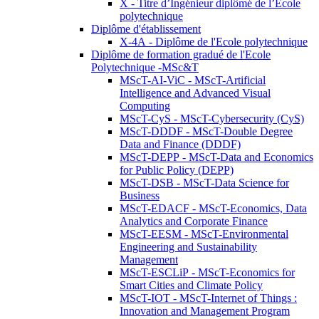
X - Titre d’Ingénieur diplômé de l’École
polytechnique
Diplôme d'établissement
X-4A - Diplôme de l'Ecole polytechnique
Diplôme de formation gradué de l'Ecole
Polytechnique -MSc&T
MScT-AI-ViC - MScT-Artificial
Intelligence and Advanced Visual
Computing
MScT-CyS - MScT-Cybersecurity (CyS)
MScT-DDDF - MScT-Double Degree
Data and Finance (DDDF)
MScT-DEPP - MScT-Data and Economics
for Public Policy (DEPP)
MScT-DSB - MScT-Data Science for
Business
MScT-EDACF - MScT-Economics, Data
Analytics and Corporate Finance
MScT-EESM - MScT-Environmental
Engineering and Sustainability
Management
MScT-ESCLiP - MScT-Economics for
Smart Cities and Climate Policy
MScT-IOT - MScT-Internet of Things :
Innovation and Management Program