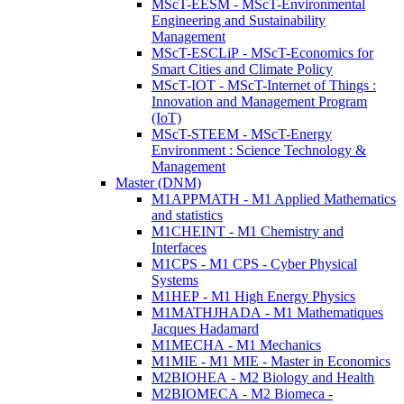
MScT-EESM - MScT-Environmental
Engineering and Sustainability
Management
MScT-ESCLiP - MScT-Economics for
Smart Cities and Climate Policy
MScT-IOT - MScT-Internet of Things :
Innovation and Management Program
(IoT)
MScT-STEEM - MScT-Energy
Environment : Science Technology &
Management
Master (DNM)
M1APPMATH - M1 Applied Mathematics
and statistics
M1CHEINT - M1 Chemistry and
Interfaces
M1CPS - M1 CPS - Cyber Physical
Systems
M1HEP - M1 High Energy Physics
M1MATHJHADA - M1 Mathematiques
Jacques Hadamard
M1MECHA - M1 Mechanics
M1MIE - M1 MIE - Master in Economics
M2BIOHEA - M2 Biology and Health
M2BIOMECA - M2 Biomeca -