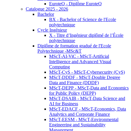
EuroteQ - Diplôme EuroteQ
Catalogue 2025 - 2026
Bachelor
BX - Bachelor of Science de l'Ecole
polytechnique
Cycle Ingénieur
X - Titre d’Ingénieur diplômé de l’École
polytechnique
Diplôme de formation gradué de l'Ecole
Polytechnique -MSc&T
MScT-AI-ViC - MScT-Artificial
Intelligence and Advanced Visual
Computing
MScT-CyS - MScT-Cybersecurity (CyS)
MScT-DDDF - MScT-Double Degree
Data and Finance (DDDF)
MScT-DEPP - MScT-Data and Economics
for Public Policy (DEPP)
MScT-DSAIB - MScT-Data Science and
AI for Business
MScT-EDACF - MScT-Economics, Data
Analytics and Corporate Finance
MScT-EESM - MScT-Environmental
Engineering and Sustainability
Management