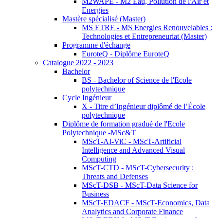
M2WAPE - M2 Eau, Pollution de l'Air et
Energies
Mastère spécialisé (Master)
MS ETRE - MS Energies Renouvelables :
Technologies et Entrepreneuriat (Master)
Programme d'échange
EuroteQ - Diplôme EuroteQ
Catalogue 2022 - 2023
Bachelor
BS - Bachelor of Science de l'Ecole
polytechnique
Cycle Ingénieur
X - Titre d’Ingénieur diplômé de l’École
polytechnique
Diplôme de formation gradué de l'Ecole
Polytechnique -MSc&T
MScT-AI-ViC - MScT-Artificial
Intelligence and Advanced Visual
Computing
MScT-CTD - MScT-Cybersecurity :
Threats and Defenses
MScT-DSB - MScT-Data Science for
Business
MScT-EDACF - MScT-Economics, Data
Analytics and Corporate Finance