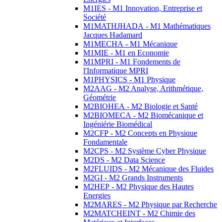
M1IES - M1 Innovation, Entreprise et
Société
M1MATHJHADA - M1 Mathématiques
Jacques Hadamard
M1MECHA - M1 Mécanique
M1MIE - M1 en Economie
M1MPRI - M1 Fondements de
l'Informatique MPRI
M1PHYSICS - M1 Physique
M2AAG - M2 Analyse, Arithmétique,
Géométrie
M2BIOHEA - M2 Biologie et Santé
M2BIOMECA - M2 Biomécanique et
Ingéniérie Biomédical
M2CFP - M2 Concepts en Physique
Fondamentale
M2CPS - M2 Système Cyber Physique
M2DS - M2 Data Science
M2FLUIDS - M2 Mécanique des Fluides
M2GI - M2 Grands Instruments
M2HEP - M2 Physique des Hautes
Energies
M2MARES - M2 Physique par Recherche
M2MATCHEINT - M2 Chimie des