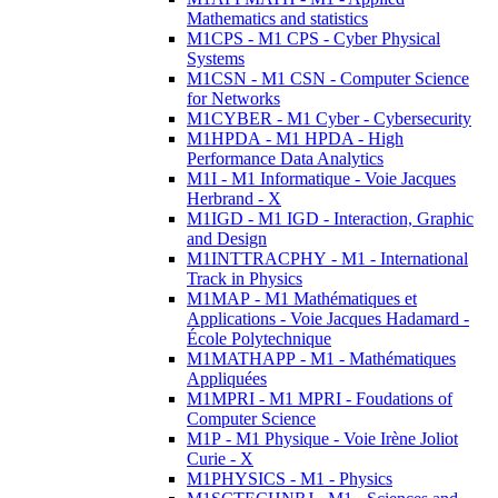
Mathematics and statistics
M1CPS - M1 CPS - Cyber Physical
Systems
M1CSN - M1 CSN - Computer Science
for Networks
M1CYBER - M1 Cyber - Cybersecurity
M1HPDA - M1 HPDA - High
Performance Data Analytics
M1I - M1 Informatique - Voie Jacques
Herbrand - X
M1IGD - M1 IGD - Interaction, Graphic
and Design
M1INTTRACPHY - M1 - International
Track in Physics
M1MAP - M1 Mathématiques et
Applications - Voie Jacques Hadamard -
École Polytechnique
M1MATHAPP - M1 - Mathématiques
Appliquées
M1MPRI - M1 MPRI - Foudations of
Computer Science
M1P - M1 Physique - Voie Irène Joliot
Curie - X
M1PHYSICS - M1 - Physics