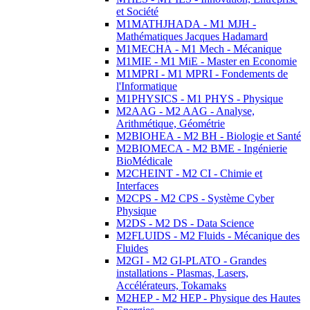
et Société
M1MATHJHADA - M1 MJH -
Mathématiques Jacques Hadamard
M1MECHA - M1 Mech - Mécanique
M1MIE - M1 MiE - Master en Economie
M1MPRI - M1 MPRI - Fondements de
l'Informatique
M1PHYSICS - M1 PHYS - Physique
M2AAG - M2 AAG - Analyse,
Arithmétique, Géométrie
M2BIOHEA - M2 BH - Biologie et Santé
M2BIOMECA - M2 BME - Ingénierie
BioMédicale
M2CHEINT - M2 CI - Chimie et
Interfaces
M2CPS - M2 CPS - Système Cyber
Physique
M2DS - M2 DS - Data Science
M2FLUIDS - M2 Fluids - Mécanique des
Fluides
M2GI - M2 GI-PLATO - Grandes
installations - Plasmas, Lasers,
Accélérateurs, Tokamaks
M2HEP - M2 HEP - Physique des Hautes