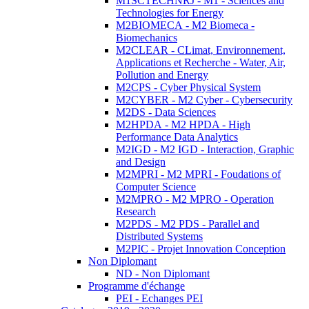
M1SCTECHNRJ - M1 - Sciences and
Technologies for Energy
M2BIOMECA - M2 Biomeca -
Biomechanics
M2CLEAR - CLimat, Environnement,
Applications et Recherche - Water, Air,
Pollution and Energy
M2CPS - Cyber Physical System
M2CYBER - M2 Cyber - Cybersecurity
M2DS - Data Sciences
M2HPDA - M2 HPDA - High
Performance Data Analytics
M2IGD - M2 IGD - Interaction, Graphic
and Design
M2MPRI - M2 MPRI - Foudations of
Computer Science
M2MPRO - M2 MPRO - Operation
Research
M2PDS - M2 PDS - Parallel and
Distributed Systems
M2PIC - Projet Innovation Conception
Non Diplomant
ND - Non Diplomant
Programme d'échange
PEI - Echanges PEI