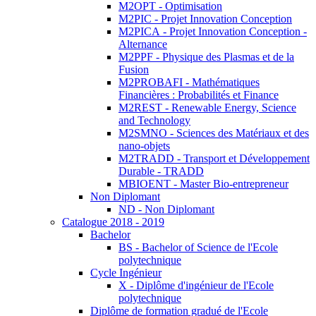
M2OPT - Optimisation
M2PIC - Projet Innovation Conception
M2PICA - Projet Innovation Conception -
Alternance
M2PPF - Physique des Plasmas et de la
Fusion
M2PROBAFI - Mathématiques
Financières : Probabilités et Finance
M2REST - Renewable Energy, Science
and Technology
M2SMNO - Sciences des Matériaux et des
nano-objets
M2TRADD - Transport et Développement
Durable - TRADD
MBIOENT - Master Bio-entrepreneur
Non Diplomant
ND - Non Diplomant
Catalogue 2018 - 2019
Bachelor
BS - Bachelor of Science de l'Ecole
polytechnique
Cycle Ingénieur
X - Diplôme d'ingénieur de l'Ecole
polytechnique
Diplôme de formation gradué de l'Ecole