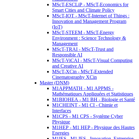
MScT-ESCLiP - MScT-Economics for
Smart Cities and Climate Policy
MScT-IOT - MScT-Internet of Things :
Innovation and Management Program
(IoT)
MScT-STEEM - MScT-Energy
Environment : Science Technology &
Management
MScT-TRAI - MScT-Trust and
Responsible AI
MScT-ViCAI - MScT-Visual Computing
and Creative AI
MScT-XCin - MScT-Extended
Cinematography XCin
Master (DNM)
M1APPMATH - M1 APPMS -
Mathématiques Appliquées et Statistiques
M1BIOHEA - M1 BH - Biologie et Santé
M1CHEINT - M1 CI - Chimie et
Interfaces
M1CPS - M1 CPS - Système Cyber
Physique
M1HEP - M1 HEP - Physique des Hautes
Energies
M1IES - M1 IES - Innovation, Entreprise