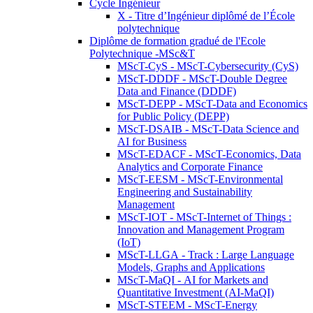
Cycle Ingénieur
X - Titre d’Ingénieur diplômé de l’École
polytechnique
Diplôme de formation gradué de l'Ecole
Polytechnique -MSc&T
MScT-CyS - MScT-Cybersecurity (CyS)
MScT-DDDF - MScT-Double Degree
Data and Finance (DDDF)
MScT-DEPP - MScT-Data and Economics
for Public Policy (DEPP)
MScT-DSAIB - MScT-Data Science and
AI for Business
MScT-EDACF - MScT-Economics, Data
Analytics and Corporate Finance
MScT-EESM - MScT-Environmental
Engineering and Sustainability
Management
MScT-IOT - MScT-Internet of Things :
Innovation and Management Program
(IoT)
MScT-LLGA - Track : Large Language
Models, Graphs and Applications
MScT-MaQI - AI for Markets and
Quantitative Investment (AI-MaQI)
MScT-STEEM - MScT-Energy