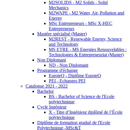
M2SOLIDS - M2 Solids - Solid
Mechanics
M2WAPE - M2 Water, Air, Pollution and
Energy
MSc Entrepreneurs - MSc X-HEC
Entrepreneurs
Mastère spécialisé (Master)
M2REST - Renewable Energy, Science
and Technology
MS ETRE - MS Energies Renouvelables :
Technologies & Entrepreneuriat (Master)
Non Diplomant
ND - Non Diplomant
Programme d'échange
EuroteQ - Diplôme EuroteQ
PEI - Echanges PEI
Catalogue 2021 - 2022
Bachelor
BS - Bachelor of Science de l'Ecole
polytechnique
Cycle Ingénieur
X - Titre d’Ingénieur diplômé de l’École
polytechnique
Diplôme de formation gradué de l'Ecole
Polytechnique -MSc&T