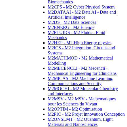
Biomechanics
M2CPS - M2 Cyber Physical System
M2DATAAI - M2 Data AI - Data and
Artificial Intelligence
M2DS - M2 Data Sciences
M2ENERG - M2 Énergie
M2FLUIDS - M2 Fluids - Fluid
Mechanics
M2HEP - M2 High Energy physics
M2ICS - M2 Integration, Circuits and
Systems
M2MATHMOD - M2 Mathematical
Modelling
M2MECENCLI - M2 Mecencli -
Mechanical Engineering for Clinicians
M2MICAS - M2 Machine Learning,
Communications and Security
M2MOCHI - M2 Molecular Chemistry
and Interfaces
M2MSV - M2 MSV - Mathématiques
pour les Sciences du Vivant
M2OPTIM - M2 Optimisation
M2PIC - M2 Projet Innovation Conception
M2QNSLMT - M2 Quantum, Light,
Materials and Nanosciences