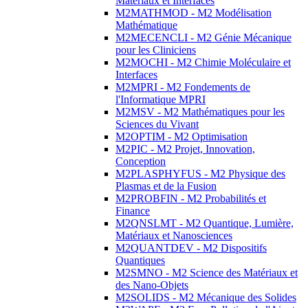
Matériaux et Interfaces
M2MATHMOD - M2 Modélisation
Mathématique
M2MECENCLI - M2 Génie Mécanique
pour les Cliniciens
M2MOCHI - M2 Chimie Moléculaire et
Interfaces
M2MPRI - M2 Fondements de
l'Informatique MPRI
M2MSV - M2 Mathématiques pour les
Sciences du Vivant
M2OPTIM - M2 Optimisation
M2PIC - M2 Projet, Innovation,
Conception
M2PLASPHYFUS - M2 Physique des
Plasmas et de la Fusion
M2PROBFIN - M2 Probabilités et
Finance
M2QNSLMT - M2 Quantique, Lumière,
Matériaux et Nanosciences
M2QUANTDEV - M2 Dispositifs
Quantiques
M2SMNO - M2 Science des Matériaux et
des Nano-Objets
M2SOLIDS - M2 Mécanique des Solides