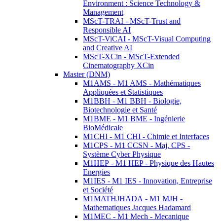
Environment : Science Technology &
Management
MScT-TRAI - MScT-Trust and
Responsible AI
MScT-ViCAI - MScT-Visual Computing
and Creative AI
MScT-XCin - MScT-Extended
Cinematography XCin
Master (DNM)
M1AMS - M1 AMS - Mathématiques
Appliquées et Statistiques
M1BBH - M1 BBH - Biologie,
Biotechnologie et Santé
M1BME - M1 BME - Ingénierie
BioMédicale
M1CHI - M1 CHI - Chimie et Interfaces
M1CPS - M1 CCSN - Maj. CPS -
Système Cyber Physique
M1HEP - M1 HEP - Physique des Hautes
Energies
M1IES - M1 IES - Innovation, Entreprise
et Société
M1MATHJHADA - M1 MJH -
Mathematiques Jacques Hadamard
M1MEC - M1 Mech - Mecanique