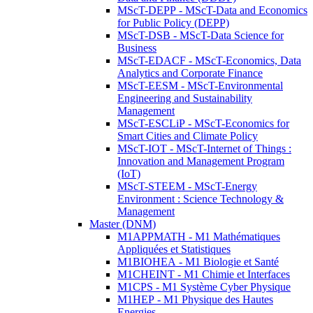
MScT-DEPP - MScT-Data and Economics
for Public Policy (DEPP)
MScT-DSB - MScT-Data Science for
Business
MScT-EDACF - MScT-Economics, Data
Analytics and Corporate Finance
MScT-EESM - MScT-Environmental
Engineering and Sustainability
Management
MScT-ESCLiP - MScT-Economics for
Smart Cities and Climate Policy
MScT-IOT - MScT-Internet of Things :
Innovation and Management Program
(IoT)
MScT-STEEM - MScT-Energy
Environment : Science Technology &
Management
Master (DNM)
M1APPMATH - M1 Mathématiques
Appliquées et Statistiques
M1BIOHEA - M1 Biologie et Santé
M1CHEINT - M1 Chimie et Interfaces
M1CPS - M1 Système Cyber Physique
M1HEP - M1 Physique des Hautes
Energies