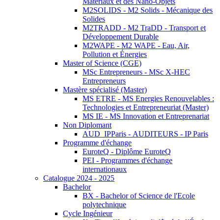
Matériaux et des Nano-Objets
M2SOLIDS - M2 Solids - Mécanique des
Solides
M2TRADD - M2 TraDD - Transport et
Développement Durable
M2WAPE - M2 WAPE - Eau, Air,
Pollution et Énergies
Master of Science (CGE)
MSc Entrepreneurs - MSc X-HEC
Entrepreneurs
Mastère spécialisé (Master)
MS ETRE - MS Energies Renouvelables :
Technologies et Entrepreneuriat (Master)
MS IE - MS Innovation et Entreprenariat
Non Diplomant
AUD_IPParis - AUDITEURS - IP Paris
Programme d'échange
EuroteQ - Diplôme EuroteQ
PEI - Programmes d'échange
internationaux
Catalogue 2024 - 2025
Bachelor
BX - Bachelor of Science de l'Ecole
polytechnique
Cycle Ingénieur