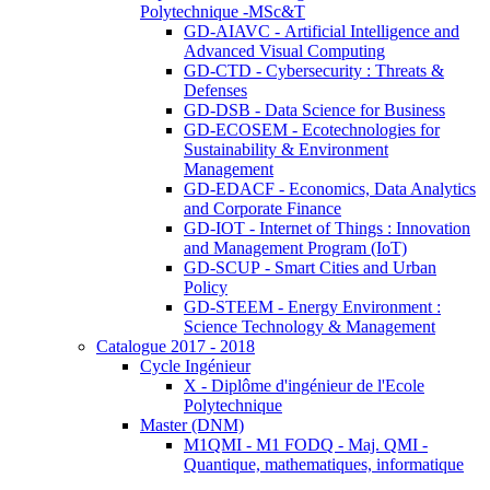
Polytechnique -MSc&T
GD-AIAVC - Artificial Intelligence and
Advanced Visual Computing
GD-CTD - Cybersecurity : Threats &
Defenses
GD-DSB - Data Science for Business
GD-ECOSEM - Ecotechnologies for
Sustainability & Environment
Management
GD-EDACF - Economics, Data Analytics
and Corporate Finance
GD-IOT - Internet of Things : Innovation
and Management Program (IoT)
GD-SCUP - Smart Cities and Urban
Policy
GD-STEEM - Energy Environment :
Science Technology & Management
Catalogue 2017 - 2018
Cycle Ingénieur
X - Diplôme d'ingénieur de l'Ecole
Polytechnique
Master (DNM)
M1QMI - M1 FODQ - Maj. QMI -
Quantique, mathematiques, informatique