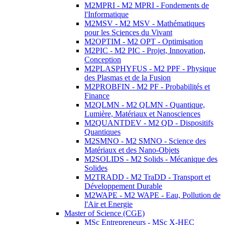
M2MPRI - M2 MPRI - Fondements de
l'Informatique
M2MSV - M2 MSV - Mathématiques
pour les Sciences du Vivant
M2OPTIM - M2 OPT - Optimisation
M2PIC - M2 PIC - Projet, Innovation,
Conception
M2PLASPHYFUS - M2 PPF - Physique
des Plasmas et de la Fusion
M2PROBFIN - M2 PF - Probabilités et
Finance
M2QLMN - M2 QLMN - Quantique,
Lumière, Matériaux et Nanosciences
M2QUANTDEV - M2 QD - Dispositifs
Quantiques
M2SMNO - M2 SMNO - Science des
Matériaux et des Nano-Objets
M2SOLIDS - M2 Solids - Mécanique des
Solides
M2TRADD - M2 TraDD - Transport et
Développement Durable
M2WAPE - M2 WAPE - Eau, Pollution de
l'Air et Energie
Master of Science (CGE)
MSc Entrepreneurs - MSc X-HEC