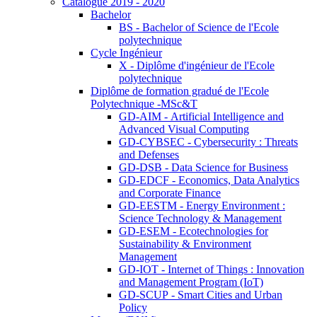
Catalogue 2019 - 2020
Bachelor
BS - Bachelor of Science de l'Ecole
polytechnique
Cycle Ingénieur
X - Diplôme d'ingénieur de l'Ecole
polytechnique
Diplôme de formation gradué de l'Ecole
Polytechnique -MSc&T
GD-AIM - Artificial Intelligence and
Advanced Visual Computing
GD-CYBSEC - Cybersecurity : Threats
and Defenses
GD-DSB - Data Science for Business
GD-EDCF - Economics, Data Analytics
and Corporate Finance
GD-EESTM - Energy Environment :
Science Technology & Management
GD-ESEM - Ecotechnologies for
Sustainability & Environment
Management
GD-IOT - Internet of Things : Innovation
and Management Program (IoT)
GD-SCUP - Smart Cities and Urban
Policy