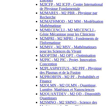
Energies
M2ICFP - M2 ICFP - Centre International
de Physique Fondamentale
M2MARES - M2 PBR - Physique par
Recherche
M2MATHMOD - M2 MM - Modélisation
Mathématique
M2MECENCLI - M2 MECENCLI -
Génie Mécanique pour les Cliniciens
M2MPRI - M2 MPRI - Fondements de
l'Informatique
M2MSV - M2 MSV - Mathématiques
pour les Sciences du Vivant
M2OPTIM - M2 OPT - Optimisation
M2PIC - M2 PIC - Projet, Innovation,
Conception
M2PLASPHYFUS - M2 PPF - Physique
des Plasmas et de la Fusion
M2PROBFIN - M2 PF - Probabilités et
Finance
M2QLMN - M2 QLMN - Quantique,
Lumière, Matériaux et Nanosciences
M2QUANTDEV - M2 QD - Dispositifs
Quantiques
M2SMNO - M2 SMNO - Science des