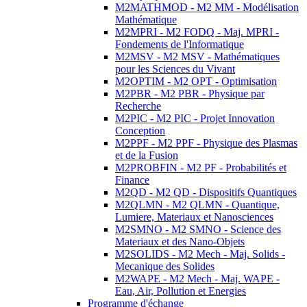
M2MATHMOD - M2 MM - Modélisation
Mathématique
M2MPRI - M2 FODQ - Maj. MPRI -
Fondements de l'Informatique
M2MSV - M2 MSV - Mathématiques
pour les Sciences du Vivant
M2OPTIM - M2 OPT - Optimisation
M2PBR - M2 PBR - Physique par
Recherche
M2PIC - M2 PIC - Projet Innovation
Conception
M2PPF - M2 PPF - Physique des Plasmas
et de la Fusion
M2PROBFIN - M2 PF - Probabilités et
Finance
M2QD - M2 QD - Dispositifs Quantiques
M2QLMN - M2 QLMN - Quantique,
Lumiere, Materiaux et Nanosciences
M2SMNO - M2 SMNO - Science des
Materiaux et des Nano-Objets
M2SOLIDS - M2 Mech - Maj. Solids -
Mecanique des Solides
M2WAPE - M2 Mech - Maj. WAPE -
Eau, Air, Pollution et Energies
Programme d'échange