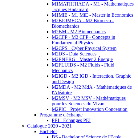
M1MATHJHADA - M1 - Mathematiques
Jacques Hadamard
M1MIE - M1 MiE - Master in Economics
M2BIOMECA - M2 Biomeca -
Biomechanics
M2BM - M2 Biomechanics
M2CFP - M2 CFP - Concepts in
Fundamental Physics
M2CPS - Cyber Physical System
M2DS - Data Sciences
M2ENERG - Master 2 Énergie
M2FLUIDS - M2 Fluids - Fluid
Mechanics
M2IGD - M2 IGD - Interaction, Graphic
and Design
M2MDA - M2 MdA - Mathématiques de
l'Aléatoire
M2MSV - M2 MSV - Mathématiques
pour les Sciences du Vivant
M2PIC - Projet Innovation Conception
Programme d'échange
PEI - Echanges PEI
Catalogue 2020 - 2021
Bachelor
BS - Bachelor of Science de l'Ecole