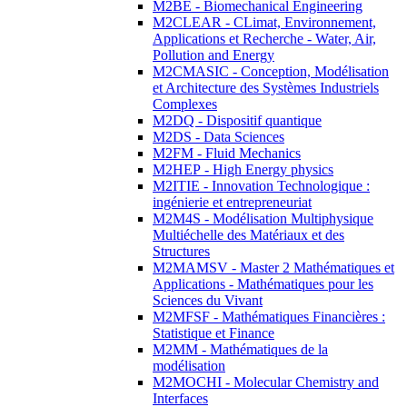
M2BE - Biomechanical Engineering
M2CLEAR - CLimat, Environnement,
Applications et Recherche - Water, Air,
Pollution and Energy
M2CMASIC - Conception, Modélisation
et Architecture des Systèmes Industriels
Complexes
M2DQ - Dispositif quantique
M2DS - Data Sciences
M2FM - Fluid Mechanics
M2HEP - High Energy physics
M2ITIE - Innovation Technologique :
ingénierie et entrepreneuriat
M2M4S - Modélisation Multiphysique
Multiéchelle des Matériaux et des
Structures
M2MAMSV - Master 2 Mathématiques et
Applications - Mathématiques pour les
Sciences du Vivant
M2MFSF - Mathématiques Financières :
Statistique et Finance
M2MM - Mathématiques de la
modélisation
M2MOCHI - Molecular Chemistry and
Interfaces