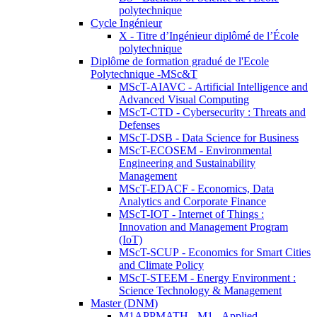
polytechnique
Cycle Ingénieur
X - Titre d’Ingénieur diplômé de l’École
polytechnique
Diplôme de formation gradué de l'Ecole
Polytechnique -MSc&T
MScT-AIAVC - Artificial Intelligence and
Advanced Visual Computing
MScT-CTD - Cybersecurity : Threats and
Defenses
MScT-DSB - Data Science for Business
MScT-ECOSEM - Environmental
Engineering and Sustainability
Management
MScT-EDACF - Economics, Data
Analytics and Corporate Finance
MScT-IOT - Internet of Things :
Innovation and Management Program
(IoT)
MScT-SCUP - Economics for Smart Cities
and Climate Policy
MScT-STEEM - Energy Environment :
Science Technology & Management
Master (DNM)
M1APPMATH - M1 - Applied