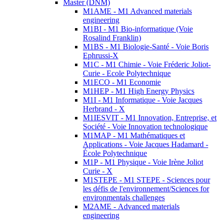
Master (DNM)
M1AME - M1 Advanced materials
engineering
M1BI - M1 Bio-informatique (Voie
Rosalind Franklin)
M1BS - M1 Biologie-Santé - Voie Boris
Ephrussi-X
M1C - M1 Chimie - Voie Fréderic Joliot-
Curie - Ecole Polytechnique
M1ECO - M1 Economie
M1HEP - M1 High Energy Physics
M1I - M1 Informatique - Voie Jacques
Herbrand - X
M1IESVIT - M1 Innovation, Entreprise, et
Société - Voie Innovation technologique
M1MAP - M1 Mathématiques et
Applications - Voie Jacques Hadamard -
École Polytechnique
M1P - M1 Physique - Voie Irène Joliot
Curie - X
M1STEPE - M1 STEPE - Sciences pour
les défis de l'environnement/Sciences for
environmentals challenges
M2AME - Advanced materials
engineering