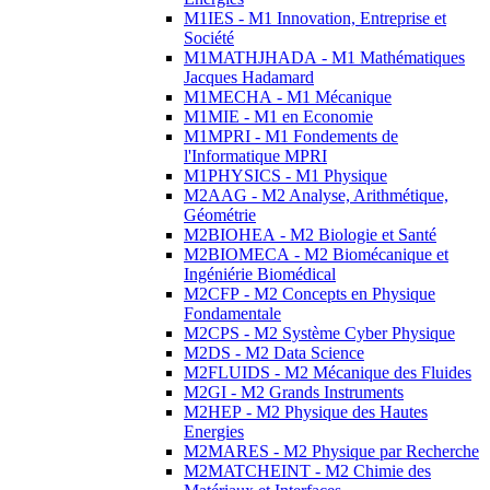
M1IES - M1 Innovation, Entreprise et
Société
M1MATHJHADA - M1 Mathématiques
Jacques Hadamard
M1MECHA - M1 Mécanique
M1MIE - M1 en Economie
M1MPRI - M1 Fondements de
l'Informatique MPRI
M1PHYSICS - M1 Physique
M2AAG - M2 Analyse, Arithmétique,
Géométrie
M2BIOHEA - M2 Biologie et Santé
M2BIOMECA - M2 Biomécanique et
Ingéniérie Biomédical
M2CFP - M2 Concepts en Physique
Fondamentale
M2CPS - M2 Système Cyber Physique
M2DS - M2 Data Science
M2FLUIDS - M2 Mécanique des Fluides
M2GI - M2 Grands Instruments
M2HEP - M2 Physique des Hautes
Energies
M2MARES - M2 Physique par Recherche
M2MATCHEINT - M2 Chimie des