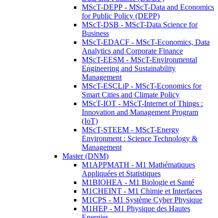
MScT-DEPP - MScT-Data and Economics
for Public Policy (DEPP)
MScT-DSB - MScT-Data Science for
Business
MScT-EDACF - MScT-Economics, Data
Analytics and Corporate Finance
MScT-EESM - MScT-Environmental
Engineering and Sustainability
Management
MScT-ESCLiP - MScT-Economics for
Smart Cities and Climate Policy
MScT-IOT - MScT-Internet of Things :
Innovation and Management Program
(IoT)
MScT-STEEM - MScT-Energy
Environment : Science Technology &
Management
Master (DNM)
M1APPMATH - M1 Mathématiques
Appliquées et Statistiques
M1BIOHEA - M1 Biologie et Santé
M1CHEINT - M1 Chimie et Interfaces
M1CPS - M1 Système Cyber Physique
M1HEP - M1 Physique des Hautes
Energies