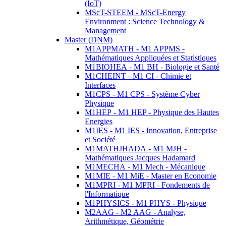
(IoT)
MScT-STEEM - MScT-Energy
Environment : Science Technology &
Management
Master (DNM)
M1APPMATH - M1 APPMS -
Mathématiques Appliquées et Statistiques
M1BIOHEA - M1 BH - Biologie et Santé
M1CHEINT - M1 CI - Chimie et
Interfaces
M1CPS - M1 CPS - Système Cyber
Physique
M1HEP - M1 HEP - Physique des Hautes
Energies
M1IES - M1 IES - Innovation, Entreprise
et Société
M1MATHJHADA - M1 MJH -
Mathématiques Jacques Hadamard
M1MECHA - M1 Mech - Mécanique
M1MIE - M1 MiE - Master en Economie
M1MPRI - M1 MPRI - Fondements de
l'Informatique
M1PHYSICS - M1 PHYS - Physique
M2AAG - M2 AAG - Analyse,
Arithmétique, Géométrie