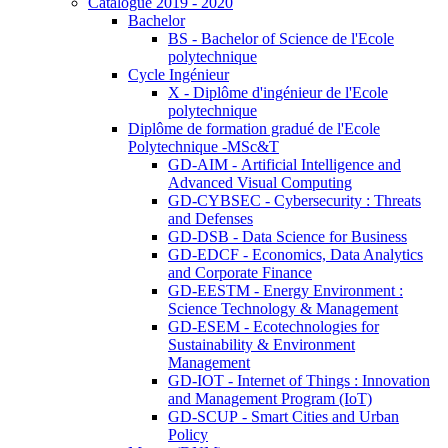
Catalogue 2019 - 2020
Bachelor
BS - Bachelor of Science de l'Ecole
polytechnique
Cycle Ingénieur
X - Diplôme d'ingénieur de l'Ecole
polytechnique
Diplôme de formation gradué de l'Ecole
Polytechnique -MSc&T
GD-AIM - Artificial Intelligence and
Advanced Visual Computing
GD-CYBSEC - Cybersecurity : Threats
and Defenses
GD-DSB - Data Science for Business
GD-EDCF - Economics, Data Analytics
and Corporate Finance
GD-EESTM - Energy Environment :
Science Technology & Management
GD-ESEM - Ecotechnologies for
Sustainability & Environment
Management
GD-IOT - Internet of Things : Innovation
and Management Program (IoT)
GD-SCUP - Smart Cities and Urban
Policy