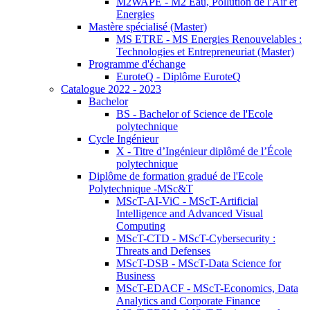
M2WAPE - M2 Eau, Pollution de l'Air et
Energies
Mastère spécialisé (Master)
MS ETRE - MS Energies Renouvelables :
Technologies et Entrepreneuriat (Master)
Programme d'échange
EuroteQ - Diplôme EuroteQ
Catalogue 2022 - 2023
Bachelor
BS - Bachelor of Science de l'Ecole
polytechnique
Cycle Ingénieur
X - Titre d’Ingénieur diplômé de l’École
polytechnique
Diplôme de formation gradué de l'Ecole
Polytechnique -MSc&T
MScT-AI-ViC - MScT-Artificial
Intelligence and Advanced Visual
Computing
MScT-CTD - MScT-Cybersecurity :
Threats and Defenses
MScT-DSB - MScT-Data Science for
Business
MScT-EDACF - MScT-Economics, Data
Analytics and Corporate Finance