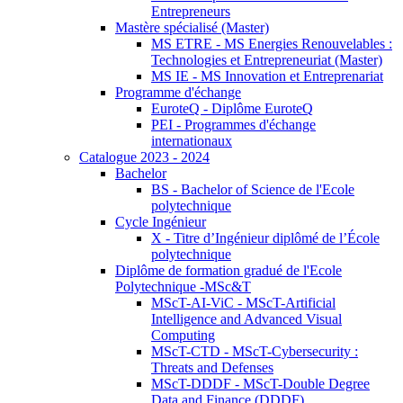
Entrepreneurs
Mastère spécialisé (Master)
MS ETRE - MS Energies Renouvelables :
Technologies et Entrepreneuriat (Master)
MS IE - MS Innovation et Entreprenariat
Programme d'échange
EuroteQ - Diplôme EuroteQ
PEI - Programmes d'échange
internationaux
Catalogue 2023 - 2024
Bachelor
BS - Bachelor of Science de l'Ecole
polytechnique
Cycle Ingénieur
X - Titre d’Ingénieur diplômé de l’École
polytechnique
Diplôme de formation gradué de l'Ecole
Polytechnique -MSc&T
MScT-AI-ViC - MScT-Artificial
Intelligence and Advanced Visual
Computing
MScT-CTD - MScT-Cybersecurity :
Threats and Defenses
MScT-DDDF - MScT-Double Degree
Data and Finance (DDDF)