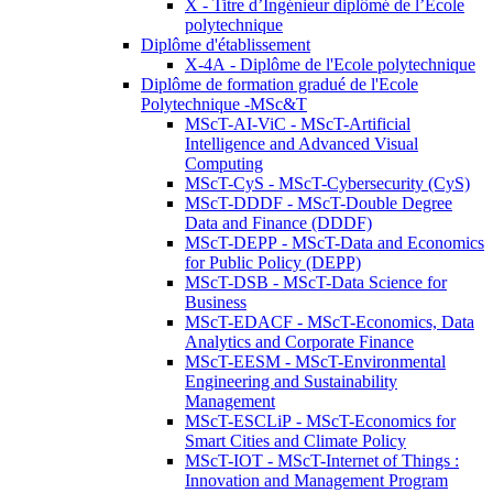
X - Titre d’Ingénieur diplômé de l’École
polytechnique
Diplôme d'établissement
X-4A - Diplôme de l'Ecole polytechnique
Diplôme de formation gradué de l'Ecole
Polytechnique -MSc&T
MScT-AI-ViC - MScT-Artificial
Intelligence and Advanced Visual
Computing
MScT-CyS - MScT-Cybersecurity (CyS)
MScT-DDDF - MScT-Double Degree
Data and Finance (DDDF)
MScT-DEPP - MScT-Data and Economics
for Public Policy (DEPP)
MScT-DSB - MScT-Data Science for
Business
MScT-EDACF - MScT-Economics, Data
Analytics and Corporate Finance
MScT-EESM - MScT-Environmental
Engineering and Sustainability
Management
MScT-ESCLiP - MScT-Economics for
Smart Cities and Climate Policy
MScT-IOT - MScT-Internet of Things :
Innovation and Management Program