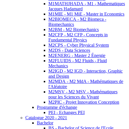
M1MATHJHADA - M1 - Mathematiques
Jacques Hadamard
M1MIE - M1 MiE - Master in Economics
M2BIOMECA - M2 Biomeca -
Biomechanics
M2BM - M2 Biomechanics
M2CFP - M2 CFP - Concepts in
Fundamental Physics
M2CPS - Cyber Physical System
M2DS - Data Sciences
M2ENERG - Master 2 Énergie
M2FLUIDS - M2 Fluids - Fluid
Mechanics
M2IGD - M2 IGD - Interaction, Graphic
and Design
M2MDA - M2 MdA - Mathématiques de
l'Aléatoire
M2MSV - M2 MSV - Mathématiques
pour les Sciences du Vivant
M2PIC - Projet Innovation Conception
Programme d'échange
PEI - Echanges PEI
Catalogue 2020 - 2021
Bachelor
BS - Bachelor of Science de l'Ecole