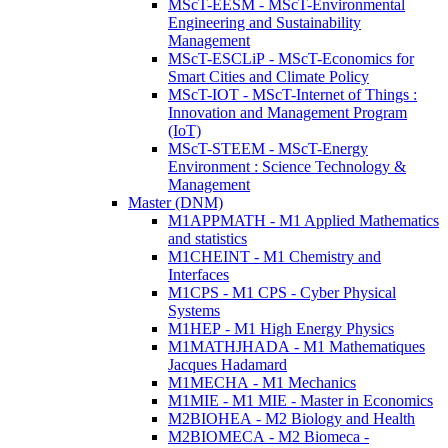
MScT-EESM - MScT-Environmental
Engineering and Sustainability
Management
MScT-ESCLiP - MScT-Economics for
Smart Cities and Climate Policy
MScT-IOT - MScT-Internet of Things :
Innovation and Management Program
(IoT)
MScT-STEEM - MScT-Energy
Environment : Science Technology &
Management
Master (DNM)
M1APPMATH - M1 Applied Mathematics
and statistics
M1CHEINT - M1 Chemistry and
Interfaces
M1CPS - M1 CPS - Cyber Physical
Systems
M1HEP - M1 High Energy Physics
M1MATHJHADA - M1 Mathematiques
Jacques Hadamard
M1MECHA - M1 Mechanics
M1MIE - M1 MIE - Master in Economics
M2BIOHEA - M2 Biology and Health
M2BIOMECA - M2 Biomeca -