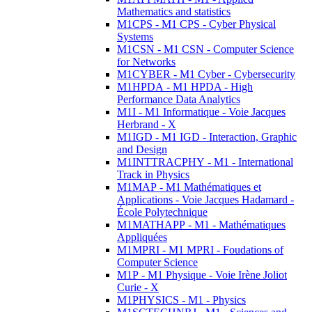
Mathematics and statistics
M1CPS - M1 CPS - Cyber Physical
Systems
M1CSN - M1 CSN - Computer Science
for Networks
M1CYBER - M1 Cyber - Cybersecurity
M1HPDA - M1 HPDA - High
Performance Data Analytics
M1I - M1 Informatique - Voie Jacques
Herbrand - X
M1IGD - M1 IGD - Interaction, Graphic
and Design
M1INTTRACPHY - M1 - International
Track in Physics
M1MAP - M1 Mathématiques et
Applications - Voie Jacques Hadamard -
École Polytechnique
M1MATHAPP - M1 - Mathématiques
Appliquées
M1MPRI - M1 MPRI - Foudations of
Computer Science
M1P - M1 Physique - Voie Irène Joliot
Curie - X
M1PHYSICS - M1 - Physics