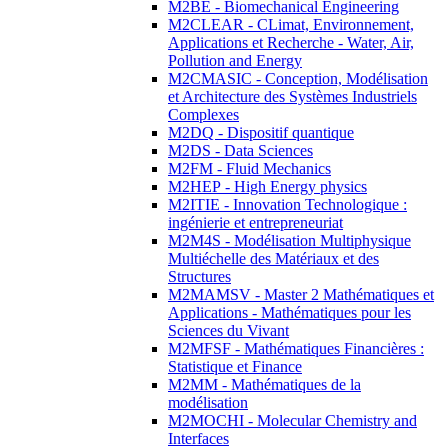
M2BE - Biomechanical Engineering
M2CLEAR - CLimat, Environnement,
Applications et Recherche - Water, Air,
Pollution and Energy
M2CMASIC - Conception, Modélisation
et Architecture des Systèmes Industriels
Complexes
M2DQ - Dispositif quantique
M2DS - Data Sciences
M2FM - Fluid Mechanics
M2HEP - High Energy physics
M2ITIE - Innovation Technologique :
ingénierie et entrepreneuriat
M2M4S - Modélisation Multiphysique
Multiéchelle des Matériaux et des
Structures
M2MAMSV - Master 2 Mathématiques et
Applications - Mathématiques pour les
Sciences du Vivant
M2MFSF - Mathématiques Financières :
Statistique et Finance
M2MM - Mathématiques de la
modélisation
M2MOCHI - Molecular Chemistry and
Interfaces