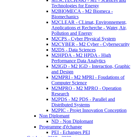
M1SCTECHNRJ - M1 - Sciences and
Technologies for Energy
M2BIOMECA - M2 Biomeca -
Biomechanics
M2CLEAR - CLimat, Environnement,
Applications et Recherche - Water, Air,
Pollution and Energy
M2CPS - Cyber Physical System
M2CYBER - M2 Cyber - Cybersecurity
M2DS - Data Sciences
M2HPDA - M2 HPDA - High
Performance Data Analytics
M2IGD - M2 IGD - Interaction, Graphic
and Design
M2MPRI - M2 MPRI - Foudations of
Computer Science
M2MPRO - M2 MPRO - Operation
Research
M2PDS - M2 PDS - Parallel and
Distributed Systems
M2PIC - Projet Innovation Conception
Non Diplomant
ND - Non Diplomant
Programme d'échange
PEI - Echanges PEI