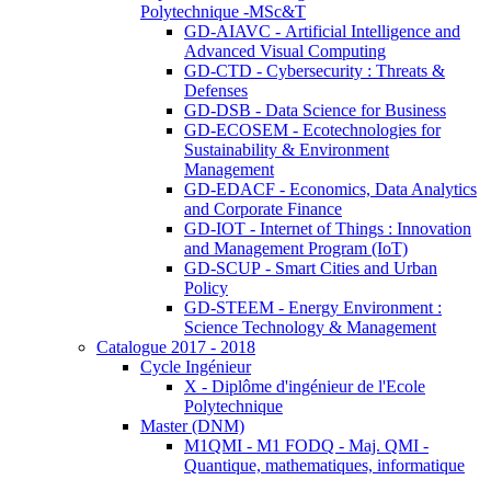
Polytechnique -MSc&T
GD-AIAVC - Artificial Intelligence and
Advanced Visual Computing
GD-CTD - Cybersecurity : Threats &
Defenses
GD-DSB - Data Science for Business
GD-ECOSEM - Ecotechnologies for
Sustainability & Environment
Management
GD-EDACF - Economics, Data Analytics
and Corporate Finance
GD-IOT - Internet of Things : Innovation
and Management Program (IoT)
GD-SCUP - Smart Cities and Urban
Policy
GD-STEEM - Energy Environment :
Science Technology & Management
Catalogue 2017 - 2018
Cycle Ingénieur
X - Diplôme d'ingénieur de l'Ecole
Polytechnique
Master (DNM)
M1QMI - M1 FODQ - Maj. QMI -
Quantique, mathematiques, informatique