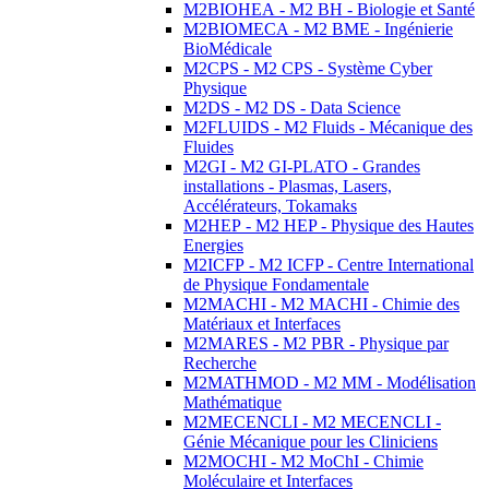
M2BIOHEA - M2 BH - Biologie et Santé
M2BIOMECA - M2 BME - Ingénierie
BioMédicale
M2CPS - M2 CPS - Système Cyber
Physique
M2DS - M2 DS - Data Science
M2FLUIDS - M2 Fluids - Mécanique des
Fluides
M2GI - M2 GI-PLATO - Grandes
installations - Plasmas, Lasers,
Accélérateurs, Tokamaks
M2HEP - M2 HEP - Physique des Hautes
Energies
M2ICFP - M2 ICFP - Centre International
de Physique Fondamentale
M2MACHI - M2 MACHI - Chimie des
Matériaux et Interfaces
M2MARES - M2 PBR - Physique par
Recherche
M2MATHMOD - M2 MM - Modélisation
Mathématique
M2MECENCLI - M2 MECENCLI -
Génie Mécanique pour les Cliniciens
M2MOCHI - M2 MoChI - Chimie
Moléculaire et Interfaces