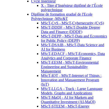
Cycle Ingénieur
X - Titre d’Ingénieur diplômé de l’École
polytechnique
Diplôme de formation gradué de l'Ecole
Polytechnique -MSc&T
MScT-CyS - MScT-Cybersecurity (CyS)
MScT-DDDF - MScT-Double Degree
Data and Finance (DDDF)
MScT-DEPP - MScT-Data and Economics
for Public Policy (DEPP)
MScT-DSAIB - MScT-Data Science and
AI for Business
MScT-EDACF - MScT-Economics, Data
Analytics and Corporate Finance
MScT-EESM - MScT-Environmental
Engineering and Sustainability
Management
MScT-IOT - MScT-Internet of Things :
Innovation and Management Program
(IoT)
MScT-LLGA - Track : Large Language
Models, Graphs and Applications
MScT-MaQI - AI for Markets and
Quantitative Investment (AI-MaQI)
MScT-STEEM - MScT-Energy