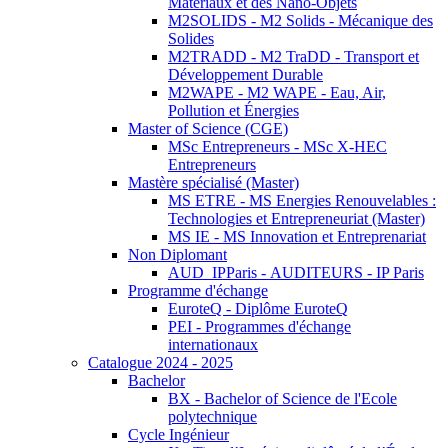
Matériaux et des Nano-Objets
M2SOLIDS - M2 Solids - Mécanique des
Solides
M2TRADD - M2 TraDD - Transport et
Développement Durable
M2WAPE - M2 WAPE - Eau, Air,
Pollution et Énergies
Master of Science (CGE)
MSc Entrepreneurs - MSc X-HEC
Entrepreneurs
Mastère spécialisé (Master)
MS ETRE - MS Energies Renouvelables :
Technologies et Entrepreneuriat (Master)
MS IE - MS Innovation et Entreprenariat
Non Diplomant
AUD_IPParis - AUDITEURS - IP Paris
Programme d'échange
EuroteQ - Diplôme EuroteQ
PEI - Programmes d'échange
internationaux
Catalogue 2024 - 2025
Bachelor
BX - Bachelor of Science de l'Ecole
polytechnique
Cycle Ingénieur