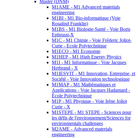
Master (DNM)
M1AME - M1 Advanced materials
engineering
M1BI - M1 Bio-informatique (Voie
Rosalind Franklin)
M1BS - M1 Biologie-Santé - Voie Boris
Ephrussi-X
M1C - M1 Chimie - Voie Fréderic Joliot-
Curie - Ecole Polytechnique
M1ECO - M1 Economie
M1HEP - M1 High Energy Physics
M1I - M1 Informatique - Voie Jacques
Herbrand - X
M1IESVIT - M1 Innovation, Entreprise, et
Société - Voie Innovation technologique
M1MAP - M1 Mathématiques et
Applications - Voie Jacques Hadamard -
École Polytechnique
M1P - M1 Physique - Voie Irène Joliot
Curie - X
M1STEPE - M1 STEPE - Sciences pour
les défis de l'environnement/Sciences for
environmentals challenges
M2AME - Advanced materials
engineering