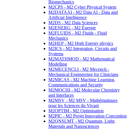
Biomechanics
M2CPS - M2 Cyber Physical System
M2DATAAI - M2 Data AI - Data and
Artificial Intelligence
M2DS - M2 Data Sciences
M2ENERG - M2 Énergie
M2FLUIDS - M2 Fluids - Fluid
Mechanics
M2HEP - M2 High Energy physics
M2ICS - M2 Integration, Circuits and
Systems
M2MATHMOD - M2 Mathematical
Modelling
M2MECENCLI - M2 Mecencli -
Mechanical Engineering for Clinicians
M2MICAS - M2 Machine Learning,
Communications and Security
M2MOCHI - M2 Molecular Chemistry
and Interfaces
M2MSV - M2 MSV - Mathématiques
pour les Sciences du Vivant
M2OPTIM - M2 Optimisation
M2PIC - M2 Projet Innovation Conception
M2QNSLMT - M2 Quantum, Light,
Materials and Nanosciences