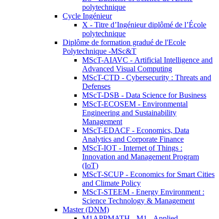
polytechnique
Cycle Ingénieur
X - Titre d’Ingénieur diplômé de l’École
polytechnique
Diplôme de formation gradué de l'Ecole
Polytechnique -MSc&T
MScT-AIAVC - Artificial Intelligence and
Advanced Visual Computing
MScT-CTD - Cybersecurity : Threats and
Defenses
MScT-DSB - Data Science for Business
MScT-ECOSEM - Environmental
Engineering and Sustainability
Management
MScT-EDACF - Economics, Data
Analytics and Corporate Finance
MScT-IOT - Internet of Things :
Innovation and Management Program
(IoT)
MScT-SCUP - Economics for Smart Cities
and Climate Policy
MScT-STEEM - Energy Environment :
Science Technology & Management
Master (DNM)
M1APPMATH - M1 - Applied