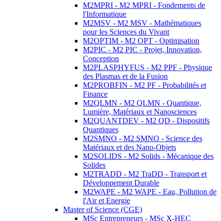
M2MPRI - M2 MPRI - Fondements de
l'Informatique
M2MSV - M2 MSV - Mathématiques
pour les Sciences du Vivant
M2OPTIM - M2 OPT - Optimisation
M2PIC - M2 PIC - Projet, Innovation,
Conception
M2PLASPHYFUS - M2 PPF - Physique
des Plasmas et de la Fusion
M2PROBFIN - M2 PF - Probabilités et
Finance
M2QLMN - M2 QLMN - Quantique,
Lumière, Matériaux et Nanosciences
M2QUANTDEV - M2 QD - Dispositifs
Quantiques
M2SMNO - M2 SMNO - Science des
Matériaux et des Nano-Objets
M2SOLIDS - M2 Solids - Mécanique des
Solides
M2TRADD - M2 TraDD - Transport et
Développement Durable
M2WAPE - M2 WAPE - Eau, Pollution de
l'Air et Energie
Master of Science (CGE)
MSc Entrepreneurs - MSc X-HEC