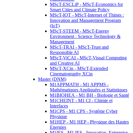
MScT-ESCLiP - MScT-Economics for
Smart Cities and Climate Policy
MScT-IOT - MScT-Internet of Things :
Innovation and Management Program
(IoT)
MScT-STEEM - MScT-Energy
Environment : Science Technology &
Management
MScT-TRAI - MScT-Trust and
Responsible AI
MScT-ViCAI - MScT-Visual Computing
and Creative AI
MScT-XCin - MScT-Extended
Cinematography XCin
Master (DNM)
M1APPMATH - M1 APPMS -
Mathématiques Appliquées et Statistiques
M1BIOHEA - M1 BH - Biologie et Santé
M1CHEINT - M1 CI - Chimie et
Interfaces
M1CPS - M1 CPS - Système Cyber
Physique
M1HEP - M1 HEP - Physique des Hautes
Energies
M1IES - M1 IES - Innovation, Entreprise