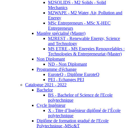
M2SOLIDS - M2 Solids - Solid
Mechanics
M2WAPE - M2 Water, Air, Pollution and
Energy
MSc Entrepreneurs - MSc X-HEC
Entrepreneurs
Mastère spécialisé (Master)
M2REST - Renewable Energy, Science
and Technology
MS ETRE - MS Energies Renouvelables :
Technologies & Entrepreneuriat (Master)
Non Diplomant
ND - Non Diplomant
Programme d'échange
EuroteQ - Diplôme EuroteQ
PEI - Echanges PEI
Catalogue 2021 - 2022
Bachelor
BS - Bachelor of Science de l'Ecole
polytechnique
Cycle Ingénieur
X - Titre d’Ingénieur diplômé de l’École
polytechnique
Diplôme de formation gradué de l'Ecole
Polytechnique -MSc&T