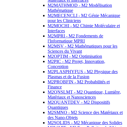
Matériaux et Interfaces
M2MATHMOD - M2 Modélisation
Mathématique
M2MECENCLI - M2 Génie Mécanique
pour les Cliniciens
M2MOCHI - M2 Chimie Moléculaire et
Interfaces
M2MPRI - M2 Fondements de
l'Informatique MPRI
M2MSV - M2 Mathématiques pour les
Sciences du Vivant
M2OPTIM - M2 Optimisation
M2PIC - M2 Projet, Innovation,
Conception
M2PLASPHYFUS - M2 Physique des
Plasmas et de la Fusion
M2PROBFIN - M2 Probabilités et
Finance
M2QNSLMT - M2 Quantique, Lumière,
Matériaux et Nanosciences
M2QUANTDEV - M2 Dispositifs
Quantiques
M2SMNO - M2 Science des Matériaux et
des Nano-Objets
M2SOLIDS - M2 Mécanique des Solides