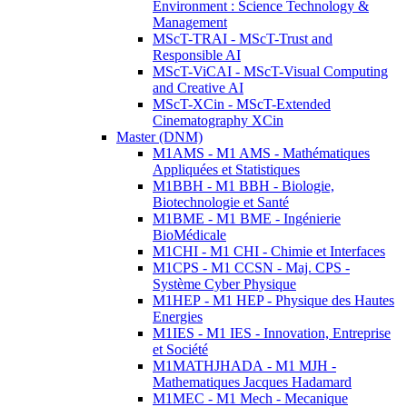
Environment : Science Technology &
Management
MScT-TRAI - MScT-Trust and
Responsible AI
MScT-ViCAI - MScT-Visual Computing
and Creative AI
MScT-XCin - MScT-Extended
Cinematography XCin
Master (DNM)
M1AMS - M1 AMS - Mathématiques
Appliquées et Statistiques
M1BBH - M1 BBH - Biologie,
Biotechnologie et Santé
M1BME - M1 BME - Ingénierie
BioMédicale
M1CHI - M1 CHI - Chimie et Interfaces
M1CPS - M1 CCSN - Maj. CPS -
Système Cyber Physique
M1HEP - M1 HEP - Physique des Hautes
Energies
M1IES - M1 IES - Innovation, Entreprise
et Société
M1MATHJHADA - M1 MJH -
Mathematiques Jacques Hadamard
M1MEC - M1 Mech - Mecanique