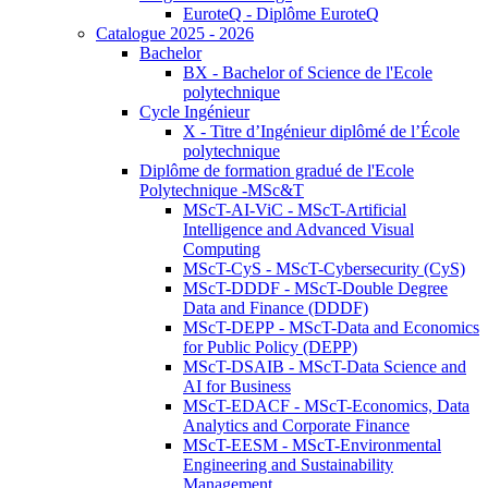
EuroteQ - Diplôme EuroteQ
Catalogue 2025 - 2026
Bachelor
BX - Bachelor of Science de l'Ecole
polytechnique
Cycle Ingénieur
X - Titre d’Ingénieur diplômé de l’École
polytechnique
Diplôme de formation gradué de l'Ecole
Polytechnique -MSc&T
MScT-AI-ViC - MScT-Artificial
Intelligence and Advanced Visual
Computing
MScT-CyS - MScT-Cybersecurity (CyS)
MScT-DDDF - MScT-Double Degree
Data and Finance (DDDF)
MScT-DEPP - MScT-Data and Economics
for Public Policy (DEPP)
MScT-DSAIB - MScT-Data Science and
AI for Business
MScT-EDACF - MScT-Economics, Data
Analytics and Corporate Finance
MScT-EESM - MScT-Environmental
Engineering and Sustainability
Management