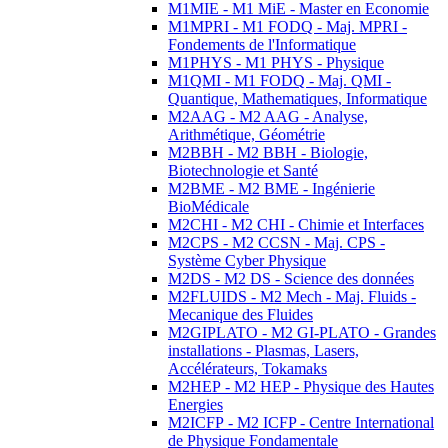
M1MIE - M1 MiE - Master en Economie
M1MPRI - M1 FODQ - Maj. MPRI -
Fondements de l'Informatique
M1PHYS - M1 PHYS - Physique
M1QMI - M1 FODQ - Maj. QMI -
Quantique, Mathematiques, Informatique
M2AAG - M2 AAG - Analyse,
Arithmétique, Géométrie
M2BBH - M2 BBH - Biologie,
Biotechnologie et Santé
M2BME - M2 BME - Ingénierie
BioMédicale
M2CHI - M2 CHI - Chimie et Interfaces
M2CPS - M2 CCSN - Maj. CPS -
Système Cyber Physique
M2DS - M2 DS - Science des données
M2FLUIDS - M2 Mech - Maj. Fluids -
Mecanique des Fluides
M2GIPLATO - M2 GI-PLATO - Grandes
installations - Plasmas, Lasers,
Accélérateurs, Tokamaks
M2HEP - M2 HEP - Physique des Hautes
Energies
M2ICFP - M2 ICFP - Centre International
de Physique Fondamentale