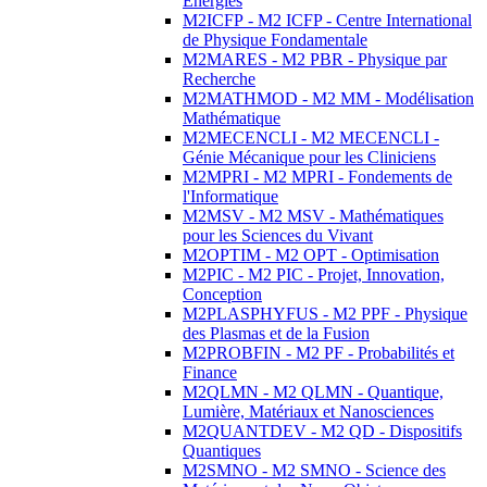
Energies
M2ICFP - M2 ICFP - Centre International
de Physique Fondamentale
M2MARES - M2 PBR - Physique par
Recherche
M2MATHMOD - M2 MM - Modélisation
Mathématique
M2MECENCLI - M2 MECENCLI -
Génie Mécanique pour les Cliniciens
M2MPRI - M2 MPRI - Fondements de
l'Informatique
M2MSV - M2 MSV - Mathématiques
pour les Sciences du Vivant
M2OPTIM - M2 OPT - Optimisation
M2PIC - M2 PIC - Projet, Innovation,
Conception
M2PLASPHYFUS - M2 PPF - Physique
des Plasmas et de la Fusion
M2PROBFIN - M2 PF - Probabilités et
Finance
M2QLMN - M2 QLMN - Quantique,
Lumière, Matériaux et Nanosciences
M2QUANTDEV - M2 QD - Dispositifs
Quantiques
M2SMNO - M2 SMNO - Science des