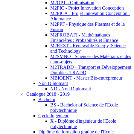
M2OPT - Optimisation
M2PIC - Projet Innovation Conception
M2PICA - Projet Innovation Conception -
Alternance
M2PPF - Physique des Plasmas et de la
Fusion
M2PROBAFI - Mathématiques
Financières : Probabilités et Finance
M2REST - Renewable Energy, Science
and Technology
M2SMNO - Sciences des Matériaux et des
nano-objets
M2TRADD - Transport et Développement
Durable - TRADD
MBIOENT - Master Bio-entrepreneur
Non Diplomant
ND - Non Diplomant
Catalogue 2018 - 2019
Bachelor
BS - Bachelor of Science de l'Ecole
polytechnique
Cycle Ingénieur
X - Diplôme d'ingénieur de l'Ecole
polytechnique
Diplôme de formation gradué de l'Ecole