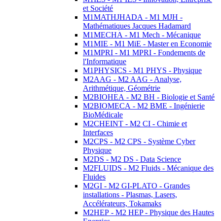
et Société
M1MATHJHADA - M1 MJH -
Mathématiques Jacques Hadamard
M1MECHA - M1 Mech - Mécanique
M1MIE - M1 MiE - Master en Economie
M1MPRI - M1 MPRI - Fondements de
l'Informatique
M1PHYSICS - M1 PHYS - Physique
M2AAG - M2 AAG - Analyse,
Arithmétique, Géométrie
M2BIOHEA - M2 BH - Biologie et Santé
M2BIOMECA - M2 BME - Ingénierie
BioMédicale
M2CHEINT - M2 CI - Chimie et
Interfaces
M2CPS - M2 CPS - Système Cyber
Physique
M2DS - M2 DS - Data Science
M2FLUIDS - M2 Fluids - Mécanique des
Fluides
M2GI - M2 GI-PLATO - Grandes
installations - Plasmas, Lasers,
Accélérateurs, Tokamaks
M2HEP - M2 HEP - Physique des Hautes