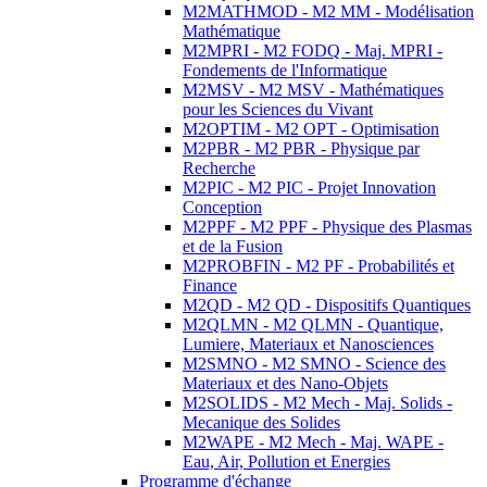
M2MATHMOD - M2 MM - Modélisation
Mathématique
M2MPRI - M2 FODQ - Maj. MPRI -
Fondements de l'Informatique
M2MSV - M2 MSV - Mathématiques
pour les Sciences du Vivant
M2OPTIM - M2 OPT - Optimisation
M2PBR - M2 PBR - Physique par
Recherche
M2PIC - M2 PIC - Projet Innovation
Conception
M2PPF - M2 PPF - Physique des Plasmas
et de la Fusion
M2PROBFIN - M2 PF - Probabilités et
Finance
M2QD - M2 QD - Dispositifs Quantiques
M2QLMN - M2 QLMN - Quantique,
Lumiere, Materiaux et Nanosciences
M2SMNO - M2 SMNO - Science des
Materiaux et des Nano-Objets
M2SOLIDS - M2 Mech - Maj. Solids -
Mecanique des Solides
M2WAPE - M2 Mech - Maj. WAPE -
Eau, Air, Pollution et Energies
Programme d'échange