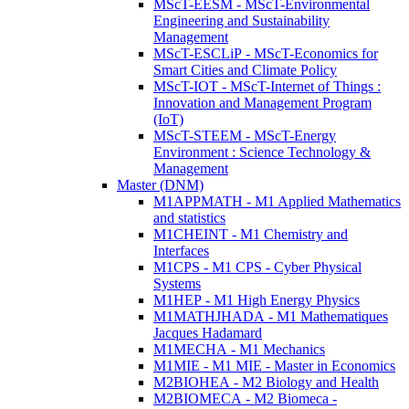
MScT-EESM - MScT-Environmental
Engineering and Sustainability
Management
MScT-ESCLiP - MScT-Economics for
Smart Cities and Climate Policy
MScT-IOT - MScT-Internet of Things :
Innovation and Management Program
(IoT)
MScT-STEEM - MScT-Energy
Environment : Science Technology &
Management
Master (DNM)
M1APPMATH - M1 Applied Mathematics
and statistics
M1CHEINT - M1 Chemistry and
Interfaces
M1CPS - M1 CPS - Cyber Physical
Systems
M1HEP - M1 High Energy Physics
M1MATHJHADA - M1 Mathematiques
Jacques Hadamard
M1MECHA - M1 Mechanics
M1MIE - M1 MIE - Master in Economics
M2BIOHEA - M2 Biology and Health
M2BIOMECA - M2 Biomeca -