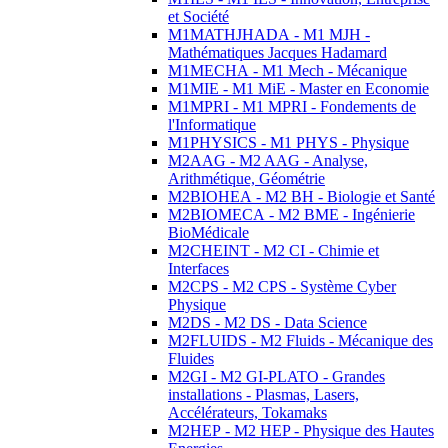
et Société
M1MATHJHADA - M1 MJH -
Mathématiques Jacques Hadamard
M1MECHA - M1 Mech - Mécanique
M1MIE - M1 MiE - Master en Economie
M1MPRI - M1 MPRI - Fondements de
l'Informatique
M1PHYSICS - M1 PHYS - Physique
M2AAG - M2 AAG - Analyse,
Arithmétique, Géométrie
M2BIOHEA - M2 BH - Biologie et Santé
M2BIOMECA - M2 BME - Ingénierie
BioMédicale
M2CHEINT - M2 CI - Chimie et
Interfaces
M2CPS - M2 CPS - Système Cyber
Physique
M2DS - M2 DS - Data Science
M2FLUIDS - M2 Fluids - Mécanique des
Fluides
M2GI - M2 GI-PLATO - Grandes
installations - Plasmas, Lasers,
Accélérateurs, Tokamaks
M2HEP - M2 HEP - Physique des Hautes