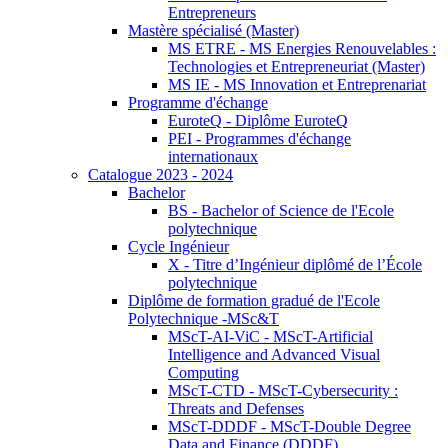
Entrepreneurs
Mastère spécialisé (Master)
MS ETRE - MS Energies Renouvelables :
Technologies et Entrepreneuriat (Master)
MS IE - MS Innovation et Entreprenariat
Programme d'échange
EuroteQ - Diplôme EuroteQ
PEI - Programmes d'échange
internationaux
Catalogue 2023 - 2024
Bachelor
BS - Bachelor of Science de l'Ecole
polytechnique
Cycle Ingénieur
X - Titre d’Ingénieur diplômé de l’École
polytechnique
Diplôme de formation gradué de l'Ecole
Polytechnique -MSc&T
MScT-AI-ViC - MScT-Artificial
Intelligence and Advanced Visual
Computing
MScT-CTD - MScT-Cybersecurity :
Threats and Defenses
MScT-DDDF - MScT-Double Degree
Data and Finance (DDDF)