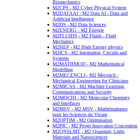
Biomechanics
M2CPS - M2 Cyber Physical System
M2DATAAI - M2 Data AI - Data and
Artificial Intelligence
M2DS - M2 Data Sciences
M2ENERG - M2 Énergie
M2FLUIDS - M2 Fluids - Fluid
Mechanics
M2HEP - M2 High Energy physics
M2ICS - M2 Integration, Circuits and
Systems
M2MATHMOD - M2 Mathematical
Modelling
M2MECENCLI - M2 Mecencli -
Mechanical Engineering for Clinicians
M2MICAS - M2 Machine Learning,
Communications and Security
M2MOCHI - M2 Molecular Chemistry
and Interfaces
M2MSV - M2 MSV - Mathématiques
pour les Sciences du Vivant
M2OPTIM - M2 Optimisation
M2PIC - M2 Projet Innovation Conception
M2QNSLMT - M2 Quantum, Light,
Materials and Nanosciences