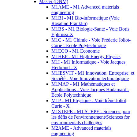
Master (DNM)
M1AME - M1 Advanced materials
engineering
M1BI - M1 Bio-informatique (Voie
Rosalind Franklin)
M1BS - M1 Biologie-Santé - Voie Boris
Ephrussi-X
M1C - M1 Chimie - Voie Fréderic Joliot-
Curie - Ecole Polytechnique
M1ECO - M1 Economie
M1HEP - M1 High Energy Physics
M1I - M1 Informatique - Voie Jacques
Herbrand - X
M1IESVIT - M1 Innovation, Entreprise, et
Société - Voie Innovation technologique
M1MAP - M1 Mathématiques et
Applications - Voie Jacques Hadamard -
École Polytechnique
M1P - M1 Physique - Voie Irène Joliot
Curie - X
M1STEPE - M1 STEPE - Sciences pour
les défis de l'environnement/Sciences for
environmentals challenges
M2AME - Advanced materials
engineering