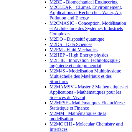
M2BE - Biomechanical Engineering
M2CLEAR - CLimat, Environnement,
Applications et Recherche - Water, Air,
Pollution and Energy
M2CMASIC - Conception, Modélisation
et Architecture des Systèmes Industriels
Complexes
M2DQ - Dispositif quantique
M2DS - Data Sciences
M2FM - Fluid Mechanics
M2HEP - High Energy physics
M2ITIE - Innovation Technologique :
ingénierie et entrepreneuriat
M2M4S - Modélisation Multiphysique
Multiéchelle des Matériaux et des
Structures
M2MAMSV - Master 2 Mathématiques et
Applications - Mathématiques pour les
Sciences du Vivant
M2MFSF - Mathématiques Financières :
Statistique et Finance
M2MM - Mathématiques de la
modélisation
M2MOCHI - Molecular Chemistry and
Interfaces