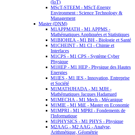
(IoT)
MScT-STEEM - MScT-Energy
Environment : Science Technology &
Management
Master (DNM)
M1APPMATH - M1 APPMS -
Mathématiques Appliquées et Statistiques
M1BIOHEA - M1 BH - Biologie et Santé
M1CHEINT - M1 CI - Chimie et
Interfaces
M1CPS - M1 CPS - Système Cyber
Physique
M1HEP - M1 HEP - Physique des Hautes
Energies
M1IES - M1 IES - Innovation, Entreprise
et Société
M1MATHJHADA - M1 MJH -
Mathématiques Jacques Hadamard
M1MECHA - M1 Mech - Mécanique
M1MIE - M1 MiE - Master en Economie
M1MPRI - M1 MPRI - Fondements de
l'Informatique
M1PHYSICS - M1 PHYS - Physique
M2AAG - M2 AAG - Analyse,
Arithmétique, Géométrie