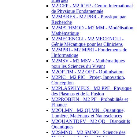
Energies
M2ICFP - M2 ICFP - Centre International
de Physique Fondamentale
M2MARES - M2 PBR - Physique par
Recherche
M2MATHMOD - M2 MM - Modélisation
Mathématique
M2MECENCLI - M2 MECENCLI -
Génie Mécanique pour les Cliniciens
M2MPRI - M2 MPRI - Fondements de
l'Informatique
M2MSV - M2 MSV - Mathématiques
pour les Sciences du Vivant
M2OPTIM - M2 OPT - Optimisation
M2PIC - M2 PIC - Projet, Innovation,
Conception
M2PLASPHYFUS - M2 PPF - Physique
des Plasmas et de la Fusion
M2PROBFIN - M2 PF - Probabilités et
Finance
M2QLMN - M2 QLMN - Quantique,
Lumière, Matériaux et Nanosciences
M2QUANTDEV - M2 QD - Dispositifs
Quantiques
M2SMNO - M2 SMNO - Science des