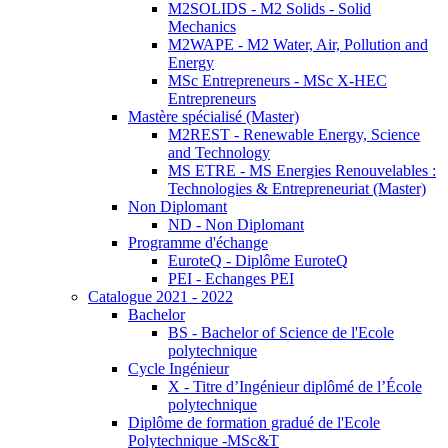
M2SOLIDS - M2 Solids - Solid
Mechanics
M2WAPE - M2 Water, Air, Pollution and
Energy
MSc Entrepreneurs - MSc X-HEC
Entrepreneurs
Mastère spécialisé (Master)
M2REST - Renewable Energy, Science
and Technology
MS ETRE - MS Energies Renouvelables :
Technologies & Entrepreneuriat (Master)
Non Diplomant
ND - Non Diplomant
Programme d'échange
EuroteQ - Diplôme EuroteQ
PEI - Echanges PEI
Catalogue 2021 - 2022
Bachelor
BS - Bachelor of Science de l'Ecole
polytechnique
Cycle Ingénieur
X - Titre d’Ingénieur diplômé de l’École
polytechnique
Diplôme de formation gradué de l'Ecole
Polytechnique -MSc&T