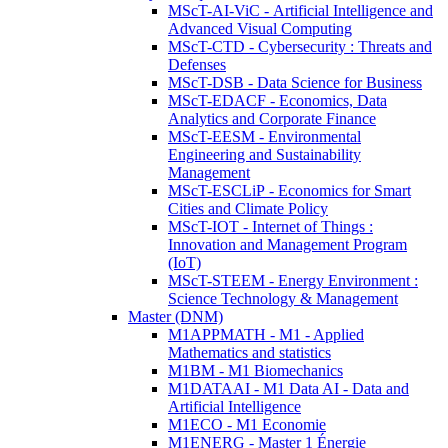
MScT-AI-ViC - Artificial Intelligence and
Advanced Visual Computing
MScT-CTD - Cybersecurity : Threats and
Defenses
MScT-DSB - Data Science for Business
MScT-EDACF - Economics, Data
Analytics and Corporate Finance
MScT-EESM - Environmental
Engineering and Sustainability
Management
MScT-ESCLiP - Economics for Smart
Cities and Climate Policy
MScT-IOT - Internet of Things :
Innovation and Management Program
(IoT)
MScT-STEEM - Energy Environment :
Science Technology & Management
Master (DNM)
M1APPMATH - M1 - Applied
Mathematics and statistics
M1BM - M1 Biomechanics
M1DATAAI - M1 Data AI - Data and
Artificial Intelligence
M1ECO - M1 Economie
M1ENERG - Master 1 Énergie