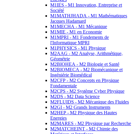
M1IES - M1 Innovation, Entreprise et
Société
M1MATHJHADA - M1 Mathématiques
Jacques Hadamard
M1MECHA - M1 Mécanique
M1MIE - M1 en Economie
M1MPRI - M1 Fondements de
l'Informatique MPRI
M1PHYSICS - M1 Physique
M2AAG - M2 Analyse, Arithmétique,
Géométrie
M2BIOHEA - M2 Biologie et Santé
M2BIOMECA - M2 Biomécanique et
Ingéniérie Biomédical
M2CFP - M2 Concepts en Physique
Fondamentale
M2CPS - M2 Système Cyber Physique
M2DS - M2 Data Science
M2FLUIDS - M2 Mécanique des Fluides
M2GI - M2 Grands Instruments
M2HEP - M2 Physique des Hautes
Energies
M2MARES - M2 Physique par Recherche
M2MATCHEINT - M2 Chimie des