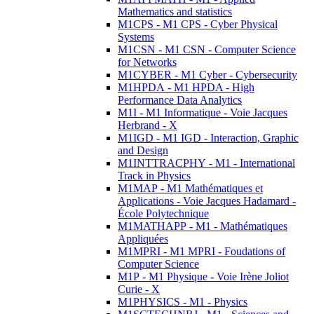
Mathematics and statistics
M1CPS - M1 CPS - Cyber Physical
Systems
M1CSN - M1 CSN - Computer Science
for Networks
M1CYBER - M1 Cyber - Cybersecurity
M1HPDA - M1 HPDA - High
Performance Data Analytics
M1I - M1 Informatique - Voie Jacques
Herbrand - X
M1IGD - M1 IGD - Interaction, Graphic
and Design
M1INTTRACPHY - M1 - International
Track in Physics
M1MAP - M1 Mathématiques et
Applications - Voie Jacques Hadamard -
École Polytechnique
M1MATHAPP - M1 - Mathématiques
Appliquées
M1MPRI - M1 MPRI - Foudations of
Computer Science
M1P - M1 Physique - Voie Irène Joliot
Curie - X
M1PHYSICS - M1 - Physics