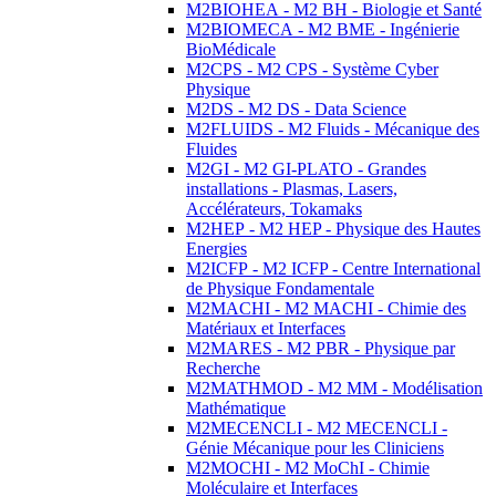
M2BIOHEA - M2 BH - Biologie et Santé
M2BIOMECA - M2 BME - Ingénierie
BioMédicale
M2CPS - M2 CPS - Système Cyber
Physique
M2DS - M2 DS - Data Science
M2FLUIDS - M2 Fluids - Mécanique des
Fluides
M2GI - M2 GI-PLATO - Grandes
installations - Plasmas, Lasers,
Accélérateurs, Tokamaks
M2HEP - M2 HEP - Physique des Hautes
Energies
M2ICFP - M2 ICFP - Centre International
de Physique Fondamentale
M2MACHI - M2 MACHI - Chimie des
Matériaux et Interfaces
M2MARES - M2 PBR - Physique par
Recherche
M2MATHMOD - M2 MM - Modélisation
Mathématique
M2MECENCLI - M2 MECENCLI -
Génie Mécanique pour les Cliniciens
M2MOCHI - M2 MoChI - Chimie
Moléculaire et Interfaces