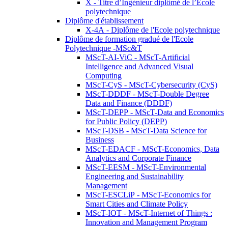
X - Titre d’Ingénieur diplômé de l’École
polytechnique
Diplôme d'établissement
X-4A - Diplôme de l'Ecole polytechnique
Diplôme de formation gradué de l'Ecole
Polytechnique -MSc&T
MScT-AI-ViC - MScT-Artificial
Intelligence and Advanced Visual
Computing
MScT-CyS - MScT-Cybersecurity (CyS)
MScT-DDDF - MScT-Double Degree
Data and Finance (DDDF)
MScT-DEPP - MScT-Data and Economics
for Public Policy (DEPP)
MScT-DSB - MScT-Data Science for
Business
MScT-EDACF - MScT-Economics, Data
Analytics and Corporate Finance
MScT-EESM - MScT-Environmental
Engineering and Sustainability
Management
MScT-ESCLiP - MScT-Economics for
Smart Cities and Climate Policy
MScT-IOT - MScT-Internet of Things :
Innovation and Management Program