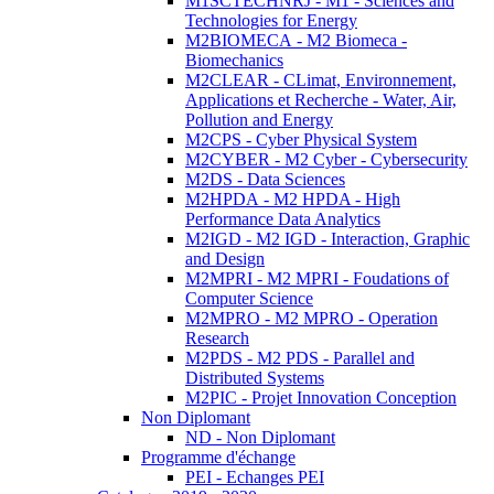
M1SCTECHNRJ - M1 - Sciences and
Technologies for Energy
M2BIOMECA - M2 Biomeca -
Biomechanics
M2CLEAR - CLimat, Environnement,
Applications et Recherche - Water, Air,
Pollution and Energy
M2CPS - Cyber Physical System
M2CYBER - M2 Cyber - Cybersecurity
M2DS - Data Sciences
M2HPDA - M2 HPDA - High
Performance Data Analytics
M2IGD - M2 IGD - Interaction, Graphic
and Design
M2MPRI - M2 MPRI - Foudations of
Computer Science
M2MPRO - M2 MPRO - Operation
Research
M2PDS - M2 PDS - Parallel and
Distributed Systems
M2PIC - Projet Innovation Conception
Non Diplomant
ND - Non Diplomant
Programme d'échange
PEI - Echanges PEI