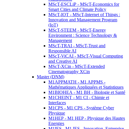
MScT-ESCLiP - MScT-Economics for
Smart Cities and Climate Policy
MScT-IOT - MScT-Internet of Things :
Innovation and Management Program
(IoT)
MScT-STEEM - MScT-Energy
Environment : Science Technology &
Management
MScT-TRAI - MScT-Trust and
Responsible AI
MScT-ViCAI - MScT-Visual Computing
and Creative AI
MScT-XCin - MScT-Extended
Cinematography XCin
Master (DNM)
M1APPMATH - M1 APPMS -
Mathématiques Appliquées et Statistiques
M1BIOHEA - M1 BH - Biologie et Santé
M1CHEINT - M1 CI - Chimie et
Interfaces
M1CPS - M1 CPS - Système Cyber
Physique
M1HEP - M1 HEP - Physique des Hautes
Energies
M1IES - M1 IES - Innovation, Entreprise