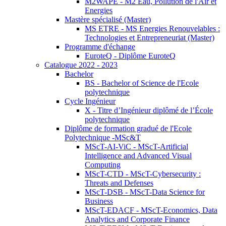
M2WAPE - M2 Eau, Pollution de l'Air et
Energies
Mastère spécialisé (Master)
MS ETRE - MS Energies Renouvelables :
Technologies et Entrepreneuriat (Master)
Programme d'échange
EuroteQ - Diplôme EuroteQ
Catalogue 2022 - 2023
Bachelor
BS - Bachelor of Science de l'Ecole
polytechnique
Cycle Ingénieur
X - Titre d’Ingénieur diplômé de l’École
polytechnique
Diplôme de formation gradué de l'Ecole
Polytechnique -MSc&T
MScT-AI-ViC - MScT-Artificial
Intelligence and Advanced Visual
Computing
MScT-CTD - MScT-Cybersecurity :
Threats and Defenses
MScT-DSB - MScT-Data Science for
Business
MScT-EDACF - MScT-Economics, Data
Analytics and Corporate Finance