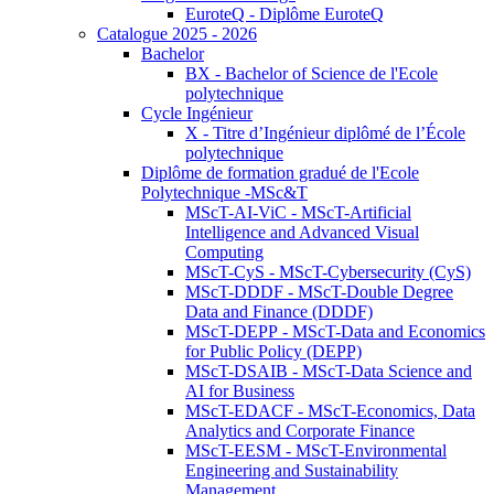
EuroteQ - Diplôme EuroteQ
Catalogue 2025 - 2026
Bachelor
BX - Bachelor of Science de l'Ecole
polytechnique
Cycle Ingénieur
X - Titre d’Ingénieur diplômé de l’École
polytechnique
Diplôme de formation gradué de l'Ecole
Polytechnique -MSc&T
MScT-AI-ViC - MScT-Artificial
Intelligence and Advanced Visual
Computing
MScT-CyS - MScT-Cybersecurity (CyS)
MScT-DDDF - MScT-Double Degree
Data and Finance (DDDF)
MScT-DEPP - MScT-Data and Economics
for Public Policy (DEPP)
MScT-DSAIB - MScT-Data Science and
AI for Business
MScT-EDACF - MScT-Economics, Data
Analytics and Corporate Finance
MScT-EESM - MScT-Environmental
Engineering and Sustainability
Management