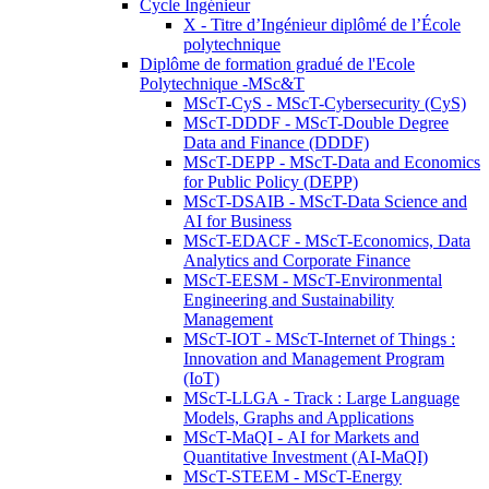
Cycle Ingénieur
X - Titre d’Ingénieur diplômé de l’École
polytechnique
Diplôme de formation gradué de l'Ecole
Polytechnique -MSc&T
MScT-CyS - MScT-Cybersecurity (CyS)
MScT-DDDF - MScT-Double Degree
Data and Finance (DDDF)
MScT-DEPP - MScT-Data and Economics
for Public Policy (DEPP)
MScT-DSAIB - MScT-Data Science and
AI for Business
MScT-EDACF - MScT-Economics, Data
Analytics and Corporate Finance
MScT-EESM - MScT-Environmental
Engineering and Sustainability
Management
MScT-IOT - MScT-Internet of Things :
Innovation and Management Program
(IoT)
MScT-LLGA - Track : Large Language
Models, Graphs and Applications
MScT-MaQI - AI for Markets and
Quantitative Investment (AI-MaQI)
MScT-STEEM - MScT-Energy