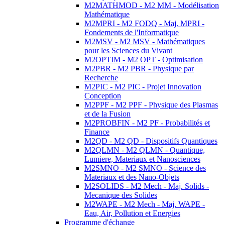
M2MATHMOD - M2 MM - Modélisation
Mathématique
M2MPRI - M2 FODQ - Maj. MPRI -
Fondements de l'Informatique
M2MSV - M2 MSV - Mathématiques
pour les Sciences du Vivant
M2OPTIM - M2 OPT - Optimisation
M2PBR - M2 PBR - Physique par
Recherche
M2PIC - M2 PIC - Projet Innovation
Conception
M2PPF - M2 PPF - Physique des Plasmas
et de la Fusion
M2PROBFIN - M2 PF - Probabilités et
Finance
M2QD - M2 QD - Dispositifs Quantiques
M2QLMN - M2 QLMN - Quantique,
Lumiere, Materiaux et Nanosciences
M2SMNO - M2 SMNO - Science des
Materiaux et des Nano-Objets
M2SOLIDS - M2 Mech - Maj. Solids -
Mecanique des Solides
M2WAPE - M2 Mech - Maj. WAPE -
Eau, Air, Pollution et Energies
Programme d'échange