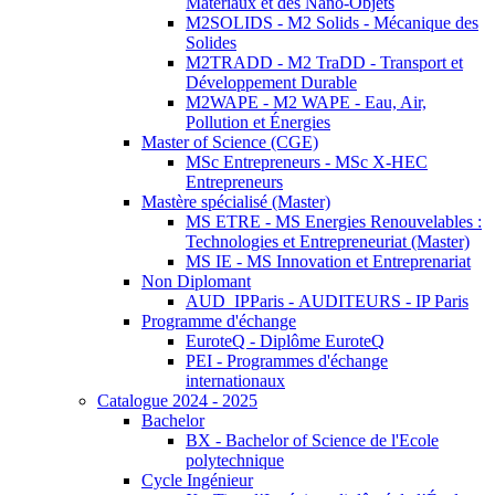
Matériaux et des Nano-Objets
M2SOLIDS - M2 Solids - Mécanique des
Solides
M2TRADD - M2 TraDD - Transport et
Développement Durable
M2WAPE - M2 WAPE - Eau, Air,
Pollution et Énergies
Master of Science (CGE)
MSc Entrepreneurs - MSc X-HEC
Entrepreneurs
Mastère spécialisé (Master)
MS ETRE - MS Energies Renouvelables :
Technologies et Entrepreneuriat (Master)
MS IE - MS Innovation et Entreprenariat
Non Diplomant
AUD_IPParis - AUDITEURS - IP Paris
Programme d'échange
EuroteQ - Diplôme EuroteQ
PEI - Programmes d'échange
internationaux
Catalogue 2024 - 2025
Bachelor
BX - Bachelor of Science de l'Ecole
polytechnique
Cycle Ingénieur