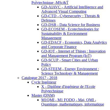
Polytechnique -MSc&T
GD-AIAVC - Artificial Intelligence and
Advanced Visual Computing
GD-CTD - Cybersecurity : Threats &
Defenses
GD-DSB - Data Science for Business
GD-ECOSEM - Ecotechnologies for
Sustainability & Environment
Management
GD-EDACF - Economics, Data Analytics
and Corporate Finance
GD-IOT - Internet of Things : Innovation
and Management Program (IoT)
GD-SCUP - Smart Cities and Urban
Policy
GD-STEEM - Energy Environment :
Science Technology & Management
Catalogue 2017 - 2018
Cycle Ingénieur
X - Diplôme d'ingénieur de l'Ecole
Polytechnique
Master (DNM)
M1QMI - M1 FODQ - Maj. QMI -
Quantique, mathematiques, informatique