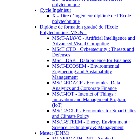
polytechnique
Cycle Ingénieur
X - Titre d’Ingénieur diplômé de l’École
polytechnique
Diplôme de formation gradué de l'Ecole
Polytechnique -MSc&T
MScT-AIAVC - Artificial Intelligence and
Advanced Visual Computing
MScT-CTD - Cybersecurity : Threats and
Defenses
MScT-DSB - Data Science for Business
MScT-ECOSEM - Environmental
Engineering and Sustainability
Management
MScT-EDACF - Economics, Data
Analytics and Corporate Finance
MScT-IOT - Internet of Things :
Innovation and Management Program
(IoT)
MScT-SCUP - Economics for Smart Cities
and Climate Policy
MScT-STEEM - Energy Environment :
Science Technology & Management
Master (DNM)
M1APPMATH - M1 - Applied