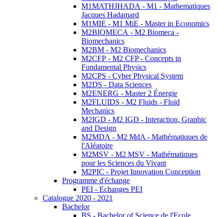
M1MATHJHADA - M1 - Mathematiques
Jacques Hadamard
M1MIE - M1 MiE - Master in Economics
M2BIOMECA - M2 Biomeca -
Biomechanics
M2BM - M2 Biomechanics
M2CFP - M2 CFP - Concepts in
Fundamental Physics
M2CPS - Cyber Physical System
M2DS - Data Sciences
M2ENERG - Master 2 Énergie
M2FLUIDS - M2 Fluids - Fluid
Mechanics
M2IGD - M2 IGD - Interaction, Graphic
and Design
M2MDA - M2 MdA - Mathématiques de
l'Aléatoire
M2MSV - M2 MSV - Mathématiques
pour les Sciences du Vivant
M2PIC - Projet Innovation Conception
Programme d'échange
PEI - Echanges PEI
Catalogue 2020 - 2021
Bachelor
BS - Bachelor of Science de l'Ecole