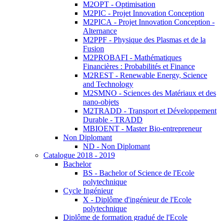
M2OPT - Optimisation
M2PIC - Projet Innovation Conception
M2PICA - Projet Innovation Conception -
Alternance
M2PPF - Physique des Plasmas et de la
Fusion
M2PROBAFI - Mathématiques
Financières : Probabilités et Finance
M2REST - Renewable Energy, Science
and Technology
M2SMNO - Sciences des Matériaux et des
nano-objets
M2TRADD - Transport et Développement
Durable - TRADD
MBIOENT - Master Bio-entrepreneur
Non Diplomant
ND - Non Diplomant
Catalogue 2018 - 2019
Bachelor
BS - Bachelor of Science de l'Ecole
polytechnique
Cycle Ingénieur
X - Diplôme d'ingénieur de l'Ecole
polytechnique
Diplôme de formation gradué de l'Ecole