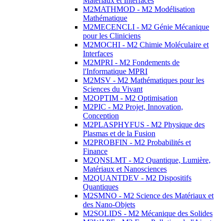
Matériaux et Interfaces
M2MATHMOD - M2 Modélisation
Mathématique
M2MECENCLI - M2 Génie Mécanique
pour les Cliniciens
M2MOCHI - M2 Chimie Moléculaire et
Interfaces
M2MPRI - M2 Fondements de
l'Informatique MPRI
M2MSV - M2 Mathématiques pour les
Sciences du Vivant
M2OPTIM - M2 Optimisation
M2PIC - M2 Projet, Innovation,
Conception
M2PLASPHYFUS - M2 Physique des
Plasmas et de la Fusion
M2PROBFIN - M2 Probabilités et
Finance
M2QNSLMT - M2 Quantique, Lumière,
Matériaux et Nanosciences
M2QUANTDEV - M2 Dispositifs
Quantiques
M2SMNO - M2 Science des Matériaux et
des Nano-Objets
M2SOLIDS - M2 Mécanique des Solides