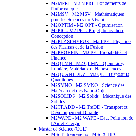
M2MPRI - M2 MPRI - Fondements de
l'Informatique
M2MSV - M2 MSV - Mathématiques
pour les Sciences du Vivant
M2OPTIM - M2 OPT - Optimisation
M2PIC - M2 PIC - Projet, Innovation,
Conception
M2PLASPHYFUS - M2 PPF - Physique
des Plasmas et de la Fusion
M2PROBFIN - M2 PF - Probabilités et
Finance
M2QLMN - M2 QLMN - Quantique,
Lumière, Matériaux et Nanosciences
M2QUANTDEV - M2 QD - Dispositifs
Quantiques
M2SMNO - M2 SMNO - Science des
Matériaux et des Nano-Objets
M2SOLIDS - M2 Solids - Mécanique des
Solides
M2TRADD - M2 TraDD - Transport et
Développement Durable
M2WAPE - M2 WAPE - Eau, Pollution de
l'Air et Energie
Master of Science (CGE)
MSc Entrepreneurs - MSc X-HEC