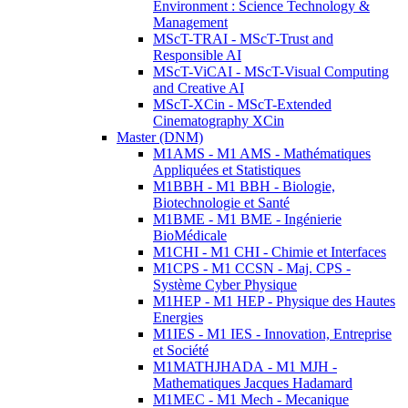
Environment : Science Technology &
Management
MScT-TRAI - MScT-Trust and
Responsible AI
MScT-ViCAI - MScT-Visual Computing
and Creative AI
MScT-XCin - MScT-Extended
Cinematography XCin
Master (DNM)
M1AMS - M1 AMS - Mathématiques
Appliquées et Statistiques
M1BBH - M1 BBH - Biologie,
Biotechnologie et Santé
M1BME - M1 BME - Ingénierie
BioMédicale
M1CHI - M1 CHI - Chimie et Interfaces
M1CPS - M1 CCSN - Maj. CPS -
Système Cyber Physique
M1HEP - M1 HEP - Physique des Hautes
Energies
M1IES - M1 IES - Innovation, Entreprise
et Société
M1MATHJHADA - M1 MJH -
Mathematiques Jacques Hadamard
M1MEC - M1 Mech - Mecanique