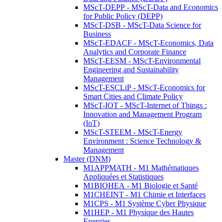
MScT-DEPP - MScT-Data and Economics
for Public Policy (DEPP)
MScT-DSB - MScT-Data Science for
Business
MScT-EDACF - MScT-Economics, Data
Analytics and Corporate Finance
MScT-EESM - MScT-Environmental
Engineering and Sustainability
Management
MScT-ESCLiP - MScT-Economics for
Smart Cities and Climate Policy
MScT-IOT - MScT-Internet of Things :
Innovation and Management Program
(IoT)
MScT-STEEM - MScT-Energy
Environment : Science Technology &
Management
Master (DNM)
M1APPMATH - M1 Mathématiques
Appliquées et Statistiques
M1BIOHEA - M1 Biologie et Santé
M1CHEINT - M1 Chimie et Interfaces
M1CPS - M1 Système Cyber Physique
M1HEP - M1 Physique des Hautes
Energies