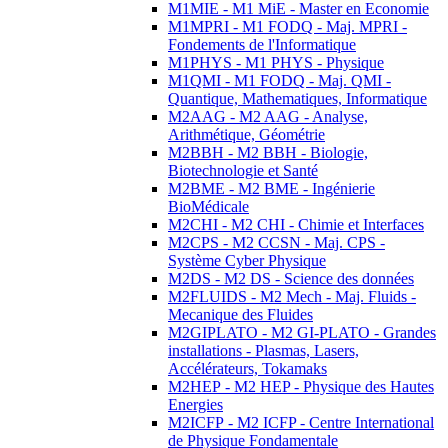
M1MIE - M1 MiE - Master en Economie
M1MPRI - M1 FODQ - Maj. MPRI -
Fondements de l'Informatique
M1PHYS - M1 PHYS - Physique
M1QMI - M1 FODQ - Maj. QMI -
Quantique, Mathematiques, Informatique
M2AAG - M2 AAG - Analyse,
Arithmétique, Géométrie
M2BBH - M2 BBH - Biologie,
Biotechnologie et Santé
M2BME - M2 BME - Ingénierie
BioMédicale
M2CHI - M2 CHI - Chimie et Interfaces
M2CPS - M2 CCSN - Maj. CPS -
Système Cyber Physique
M2DS - M2 DS - Science des données
M2FLUIDS - M2 Mech - Maj. Fluids -
Mecanique des Fluides
M2GIPLATO - M2 GI-PLATO - Grandes
installations - Plasmas, Lasers,
Accélérateurs, Tokamaks
M2HEP - M2 HEP - Physique des Hautes
Energies
M2ICFP - M2 ICFP - Centre International
de Physique Fondamentale