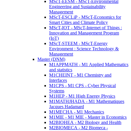
MScT-EESM - MScT-Environmental
Engineering and Sustainability
Management
MScT-ESCLiP - MScT-Economics for
Smart Cities and Climate Policy
MScT-IOT - MScT-Internet of Things :
Innovation and Management Program
(IoT)
MScT-STEEM - MScT-Energy
Environment : Science Technology &
Management
Master (DNM)
M1APPMATH - M1 Applied Mathematics
and statistics
M1CHEINT - M1 Chemistry and
Interfaces
M1CPS - M1 CPS - Cyber Physical
Systems
M1HEP - M1 High Energy Physics
M1MATHJHADA - M1 Mathematiques
Jacques Hadamard
M1MECHA - M1 Mechanics
M1MIE - M1 MIE - Master in Economics
M2BIOHEA - M2 Biology and Health
M2BIOMECA - M2 Biomeca -