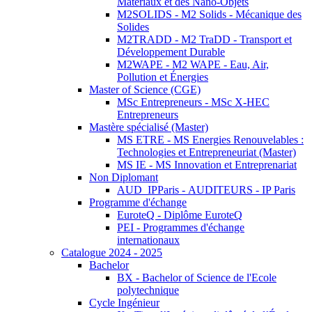
Matériaux et des Nano-Objets
M2SOLIDS - M2 Solids - Mécanique des
Solides
M2TRADD - M2 TraDD - Transport et
Développement Durable
M2WAPE - M2 WAPE - Eau, Air,
Pollution et Énergies
Master of Science (CGE)
MSc Entrepreneurs - MSc X-HEC
Entrepreneurs
Mastère spécialisé (Master)
MS ETRE - MS Energies Renouvelables :
Technologies et Entrepreneuriat (Master)
MS IE - MS Innovation et Entreprenariat
Non Diplomant
AUD_IPParis - AUDITEURS - IP Paris
Programme d'échange
EuroteQ - Diplôme EuroteQ
PEI - Programmes d'échange
internationaux
Catalogue 2024 - 2025
Bachelor
BX - Bachelor of Science de l'Ecole
polytechnique
Cycle Ingénieur