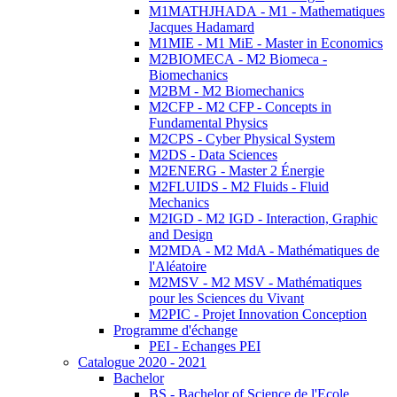
M1MATHJHADA - M1 - Mathematiques
Jacques Hadamard
M1MIE - M1 MiE - Master in Economics
M2BIOMECA - M2 Biomeca -
Biomechanics
M2BM - M2 Biomechanics
M2CFP - M2 CFP - Concepts in
Fundamental Physics
M2CPS - Cyber Physical System
M2DS - Data Sciences
M2ENERG - Master 2 Énergie
M2FLUIDS - M2 Fluids - Fluid
Mechanics
M2IGD - M2 IGD - Interaction, Graphic
and Design
M2MDA - M2 MdA - Mathématiques de
l'Aléatoire
M2MSV - M2 MSV - Mathématiques
pour les Sciences du Vivant
M2PIC - Projet Innovation Conception
Programme d'échange
PEI - Echanges PEI
Catalogue 2020 - 2021
Bachelor
BS - Bachelor of Science de l'Ecole