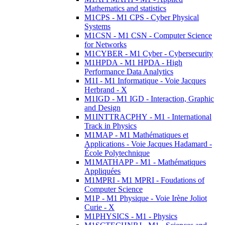
Mathematics and statistics
M1CPS - M1 CPS - Cyber Physical
Systems
M1CSN - M1 CSN - Computer Science
for Networks
M1CYBER - M1 Cyber - Cybersecurity
M1HPDA - M1 HPDA - High
Performance Data Analytics
M1I - M1 Informatique - Voie Jacques
Herbrand - X
M1IGD - M1 IGD - Interaction, Graphic
and Design
M1INTTRACPHY - M1 - International
Track in Physics
M1MAP - M1 Mathématiques et
Applications - Voie Jacques Hadamard -
École Polytechnique
M1MATHAPP - M1 - Mathématiques
Appliquées
M1MPRI - M1 MPRI - Foudations of
Computer Science
M1P - M1 Physique - Voie Irène Joliot
Curie - X
M1PHYSICS - M1 - Physics