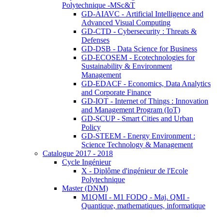
Polytechnique -MSc&T
GD-AIAVC - Artificial Intelligence and
Advanced Visual Computing
GD-CTD - Cybersecurity : Threats &
Defenses
GD-DSB - Data Science for Business
GD-ECOSEM - Ecotechnologies for
Sustainability & Environment
Management
GD-EDACF - Economics, Data Analytics
and Corporate Finance
GD-IOT - Internet of Things : Innovation
and Management Program (IoT)
GD-SCUP - Smart Cities and Urban
Policy
GD-STEEM - Energy Environment :
Science Technology & Management
Catalogue 2017 - 2018
Cycle Ingénieur
X - Diplôme d'ingénieur de l'Ecole
Polytechnique
Master (DNM)
M1QMI - M1 FODQ - Maj. QMI -
Quantique, mathematiques, informatique