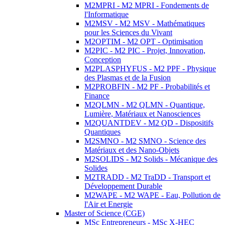
M2MPRI - M2 MPRI - Fondements de
l'Informatique
M2MSV - M2 MSV - Mathématiques
pour les Sciences du Vivant
M2OPTIM - M2 OPT - Optimisation
M2PIC - M2 PIC - Projet, Innovation,
Conception
M2PLASPHYFUS - M2 PPF - Physique
des Plasmas et de la Fusion
M2PROBFIN - M2 PF - Probabilités et
Finance
M2QLMN - M2 QLMN - Quantique,
Lumière, Matériaux et Nanosciences
M2QUANTDEV - M2 QD - Dispositifs
Quantiques
M2SMNO - M2 SMNO - Science des
Matériaux et des Nano-Objets
M2SOLIDS - M2 Solids - Mécanique des
Solides
M2TRADD - M2 TraDD - Transport et
Développement Durable
M2WAPE - M2 WAPE - Eau, Pollution de
l'Air et Energie
Master of Science (CGE)
MSc Entrepreneurs - MSc X-HEC