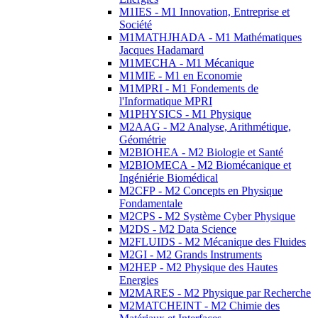
M1IES - M1 Innovation, Entreprise et
Société
M1MATHJHADA - M1 Mathématiques
Jacques Hadamard
M1MECHA - M1 Mécanique
M1MIE - M1 en Economie
M1MPRI - M1 Fondements de
l'Informatique MPRI
M1PHYSICS - M1 Physique
M2AAG - M2 Analyse, Arithmétique,
Géométrie
M2BIOHEA - M2 Biologie et Santé
M2BIOMECA - M2 Biomécanique et
Ingéniérie Biomédical
M2CFP - M2 Concepts en Physique
Fondamentale
M2CPS - M2 Système Cyber Physique
M2DS - M2 Data Science
M2FLUIDS - M2 Mécanique des Fluides
M2GI - M2 Grands Instruments
M2HEP - M2 Physique des Hautes
Energies
M2MARES - M2 Physique par Recherche
M2MATCHEINT - M2 Chimie des