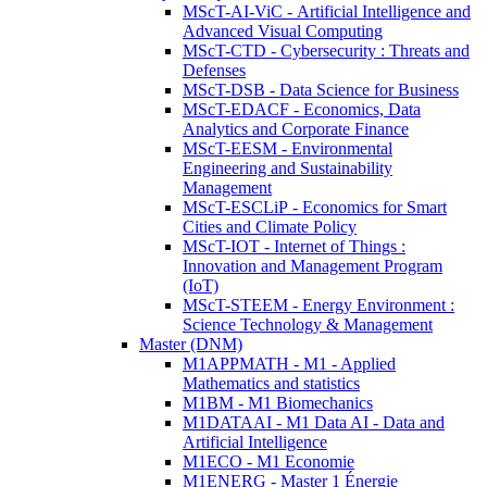
MScT-AI-ViC - Artificial Intelligence and
Advanced Visual Computing
MScT-CTD - Cybersecurity : Threats and
Defenses
MScT-DSB - Data Science for Business
MScT-EDACF - Economics, Data
Analytics and Corporate Finance
MScT-EESM - Environmental
Engineering and Sustainability
Management
MScT-ESCLiP - Economics for Smart
Cities and Climate Policy
MScT-IOT - Internet of Things :
Innovation and Management Program
(IoT)
MScT-STEEM - Energy Environment :
Science Technology & Management
Master (DNM)
M1APPMATH - M1 - Applied
Mathematics and statistics
M1BM - M1 Biomechanics
M1DATAAI - M1 Data AI - Data and
Artificial Intelligence
M1ECO - M1 Economie
M1ENERG - Master 1 Énergie