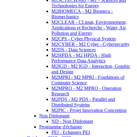
M1SCTECHNRJ - M1 - Sciences and
Technologies for Energy
M2BIOMECA - M2 Biomeca -
Biomechanics
M2CLEAR - CLimat, Environnement,
Applications et Recherche - Water, Air,
Pollution and Energy
M2CPS - Cyber Physical System
M2CYBER - M2 Cyber - Cybersecurity
M2DS - Data Sciences
M2HPDA - M2 HPDA - High
Performance Data Analytics
M2IGD - M2 IGD - Interaction, Graphic
and Design
M2MPRI - M2 MPRI - Foudations of
Computer Science
M2MPRO - M2 MPRO - Operation
Research
M2PDS - M2 PDS - Parallel and
Distributed Systems
M2PIC - Projet Innovation Conception
Non Diplomant
ND - Non Diplomant
Programme d'échange
PEI - Echanges PEI