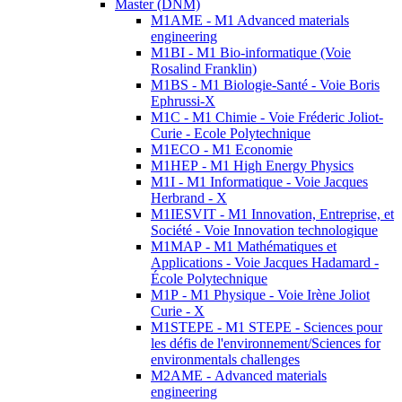
Master (DNM)
M1AME - M1 Advanced materials
engineering
M1BI - M1 Bio-informatique (Voie
Rosalind Franklin)
M1BS - M1 Biologie-Santé - Voie Boris
Ephrussi-X
M1C - M1 Chimie - Voie Fréderic Joliot-
Curie - Ecole Polytechnique
M1ECO - M1 Economie
M1HEP - M1 High Energy Physics
M1I - M1 Informatique - Voie Jacques
Herbrand - X
M1IESVIT - M1 Innovation, Entreprise, et
Société - Voie Innovation technologique
M1MAP - M1 Mathématiques et
Applications - Voie Jacques Hadamard -
École Polytechnique
M1P - M1 Physique - Voie Irène Joliot
Curie - X
M1STEPE - M1 STEPE - Sciences pour
les défis de l'environnement/Sciences for
environmentals challenges
M2AME - Advanced materials
engineering