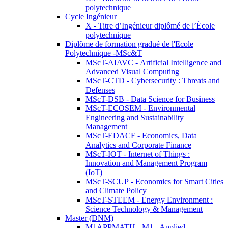
polytechnique
Cycle Ingénieur
X - Titre d’Ingénieur diplômé de l’École
polytechnique
Diplôme de formation gradué de l'Ecole
Polytechnique -MSc&T
MScT-AIAVC - Artificial Intelligence and
Advanced Visual Computing
MScT-CTD - Cybersecurity : Threats and
Defenses
MScT-DSB - Data Science for Business
MScT-ECOSEM - Environmental
Engineering and Sustainability
Management
MScT-EDACF - Economics, Data
Analytics and Corporate Finance
MScT-IOT - Internet of Things :
Innovation and Management Program
(IoT)
MScT-SCUP - Economics for Smart Cities
and Climate Policy
MScT-STEEM - Energy Environment :
Science Technology & Management
Master (DNM)
M1APPMATH - M1 - Applied