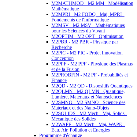
M2MATHMOD - M2 MM - Modélisation
Mathématique
M2MPRI - M2 FODQ - Maj. MPRI -
Fondements de l'Informatique
M2MSV - M2 MSV - Mathématiques
pour les Sciences du Vivant
M2OPTIM - M2 OPT - Optimisation
M2PBR - M2 PBR - Physique par
Recherche
M2PIC - M2 PIC - Projet Innovation
Conception
M2PPF - M2 PPF - Physique des Plasmas
et de la Fusion
M2PROBFIN - M2 PF - Probabilités et
Finance
M2QD - M2 QD - Dispositifs Quantiques
M2QLMN - M2 QLMN - Quantique,
Lumiere, Materiaux et Nanosciences
M2SMNO - M2 SMNO - Science des
Materiaux et des Nano-Objets
M2SOLIDS - M2 Mech - Maj. Solids -
Mecanique des Solides
M2WAPE - M2 Mech - Maj. WAPE -
Eau, Air, Pollution et Energies
Programme d'échange