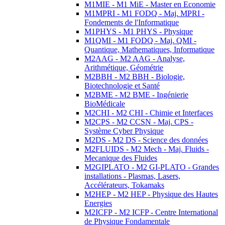
M1MIE - M1 MiE - Master en Economie
M1MPRI - M1 FODQ - Maj. MPRI -
Fondements de l'Informatique
M1PHYS - M1 PHYS - Physique
M1QMI - M1 FODQ - Maj. QMI -
Quantique, Mathematiques, Informatique
M2AAG - M2 AAG - Analyse,
Arithmétique, Géométrie
M2BBH - M2 BBH - Biologie,
Biotechnologie et Santé
M2BME - M2 BME - Ingénierie
BioMédicale
M2CHI - M2 CHI - Chimie et Interfaces
M2CPS - M2 CCSN - Maj. CPS -
Système Cyber Physique
M2DS - M2 DS - Science des données
M2FLUIDS - M2 Mech - Maj. Fluids -
Mecanique des Fluides
M2GIPLATO - M2 GI-PLATO - Grandes
installations - Plasmas, Lasers,
Accélérateurs, Tokamaks
M2HEP - M2 HEP - Physique des Hautes
Energies
M2ICFP - M2 ICFP - Centre International
de Physique Fondamentale