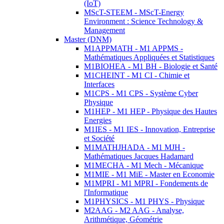
(IoT)
MScT-STEEM - MScT-Energy
Environment : Science Technology &
Management
Master (DNM)
M1APPMATH - M1 APPMS -
Mathématiques Appliquées et Statistiques
M1BIOHEA - M1 BH - Biologie et Santé
M1CHEINT - M1 CI - Chimie et
Interfaces
M1CPS - M1 CPS - Système Cyber
Physique
M1HEP - M1 HEP - Physique des Hautes
Energies
M1IES - M1 IES - Innovation, Entreprise
et Société
M1MATHJHADA - M1 MJH -
Mathématiques Jacques Hadamard
M1MECHA - M1 Mech - Mécanique
M1MIE - M1 MiE - Master en Economie
M1MPRI - M1 MPRI - Fondements de
l'Informatique
M1PHYSICS - M1 PHYS - Physique
M2AAG - M2 AAG - Analyse,
Arithmétique, Géométrie