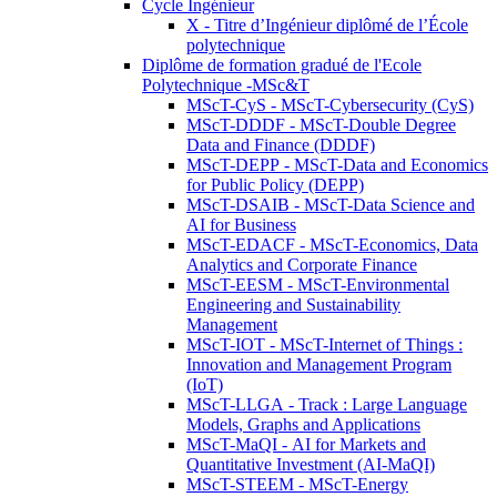
Cycle Ingénieur
X - Titre d’Ingénieur diplômé de l’École
polytechnique
Diplôme de formation gradué de l'Ecole
Polytechnique -MSc&T
MScT-CyS - MScT-Cybersecurity (CyS)
MScT-DDDF - MScT-Double Degree
Data and Finance (DDDF)
MScT-DEPP - MScT-Data and Economics
for Public Policy (DEPP)
MScT-DSAIB - MScT-Data Science and
AI for Business
MScT-EDACF - MScT-Economics, Data
Analytics and Corporate Finance
MScT-EESM - MScT-Environmental
Engineering and Sustainability
Management
MScT-IOT - MScT-Internet of Things :
Innovation and Management Program
(IoT)
MScT-LLGA - Track : Large Language
Models, Graphs and Applications
MScT-MaQI - AI for Markets and
Quantitative Investment (AI-MaQI)
MScT-STEEM - MScT-Energy