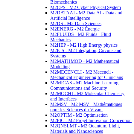
Biomechanics
M2CPS - M2 Cyber Physical System
M2DATAAI - M2 Data AI - Data and
Artificial Intelligence
M2DS - M2 Data Sciences
M2ENERG - M2 Énergie
M2FLUIDS - M2 Fluids - Fluid
Mechanics
M2HEP - M2 High Energy physics
M2ICS - M2 Integration, Circuits and
Systems
M2MATHMOD - M2 Mathematical
Modelling
M2MECENCLI - M2 Mecencli -
Mechanical Engineering for Clinicians
M2MICAS - M2 Machine Learning,
Communications and Security
M2MOCHI - M2 Molecular Chemistry
and Interfaces
M2MSV - M2 MSV - Mathématiques
pour les Sciences du Vivant
M2OPTIM - M2 Optimisation
M2PIC - M2 Projet Innovation Conception
M2QNSLMT - M2 Quantum, Light,
Materials and Nanosciences