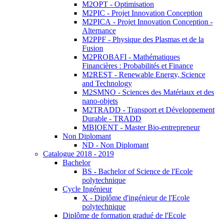
M2OPT - Optimisation
M2PIC - Projet Innovation Conception
M2PICA - Projet Innovation Conception -
Alternance
M2PPF - Physique des Plasmas et de la
Fusion
M2PROBAFI - Mathématiques
Financières : Probabilités et Finance
M2REST - Renewable Energy, Science
and Technology
M2SMNO - Sciences des Matériaux et des
nano-objets
M2TRADD - Transport et Développement
Durable - TRADD
MBIOENT - Master Bio-entrepreneur
Non Diplomant
ND - Non Diplomant
Catalogue 2018 - 2019
Bachelor
BS - Bachelor of Science de l'Ecole
polytechnique
Cycle Ingénieur
X - Diplôme d'ingénieur de l'Ecole
polytechnique
Diplôme de formation gradué de l'Ecole