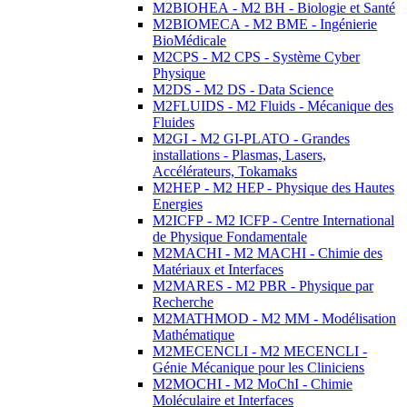
M2BIOHEA - M2 BH - Biologie et Santé
M2BIOMECA - M2 BME - Ingénierie
BioMédicale
M2CPS - M2 CPS - Système Cyber
Physique
M2DS - M2 DS - Data Science
M2FLUIDS - M2 Fluids - Mécanique des
Fluides
M2GI - M2 GI-PLATO - Grandes
installations - Plasmas, Lasers,
Accélérateurs, Tokamaks
M2HEP - M2 HEP - Physique des Hautes
Energies
M2ICFP - M2 ICFP - Centre International
de Physique Fondamentale
M2MACHI - M2 MACHI - Chimie des
Matériaux et Interfaces
M2MARES - M2 PBR - Physique par
Recherche
M2MATHMOD - M2 MM - Modélisation
Mathématique
M2MECENCLI - M2 MECENCLI -
Génie Mécanique pour les Cliniciens
M2MOCHI - M2 MoChI - Chimie
Moléculaire et Interfaces