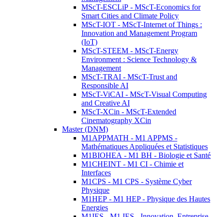
MScT-ESCLiP - MScT-Economics for
Smart Cities and Climate Policy
MScT-IOT - MScT-Internet of Things :
Innovation and Management Program
(IoT)
MScT-STEEM - MScT-Energy
Environment : Science Technology &
Management
MScT-TRAI - MScT-Trust and
Responsible AI
MScT-ViCAI - MScT-Visual Computing
and Creative AI
MScT-XCin - MScT-Extended
Cinematography XCin
Master (DNM)
M1APPMATH - M1 APPMS -
Mathématiques Appliquées et Statistiques
M1BIOHEA - M1 BH - Biologie et Santé
M1CHEINT - M1 CI - Chimie et
Interfaces
M1CPS - M1 CPS - Système Cyber
Physique
M1HEP - M1 HEP - Physique des Hautes
Energies
M1IES - M1 IES - Innovation, Entreprise