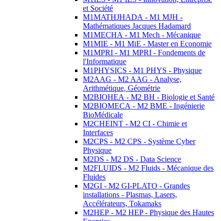
et Société
M1MATHJHADA - M1 MJH -
Mathématiques Jacques Hadamard
M1MECHA - M1 Mech - Mécanique
M1MIE - M1 MiE - Master en Economie
M1MPRI - M1 MPRI - Fondements de
l'Informatique
M1PHYSICS - M1 PHYS - Physique
M2AAG - M2 AAG - Analyse,
Arithmétique, Géométrie
M2BIOHEA - M2 BH - Biologie et Santé
M2BIOMECA - M2 BME - Ingénierie
BioMédicale
M2CHEINT - M2 CI - Chimie et
Interfaces
M2CPS - M2 CPS - Système Cyber
Physique
M2DS - M2 DS - Data Science
M2FLUIDS - M2 Fluids - Mécanique des
Fluides
M2GI - M2 GI-PLATO - Grandes
installations - Plasmas, Lasers,
Accélérateurs, Tokamaks
M2HEP - M2 HEP - Physique des Hautes