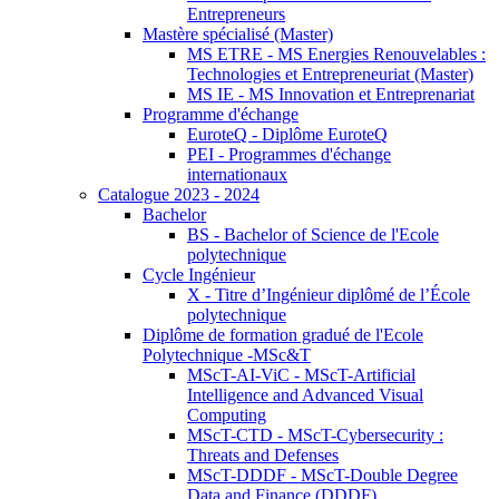
Entrepreneurs
Mastère spécialisé (Master)
MS ETRE - MS Energies Renouvelables :
Technologies et Entrepreneuriat (Master)
MS IE - MS Innovation et Entreprenariat
Programme d'échange
EuroteQ - Diplôme EuroteQ
PEI - Programmes d'échange
internationaux
Catalogue 2023 - 2024
Bachelor
BS - Bachelor of Science de l'Ecole
polytechnique
Cycle Ingénieur
X - Titre d’Ingénieur diplômé de l’École
polytechnique
Diplôme de formation gradué de l'Ecole
Polytechnique -MSc&T
MScT-AI-ViC - MScT-Artificial
Intelligence and Advanced Visual
Computing
MScT-CTD - MScT-Cybersecurity :
Threats and Defenses
MScT-DDDF - MScT-Double Degree
Data and Finance (DDDF)