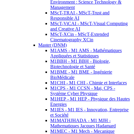
Environment : Science Technology &
Management
MScT-TRAI - MScT-Trust and
Responsible AI
MScT-ViCAI - MScT-Visual Computing
and Creative AI
MScT-XCin - MScT-Extended
Cinematography XCin
Master (DNM)
M1AMS - M1 AMS - Mathématiques
Appliquées et Statistiques
M1BBH - M1 BBH - Biologie,
Biotechnologie et Santé
M1BME - M1 BME - Ingénierie
BioMédicale
M1CHI - M1 CHI - Chimie et Interfaces
M1CPS - M1 CCSN - Maj. CPS -
Système Cyber Physique
M1HEP - M1 HEP - Physique des Hautes
Energies
M1IES - M1 IES - Innovation, Entreprise
et Société
M1MATHJHADA - M1 MJH -
Mathematiques Jacques Hadamard
M1MEC - M1 Mech - Mecanique