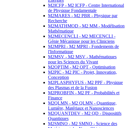
Energies
M2ICFP - M2 ICFP - Centre International
de Physique Fondamentale
M2MARES - M2 PBR - Physique par
Recherche
M2MATHMOD - M2 MM - Modélisation
Mathématique
M2MECENCLI - M2 MECENCLI -
Génie Mécanique pour les Cliniciens
M2MPRI - M2 MPRI - Fondements de
l'Informatique
M2MSV - M2 MSV - Mathématiques
pour les Sciences du Vivant
M2OPTIM - M2 OPT - Optimisation
M2PIC - M2 PIC - Projet, Innovation,
Conception
M2PLASPHYFUS - M2 PPF - Physique
des Plasmas et de la Fusion
M2PROBFIN - M2 PF - Probabilités et
Finance
M2QLMN - M2 QLMN - Quantique,
Lumière, Matériaux et Nanosciences
M2QUANTDEV - M2 QD - Dispositifs
Quantiques
M2SMNO - M2 SMNO - Science des