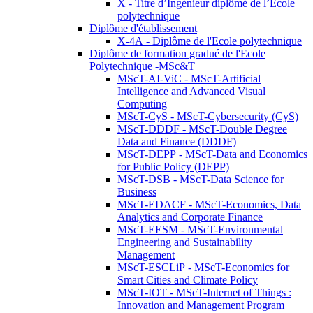
X - Titre d’Ingénieur diplômé de l’École
polytechnique
Diplôme d'établissement
X-4A - Diplôme de l'Ecole polytechnique
Diplôme de formation gradué de l'Ecole
Polytechnique -MSc&T
MScT-AI-ViC - MScT-Artificial
Intelligence and Advanced Visual
Computing
MScT-CyS - MScT-Cybersecurity (CyS)
MScT-DDDF - MScT-Double Degree
Data and Finance (DDDF)
MScT-DEPP - MScT-Data and Economics
for Public Policy (DEPP)
MScT-DSB - MScT-Data Science for
Business
MScT-EDACF - MScT-Economics, Data
Analytics and Corporate Finance
MScT-EESM - MScT-Environmental
Engineering and Sustainability
Management
MScT-ESCLiP - MScT-Economics for
Smart Cities and Climate Policy
MScT-IOT - MScT-Internet of Things :
Innovation and Management Program