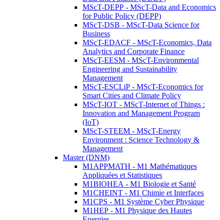
MScT-DEPP - MScT-Data and Economics
for Public Policy (DEPP)
MScT-DSB - MScT-Data Science for
Business
MScT-EDACF - MScT-Economics, Data
Analytics and Corporate Finance
MScT-EESM - MScT-Environmental
Engineering and Sustainability
Management
MScT-ESCLiP - MScT-Economics for
Smart Cities and Climate Policy
MScT-IOT - MScT-Internet of Things :
Innovation and Management Program
(IoT)
MScT-STEEM - MScT-Energy
Environment : Science Technology &
Management
Master (DNM)
M1APPMATH - M1 Mathématiques
Appliquées et Statistiques
M1BIOHEA - M1 Biologie et Santé
M1CHEINT - M1 Chimie et Interfaces
M1CPS - M1 Système Cyber Physique
M1HEP - M1 Physique des Hautes
Energies