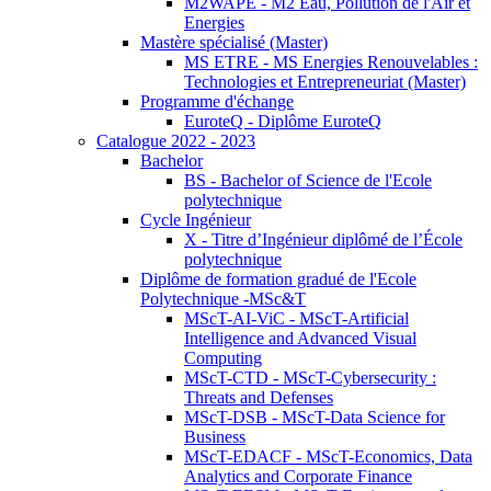
M2WAPE - M2 Eau, Pollution de l'Air et
Energies
Mastère spécialisé (Master)
MS ETRE - MS Energies Renouvelables :
Technologies et Entrepreneuriat (Master)
Programme d'échange
EuroteQ - Diplôme EuroteQ
Catalogue 2022 - 2023
Bachelor
BS - Bachelor of Science de l'Ecole
polytechnique
Cycle Ingénieur
X - Titre d’Ingénieur diplômé de l’École
polytechnique
Diplôme de formation gradué de l'Ecole
Polytechnique -MSc&T
MScT-AI-ViC - MScT-Artificial
Intelligence and Advanced Visual
Computing
MScT-CTD - MScT-Cybersecurity :
Threats and Defenses
MScT-DSB - MScT-Data Science for
Business
MScT-EDACF - MScT-Economics, Data
Analytics and Corporate Finance