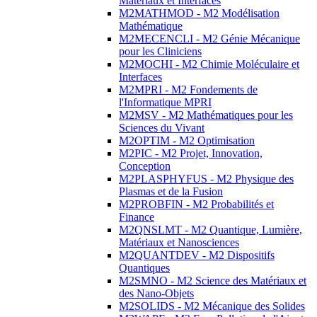
Matériaux et Interfaces
M2MATHMOD - M2 Modélisation
Mathématique
M2MECENCLI - M2 Génie Mécanique
pour les Cliniciens
M2MOCHI - M2 Chimie Moléculaire et
Interfaces
M2MPRI - M2 Fondements de
l'Informatique MPRI
M2MSV - M2 Mathématiques pour les
Sciences du Vivant
M2OPTIM - M2 Optimisation
M2PIC - M2 Projet, Innovation,
Conception
M2PLASPHYFUS - M2 Physique des
Plasmas et de la Fusion
M2PROBFIN - M2 Probabilités et
Finance
M2QNSLMT - M2 Quantique, Lumière,
Matériaux et Nanosciences
M2QUANTDEV - M2 Dispositifs
Quantiques
M2SMNO - M2 Science des Matériaux et
des Nano-Objets
M2SOLIDS - M2 Mécanique des Solides