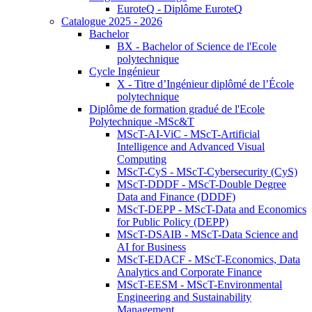
EuroteQ - Diplôme EuroteQ
Catalogue 2025 - 2026
Bachelor
BX - Bachelor of Science de l'Ecole
polytechnique
Cycle Ingénieur
X - Titre d’Ingénieur diplômé de l’École
polytechnique
Diplôme de formation gradué de l'Ecole
Polytechnique -MSc&T
MScT-AI-ViC - MScT-Artificial
Intelligence and Advanced Visual
Computing
MScT-CyS - MScT-Cybersecurity (CyS)
MScT-DDDF - MScT-Double Degree
Data and Finance (DDDF)
MScT-DEPP - MScT-Data and Economics
for Public Policy (DEPP)
MScT-DSAIB - MScT-Data Science and
AI for Business
MScT-EDACF - MScT-Economics, Data
Analytics and Corporate Finance
MScT-EESM - MScT-Environmental
Engineering and Sustainability
Management