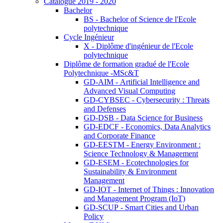
Catalogue 2019 - 2020
Bachelor
BS - Bachelor of Science de l'Ecole
polytechnique
Cycle Ingénieur
X - Diplôme d'ingénieur de l'Ecole
polytechnique
Diplôme de formation gradué de l'Ecole
Polytechnique -MSc&T
GD-AIM - Artificial Intelligence and
Advanced Visual Computing
GD-CYBSEC - Cybersecurity : Threats
and Defenses
GD-DSB - Data Science for Business
GD-EDCF - Economics, Data Analytics
and Corporate Finance
GD-EESTM - Energy Environment :
Science Technology & Management
GD-ESEM - Ecotechnologies for
Sustainability & Environment
Management
GD-IOT - Internet of Things : Innovation
and Management Program (IoT)
GD-SCUP - Smart Cities and Urban
Policy