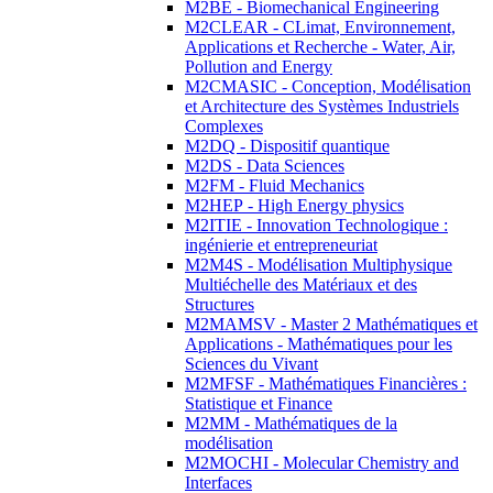
M2BE - Biomechanical Engineering
M2CLEAR - CLimat, Environnement,
Applications et Recherche - Water, Air,
Pollution and Energy
M2CMASIC - Conception, Modélisation
et Architecture des Systèmes Industriels
Complexes
M2DQ - Dispositif quantique
M2DS - Data Sciences
M2FM - Fluid Mechanics
M2HEP - High Energy physics
M2ITIE - Innovation Technologique :
ingénierie et entrepreneuriat
M2M4S - Modélisation Multiphysique
Multiéchelle des Matériaux et des
Structures
M2MAMSV - Master 2 Mathématiques et
Applications - Mathématiques pour les
Sciences du Vivant
M2MFSF - Mathématiques Financières :
Statistique et Finance
M2MM - Mathématiques de la
modélisation
M2MOCHI - Molecular Chemistry and
Interfaces