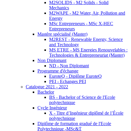
M2SOLIDS - M2 Solids - Solid
Mechanics
M2WAPE - M2 Water, Air, Pollution and
Energy
MSc Entrepreneurs - MSc X-HEC
Entrepreneurs
Mastère spécialisé (Master)
M2REST - Renewable Energy, Science
and Technology
MS ETRE - MS Energies Renouvelables :
Technologies & Entrepreneuriat (Master)
Non Diplomant
ND - Non Diplomant
Programme d'échange
EuroteQ - Diplôme EuroteQ
PEI - Echanges PEI
Catalogue 2021 - 2022
Bachelor
BS - Bachelor of Science de l'Ecole
polytechnique
Cycle Ingénieur
X - Titre d’Ingénieur diplômé de l’École
polytechnique
Diplôme de formation gradué de l'Ecole
Polytechnique -MSc&T