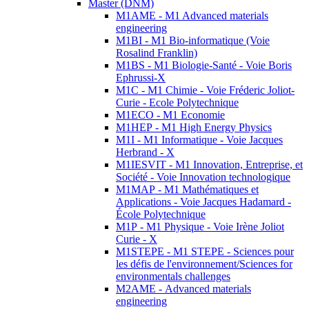
Master (DNM)
M1AME - M1 Advanced materials
engineering
M1BI - M1 Bio-informatique (Voie
Rosalind Franklin)
M1BS - M1 Biologie-Santé - Voie Boris
Ephrussi-X
M1C - M1 Chimie - Voie Fréderic Joliot-
Curie - Ecole Polytechnique
M1ECO - M1 Economie
M1HEP - M1 High Energy Physics
M1I - M1 Informatique - Voie Jacques
Herbrand - X
M1IESVIT - M1 Innovation, Entreprise, et
Société - Voie Innovation technologique
M1MAP - M1 Mathématiques et
Applications - Voie Jacques Hadamard -
École Polytechnique
M1P - M1 Physique - Voie Irène Joliot
Curie - X
M1STEPE - M1 STEPE - Sciences pour
les défis de l'environnement/Sciences for
environmentals challenges
M2AME - Advanced materials
engineering