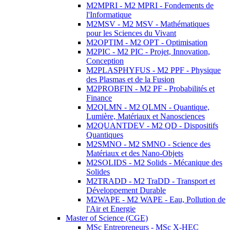
M2MPRI - M2 MPRI - Fondements de
l'Informatique
M2MSV - M2 MSV - Mathématiques
pour les Sciences du Vivant
M2OPTIM - M2 OPT - Optimisation
M2PIC - M2 PIC - Projet, Innovation,
Conception
M2PLASPHYFUS - M2 PPF - Physique
des Plasmas et de la Fusion
M2PROBFIN - M2 PF - Probabilités et
Finance
M2QLMN - M2 QLMN - Quantique,
Lumière, Matériaux et Nanosciences
M2QUANTDEV - M2 QD - Dispositifs
Quantiques
M2SMNO - M2 SMNO - Science des
Matériaux et des Nano-Objets
M2SOLIDS - M2 Solids - Mécanique des
Solides
M2TRADD - M2 TraDD - Transport et
Développement Durable
M2WAPE - M2 WAPE - Eau, Pollution de
l'Air et Energie
Master of Science (CGE)
MSc Entrepreneurs - MSc X-HEC