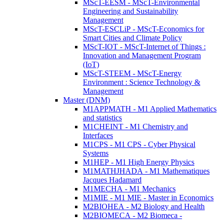
MScT-EESM - MScT-Environmental
Engineering and Sustainability
Management
MScT-ESCLiP - MScT-Economics for
Smart Cities and Climate Policy
MScT-IOT - MScT-Internet of Things :
Innovation and Management Program
(IoT)
MScT-STEEM - MScT-Energy
Environment : Science Technology &
Management
Master (DNM)
M1APPMATH - M1 Applied Mathematics
and statistics
M1CHEINT - M1 Chemistry and
Interfaces
M1CPS - M1 CPS - Cyber Physical
Systems
M1HEP - M1 High Energy Physics
M1MATHJHADA - M1 Mathematiques
Jacques Hadamard
M1MECHA - M1 Mechanics
M1MIE - M1 MIE - Master in Economics
M2BIOHEA - M2 Biology and Health
M2BIOMECA - M2 Biomeca -