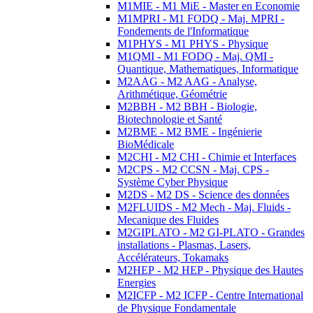
M1MIE - M1 MiE - Master en Economie
M1MPRI - M1 FODQ - Maj. MPRI -
Fondements de l'Informatique
M1PHYS - M1 PHYS - Physique
M1QMI - M1 FODQ - Maj. QMI -
Quantique, Mathematiques, Informatique
M2AAG - M2 AAG - Analyse,
Arithmétique, Géométrie
M2BBH - M2 BBH - Biologie,
Biotechnologie et Santé
M2BME - M2 BME - Ingénierie
BioMédicale
M2CHI - M2 CHI - Chimie et Interfaces
M2CPS - M2 CCSN - Maj. CPS -
Système Cyber Physique
M2DS - M2 DS - Science des données
M2FLUIDS - M2 Mech - Maj. Fluids -
Mecanique des Fluides
M2GIPLATO - M2 GI-PLATO - Grandes
installations - Plasmas, Lasers,
Accélérateurs, Tokamaks
M2HEP - M2 HEP - Physique des Hautes
Energies
M2ICFP - M2 ICFP - Centre International
de Physique Fondamentale