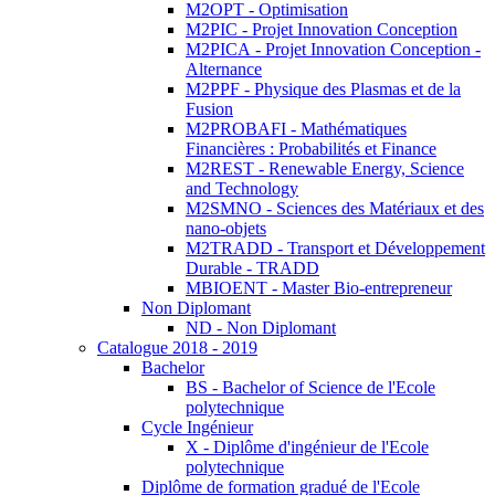
M2OPT - Optimisation
M2PIC - Projet Innovation Conception
M2PICA - Projet Innovation Conception -
Alternance
M2PPF - Physique des Plasmas et de la
Fusion
M2PROBAFI - Mathématiques
Financières : Probabilités et Finance
M2REST - Renewable Energy, Science
and Technology
M2SMNO - Sciences des Matériaux et des
nano-objets
M2TRADD - Transport et Développement
Durable - TRADD
MBIOENT - Master Bio-entrepreneur
Non Diplomant
ND - Non Diplomant
Catalogue 2018 - 2019
Bachelor
BS - Bachelor of Science de l'Ecole
polytechnique
Cycle Ingénieur
X - Diplôme d'ingénieur de l'Ecole
polytechnique
Diplôme de formation gradué de l'Ecole