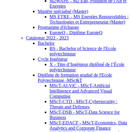
M2WAPE - M2 Eau, Pollution de l'Air et
Energies
Mastère spécialisé (Master)
MS ETRE - MS Energies Renouvelables :
Technologies et Entrepreneuriat (Master)
Programme d'échange
EuroteQ - Diplôme EuroteQ
Catalogue 2022 - 2023
Bachelor
BS - Bachelor of Science de l'Ecole
polytechnique
Cycle Ingénieur
X - Titre d’Ingénieur diplômé de l’École
polytechnique
Diplôme de formation gradué de l'Ecole
Polytechnique -MSc&T
MScT-AI-ViC - MScT-Artificial
Intelligence and Advanced Visual
Computing
MScT-CTD - MScT-Cybersecurity :
Threats and Defenses
MScT-DSB - MScT-Data Science for
Business
MScT-EDACF - MScT-Economics, Data
Analytics and Corporate Finance