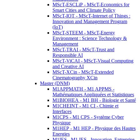
MScT-ESCLiP - MScT-Economics for
Smart Cities and Climate Policy
MScT-IOT - MScT-Internet of Things :
Innovation and Management Program
(IoT)
MScT-STEEM - MScT-Energy
Environment : Science Technology &
Management
MScT-TRAI - MScT-Trust and
Responsible AI
MScT-ViCAI - MScT-Visual Computing
and Creative AI
MScT-XCin - MScT-Extended
Cinematography XCin
Master (DNM)
M1APPMATH - M1 APPMS -
Mathématiques Appliquées et Statistiques
M1BIOHEA - M1 BH - Biologie et Santé
M1CHEINT - M1 CI - Chimie et
Interfaces
M1CPS - M1 CPS - Système Cyber
Physique
M1HEP - M1 HEP - Physique des Hautes
Energies
M1IES - M1 IES - Innovation, Entreprise