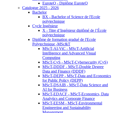
EuroteQ - Diplôme EuroteQ
Catalogue 2025 - 2026
Bachelor
BX - Bachelor of Science de l'Ecole
polytechnique
Cycle Ingénieur
X - Titre d’Ingénieur diplômé de l’École
polytechnique
Diplôme de formation gradué de l'Ecole
Polytechnique -MSc&T
MScT-AI-ViC - MScT-Artificial
Intelligence and Advanced Visual
Computing
MScT-CyS - MScT-Cybersecurity (CyS)
MScT-DDDF - MScT-Double Degree
Data and Finance (DDDF)
MScT-DEPP - MScT-Data and Economics
for Public Policy (DEPP)
MScT-DSAIB - MScT-Data Science and
AI for Business
MScT-EDACF - MScT-Economics, Data
Analytics and Corporate Finance
MScT-EESM - MScT-Environmental
Engineering and Sustainability
Management