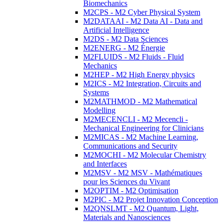
Biomechanics
M2CPS - M2 Cyber Physical System
M2DATAAI - M2 Data AI - Data and
Artificial Intelligence
M2DS - M2 Data Sciences
M2ENERG - M2 Énergie
M2FLUIDS - M2 Fluids - Fluid
Mechanics
M2HEP - M2 High Energy physics
M2ICS - M2 Integration, Circuits and
Systems
M2MATHMOD - M2 Mathematical
Modelling
M2MECENCLI - M2 Mecencli -
Mechanical Engineering for Clinicians
M2MICAS - M2 Machine Learning,
Communications and Security
M2MOCHI - M2 Molecular Chemistry
and Interfaces
M2MSV - M2 MSV - Mathématiques
pour les Sciences du Vivant
M2OPTIM - M2 Optimisation
M2PIC - M2 Projet Innovation Conception
M2QNSLMT - M2 Quantum, Light,
Materials and Nanosciences