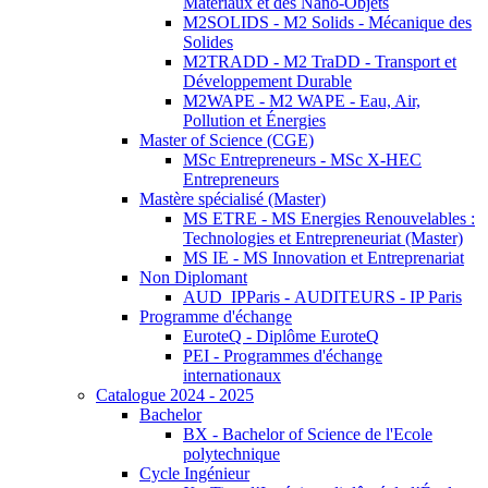
Matériaux et des Nano-Objets
M2SOLIDS - M2 Solids - Mécanique des
Solides
M2TRADD - M2 TraDD - Transport et
Développement Durable
M2WAPE - M2 WAPE - Eau, Air,
Pollution et Énergies
Master of Science (CGE)
MSc Entrepreneurs - MSc X-HEC
Entrepreneurs
Mastère spécialisé (Master)
MS ETRE - MS Energies Renouvelables :
Technologies et Entrepreneuriat (Master)
MS IE - MS Innovation et Entreprenariat
Non Diplomant
AUD_IPParis - AUDITEURS - IP Paris
Programme d'échange
EuroteQ - Diplôme EuroteQ
PEI - Programmes d'échange
internationaux
Catalogue 2024 - 2025
Bachelor
BX - Bachelor of Science de l'Ecole
polytechnique
Cycle Ingénieur