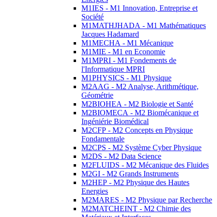
M1IES - M1 Innovation, Entreprise et
Société
M1MATHJHADA - M1 Mathématiques
Jacques Hadamard
M1MECHA - M1 Mécanique
M1MIE - M1 en Economie
M1MPRI - M1 Fondements de
l'Informatique MPRI
M1PHYSICS - M1 Physique
M2AAG - M2 Analyse, Arithmétique,
Géométrie
M2BIOHEA - M2 Biologie et Santé
M2BIOMECA - M2 Biomécanique et
Ingéniérie Biomédical
M2CFP - M2 Concepts en Physique
Fondamentale
M2CPS - M2 Système Cyber Physique
M2DS - M2 Data Science
M2FLUIDS - M2 Mécanique des Fluides
M2GI - M2 Grands Instruments
M2HEP - M2 Physique des Hautes
Energies
M2MARES - M2 Physique par Recherche
M2MATCHEINT - M2 Chimie des