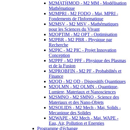
M2MATHMOD - M2 MM - Modélisation
Mathématique
M2MPRI - M2 FODQ - Maj. MPRI -
Fondements de l'Informatique
M2MSV - M2 MSV - Mathématiques
pour les Sciences du Vivant
M2OPTIM - M2 OPT - Optimisation
M2PBR - M2 PBR - Physique par
Recherche
M2PIC - M2 PIC - Projet Innovation
Conception
M2PPF - M2 PPF - Physique des Plasmas
et de la Fusion
M2PROBFIN - M2 PF - Probabilités et
Finance
M2QD - M2 QD - Dispositifs Quantiques
M2QLMN - M2 QLMN - Quantique,
Lumiere, Materiaux et Nanosciences
M2SMNO - M2 SMNO - Science des
Materiaux et des Nano-Objets
M2SOLIDS - M2 Mech - Maj. Solids -
Mecanique des Solides
M2WAPE - M2 Mech - Maj. WAPE -
Eau, Air, Pollution et Energies
Programme d'échange