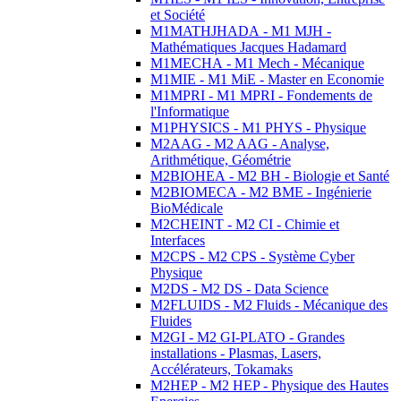
et Société
M1MATHJHADA - M1 MJH -
Mathématiques Jacques Hadamard
M1MECHA - M1 Mech - Mécanique
M1MIE - M1 MiE - Master en Economie
M1MPRI - M1 MPRI - Fondements de
l'Informatique
M1PHYSICS - M1 PHYS - Physique
M2AAG - M2 AAG - Analyse,
Arithmétique, Géométrie
M2BIOHEA - M2 BH - Biologie et Santé
M2BIOMECA - M2 BME - Ingénierie
BioMédicale
M2CHEINT - M2 CI - Chimie et
Interfaces
M2CPS - M2 CPS - Système Cyber
Physique
M2DS - M2 DS - Data Science
M2FLUIDS - M2 Fluids - Mécanique des
Fluides
M2GI - M2 GI-PLATO - Grandes
installations - Plasmas, Lasers,
Accélérateurs, Tokamaks
M2HEP - M2 HEP - Physique des Hautes