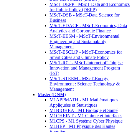
MScT-DEPP - MScT-Data and Economics
for Public Policy (DEPP)
MScT-DSB - MScT-Data Science for
Business
MScT-EDACF - MScT-Economics, Data
Analytics and Corporate Finance
MScT-EESM - MScT-Environmental
Engineering and Sustainability
Management
MScT-ESCLiP - MScT-Economics for
Smart Cities and Climate Policy
MScT-IOT - MScT-Internet of Things :
Innovation and Management Program
(IoT)
MScT-STEEM - MScT-Energy
Environment : Science Technology &
Management
Master (DNM)
M1APPMATH - M1 Mathématiques
Appliquées et Statistiques
M1BIOHEA - M1 Biologie et Santé
M1CHEINT - M1 Chimie et Interfaces
M1CPS - M1 Système Cyber Physique
M1HEP - M1 Physique des Hautes
Energies