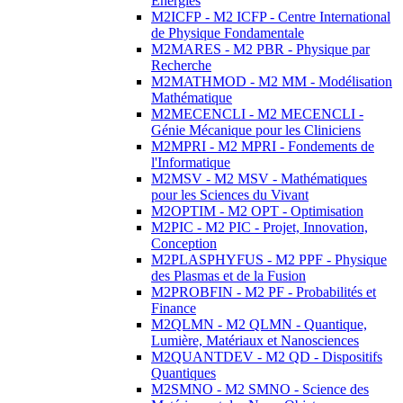
Energies
M2ICFP - M2 ICFP - Centre International
de Physique Fondamentale
M2MARES - M2 PBR - Physique par
Recherche
M2MATHMOD - M2 MM - Modélisation
Mathématique
M2MECENCLI - M2 MECENCLI -
Génie Mécanique pour les Cliniciens
M2MPRI - M2 MPRI - Fondements de
l'Informatique
M2MSV - M2 MSV - Mathématiques
pour les Sciences du Vivant
M2OPTIM - M2 OPT - Optimisation
M2PIC - M2 PIC - Projet, Innovation,
Conception
M2PLASPHYFUS - M2 PPF - Physique
des Plasmas et de la Fusion
M2PROBFIN - M2 PF - Probabilités et
Finance
M2QLMN - M2 QLMN - Quantique,
Lumière, Matériaux et Nanosciences
M2QUANTDEV - M2 QD - Dispositifs
Quantiques
M2SMNO - M2 SMNO - Science des