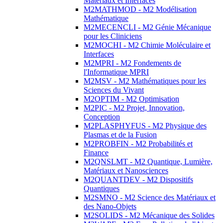
Matériaux et Interfaces
M2MATHMOD - M2 Modélisation
Mathématique
M2MECENCLI - M2 Génie Mécanique
pour les Cliniciens
M2MOCHI - M2 Chimie Moléculaire et
Interfaces
M2MPRI - M2 Fondements de
l'Informatique MPRI
M2MSV - M2 Mathématiques pour les
Sciences du Vivant
M2OPTIM - M2 Optimisation
M2PIC - M2 Projet, Innovation,
Conception
M2PLASPHYFUS - M2 Physique des
Plasmas et de la Fusion
M2PROBFIN - M2 Probabilités et
Finance
M2QNSLMT - M2 Quantique, Lumière,
Matériaux et Nanosciences
M2QUANTDEV - M2 Dispositifs
Quantiques
M2SMNO - M2 Science des Matériaux et
des Nano-Objets
M2SOLIDS - M2 Mécanique des Solides