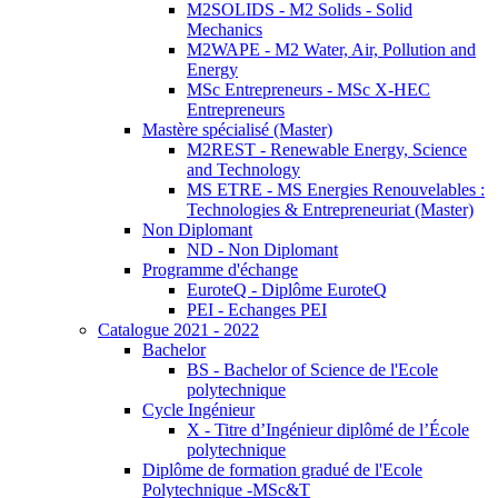
M2SOLIDS - M2 Solids - Solid
Mechanics
M2WAPE - M2 Water, Air, Pollution and
Energy
MSc Entrepreneurs - MSc X-HEC
Entrepreneurs
Mastère spécialisé (Master)
M2REST - Renewable Energy, Science
and Technology
MS ETRE - MS Energies Renouvelables :
Technologies & Entrepreneuriat (Master)
Non Diplomant
ND - Non Diplomant
Programme d'échange
EuroteQ - Diplôme EuroteQ
PEI - Echanges PEI
Catalogue 2021 - 2022
Bachelor
BS - Bachelor of Science de l'Ecole
polytechnique
Cycle Ingénieur
X - Titre d’Ingénieur diplômé de l’École
polytechnique
Diplôme de formation gradué de l'Ecole
Polytechnique -MSc&T