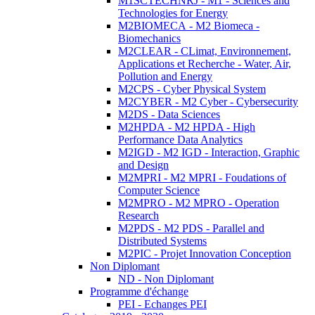
M1SCTECHNRJ - M1 - Sciences and
Technologies for Energy
M2BIOMECA - M2 Biomeca -
Biomechanics
M2CLEAR - CLimat, Environnement,
Applications et Recherche - Water, Air,
Pollution and Energy
M2CPS - Cyber Physical System
M2CYBER - M2 Cyber - Cybersecurity
M2DS - Data Sciences
M2HPDA - M2 HPDA - High
Performance Data Analytics
M2IGD - M2 IGD - Interaction, Graphic
and Design
M2MPRI - M2 MPRI - Foudations of
Computer Science
M2MPRO - M2 MPRO - Operation
Research
M2PDS - M2 PDS - Parallel and
Distributed Systems
M2PIC - Projet Innovation Conception
Non Diplomant
ND - Non Diplomant
Programme d'échange
PEI - Echanges PEI