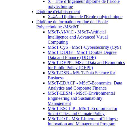
X - Titre d’Ingénieur diplômé de l’École
polytechnique
Diplôme d'établissement
X-4A - Diplôme de l'Ecole polytechnique
Diplôme de formation gradué de l'Ecole
Polytechnique -MSc&T
MScT-AI-ViC - MScT-Artificial
Intelligence and Advanced Visual
Computing
MScT-CyS - MScT-Cybersecurity (CyS)
MScT-DDDF - MScT-Double Degree
Data and Finance (DDDF)
MScT-DEPP - MScT-Data and Economics
for Public Policy (DEPP)
MScT-DSB - MScT-Data Science for
Business
MScT-EDACF - MScT-Economics, Data
Analytics and Corporate Finance
MScT-EESM - MScT-Environmental
Engineering and Sustainability
Management
MScT-ESCLiP - MScT-Economics for
Smart Cities and Climate Policy
MScT-IOT - MScT-Internet of Things :
Innovation and Management Program