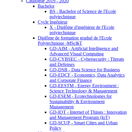
Catalogue 2019 - 2020
Bachelor
BS - Bachelor of Science de l'Ecole
polytechnique
Cycle Ingénieur
X - Diplôme d'ingénieur de l'Ecole
polytechnique
Diplôme de formation gradué de l'Ecole
Polytechnique -MSc&T
GD-AIM - Artificial Intelligence and
Advanced Visual Computing
GD-CYBSEC - Cybersecurity : Threats
and Defenses
GD-DSB - Data Science for Business
GD-EDCF - Economics, Data Analytics
and Corporate Finance
GD-EESTM - Energy Environment :
Science Technology & Management
GD-ESEM - Ecotechnologies for
Sustainability & Environment
Management
GD-IOT - Internet of Things : Innovation
and Management Program (IoT)
GD-SCUP - Smart Cities and Urban
Policy