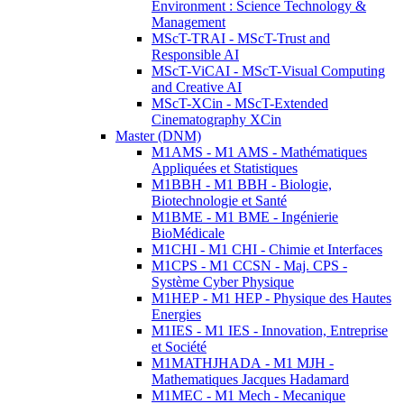
Environment : Science Technology &
Management
MScT-TRAI - MScT-Trust and
Responsible AI
MScT-ViCAI - MScT-Visual Computing
and Creative AI
MScT-XCin - MScT-Extended
Cinematography XCin
Master (DNM)
M1AMS - M1 AMS - Mathématiques
Appliquées et Statistiques
M1BBH - M1 BBH - Biologie,
Biotechnologie et Santé
M1BME - M1 BME - Ingénierie
BioMédicale
M1CHI - M1 CHI - Chimie et Interfaces
M1CPS - M1 CCSN - Maj. CPS -
Système Cyber Physique
M1HEP - M1 HEP - Physique des Hautes
Energies
M1IES - M1 IES - Innovation, Entreprise
et Société
M1MATHJHADA - M1 MJH -
Mathematiques Jacques Hadamard
M1MEC - M1 Mech - Mecanique