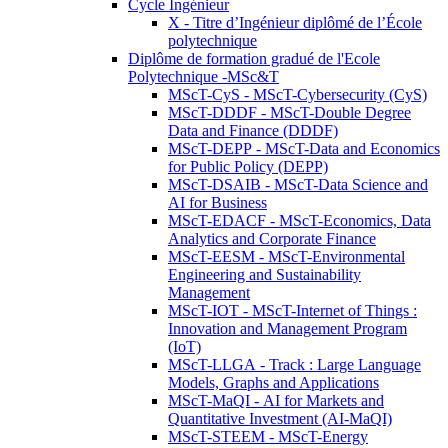
Cycle Ingénieur
X - Titre d’Ingénieur diplômé de l’École
polytechnique
Diplôme de formation gradué de l'Ecole
Polytechnique -MSc&T
MScT-CyS - MScT-Cybersecurity (CyS)
MScT-DDDF - MScT-Double Degree
Data and Finance (DDDF)
MScT-DEPP - MScT-Data and Economics
for Public Policy (DEPP)
MScT-DSAIB - MScT-Data Science and
AI for Business
MScT-EDACF - MScT-Economics, Data
Analytics and Corporate Finance
MScT-EESM - MScT-Environmental
Engineering and Sustainability
Management
MScT-IOT - MScT-Internet of Things :
Innovation and Management Program
(IoT)
MScT-LLGA - Track : Large Language
Models, Graphs and Applications
MScT-MaQI - AI for Markets and
Quantitative Investment (AI-MaQI)
MScT-STEEM - MScT-Energy