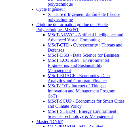
polytechnique
Cycle Ingénieur
X - Titre d’Ingénieur diplômé de l’École
polytechnique
Diplôme de formation gradué de l'Ecole
Polytechnique -MSc&T
MScT-AIAVC - Artificial Intelligence and
Advanced Visual Computing
MScT-CTD - Cybersecurity : Threats and
Defenses
MScT-DSB - Data Science for Business
MScT-ECOSEM - Environmental
Engineering and Sustainability
Management
MScT-EDACF - Economics, Data
Analytics and Corporate Finance
MScT-IOT - Internet of Things :
Innovation and Management Program
(IoT)
MScT-SCUP - Economics for Smart Cities
and Climate Policy
MScT-STEEM - Energy Environment :
Science Technology & Management
Master (DNM)
M1APPMATH - M1 - Applied