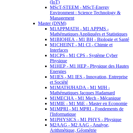
(IoT)
MScT-STEEM - MScT-Energy
Environment : Science Technology &
Management
Master (DNM)
M1APPMATH - M1 APPMS -
Mathématiques Appliquées et Statistiques
M1BIOHEA - M1 BH - Biologie et Santé
M1CHEINT - M1 CI - Chimie et
Interfaces
M1CPS - M1 CPS - Système Cyber
Physique
M1HEP - M1 HEP - Physique des Hautes
Energies
M1IES - M1 IES - Innovation, Entreprise
et Société
M1MATHJHADA - M1 MJH -
Mathématiques Jacques Hadamard
M1MECHA - M1 Mech - Mécanique
M1MIE - M1 MiE - Master en Economie
M1MPRI - M1 MPRI - Fondements de
l'Informatique
M1PHYSICS - M1 PHYS - Physique
M2AAG - M2 AAG - Analyse,
Arithmétique, Géométrie