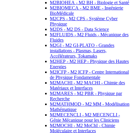
M2BIOHEA - M2 BH - Biologie et Santé
M2BIOMECA - M2 BME - Ingénierie
BioMédicale
M2CPS - M2 CPS - Système Cyber
Physique
M2DS - M2 DS - Data Science
M2FLUIDS - M2 Fluids - Mécanique des
Fluides
M2GI - M2 GI-PLATO - Grandes
installations - Plasmas, Lasers,
Accélérateurs, Tokamaks
M2HEP - M2 HEP - Physique des Hautes
Energies
M2ICFP - M2 ICFP - Centre International
de Physique Fondamentale
M2MACHI - M2 MACHI - Chimie des
Matériaux et Interfaces
M2MARES - M2 PBR - Physique par
Recherche
M2MATHMOD - M2 MM - Modélisation
Mathématique
M2MECENCLI - M2 MECENCLI -
Génie Mécanique pour les Cliniciens
M2MOCHI - M2 MoChI - Chimie
Moléculaire et Interfaces