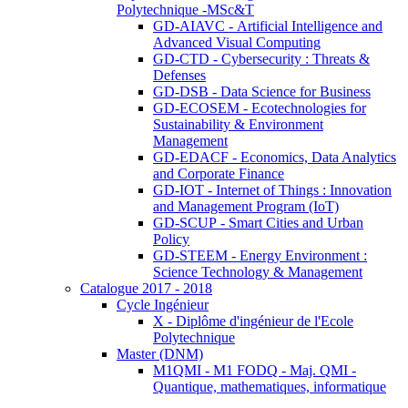
Polytechnique -MSc&T
GD-AIAVC - Artificial Intelligence and
Advanced Visual Computing
GD-CTD - Cybersecurity : Threats &
Defenses
GD-DSB - Data Science for Business
GD-ECOSEM - Ecotechnologies for
Sustainability & Environment
Management
GD-EDACF - Economics, Data Analytics
and Corporate Finance
GD-IOT - Internet of Things : Innovation
and Management Program (IoT)
GD-SCUP - Smart Cities and Urban
Policy
GD-STEEM - Energy Environment :
Science Technology & Management
Catalogue 2017 - 2018
Cycle Ingénieur
X - Diplôme d'ingénieur de l'Ecole
Polytechnique
Master (DNM)
M1QMI - M1 FODQ - Maj. QMI -
Quantique, mathematiques, informatique