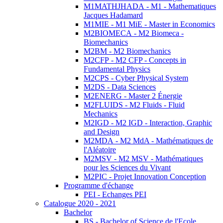
M1MATHJHADA - M1 - Mathematiques
Jacques Hadamard
M1MIE - M1 MiE - Master in Economics
M2BIOMECA - M2 Biomeca -
Biomechanics
M2BM - M2 Biomechanics
M2CFP - M2 CFP - Concepts in
Fundamental Physics
M2CPS - Cyber Physical System
M2DS - Data Sciences
M2ENERG - Master 2 Énergie
M2FLUIDS - M2 Fluids - Fluid
Mechanics
M2IGD - M2 IGD - Interaction, Graphic
and Design
M2MDA - M2 MdA - Mathématiques de
l'Aléatoire
M2MSV - M2 MSV - Mathématiques
pour les Sciences du Vivant
M2PIC - Projet Innovation Conception
Programme d'échange
PEI - Echanges PEI
Catalogue 2020 - 2021
Bachelor
BS - Bachelor of Science de l'Ecole