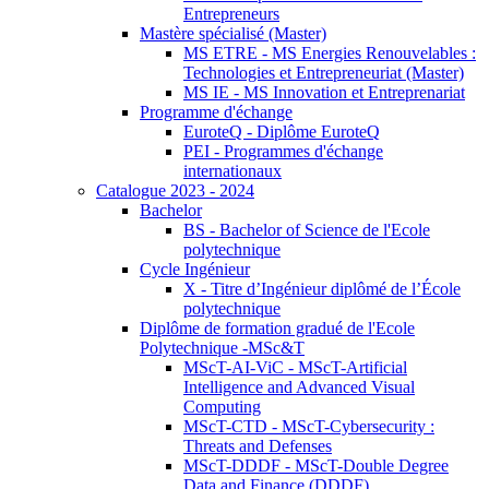
Entrepreneurs
Mastère spécialisé (Master)
MS ETRE - MS Energies Renouvelables :
Technologies et Entrepreneuriat (Master)
MS IE - MS Innovation et Entreprenariat
Programme d'échange
EuroteQ - Diplôme EuroteQ
PEI - Programmes d'échange
internationaux
Catalogue 2023 - 2024
Bachelor
BS - Bachelor of Science de l'Ecole
polytechnique
Cycle Ingénieur
X - Titre d’Ingénieur diplômé de l’École
polytechnique
Diplôme de formation gradué de l'Ecole
Polytechnique -MSc&T
MScT-AI-ViC - MScT-Artificial
Intelligence and Advanced Visual
Computing
MScT-CTD - MScT-Cybersecurity :
Threats and Defenses
MScT-DDDF - MScT-Double Degree
Data and Finance (DDDF)