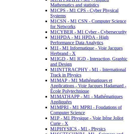
Mathematics and statistics
M1CPS - M1 CPS - Cyber Physical
Systems
M1CSN - M1 CSN - Computer Science
for Networks
M1CYBER - M1 Cyber - Cybersecurity
M1HPDA - M1 HPDA - High
Performance Data Analytics
M1I - M1 Informatique - Voie Jacques
Herbrand - X
M1IGD - M1 IGD - Interaction, Graphic
and Design
M1INTTRACPHY - M1 - International
Track in Physics
M1MAP - M1 Mathématiques et
Applications - Voie Jacques Hadamard -
École Polytechnique
M1MATHAPP - M1 - Mathématiques
Appliquées
M1MPRI - M1 MPRI - Foudations of
Computer Science
M1P - M1 Physique - Voie Irène Joliot
Curie - X
M1PHYSICS - M1 - Physics