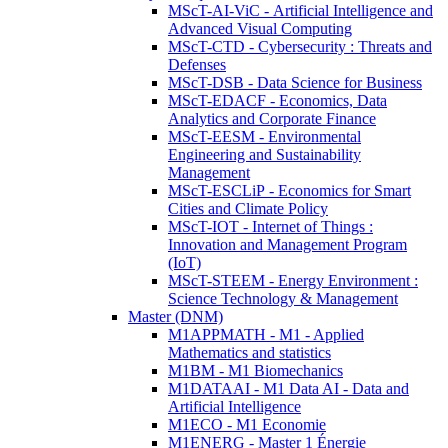
MScT-AI-ViC - Artificial Intelligence and
Advanced Visual Computing
MScT-CTD - Cybersecurity : Threats and
Defenses
MScT-DSB - Data Science for Business
MScT-EDACF - Economics, Data
Analytics and Corporate Finance
MScT-EESM - Environmental
Engineering and Sustainability
Management
MScT-ESCLiP - Economics for Smart
Cities and Climate Policy
MScT-IOT - Internet of Things :
Innovation and Management Program
(IoT)
MScT-STEEM - Energy Environment :
Science Technology & Management
Master (DNM)
M1APPMATH - M1 - Applied
Mathematics and statistics
M1BM - M1 Biomechanics
M1DATAAI - M1 Data AI - Data and
Artificial Intelligence
M1ECO - M1 Economie
M1ENERG - Master 1 Énergie