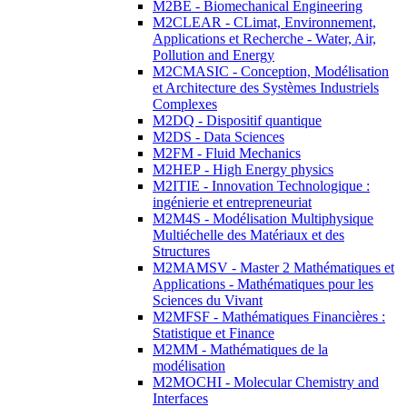
M2BE - Biomechanical Engineering
M2CLEAR - CLimat, Environnement,
Applications et Recherche - Water, Air,
Pollution and Energy
M2CMASIC - Conception, Modélisation
et Architecture des Systèmes Industriels
Complexes
M2DQ - Dispositif quantique
M2DS - Data Sciences
M2FM - Fluid Mechanics
M2HEP - High Energy physics
M2ITIE - Innovation Technologique :
ingénierie et entrepreneuriat
M2M4S - Modélisation Multiphysique
Multiéchelle des Matériaux et des
Structures
M2MAMSV - Master 2 Mathématiques et
Applications - Mathématiques pour les
Sciences du Vivant
M2MFSF - Mathématiques Financières :
Statistique et Finance
M2MM - Mathématiques de la
modélisation
M2MOCHI - Molecular Chemistry and
Interfaces