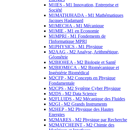
M1IES - M1 Innovation, Entreprise et
Société
M1MATHJHADA - M1 Mathématiques
Jacques Hadamard
M1MECHA - M1 Mécanique
M1MIE - M1 en Economie
M1MPRI - M1 Fondements de
l'Informatique MPRI
M1PHYSICS - M1 Physique
M2AAG - M2 Analyse, Arithmétique,
Géométrie
M2BIOHEA - M2 Biologie et Santé
M2BIOMECA - M2 Biomécanique et
Ingéniérie Biomédical
M2CFP - M2 Concepts en Physique
Fondamentale
M2CPS - M2 Système Cyber Physique
M2DS - M2 Data Science
M2FLUIDS - M2 Mécanique des Fluides
M2GI - M2 Grands Instruments
M2HEP - M2 Physique des Hautes
Energies
M2MARES - M2 Physique par Recherche
M2MATCHEINT - M2 Chimie des