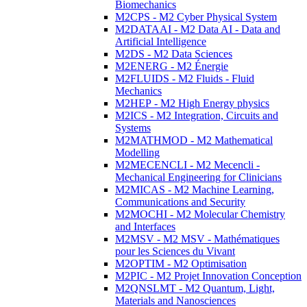
Biomechanics
M2CPS - M2 Cyber Physical System
M2DATAAI - M2 Data AI - Data and
Artificial Intelligence
M2DS - M2 Data Sciences
M2ENERG - M2 Énergie
M2FLUIDS - M2 Fluids - Fluid
Mechanics
M2HEP - M2 High Energy physics
M2ICS - M2 Integration, Circuits and
Systems
M2MATHMOD - M2 Mathematical
Modelling
M2MECENCLI - M2 Mecencli -
Mechanical Engineering for Clinicians
M2MICAS - M2 Machine Learning,
Communications and Security
M2MOCHI - M2 Molecular Chemistry
and Interfaces
M2MSV - M2 MSV - Mathématiques
pour les Sciences du Vivant
M2OPTIM - M2 Optimisation
M2PIC - M2 Projet Innovation Conception
M2QNSLMT - M2 Quantum, Light,
Materials and Nanosciences