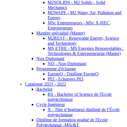
M2SOLIDS - M2 Solids - Solid
Mechanics
M2WAPE - M2 Water, Air, Pollution and
Energy
MSc Entrepreneurs - MSc X-HEC
Entrepreneurs
Mastère spécialisé (Master)
M2REST - Renewable Energy, Science
and Technology
MS ETRE - MS Energies Renouvelables :
Technologies & Entrepreneuriat (Master)
Non Diplomant
ND - Non Diplomant
Programme d'échange
EuroteQ - Diplôme EuroteQ
PEI - Echanges PEI
Catalogue 2021 - 2022
Bachelor
BS - Bachelor of Science de l'Ecole
polytechnique
Cycle Ingénieur
X - Titre d’Ingénieur diplômé de l’École
polytechnique
Diplôme de formation gradué de l'Ecole
Polytechnique -MSc&T