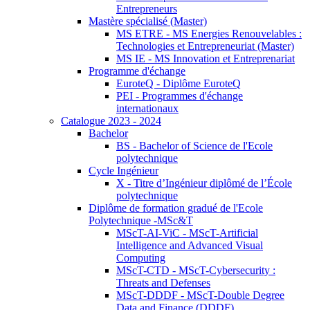
Entrepreneurs
Mastère spécialisé (Master)
MS ETRE - MS Energies Renouvelables :
Technologies et Entrepreneuriat (Master)
MS IE - MS Innovation et Entreprenariat
Programme d'échange
EuroteQ - Diplôme EuroteQ
PEI - Programmes d'échange
internationaux
Catalogue 2023 - 2024
Bachelor
BS - Bachelor of Science de l'Ecole
polytechnique
Cycle Ingénieur
X - Titre d’Ingénieur diplômé de l’École
polytechnique
Diplôme de formation gradué de l'Ecole
Polytechnique -MSc&T
MScT-AI-ViC - MScT-Artificial
Intelligence and Advanced Visual
Computing
MScT-CTD - MScT-Cybersecurity :
Threats and Defenses
MScT-DDDF - MScT-Double Degree
Data and Finance (DDDF)