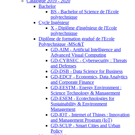
Catalogue 2019 - 2020
Bachelor
BS - Bachelor of Science de l'Ecole
polytechnique
Cycle Ingénieur
X - Diplôme d'ingénieur de l'Ecole
polytechnique
Diplôme de formation gradué de l'Ecole
Polytechnique -MSc&T
GD-AIM - Artificial Intelligence and
Advanced Visual Computing
GD-CYBSEC - Cybersecurity : Threats
and Defenses
GD-DSB - Data Science for Business
GD-EDCF - Economics, Data Analytics
and Corporate Finance
GD-EESTM - Energy Environment :
Science Technology & Management
GD-ESEM - Ecotechnologies for
Sustainability & Environment
Management
GD-IOT - Internet of Things : Innovation
and Management Program (IoT)
GD-SCUP - Smart Cities and Urban
Policy