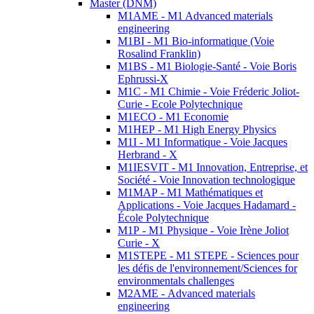
Master (DNM)
M1AME - M1 Advanced materials
engineering
M1BI - M1 Bio-informatique (Voie
Rosalind Franklin)
M1BS - M1 Biologie-Santé - Voie Boris
Ephrussi-X
M1C - M1 Chimie - Voie Fréderic Joliot-
Curie - Ecole Polytechnique
M1ECO - M1 Economie
M1HEP - M1 High Energy Physics
M1I - M1 Informatique - Voie Jacques
Herbrand - X
M1IESVIT - M1 Innovation, Entreprise, et
Société - Voie Innovation technologique
M1MAP - M1 Mathématiques et
Applications - Voie Jacques Hadamard -
École Polytechnique
M1P - M1 Physique - Voie Irène Joliot
Curie - X
M1STEPE - M1 STEPE - Sciences pour
les défis de l'environnement/Sciences for
environmentals challenges
M2AME - Advanced materials
engineering