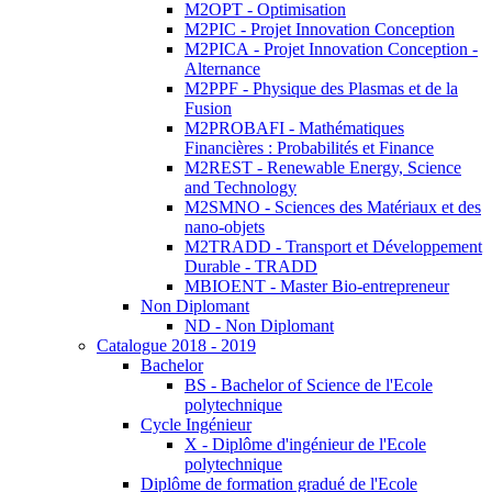
M2OPT - Optimisation
M2PIC - Projet Innovation Conception
M2PICA - Projet Innovation Conception -
Alternance
M2PPF - Physique des Plasmas et de la
Fusion
M2PROBAFI - Mathématiques
Financières : Probabilités et Finance
M2REST - Renewable Energy, Science
and Technology
M2SMNO - Sciences des Matériaux et des
nano-objets
M2TRADD - Transport et Développement
Durable - TRADD
MBIOENT - Master Bio-entrepreneur
Non Diplomant
ND - Non Diplomant
Catalogue 2018 - 2019
Bachelor
BS - Bachelor of Science de l'Ecole
polytechnique
Cycle Ingénieur
X - Diplôme d'ingénieur de l'Ecole
polytechnique
Diplôme de formation gradué de l'Ecole