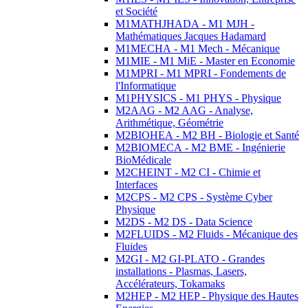
et Société
M1MATHJHADA - M1 MJH -
Mathématiques Jacques Hadamard
M1MECHA - M1 Mech - Mécanique
M1MIE - M1 MiE - Master en Economie
M1MPRI - M1 MPRI - Fondements de
l'Informatique
M1PHYSICS - M1 PHYS - Physique
M2AAG - M2 AAG - Analyse,
Arithmétique, Géométrie
M2BIOHEA - M2 BH - Biologie et Santé
M2BIOMECA - M2 BME - Ingénierie
BioMédicale
M2CHEINT - M2 CI - Chimie et
Interfaces
M2CPS - M2 CPS - Système Cyber
Physique
M2DS - M2 DS - Data Science
M2FLUIDS - M2 Fluids - Mécanique des
Fluides
M2GI - M2 GI-PLATO - Grandes
installations - Plasmas, Lasers,
Accélérateurs, Tokamaks
M2HEP - M2 HEP - Physique des Hautes