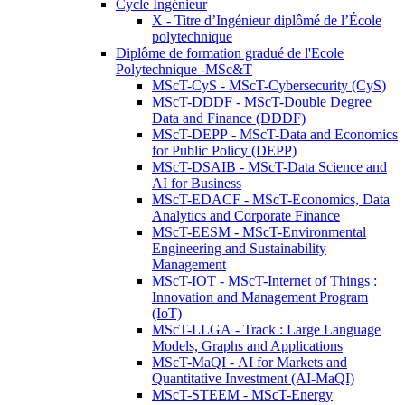
Cycle Ingénieur
X - Titre d’Ingénieur diplômé de l’École
polytechnique
Diplôme de formation gradué de l'Ecole
Polytechnique -MSc&T
MScT-CyS - MScT-Cybersecurity (CyS)
MScT-DDDF - MScT-Double Degree
Data and Finance (DDDF)
MScT-DEPP - MScT-Data and Economics
for Public Policy (DEPP)
MScT-DSAIB - MScT-Data Science and
AI for Business
MScT-EDACF - MScT-Economics, Data
Analytics and Corporate Finance
MScT-EESM - MScT-Environmental
Engineering and Sustainability
Management
MScT-IOT - MScT-Internet of Things :
Innovation and Management Program
(IoT)
MScT-LLGA - Track : Large Language
Models, Graphs and Applications
MScT-MaQI - AI for Markets and
Quantitative Investment (AI-MaQI)
MScT-STEEM - MScT-Energy