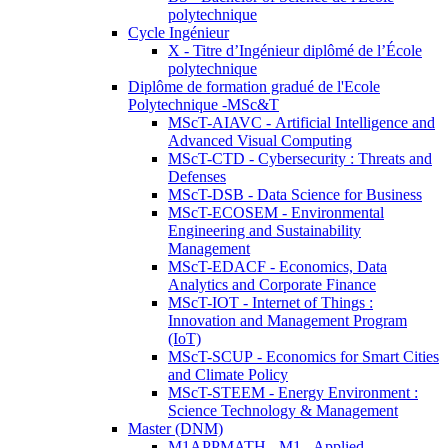
polytechnique
Cycle Ingénieur
X - Titre d’Ingénieur diplômé de l’École
polytechnique
Diplôme de formation gradué de l'Ecole
Polytechnique -MSc&T
MScT-AIAVC - Artificial Intelligence and
Advanced Visual Computing
MScT-CTD - Cybersecurity : Threats and
Defenses
MScT-DSB - Data Science for Business
MScT-ECOSEM - Environmental
Engineering and Sustainability
Management
MScT-EDACF - Economics, Data
Analytics and Corporate Finance
MScT-IOT - Internet of Things :
Innovation and Management Program
(IoT)
MScT-SCUP - Economics for Smart Cities
and Climate Policy
MScT-STEEM - Energy Environment :
Science Technology & Management
Master (DNM)
M1APPMATH - M1 - Applied