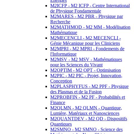
Energies
M2ICFP - M2 ICFP - Centre International
de Physique Fondamentale
M2MARES - M2 PBR - Physique par
Recherche
M2MATHMOD - M2 MM - Modélisation
Mathématique
M2MECENCLI - M2 MECENCLI -
Génie Mécanique pour les Cliniciens
M2MPRI - M2 MPRI - Fondements de
l'Informatique
M2MSV - M2 MSV - Mathématiques
pour les Sciences du Vivant
M2OPTIM - M2 OPT - Optimisation
M2PIC - M2 PIC - Projet, Innovation,
Conception
M2PLASPHYFUS - M2 PPF - Physique
des Plasmas et de la Fusion
M2PROBFIN - M2 PF - Probabilités et
Finance
M2QLMN - M2 QLMN - Quantique,
Lumière, Matériaux et Nanosciences
M2QUANTDEV - M2 QD - Dispositifs
Quantiques
M2SMNO - M2 SMNO - Science des