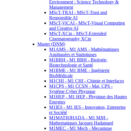
Environment : Science Technology &
Management
MScT-TRAI - MScT-Trust and
Responsible AI
MScT-ViCAI - MScT-Visual Computing
and Creative AI
MScT-XCin - MScT-Extended
Cinematography XCin
Master (DNM)
M1AMS - M1 AMS - Mathématiques
Appliquées et Statistiques
M1BBH - M1 BBH - Biologie,
Biotechnologie et Santé
M1BME - M1 BME - Ingénierie
BioMédicale
M1CHI - M1 CHI - Chimie et Interfaces
M1CPS - M1 CCSN - Maj. CPS -
Système Cyber Physique
M1HEP - M1 HEP - Physique des Hautes
Energies
M1IES - M1 IES - Innovation, Entreprise
et Société
M1MATHJHADA - M1 MJH -
Mathematiques Jacques Hadamard
M1MEC - M1 Mech - Mecanique