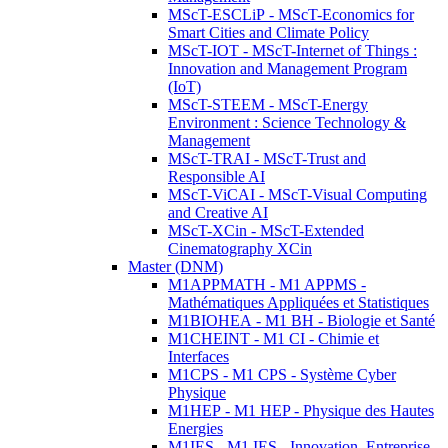
MScT-ESCLiP - MScT-Economics for
Smart Cities and Climate Policy
MScT-IOT - MScT-Internet of Things :
Innovation and Management Program
(IoT)
MScT-STEEM - MScT-Energy
Environment : Science Technology &
Management
MScT-TRAI - MScT-Trust and
Responsible AI
MScT-ViCAI - MScT-Visual Computing
and Creative AI
MScT-XCin - MScT-Extended
Cinematography XCin
Master (DNM)
M1APPMATH - M1 APPMS -
Mathématiques Appliquées et Statistiques
M1BIOHEA - M1 BH - Biologie et Santé
M1CHEINT - M1 CI - Chimie et
Interfaces
M1CPS - M1 CPS - Système Cyber
Physique
M1HEP - M1 HEP - Physique des Hautes
Energies
M1IES - M1 IES - Innovation, Entreprise