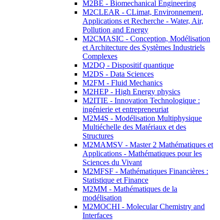
M2BE - Biomechanical Engineering
M2CLEAR - CLimat, Environnement,
Applications et Recherche - Water, Air,
Pollution and Energy
M2CMASIC - Conception, Modélisation
et Architecture des Systèmes Industriels
Complexes
M2DQ - Dispositif quantique
M2DS - Data Sciences
M2FM - Fluid Mechanics
M2HEP - High Energy physics
M2ITIE - Innovation Technologique :
ingénierie et entrepreneuriat
M2M4S - Modélisation Multiphysique
Multiéchelle des Matériaux et des
Structures
M2MAMSV - Master 2 Mathématiques et
Applications - Mathématiques pour les
Sciences du Vivant
M2MFSF - Mathématiques Financières :
Statistique et Finance
M2MM - Mathématiques de la
modélisation
M2MOCHI - Molecular Chemistry and
Interfaces