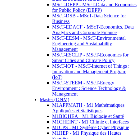
MScT-DEPP - MScT-Data and Economics
for Public Policy (DEPP)
MScT-DSB - MScT-Data Science for
Business
MScT-EDACF - MScT-Economics, Data
Analytics and Corporate Finance
MScT-EESM - MScT-Environmental
Engineering and Sustainability
Management
MScT-ESCLiP - MScT-Economics for
Smart Cities and Climate Policy
MScT-IOT - MScT-Internet of Things :
Innovation and Management Program
(IoT)
MScT-STEEM - MScT-Energy
Environment : Science Technology &
Management
Master (DNM)
M1APPMATH - M1 Mathématiques
Appliquées et Statistiques
M1BIOHEA - M1 Biologie et Santé
M1CHEINT - M1 Chimie et Interfaces
M1CPS - M1 Système Cyber Physique
M1HEP - M1 Physique des Hautes
Energies