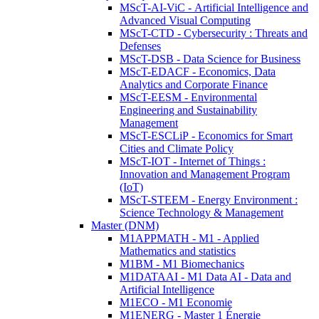
MScT-AI-ViC - Artificial Intelligence and
Advanced Visual Computing
MScT-CTD - Cybersecurity : Threats and
Defenses
MScT-DSB - Data Science for Business
MScT-EDACF - Economics, Data
Analytics and Corporate Finance
MScT-EESM - Environmental
Engineering and Sustainability
Management
MScT-ESCLiP - Economics for Smart
Cities and Climate Policy
MScT-IOT - Internet of Things :
Innovation and Management Program
(IoT)
MScT-STEEM - Energy Environment :
Science Technology & Management
Master (DNM)
M1APPMATH - M1 - Applied
Mathematics and statistics
M1BM - M1 Biomechanics
M1DATAAI - M1 Data AI - Data and
Artificial Intelligence
M1ECO - M1 Economie
M1ENERG - Master 1 Énergie