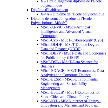
X - Titre d’Ingénieur diplômé de l’École
polytechnique
Diplôme d'établissement
X-4A - Diplôme de l'Ecole polytechnique
Diplôme de formation gradué de l'Ecole
Polytechnique -MSc&T
MScT-AI-ViC - MScT-Artificial
Intelligence and Advanced Visual
Computing
MScT-CyS - MScT-Cybersecurity (CyS)
MScT-DDDF - MScT-Double Degree
Data and Finance (DDDF)
MScT-DEPP - MScT-Data and Economics
for Public Policy (DEPP)
MScT-DSB - MScT-Data Science for
Business
MScT-EDACF - MScT-Economics, Data
Analytics and Corporate Finance
MScT-EESM - MScT-Environmental
Engineering and Sustainability
Management
MScT-ESCLiP - MScT-Economics for
Smart Cities and Climate Policy
MScT-IOT - MScT-Internet of Things :
Innovation and Management Program