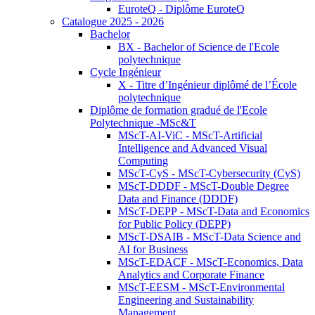
EuroteQ - Diplôme EuroteQ
Catalogue 2025 - 2026
Bachelor
BX - Bachelor of Science de l'Ecole
polytechnique
Cycle Ingénieur
X - Titre d’Ingénieur diplômé de l’École
polytechnique
Diplôme de formation gradué de l'Ecole
Polytechnique -MSc&T
MScT-AI-ViC - MScT-Artificial
Intelligence and Advanced Visual
Computing
MScT-CyS - MScT-Cybersecurity (CyS)
MScT-DDDF - MScT-Double Degree
Data and Finance (DDDF)
MScT-DEPP - MScT-Data and Economics
for Public Policy (DEPP)
MScT-DSAIB - MScT-Data Science and
AI for Business
MScT-EDACF - MScT-Economics, Data
Analytics and Corporate Finance
MScT-EESM - MScT-Environmental
Engineering and Sustainability
Management