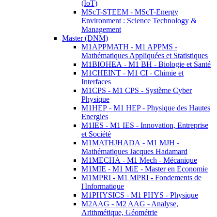
(IoT)
MScT-STEEM - MScT-Energy
Environment : Science Technology &
Management
Master (DNM)
M1APPMATH - M1 APPMS -
Mathématiques Appliquées et Statistiques
M1BIOHEA - M1 BH - Biologie et Santé
M1CHEINT - M1 CI - Chimie et
Interfaces
M1CPS - M1 CPS - Système Cyber
Physique
M1HEP - M1 HEP - Physique des Hautes
Energies
M1IES - M1 IES - Innovation, Entreprise
et Société
M1MATHJHADA - M1 MJH -
Mathématiques Jacques Hadamard
M1MECHA - M1 Mech - Mécanique
M1MIE - M1 MiE - Master en Economie
M1MPRI - M1 MPRI - Fondements de
l'Informatique
M1PHYSICS - M1 PHYS - Physique
M2AAG - M2 AAG - Analyse,
Arithmétique, Géométrie