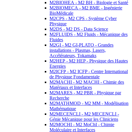
M2BIOHEA - M2 BH - Biologie et Santé
M2BIOMECA - M2 BME - Ingénierie
BioMédicale
M2CPS - M2 CPS - Système Cyber
Physique
M2DS - M2 DS - Data Science
M2FLUIDS - M2 Fluids - Mécanique des
Fluides
M2GI - M2 GI-PLATO - Grandes
installations - Plasmas, Lasers,
Accélérateurs, Tokamaks
M2HEP - M2 HEP - Physique des Hautes
Energies
M2ICFP - M2 ICFP - Centre International
de Physique Fondamentale
M2MACHI - M2 MACHI - Chimie des
Matériaux et Interfaces
M2MARES - M2 PBR - Physique par
Recherche
M2MATHMOD - M2 MM - Modélisation
Mathématique
M2MECENCLI - M2 MECENCLI -
Génie Mécanique pour les Cliniciens
M2MOCHI - M2 MoChI - Chimie
Moléculaire et Interfaces