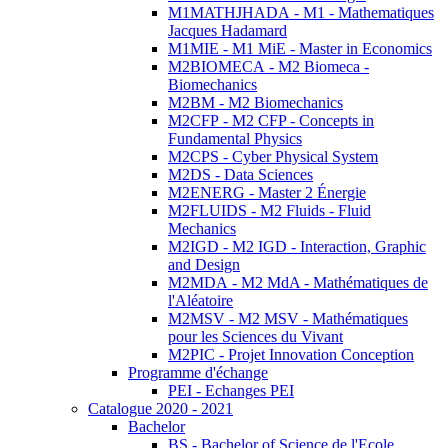
M1MATHJHADA - M1 - Mathematiques
Jacques Hadamard
M1MIE - M1 MiE - Master in Economics
M2BIOMECA - M2 Biomeca -
Biomechanics
M2BM - M2 Biomechanics
M2CFP - M2 CFP - Concepts in
Fundamental Physics
M2CPS - Cyber Physical System
M2DS - Data Sciences
M2ENERG - Master 2 Énergie
M2FLUIDS - M2 Fluids - Fluid
Mechanics
M2IGD - M2 IGD - Interaction, Graphic
and Design
M2MDA - M2 MdA - Mathématiques de
l'Aléatoire
M2MSV - M2 MSV - Mathématiques
pour les Sciences du Vivant
M2PIC - Projet Innovation Conception
Programme d'échange
PEI - Echanges PEI
Catalogue 2020 - 2021
Bachelor
BS - Bachelor of Science de l'Ecole