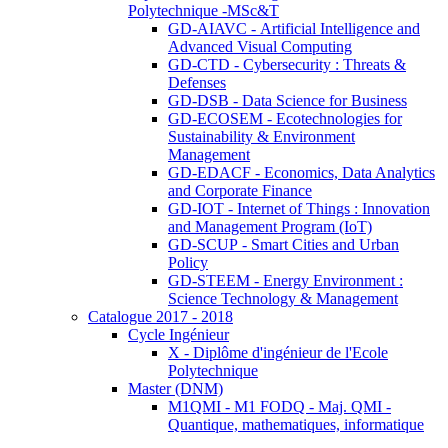
Polytechnique -MSc&T
GD-AIAVC - Artificial Intelligence and
Advanced Visual Computing
GD-CTD - Cybersecurity : Threats &
Defenses
GD-DSB - Data Science for Business
GD-ECOSEM - Ecotechnologies for
Sustainability & Environment
Management
GD-EDACF - Economics, Data Analytics
and Corporate Finance
GD-IOT - Internet of Things : Innovation
and Management Program (IoT)
GD-SCUP - Smart Cities and Urban
Policy
GD-STEEM - Energy Environment :
Science Technology & Management
Catalogue 2017 - 2018
Cycle Ingénieur
X - Diplôme d'ingénieur de l'Ecole
Polytechnique
Master (DNM)
M1QMI - M1 FODQ - Maj. QMI -
Quantique, mathematiques, informatique