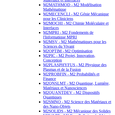
Matériaux et Interfaces
M2MATHMOD - M2 Modélisation
Mathématique
M2MECENCLI - M2 Génie Mécanique
pour les Cliniciens
M2MOCHI - M2 Chimie Moléculaire et
Interfaces
M2MPRI - M2 Fondements de
l'Informatique MPRI
M2MSV - M2 Mathématiques pour les
Sciences du Vivant
M2OPTIM - M2 Optimisation
M2PIC - M2 Projet, Innovation,
Conception
M2PLASPHYFUS - M2 Physique des
Plasmas et de la Fusion
M2PROBFIN - M2 Probabilités et
Finance
M2QNSLMT - M2 Quantique, Lumière,
Matériaux et Nanosciences
M2QUANTDEV - M2 Dispositifs
Quantiques
M2SMNO - M2 Science des Matériaux et
des Nano-Objets
M2SOLIDS - M2 Mécanique des Solides