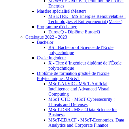
M2WAPE - M2 Eau, Pollution de l'Air et
Energies
Mastère spécialisé (Master)
MS ETRE - MS Energies Renouvelables :
Technologies et Entrepreneuriat (Master)
Programme d'échange
EuroteQ - Diplôme EuroteQ
Catalogue 2022 - 2023
Bachelor
BS - Bachelor of Science de l'Ecole
polytechnique
Cycle Ingénieur
X - Titre d’Ingénieur diplômé de l’École
polytechnique
Diplôme de formation gradué de l'Ecole
Polytechnique -MSc&T
MScT-AI-ViC - MScT-Artificial
Intelligence and Advanced Visual
Computing
MScT-CTD - MScT-Cybersecurity :
Threats and Defenses
MScT-DSB - MScT-Data Science for
Business
MScT-EDACF - MScT-Economics, Data
Analytics and Corporate Finance