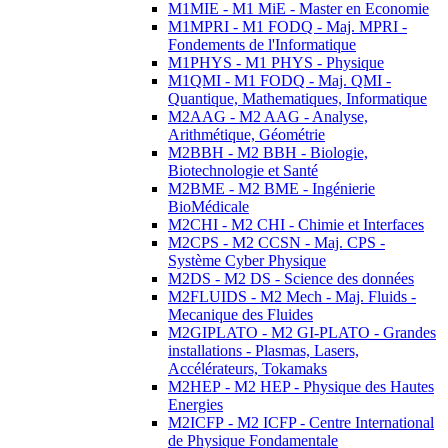
M1MIE - M1 MiE - Master en Economie
M1MPRI - M1 FODQ - Maj. MPRI -
Fondements de l'Informatique
M1PHYS - M1 PHYS - Physique
M1QMI - M1 FODQ - Maj. QMI -
Quantique, Mathematiques, Informatique
M2AAG - M2 AAG - Analyse,
Arithmétique, Géométrie
M2BBH - M2 BBH - Biologie,
Biotechnologie et Santé
M2BME - M2 BME - Ingénierie
BioMédicale
M2CHI - M2 CHI - Chimie et Interfaces
M2CPS - M2 CCSN - Maj. CPS -
Système Cyber Physique
M2DS - M2 DS - Science des données
M2FLUIDS - M2 Mech - Maj. Fluids -
Mecanique des Fluides
M2GIPLATO - M2 GI-PLATO - Grandes
installations - Plasmas, Lasers,
Accélérateurs, Tokamaks
M2HEP - M2 HEP - Physique des Hautes
Energies
M2ICFP - M2 ICFP - Centre International
de Physique Fondamentale