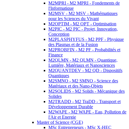
M2MPRI - M2 MPRI - Fondements de
l'Informatique
M2MSV - M2 MSV - Mathématiques
pour les Sciences du Vivant
M2OPTIM - M2 OPT - Optimisation
M2PIC - M2 PIC - Projet, Innovation,
Conception
M2PLASPHYFUS - M2 PPF - Physique
des Plasmas et de la Fusion
M2PROBFIN - M2 PF - Probabilités et
Finance
M2QLMN - M2 QLMN - Quantique,
Lumière, Matériaux et Nanosciences
M2QUANTDEV - M2 QD - Dispositifs
Quantiques
M2SMNO - M2 SMNO - Science des
Matériaux et des Nano-Objets
M2SOLIDS - M2 Solids - Mécanique des
Solides
M2TRADD - M2 TraDD - Transport et
Développement Durable
M2WAPE - M2 WAPE - Eau, Pollution de
l'Air et Energie
Master of Science (CGE)
MSc Entrepreneurs - MSc X-HEC