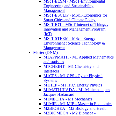
MScT-EESM - MScT-Environmental
Engineering and Sustainability
Management
MScT-ESCLiP - MScT-Economics for
Smart Cities and Climate Policy
MScT-IOT - MScT-Internet of Things :
Innovation and Management Program
(IoT)
MScT-STEEM - MScT-Energy
Environment : Science Technology &
Management
Master (DNM)
M1APPMATH - M1 Applied Mathematics
and statistics
M1CHEINT - M1 Chemistry and
Interfaces
M1CPS - M1 CPS - Cyber Physical
Systems
M1HEP - M1 High Energy Physics
M1MATHJHADA - M1 Mathematiques
Jacques Hadamard
M1MECHA - M1 Mechanics
M1MIE - M1 MIE - Master in Economics
M2BIOHEA - M2 Biology and Health
M2BIOMECA - M2 Biomeca -