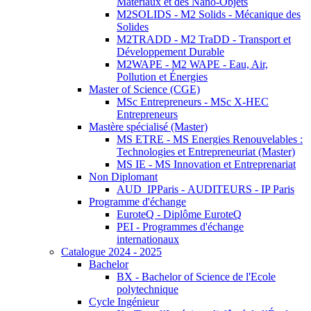
Matériaux et des Nano-Objets
M2SOLIDS - M2 Solids - Mécanique des
Solides
M2TRADD - M2 TraDD - Transport et
Développement Durable
M2WAPE - M2 WAPE - Eau, Air,
Pollution et Énergies
Master of Science (CGE)
MSc Entrepreneurs - MSc X-HEC
Entrepreneurs
Mastère spécialisé (Master)
MS ETRE - MS Energies Renouvelables :
Technologies et Entrepreneuriat (Master)
MS IE - MS Innovation et Entreprenariat
Non Diplomant
AUD_IPParis - AUDITEURS - IP Paris
Programme d'échange
EuroteQ - Diplôme EuroteQ
PEI - Programmes d'échange
internationaux
Catalogue 2024 - 2025
Bachelor
BX - Bachelor of Science de l'Ecole
polytechnique
Cycle Ingénieur