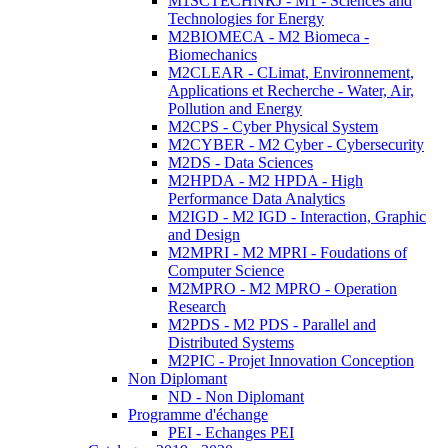
M1SCTECHNRJ - M1 - Sciences and
Technologies for Energy
M2BIOMECA - M2 Biomeca -
Biomechanics
M2CLEAR - CLimat, Environnement,
Applications et Recherche - Water, Air,
Pollution and Energy
M2CPS - Cyber Physical System
M2CYBER - M2 Cyber - Cybersecurity
M2DS - Data Sciences
M2HPDA - M2 HPDA - High
Performance Data Analytics
M2IGD - M2 IGD - Interaction, Graphic
and Design
M2MPRI - M2 MPRI - Foudations of
Computer Science
M2MPRO - M2 MPRO - Operation
Research
M2PDS - M2 PDS - Parallel and
Distributed Systems
M2PIC - Projet Innovation Conception
Non Diplomant
ND - Non Diplomant
Programme d'échange
PEI - Echanges PEI