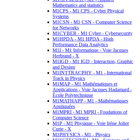
Mathematics and statistics
M1CPS - M1 CPS - Cyber Physical
Systems
M1CSN - M1 CSN - Computer Science
for Networks
M1CYBER - M1 Cyber - Cybersecurity
M1HPDA - M1 HPDA - High
Performance Data Analytics
M1I - M1 Informatique - Voie Jacques
Herbrand - X
M1IGD - M1 IGD - Interaction, Graphic
and Design
M1INTTRACPHY - M1 - International
Track in Physics
M1MAP - M1 Mathématiques et
Applications - Voie Jacques Hadamard -
École Polytechnique
M1MATHAPP - M1 - Mathématiques
Appliquées
M1MPRI - M1 MPRI - Foudations of
Computer Science
M1P - M1 Physique - Voie Irène Joliot
Curie - X
M1PHYSICS - M1 - Physics