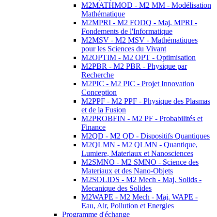
M2MATHMOD - M2 MM - Modélisation
Mathématique
M2MPRI - M2 FODQ - Maj. MPRI -
Fondements de l'Informatique
M2MSV - M2 MSV - Mathématiques
pour les Sciences du Vivant
M2OPTIM - M2 OPT - Optimisation
M2PBR - M2 PBR - Physique par
Recherche
M2PIC - M2 PIC - Projet Innovation
Conception
M2PPF - M2 PPF - Physique des Plasmas
et de la Fusion
M2PROBFIN - M2 PF - Probabilités et
Finance
M2QD - M2 QD - Dispositifs Quantiques
M2QLMN - M2 QLMN - Quantique,
Lumiere, Materiaux et Nanosciences
M2SMNO - M2 SMNO - Science des
Materiaux et des Nano-Objets
M2SOLIDS - M2 Mech - Maj. Solids -
Mecanique des Solides
M2WAPE - M2 Mech - Maj. WAPE -
Eau, Air, Pollution et Energies
Programme d'échange