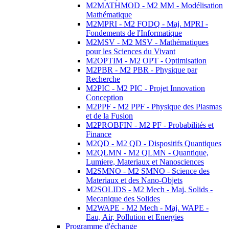
M2MATHMOD - M2 MM - Modélisation
Mathématique
M2MPRI - M2 FODQ - Maj. MPRI -
Fondements de l'Informatique
M2MSV - M2 MSV - Mathématiques
pour les Sciences du Vivant
M2OPTIM - M2 OPT - Optimisation
M2PBR - M2 PBR - Physique par
Recherche
M2PIC - M2 PIC - Projet Innovation
Conception
M2PPF - M2 PPF - Physique des Plasmas
et de la Fusion
M2PROBFIN - M2 PF - Probabilités et
Finance
M2QD - M2 QD - Dispositifs Quantiques
M2QLMN - M2 QLMN - Quantique,
Lumiere, Materiaux et Nanosciences
M2SMNO - M2 SMNO - Science des
Materiaux et des Nano-Objets
M2SOLIDS - M2 Mech - Maj. Solids -
Mecanique des Solides
M2WAPE - M2 Mech - Maj. WAPE -
Eau, Air, Pollution et Energies
Programme d'échange