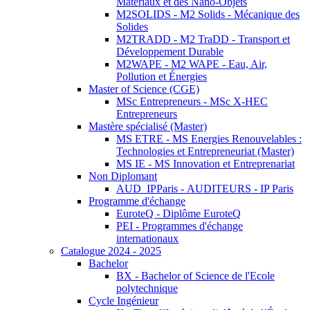
Matériaux et des Nano-Objets
M2SOLIDS - M2 Solids - Mécanique des
Solides
M2TRADD - M2 TraDD - Transport et
Développement Durable
M2WAPE - M2 WAPE - Eau, Air,
Pollution et Énergies
Master of Science (CGE)
MSc Entrepreneurs - MSc X-HEC
Entrepreneurs
Mastère spécialisé (Master)
MS ETRE - MS Energies Renouvelables :
Technologies et Entrepreneuriat (Master)
MS IE - MS Innovation et Entreprenariat
Non Diplomant
AUD_IPParis - AUDITEURS - IP Paris
Programme d'échange
EuroteQ - Diplôme EuroteQ
PEI - Programmes d'échange
internationaux
Catalogue 2024 - 2025
Bachelor
BX - Bachelor of Science de l'Ecole
polytechnique
Cycle Ingénieur