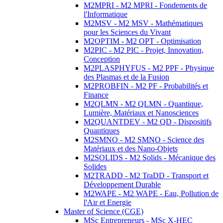
M2MPRI - M2 MPRI - Fondements de
l'Informatique
M2MSV - M2 MSV - Mathématiques
pour les Sciences du Vivant
M2OPTIM - M2 OPT - Optimisation
M2PIC - M2 PIC - Projet, Innovation,
Conception
M2PLASPHYFUS - M2 PPF - Physique
des Plasmas et de la Fusion
M2PROBFIN - M2 PF - Probabilités et
Finance
M2QLMN - M2 QLMN - Quantique,
Lumière, Matériaux et Nanosciences
M2QUANTDEV - M2 QD - Dispositifs
Quantiques
M2SMNO - M2 SMNO - Science des
Matériaux et des Nano-Objets
M2SOLIDS - M2 Solids - Mécanique des
Solides
M2TRADD - M2 TraDD - Transport et
Développement Durable
M2WAPE - M2 WAPE - Eau, Pollution de
l'Air et Energie
Master of Science (CGE)
MSc Entrepreneurs - MSc X-HEC