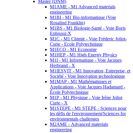
Master (DNM)
M1AME - M1 Advanced materials
engineering
M1BI - M1 Bio-informatique (Voie
Rosalind Franklin)
M1BS - M1 Biologie-Santé - Voie Boris
Ephrussi-X
M1C - M1 Chimie - Voie Fréderic Joliot-
Curie - Ecole Polytechnique
M1ECO - M1 Economie
M1HEP - M1 High Energy Physics
M1I - M1 Informatique - Voie Jacques
Herbrand - X
M1IESVIT - M1 Innovation, Entreprise, et
Société - Voie Innovation technologique
M1MAP - M1 Mathématiques et
Applications - Voie Jacques Hadamard -
École Polytechnique
M1P - M1 Physique - Voie Irène Joliot
Curie - X
M1STEPE - M1 STEPE - Sciences pour
les défis de l'environnement/Sciences for
environmentals challenges
M2AME - Advanced materials
engineering