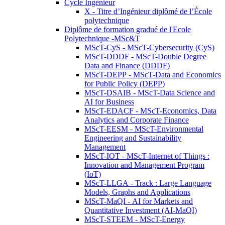
Cycle Ingénieur
X - Titre d’Ingénieur diplômé de l’École
polytechnique
Diplôme de formation gradué de l'Ecole
Polytechnique -MSc&T
MScT-CyS - MScT-Cybersecurity (CyS)
MScT-DDDF - MScT-Double Degree
Data and Finance (DDDF)
MScT-DEPP - MScT-Data and Economics
for Public Policy (DEPP)
MScT-DSAIB - MScT-Data Science and
AI for Business
MScT-EDACF - MScT-Economics, Data
Analytics and Corporate Finance
MScT-EESM - MScT-Environmental
Engineering and Sustainability
Management
MScT-IOT - MScT-Internet of Things :
Innovation and Management Program
(IoT)
MScT-LLGA - Track : Large Language
Models, Graphs and Applications
MScT-MaQI - AI for Markets and
Quantitative Investment (AI-MaQI)
MScT-STEEM - MScT-Energy