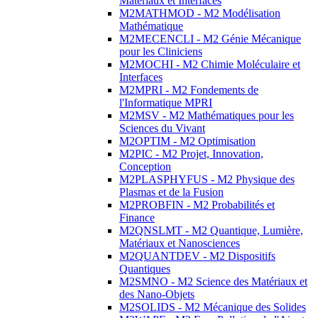
Matériaux et Interfaces
M2MATHMOD - M2 Modélisation
Mathématique
M2MECENCLI - M2 Génie Mécanique
pour les Cliniciens
M2MOCHI - M2 Chimie Moléculaire et
Interfaces
M2MPRI - M2 Fondements de
l'Informatique MPRI
M2MSV - M2 Mathématiques pour les
Sciences du Vivant
M2OPTIM - M2 Optimisation
M2PIC - M2 Projet, Innovation,
Conception
M2PLASPHYFUS - M2 Physique des
Plasmas et de la Fusion
M2PROBFIN - M2 Probabilités et
Finance
M2QNSLMT - M2 Quantique, Lumière,
Matériaux et Nanosciences
M2QUANTDEV - M2 Dispositifs
Quantiques
M2SMNO - M2 Science des Matériaux et
des Nano-Objets
M2SOLIDS - M2 Mécanique des Solides