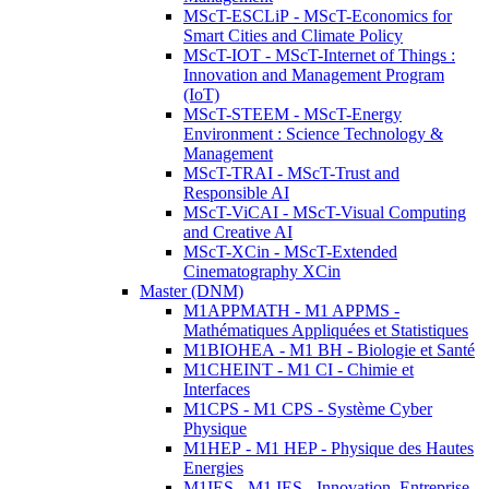
MScT-ESCLiP - MScT-Economics for
Smart Cities and Climate Policy
MScT-IOT - MScT-Internet of Things :
Innovation and Management Program
(IoT)
MScT-STEEM - MScT-Energy
Environment : Science Technology &
Management
MScT-TRAI - MScT-Trust and
Responsible AI
MScT-ViCAI - MScT-Visual Computing
and Creative AI
MScT-XCin - MScT-Extended
Cinematography XCin
Master (DNM)
M1APPMATH - M1 APPMS -
Mathématiques Appliquées et Statistiques
M1BIOHEA - M1 BH - Biologie et Santé
M1CHEINT - M1 CI - Chimie et
Interfaces
M1CPS - M1 CPS - Système Cyber
Physique
M1HEP - M1 HEP - Physique des Hautes
Energies
M1IES - M1 IES - Innovation, Entreprise