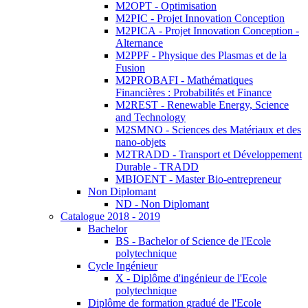
M2OPT - Optimisation
M2PIC - Projet Innovation Conception
M2PICA - Projet Innovation Conception -
Alternance
M2PPF - Physique des Plasmas et de la
Fusion
M2PROBAFI - Mathématiques
Financières : Probabilités et Finance
M2REST - Renewable Energy, Science
and Technology
M2SMNO - Sciences des Matériaux et des
nano-objets
M2TRADD - Transport et Développement
Durable - TRADD
MBIOENT - Master Bio-entrepreneur
Non Diplomant
ND - Non Diplomant
Catalogue 2018 - 2019
Bachelor
BS - Bachelor of Science de l'Ecole
polytechnique
Cycle Ingénieur
X - Diplôme d'ingénieur de l'Ecole
polytechnique
Diplôme de formation gradué de l'Ecole