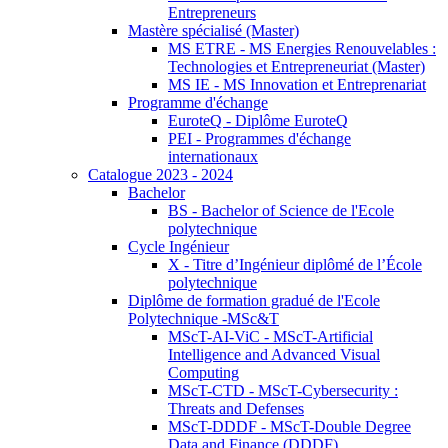
Entrepreneurs
Mastère spécialisé (Master)
MS ETRE - MS Energies Renouvelables :
Technologies et Entrepreneuriat (Master)
MS IE - MS Innovation et Entreprenariat
Programme d'échange
EuroteQ - Diplôme EuroteQ
PEI - Programmes d'échange
internationaux
Catalogue 2023 - 2024
Bachelor
BS - Bachelor of Science de l'Ecole
polytechnique
Cycle Ingénieur
X - Titre d’Ingénieur diplômé de l’École
polytechnique
Diplôme de formation gradué de l'Ecole
Polytechnique -MSc&T
MScT-AI-ViC - MScT-Artificial
Intelligence and Advanced Visual
Computing
MScT-CTD - MScT-Cybersecurity :
Threats and Defenses
MScT-DDDF - MScT-Double Degree
Data and Finance (DDDF)