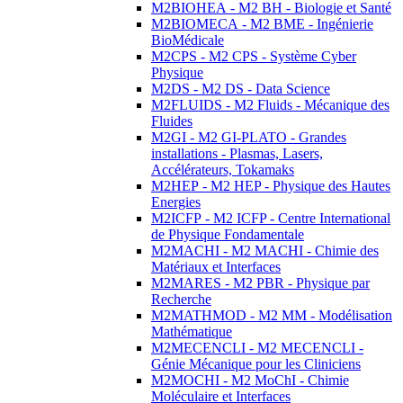
M2BIOHEA - M2 BH - Biologie et Santé
M2BIOMECA - M2 BME - Ingénierie
BioMédicale
M2CPS - M2 CPS - Système Cyber
Physique
M2DS - M2 DS - Data Science
M2FLUIDS - M2 Fluids - Mécanique des
Fluides
M2GI - M2 GI-PLATO - Grandes
installations - Plasmas, Lasers,
Accélérateurs, Tokamaks
M2HEP - M2 HEP - Physique des Hautes
Energies
M2ICFP - M2 ICFP - Centre International
de Physique Fondamentale
M2MACHI - M2 MACHI - Chimie des
Matériaux et Interfaces
M2MARES - M2 PBR - Physique par
Recherche
M2MATHMOD - M2 MM - Modélisation
Mathématique
M2MECENCLI - M2 MECENCLI -
Génie Mécanique pour les Cliniciens
M2MOCHI - M2 MoChI - Chimie
Moléculaire et Interfaces