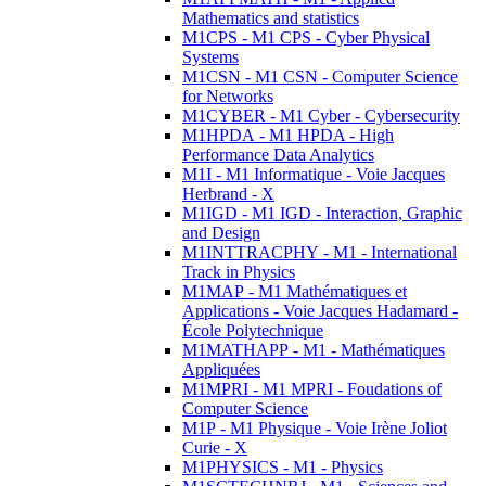
Mathematics and statistics
M1CPS - M1 CPS - Cyber Physical
Systems
M1CSN - M1 CSN - Computer Science
for Networks
M1CYBER - M1 Cyber - Cybersecurity
M1HPDA - M1 HPDA - High
Performance Data Analytics
M1I - M1 Informatique - Voie Jacques
Herbrand - X
M1IGD - M1 IGD - Interaction, Graphic
and Design
M1INTTRACPHY - M1 - International
Track in Physics
M1MAP - M1 Mathématiques et
Applications - Voie Jacques Hadamard -
École Polytechnique
M1MATHAPP - M1 - Mathématiques
Appliquées
M1MPRI - M1 MPRI - Foudations of
Computer Science
M1P - M1 Physique - Voie Irène Joliot
Curie - X
M1PHYSICS - M1 - Physics