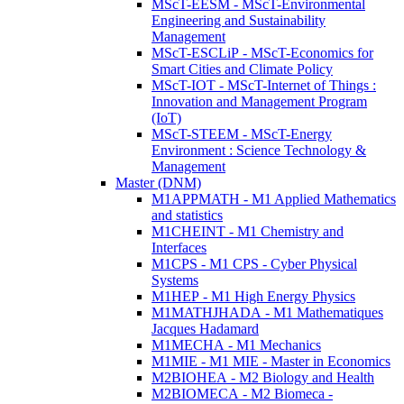
MScT-EESM - MScT-Environmental
Engineering and Sustainability
Management
MScT-ESCLiP - MScT-Economics for
Smart Cities and Climate Policy
MScT-IOT - MScT-Internet of Things :
Innovation and Management Program
(IoT)
MScT-STEEM - MScT-Energy
Environment : Science Technology &
Management
Master (DNM)
M1APPMATH - M1 Applied Mathematics
and statistics
M1CHEINT - M1 Chemistry and
Interfaces
M1CPS - M1 CPS - Cyber Physical
Systems
M1HEP - M1 High Energy Physics
M1MATHJHADA - M1 Mathematiques
Jacques Hadamard
M1MECHA - M1 Mechanics
M1MIE - M1 MIE - Master in Economics
M2BIOHEA - M2 Biology and Health
M2BIOMECA - M2 Biomeca -