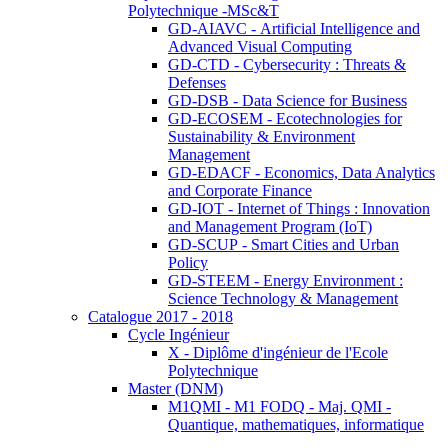
Polytechnique -MSc&T
GD-AIAVC - Artificial Intelligence and
Advanced Visual Computing
GD-CTD - Cybersecurity : Threats &
Defenses
GD-DSB - Data Science for Business
GD-ECOSEM - Ecotechnologies for
Sustainability & Environment
Management
GD-EDACF - Economics, Data Analytics
and Corporate Finance
GD-IOT - Internet of Things : Innovation
and Management Program (IoT)
GD-SCUP - Smart Cities and Urban
Policy
GD-STEEM - Energy Environment :
Science Technology & Management
Catalogue 2017 - 2018
Cycle Ingénieur
X - Diplôme d'ingénieur de l'Ecole
Polytechnique
Master (DNM)
M1QMI - M1 FODQ - Maj. QMI -
Quantique, mathematiques, informatique