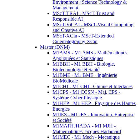
Environment : Science Technology &
Management
MScT-TRAI - MScT-Trust and
Responsible AI
MScT-ViCAI - MScT-Visual Computing
and Creative AI
MScT-XCin - MScT-Extended
Cinematography XCin
Master (DNM)
M1AMS - M1 AMS - Mathématiques
Appliquées et Statistiques
M1BBH - M1 BBH - Biologie,
Biotechnologie et Santé
M1BME - M1 BME - Ingénierie
BioMédicale
M1CHI - M1 CHI - Chimie et Interfaces
M1CPS - M1 CCSN - Maj. CPS -
Système Cyber Physique
M1HEP - M1 HEP - Physique des Hautes
Energies
M1IES - M1 IES - Innovation, Entreprise
et Société
M1MATHJHADA - M1 MJH -
Mathematiques Jacques Hadamard
M1MEC - M1 Mech - Mecanique