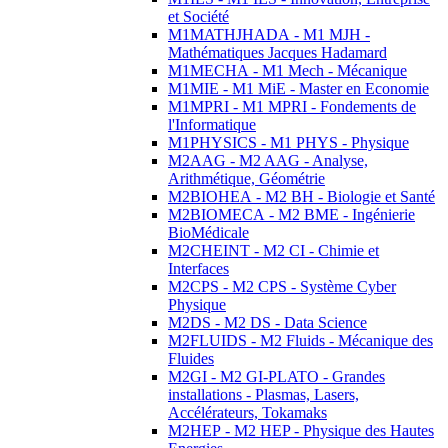
et Société
M1MATHJHADA - M1 MJH -
Mathématiques Jacques Hadamard
M1MECHA - M1 Mech - Mécanique
M1MIE - M1 MiE - Master en Economie
M1MPRI - M1 MPRI - Fondements de
l'Informatique
M1PHYSICS - M1 PHYS - Physique
M2AAG - M2 AAG - Analyse,
Arithmétique, Géométrie
M2BIOHEA - M2 BH - Biologie et Santé
M2BIOMECA - M2 BME - Ingénierie
BioMédicale
M2CHEINT - M2 CI - Chimie et
Interfaces
M2CPS - M2 CPS - Système Cyber
Physique
M2DS - M2 DS - Data Science
M2FLUIDS - M2 Fluids - Mécanique des
Fluides
M2GI - M2 GI-PLATO - Grandes
installations - Plasmas, Lasers,
Accélérateurs, Tokamaks
M2HEP - M2 HEP - Physique des Hautes