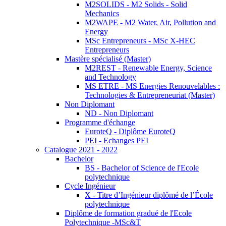
M2SOLIDS - M2 Solids - Solid
Mechanics
M2WAPE - M2 Water, Air, Pollution and
Energy
MSc Entrepreneurs - MSc X-HEC
Entrepreneurs
Mastère spécialisé (Master)
M2REST - Renewable Energy, Science
and Technology
MS ETRE - MS Energies Renouvelables :
Technologies & Entrepreneuriat (Master)
Non Diplomant
ND - Non Diplomant
Programme d'échange
EuroteQ - Diplôme EuroteQ
PEI - Echanges PEI
Catalogue 2021 - 2022
Bachelor
BS - Bachelor of Science de l'Ecole
polytechnique
Cycle Ingénieur
X - Titre d’Ingénieur diplômé de l’École
polytechnique
Diplôme de formation gradué de l'Ecole
Polytechnique -MSc&T