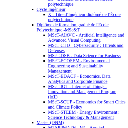
polytechnique
Cycle Ingénieur
X - Titre d’Ingénieur diplômé de l’École
polytechnique
Diplôme de formation gradué de l'Ecole
Polytechnique -MSc&T
MScT-AIAVC - Artificial Intelligence and
Advanced Visual Computing
MScT-CTD - Cybersecurity : Threats and
Defenses
MScT-DSB - Data Science for Business
MScT-ECOSEM - Environmental
Engineering and Sustainability
Management
MScT-EDACF - Economics, Data
Analytics and Corporate Finance
MScT-IOT - Internet of Things :
Innovation and Management Program
(IoT)
MScT-SCUP - Economics for Smart Cities
and Climate Policy
MScT-STEEM - Energy Environment :
Science Technology & Management
Master (DNM)
M1APPMATH - M1 - Applied