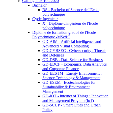
Catalogue 2019 - 2020
Bachelor
BS - Bachelor of Science de l'Ecole
polytechnique
Cycle Ingénieur
X - Diplôme d'ingénieur de l'Ecole
polytechnique
Diplôme de formation gradué de l'Ecole
Polytechnique -MSc&T
GD-AIM - Artificial Intelligence and
Advanced Visual Computing
GD-CYBSEC - Cybersecurity : Threats
and Defenses
GD-DSB - Data Science for Business
GD-EDCF - Economics, Data Analytics
and Corporate Finance
GD-EESTM - Energy Environment :
Science Technology & Management
GD-ESEM - Ecotechnologies for
Sustainability & Environment
Management
GD-IOT - Internet of Things : Innovation
and Management Program (IoT)
GD-SCUP - Smart Cities and Urban
Policy