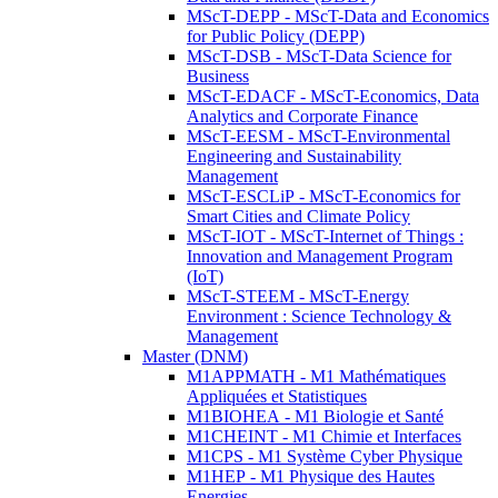
MScT-DEPP - MScT-Data and Economics
for Public Policy (DEPP)
MScT-DSB - MScT-Data Science for
Business
MScT-EDACF - MScT-Economics, Data
Analytics and Corporate Finance
MScT-EESM - MScT-Environmental
Engineering and Sustainability
Management
MScT-ESCLiP - MScT-Economics for
Smart Cities and Climate Policy
MScT-IOT - MScT-Internet of Things :
Innovation and Management Program
(IoT)
MScT-STEEM - MScT-Energy
Environment : Science Technology &
Management
Master (DNM)
M1APPMATH - M1 Mathématiques
Appliquées et Statistiques
M1BIOHEA - M1 Biologie et Santé
M1CHEINT - M1 Chimie et Interfaces
M1CPS - M1 Système Cyber Physique
M1HEP - M1 Physique des Hautes
Energies