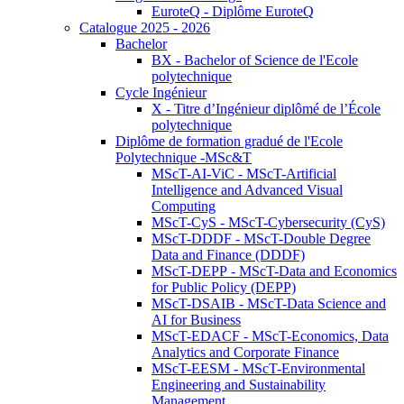
EuroteQ - Diplôme EuroteQ
Catalogue 2025 - 2026
Bachelor
BX - Bachelor of Science de l'Ecole
polytechnique
Cycle Ingénieur
X - Titre d’Ingénieur diplômé de l’École
polytechnique
Diplôme de formation gradué de l'Ecole
Polytechnique -MSc&T
MScT-AI-ViC - MScT-Artificial
Intelligence and Advanced Visual
Computing
MScT-CyS - MScT-Cybersecurity (CyS)
MScT-DDDF - MScT-Double Degree
Data and Finance (DDDF)
MScT-DEPP - MScT-Data and Economics
for Public Policy (DEPP)
MScT-DSAIB - MScT-Data Science and
AI for Business
MScT-EDACF - MScT-Economics, Data
Analytics and Corporate Finance
MScT-EESM - MScT-Environmental
Engineering and Sustainability
Management