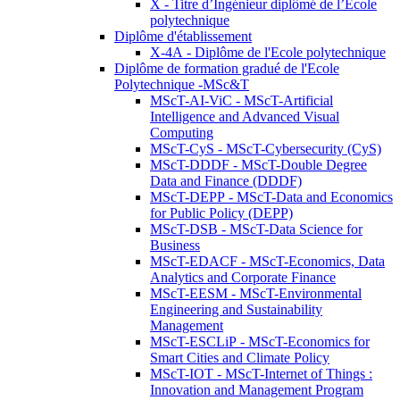
X - Titre d’Ingénieur diplômé de l’École
polytechnique
Diplôme d'établissement
X-4A - Diplôme de l'Ecole polytechnique
Diplôme de formation gradué de l'Ecole
Polytechnique -MSc&T
MScT-AI-ViC - MScT-Artificial
Intelligence and Advanced Visual
Computing
MScT-CyS - MScT-Cybersecurity (CyS)
MScT-DDDF - MScT-Double Degree
Data and Finance (DDDF)
MScT-DEPP - MScT-Data and Economics
for Public Policy (DEPP)
MScT-DSB - MScT-Data Science for
Business
MScT-EDACF - MScT-Economics, Data
Analytics and Corporate Finance
MScT-EESM - MScT-Environmental
Engineering and Sustainability
Management
MScT-ESCLiP - MScT-Economics for
Smart Cities and Climate Policy
MScT-IOT - MScT-Internet of Things :
Innovation and Management Program