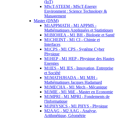
(IoT)
MScT-STEEM - MScT-Energy
Environment : Science Technology &
Management
Master (DNM)
M1APPMATH - M1 APPMS -
Mathématiques Appliquées et Statistiques
M1BIOHEA - M1 BH - Biologie et Santé
M1CHEINT - M1 CI - Chimie et
Interfaces
M1CPS - M1 CPS - Système Cyber
Physique
M1HEP - M1 HEP - Physique des Hautes
Energies
M1IES - M1 IES - Innovation, Entreprise
et Société
M1MATHJHADA - M1 MJH -
Mathématiques Jacques Hadamard
M1MECHA - M1 Mech - Mécanique
M1MIE - M1 MiE - Master en Economie
M1MPRI - M1 MPRI - Fondements de
l'Informatique
M1PHYSICS - M1 PHYS - Physique
M2AAG - M2 AAG - Analyse,
Arithmétique, Géométrie