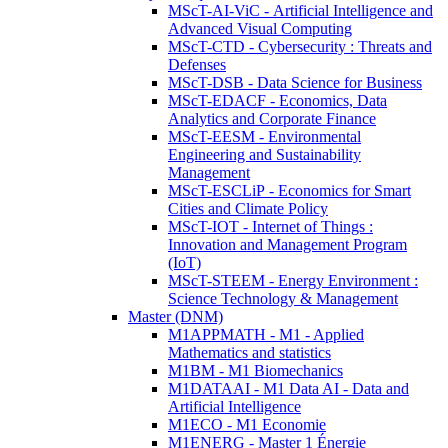
MScT-AI-ViC - Artificial Intelligence and
Advanced Visual Computing
MScT-CTD - Cybersecurity : Threats and
Defenses
MScT-DSB - Data Science for Business
MScT-EDACF - Economics, Data
Analytics and Corporate Finance
MScT-EESM - Environmental
Engineering and Sustainability
Management
MScT-ESCLiP - Economics for Smart
Cities and Climate Policy
MScT-IOT - Internet of Things :
Innovation and Management Program
(IoT)
MScT-STEEM - Energy Environment :
Science Technology & Management
Master (DNM)
M1APPMATH - M1 - Applied
Mathematics and statistics
M1BM - M1 Biomechanics
M1DATAAI - M1 Data AI - Data and
Artificial Intelligence
M1ECO - M1 Economie
M1ENERG - Master 1 Énergie