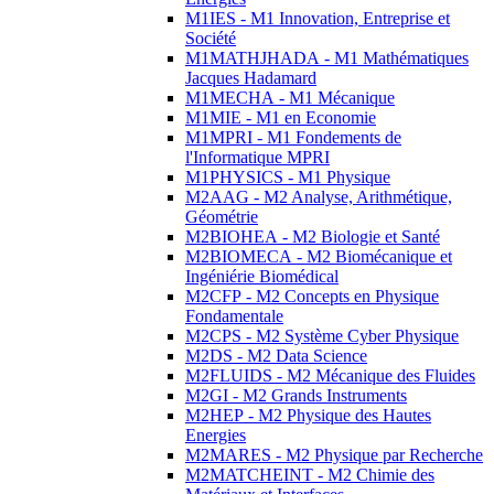
M1IES - M1 Innovation, Entreprise et
Société
M1MATHJHADA - M1 Mathématiques
Jacques Hadamard
M1MECHA - M1 Mécanique
M1MIE - M1 en Economie
M1MPRI - M1 Fondements de
l'Informatique MPRI
M1PHYSICS - M1 Physique
M2AAG - M2 Analyse, Arithmétique,
Géométrie
M2BIOHEA - M2 Biologie et Santé
M2BIOMECA - M2 Biomécanique et
Ingéniérie Biomédical
M2CFP - M2 Concepts en Physique
Fondamentale
M2CPS - M2 Système Cyber Physique
M2DS - M2 Data Science
M2FLUIDS - M2 Mécanique des Fluides
M2GI - M2 Grands Instruments
M2HEP - M2 Physique des Hautes
Energies
M2MARES - M2 Physique par Recherche
M2MATCHEINT - M2 Chimie des