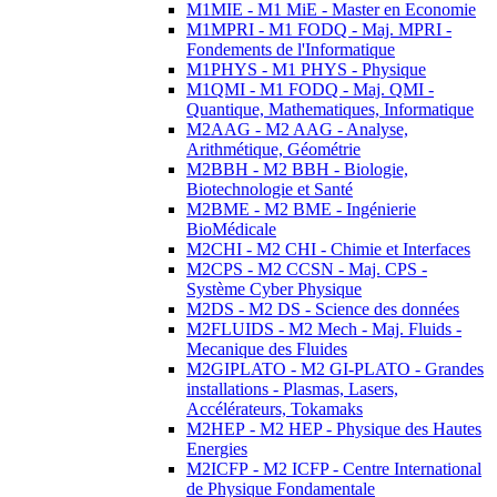
M1MIE - M1 MiE - Master en Economie
M1MPRI - M1 FODQ - Maj. MPRI -
Fondements de l'Informatique
M1PHYS - M1 PHYS - Physique
M1QMI - M1 FODQ - Maj. QMI -
Quantique, Mathematiques, Informatique
M2AAG - M2 AAG - Analyse,
Arithmétique, Géométrie
M2BBH - M2 BBH - Biologie,
Biotechnologie et Santé
M2BME - M2 BME - Ingénierie
BioMédicale
M2CHI - M2 CHI - Chimie et Interfaces
M2CPS - M2 CCSN - Maj. CPS -
Système Cyber Physique
M2DS - M2 DS - Science des données
M2FLUIDS - M2 Mech - Maj. Fluids -
Mecanique des Fluides
M2GIPLATO - M2 GI-PLATO - Grandes
installations - Plasmas, Lasers,
Accélérateurs, Tokamaks
M2HEP - M2 HEP - Physique des Hautes
Energies
M2ICFP - M2 ICFP - Centre International
de Physique Fondamentale