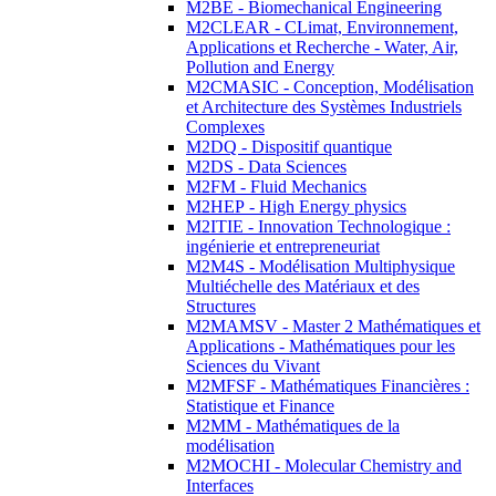
M2BE - Biomechanical Engineering
M2CLEAR - CLimat, Environnement,
Applications et Recherche - Water, Air,
Pollution and Energy
M2CMASIC - Conception, Modélisation
et Architecture des Systèmes Industriels
Complexes
M2DQ - Dispositif quantique
M2DS - Data Sciences
M2FM - Fluid Mechanics
M2HEP - High Energy physics
M2ITIE - Innovation Technologique :
ingénierie et entrepreneuriat
M2M4S - Modélisation Multiphysique
Multiéchelle des Matériaux et des
Structures
M2MAMSV - Master 2 Mathématiques et
Applications - Mathématiques pour les
Sciences du Vivant
M2MFSF - Mathématiques Financières :
Statistique et Finance
M2MM - Mathématiques de la
modélisation
M2MOCHI - Molecular Chemistry and
Interfaces