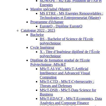
M2WAPE - M2 Eau, Pollution de l'Air et
Energies
Mastère spécialisé (Master)
MS ETRE - MS Energies Renouvelables :
Technologies et Entrepreneuriat (Master)
Programme d'échange
EuroteQ - Diplôme EuroteQ
Catalogue 2022 - 2023
Bachelor
BS - Bachelor of Science de l'Ecole
polytechnique
Cycle Ingénieur
X - Titre d’Ingénieur diplômé de l’École
polytechnique
Diplôme de formation gradué de l'Ecole
Polytechnique -MSc&T
MScT-AI-ViC - MScT-Artificial
Intelligence and Advanced Visual
Computing
MScT-CTD - MScT-Cybersecurity :
Threats and Defenses
MScT-DSB - MScT-Data Science for
Business
MScT-EDACF - MScT-Economics, Data
Analytics and Corporate Finance