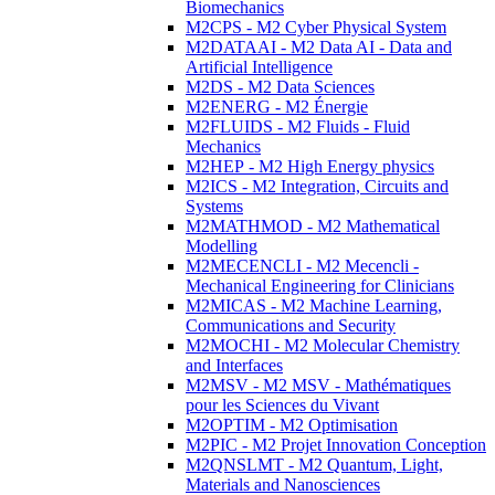
Biomechanics
M2CPS - M2 Cyber Physical System
M2DATAAI - M2 Data AI - Data and
Artificial Intelligence
M2DS - M2 Data Sciences
M2ENERG - M2 Énergie
M2FLUIDS - M2 Fluids - Fluid
Mechanics
M2HEP - M2 High Energy physics
M2ICS - M2 Integration, Circuits and
Systems
M2MATHMOD - M2 Mathematical
Modelling
M2MECENCLI - M2 Mecencli -
Mechanical Engineering for Clinicians
M2MICAS - M2 Machine Learning,
Communications and Security
M2MOCHI - M2 Molecular Chemistry
and Interfaces
M2MSV - M2 MSV - Mathématiques
pour les Sciences du Vivant
M2OPTIM - M2 Optimisation
M2PIC - M2 Projet Innovation Conception
M2QNSLMT - M2 Quantum, Light,
Materials and Nanosciences