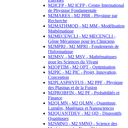
Energies
M2ICFP - M2 ICFP - Centre International
de Physique Fondamentale
M2MARES - M2 PBR - Physique par
Recherche
M2MATHMOD - M2 MM - Modélisation
Mathématique
M2MECENCLI - M2 MECENCLI -
Génie Mécanique pour les Cliniciens
M2MPRI - M2 MPRI - Fondements de
l'Informatique
M2MSV - M2 MSV - Mathématiques
pour les Sciences du Vivant
M2OPTIM - M2 OPT - Optimisation
M2PIC - M2 PIC - Projet, Innovation,
Conception
M2PLASPHYFUS - M2 PPF - Physique
des Plasmas et de la Fusion
M2PROBFIN - M2 PF - Probabilités et
Finance
M2QLMN - M2 QLMN - Quantique,
Lumière, Matériaux et Nanosciences
M2QUANTDEV - M2 QD - Dispositifs
Quantiques
M2SMNO - M2 SMNO - Science des