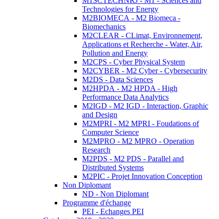
M1SCTECHNRJ - M1 - Sciences and
Technologies for Energy
M2BIOMECA - M2 Biomeca -
Biomechanics
M2CLEAR - CLimat, Environnement,
Applications et Recherche - Water, Air,
Pollution and Energy
M2CPS - Cyber Physical System
M2CYBER - M2 Cyber - Cybersecurity
M2DS - Data Sciences
M2HPDA - M2 HPDA - High
Performance Data Analytics
M2IGD - M2 IGD - Interaction, Graphic
and Design
M2MPRI - M2 MPRI - Foudations of
Computer Science
M2MPRO - M2 MPRO - Operation
Research
M2PDS - M2 PDS - Parallel and
Distributed Systems
M2PIC - Projet Innovation Conception
Non Diplomant
ND - Non Diplomant
Programme d'échange
PEI - Echanges PEI