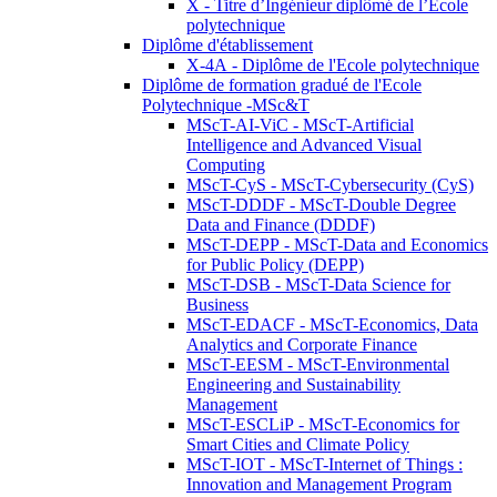
X - Titre d’Ingénieur diplômé de l’École
polytechnique
Diplôme d'établissement
X-4A - Diplôme de l'Ecole polytechnique
Diplôme de formation gradué de l'Ecole
Polytechnique -MSc&T
MScT-AI-ViC - MScT-Artificial
Intelligence and Advanced Visual
Computing
MScT-CyS - MScT-Cybersecurity (CyS)
MScT-DDDF - MScT-Double Degree
Data and Finance (DDDF)
MScT-DEPP - MScT-Data and Economics
for Public Policy (DEPP)
MScT-DSB - MScT-Data Science for
Business
MScT-EDACF - MScT-Economics, Data
Analytics and Corporate Finance
MScT-EESM - MScT-Environmental
Engineering and Sustainability
Management
MScT-ESCLiP - MScT-Economics for
Smart Cities and Climate Policy
MScT-IOT - MScT-Internet of Things :
Innovation and Management Program