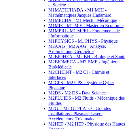
et Société
M1MATHJHADA - M1 MJH -
Mathématiques Jacques Hadamard
M1MECHA - M1 Mech - Mécanique
M1MIE - M1 MiE - Master en Economie
M1MPRI - M1 MPRI - Fondements de
l'Informatique
M1PHYSICS - M1 PHYS - Physique
M2AAG - M2 AAG - Analyse,
Arithmétique, Géométrie
M2BIOHEA - M2 BH - Biologie et Santé
M2BIOMECA - M2 BME - Ingénierie
BioMédicale
M2CHEINT - M2 CI - Chimie et
Interfaces
M2CPS - M2 CPS - Système Cyber
Physique
M2DS - M2 DS - Data Science
M2FLUIDS - M2 Fluids - Mécanique des
Fluides
M2GI - M2 GI-PLATO - Grandes
installations - Plasmas, Lasers,
Accélérateurs, Tokamaks
M2HEP - M2 HEP - Physique des Hautes