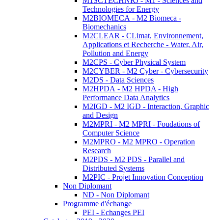
M1SCTECHNRJ - M1 - Sciences and
Technologies for Energy
M2BIOMECA - M2 Biomeca -
Biomechanics
M2CLEAR - CLimat, Environnement,
Applications et Recherche - Water, Air,
Pollution and Energy
M2CPS - Cyber Physical System
M2CYBER - M2 Cyber - Cybersecurity
M2DS - Data Sciences
M2HPDA - M2 HPDA - High
Performance Data Analytics
M2IGD - M2 IGD - Interaction, Graphic
and Design
M2MPRI - M2 MPRI - Foudations of
Computer Science
M2MPRO - M2 MPRO - Operation
Research
M2PDS - M2 PDS - Parallel and
Distributed Systems
M2PIC - Projet Innovation Conception
Non Diplomant
ND - Non Diplomant
Programme d'échange
PEI - Echanges PEI