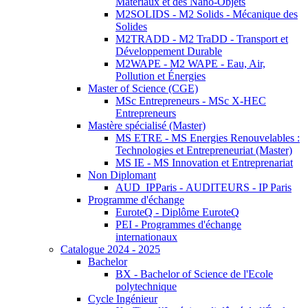
Matériaux et des Nano-Objets
M2SOLIDS - M2 Solids - Mécanique des
Solides
M2TRADD - M2 TraDD - Transport et
Développement Durable
M2WAPE - M2 WAPE - Eau, Air,
Pollution et Énergies
Master of Science (CGE)
MSc Entrepreneurs - MSc X-HEC
Entrepreneurs
Mastère spécialisé (Master)
MS ETRE - MS Energies Renouvelables :
Technologies et Entrepreneuriat (Master)
MS IE - MS Innovation et Entreprenariat
Non Diplomant
AUD_IPParis - AUDITEURS - IP Paris
Programme d'échange
EuroteQ - Diplôme EuroteQ
PEI - Programmes d'échange
internationaux
Catalogue 2024 - 2025
Bachelor
BX - Bachelor of Science de l'Ecole
polytechnique
Cycle Ingénieur