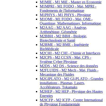
M1MIE - M1 MiE - Master en Economie
M1MPRI - M1 FODQ - Maj. MPRI -
Fondements de l'Informatique
M1PHYS - M1 PHYS - Physique
M1QMI - M1 FODQ - Maj. QMI -
Quantique, Mathematiques, Informatique
M2AAG - M2 AAG - Analyse,
Arithmétique, Géométrie
M2BBH - M2 BBH - Biologie,
Biotechnologie et Santé
M2BME - M2 BME - Ingénierie
BioMédicale
M2CHI - M2 CHI - Chimie et Interfaces
M2CPS - M2 CCSN - Maj. CPS -
Système Cyber Physique
M2DS - M2 DS - Science des données
M2FLUIDS - M2 Mech - Maj. Fluids -
Mecanique des Fluides
M2GIPLATO - M2 GI-PLATO - Grandes
installations - Plasmas, Lasers,
Accélérateurs, Tokamaks
M2HEP - M2 HEP - Physique des Hautes
Energies
M2ICFP - M2 ICFP - Centre International
de Physique Fondamentale