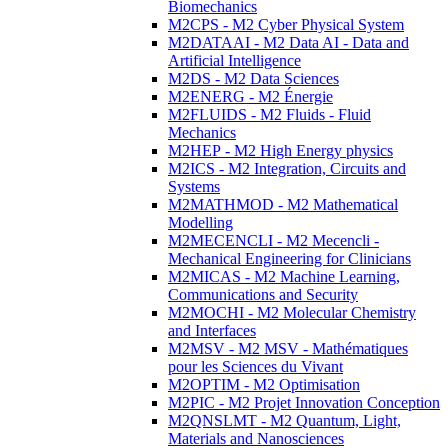
Biomechanics
M2CPS - M2 Cyber Physical System
M2DATAAI - M2 Data AI - Data and
Artificial Intelligence
M2DS - M2 Data Sciences
M2ENERG - M2 Énergie
M2FLUIDS - M2 Fluids - Fluid
Mechanics
M2HEP - M2 High Energy physics
M2ICS - M2 Integration, Circuits and
Systems
M2MATHMOD - M2 Mathematical
Modelling
M2MECENCLI - M2 Mecencli -
Mechanical Engineering for Clinicians
M2MICAS - M2 Machine Learning,
Communications and Security
M2MOCHI - M2 Molecular Chemistry
and Interfaces
M2MSV - M2 MSV - Mathématiques
pour les Sciences du Vivant
M2OPTIM - M2 Optimisation
M2PIC - M2 Projet Innovation Conception
M2QNSLMT - M2 Quantum, Light,
Materials and Nanosciences