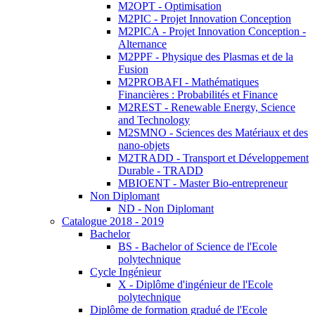
M2OPT - Optimisation
M2PIC - Projet Innovation Conception
M2PICA - Projet Innovation Conception -
Alternance
M2PPF - Physique des Plasmas et de la
Fusion
M2PROBAFI - Mathématiques
Financières : Probabilités et Finance
M2REST - Renewable Energy, Science
and Technology
M2SMNO - Sciences des Matériaux et des
nano-objets
M2TRADD - Transport et Développement
Durable - TRADD
MBIOENT - Master Bio-entrepreneur
Non Diplomant
ND - Non Diplomant
Catalogue 2018 - 2019
Bachelor
BS - Bachelor of Science de l'Ecole
polytechnique
Cycle Ingénieur
X - Diplôme d'ingénieur de l'Ecole
polytechnique
Diplôme de formation gradué de l'Ecole