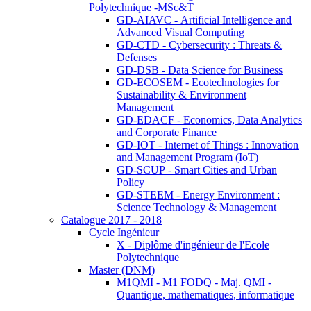
Polytechnique -MSc&T
GD-AIAVC - Artificial Intelligence and
Advanced Visual Computing
GD-CTD - Cybersecurity : Threats &
Defenses
GD-DSB - Data Science for Business
GD-ECOSEM - Ecotechnologies for
Sustainability & Environment
Management
GD-EDACF - Economics, Data Analytics
and Corporate Finance
GD-IOT - Internet of Things : Innovation
and Management Program (IoT)
GD-SCUP - Smart Cities and Urban
Policy
GD-STEEM - Energy Environment :
Science Technology & Management
Catalogue 2017 - 2018
Cycle Ingénieur
X - Diplôme d'ingénieur de l'Ecole
Polytechnique
Master (DNM)
M1QMI - M1 FODQ - Maj. QMI -
Quantique, mathematiques, informatique