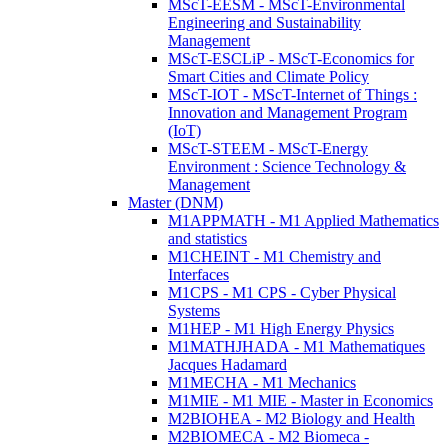
MScT-EESM - MScT-Environmental
Engineering and Sustainability
Management
MScT-ESCLiP - MScT-Economics for
Smart Cities and Climate Policy
MScT-IOT - MScT-Internet of Things :
Innovation and Management Program
(IoT)
MScT-STEEM - MScT-Energy
Environment : Science Technology &
Management
Master (DNM)
M1APPMATH - M1 Applied Mathematics
and statistics
M1CHEINT - M1 Chemistry and
Interfaces
M1CPS - M1 CPS - Cyber Physical
Systems
M1HEP - M1 High Energy Physics
M1MATHJHADA - M1 Mathematiques
Jacques Hadamard
M1MECHA - M1 Mechanics
M1MIE - M1 MIE - Master in Economics
M2BIOHEA - M2 Biology and Health
M2BIOMECA - M2 Biomeca -