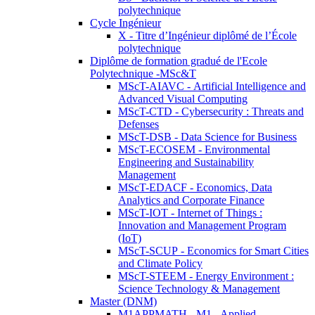
polytechnique
Cycle Ingénieur
X - Titre d’Ingénieur diplômé de l’École
polytechnique
Diplôme de formation gradué de l'Ecole
Polytechnique -MSc&T
MScT-AIAVC - Artificial Intelligence and
Advanced Visual Computing
MScT-CTD - Cybersecurity : Threats and
Defenses
MScT-DSB - Data Science for Business
MScT-ECOSEM - Environmental
Engineering and Sustainability
Management
MScT-EDACF - Economics, Data
Analytics and Corporate Finance
MScT-IOT - Internet of Things :
Innovation and Management Program
(IoT)
MScT-SCUP - Economics for Smart Cities
and Climate Policy
MScT-STEEM - Energy Environment :
Science Technology & Management
Master (DNM)
M1APPMATH - M1 - Applied