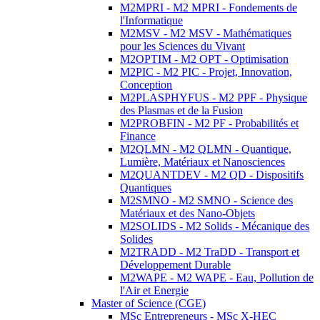
M2MPRI - M2 MPRI - Fondements de
l'Informatique
M2MSV - M2 MSV - Mathématiques
pour les Sciences du Vivant
M2OPTIM - M2 OPT - Optimisation
M2PIC - M2 PIC - Projet, Innovation,
Conception
M2PLASPHYFUS - M2 PPF - Physique
des Plasmas et de la Fusion
M2PROBFIN - M2 PF - Probabilités et
Finance
M2QLMN - M2 QLMN - Quantique,
Lumière, Matériaux et Nanosciences
M2QUANTDEV - M2 QD - Dispositifs
Quantiques
M2SMNO - M2 SMNO - Science des
Matériaux et des Nano-Objets
M2SOLIDS - M2 Solids - Mécanique des
Solides
M2TRADD - M2 TraDD - Transport et
Développement Durable
M2WAPE - M2 WAPE - Eau, Pollution de
l'Air et Energie
Master of Science (CGE)
MSc Entrepreneurs - MSc X-HEC