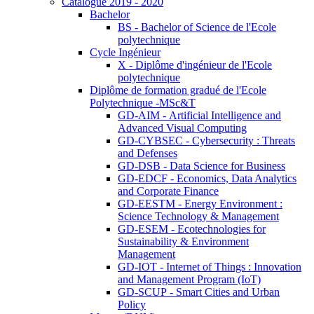
Catalogue 2019 - 2020
Bachelor
BS - Bachelor of Science de l'Ecole
polytechnique
Cycle Ingénieur
X - Diplôme d'ingénieur de l'Ecole
polytechnique
Diplôme de formation gradué de l'Ecole
Polytechnique -MSc&T
GD-AIM - Artificial Intelligence and
Advanced Visual Computing
GD-CYBSEC - Cybersecurity : Threats
and Defenses
GD-DSB - Data Science for Business
GD-EDCF - Economics, Data Analytics
and Corporate Finance
GD-EESTM - Energy Environment :
Science Technology & Management
GD-ESEM - Ecotechnologies for
Sustainability & Environment
Management
GD-IOT - Internet of Things : Innovation
and Management Program (IoT)
GD-SCUP - Smart Cities and Urban
Policy