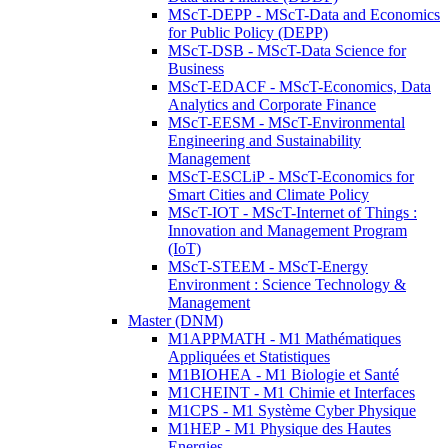
MScT-DEPP - MScT-Data and Economics
for Public Policy (DEPP)
MScT-DSB - MScT-Data Science for
Business
MScT-EDACF - MScT-Economics, Data
Analytics and Corporate Finance
MScT-EESM - MScT-Environmental
Engineering and Sustainability
Management
MScT-ESCLiP - MScT-Economics for
Smart Cities and Climate Policy
MScT-IOT - MScT-Internet of Things :
Innovation and Management Program
(IoT)
MScT-STEEM - MScT-Energy
Environment : Science Technology &
Management
Master (DNM)
M1APPMATH - M1 Mathématiques
Appliquées et Statistiques
M1BIOHEA - M1 Biologie et Santé
M1CHEINT - M1 Chimie et Interfaces
M1CPS - M1 Système Cyber Physique
M1HEP - M1 Physique des Hautes
Energies