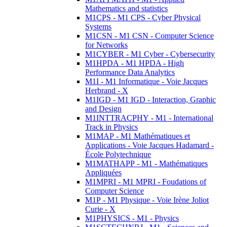
Mathematics and statistics
M1CPS - M1 CPS - Cyber Physical
Systems
M1CSN - M1 CSN - Computer Science
for Networks
M1CYBER - M1 Cyber - Cybersecurity
M1HPDA - M1 HPDA - High
Performance Data Analytics
M1I - M1 Informatique - Voie Jacques
Herbrand - X
M1IGD - M1 IGD - Interaction, Graphic
and Design
M1INTTRACPHY - M1 - International
Track in Physics
M1MAP - M1 Mathématiques et
Applications - Voie Jacques Hadamard -
École Polytechnique
M1MATHAPP - M1 - Mathématiques
Appliquées
M1MPRI - M1 MPRI - Foudations of
Computer Science
M1P - M1 Physique - Voie Irène Joliot
Curie - X
M1PHYSICS - M1 - Physics