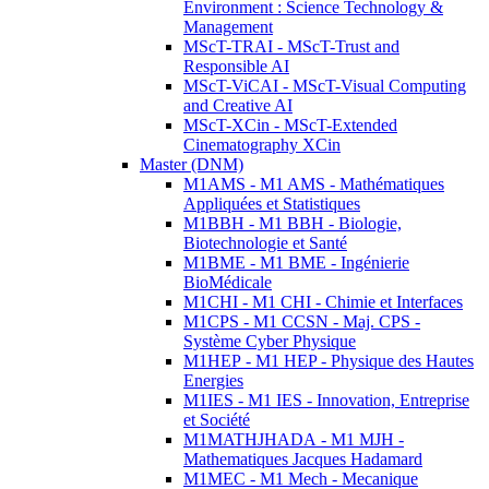
Environment : Science Technology &
Management
MScT-TRAI - MScT-Trust and
Responsible AI
MScT-ViCAI - MScT-Visual Computing
and Creative AI
MScT-XCin - MScT-Extended
Cinematography XCin
Master (DNM)
M1AMS - M1 AMS - Mathématiques
Appliquées et Statistiques
M1BBH - M1 BBH - Biologie,
Biotechnologie et Santé
M1BME - M1 BME - Ingénierie
BioMédicale
M1CHI - M1 CHI - Chimie et Interfaces
M1CPS - M1 CCSN - Maj. CPS -
Système Cyber Physique
M1HEP - M1 HEP - Physique des Hautes
Energies
M1IES - M1 IES - Innovation, Entreprise
et Société
M1MATHJHADA - M1 MJH -
Mathematiques Jacques Hadamard
M1MEC - M1 Mech - Mecanique