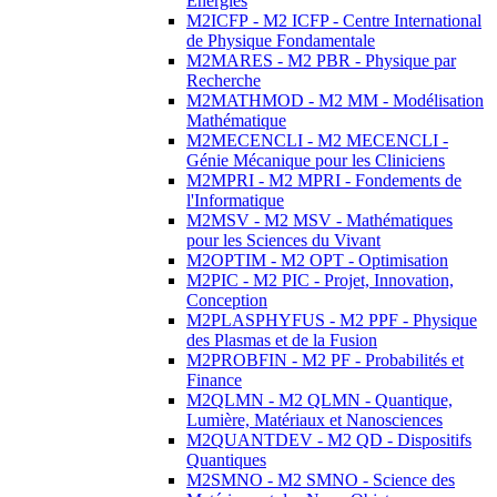
Energies
M2ICFP - M2 ICFP - Centre International
de Physique Fondamentale
M2MARES - M2 PBR - Physique par
Recherche
M2MATHMOD - M2 MM - Modélisation
Mathématique
M2MECENCLI - M2 MECENCLI -
Génie Mécanique pour les Cliniciens
M2MPRI - M2 MPRI - Fondements de
l'Informatique
M2MSV - M2 MSV - Mathématiques
pour les Sciences du Vivant
M2OPTIM - M2 OPT - Optimisation
M2PIC - M2 PIC - Projet, Innovation,
Conception
M2PLASPHYFUS - M2 PPF - Physique
des Plasmas et de la Fusion
M2PROBFIN - M2 PF - Probabilités et
Finance
M2QLMN - M2 QLMN - Quantique,
Lumière, Matériaux et Nanosciences
M2QUANTDEV - M2 QD - Dispositifs
Quantiques
M2SMNO - M2 SMNO - Science des