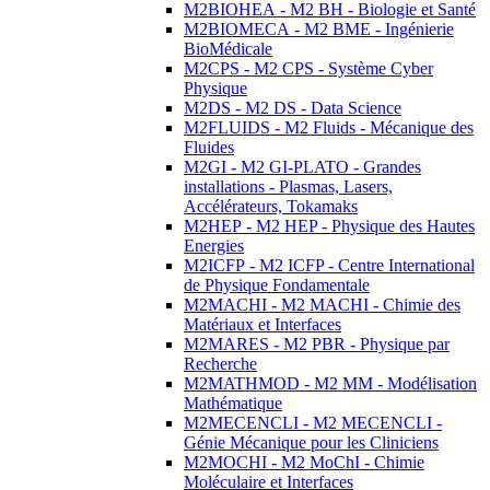
M2BIOHEA - M2 BH - Biologie et Santé
M2BIOMECA - M2 BME - Ingénierie
BioMédicale
M2CPS - M2 CPS - Système Cyber
Physique
M2DS - M2 DS - Data Science
M2FLUIDS - M2 Fluids - Mécanique des
Fluides
M2GI - M2 GI-PLATO - Grandes
installations - Plasmas, Lasers,
Accélérateurs, Tokamaks
M2HEP - M2 HEP - Physique des Hautes
Energies
M2ICFP - M2 ICFP - Centre International
de Physique Fondamentale
M2MACHI - M2 MACHI - Chimie des
Matériaux et Interfaces
M2MARES - M2 PBR - Physique par
Recherche
M2MATHMOD - M2 MM - Modélisation
Mathématique
M2MECENCLI - M2 MECENCLI -
Génie Mécanique pour les Cliniciens
M2MOCHI - M2 MoChI - Chimie
Moléculaire et Interfaces