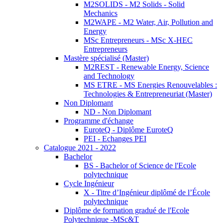
M2SOLIDS - M2 Solids - Solid
Mechanics
M2WAPE - M2 Water, Air, Pollution and
Energy
MSc Entrepreneurs - MSc X-HEC
Entrepreneurs
Mastère spécialisé (Master)
M2REST - Renewable Energy, Science
and Technology
MS ETRE - MS Energies Renouvelables :
Technologies & Entrepreneuriat (Master)
Non Diplomant
ND - Non Diplomant
Programme d'échange
EuroteQ - Diplôme EuroteQ
PEI - Echanges PEI
Catalogue 2021 - 2022
Bachelor
BS - Bachelor of Science de l'Ecole
polytechnique
Cycle Ingénieur
X - Titre d’Ingénieur diplômé de l’École
polytechnique
Diplôme de formation gradué de l'Ecole
Polytechnique -MSc&T