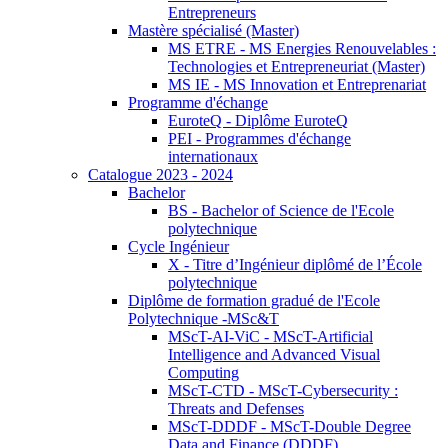
Entrepreneurs
Mastère spécialisé (Master)
MS ETRE - MS Energies Renouvelables :
Technologies et Entrepreneuriat (Master)
MS IE - MS Innovation et Entreprenariat
Programme d'échange
EuroteQ - Diplôme EuroteQ
PEI - Programmes d'échange
internationaux
Catalogue 2023 - 2024
Bachelor
BS - Bachelor of Science de l'Ecole
polytechnique
Cycle Ingénieur
X - Titre d’Ingénieur diplômé de l’École
polytechnique
Diplôme de formation gradué de l'Ecole
Polytechnique -MSc&T
MScT-AI-ViC - MScT-Artificial
Intelligence and Advanced Visual
Computing
MScT-CTD - MScT-Cybersecurity :
Threats and Defenses
MScT-DDDF - MScT-Double Degree
Data and Finance (DDDF)