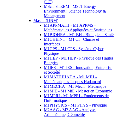
(IoT)
MScT-STEEM - MScT-Energy
Environment : Science Technology &
Management
Master (DNM)
M1APPMATH - M1 APPMS -
Mathématiques Appliquées et Statistiques
M1BIOHEA - M1 BH - Biologie et Santé
M1CHEINT - M1 CI - Chimie et
Interfaces
M1CPS - M1 CPS - Système Cyber
Physique
M1HEP - M1 HEP - Physique des Hautes
Energies
M1IES - M1 IES - Innovation, Entreprise
et Société
M1MATHJHADA - M1 MJH -
Mathématiques Jacques Hadamard
M1MECHA - M1 Mech - Mécanique
M1MIE - M1 MiE - Master en Economie
M1MPRI - M1 MPRI - Fondements de
l'Informatique
M1PHYSICS - M1 PHYS - Physique
M2AAG - M2 AAG - Analyse,
Arithmétique, Géométrie