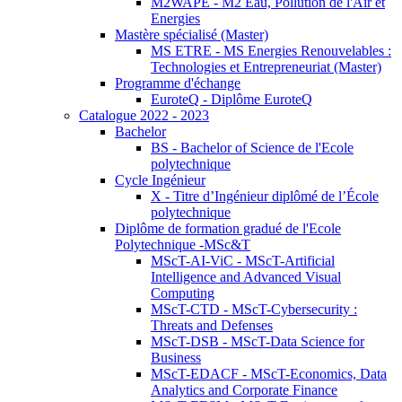
M2WAPE - M2 Eau, Pollution de l'Air et
Energies
Mastère spécialisé (Master)
MS ETRE - MS Energies Renouvelables :
Technologies et Entrepreneuriat (Master)
Programme d'échange
EuroteQ - Diplôme EuroteQ
Catalogue 2022 - 2023
Bachelor
BS - Bachelor of Science de l'Ecole
polytechnique
Cycle Ingénieur
X - Titre d’Ingénieur diplômé de l’École
polytechnique
Diplôme de formation gradué de l'Ecole
Polytechnique -MSc&T
MScT-AI-ViC - MScT-Artificial
Intelligence and Advanced Visual
Computing
MScT-CTD - MScT-Cybersecurity :
Threats and Defenses
MScT-DSB - MScT-Data Science for
Business
MScT-EDACF - MScT-Economics, Data
Analytics and Corporate Finance