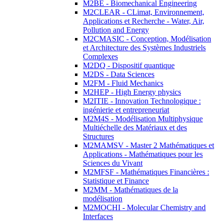
M2BE - Biomechanical Engineering
M2CLEAR - CLimat, Environnement,
Applications et Recherche - Water, Air,
Pollution and Energy
M2CMASIC - Conception, Modélisation
et Architecture des Systèmes Industriels
Complexes
M2DQ - Dispositif quantique
M2DS - Data Sciences
M2FM - Fluid Mechanics
M2HEP - High Energy physics
M2ITIE - Innovation Technologique :
ingénierie et entrepreneuriat
M2M4S - Modélisation Multiphysique
Multiéchelle des Matériaux et des
Structures
M2MAMSV - Master 2 Mathématiques et
Applications - Mathématiques pour les
Sciences du Vivant
M2MFSF - Mathématiques Financières :
Statistique et Finance
M2MM - Mathématiques de la
modélisation
M2MOCHI - Molecular Chemistry and
Interfaces