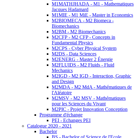
M1MATHJHADA - M1 - Mathematiques
Jacques Hadamard
M1MIE - M1 MiE - Master in Economics
M2BIOMECA - M2 Biomeca -
Biomechanics
M2BM - M2 Biomechanics
M2CFP - M2 CFP - Concepts in
Fundamental Physics
M2CPS - Cyber Physical System
M2DS - Data Sciences
M2ENERG - Master 2 Énergie
M2FLUIDS - M2 Fluids - Fluid
Mechanics
M2IGD - M2 IGD - Interaction, Graphic
and Design
M2MDA - M2 MdA - Mathématiques de
l'Aléatoire
M2MSV - M2 MSV - Mathématiques
pour les Sciences du Vivant
M2PIC - Projet Innovation Conception
Programme d'échange
PEI - Echanges PEI
Catalogue 2020 - 2021
Bachelor
BS - Bachelor of Science de l'Ecole