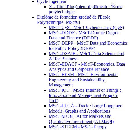
Cycle Ingénieur
X - Titre d’Ingénieur diplômé de l’École
polytechnique
Diplôme de formation gradué de l'Ecole
Polytechnique -MSc&T
MScT-CyS - MScT-Cybersecurity (CyS)
MScT-DDDF - MScT-Double Degree
Data and Finance (DDDF)
MScT-DEPP - MScT-Data and Economics
for Public Policy (DEPP)
MScT-DSAIB - MScT-Data Science and
AI for Business
MScT-EDACF - MScT-Economics, Data
Analytics and Corporate Finance
MScT-EESM - MScT-Environmental
Engineering and Sustainability
Management
MScT-IOT - MScT-Internet of Things :
Innovation and Management Program
(IoT)
MScT-LLGA - Track : Large Language
Models, Graphs and Applications
MScT-MaQI - AI for Markets and
Quantitative Investment (AI-MaQI)
MScT-STEEM - MScT-Energy