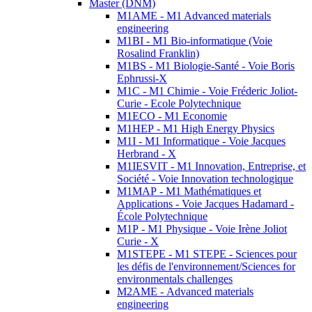
Master (DNM)
M1AME - M1 Advanced materials
engineering
M1BI - M1 Bio-informatique (Voie
Rosalind Franklin)
M1BS - M1 Biologie-Santé - Voie Boris
Ephrussi-X
M1C - M1 Chimie - Voie Fréderic Joliot-
Curie - Ecole Polytechnique
M1ECO - M1 Economie
M1HEP - M1 High Energy Physics
M1I - M1 Informatique - Voie Jacques
Herbrand - X
M1IESVIT - M1 Innovation, Entreprise, et
Société - Voie Innovation technologique
M1MAP - M1 Mathématiques et
Applications - Voie Jacques Hadamard -
École Polytechnique
M1P - M1 Physique - Voie Irène Joliot
Curie - X
M1STEPE - M1 STEPE - Sciences pour
les défis de l'environnement/Sciences for
environmentals challenges
M2AME - Advanced materials
engineering