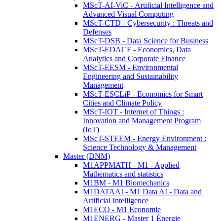
MScT-AI-ViC - Artificial Intelligence and
Advanced Visual Computing
MScT-CTD - Cybersecurity : Threats and
Defenses
MScT-DSB - Data Science for Business
MScT-EDACF - Economics, Data
Analytics and Corporate Finance
MScT-EESM - Environmental
Engineering and Sustainability
Management
MScT-ESCLiP - Economics for Smart
Cities and Climate Policy
MScT-IOT - Internet of Things :
Innovation and Management Program
(IoT)
MScT-STEEM - Energy Environment :
Science Technology & Management
Master (DNM)
M1APPMATH - M1 - Applied
Mathematics and statistics
M1BM - M1 Biomechanics
M1DATAAI - M1 Data AI - Data and
Artificial Intelligence
M1ECO - M1 Economie
M1ENERG - Master 1 Énergie