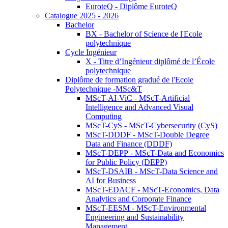
EuroteQ - Diplôme EuroteQ
Catalogue 2025 - 2026
Bachelor
BX - Bachelor of Science de l'Ecole
polytechnique
Cycle Ingénieur
X - Titre d’Ingénieur diplômé de l’École
polytechnique
Diplôme de formation gradué de l'Ecole
Polytechnique -MSc&T
MScT-AI-ViC - MScT-Artificial
Intelligence and Advanced Visual
Computing
MScT-CyS - MScT-Cybersecurity (CyS)
MScT-DDDF - MScT-Double Degree
Data and Finance (DDDF)
MScT-DEPP - MScT-Data and Economics
for Public Policy (DEPP)
MScT-DSAIB - MScT-Data Science and
AI for Business
MScT-EDACF - MScT-Economics, Data
Analytics and Corporate Finance
MScT-EESM - MScT-Environmental
Engineering and Sustainability
Management