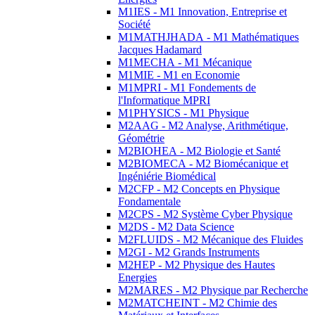
M1IES - M1 Innovation, Entreprise et
Société
M1MATHJHADA - M1 Mathématiques
Jacques Hadamard
M1MECHA - M1 Mécanique
M1MIE - M1 en Economie
M1MPRI - M1 Fondements de
l'Informatique MPRI
M1PHYSICS - M1 Physique
M2AAG - M2 Analyse, Arithmétique,
Géométrie
M2BIOHEA - M2 Biologie et Santé
M2BIOMECA - M2 Biomécanique et
Ingéniérie Biomédical
M2CFP - M2 Concepts en Physique
Fondamentale
M2CPS - M2 Système Cyber Physique
M2DS - M2 Data Science
M2FLUIDS - M2 Mécanique des Fluides
M2GI - M2 Grands Instruments
M2HEP - M2 Physique des Hautes
Energies
M2MARES - M2 Physique par Recherche
M2MATCHEINT - M2 Chimie des