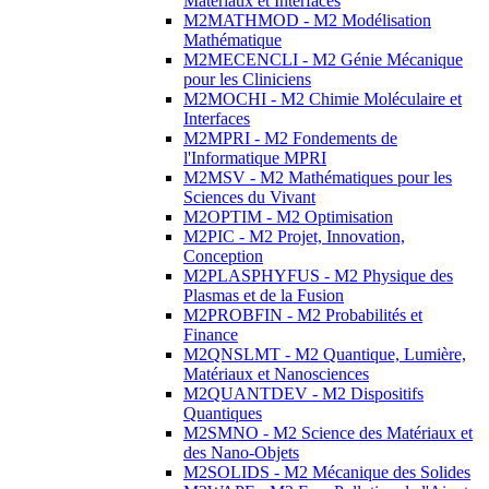
Matériaux et Interfaces
M2MATHMOD - M2 Modélisation
Mathématique
M2MECENCLI - M2 Génie Mécanique
pour les Cliniciens
M2MOCHI - M2 Chimie Moléculaire et
Interfaces
M2MPRI - M2 Fondements de
l'Informatique MPRI
M2MSV - M2 Mathématiques pour les
Sciences du Vivant
M2OPTIM - M2 Optimisation
M2PIC - M2 Projet, Innovation,
Conception
M2PLASPHYFUS - M2 Physique des
Plasmas et de la Fusion
M2PROBFIN - M2 Probabilités et
Finance
M2QNSLMT - M2 Quantique, Lumière,
Matériaux et Nanosciences
M2QUANTDEV - M2 Dispositifs
Quantiques
M2SMNO - M2 Science des Matériaux et
des Nano-Objets
M2SOLIDS - M2 Mécanique des Solides