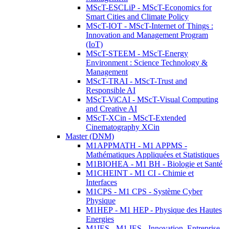
MScT-ESCLiP - MScT-Economics for
Smart Cities and Climate Policy
MScT-IOT - MScT-Internet of Things :
Innovation and Management Program
(IoT)
MScT-STEEM - MScT-Energy
Environment : Science Technology &
Management
MScT-TRAI - MScT-Trust and
Responsible AI
MScT-ViCAI - MScT-Visual Computing
and Creative AI
MScT-XCin - MScT-Extended
Cinematography XCin
Master (DNM)
M1APPMATH - M1 APPMS -
Mathématiques Appliquées et Statistiques
M1BIOHEA - M1 BH - Biologie et Santé
M1CHEINT - M1 CI - Chimie et
Interfaces
M1CPS - M1 CPS - Système Cyber
Physique
M1HEP - M1 HEP - Physique des Hautes
Energies
M1IES - M1 IES - Innovation, Entreprise