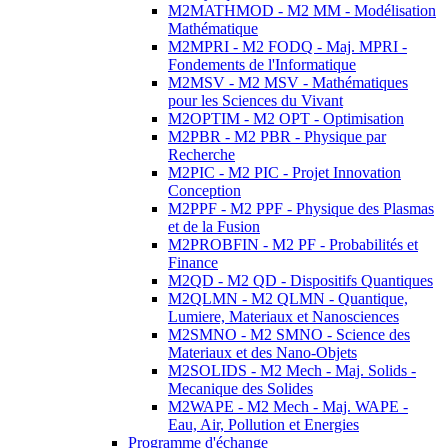
M2MATHMOD - M2 MM - Modélisation
Mathématique
M2MPRI - M2 FODQ - Maj. MPRI -
Fondements de l'Informatique
M2MSV - M2 MSV - Mathématiques
pour les Sciences du Vivant
M2OPTIM - M2 OPT - Optimisation
M2PBR - M2 PBR - Physique par
Recherche
M2PIC - M2 PIC - Projet Innovation
Conception
M2PPF - M2 PPF - Physique des Plasmas
et de la Fusion
M2PROBFIN - M2 PF - Probabilités et
Finance
M2QD - M2 QD - Dispositifs Quantiques
M2QLMN - M2 QLMN - Quantique,
Lumiere, Materiaux et Nanosciences
M2SMNO - M2 SMNO - Science des
Materiaux et des Nano-Objets
M2SOLIDS - M2 Mech - Maj. Solids -
Mecanique des Solides
M2WAPE - M2 Mech - Maj. WAPE -
Eau, Air, Pollution et Energies
Programme d'échange