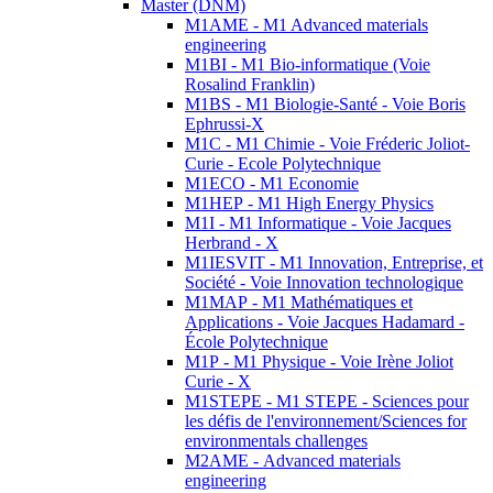
Master (DNM)
M1AME - M1 Advanced materials
engineering
M1BI - M1 Bio-informatique (Voie
Rosalind Franklin)
M1BS - M1 Biologie-Santé - Voie Boris
Ephrussi-X
M1C - M1 Chimie - Voie Fréderic Joliot-
Curie - Ecole Polytechnique
M1ECO - M1 Economie
M1HEP - M1 High Energy Physics
M1I - M1 Informatique - Voie Jacques
Herbrand - X
M1IESVIT - M1 Innovation, Entreprise, et
Société - Voie Innovation technologique
M1MAP - M1 Mathématiques et
Applications - Voie Jacques Hadamard -
École Polytechnique
M1P - M1 Physique - Voie Irène Joliot
Curie - X
M1STEPE - M1 STEPE - Sciences pour
les défis de l'environnement/Sciences for
environmentals challenges
M2AME - Advanced materials
engineering