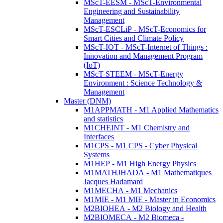
MScT-EESM - MScT-Environmental
Engineering and Sustainability
Management
MScT-ESCLiP - MScT-Economics for
Smart Cities and Climate Policy
MScT-IOT - MScT-Internet of Things :
Innovation and Management Program
(IoT)
MScT-STEEM - MScT-Energy
Environment : Science Technology &
Management
Master (DNM)
M1APPMATH - M1 Applied Mathematics
and statistics
M1CHEINT - M1 Chemistry and
Interfaces
M1CPS - M1 CPS - Cyber Physical
Systems
M1HEP - M1 High Energy Physics
M1MATHJHADA - M1 Mathematiques
Jacques Hadamard
M1MECHA - M1 Mechanics
M1MIE - M1 MIE - Master in Economics
M2BIOHEA - M2 Biology and Health
M2BIOMECA - M2 Biomeca -