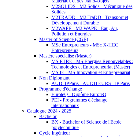
Matériaux et des Nano-Objets
M2SOLIDS - M2 Solids - Mécanique des
Solides
M2TRADD - M2 TraDD - Transport et
Développement Durable
M2WAPE - M2 WAPE - Eau, Air,
Pollution et Énergies
Master of Science (CGE)
MSc Entrepreneurs - MSc X-HEC
Entrepreneurs
Mastère spécialisé (Master)
MS ETRE - MS Energies Renouvelables :
Technologies et Entrepreneuriat (Master)
MS IE - MS Innovation et Entreprenariat
Non Diplomant
AUD_IPParis - AUDITEURS - IP Paris
Programme d'échange
EuroteQ - Diplôme EuroteQ
PEI - Programmes d'échange
internationaux
Catalogue 2024 - 2025
Bachelor
BX - Bachelor of Science de l'Ecole
polytechnique
Cycle Ingénieur