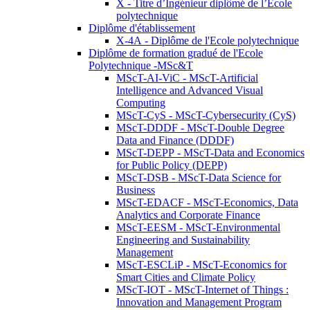
X - Titre d’Ingénieur diplômé de l’École
polytechnique
Diplôme d'établissement
X-4A - Diplôme de l'Ecole polytechnique
Diplôme de formation gradué de l'Ecole
Polytechnique -MSc&T
MScT-AI-ViC - MScT-Artificial
Intelligence and Advanced Visual
Computing
MScT-CyS - MScT-Cybersecurity (CyS)
MScT-DDDF - MScT-Double Degree
Data and Finance (DDDF)
MScT-DEPP - MScT-Data and Economics
for Public Policy (DEPP)
MScT-DSB - MScT-Data Science for
Business
MScT-EDACF - MScT-Economics, Data
Analytics and Corporate Finance
MScT-EESM - MScT-Environmental
Engineering and Sustainability
Management
MScT-ESCLiP - MScT-Economics for
Smart Cities and Climate Policy
MScT-IOT - MScT-Internet of Things :
Innovation and Management Program