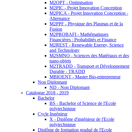
M2OPT - Optimisation
M2PIC - Projet Innovation Conception
M2PICA - Projet Innovation Conception -
Alternance
M2PPF - Physique des Plasmas et de la
Fusion
M2PROBAFI - Mathématiques
Financières : Probabilités et Finance
M2REST - Renewable Energy, Science
and Technology
M2SMNO - Sciences des Matériaux et des
nano-objets
M2TRADD - Transport et Développement
Durable - TRADD
MBIOENT - Master Bio-entrepreneur
Non Diplomant
ND - Non Diplomant
Catalogue 2018 - 2019
Bachelor
BS - Bachelor of Science de l'Ecole
polytechnique
Cycle Ingénieur
X - Diplôme d'ingénieur de l'Ecole
polytechnique
Diplôme de formation gradué de l'Ecole