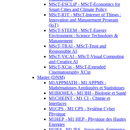
MScT-ESCLiP - MScT-Economics for
Smart Cities and Climate Policy
MScT-IOT - MScT-Internet of Things :
Innovation and Management Program
(IoT)
MScT-STEEM - MScT-Energy
Environment : Science Technology &
Management
MScT-TRAI - MScT-Trust and
Responsible AI
MScT-ViCAI - MScT-Visual Computing
and Creative AI
MScT-XCin - MScT-Extended
Cinematography XCin
Master (DNM)
M1APPMATH - M1 APPMS -
Mathématiques Appliquées et Statistiques
M1BIOHEA - M1 BH - Biologie et Santé
M1CHEINT - M1 CI - Chimie et
Interfaces
M1CPS - M1 CPS - Système Cyber
Physique
M1HEP - M1 HEP - Physique des Hautes
Energies
M1IES - M1 IES - Innovation, Entreprise