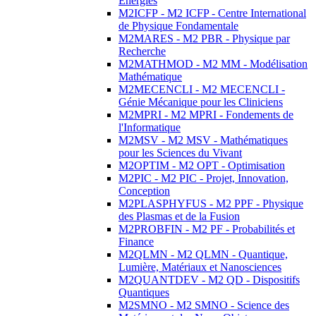
Energies
M2ICFP - M2 ICFP - Centre International
de Physique Fondamentale
M2MARES - M2 PBR - Physique par
Recherche
M2MATHMOD - M2 MM - Modélisation
Mathématique
M2MECENCLI - M2 MECENCLI -
Génie Mécanique pour les Cliniciens
M2MPRI - M2 MPRI - Fondements de
l'Informatique
M2MSV - M2 MSV - Mathématiques
pour les Sciences du Vivant
M2OPTIM - M2 OPT - Optimisation
M2PIC - M2 PIC - Projet, Innovation,
Conception
M2PLASPHYFUS - M2 PPF - Physique
des Plasmas et de la Fusion
M2PROBFIN - M2 PF - Probabilités et
Finance
M2QLMN - M2 QLMN - Quantique,
Lumière, Matériaux et Nanosciences
M2QUANTDEV - M2 QD - Dispositifs
Quantiques
M2SMNO - M2 SMNO - Science des