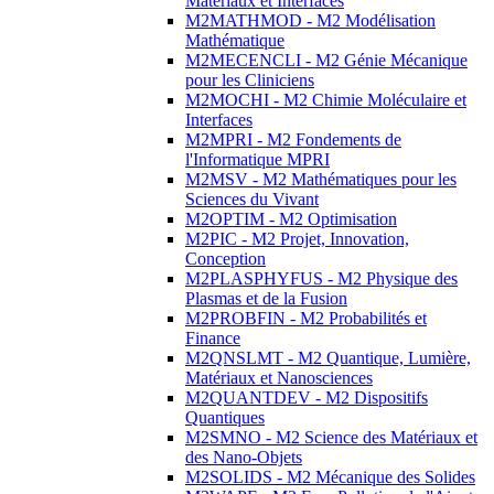
Matériaux et Interfaces
M2MATHMOD - M2 Modélisation
Mathématique
M2MECENCLI - M2 Génie Mécanique
pour les Cliniciens
M2MOCHI - M2 Chimie Moléculaire et
Interfaces
M2MPRI - M2 Fondements de
l'Informatique MPRI
M2MSV - M2 Mathématiques pour les
Sciences du Vivant
M2OPTIM - M2 Optimisation
M2PIC - M2 Projet, Innovation,
Conception
M2PLASPHYFUS - M2 Physique des
Plasmas et de la Fusion
M2PROBFIN - M2 Probabilités et
Finance
M2QNSLMT - M2 Quantique, Lumière,
Matériaux et Nanosciences
M2QUANTDEV - M2 Dispositifs
Quantiques
M2SMNO - M2 Science des Matériaux et
des Nano-Objets
M2SOLIDS - M2 Mécanique des Solides