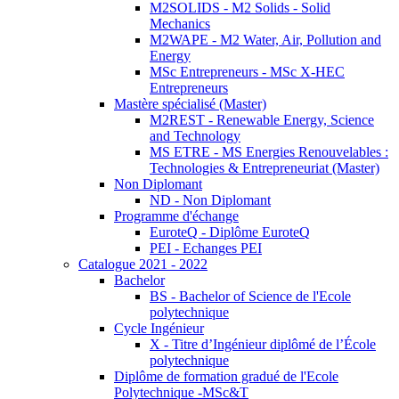
M2SOLIDS - M2 Solids - Solid
Mechanics
M2WAPE - M2 Water, Air, Pollution and
Energy
MSc Entrepreneurs - MSc X-HEC
Entrepreneurs
Mastère spécialisé (Master)
M2REST - Renewable Energy, Science
and Technology
MS ETRE - MS Energies Renouvelables :
Technologies & Entrepreneuriat (Master)
Non Diplomant
ND - Non Diplomant
Programme d'échange
EuroteQ - Diplôme EuroteQ
PEI - Echanges PEI
Catalogue 2021 - 2022
Bachelor
BS - Bachelor of Science de l'Ecole
polytechnique
Cycle Ingénieur
X - Titre d’Ingénieur diplômé de l’École
polytechnique
Diplôme de formation gradué de l'Ecole
Polytechnique -MSc&T