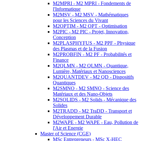
M2MPRI - M2 MPRI - Fondements de
l'Informatique
M2MSV - M2 MSV - Mathématiques
pour les Sciences du Vivant
M2OPTIM - M2 OPT - Optimisation
M2PIC - M2 PIC - Projet, Innovation,
Conception
M2PLASPHYFUS - M2 PPF - Physique
des Plasmas et de la Fusion
M2PROBFIN - M2 PF - Probabilités et
Finance
M2QLMN - M2 QLMN - Quantique,
Lumière, Matériaux et Nanosciences
M2QUANTDEV - M2 QD - Dispositifs
Quantiques
M2SMNO - M2 SMNO - Science des
Matériaux et des Nano-Objets
M2SOLIDS - M2 Solids - Mécanique des
Solides
M2TRADD - M2 TraDD - Transport et
Développement Durable
M2WAPE - M2 WAPE - Eau, Pollution de
l'Air et Energie
Master of Science (CGE)
MSc Entrepreneurs - MSc X-HEC