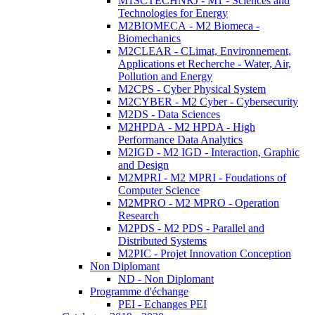
M1SCTECHNRJ - M1 - Sciences and
Technologies for Energy
M2BIOMECA - M2 Biomeca -
Biomechanics
M2CLEAR - CLimat, Environnement,
Applications et Recherche - Water, Air,
Pollution and Energy
M2CPS - Cyber Physical System
M2CYBER - M2 Cyber - Cybersecurity
M2DS - Data Sciences
M2HPDA - M2 HPDA - High
Performance Data Analytics
M2IGD - M2 IGD - Interaction, Graphic
and Design
M2MPRI - M2 MPRI - Foudations of
Computer Science
M2MPRO - M2 MPRO - Operation
Research
M2PDS - M2 PDS - Parallel and
Distributed Systems
M2PIC - Projet Innovation Conception
Non Diplomant
ND - Non Diplomant
Programme d'échange
PEI - Echanges PEI