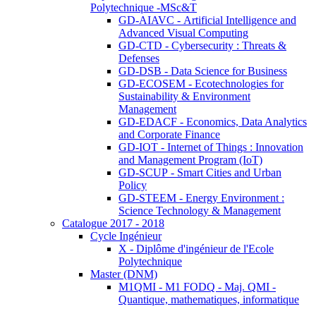
Polytechnique -MSc&T
GD-AIAVC - Artificial Intelligence and
Advanced Visual Computing
GD-CTD - Cybersecurity : Threats &
Defenses
GD-DSB - Data Science for Business
GD-ECOSEM - Ecotechnologies for
Sustainability & Environment
Management
GD-EDACF - Economics, Data Analytics
and Corporate Finance
GD-IOT - Internet of Things : Innovation
and Management Program (IoT)
GD-SCUP - Smart Cities and Urban
Policy
GD-STEEM - Energy Environment :
Science Technology & Management
Catalogue 2017 - 2018
Cycle Ingénieur
X - Diplôme d'ingénieur de l'Ecole
Polytechnique
Master (DNM)
M1QMI - M1 FODQ - Maj. QMI -
Quantique, mathematiques, informatique