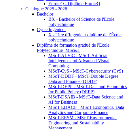
EuroteQ - Diplôme EuroteQ
Catalogue 2025 - 2026
Bachelor
BX - Bachelor of Science de l'Ecole
polytechnique
Cycle Ingénieur
X - Titre d’Ingénieur diplômé de l’École
polytechnique
Diplôme de formation gradué de l'Ecole
Polytechnique -MSc&T
MScT-AI-ViC - MScT-Artificial
Intelligence and Advanced Visual
Computing
MScT-CyS - MScT-Cybersecurity (CyS)
MScT-DDDF - MScT-Double Degree
Data and Finance (DDDF)
MScT-DEPP - MScT-Data and Economics
for Public Policy (DEPP)
MScT-DSAIB - MScT-Data Science and
AI for Business
MScT-EDACF - MScT-Economics, Data
Analytics and Corporate Finance
MScT-EESM - MScT-Environmental
Engineering and Sustainability
Management