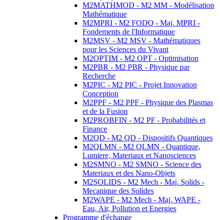
M2MATHMOD - M2 MM - Modélisation
Mathématique
M2MPRI - M2 FODQ - Maj. MPRI -
Fondements de l'Informatique
M2MSV - M2 MSV - Mathématiques
pour les Sciences du Vivant
M2OPTIM - M2 OPT - Optimisation
M2PBR - M2 PBR - Physique par
Recherche
M2PIC - M2 PIC - Projet Innovation
Conception
M2PPF - M2 PPF - Physique des Plasmas
et de la Fusion
M2PROBFIN - M2 PF - Probabilités et
Finance
M2QD - M2 QD - Dispositifs Quantiques
M2QLMN - M2 QLMN - Quantique,
Lumiere, Materiaux et Nanosciences
M2SMNO - M2 SMNO - Science des
Materiaux et des Nano-Objets
M2SOLIDS - M2 Mech - Maj. Solids -
Mecanique des Solides
M2WAPE - M2 Mech - Maj. WAPE -
Eau, Air, Pollution et Energies
Programme d'échange