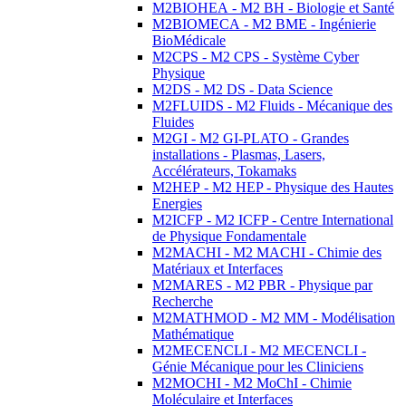
M2BIOHEA - M2 BH - Biologie et Santé
M2BIOMECA - M2 BME - Ingénierie
BioMédicale
M2CPS - M2 CPS - Système Cyber
Physique
M2DS - M2 DS - Data Science
M2FLUIDS - M2 Fluids - Mécanique des
Fluides
M2GI - M2 GI-PLATO - Grandes
installations - Plasmas, Lasers,
Accélérateurs, Tokamaks
M2HEP - M2 HEP - Physique des Hautes
Energies
M2ICFP - M2 ICFP - Centre International
de Physique Fondamentale
M2MACHI - M2 MACHI - Chimie des
Matériaux et Interfaces
M2MARES - M2 PBR - Physique par
Recherche
M2MATHMOD - M2 MM - Modélisation
Mathématique
M2MECENCLI - M2 MECENCLI -
Génie Mécanique pour les Cliniciens
M2MOCHI - M2 MoChI - Chimie
Moléculaire et Interfaces