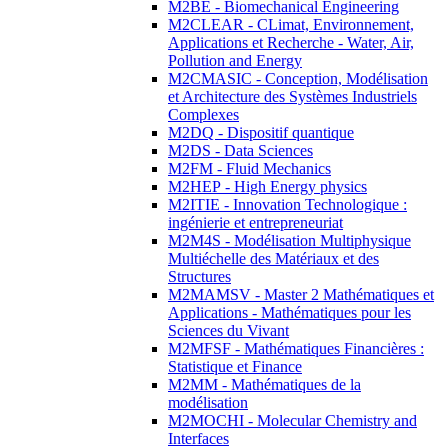
M2BE - Biomechanical Engineering
M2CLEAR - CLimat, Environnement,
Applications et Recherche - Water, Air,
Pollution and Energy
M2CMASIC - Conception, Modélisation
et Architecture des Systèmes Industriels
Complexes
M2DQ - Dispositif quantique
M2DS - Data Sciences
M2FM - Fluid Mechanics
M2HEP - High Energy physics
M2ITIE - Innovation Technologique :
ingénierie et entrepreneuriat
M2M4S - Modélisation Multiphysique
Multiéchelle des Matériaux et des
Structures
M2MAMSV - Master 2 Mathématiques et
Applications - Mathématiques pour les
Sciences du Vivant
M2MFSF - Mathématiques Financières :
Statistique et Finance
M2MM - Mathématiques de la
modélisation
M2MOCHI - Molecular Chemistry and
Interfaces