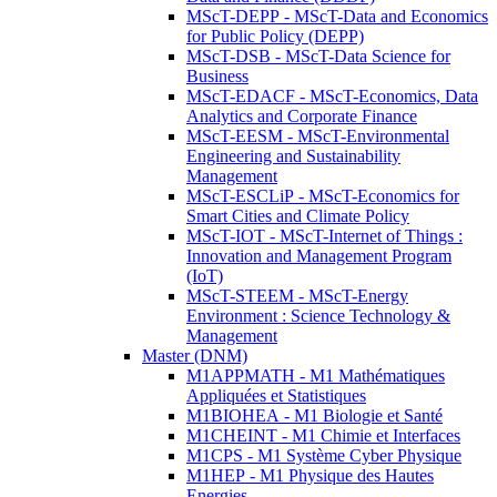
MScT-DEPP - MScT-Data and Economics
for Public Policy (DEPP)
MScT-DSB - MScT-Data Science for
Business
MScT-EDACF - MScT-Economics, Data
Analytics and Corporate Finance
MScT-EESM - MScT-Environmental
Engineering and Sustainability
Management
MScT-ESCLiP - MScT-Economics for
Smart Cities and Climate Policy
MScT-IOT - MScT-Internet of Things :
Innovation and Management Program
(IoT)
MScT-STEEM - MScT-Energy
Environment : Science Technology &
Management
Master (DNM)
M1APPMATH - M1 Mathématiques
Appliquées et Statistiques
M1BIOHEA - M1 Biologie et Santé
M1CHEINT - M1 Chimie et Interfaces
M1CPS - M1 Système Cyber Physique
M1HEP - M1 Physique des Hautes
Energies