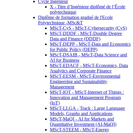
Cycle Ingénieur
X - Titre d’Ingénieur diplômé de l’École
polytechnique
Diplôme de formation gradué de l'Ecole
Polytechnique -MSc&T
MScT-CyS - MScT-Cybersecurity (CyS)
MScT-DDDF - MScT-Double Degree
Data and Finance (DDDF)
MScT-DEPP - MScT-Data and Economics
for Public Policy (DEPP)
MScT-DSAIB - MScT-Data Science and
AI for Business
MScT-EDACF - MScT-Economics, Data
Analytics and Corporate Finance
MScT-EESM - MScT-Environmental
Engineering and Sustainability
Management
MScT-IOT - MScT-Internet of Things :
Innovation and Management Program
(IoT)
MScT-LLGA - Track : Large Language
Models, Graphs and Applications
MScT-MaQI - AI for Markets and
Quantitative Investment (AI-MaQI)
MScT-STEEM - MScT-Energy