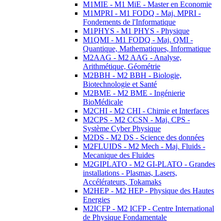
M1MIE - M1 MiE - Master en Economie
M1MPRI - M1 FODQ - Maj. MPRI -
Fondements de l'Informatique
M1PHYS - M1 PHYS - Physique
M1QMI - M1 FODQ - Maj. QMI -
Quantique, Mathematiques, Informatique
M2AAG - M2 AAG - Analyse,
Arithmétique, Géométrie
M2BBH - M2 BBH - Biologie,
Biotechnologie et Santé
M2BME - M2 BME - Ingénierie
BioMédicale
M2CHI - M2 CHI - Chimie et Interfaces
M2CPS - M2 CCSN - Maj. CPS -
Système Cyber Physique
M2DS - M2 DS - Science des données
M2FLUIDS - M2 Mech - Maj. Fluids -
Mecanique des Fluides
M2GIPLATO - M2 GI-PLATO - Grandes
installations - Plasmas, Lasers,
Accélérateurs, Tokamaks
M2HEP - M2 HEP - Physique des Hautes
Energies
M2ICFP - M2 ICFP - Centre International
de Physique Fondamentale