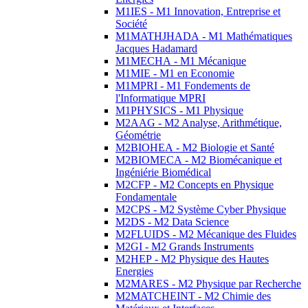
M1IES - M1 Innovation, Entreprise et
Société
M1MATHJHADA - M1 Mathématiques
Jacques Hadamard
M1MECHA - M1 Mécanique
M1MIE - M1 en Economie
M1MPRI - M1 Fondements de
l'Informatique MPRI
M1PHYSICS - M1 Physique
M2AAG - M2 Analyse, Arithmétique,
Géométrie
M2BIOHEA - M2 Biologie et Santé
M2BIOMECA - M2 Biomécanique et
Ingéniérie Biomédical
M2CFP - M2 Concepts en Physique
Fondamentale
M2CPS - M2 Système Cyber Physique
M2DS - M2 Data Science
M2FLUIDS - M2 Mécanique des Fluides
M2GI - M2 Grands Instruments
M2HEP - M2 Physique des Hautes
Energies
M2MARES - M2 Physique par Recherche
M2MATCHEINT - M2 Chimie des