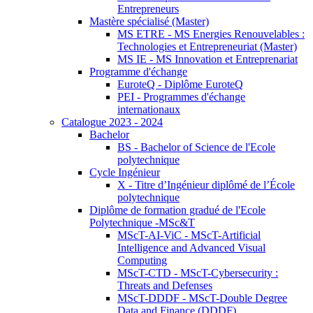
Entrepreneurs
Mastère spécialisé (Master)
MS ETRE - MS Energies Renouvelables :
Technologies et Entrepreneuriat (Master)
MS IE - MS Innovation et Entreprenariat
Programme d'échange
EuroteQ - Diplôme EuroteQ
PEI - Programmes d'échange
internationaux
Catalogue 2023 - 2024
Bachelor
BS - Bachelor of Science de l'Ecole
polytechnique
Cycle Ingénieur
X - Titre d’Ingénieur diplômé de l’École
polytechnique
Diplôme de formation gradué de l'Ecole
Polytechnique -MSc&T
MScT-AI-ViC - MScT-Artificial
Intelligence and Advanced Visual
Computing
MScT-CTD - MScT-Cybersecurity :
Threats and Defenses
MScT-DDDF - MScT-Double Degree
Data and Finance (DDDF)