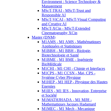
Environment : Science Technology &
Management
MScT-TRAI - MScT-Trust and
Responsible AI
MScT-ViCAI - MScT-Visual Computing
and Creative AI
MScT-XCin - MScT-Extended
Cinematography XCin
Master (DNM)
M1AMS - M1 AMS - Mathématiques
Appliquées et Statistiques
M1BBH - M1 BBH - Biologie,
Biotechnologie et Santé
M1BME - M1 BME - Ingénierie
BioMédicale
M1CHI - M1 CHI - Chimie et Interfaces
M1CPS - M1 CCSN - Maj. CPS -
Système Cyber Physique
M1HEP - M1 HEP - Physique des Hautes
Energies
M1IES - M1 IES - Innovation, Entreprise
et Société
M1MATHJHADA - M1 MJH -
Mathematiques Jacques Hadamard
M1MEC - M1 Mech - Mecanique