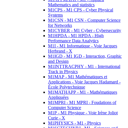
Mathematics and statistics
M1CPS - M1 CPS - Cyber Physical
Systems
M1CSN - M1 CSN - Computer Science
for Networks
M1CYBER - M1 Cyber - Cybersecurity
M1HPDA - M1 HPDA - High
Performance Data Analytics
M1I - M1 Informatique - Voie Jacques
Herbrand - X
M1IGD - M1 IGD - Interaction, Graphic
and Design
M1INTTRACPHY - M1 - International
Track in Physics
M1MAP - M1 Mathématiques et
Applications - Voie Jacques Hadamard -
École Polytechnique
M1MATHAPP - M1 - Mathématiques
Appliquées
M1MPRI - M1 MPRI - Foudations of
Computer Science
M1P - M1 Physique - Voie Irène Joliot
Curie - X
M1PHYSICS - M1 - Physics