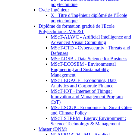
polytechnique
Cycle Ingénieur
X - Titre d’Ingénieur diplômé de l’École
polytechnique
Diplôme de formation gradué de l'Ecole
Polytechnique -MSc&T
MScT-AIAVC - Artificial Intelligence and
Advanced Visual Computing
MScT-CTD - Cybersecurity : Threats and
Defenses
MScT-DSB - Data Science for Business
MScT-ECOSEM - Environmental
Engineering and Sustainability
Management
MScT-EDACF - Economics, Data
Analytics and Corporate Finance
MScT-IOT - Internet of Things :
Innovation and Management Program
(IoT)
MScT-SCUP - Economics for Smart Cities
and Climate Policy
MScT-STEEM - Energy Environment :
Science Technology & Management
Master (DNM)
M1APPMATH - M1 - Applied