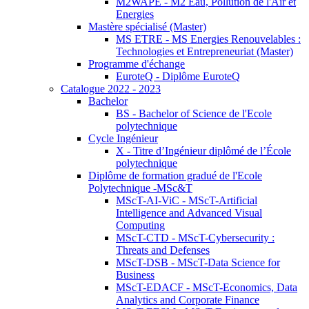
M2WAPE - M2 Eau, Pollution de l'Air et
Energies
Mastère spécialisé (Master)
MS ETRE - MS Energies Renouvelables :
Technologies et Entrepreneuriat (Master)
Programme d'échange
EuroteQ - Diplôme EuroteQ
Catalogue 2022 - 2023
Bachelor
BS - Bachelor of Science de l'Ecole
polytechnique
Cycle Ingénieur
X - Titre d’Ingénieur diplômé de l’École
polytechnique
Diplôme de formation gradué de l'Ecole
Polytechnique -MSc&T
MScT-AI-ViC - MScT-Artificial
Intelligence and Advanced Visual
Computing
MScT-CTD - MScT-Cybersecurity :
Threats and Defenses
MScT-DSB - MScT-Data Science for
Business
MScT-EDACF - MScT-Economics, Data
Analytics and Corporate Finance