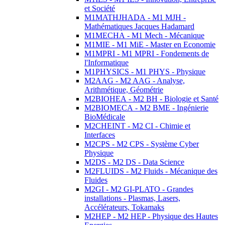
et Société
M1MATHJHADA - M1 MJH -
Mathématiques Jacques Hadamard
M1MECHA - M1 Mech - Mécanique
M1MIE - M1 MiE - Master en Economie
M1MPRI - M1 MPRI - Fondements de
l'Informatique
M1PHYSICS - M1 PHYS - Physique
M2AAG - M2 AAG - Analyse,
Arithmétique, Géométrie
M2BIOHEA - M2 BH - Biologie et Santé
M2BIOMECA - M2 BME - Ingénierie
BioMédicale
M2CHEINT - M2 CI - Chimie et
Interfaces
M2CPS - M2 CPS - Système Cyber
Physique
M2DS - M2 DS - Data Science
M2FLUIDS - M2 Fluids - Mécanique des
Fluides
M2GI - M2 GI-PLATO - Grandes
installations - Plasmas, Lasers,
Accélérateurs, Tokamaks
M2HEP - M2 HEP - Physique des Hautes