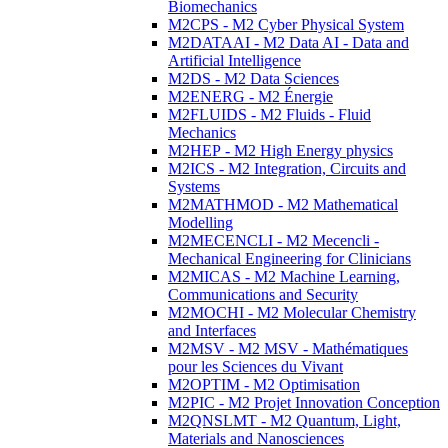
Biomechanics
M2CPS - M2 Cyber Physical System
M2DATAAI - M2 Data AI - Data and
Artificial Intelligence
M2DS - M2 Data Sciences
M2ENERG - M2 Énergie
M2FLUIDS - M2 Fluids - Fluid
Mechanics
M2HEP - M2 High Energy physics
M2ICS - M2 Integration, Circuits and
Systems
M2MATHMOD - M2 Mathematical
Modelling
M2MECENCLI - M2 Mecencli -
Mechanical Engineering for Clinicians
M2MICAS - M2 Machine Learning,
Communications and Security
M2MOCHI - M2 Molecular Chemistry
and Interfaces
M2MSV - M2 MSV - Mathématiques
pour les Sciences du Vivant
M2OPTIM - M2 Optimisation
M2PIC - M2 Projet Innovation Conception
M2QNSLMT - M2 Quantum, Light,
Materials and Nanosciences