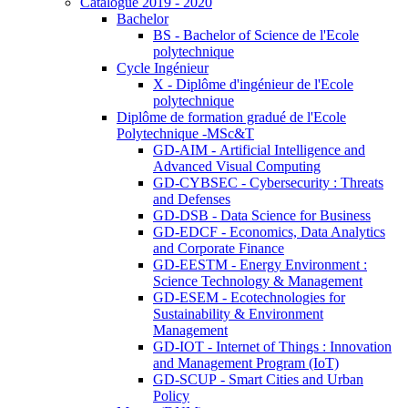
Catalogue 2019 - 2020
Bachelor
BS - Bachelor of Science de l'Ecole
polytechnique
Cycle Ingénieur
X - Diplôme d'ingénieur de l'Ecole
polytechnique
Diplôme de formation gradué de l'Ecole
Polytechnique -MSc&T
GD-AIM - Artificial Intelligence and
Advanced Visual Computing
GD-CYBSEC - Cybersecurity : Threats
and Defenses
GD-DSB - Data Science for Business
GD-EDCF - Economics, Data Analytics
and Corporate Finance
GD-EESTM - Energy Environment :
Science Technology & Management
GD-ESEM - Ecotechnologies for
Sustainability & Environment
Management
GD-IOT - Internet of Things : Innovation
and Management Program (IoT)
GD-SCUP - Smart Cities and Urban
Policy