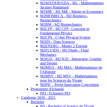
M1MATHJHADA - M1 - Mathematiques
Jacques Hadamard
M1MIE - M1 MiE - Master in Economics
M2BIOMECA - M2 Biomeca -
Biomechanics
M2BM - M2 Biomechanics
M2CFP - M2 CFP - Concepts in
Fundamental Physics
M2CPS - Cyber Physical System
M2DS - Data Sciences
M2ENERG - Master 2 Énergie
M2FLUIDS - M2 Fluids - Fluid
Mechanics
M2IGD - M2 IGD - Interaction, Graphic
and Design
M2MDA - M2 MdA - Mathématiques de
l'Aléatoire
M2MSV - M2 MSV - Mathématiques
pour les Sciences du Vivant
M2PIC - Projet Innovation Conception
Programme d'échange
PEI - Echanges PEI
Catalogue 2020 - 2021
Bachelor
BS - Bachelor of Science de l'Ecole