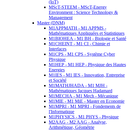
(IoT)
MScT-STEEM - MScT-Energy
Environment : Science Technology &
Management
Master (DNM)
M1APPMATH - M1 APPMS -
Mathématiques Appliquées et Statistiques
M1BIOHEA - M1 BH - Biologie et Santé
M1CHEINT - M1 CI - Chimie et
Interfaces
M1CPS - M1 CPS - Système Cyber
Physique
M1HEP - M1 HEP - Physique des Hautes
Energies
M1IES - M1 IES - Innovation, Entreprise
et Société
M1MATHJHADA - M1 MJH -
Mathématiques Jacques Hadamard
M1MECHA - M1 Mech - Mécanique
M1MIE - M1 MiE - Master en Economie
M1MPRI - M1 MPRI - Fondements de
l'Informatique
M1PHYSICS - M1 PHYS - Physique
M2AAG - M2 AAG - Analyse,
Arithmétique, Géométrie