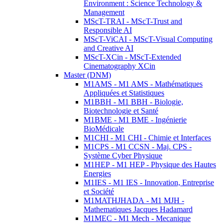
Environment : Science Technology &
Management
MScT-TRAI - MScT-Trust and
Responsible AI
MScT-ViCAI - MScT-Visual Computing
and Creative AI
MScT-XCin - MScT-Extended
Cinematography XCin
Master (DNM)
M1AMS - M1 AMS - Mathématiques
Appliquées et Statistiques
M1BBH - M1 BBH - Biologie,
Biotechnologie et Santé
M1BME - M1 BME - Ingénierie
BioMédicale
M1CHI - M1 CHI - Chimie et Interfaces
M1CPS - M1 CCSN - Maj. CPS -
Système Cyber Physique
M1HEP - M1 HEP - Physique des Hautes
Energies
M1IES - M1 IES - Innovation, Entreprise
et Société
M1MATHJHADA - M1 MJH -
Mathematiques Jacques Hadamard
M1MEC - M1 Mech - Mecanique