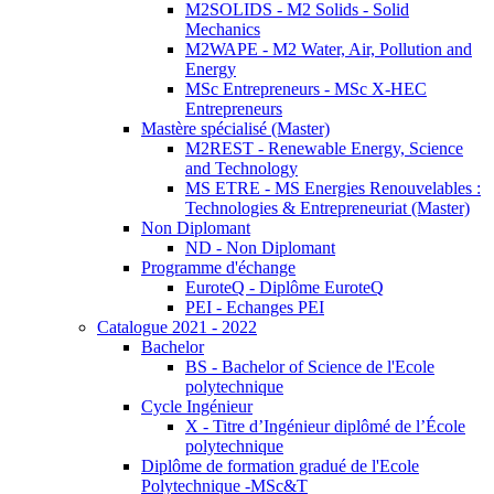
M2SOLIDS - M2 Solids - Solid
Mechanics
M2WAPE - M2 Water, Air, Pollution and
Energy
MSc Entrepreneurs - MSc X-HEC
Entrepreneurs
Mastère spécialisé (Master)
M2REST - Renewable Energy, Science
and Technology
MS ETRE - MS Energies Renouvelables :
Technologies & Entrepreneuriat (Master)
Non Diplomant
ND - Non Diplomant
Programme d'échange
EuroteQ - Diplôme EuroteQ
PEI - Echanges PEI
Catalogue 2021 - 2022
Bachelor
BS - Bachelor of Science de l'Ecole
polytechnique
Cycle Ingénieur
X - Titre d’Ingénieur diplômé de l’École
polytechnique
Diplôme de formation gradué de l'Ecole
Polytechnique -MSc&T