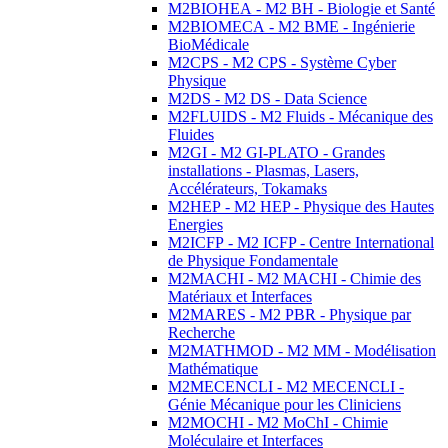
M2BIOHEA - M2 BH - Biologie et Santé
M2BIOMECA - M2 BME - Ingénierie
BioMédicale
M2CPS - M2 CPS - Système Cyber
Physique
M2DS - M2 DS - Data Science
M2FLUIDS - M2 Fluids - Mécanique des
Fluides
M2GI - M2 GI-PLATO - Grandes
installations - Plasmas, Lasers,
Accélérateurs, Tokamaks
M2HEP - M2 HEP - Physique des Hautes
Energies
M2ICFP - M2 ICFP - Centre International
de Physique Fondamentale
M2MACHI - M2 MACHI - Chimie des
Matériaux et Interfaces
M2MARES - M2 PBR - Physique par
Recherche
M2MATHMOD - M2 MM - Modélisation
Mathématique
M2MECENCLI - M2 MECENCLI -
Génie Mécanique pour les Cliniciens
M2MOCHI - M2 MoChI - Chimie
Moléculaire et Interfaces