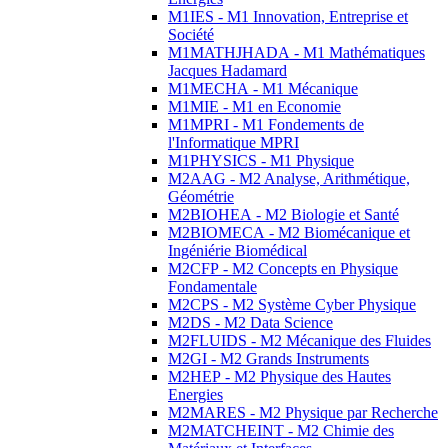
M1IES - M1 Innovation, Entreprise et
Société
M1MATHJHADA - M1 Mathématiques
Jacques Hadamard
M1MECHA - M1 Mécanique
M1MIE - M1 en Economie
M1MPRI - M1 Fondements de
l'Informatique MPRI
M1PHYSICS - M1 Physique
M2AAG - M2 Analyse, Arithmétique,
Géométrie
M2BIOHEA - M2 Biologie et Santé
M2BIOMECA - M2 Biomécanique et
Ingéniérie Biomédical
M2CFP - M2 Concepts en Physique
Fondamentale
M2CPS - M2 Système Cyber Physique
M2DS - M2 Data Science
M2FLUIDS - M2 Mécanique des Fluides
M2GI - M2 Grands Instruments
M2HEP - M2 Physique des Hautes
Energies
M2MARES - M2 Physique par Recherche
M2MATCHEINT - M2 Chimie des