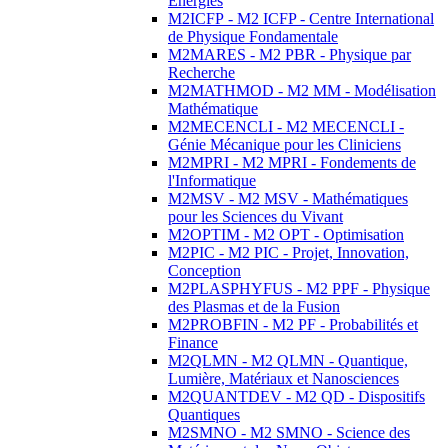
Energies
M2ICFP - M2 ICFP - Centre International
de Physique Fondamentale
M2MARES - M2 PBR - Physique par
Recherche
M2MATHMOD - M2 MM - Modélisation
Mathématique
M2MECENCLI - M2 MECENCLI -
Génie Mécanique pour les Cliniciens
M2MPRI - M2 MPRI - Fondements de
l'Informatique
M2MSV - M2 MSV - Mathématiques
pour les Sciences du Vivant
M2OPTIM - M2 OPT - Optimisation
M2PIC - M2 PIC - Projet, Innovation,
Conception
M2PLASPHYFUS - M2 PPF - Physique
des Plasmas et de la Fusion
M2PROBFIN - M2 PF - Probabilités et
Finance
M2QLMN - M2 QLMN - Quantique,
Lumière, Matériaux et Nanosciences
M2QUANTDEV - M2 QD - Dispositifs
Quantiques
M2SMNO - M2 SMNO - Science des