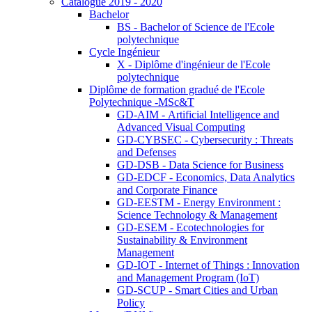
Catalogue 2019 - 2020
Bachelor
BS - Bachelor of Science de l'Ecole
polytechnique
Cycle Ingénieur
X - Diplôme d'ingénieur de l'Ecole
polytechnique
Diplôme de formation gradué de l'Ecole
Polytechnique -MSc&T
GD-AIM - Artificial Intelligence and
Advanced Visual Computing
GD-CYBSEC - Cybersecurity : Threats
and Defenses
GD-DSB - Data Science for Business
GD-EDCF - Economics, Data Analytics
and Corporate Finance
GD-EESTM - Energy Environment :
Science Technology & Management
GD-ESEM - Ecotechnologies for
Sustainability & Environment
Management
GD-IOT - Internet of Things : Innovation
and Management Program (IoT)
GD-SCUP - Smart Cities and Urban
Policy