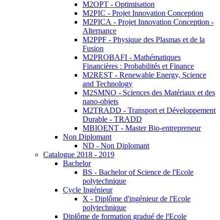
M2OPT - Optimisation
M2PIC - Projet Innovation Conception
M2PICA - Projet Innovation Conception -
Alternance
M2PPF - Physique des Plasmas et de la
Fusion
M2PROBAFI - Mathématiques
Financières : Probabilités et Finance
M2REST - Renewable Energy, Science
and Technology
M2SMNO - Sciences des Matériaux et des
nano-objets
M2TRADD - Transport et Développement
Durable - TRADD
MBIOENT - Master Bio-entrepreneur
Non Diplomant
ND - Non Diplomant
Catalogue 2018 - 2019
Bachelor
BS - Bachelor of Science de l'Ecole
polytechnique
Cycle Ingénieur
X - Diplôme d'ingénieur de l'Ecole
polytechnique
Diplôme de formation gradué de l'Ecole