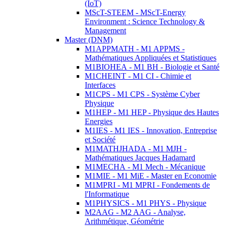
(IoT)
MScT-STEEM - MScT-Energy
Environment : Science Technology &
Management
Master (DNM)
M1APPMATH - M1 APPMS -
Mathématiques Appliquées et Statistiques
M1BIOHEA - M1 BH - Biologie et Santé
M1CHEINT - M1 CI - Chimie et
Interfaces
M1CPS - M1 CPS - Système Cyber
Physique
M1HEP - M1 HEP - Physique des Hautes
Energies
M1IES - M1 IES - Innovation, Entreprise
et Société
M1MATHJHADA - M1 MJH -
Mathématiques Jacques Hadamard
M1MECHA - M1 Mech - Mécanique
M1MIE - M1 MiE - Master en Economie
M1MPRI - M1 MPRI - Fondements de
l'Informatique
M1PHYSICS - M1 PHYS - Physique
M2AAG - M2 AAG - Analyse,
Arithmétique, Géométrie