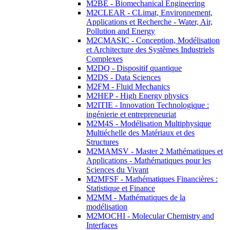
M2BE - Biomechanical Engineering
M2CLEAR - CLimat, Environnement,
Applications et Recherche - Water, Air,
Pollution and Energy
M2CMASIC - Conception, Modélisation
et Architecture des Systèmes Industriels
Complexes
M2DQ - Dispositif quantique
M2DS - Data Sciences
M2FM - Fluid Mechanics
M2HEP - High Energy physics
M2ITIE - Innovation Technologique :
ingénierie et entrepreneuriat
M2M4S - Modélisation Multiphysique
Multiéchelle des Matériaux et des
Structures
M2MAMSV - Master 2 Mathématiques et
Applications - Mathématiques pour les
Sciences du Vivant
M2MFSF - Mathématiques Financières :
Statistique et Finance
M2MM - Mathématiques de la
modélisation
M2MOCHI - Molecular Chemistry and
Interfaces