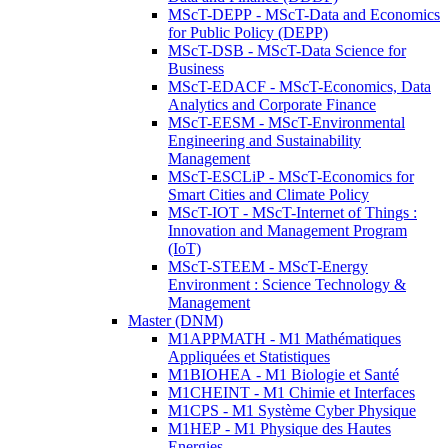
MScT-DEPP - MScT-Data and Economics
for Public Policy (DEPP)
MScT-DSB - MScT-Data Science for
Business
MScT-EDACF - MScT-Economics, Data
Analytics and Corporate Finance
MScT-EESM - MScT-Environmental
Engineering and Sustainability
Management
MScT-ESCLiP - MScT-Economics for
Smart Cities and Climate Policy
MScT-IOT - MScT-Internet of Things :
Innovation and Management Program
(IoT)
MScT-STEEM - MScT-Energy
Environment : Science Technology &
Management
Master (DNM)
M1APPMATH - M1 Mathématiques
Appliquées et Statistiques
M1BIOHEA - M1 Biologie et Santé
M1CHEINT - M1 Chimie et Interfaces
M1CPS - M1 Système Cyber Physique
M1HEP - M1 Physique des Hautes
Energies