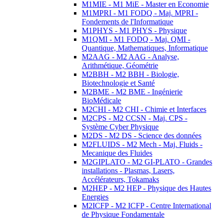
M1MIE - M1 MiE - Master en Economie
M1MPRI - M1 FODQ - Maj. MPRI -
Fondements de l'Informatique
M1PHYS - M1 PHYS - Physique
M1QMI - M1 FODQ - Maj. QMI -
Quantique, Mathematiques, Informatique
M2AAG - M2 AAG - Analyse,
Arithmétique, Géométrie
M2BBH - M2 BBH - Biologie,
Biotechnologie et Santé
M2BME - M2 BME - Ingénierie
BioMédicale
M2CHI - M2 CHI - Chimie et Interfaces
M2CPS - M2 CCSN - Maj. CPS -
Système Cyber Physique
M2DS - M2 DS - Science des données
M2FLUIDS - M2 Mech - Maj. Fluids -
Mecanique des Fluides
M2GIPLATO - M2 GI-PLATO - Grandes
installations - Plasmas, Lasers,
Accélérateurs, Tokamaks
M2HEP - M2 HEP - Physique des Hautes
Energies
M2ICFP - M2 ICFP - Centre International
de Physique Fondamentale