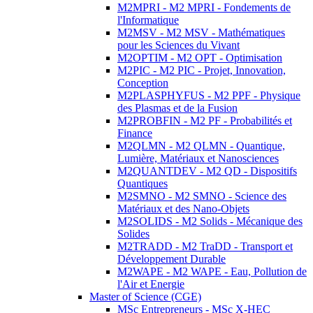
M2MPRI - M2 MPRI - Fondements de
l'Informatique
M2MSV - M2 MSV - Mathématiques
pour les Sciences du Vivant
M2OPTIM - M2 OPT - Optimisation
M2PIC - M2 PIC - Projet, Innovation,
Conception
M2PLASPHYFUS - M2 PPF - Physique
des Plasmas et de la Fusion
M2PROBFIN - M2 PF - Probabilités et
Finance
M2QLMN - M2 QLMN - Quantique,
Lumière, Matériaux et Nanosciences
M2QUANTDEV - M2 QD - Dispositifs
Quantiques
M2SMNO - M2 SMNO - Science des
Matériaux et des Nano-Objets
M2SOLIDS - M2 Solids - Mécanique des
Solides
M2TRADD - M2 TraDD - Transport et
Développement Durable
M2WAPE - M2 WAPE - Eau, Pollution de
l'Air et Energie
Master of Science (CGE)
MSc Entrepreneurs - MSc X-HEC