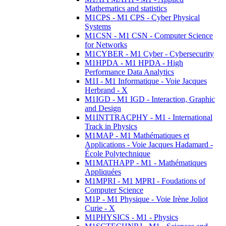
Mathematics and statistics
M1CPS - M1 CPS - Cyber Physical
Systems
M1CSN - M1 CSN - Computer Science
for Networks
M1CYBER - M1 Cyber - Cybersecurity
M1HPDA - M1 HPDA - High
Performance Data Analytics
M1I - M1 Informatique - Voie Jacques
Herbrand - X
M1IGD - M1 IGD - Interaction, Graphic
and Design
M1INTTRACPHY - M1 - International
Track in Physics
M1MAP - M1 Mathématiques et
Applications - Voie Jacques Hadamard -
École Polytechnique
M1MATHAPP - M1 - Mathématiques
Appliquées
M1MPRI - M1 MPRI - Foudations of
Computer Science
M1P - M1 Physique - Voie Irène Joliot
Curie - X
M1PHYSICS - M1 - Physics