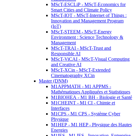
MScT-ESCLiP - MScT-Economics for
Smart Cities and Climate Policy
MScT-IOT - MScT-Internet of Things :
Innovation and Management Program
(IoT)
MScT-STEEM - MScT-Energy
Environment : Science Technology &
Management
MScT-TRAI - MScT-Trust and
Responsible AI
MScT-ViCAI - MScT-Visual Computing
and Creative AI
MScT-XCin - MScT-Extended
Cinematography XCin
Master (DNM)
M1APPMATH - M1 APPMS -
Mathématiques Appliquées et Statistiques
M1BIOHEA - M1 BH - Biologie et Santé
M1CHEINT - M1 CI - Chimie et
Interfaces
M1CPS - M1 CPS - Système Cyber
Physique
M1HEP - M1 HEP - Physique des Hautes
Energies
M1IES - M1 IES - Innovation, Entreprise