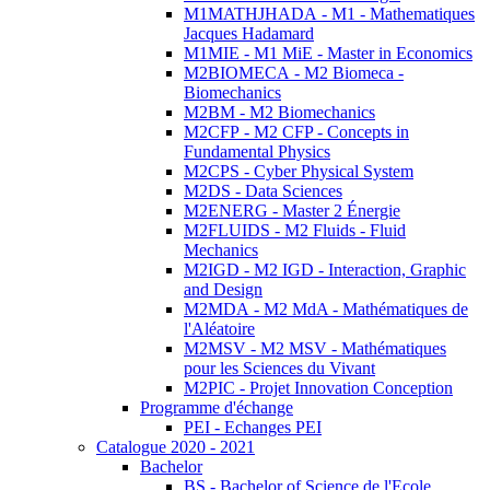
M1MATHJHADA - M1 - Mathematiques
Jacques Hadamard
M1MIE - M1 MiE - Master in Economics
M2BIOMECA - M2 Biomeca -
Biomechanics
M2BM - M2 Biomechanics
M2CFP - M2 CFP - Concepts in
Fundamental Physics
M2CPS - Cyber Physical System
M2DS - Data Sciences
M2ENERG - Master 2 Énergie
M2FLUIDS - M2 Fluids - Fluid
Mechanics
M2IGD - M2 IGD - Interaction, Graphic
and Design
M2MDA - M2 MdA - Mathématiques de
l'Aléatoire
M2MSV - M2 MSV - Mathématiques
pour les Sciences du Vivant
M2PIC - Projet Innovation Conception
Programme d'échange
PEI - Echanges PEI
Catalogue 2020 - 2021
Bachelor
BS - Bachelor of Science de l'Ecole