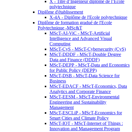
X - Titre d’Ingénieur diplômé de l’École
polytechnique
Diplôme d'établissement
X-4A - Diplôme de l'Ecole polytechnique
Diplôme de formation gradué de l'Ecole
Polytechnique -MSc&T
MScT-AI-ViC - MScT-Artificial
Intelligence and Advanced Visual
Computing
MScT-CyS - MScT-Cybersecurity (CyS)
MScT-DDDF - MScT-Double Degree
Data and Finance (DDDF)
MScT-DEPP - MScT-Data and Economics
for Public Policy (DEPP)
MScT-DSB - MScT-Data Science for
Business
MScT-EDACF - MScT-Economics, Data
Analytics and Corporate Finance
MScT-EESM - MScT-Environmental
Engineering and Sustainability
Management
MScT-ESCLiP - MScT-Economics for
Smart Cities and Climate Policy
MScT-IOT - MScT-Internet of Things :
Innovation and Management Program