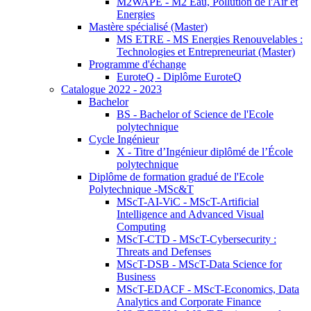
M2WAPE - M2 Eau, Pollution de l'Air et
Energies
Mastère spécialisé (Master)
MS ETRE - MS Energies Renouvelables :
Technologies et Entrepreneuriat (Master)
Programme d'échange
EuroteQ - Diplôme EuroteQ
Catalogue 2022 - 2023
Bachelor
BS - Bachelor of Science de l'Ecole
polytechnique
Cycle Ingénieur
X - Titre d’Ingénieur diplômé de l’École
polytechnique
Diplôme de formation gradué de l'Ecole
Polytechnique -MSc&T
MScT-AI-ViC - MScT-Artificial
Intelligence and Advanced Visual
Computing
MScT-CTD - MScT-Cybersecurity :
Threats and Defenses
MScT-DSB - MScT-Data Science for
Business
MScT-EDACF - MScT-Economics, Data
Analytics and Corporate Finance