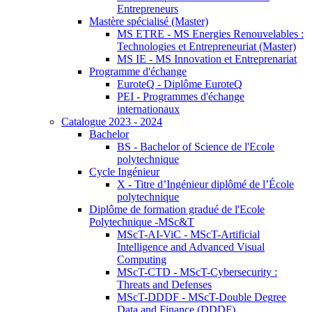
Entrepreneurs
Mastère spécialisé (Master)
MS ETRE - MS Energies Renouvelables :
Technologies et Entrepreneuriat (Master)
MS IE - MS Innovation et Entreprenariat
Programme d'échange
EuroteQ - Diplôme EuroteQ
PEI - Programmes d'échange
internationaux
Catalogue 2023 - 2024
Bachelor
BS - Bachelor of Science de l'Ecole
polytechnique
Cycle Ingénieur
X - Titre d’Ingénieur diplômé de l’École
polytechnique
Diplôme de formation gradué de l'Ecole
Polytechnique -MSc&T
MScT-AI-ViC - MScT-Artificial
Intelligence and Advanced Visual
Computing
MScT-CTD - MScT-Cybersecurity :
Threats and Defenses
MScT-DDDF - MScT-Double Degree
Data and Finance (DDDF)