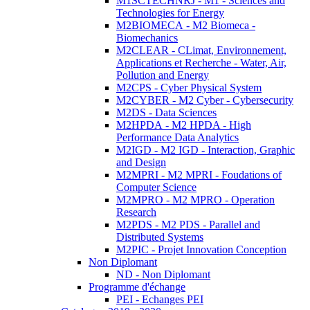
M1SCTECHNRJ - M1 - Sciences and
Technologies for Energy
M2BIOMECA - M2 Biomeca -
Biomechanics
M2CLEAR - CLimat, Environnement,
Applications et Recherche - Water, Air,
Pollution and Energy
M2CPS - Cyber Physical System
M2CYBER - M2 Cyber - Cybersecurity
M2DS - Data Sciences
M2HPDA - M2 HPDA - High
Performance Data Analytics
M2IGD - M2 IGD - Interaction, Graphic
and Design
M2MPRI - M2 MPRI - Foudations of
Computer Science
M2MPRO - M2 MPRO - Operation
Research
M2PDS - M2 PDS - Parallel and
Distributed Systems
M2PIC - Projet Innovation Conception
Non Diplomant
ND - Non Diplomant
Programme d'échange
PEI - Echanges PEI