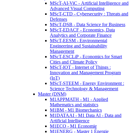
MScT-AI-ViC - Artificial Intelligence and
Advanced Visual Computing
MScT-CTD - Cybersecurity : Threats and
Defenses
MScT-DSB - Data Science for Business
MScT-EDACF - Economics, Data
Analytics and Corporate Finance
MScT-EESM - Environmental
Engineering and Sustainability
Management
MScT-ESCLiP - Economics for Smart
Cities and Climate Policy
MScT-IOT - Internet of Things :
Innovation and Management Program
(IoT)
MScT-STEEM - Energy Environment :
Science Technology & Management
Master (DNM)
M1APPMATH - M1 - Applied
Mathematics and statistics
M1BM - M1 Biomechanics
M1DATAAI - M1 Data AI - Data and
Artificial Intelligence
M1ECO - M1 Economie
M1ENERG - Master 1 Énergie