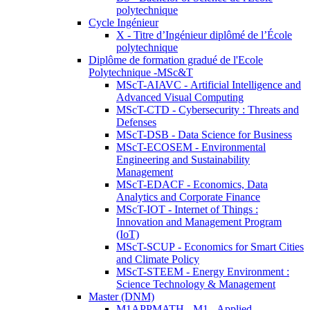
polytechnique
Cycle Ingénieur
X - Titre d’Ingénieur diplômé de l’École
polytechnique
Diplôme de formation gradué de l'Ecole
Polytechnique -MSc&T
MScT-AIAVC - Artificial Intelligence and
Advanced Visual Computing
MScT-CTD - Cybersecurity : Threats and
Defenses
MScT-DSB - Data Science for Business
MScT-ECOSEM - Environmental
Engineering and Sustainability
Management
MScT-EDACF - Economics, Data
Analytics and Corporate Finance
MScT-IOT - Internet of Things :
Innovation and Management Program
(IoT)
MScT-SCUP - Economics for Smart Cities
and Climate Policy
MScT-STEEM - Energy Environment :
Science Technology & Management
Master (DNM)
M1APPMATH - M1 - Applied