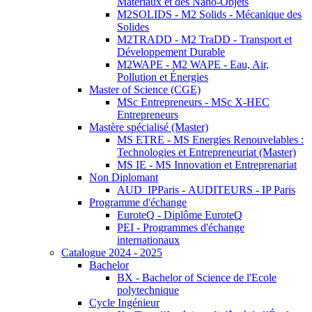
Matériaux et des Nano-Objets
M2SOLIDS - M2 Solids - Mécanique des
Solides
M2TRADD - M2 TraDD - Transport et
Développement Durable
M2WAPE - M2 WAPE - Eau, Air,
Pollution et Énergies
Master of Science (CGE)
MSc Entrepreneurs - MSc X-HEC
Entrepreneurs
Mastère spécialisé (Master)
MS ETRE - MS Energies Renouvelables :
Technologies et Entrepreneuriat (Master)
MS IE - MS Innovation et Entreprenariat
Non Diplomant
AUD_IPParis - AUDITEURS - IP Paris
Programme d'échange
EuroteQ - Diplôme EuroteQ
PEI - Programmes d'échange
internationaux
Catalogue 2024 - 2025
Bachelor
BX - Bachelor of Science de l'Ecole
polytechnique
Cycle Ingénieur