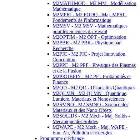
M2MATHMOD - M2 MM - Modélisation
Mathématique
M2MPRI - M2 FODQ - Maj. MPRI -
Fondements de l'Informatique
M2MSV - M2 MSV - Mathématiques
pour les Sciences du Vivant
M2OPTIM - M2 OPT - Optimisation
M2PBR - M2 PBR - Physique par
Recherche
M2PIC - M2 PIC - Projet Innovation
Conception
M2PPF - M2 PPF - Physique des Plasmas
et de la Fusion
M2PROBFIN - M2 PF - Probabilités et
Finance
M2QD - M2 QD - Dispositifs Quantiques
M2QLMN - M2 QLMN - Quantique,
Lumiere, Materiaux et Nanosciences
M2SMNO - M2 SMNO - Science des
Materiaux et des Nano-Objets
M2SOLIDS - M2 Mech - Maj. Solids -
Mecanique des Solides
M2WAPE - M2 Mech - Maj. WAPE -
Eau, Air, Pollution et Energies
Programme d'échange