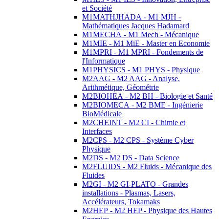
et Société
M1MATHJHADA - M1 MJH -
Mathématiques Jacques Hadamard
M1MECHA - M1 Mech - Mécanique
M1MIE - M1 MiE - Master en Economie
M1MPRI - M1 MPRI - Fondements de
l'Informatique
M1PHYSICS - M1 PHYS - Physique
M2AAG - M2 AAG - Analyse,
Arithmétique, Géométrie
M2BIOHEA - M2 BH - Biologie et Santé
M2BIOMECA - M2 BME - Ingénierie
BioMédicale
M2CHEINT - M2 CI - Chimie et
Interfaces
M2CPS - M2 CPS - Système Cyber
Physique
M2DS - M2 DS - Data Science
M2FLUIDS - M2 Fluids - Mécanique des
Fluides
M2GI - M2 GI-PLATO - Grandes
installations - Plasmas, Lasers,
Accélérateurs, Tokamaks
M2HEP - M2 HEP - Physique des Hautes