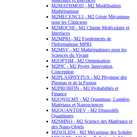
Matériaux et Interfaces
M2MATHMOD - M2 Modélisation
Mathématique
M2MECENCLI - M2 Génie Mécanique
pour les Cliniciens
M2MOCHI - M2 Chimie Moléculaire et
Interfaces
M2MPRI - M2 Fondements de
l'Informatique MPRI
M2MSV - M2 Mathématiques pour les
Sciences du Vivant
M2OPTIM - M2 Optimisation
M2PIC - M2 Projet, Innovation,
Conception
M2PLASPHYFUS - M2 Physique des
Plasmas et de la Fusion
M2PROBFIN - M2 Probabilités et
Finance
M2QNSLMT - M2 Quantique, Lumière,
Matériaux et Nanosciences
M2QUANTDEV - M2 Dispositifs
Quantiques
M2SMNO - M2 Science des Matériaux et
des Nano-Objets
M2SOLIDS - M2 Mécanique des Solides