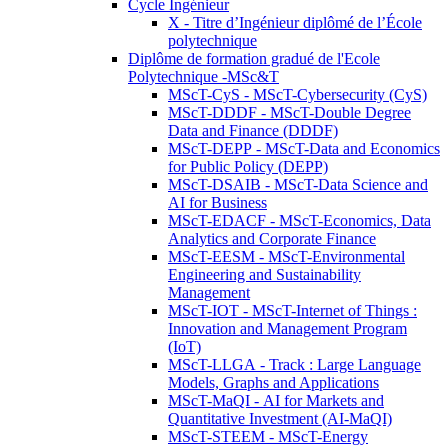
Cycle Ingénieur
X - Titre d’Ingénieur diplômé de l’École
polytechnique
Diplôme de formation gradué de l'Ecole
Polytechnique -MSc&T
MScT-CyS - MScT-Cybersecurity (CyS)
MScT-DDDF - MScT-Double Degree
Data and Finance (DDDF)
MScT-DEPP - MScT-Data and Economics
for Public Policy (DEPP)
MScT-DSAIB - MScT-Data Science and
AI for Business
MScT-EDACF - MScT-Economics, Data
Analytics and Corporate Finance
MScT-EESM - MScT-Environmental
Engineering and Sustainability
Management
MScT-IOT - MScT-Internet of Things :
Innovation and Management Program
(IoT)
MScT-LLGA - Track : Large Language
Models, Graphs and Applications
MScT-MaQI - AI for Markets and
Quantitative Investment (AI-MaQI)
MScT-STEEM - MScT-Energy