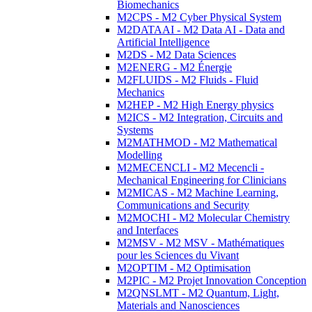
Biomechanics
M2CPS - M2 Cyber Physical System
M2DATAAI - M2 Data AI - Data and
Artificial Intelligence
M2DS - M2 Data Sciences
M2ENERG - M2 Énergie
M2FLUIDS - M2 Fluids - Fluid
Mechanics
M2HEP - M2 High Energy physics
M2ICS - M2 Integration, Circuits and
Systems
M2MATHMOD - M2 Mathematical
Modelling
M2MECENCLI - M2 Mecencli -
Mechanical Engineering for Clinicians
M2MICAS - M2 Machine Learning,
Communications and Security
M2MOCHI - M2 Molecular Chemistry
and Interfaces
M2MSV - M2 MSV - Mathématiques
pour les Sciences du Vivant
M2OPTIM - M2 Optimisation
M2PIC - M2 Projet Innovation Conception
M2QNSLMT - M2 Quantum, Light,
Materials and Nanosciences