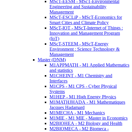
MScT-EESM - MScT-Environmental
Engineering and Sustainability
Management
MScT-ESCLiP - MScT-Economics for
Smart Cities and Climate Policy
MScT-IOT - MScT-Internet of Things :
Innovation and Management Program
(IoT)
MScT-STEEM - MScT-Energy
Environment : Science Technology &
Management
Master (DNM)
M1APPMATH - M1 Applied Mathematics
and statistics
M1CHEINT - M1 Chemistry and
Interfaces
M1CPS - M1 CPS - Cyber Physical
Systems
M1HEP - M1 High Energy Physics
M1MATHJHADA - M1 Mathematiques
Jacques Hadamard
M1MECHA - M1 Mechanics
M1MIE - M1 MIE - Master in Economics
M2BIOHEA - M2 Biology and Health
M2BIOMECA - M2 Biomeca -