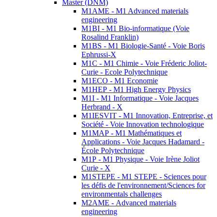
Master (DNM)
M1AME - M1 Advanced materials
engineering
M1BI - M1 Bio-informatique (Voie
Rosalind Franklin)
M1BS - M1 Biologie-Santé - Voie Boris
Ephrussi-X
M1C - M1 Chimie - Voie Fréderic Joliot-
Curie - Ecole Polytechnique
M1ECO - M1 Economie
M1HEP - M1 High Energy Physics
M1I - M1 Informatique - Voie Jacques
Herbrand - X
M1IESVIT - M1 Innovation, Entreprise, et
Société - Voie Innovation technologique
M1MAP - M1 Mathématiques et
Applications - Voie Jacques Hadamard -
École Polytechnique
M1P - M1 Physique - Voie Irène Joliot
Curie - X
M1STEPE - M1 STEPE - Sciences pour
les défis de l'environnement/Sciences for
environmentals challenges
M2AME - Advanced materials
engineering