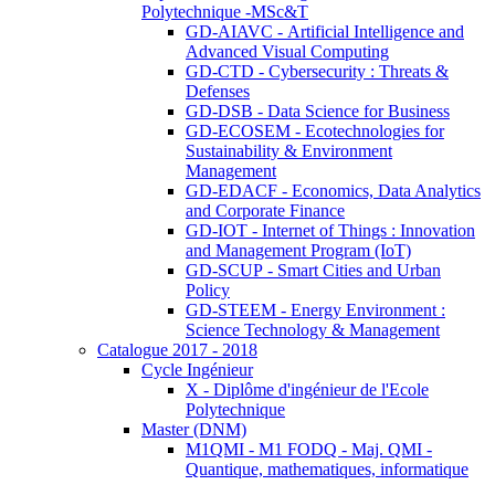
Polytechnique -MSc&T
GD-AIAVC - Artificial Intelligence and
Advanced Visual Computing
GD-CTD - Cybersecurity : Threats &
Defenses
GD-DSB - Data Science for Business
GD-ECOSEM - Ecotechnologies for
Sustainability & Environment
Management
GD-EDACF - Economics, Data Analytics
and Corporate Finance
GD-IOT - Internet of Things : Innovation
and Management Program (IoT)
GD-SCUP - Smart Cities and Urban
Policy
GD-STEEM - Energy Environment :
Science Technology & Management
Catalogue 2017 - 2018
Cycle Ingénieur
X - Diplôme d'ingénieur de l'Ecole
Polytechnique
Master (DNM)
M1QMI - M1 FODQ - Maj. QMI -
Quantique, mathematiques, informatique