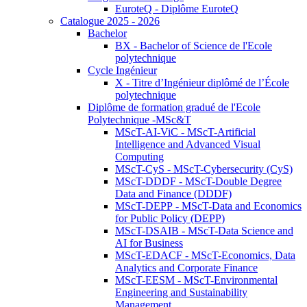
EuroteQ - Diplôme EuroteQ
Catalogue 2025 - 2026
Bachelor
BX - Bachelor of Science de l'Ecole
polytechnique
Cycle Ingénieur
X - Titre d’Ingénieur diplômé de l’École
polytechnique
Diplôme de formation gradué de l'Ecole
Polytechnique -MSc&T
MScT-AI-ViC - MScT-Artificial
Intelligence and Advanced Visual
Computing
MScT-CyS - MScT-Cybersecurity (CyS)
MScT-DDDF - MScT-Double Degree
Data and Finance (DDDF)
MScT-DEPP - MScT-Data and Economics
for Public Policy (DEPP)
MScT-DSAIB - MScT-Data Science and
AI for Business
MScT-EDACF - MScT-Economics, Data
Analytics and Corporate Finance
MScT-EESM - MScT-Environmental
Engineering and Sustainability
Management