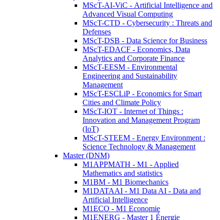
MScT-AI-ViC - Artificial Intelligence and
Advanced Visual Computing
MScT-CTD - Cybersecurity : Threats and
Defenses
MScT-DSB - Data Science for Business
MScT-EDACF - Economics, Data
Analytics and Corporate Finance
MScT-EESM - Environmental
Engineering and Sustainability
Management
MScT-ESCLiP - Economics for Smart
Cities and Climate Policy
MScT-IOT - Internet of Things :
Innovation and Management Program
(IoT)
MScT-STEEM - Energy Environment :
Science Technology & Management
Master (DNM)
M1APPMATH - M1 - Applied
Mathematics and statistics
M1BM - M1 Biomechanics
M1DATAAI - M1 Data AI - Data and
Artificial Intelligence
M1ECO - M1 Economie
M1ENERG - Master 1 Énergie