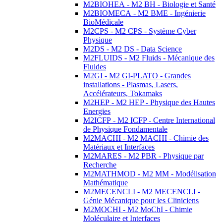
M2BIOHEA - M2 BH - Biologie et Santé
M2BIOMECA - M2 BME - Ingénierie
BioMédicale
M2CPS - M2 CPS - Système Cyber
Physique
M2DS - M2 DS - Data Science
M2FLUIDS - M2 Fluids - Mécanique des
Fluides
M2GI - M2 GI-PLATO - Grandes
installations - Plasmas, Lasers,
Accélérateurs, Tokamaks
M2HEP - M2 HEP - Physique des Hautes
Energies
M2ICFP - M2 ICFP - Centre International
de Physique Fondamentale
M2MACHI - M2 MACHI - Chimie des
Matériaux et Interfaces
M2MARES - M2 PBR - Physique par
Recherche
M2MATHMOD - M2 MM - Modélisation
Mathématique
M2MECENCLI - M2 MECENCLI -
Génie Mécanique pour les Cliniciens
M2MOCHI - M2 MoChI - Chimie
Moléculaire et Interfaces