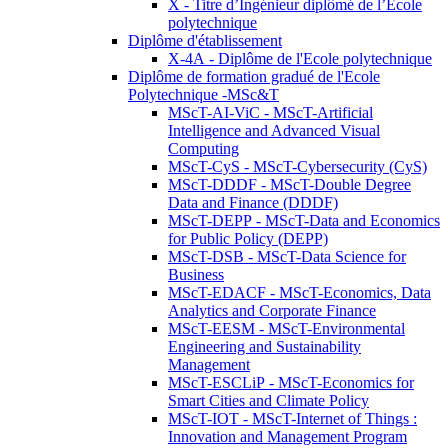
X - Titre d’Ingénieur diplômé de l’École
polytechnique
Diplôme d'établissement
X-4A - Diplôme de l'Ecole polytechnique
Diplôme de formation gradué de l'Ecole
Polytechnique -MSc&T
MScT-AI-ViC - MScT-Artificial
Intelligence and Advanced Visual
Computing
MScT-CyS - MScT-Cybersecurity (CyS)
MScT-DDDF - MScT-Double Degree
Data and Finance (DDDF)
MScT-DEPP - MScT-Data and Economics
for Public Policy (DEPP)
MScT-DSB - MScT-Data Science for
Business
MScT-EDACF - MScT-Economics, Data
Analytics and Corporate Finance
MScT-EESM - MScT-Environmental
Engineering and Sustainability
Management
MScT-ESCLiP - MScT-Economics for
Smart Cities and Climate Policy
MScT-IOT - MScT-Internet of Things :
Innovation and Management Program