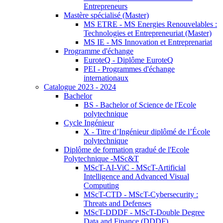
Entrepreneurs
Mastère spécialisé (Master)
MS ETRE - MS Energies Renouvelables :
Technologies et Entrepreneuriat (Master)
MS IE - MS Innovation et Entreprenariat
Programme d'échange
EuroteQ - Diplôme EuroteQ
PEI - Programmes d'échange
internationaux
Catalogue 2023 - 2024
Bachelor
BS - Bachelor of Science de l'Ecole
polytechnique
Cycle Ingénieur
X - Titre d’Ingénieur diplômé de l’École
polytechnique
Diplôme de formation gradué de l'Ecole
Polytechnique -MSc&T
MScT-AI-ViC - MScT-Artificial
Intelligence and Advanced Visual
Computing
MScT-CTD - MScT-Cybersecurity :
Threats and Defenses
MScT-DDDF - MScT-Double Degree
Data and Finance (DDDF)