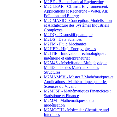
M2BE - Biomechanical Engineering
M2CLEAR - CLimat, Environnement,
Applications et Recherche - Water, Air,
Pollution and Energy
M2CMASIC - Conception, Modélisation
et Architecture des Systèmes Industriels
Complexes
M2DQ - Dispositif quantique
M2DS - Data Sciences
M2FM - Fluid Mechanics
M2HEP - High Energy physics
M2ITIE - Innovation Technologique :
ingénierie et entrepreneuriat
M2M4S - Modélisation Multiphysique
Multiéchelle des Matériaux et des
Structures
M2MAMSV - Master 2 Mathématiques et
Applications - Mathématiques pour les
Sciences du Vivant
M2MFSF - Mathématiques Financières :
Statistique et Finance
M2MM - Mathématiques de la
modélisation
M2MOCHI - Molecular Chemistry and
Interfaces