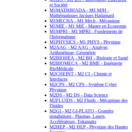
et Société
M1MATHJHADA - M1 MJH -
Mathématiques Jacques Hadamard
M1MECHA - M1 Mech - Mécanique
M1MIE - M1 MiE - Master en Economie
M1MPRI - M1 MPRI - Fondements de
l'Informatique
M1PHYSICS - M1 PHYS - Physique
M2AAG - M2 AAG - Analyse,
Arithmétique, Géométrie
M2BIOHEA - M2 BH - Biologie et Santé
M2BIOMECA - M2 BME - Ingénierie
BioMédicale
M2CHEINT - M2 CI - Chimie et
Interfaces
M2CPS - M2 CPS - Système Cyber
Physique
M2DS - M2 DS - Data Science
M2FLUIDS - M2 Fluids - Mécanique des
Fluides
M2GI - M2 GI-PLATO - Grandes
installations - Plasmas, Lasers,
Accélérateurs, Tokamaks
M2HEP - M2 HEP - Physique des Hautes