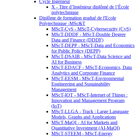
Cycle Ingénieur
X - Titre d’Ingénieur diplômé de l’École
polytechnique
Diplôme de formation gradué de l'Ecole
Polytechnique -MSc&T
MScT-CyS - MScT-Cybersecurity (CyS)
MScT-DDDF - MScT-Double Degree
Data and Finance (DDDF)
MScT-DEPP - MScT-Data and Economics
for Public Policy (DEPP)
MScT-DSAIB - MScT-Data Science and
AI for Business
MScT-EDACF - MScT-Economics, Data
Analytics and Corporate Finance
MScT-EESM - MScT-Environmental
Engineering and Sustainability
Management
MScT-IOT - MScT-Internet of Things :
Innovation and Management Program
(IoT)
MScT-LLGA - Track : Large Language
Models, Graphs and Applications
MScT-MaQI - AI for Markets and
Quantitative Investment (AI-MaQI)
MScT-STEEM - MScT-Energy