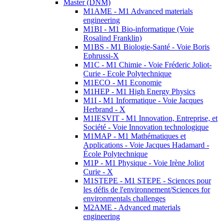
Master (DNM)
M1AME - M1 Advanced materials
engineering
M1BI - M1 Bio-informatique (Voie
Rosalind Franklin)
M1BS - M1 Biologie-Santé - Voie Boris
Ephrussi-X
M1C - M1 Chimie - Voie Fréderic Joliot-
Curie - Ecole Polytechnique
M1ECO - M1 Economie
M1HEP - M1 High Energy Physics
M1I - M1 Informatique - Voie Jacques
Herbrand - X
M1IESVIT - M1 Innovation, Entreprise, et
Société - Voie Innovation technologique
M1MAP - M1 Mathématiques et
Applications - Voie Jacques Hadamard -
École Polytechnique
M1P - M1 Physique - Voie Irène Joliot
Curie - X
M1STEPE - M1 STEPE - Sciences pour
les défis de l'environnement/Sciences for
environmentals challenges
M2AME - Advanced materials
engineering