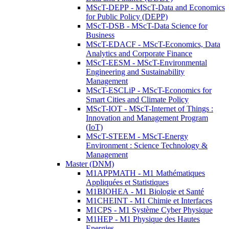
MScT-DEPP - MScT-Data and Economics
for Public Policy (DEPP)
MScT-DSB - MScT-Data Science for
Business
MScT-EDACF - MScT-Economics, Data
Analytics and Corporate Finance
MScT-EESM - MScT-Environmental
Engineering and Sustainability
Management
MScT-ESCLiP - MScT-Economics for
Smart Cities and Climate Policy
MScT-IOT - MScT-Internet of Things :
Innovation and Management Program
(IoT)
MScT-STEEM - MScT-Energy
Environment : Science Technology &
Management
Master (DNM)
M1APPMATH - M1 Mathématiques
Appliquées et Statistiques
M1BIOHEA - M1 Biologie et Santé
M1CHEINT - M1 Chimie et Interfaces
M1CPS - M1 Système Cyber Physique
M1HEP - M1 Physique des Hautes
Energies