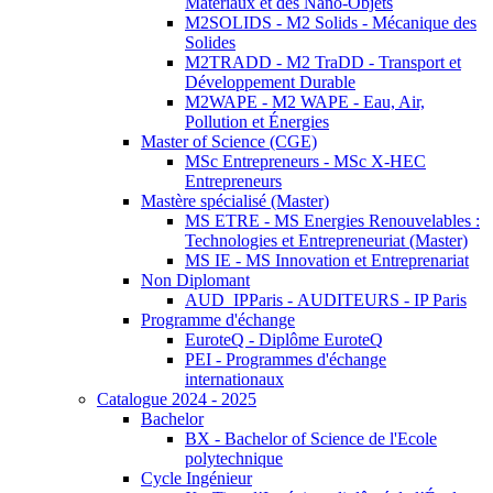
Matériaux et des Nano-Objets
M2SOLIDS - M2 Solids - Mécanique des
Solides
M2TRADD - M2 TraDD - Transport et
Développement Durable
M2WAPE - M2 WAPE - Eau, Air,
Pollution et Énergies
Master of Science (CGE)
MSc Entrepreneurs - MSc X-HEC
Entrepreneurs
Mastère spécialisé (Master)
MS ETRE - MS Energies Renouvelables :
Technologies et Entrepreneuriat (Master)
MS IE - MS Innovation et Entreprenariat
Non Diplomant
AUD_IPParis - AUDITEURS - IP Paris
Programme d'échange
EuroteQ - Diplôme EuroteQ
PEI - Programmes d'échange
internationaux
Catalogue 2024 - 2025
Bachelor
BX - Bachelor of Science de l'Ecole
polytechnique
Cycle Ingénieur