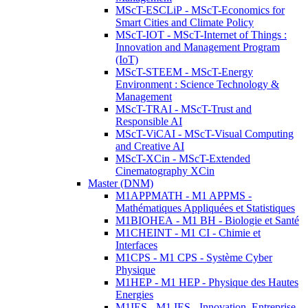
MScT-ESCLiP - MScT-Economics for
Smart Cities and Climate Policy
MScT-IOT - MScT-Internet of Things :
Innovation and Management Program
(IoT)
MScT-STEEM - MScT-Energy
Environment : Science Technology &
Management
MScT-TRAI - MScT-Trust and
Responsible AI
MScT-ViCAI - MScT-Visual Computing
and Creative AI
MScT-XCin - MScT-Extended
Cinematography XCin
Master (DNM)
M1APPMATH - M1 APPMS -
Mathématiques Appliquées et Statistiques
M1BIOHEA - M1 BH - Biologie et Santé
M1CHEINT - M1 CI - Chimie et
Interfaces
M1CPS - M1 CPS - Système Cyber
Physique
M1HEP - M1 HEP - Physique des Hautes
Energies
M1IES - M1 IES - Innovation, Entreprise