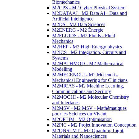
Biomechanics
M2CPS - M2 Cyber Physical System
M2DATAAI - M2 Data AI - Data and
Artificial Intelligence
M2DS - M2 Data Sciences
M2ENERG - M2 Énergie
M2FLUIDS - M2 Fluids - Fluid
Mechanics
M2HEP - M2 High Energy physics
M2ICS - M2 Integration, Circuits and
Systems
M2MATHMOD - M2 Mathematical
Modelling
M2MECENCLI - M2 Mecencli -
Mechanical Engineering for Clinicians
M2MICAS - M2 Machine Learning,
Communications and Security
M2MOCHI - M2 Molecular Chemistry
and Interfaces
M2MSV - M2 MSV - Mathématiques
pour les Sciences du Vivant
M2OPTIM - M2 Optimisation
M2PIC - M2 Projet Innovation Conception
M2QNSLMT - M2 Quantum, Light,
Materials and Nanosciences