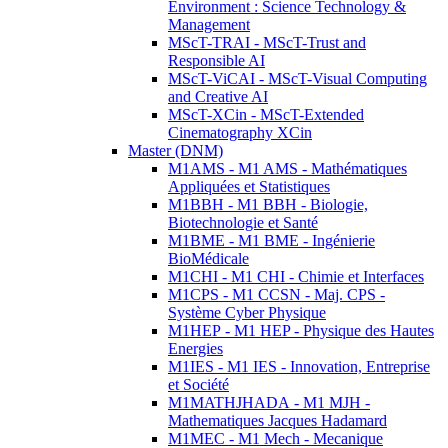
Environment : Science Technology &
Management
MScT-TRAI - MScT-Trust and
Responsible AI
MScT-ViCAI - MScT-Visual Computing
and Creative AI
MScT-XCin - MScT-Extended
Cinematography XCin
Master (DNM)
M1AMS - M1 AMS - Mathématiques
Appliquées et Statistiques
M1BBH - M1 BBH - Biologie,
Biotechnologie et Santé
M1BME - M1 BME - Ingénierie
BioMédicale
M1CHI - M1 CHI - Chimie et Interfaces
M1CPS - M1 CCSN - Maj. CPS -
Système Cyber Physique
M1HEP - M1 HEP - Physique des Hautes
Energies
M1IES - M1 IES - Innovation, Entreprise
et Société
M1MATHJHADA - M1 MJH -
Mathematiques Jacques Hadamard
M1MEC - M1 Mech - Mecanique