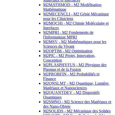
Matériaux et Interfaces
M2MATHMOD - M2 Modélisation
Mathématique
M2MECENCLI - M2 Génie Mécanique
pour les Cliniciens
M2MOCHI - M2 Chimie Moléculaire et
Interfaces
M2MPRI - M2 Fondements de
l'Informatique MPRI
M2MSV - M2 Mathématiques pour les
Sciences du Vivant
M2OPTIM - M2 Optimisation
M2PIC - M2 Projet, Innovation,
Conception
M2PLASPHYFUS - M2 Physique des
Plasmas et de la Fusion
M2PROBFIN - M2 Probabilités et
Finance
M2QNSLMT - M2 Quantique, Lumière,
Matériaux et Nanosciences
M2QUANTDEV - M2 Dispositifs
Quantiques
M2SMNO - M2 Science des Matériaux et
des Nano-Objets
M2SOLIDS - M2 Mécanique des Solides