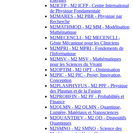
Energies
M2ICFP - M2 ICFP - Centre International
de Physique Fondamentale
M2MARES - M2 PBR - Physique par
Recherche
M2MATHMOD - M2 MM - Modélisation
Mathématique
M2MECENCLI - M2 MECENCLI -
Génie Mécanique pour les Cliniciens
M2MPRI - M2 MPRI - Fondements de
l'Informatique
M2MSV - M2 MSV - Mathématiques
pour les Sciences du Vivant
M2OPTIM - M2 OPT - Optimisation
M2PIC - M2 PIC - Projet, Innovation,
Conception
M2PLASPHYFUS - M2 PPF - Physique
des Plasmas et de la Fusion
M2PROBFIN - M2 PF - Probabilités et
Finance
M2QLMN - M2 QLMN - Quantique,
Lumière, Matériaux et Nanosciences
M2QUANTDEV - M2 QD - Dispositifs
Quantiques
M2SMNO - M2 SMNO - Science des