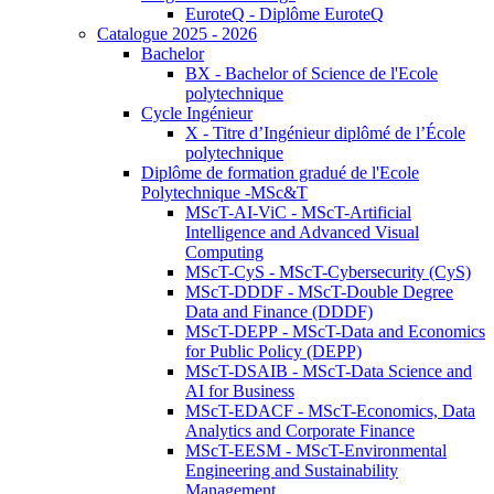
EuroteQ - Diplôme EuroteQ
Catalogue 2025 - 2026
Bachelor
BX - Bachelor of Science de l'Ecole
polytechnique
Cycle Ingénieur
X - Titre d’Ingénieur diplômé de l’École
polytechnique
Diplôme de formation gradué de l'Ecole
Polytechnique -MSc&T
MScT-AI-ViC - MScT-Artificial
Intelligence and Advanced Visual
Computing
MScT-CyS - MScT-Cybersecurity (CyS)
MScT-DDDF - MScT-Double Degree
Data and Finance (DDDF)
MScT-DEPP - MScT-Data and Economics
for Public Policy (DEPP)
MScT-DSAIB - MScT-Data Science and
AI for Business
MScT-EDACF - MScT-Economics, Data
Analytics and Corporate Finance
MScT-EESM - MScT-Environmental
Engineering and Sustainability
Management