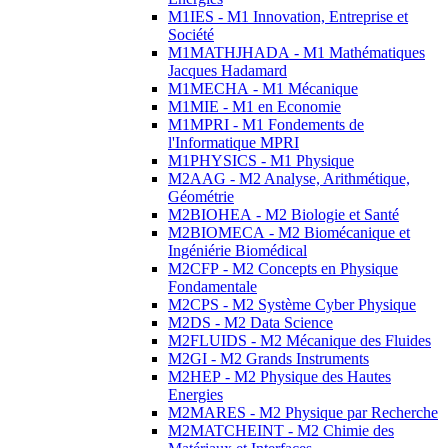
M1IES - M1 Innovation, Entreprise et
Société
M1MATHJHADA - M1 Mathématiques
Jacques Hadamard
M1MECHA - M1 Mécanique
M1MIE - M1 en Economie
M1MPRI - M1 Fondements de
l'Informatique MPRI
M1PHYSICS - M1 Physique
M2AAG - M2 Analyse, Arithmétique,
Géométrie
M2BIOHEA - M2 Biologie et Santé
M2BIOMECA - M2 Biomécanique et
Ingéniérie Biomédical
M2CFP - M2 Concepts en Physique
Fondamentale
M2CPS - M2 Système Cyber Physique
M2DS - M2 Data Science
M2FLUIDS - M2 Mécanique des Fluides
M2GI - M2 Grands Instruments
M2HEP - M2 Physique des Hautes
Energies
M2MARES - M2 Physique par Recherche
M2MATCHEINT - M2 Chimie des