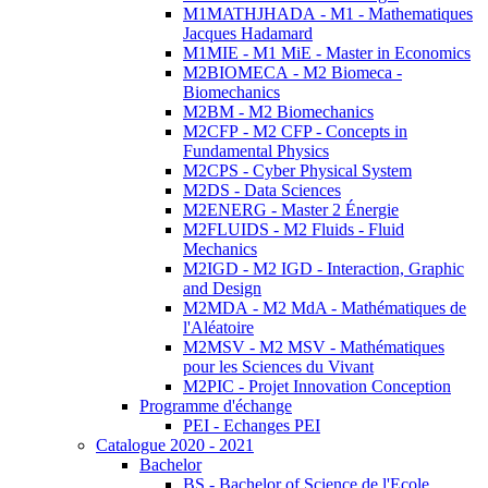
M1MATHJHADA - M1 - Mathematiques
Jacques Hadamard
M1MIE - M1 MiE - Master in Economics
M2BIOMECA - M2 Biomeca -
Biomechanics
M2BM - M2 Biomechanics
M2CFP - M2 CFP - Concepts in
Fundamental Physics
M2CPS - Cyber Physical System
M2DS - Data Sciences
M2ENERG - Master 2 Énergie
M2FLUIDS - M2 Fluids - Fluid
Mechanics
M2IGD - M2 IGD - Interaction, Graphic
and Design
M2MDA - M2 MdA - Mathématiques de
l'Aléatoire
M2MSV - M2 MSV - Mathématiques
pour les Sciences du Vivant
M2PIC - Projet Innovation Conception
Programme d'échange
PEI - Echanges PEI
Catalogue 2020 - 2021
Bachelor
BS - Bachelor of Science de l'Ecole