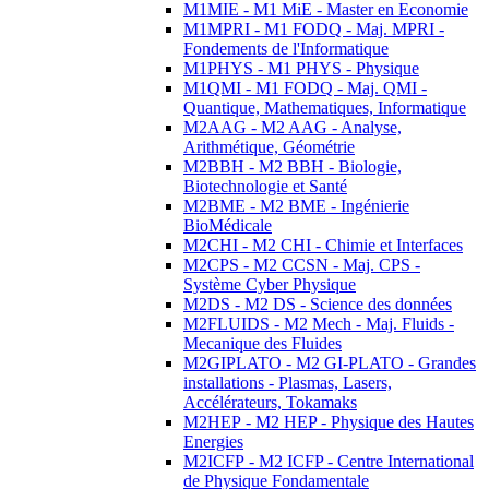
M1MIE - M1 MiE - Master en Economie
M1MPRI - M1 FODQ - Maj. MPRI -
Fondements de l'Informatique
M1PHYS - M1 PHYS - Physique
M1QMI - M1 FODQ - Maj. QMI -
Quantique, Mathematiques, Informatique
M2AAG - M2 AAG - Analyse,
Arithmétique, Géométrie
M2BBH - M2 BBH - Biologie,
Biotechnologie et Santé
M2BME - M2 BME - Ingénierie
BioMédicale
M2CHI - M2 CHI - Chimie et Interfaces
M2CPS - M2 CCSN - Maj. CPS -
Système Cyber Physique
M2DS - M2 DS - Science des données
M2FLUIDS - M2 Mech - Maj. Fluids -
Mecanique des Fluides
M2GIPLATO - M2 GI-PLATO - Grandes
installations - Plasmas, Lasers,
Accélérateurs, Tokamaks
M2HEP - M2 HEP - Physique des Hautes
Energies
M2ICFP - M2 ICFP - Centre International
de Physique Fondamentale