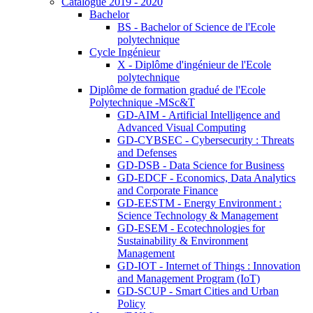
Catalogue 2019 - 2020
Bachelor
BS - Bachelor of Science de l'Ecole
polytechnique
Cycle Ingénieur
X - Diplôme d'ingénieur de l'Ecole
polytechnique
Diplôme de formation gradué de l'Ecole
Polytechnique -MSc&T
GD-AIM - Artificial Intelligence and
Advanced Visual Computing
GD-CYBSEC - Cybersecurity : Threats
and Defenses
GD-DSB - Data Science for Business
GD-EDCF - Economics, Data Analytics
and Corporate Finance
GD-EESTM - Energy Environment :
Science Technology & Management
GD-ESEM - Ecotechnologies for
Sustainability & Environment
Management
GD-IOT - Internet of Things : Innovation
and Management Program (IoT)
GD-SCUP - Smart Cities and Urban
Policy