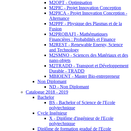
M2OPT - Optimisation
M2PIC - Projet Innovation Conception
M2PICA - Projet Innovation Conception -
Alternance
M2PPF - Physique des Plasmas et de la
Fusion
M2PROBAFI - Mathématiques
Financières : Probabilités et Finance
M2REST - Renewable Energy, Science
and Technology
M2SMNO - Sciences des Matériaux et des
nano-objets
M2TRADD - Transport et Développement
Durable - TRADD
MBIOENT - Master Bio-entrepreneur
Non Diplomant
ND - Non Diplomant
Catalogue 2018 - 2019
Bachelor
BS - Bachelor of Science de l'Ecole
polytechnique
Cycle Ingénieur
X - Diplôme d'ingénieur de l'Ecole
polytechnique
Diplôme de formation gradué de l'Ecole