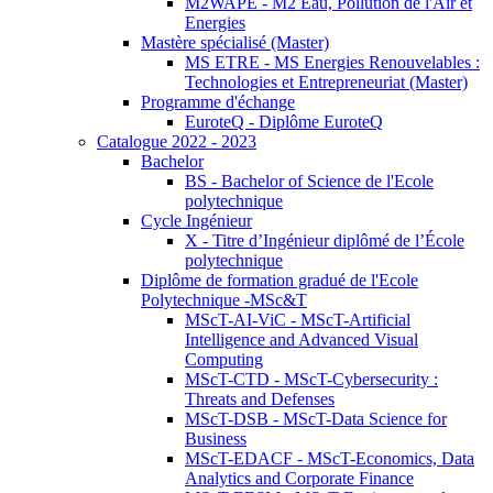
M2WAPE - M2 Eau, Pollution de l'Air et
Energies
Mastère spécialisé (Master)
MS ETRE - MS Energies Renouvelables :
Technologies et Entrepreneuriat (Master)
Programme d'échange
EuroteQ - Diplôme EuroteQ
Catalogue 2022 - 2023
Bachelor
BS - Bachelor of Science de l'Ecole
polytechnique
Cycle Ingénieur
X - Titre d’Ingénieur diplômé de l’École
polytechnique
Diplôme de formation gradué de l'Ecole
Polytechnique -MSc&T
MScT-AI-ViC - MScT-Artificial
Intelligence and Advanced Visual
Computing
MScT-CTD - MScT-Cybersecurity :
Threats and Defenses
MScT-DSB - MScT-Data Science for
Business
MScT-EDACF - MScT-Economics, Data
Analytics and Corporate Finance