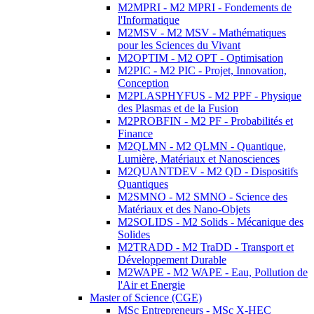
M2MPRI - M2 MPRI - Fondements de
l'Informatique
M2MSV - M2 MSV - Mathématiques
pour les Sciences du Vivant
M2OPTIM - M2 OPT - Optimisation
M2PIC - M2 PIC - Projet, Innovation,
Conception
M2PLASPHYFUS - M2 PPF - Physique
des Plasmas et de la Fusion
M2PROBFIN - M2 PF - Probabilités et
Finance
M2QLMN - M2 QLMN - Quantique,
Lumière, Matériaux et Nanosciences
M2QUANTDEV - M2 QD - Dispositifs
Quantiques
M2SMNO - M2 SMNO - Science des
Matériaux et des Nano-Objets
M2SOLIDS - M2 Solids - Mécanique des
Solides
M2TRADD - M2 TraDD - Transport et
Développement Durable
M2WAPE - M2 WAPE - Eau, Pollution de
l'Air et Energie
Master of Science (CGE)
MSc Entrepreneurs - MSc X-HEC