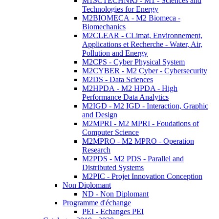
M1SCTECHNRJ - M1 - Sciences and
Technologies for Energy
M2BIOMECA - M2 Biomeca -
Biomechanics
M2CLEAR - CLimat, Environnement,
Applications et Recherche - Water, Air,
Pollution and Energy
M2CPS - Cyber Physical System
M2CYBER - M2 Cyber - Cybersecurity
M2DS - Data Sciences
M2HPDA - M2 HPDA - High
Performance Data Analytics
M2IGD - M2 IGD - Interaction, Graphic
and Design
M2MPRI - M2 MPRI - Foudations of
Computer Science
M2MPRO - M2 MPRO - Operation
Research
M2PDS - M2 PDS - Parallel and
Distributed Systems
M2PIC - Projet Innovation Conception
Non Diplomant
ND - Non Diplomant
Programme d'échange
PEI - Echanges PEI