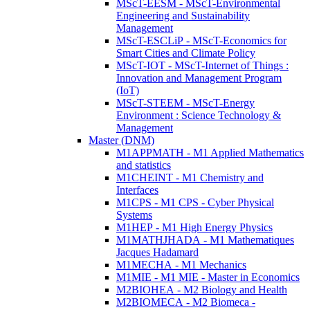
MScT-EESM - MScT-Environmental
Engineering and Sustainability
Management
MScT-ESCLiP - MScT-Economics for
Smart Cities and Climate Policy
MScT-IOT - MScT-Internet of Things :
Innovation and Management Program
(IoT)
MScT-STEEM - MScT-Energy
Environment : Science Technology &
Management
Master (DNM)
M1APPMATH - M1 Applied Mathematics
and statistics
M1CHEINT - M1 Chemistry and
Interfaces
M1CPS - M1 CPS - Cyber Physical
Systems
M1HEP - M1 High Energy Physics
M1MATHJHADA - M1 Mathematiques
Jacques Hadamard
M1MECHA - M1 Mechanics
M1MIE - M1 MIE - Master in Economics
M2BIOHEA - M2 Biology and Health
M2BIOMECA - M2 Biomeca -