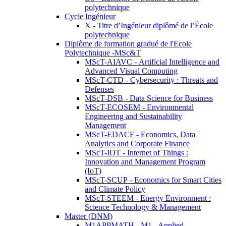
polytechnique
Cycle Ingénieur
X - Titre d’Ingénieur diplômé de l’École
polytechnique
Diplôme de formation gradué de l'Ecole
Polytechnique -MSc&T
MScT-AIAVC - Artificial Intelligence and
Advanced Visual Computing
MScT-CTD - Cybersecurity : Threats and
Defenses
MScT-DSB - Data Science for Business
MScT-ECOSEM - Environmental
Engineering and Sustainability
Management
MScT-EDACF - Economics, Data
Analytics and Corporate Finance
MScT-IOT - Internet of Things :
Innovation and Management Program
(IoT)
MScT-SCUP - Economics for Smart Cities
and Climate Policy
MScT-STEEM - Energy Environment :
Science Technology & Management
Master (DNM)
M1APPMATH - M1 - Applied