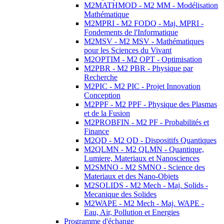
M2MATHMOD - M2 MM - Modélisation
Mathématique
M2MPRI - M2 FODQ - Maj. MPRI -
Fondements de l'Informatique
M2MSV - M2 MSV - Mathématiques
pour les Sciences du Vivant
M2OPTIM - M2 OPT - Optimisation
M2PBR - M2 PBR - Physique par
Recherche
M2PIC - M2 PIC - Projet Innovation
Conception
M2PPF - M2 PPF - Physique des Plasmas
et de la Fusion
M2PROBFIN - M2 PF - Probabilités et
Finance
M2QD - M2 QD - Dispositifs Quantiques
M2QLMN - M2 QLMN - Quantique,
Lumiere, Materiaux et Nanosciences
M2SMNO - M2 SMNO - Science des
Materiaux et des Nano-Objets
M2SOLIDS - M2 Mech - Maj. Solids -
Mecanique des Solides
M2WAPE - M2 Mech - Maj. WAPE -
Eau, Air, Pollution et Energies
Programme d'échange