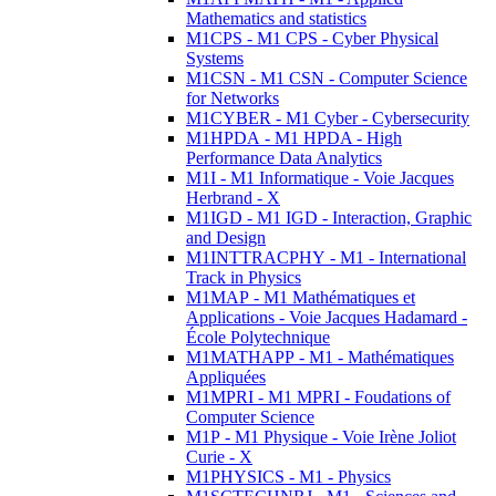
Mathematics and statistics
M1CPS - M1 CPS - Cyber Physical
Systems
M1CSN - M1 CSN - Computer Science
for Networks
M1CYBER - M1 Cyber - Cybersecurity
M1HPDA - M1 HPDA - High
Performance Data Analytics
M1I - M1 Informatique - Voie Jacques
Herbrand - X
M1IGD - M1 IGD - Interaction, Graphic
and Design
M1INTTRACPHY - M1 - International
Track in Physics
M1MAP - M1 Mathématiques et
Applications - Voie Jacques Hadamard -
École Polytechnique
M1MATHAPP - M1 - Mathématiques
Appliquées
M1MPRI - M1 MPRI - Foudations of
Computer Science
M1P - M1 Physique - Voie Irène Joliot
Curie - X
M1PHYSICS - M1 - Physics