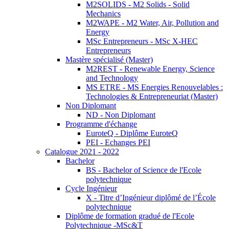
M2SOLIDS - M2 Solids - Solid
Mechanics
M2WAPE - M2 Water, Air, Pollution and
Energy
MSc Entrepreneurs - MSc X-HEC
Entrepreneurs
Mastère spécialisé (Master)
M2REST - Renewable Energy, Science
and Technology
MS ETRE - MS Energies Renouvelables :
Technologies & Entrepreneuriat (Master)
Non Diplomant
ND - Non Diplomant
Programme d'échange
EuroteQ - Diplôme EuroteQ
PEI - Echanges PEI
Catalogue 2021 - 2022
Bachelor
BS - Bachelor of Science de l'Ecole
polytechnique
Cycle Ingénieur
X - Titre d’Ingénieur diplômé de l’École
polytechnique
Diplôme de formation gradué de l'Ecole
Polytechnique -MSc&T