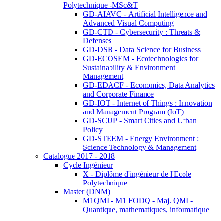
Polytechnique -MSc&T
GD-AIAVC - Artificial Intelligence and
Advanced Visual Computing
GD-CTD - Cybersecurity : Threats &
Defenses
GD-DSB - Data Science for Business
GD-ECOSEM - Ecotechnologies for
Sustainability & Environment
Management
GD-EDACF - Economics, Data Analytics
and Corporate Finance
GD-IOT - Internet of Things : Innovation
and Management Program (IoT)
GD-SCUP - Smart Cities and Urban
Policy
GD-STEEM - Energy Environment :
Science Technology & Management
Catalogue 2017 - 2018
Cycle Ingénieur
X - Diplôme d'ingénieur de l'Ecole
Polytechnique
Master (DNM)
M1QMI - M1 FODQ - Maj. QMI -
Quantique, mathematiques, informatique