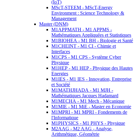
(IoT)
MScT-STEEM - MScT-Energy
Environment : Science Technology &
Management
Master (DNM)
M1APPMATH - M1 APPMS -
Mathématiques Appliquées et Statistiques
M1BIOHEA - M1 BH - Biologie et Santé
M1CHEINT - M1 CI - Chimie et
Interfaces
M1CPS - M1 CPS - Système Cyber
Physique
M1HEP - M1 HEP - Physique des Hautes
Energies
M1IES - M1 IES - Innovation, Entreprise
et Société
M1MATHJHADA - M1 MJH -
Mathématiques Jacques Hadamard
M1MECHA - M1 Mech - Mécanique
M1MIE - M1 MiE - Master en Economie
M1MPRI - M1 MPRI - Fondements de
l'Informatique
M1PHYSICS - M1 PHYS - Physique
M2AAG - M2 AAG - Analyse,
Arithmétique, Géométrie