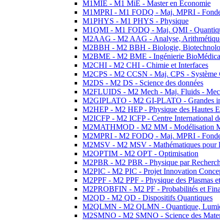
M1MIE - M1 MiE - Master en Economie
M1MPRI - M1 FODQ - Maj. MPRI - Fondeme
M1PHYS - M1 PHYS - Physique
M1QMI - M1 FODQ - Maj. QMI - Quantique
M2AAG - M2 AAG - Analyse, Arithmétique
M2BBH - M2 BBH - Biologie, Biotechnolog
M2BME - M2 BME - Ingénierie BioMédica
M2CHI - M2 CHI - Chimie et Interfaces
M2CPS - M2 CCSN - Maj. CPS - Système 
M2DS - M2 DS - Science des données
M2FLUIDS - M2 Mech - Maj. Fluids - Meca
M2GIPLATO - M2 GI-PLATO - Grandes instal
M2HEP - M2 HEP - Physique des Hautes E
M2ICFP - M2 ICFP - Centre International 
M2MATHMOD - M2 MM - Modélisation M
M2MPRI - M2 FODQ - Maj. MPRI - Fondeme
M2MSV - M2 MSV - Mathématiques pour le
M2OPTIM - M2 OPT - Optimisation
M2PBR - M2 PBR - Physique par Recherc
M2PIC - M2 PIC - Projet Innovation Conce
M2PPF - M2 PPF - Physique des Plasmas et
M2PROBFIN - M2 PF - Probabilités et Fin
M2QD - M2 QD - Dispositifs Quantiques
M2QLMN - M2 QLMN - Quantique, Lumiere
M2SMNO - M2 SMNO - Science des Materi