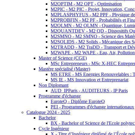
M2OPTIM - M2 OPT - Optimisation
M2PIC - M2 PIC - Projet, Innovation, Conc
M2PLASPHYFUS - M2 PPF - Physique des P
M2PROBFIN - M2 PF - Probabilités et Fin
M2QLMN - M2 QLMN - Quantique, Lumière
M2QUANTDEV - M2 QD - Dispositifs Qua
M2SMNO - M2 SMNO - Science des Matéri
M2SOLIDS - M2 Solids - Mécanique des So
M2TRADD - M2 TraDD - Transport et Dév
M2WAPE - M2 WAPE - Eau, Air, Pollution 
Master of Science (CGE)
MSc Entrepreneurs - MSc X-HEC Entrepre
Mastère spécialisé (Master)
MS ETRE - MS Energies Renouvelables : Tec
MS IE - MS Innovation et Entreprenariat
Non Diplomant
AUD_IPParis - AUDITEURS - IP Paris
Programme d'échange
EuroteQ - Diplôme EuroteQ
PEI - Programmes d'échange internationaux
Catalogue 2024 - 2025
Bachelor
BX - Bachelor of Science de l'Ecole polyte
Cycle Ingénieur
X - Titre d’Ingénieur diplômé de l’École po