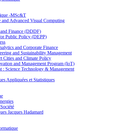
hnique -MSc&T
ce and Advanced Visual Computing
and Finance (DDDF)
r Public Policy (DEPP)
ess
ytics and Corporate Finance
ring and Sustainability Management
Cities and Climate Policy
ovation and Management Program (IoT)
: Science Technology & Management
ppliquées et Statistiques
ue
nergies
 Société
es Jacques Hadamard
ormatique