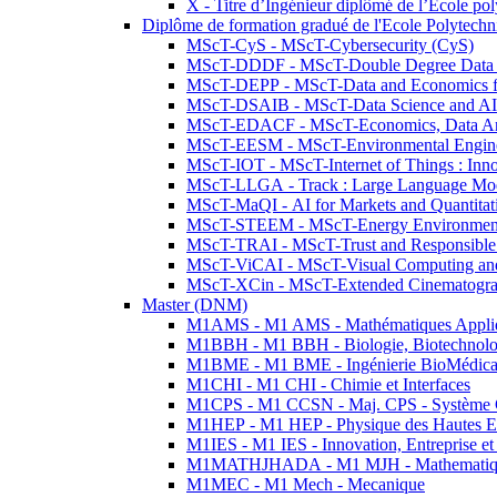
X - Titre d’Ingénieur diplômé de l’École po
Diplôme de formation gradué de l'Ecole Polytec
MScT-CyS - MScT-Cybersecurity (CyS)
MScT-DDDF - MScT-Double Degree Data 
MScT-DEPP - MScT-Data and Economics fo
MScT-DSAIB - MScT-Data Science and AI 
MScT-EDACF - MScT-Economics, Data Anal
MScT-EESM - MScT-Environmental Enginee
MScT-IOT - MScT-Internet of Things : Inn
MScT-LLGA - Track : Large Language Mode
MScT-MaQI - AI for Markets and Quantitat
MScT-STEEM - MScT-Energy Environment 
MScT-TRAI - MScT-Trust and Responsible
MScT-ViCAI - MScT-Visual Computing and
MScT-XCin - MScT-Extended Cinematogr
Master (DNM)
M1AMS - M1 AMS - Mathématiques Appliqué
M1BBH - M1 BBH - Biologie, Biotechnolog
M1BME - M1 BME - Ingénierie BioMédica
M1CHI - M1 CHI - Chimie et Interfaces
M1CPS - M1 CCSN - Maj. CPS - Système 
M1HEP - M1 HEP - Physique des Hautes E
M1IES - M1 IES - Innovation, Entreprise et
M1MATHJHADA - M1 MJH - Mathematiqu
M1MEC - M1 Mech - Mecanique