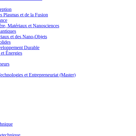
eption
lasmas et de la Fusion
ance
, Matériaux et Nanosciences
ntiques
aux et des Nano-Objets
lides
eloppement Durable
et Énergies
neurs
hnologies et Entrepreneuriat (Master)
chnique
lytechnique