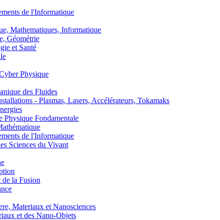
nts de l'Informatique
, Mathematiques, Informatique
, Géométrie
ie et Santé
le
Cyber Physique
nique des Fluides
lations - Plasmas, Lasers, Accélérateurs, Tokamaks
nergies
de Physique Fondamentale
athématique
nts de l'Informatique
s Sciences du Vivant
he
ption
 de la Fusion
ance
, Materiaux et Nanosciences
aux et des Nano-Objets