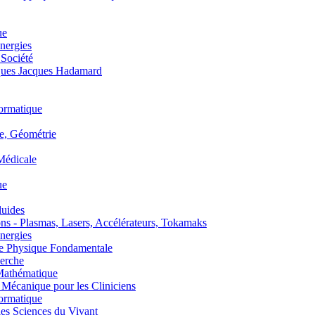
ue
nergies
 Société
es Jacques Hadamard
ormatique
, Géométrie
édicale
ue
uides
s - Plasmas, Lasers, Accélérateurs, Tokamaks
nergies
de Physique Fondamentale
erche
athématique
anique pour les Cliniciens
ormatique
s Sciences du Vivant