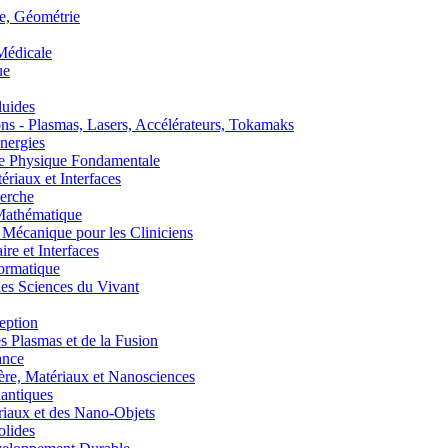
, Géométrie
édicale
ue
uides
s - Plasmas, Lasers, Accélérateurs, Tokamaks
nergies
de Physique Fondamentale
aux et Interfaces
erche
athématique
anique pour les Cliniciens
 et Interfaces
ormatique
s Sciences du Vivant
eption
lasmas et de la Fusion
ance
, Matériaux et Nanosciences
ntiques
aux et des Nano-Objets
lides