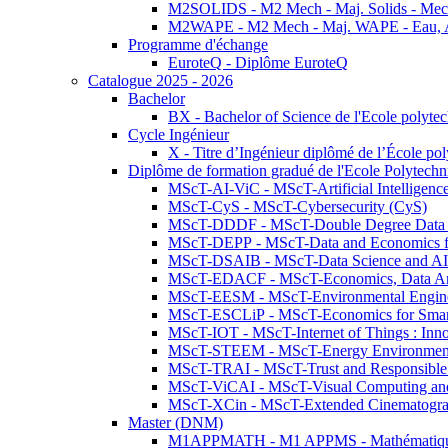
M2SOLIDS - M2 Mech - Maj. Solids - Meca
M2WAPE - M2 Mech - Maj. WAPE - Eau, Air
Programme d'échange
EuroteQ - Diplôme EuroteQ
Catalogue 2025 - 2026
Bachelor
BX - Bachelor of Science de l'Ecole polyte
Cycle Ingénieur
X - Titre d’Ingénieur diplômé de l’École po
Diplôme de formation gradué de l'Ecole Polytec
MScT-AI-ViC - MScT-Artificial Intelligen
MScT-CyS - MScT-Cybersecurity (CyS)
MScT-DDDF - MScT-Double Degree Data 
MScT-DEPP - MScT-Data and Economics fo
MScT-DSAIB - MScT-Data Science and AI 
MScT-EDACF - MScT-Economics, Data Anal
MScT-EESM - MScT-Environmental Enginee
MScT-ESCLiP - MScT-Economics for Smart 
MScT-IOT - MScT-Internet of Things : Inn
MScT-STEEM - MScT-Energy Environment 
MScT-TRAI - MScT-Trust and Responsible
MScT-ViCAI - MScT-Visual Computing and
MScT-XCin - MScT-Extended Cinematogr
Master (DNM)
M1APPMATH - M1 APPMS - Mathématiques A