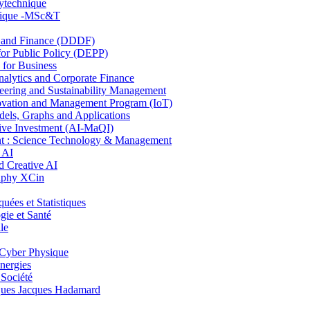
lytechnique
hnique -MSc&T
and Finance (DDDF)
r Public Policy (DEPP)
for Business
ytics and Corporate Finance
ring and Sustainability Management
ovation and Management Program (IoT)
ls, Graphs and Applications
ive Investment (AI-MaQI)
: Science Technology & Management
 AI
 Creative AI
aphy XCin
es et Statistiques
ie et Santé
le
Cyber Physique
nergies
 Société
es Jacques Hadamard