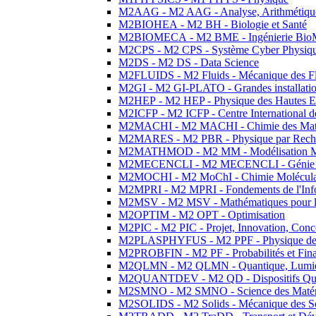
M2AAG - M2 AAG - Analyse, Arithmétique
M2BIOHEA - M2 BH - Biologie et Santé
M2BIOMECA - M2 BME - Ingénierie BioM
M2CPS - M2 CPS - Système Cyber Physiq
M2DS - M2 DS - Data Science
M2FLUIDS - M2 Fluids - Mécanique des Fl
M2GI - M2 GI-PLATO - Grandes installation
M2HEP - M2 HEP - Physique des Hautes E
M2ICFP - M2 ICFP - Centre International 
M2MACHI - M2 MACHI - Chimie des Matéri
M2MARES - M2 PBR - Physique par Rech
M2MATHMOD - M2 MM - Modélisation M
M2MECENCLI - M2 MECENCLI - Génie Méc
M2MOCHI - M2 MoChI - Chimie Moléculaire
M2MPRI - M2 MPRI - Fondements de l'Inf
M2MSV - M2 MSV - Mathématiques pour le
M2OPTIM - M2 OPT - Optimisation
M2PIC - M2 PIC - Projet, Innovation, Conc
M2PLASPHYFUS - M2 PPF - Physique des P
M2PROBFIN - M2 PF - Probabilités et Fin
M2QLMN - M2 QLMN - Quantique, Lumière
M2QUANTDEV - M2 QD - Dispositifs Qua
M2SMNO - M2 SMNO - Science des Matéri
M2SOLIDS - M2 Solids - Mécanique des So