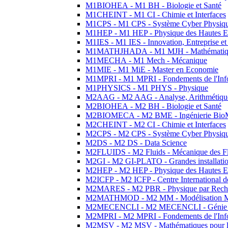
M1BIOHEA - M1 BH - Biologie et Santé
M1CHEINT - M1 CI - Chimie et Interfaces
M1CPS - M1 CPS - Système Cyber Physiq
M1HEP - M1 HEP - Physique des Hautes E
M1IES - M1 IES - Innovation, Entreprise et
M1MATHJHADA - M1 MJH - Mathématiqu
M1MECHA - M1 Mech - Mécanique
M1MIE - M1 MiE - Master en Economie
M1MPRI - M1 MPRI - Fondements de l'Inf
M1PHYSICS - M1 PHYS - Physique
M2AAG - M2 AAG - Analyse, Arithmétique
M2BIOHEA - M2 BH - Biologie et Santé
M2BIOMECA - M2 BME - Ingénierie BioM
M2CHEINT - M2 CI - Chimie et Interfaces
M2CPS - M2 CPS - Système Cyber Physiq
M2DS - M2 DS - Data Science
M2FLUIDS - M2 Fluids - Mécanique des Fl
M2GI - M2 GI-PLATO - Grandes installation
M2HEP - M2 HEP - Physique des Hautes E
M2ICFP - M2 ICFP - Centre International 
M2MARES - M2 PBR - Physique par Rech
M2MATHMOD - M2 MM - Modélisation M
M2MECENCLI - M2 MECENCLI - Génie Méc
M2MPRI - M2 MPRI - Fondements de l'Inf
M2MSV - M2 MSV - Mathématiques pour le