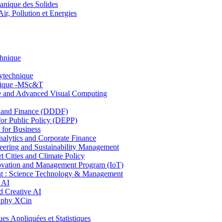
nique des Solides
, Pollution et Energies
chnique
lytechnique
hnique -MSc&T
ce and Advanced Visual Computing
and Finance (DDDF)
r Public Policy (DEPP)
for Business
ytics and Corporate Finance
ring and Sustainability Management
Cities and Climate Policy
ovation and Management Program (IoT)
: Science Technology & Management
 AI
 Creative AI
aphy XCin
ppliquées et Statistiques