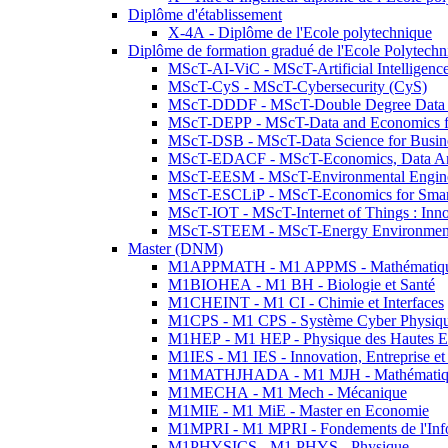
Diplôme d'établissement
X-4A - Diplôme de l'Ecole polytechnique
Diplôme de formation gradué de l'Ecole Polytec
MScT-AI-ViC - MScT-Artificial Intelligen
MScT-CyS - MScT-Cybersecurity (CyS)
MScT-DDDF - MScT-Double Degree Data 
MScT-DEPP - MScT-Data and Economics fo
MScT-DSB - MScT-Data Science for Busin
MScT-EDACF - MScT-Economics, Data Anal
MScT-EESM - MScT-Environmental Enginee
MScT-ESCLiP - MScT-Economics for Smart 
MScT-IOT - MScT-Internet of Things : Inn
MScT-STEEM - MScT-Energy Environment 
Master (DNM)
M1APPMATH - M1 APPMS - Mathématiques A
M1BIOHEA - M1 BH - Biologie et Santé
M1CHEINT - M1 CI - Chimie et Interfaces
M1CPS - M1 CPS - Système Cyber Physiq
M1HEP - M1 HEP - Physique des Hautes E
M1IES - M1 IES - Innovation, Entreprise et
M1MATHJHADA - M1 MJH - Mathématiqu
M1MECHA - M1 Mech - Mécanique
M1MIE - M1 MiE - Master en Economie
M1MPRI - M1 MPRI - Fondements de l'Inf
M1PHYSICS - M1 PHYS - Physique