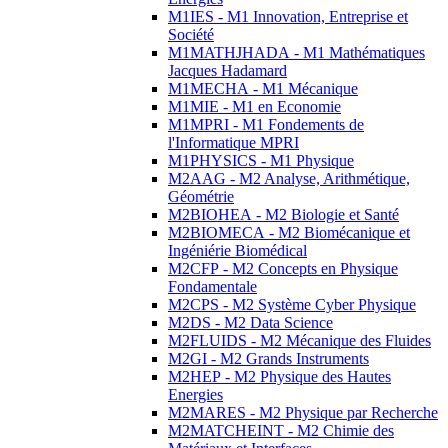
M1IES - M1 Innovation, Entreprise et
Société
M1MATHJHADA - M1 Mathématiques
Jacques Hadamard
M1MECHA - M1 Mécanique
M1MIE - M1 en Economie
M1MPRI - M1 Fondements de
l'Informatique MPRI
M1PHYSICS - M1 Physique
M2AAG - M2 Analyse, Arithmétique,
Géométrie
M2BIOHEA - M2 Biologie et Santé
M2BIOMECA - M2 Biomécanique et
Ingéniérie Biomédical
M2CFP - M2 Concepts en Physique
Fondamentale
M2CPS - M2 Système Cyber Physique
M2DS - M2 Data Science
M2FLUIDS - M2 Mécanique des Fluides
M2GI - M2 Grands Instruments
M2HEP - M2 Physique des Hautes
Energies
M2MARES - M2 Physique par Recherche
M2MATCHEINT - M2 Chimie des