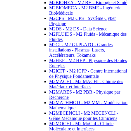
M2BIOHEA - M2 BH - Biologie et Santé
M2BIOMECA - M2 BME - Ingénierie
BioMédicale
M2CPS - M2 CPS - Système Cyber
Physique
M2DS - M2 DS - Data Science
M2FLUIDS - M2 Fluids - Mécanique des
Fluides
M2GI - M2 GI-PLATO - Grandes
installations - Plasmas, Lasers,
Accélérateurs, Tokamaks
M2HEP - M2 HEP - Physique des Hautes
Energies
M2ICFP - M2 ICFP - Centre International
de Physique Fondamentale
M2MACHI - M2 MACHI - Chimie des
Matériaux et Interfaces
M2MARES - M2 PBR - Physique par
Recherche
M2MATHMOD - M2 MM - Modélisation
Mathématique
M2MECENCLI - M2 MECENCLI -
Génie Mécanique pour les Cliniciens
M2MOCHI - M2 MoChI - Chimie
Moléculaire et Interfaces