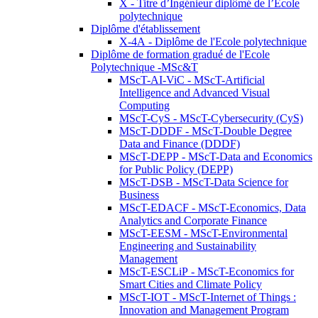
X - Titre d’Ingénieur diplômé de l’École
polytechnique
Diplôme d'établissement
X-4A - Diplôme de l'Ecole polytechnique
Diplôme de formation gradué de l'Ecole
Polytechnique -MSc&T
MScT-AI-ViC - MScT-Artificial
Intelligence and Advanced Visual
Computing
MScT-CyS - MScT-Cybersecurity (CyS)
MScT-DDDF - MScT-Double Degree
Data and Finance (DDDF)
MScT-DEPP - MScT-Data and Economics
for Public Policy (DEPP)
MScT-DSB - MScT-Data Science for
Business
MScT-EDACF - MScT-Economics, Data
Analytics and Corporate Finance
MScT-EESM - MScT-Environmental
Engineering and Sustainability
Management
MScT-ESCLiP - MScT-Economics for
Smart Cities and Climate Policy
MScT-IOT - MScT-Internet of Things :
Innovation and Management Program