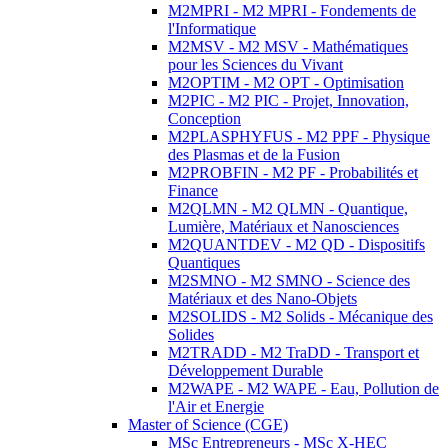
M2MPRI - M2 MPRI - Fondements de
l'Informatique
M2MSV - M2 MSV - Mathématiques
pour les Sciences du Vivant
M2OPTIM - M2 OPT - Optimisation
M2PIC - M2 PIC - Projet, Innovation,
Conception
M2PLASPHYFUS - M2 PPF - Physique
des Plasmas et de la Fusion
M2PROBFIN - M2 PF - Probabilités et
Finance
M2QLMN - M2 QLMN - Quantique,
Lumière, Matériaux et Nanosciences
M2QUANTDEV - M2 QD - Dispositifs
Quantiques
M2SMNO - M2 SMNO - Science des
Matériaux et des Nano-Objets
M2SOLIDS - M2 Solids - Mécanique des
Solides
M2TRADD - M2 TraDD - Transport et
Développement Durable
M2WAPE - M2 WAPE - Eau, Pollution de
l'Air et Energie
Master of Science (CGE)
MSc Entrepreneurs - MSc X-HEC