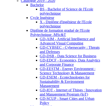
Catalogue 2019 - 2020
Bachelor
BS - Bachelor of Science de l'Ecole
polytechnique
Cycle Ingénieur
X - Diplôme d'ingénieur de l'Ecole
polytechnique
Diplôme de formation gradué de l'Ecole
Polytechnique -MSc&T
GD-AIM - Artificial Intelligence and
Advanced Visual Computing
GD-CYBSEC - Cybersecurity : Threats
and Defenses
GD-DSB - Data Science for Business
GD-EDCF - Economics, Data Analytics
and Corporate Finance
GD-EESTM - Energy Environment :
Science Technology & Management
GD-ESEM - Ecotechnologies for
Sustainability & Environment
Management
GD-IOT - Internet of Things : Innovation
and Management Program (IoT)
GD-SCUP - Smart Cities and Urban
Policy