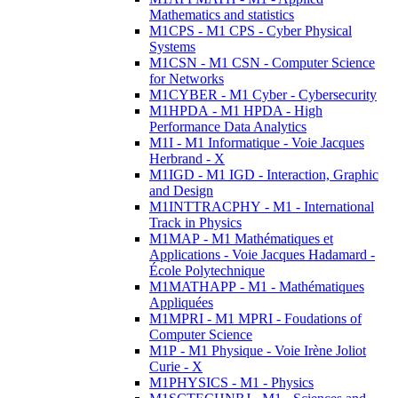
Mathematics and statistics
M1CPS - M1 CPS - Cyber Physical
Systems
M1CSN - M1 CSN - Computer Science
for Networks
M1CYBER - M1 Cyber - Cybersecurity
M1HPDA - M1 HPDA - High
Performance Data Analytics
M1I - M1 Informatique - Voie Jacques
Herbrand - X
M1IGD - M1 IGD - Interaction, Graphic
and Design
M1INTTRACPHY - M1 - International
Track in Physics
M1MAP - M1 Mathématiques et
Applications - Voie Jacques Hadamard -
École Polytechnique
M1MATHAPP - M1 - Mathématiques
Appliquées
M1MPRI - M1 MPRI - Foudations of
Computer Science
M1P - M1 Physique - Voie Irène Joliot
Curie - X
M1PHYSICS - M1 - Physics