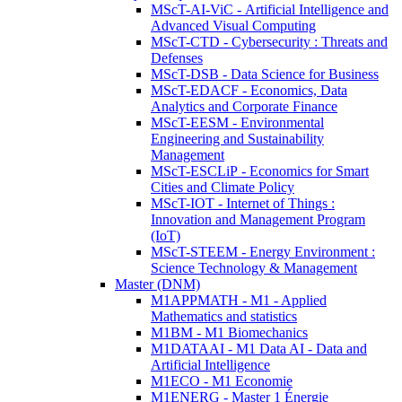
MScT-AI-ViC - Artificial Intelligence and
Advanced Visual Computing
MScT-CTD - Cybersecurity : Threats and
Defenses
MScT-DSB - Data Science for Business
MScT-EDACF - Economics, Data
Analytics and Corporate Finance
MScT-EESM - Environmental
Engineering and Sustainability
Management
MScT-ESCLiP - Economics for Smart
Cities and Climate Policy
MScT-IOT - Internet of Things :
Innovation and Management Program
(IoT)
MScT-STEEM - Energy Environment :
Science Technology & Management
Master (DNM)
M1APPMATH - M1 - Applied
Mathematics and statistics
M1BM - M1 Biomechanics
M1DATAAI - M1 Data AI - Data and
Artificial Intelligence
M1ECO - M1 Economie
M1ENERG - Master 1 Énergie