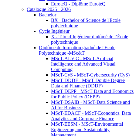
EuroteQ - Diplôme EuroteQ
Catalogue 2025 - 2026
Bachelor
BX - Bachelor of Science de l'Ecole
polytechnique
Cycle Ingénieur
X - Titre d’Ingénieur diplômé de l’École
polytechnique
Diplôme de formation gradué de l'Ecole
Polytechnique -MSc&T
MScT-AI-ViC - MScT-Artificial
Intelligence and Advanced Visual
Computing
MScT-CyS - MScT-Cybersecurity (CyS)
MScT-DDDF - MScT-Double Degree
Data and Finance (DDDF)
MScT-DEPP - MScT-Data and Economics
for Public Policy (DEPP)
MScT-DSAIB - MScT-Data Science and
AI for Business
MScT-EDACF - MScT-Economics, Data
Analytics and Corporate Finance
MScT-EESM - MScT-Environmental
Engineering and Sustainability
Management