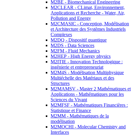
M2BE - Biomechanical Engineering
M2CLEAR - CLimat, Environnement,
Applications et Recherche - Water, Air,
Pollution and Energy
M2CMASIC - Conception, Modélisation
et Architecture des Systèmes Industriels
Complexes
M2DQ - Dispositif quantique
M2DS - Data Sciences
M2FM - Fluid Mechanics
M2HEP - High Energy physics
M2ITIE - Innovation Technologique :
ingénierie et entrepreneuriat
M2M4S - Modélisation Multiphysique
Multiéchelle des Matériaux et des
Structures
M2MAMSV - Master 2 Mathématiques et
Applications - Mathématiques pour les
Sciences du Vivant
M2MFSF - Mathématiques Financières :
Statistique et Finance
M2MM - Mathématiques de la
modélisation
M2MOCHI - Molecular Chemistry and
Interfaces