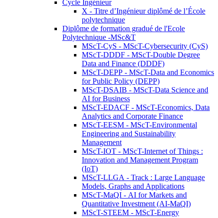
Cycle Ingénieur
X - Titre d’Ingénieur diplômé de l’École
polytechnique
Diplôme de formation gradué de l'Ecole
Polytechnique -MSc&T
MScT-CyS - MScT-Cybersecurity (CyS)
MScT-DDDF - MScT-Double Degree
Data and Finance (DDDF)
MScT-DEPP - MScT-Data and Economics
for Public Policy (DEPP)
MScT-DSAIB - MScT-Data Science and
AI for Business
MScT-EDACF - MScT-Economics, Data
Analytics and Corporate Finance
MScT-EESM - MScT-Environmental
Engineering and Sustainability
Management
MScT-IOT - MScT-Internet of Things :
Innovation and Management Program
(IoT)
MScT-LLGA - Track : Large Language
Models, Graphs and Applications
MScT-MaQI - AI for Markets and
Quantitative Investment (AI-MaQI)
MScT-STEEM - MScT-Energy