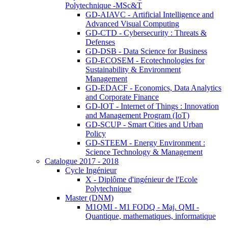
Polytechnique -MSc&T
GD-AIAVC - Artificial Intelligence and
Advanced Visual Computing
GD-CTD - Cybersecurity : Threats &
Defenses
GD-DSB - Data Science for Business
GD-ECOSEM - Ecotechnologies for
Sustainability & Environment
Management
GD-EDACF - Economics, Data Analytics
and Corporate Finance
GD-IOT - Internet of Things : Innovation
and Management Program (IoT)
GD-SCUP - Smart Cities and Urban
Policy
GD-STEEM - Energy Environment :
Science Technology & Management
Catalogue 2017 - 2018
Cycle Ingénieur
X - Diplôme d'ingénieur de l'Ecole
Polytechnique
Master (DNM)
M1QMI - M1 FODQ - Maj. QMI -
Quantique, mathematiques, informatique