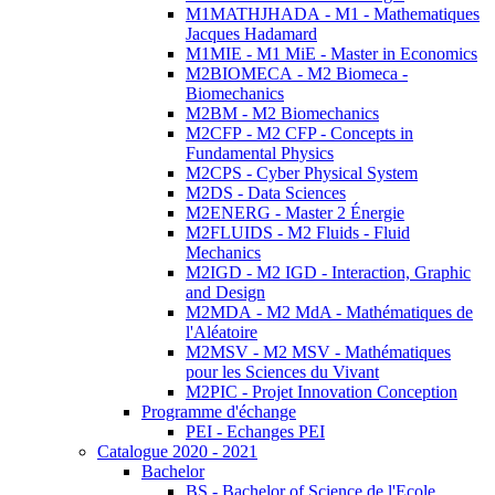
M1MATHJHADA - M1 - Mathematiques
Jacques Hadamard
M1MIE - M1 MiE - Master in Economics
M2BIOMECA - M2 Biomeca -
Biomechanics
M2BM - M2 Biomechanics
M2CFP - M2 CFP - Concepts in
Fundamental Physics
M2CPS - Cyber Physical System
M2DS - Data Sciences
M2ENERG - Master 2 Énergie
M2FLUIDS - M2 Fluids - Fluid
Mechanics
M2IGD - M2 IGD - Interaction, Graphic
and Design
M2MDA - M2 MdA - Mathématiques de
l'Aléatoire
M2MSV - M2 MSV - Mathématiques
pour les Sciences du Vivant
M2PIC - Projet Innovation Conception
Programme d'échange
PEI - Echanges PEI
Catalogue 2020 - 2021
Bachelor
BS - Bachelor of Science de l'Ecole