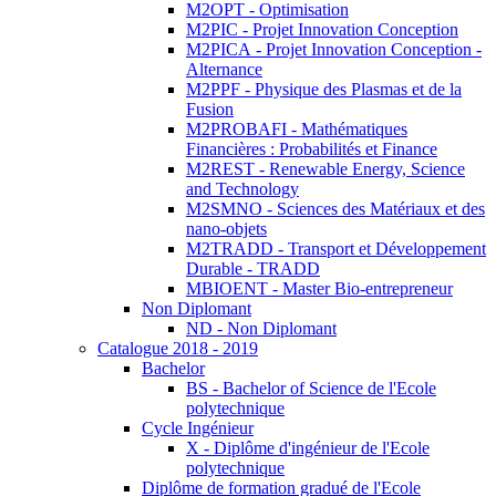
M2OPT - Optimisation
M2PIC - Projet Innovation Conception
M2PICA - Projet Innovation Conception -
Alternance
M2PPF - Physique des Plasmas et de la
Fusion
M2PROBAFI - Mathématiques
Financières : Probabilités et Finance
M2REST - Renewable Energy, Science
and Technology
M2SMNO - Sciences des Matériaux et des
nano-objets
M2TRADD - Transport et Développement
Durable - TRADD
MBIOENT - Master Bio-entrepreneur
Non Diplomant
ND - Non Diplomant
Catalogue 2018 - 2019
Bachelor
BS - Bachelor of Science de l'Ecole
polytechnique
Cycle Ingénieur
X - Diplôme d'ingénieur de l'Ecole
polytechnique
Diplôme de formation gradué de l'Ecole