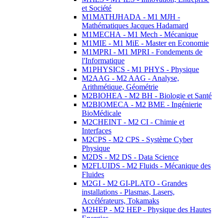
et Société
M1MATHJHADA - M1 MJH -
Mathématiques Jacques Hadamard
M1MECHA - M1 Mech - Mécanique
M1MIE - M1 MiE - Master en Economie
M1MPRI - M1 MPRI - Fondements de
l'Informatique
M1PHYSICS - M1 PHYS - Physique
M2AAG - M2 AAG - Analyse,
Arithmétique, Géométrie
M2BIOHEA - M2 BH - Biologie et Santé
M2BIOMECA - M2 BME - Ingénierie
BioMédicale
M2CHEINT - M2 CI - Chimie et
Interfaces
M2CPS - M2 CPS - Système Cyber
Physique
M2DS - M2 DS - Data Science
M2FLUIDS - M2 Fluids - Mécanique des
Fluides
M2GI - M2 GI-PLATO - Grandes
installations - Plasmas, Lasers,
Accélérateurs, Tokamaks
M2HEP - M2 HEP - Physique des Hautes