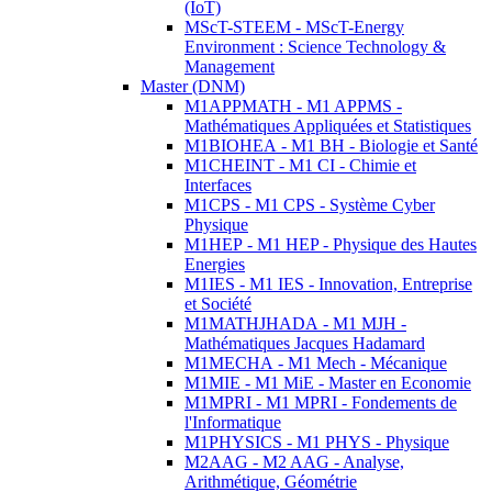
(IoT)
MScT-STEEM - MScT-Energy
Environment : Science Technology &
Management
Master (DNM)
M1APPMATH - M1 APPMS -
Mathématiques Appliquées et Statistiques
M1BIOHEA - M1 BH - Biologie et Santé
M1CHEINT - M1 CI - Chimie et
Interfaces
M1CPS - M1 CPS - Système Cyber
Physique
M1HEP - M1 HEP - Physique des Hautes
Energies
M1IES - M1 IES - Innovation, Entreprise
et Société
M1MATHJHADA - M1 MJH -
Mathématiques Jacques Hadamard
M1MECHA - M1 Mech - Mécanique
M1MIE - M1 MiE - Master en Economie
M1MPRI - M1 MPRI - Fondements de
l'Informatique
M1PHYSICS - M1 PHYS - Physique
M2AAG - M2 AAG - Analyse,
Arithmétique, Géométrie