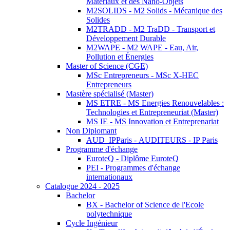
Matériaux et des Nano-Objets
M2SOLIDS - M2 Solids - Mécanique des
Solides
M2TRADD - M2 TraDD - Transport et
Développement Durable
M2WAPE - M2 WAPE - Eau, Air,
Pollution et Énergies
Master of Science (CGE)
MSc Entrepreneurs - MSc X-HEC
Entrepreneurs
Mastère spécialisé (Master)
MS ETRE - MS Energies Renouvelables :
Technologies et Entrepreneuriat (Master)
MS IE - MS Innovation et Entreprenariat
Non Diplomant
AUD_IPParis - AUDITEURS - IP Paris
Programme d'échange
EuroteQ - Diplôme EuroteQ
PEI - Programmes d'échange
internationaux
Catalogue 2024 - 2025
Bachelor
BX - Bachelor of Science de l'Ecole
polytechnique
Cycle Ingénieur