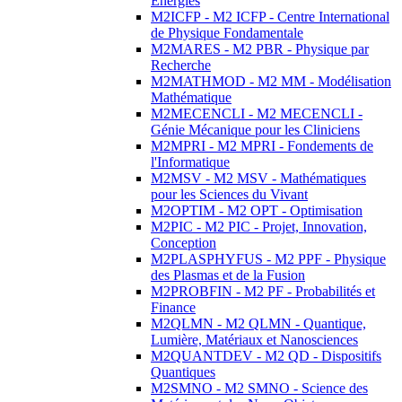
Energies
M2ICFP - M2 ICFP - Centre International
de Physique Fondamentale
M2MARES - M2 PBR - Physique par
Recherche
M2MATHMOD - M2 MM - Modélisation
Mathématique
M2MECENCLI - M2 MECENCLI -
Génie Mécanique pour les Cliniciens
M2MPRI - M2 MPRI - Fondements de
l'Informatique
M2MSV - M2 MSV - Mathématiques
pour les Sciences du Vivant
M2OPTIM - M2 OPT - Optimisation
M2PIC - M2 PIC - Projet, Innovation,
Conception
M2PLASPHYFUS - M2 PPF - Physique
des Plasmas et de la Fusion
M2PROBFIN - M2 PF - Probabilités et
Finance
M2QLMN - M2 QLMN - Quantique,
Lumière, Matériaux et Nanosciences
M2QUANTDEV - M2 QD - Dispositifs
Quantiques
M2SMNO - M2 SMNO - Science des