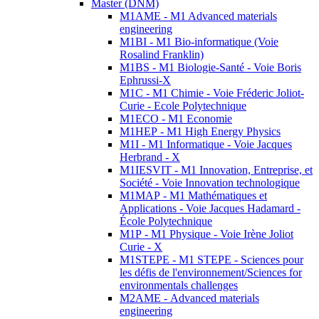
Master (DNM)
M1AME - M1 Advanced materials
engineering
M1BI - M1 Bio-informatique (Voie
Rosalind Franklin)
M1BS - M1 Biologie-Santé - Voie Boris
Ephrussi-X
M1C - M1 Chimie - Voie Fréderic Joliot-
Curie - Ecole Polytechnique
M1ECO - M1 Economie
M1HEP - M1 High Energy Physics
M1I - M1 Informatique - Voie Jacques
Herbrand - X
M1IESVIT - M1 Innovation, Entreprise, et
Société - Voie Innovation technologique
M1MAP - M1 Mathématiques et
Applications - Voie Jacques Hadamard -
École Polytechnique
M1P - M1 Physique - Voie Irène Joliot
Curie - X
M1STEPE - M1 STEPE - Sciences pour
les défis de l'environnement/Sciences for
environmentals challenges
M2AME - Advanced materials
engineering