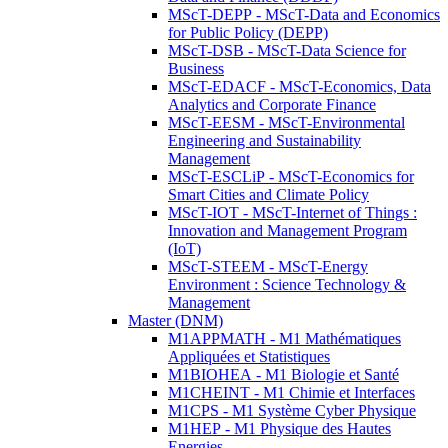
MScT-DEPP - MScT-Data and Economics
for Public Policy (DEPP)
MScT-DSB - MScT-Data Science for
Business
MScT-EDACF - MScT-Economics, Data
Analytics and Corporate Finance
MScT-EESM - MScT-Environmental
Engineering and Sustainability
Management
MScT-ESCLiP - MScT-Economics for
Smart Cities and Climate Policy
MScT-IOT - MScT-Internet of Things :
Innovation and Management Program
(IoT)
MScT-STEEM - MScT-Energy
Environment : Science Technology &
Management
Master (DNM)
M1APPMATH - M1 Mathématiques
Appliquées et Statistiques
M1BIOHEA - M1 Biologie et Santé
M1CHEINT - M1 Chimie et Interfaces
M1CPS - M1 Système Cyber Physique
M1HEP - M1 Physique des Hautes
Energies