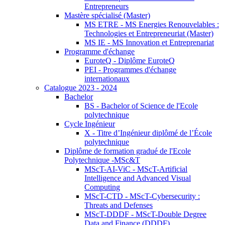
Entrepreneurs
Mastère spécialisé (Master)
MS ETRE - MS Energies Renouvelables :
Technologies et Entrepreneuriat (Master)
MS IE - MS Innovation et Entreprenariat
Programme d'échange
EuroteQ - Diplôme EuroteQ
PEI - Programmes d'échange
internationaux
Catalogue 2023 - 2024
Bachelor
BS - Bachelor of Science de l'Ecole
polytechnique
Cycle Ingénieur
X - Titre d’Ingénieur diplômé de l’École
polytechnique
Diplôme de formation gradué de l'Ecole
Polytechnique -MSc&T
MScT-AI-ViC - MScT-Artificial
Intelligence and Advanced Visual
Computing
MScT-CTD - MScT-Cybersecurity :
Threats and Defenses
MScT-DDDF - MScT-Double Degree
Data and Finance (DDDF)