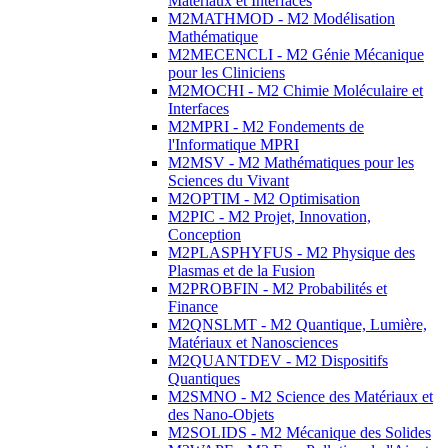
Matériaux et Interfaces
M2MATHMOD - M2 Modélisation
Mathématique
M2MECENCLI - M2 Génie Mécanique
pour les Cliniciens
M2MOCHI - M2 Chimie Moléculaire et
Interfaces
M2MPRI - M2 Fondements de
l'Informatique MPRI
M2MSV - M2 Mathématiques pour les
Sciences du Vivant
M2OPTIM - M2 Optimisation
M2PIC - M2 Projet, Innovation,
Conception
M2PLASPHYFUS - M2 Physique des
Plasmas et de la Fusion
M2PROBFIN - M2 Probabilités et
Finance
M2QNSLMT - M2 Quantique, Lumière,
Matériaux et Nanosciences
M2QUANTDEV - M2 Dispositifs
Quantiques
M2SMNO - M2 Science des Matériaux et
des Nano-Objets
M2SOLIDS - M2 Mécanique des Solides