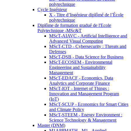
polytechnique
Cycle Ingénieur
X - Titre d’Ingénieur diplômé de l’École
polytechnique
Diplôme de formation gradué de l'Ecole
Polytechnique -MSc&T
MScT-AIAVC - Artificial Intelligence and
Advanced Visual Computing
MScT-CTD - Cybersecurity : Threats and
Defenses
MScT-DSB - Data Science for Business
MScT-ECOSEM - Environmental
Engineering and Sustainability
Management
MScT-EDACF - Economics, Data
Analytics and Corporate Finance
MScT-IOT - Internet of Things :
Innovation and Management Program
(IoT)
MScT-SCUP - Economics for Smart Cities
and Climate Policy
MScT-STEEM - Energy Environment :
Science Technology & Management
Master (DNM)
M1APPMATH - M1 - Applied