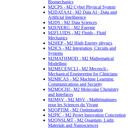
Biomechanics
M2CPS - M2 Cyber Physical System
M2DATAAI - M2 Data AI - Data and
Artificial Intelligence
M2DS - M2 Data Sciences
M2ENERG - M2 Énergie
M2FLUIDS - M2 Fluids - Fluid
Mechanics
M2HEP - M2 High Energy physics
M2ICS - M2 Integration, Circuits and
Systems
M2MATHMOD - M2 Mathematical
Modelling
M2MECENCLI - M2 Mecencli -
Mechanical Engineering for Clinicians
M2MICAS - M2 Machine Learning,
Communications and Security
M2MOCHI - M2 Molecular Chemistry
and Interfaces
M2MSV - M2 MSV - Mathématiques
pour les Sciences du Vivant
M2OPTIM - M2 Optimisation
M2PIC - M2 Projet Innovation Conception
M2QNSLMT - M2 Quantum, Light,
Materials and Nanosciences