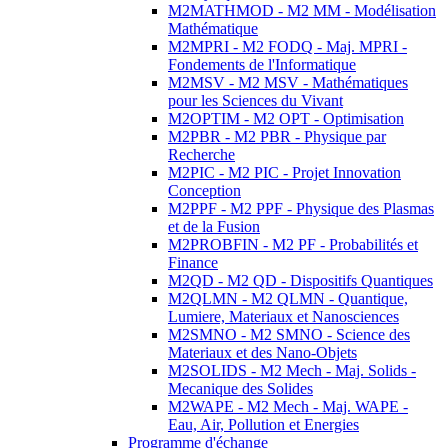
M2MATHMOD - M2 MM - Modélisation
Mathématique
M2MPRI - M2 FODQ - Maj. MPRI -
Fondements de l'Informatique
M2MSV - M2 MSV - Mathématiques
pour les Sciences du Vivant
M2OPTIM - M2 OPT - Optimisation
M2PBR - M2 PBR - Physique par
Recherche
M2PIC - M2 PIC - Projet Innovation
Conception
M2PPF - M2 PPF - Physique des Plasmas
et de la Fusion
M2PROBFIN - M2 PF - Probabilités et
Finance
M2QD - M2 QD - Dispositifs Quantiques
M2QLMN - M2 QLMN - Quantique,
Lumiere, Materiaux et Nanosciences
M2SMNO - M2 SMNO - Science des
Materiaux et des Nano-Objets
M2SOLIDS - M2 Mech - Maj. Solids -
Mecanique des Solides
M2WAPE - M2 Mech - Maj. WAPE -
Eau, Air, Pollution et Energies
Programme d'échange