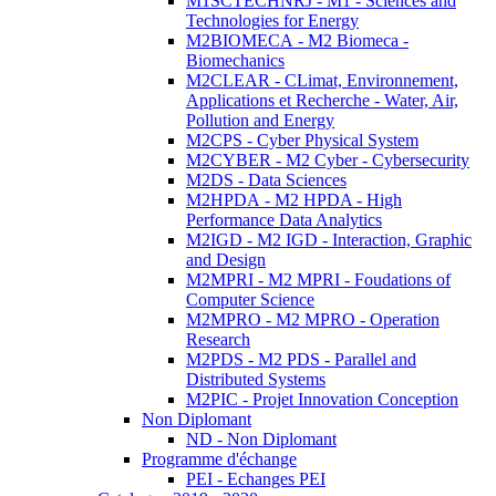
M1SCTECHNRJ - M1 - Sciences and
Technologies for Energy
M2BIOMECA - M2 Biomeca -
Biomechanics
M2CLEAR - CLimat, Environnement,
Applications et Recherche - Water, Air,
Pollution and Energy
M2CPS - Cyber Physical System
M2CYBER - M2 Cyber - Cybersecurity
M2DS - Data Sciences
M2HPDA - M2 HPDA - High
Performance Data Analytics
M2IGD - M2 IGD - Interaction, Graphic
and Design
M2MPRI - M2 MPRI - Foudations of
Computer Science
M2MPRO - M2 MPRO - Operation
Research
M2PDS - M2 PDS - Parallel and
Distributed Systems
M2PIC - Projet Innovation Conception
Non Diplomant
ND - Non Diplomant
Programme d'échange
PEI - Echanges PEI