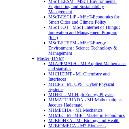
MScT-EESM - MScT-Environmental
Engineering and Sustainability
Management
MScT-ESCLiP - MScT-Economics for
Smart Cities and Climate Policy
MScT-IOT - MScT-Internet of Things :
Innovation and Management Program
(IoT)
MScT-STEEM - MScT-Energy
Environment : Science Technology &
Management
Master (DNM)
M1APPMATH - M1 Applied Mathematics
and statistics
M1CHEINT - M1 Chemistry and
Interfaces
M1CPS - M1 CPS - Cyber Physical
Systems
M1HEP - M1 High Energy Physics
M1MATHJHADA - M1 Mathematiques
Jacques Hadamard
M1MECHA - M1 Mechanics
M1MIE - M1 MIE - Master in Economics
M2BIOHEA - M2 Biology and Health
M2BIOMECA - M2 Biomeca -