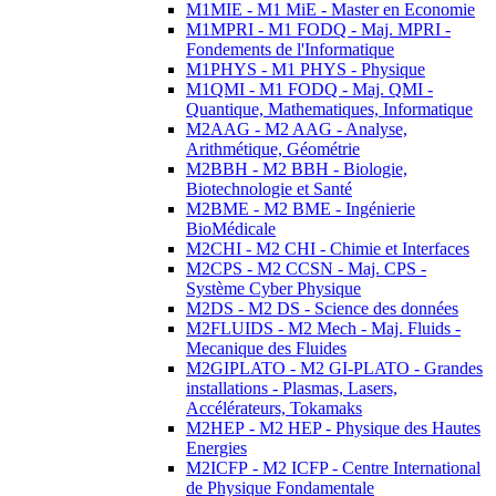
M1MIE - M1 MiE - Master en Economie
M1MPRI - M1 FODQ - Maj. MPRI -
Fondements de l'Informatique
M1PHYS - M1 PHYS - Physique
M1QMI - M1 FODQ - Maj. QMI -
Quantique, Mathematiques, Informatique
M2AAG - M2 AAG - Analyse,
Arithmétique, Géométrie
M2BBH - M2 BBH - Biologie,
Biotechnologie et Santé
M2BME - M2 BME - Ingénierie
BioMédicale
M2CHI - M2 CHI - Chimie et Interfaces
M2CPS - M2 CCSN - Maj. CPS -
Système Cyber Physique
M2DS - M2 DS - Science des données
M2FLUIDS - M2 Mech - Maj. Fluids -
Mecanique des Fluides
M2GIPLATO - M2 GI-PLATO - Grandes
installations - Plasmas, Lasers,
Accélérateurs, Tokamaks
M2HEP - M2 HEP - Physique des Hautes
Energies
M2ICFP - M2 ICFP - Centre International
de Physique Fondamentale