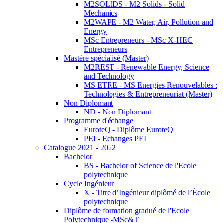
M2SOLIDS - M2 Solids - Solid
Mechanics
M2WAPE - M2 Water, Air, Pollution and
Energy
MSc Entrepreneurs - MSc X-HEC
Entrepreneurs
Mastère spécialisé (Master)
M2REST - Renewable Energy, Science
and Technology
MS ETRE - MS Energies Renouvelables :
Technologies & Entrepreneuriat (Master)
Non Diplomant
ND - Non Diplomant
Programme d'échange
EuroteQ - Diplôme EuroteQ
PEI - Echanges PEI
Catalogue 2021 - 2022
Bachelor
BS - Bachelor of Science de l'Ecole
polytechnique
Cycle Ingénieur
X - Titre d’Ingénieur diplômé de l’École
polytechnique
Diplôme de formation gradué de l'Ecole
Polytechnique -MSc&T