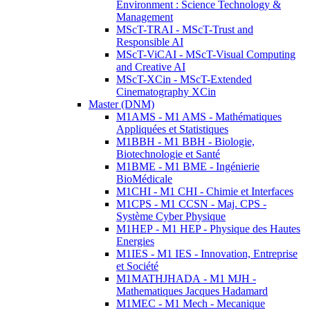
Environment : Science Technology &
Management
MScT-TRAI - MScT-Trust and
Responsible AI
MScT-ViCAI - MScT-Visual Computing
and Creative AI
MScT-XCin - MScT-Extended
Cinematography XCin
Master (DNM)
M1AMS - M1 AMS - Mathématiques
Appliquées et Statistiques
M1BBH - M1 BBH - Biologie,
Biotechnologie et Santé
M1BME - M1 BME - Ingénierie
BioMédicale
M1CHI - M1 CHI - Chimie et Interfaces
M1CPS - M1 CCSN - Maj. CPS -
Système Cyber Physique
M1HEP - M1 HEP - Physique des Hautes
Energies
M1IES - M1 IES - Innovation, Entreprise
et Société
M1MATHJHADA - M1 MJH -
Mathematiques Jacques Hadamard
M1MEC - M1 Mech - Mecanique