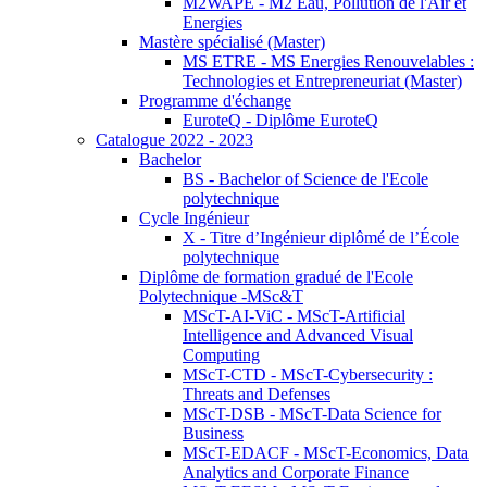
M2WAPE - M2 Eau, Pollution de l'Air et
Energies
Mastère spécialisé (Master)
MS ETRE - MS Energies Renouvelables :
Technologies et Entrepreneuriat (Master)
Programme d'échange
EuroteQ - Diplôme EuroteQ
Catalogue 2022 - 2023
Bachelor
BS - Bachelor of Science de l'Ecole
polytechnique
Cycle Ingénieur
X - Titre d’Ingénieur diplômé de l’École
polytechnique
Diplôme de formation gradué de l'Ecole
Polytechnique -MSc&T
MScT-AI-ViC - MScT-Artificial
Intelligence and Advanced Visual
Computing
MScT-CTD - MScT-Cybersecurity :
Threats and Defenses
MScT-DSB - MScT-Data Science for
Business
MScT-EDACF - MScT-Economics, Data
Analytics and Corporate Finance