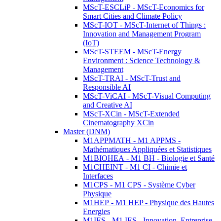
MScT-ESCLiP - MScT-Economics for
Smart Cities and Climate Policy
MScT-IOT - MScT-Internet of Things :
Innovation and Management Program
(IoT)
MScT-STEEM - MScT-Energy
Environment : Science Technology &
Management
MScT-TRAI - MScT-Trust and
Responsible AI
MScT-ViCAI - MScT-Visual Computing
and Creative AI
MScT-XCin - MScT-Extended
Cinematography XCin
Master (DNM)
M1APPMATH - M1 APPMS -
Mathématiques Appliquées et Statistiques
M1BIOHEA - M1 BH - Biologie et Santé
M1CHEINT - M1 CI - Chimie et
Interfaces
M1CPS - M1 CPS - Système Cyber
Physique
M1HEP - M1 HEP - Physique des Hautes
Energies
M1IES - M1 IES - Innovation, Entreprise