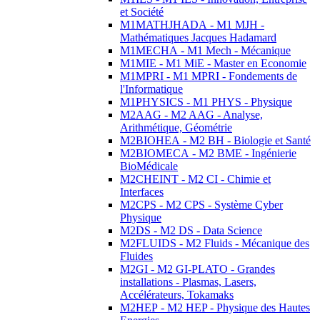
et Société
M1MATHJHADA - M1 MJH -
Mathématiques Jacques Hadamard
M1MECHA - M1 Mech - Mécanique
M1MIE - M1 MiE - Master en Economie
M1MPRI - M1 MPRI - Fondements de
l'Informatique
M1PHYSICS - M1 PHYS - Physique
M2AAG - M2 AAG - Analyse,
Arithmétique, Géométrie
M2BIOHEA - M2 BH - Biologie et Santé
M2BIOMECA - M2 BME - Ingénierie
BioMédicale
M2CHEINT - M2 CI - Chimie et
Interfaces
M2CPS - M2 CPS - Système Cyber
Physique
M2DS - M2 DS - Data Science
M2FLUIDS - M2 Fluids - Mécanique des
Fluides
M2GI - M2 GI-PLATO - Grandes
installations - Plasmas, Lasers,
Accélérateurs, Tokamaks
M2HEP - M2 HEP - Physique des Hautes