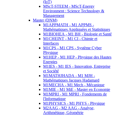
(IoT)
MScT-STEEM - MScT-Energy
Environment : Science Technology &
Management
Master (DNM)
M1APPMATH - M1 APPMS -
Mathématiques Appliquées et Statistiques
M1BIOHEA - M1 BH - Biologie et Santé
M1CHEINT - M1 CI - Chimie et
Interfaces
M1CPS - M1 CPS - Système Cyber
Physique
M1HEP - M1 HEP - Physique des Hautes
Energies
M1IES - M1 IES - Innovation, Entreprise
et Société
M1MATHJHADA - M1 MJH -
Mathématiques Jacques Hadamard
M1MECHA - M1 Mech - Mécanique
M1MIE - M1 MiE - Master en Economie
M1MPRI - M1 MPRI - Fondements de
l'Informatique
M1PHYSICS - M1 PHYS - Physique
M2AAG - M2 AAG - Analyse,
Arithmétique, Géométrie