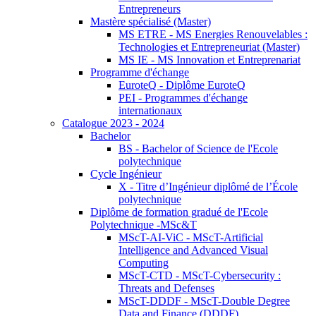
Entrepreneurs
Mastère spécialisé (Master)
MS ETRE - MS Energies Renouvelables :
Technologies et Entrepreneuriat (Master)
MS IE - MS Innovation et Entreprenariat
Programme d'échange
EuroteQ - Diplôme EuroteQ
PEI - Programmes d'échange
internationaux
Catalogue 2023 - 2024
Bachelor
BS - Bachelor of Science de l'Ecole
polytechnique
Cycle Ingénieur
X - Titre d’Ingénieur diplômé de l’École
polytechnique
Diplôme de formation gradué de l'Ecole
Polytechnique -MSc&T
MScT-AI-ViC - MScT-Artificial
Intelligence and Advanced Visual
Computing
MScT-CTD - MScT-Cybersecurity :
Threats and Defenses
MScT-DDDF - MScT-Double Degree
Data and Finance (DDDF)