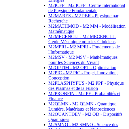
Energies
M2ICFP - M2 ICFP - Centre International
de Physique Fondamentale
M2MARES - M2 PBR - Physique par
Recherche
M2MATHMOD - M2 MM - Modélisation
Mathématique
M2MECENCLI - M2 MECENCLI -
Génie Mécanique pour les Cliniciens
M2MPRI - M2 MPRI - Fondements de
l'Informatique
M2MSV - M2 MSV - Mathématiques
pour les Sciences du Vivant
M2OPTIM - M2 OPT - Optimisation
M2PIC - M2 PIC - Projet, Innovation,
Conception
M2PLASPHYFUS - M2 PPF - Physique
des Plasmas et de la Fusion
M2PROBFIN - M2 PF - Probabilités et
Finance
M2QLMN - M2 QLMN - Quantique,
Lumière, Matériaux et Nanosciences
M2QUANTDEV - M2 QD - Dispositifs
Quantiques
M2SMNO - M2 SMNO - Science des