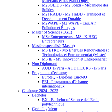
Matériaux et des Nano-Objets
M2SOLIDS - M2 Solids - Mécanique des
Solides
M2TRADD - M2 TraDD - Transport et
Développement Durable
M2WAPE - M2 WAPE - Eau, Air,
Pollution et Énergies
Master of Science (CGE)
MSc Entrepreneurs - MSc X-HEC
Entrepreneurs
Mastère spécialisé (Master)
MS ETRE - MS Energies Renouvelables :
Technologies et Entrepreneuriat (Master)
MS IE - MS Innovation et Entreprenariat
Non Diplomant
AUD_IPParis - AUDITEURS - IP Paris
Programme d'échange
EuroteQ - Diplôme EuroteQ
PEI - Programmes d'échange
internationaux
Catalogue 2024 - 2025
Bachelor
BX - Bachelor of Science de l'Ecole
polytechnique
Cycle Ingénieur