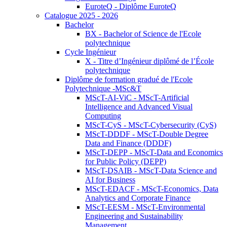
EuroteQ - Diplôme EuroteQ
Catalogue 2025 - 2026
Bachelor
BX - Bachelor of Science de l'Ecole
polytechnique
Cycle Ingénieur
X - Titre d’Ingénieur diplômé de l’École
polytechnique
Diplôme de formation gradué de l'Ecole
Polytechnique -MSc&T
MScT-AI-ViC - MScT-Artificial
Intelligence and Advanced Visual
Computing
MScT-CyS - MScT-Cybersecurity (CyS)
MScT-DDDF - MScT-Double Degree
Data and Finance (DDDF)
MScT-DEPP - MScT-Data and Economics
for Public Policy (DEPP)
MScT-DSAIB - MScT-Data Science and
AI for Business
MScT-EDACF - MScT-Economics, Data
Analytics and Corporate Finance
MScT-EESM - MScT-Environmental
Engineering and Sustainability
Management