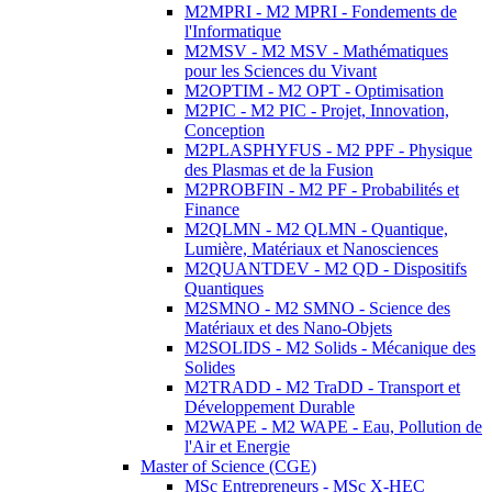
M2MPRI - M2 MPRI - Fondements de
l'Informatique
M2MSV - M2 MSV - Mathématiques
pour les Sciences du Vivant
M2OPTIM - M2 OPT - Optimisation
M2PIC - M2 PIC - Projet, Innovation,
Conception
M2PLASPHYFUS - M2 PPF - Physique
des Plasmas et de la Fusion
M2PROBFIN - M2 PF - Probabilités et
Finance
M2QLMN - M2 QLMN - Quantique,
Lumière, Matériaux et Nanosciences
M2QUANTDEV - M2 QD - Dispositifs
Quantiques
M2SMNO - M2 SMNO - Science des
Matériaux et des Nano-Objets
M2SOLIDS - M2 Solids - Mécanique des
Solides
M2TRADD - M2 TraDD - Transport et
Développement Durable
M2WAPE - M2 WAPE - Eau, Pollution de
l'Air et Energie
Master of Science (CGE)
MSc Entrepreneurs - MSc X-HEC