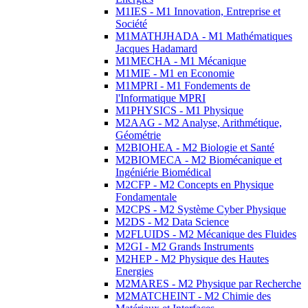
M1IES - M1 Innovation, Entreprise et
Société
M1MATHJHADA - M1 Mathématiques
Jacques Hadamard
M1MECHA - M1 Mécanique
M1MIE - M1 en Economie
M1MPRI - M1 Fondements de
l'Informatique MPRI
M1PHYSICS - M1 Physique
M2AAG - M2 Analyse, Arithmétique,
Géométrie
M2BIOHEA - M2 Biologie et Santé
M2BIOMECA - M2 Biomécanique et
Ingéniérie Biomédical
M2CFP - M2 Concepts en Physique
Fondamentale
M2CPS - M2 Système Cyber Physique
M2DS - M2 Data Science
M2FLUIDS - M2 Mécanique des Fluides
M2GI - M2 Grands Instruments
M2HEP - M2 Physique des Hautes
Energies
M2MARES - M2 Physique par Recherche
M2MATCHEINT - M2 Chimie des