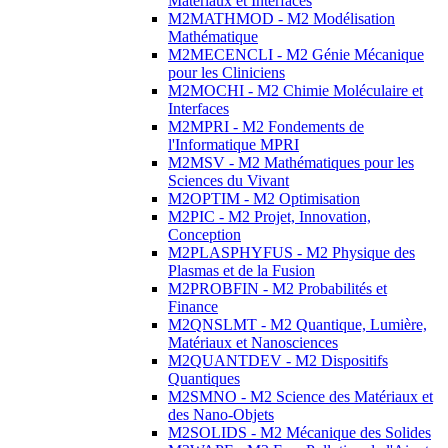
Matériaux et Interfaces
M2MATHMOD - M2 Modélisation
Mathématique
M2MECENCLI - M2 Génie Mécanique
pour les Cliniciens
M2MOCHI - M2 Chimie Moléculaire et
Interfaces
M2MPRI - M2 Fondements de
l'Informatique MPRI
M2MSV - M2 Mathématiques pour les
Sciences du Vivant
M2OPTIM - M2 Optimisation
M2PIC - M2 Projet, Innovation,
Conception
M2PLASPHYFUS - M2 Physique des
Plasmas et de la Fusion
M2PROBFIN - M2 Probabilités et
Finance
M2QNSLMT - M2 Quantique, Lumière,
Matériaux et Nanosciences
M2QUANTDEV - M2 Dispositifs
Quantiques
M2SMNO - M2 Science des Matériaux et
des Nano-Objets
M2SOLIDS - M2 Mécanique des Solides