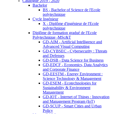
Catalogue 2019 - 2020
Bachelor
BS - Bachelor of Science de l'Ecole
polytechnique
Cycle Ingénieur
X - Diplôme d'ingénieur de l'Ecole
polytechnique
Diplôme de formation gradué de l'Ecole
Polytechnique -MSc&T
GD-AIM - Artificial Intelligence and
Advanced Visual Computing
GD-CYBSEC - Cybersecurity : Threats
and Defenses
GD-DSB - Data Science for Business
GD-EDCF - Economics, Data Analytics
and Corporate Finance
GD-EESTM - Energy Environment :
Science Technology & Management
GD-ESEM - Ecotechnologies for
Sustainability & Environment
Management
GD-IOT - Internet of Things : Innovation
and Management Program (IoT)
GD-SCUP - Smart Cities and Urban
Policy