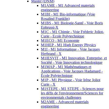
Master (DNM)
M1AME - M1 Advanced materials
engineering
M1BI - M1 Bio-informatique (Voie
Rosalind Franklin)
M1BS - M1 Biologie-Santé - Voie Boris
Ephrussi-X
M1C - M1 Chimie - Voie Fréderic Joliot-
Curie - Ecole Polytechnique
M1ECO - M1 Economie
M1HEP - M1 High Energy Physics
M1I - M1 Informatique - Voie Jacques
Herbrand - X
M1IESVIT - M1 Innovation, Entreprise, et
Société - Voie Innovation technologique
M1MAP - M1 Mathématiques et
Applications - Voie Jacques Hadamard -
École Polytechnique
M1P - M1 Physique - Voie Irène Joliot
Curie - X
M1STEPE - M1 STEPE - Sciences pour
les défis de l'environnement/Sciences for
environmentals challenges
M2AME - Advanced materials
engineering