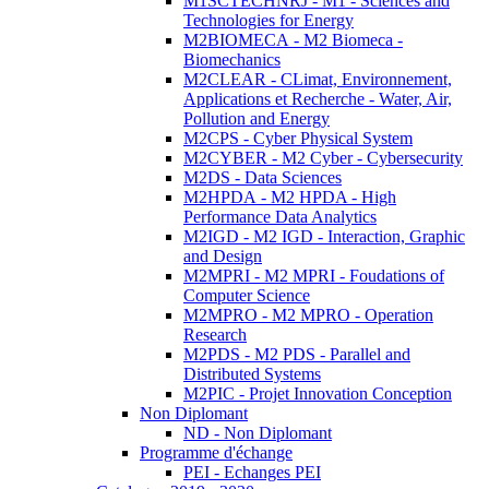
M1SCTECHNRJ - M1 - Sciences and
Technologies for Energy
M2BIOMECA - M2 Biomeca -
Biomechanics
M2CLEAR - CLimat, Environnement,
Applications et Recherche - Water, Air,
Pollution and Energy
M2CPS - Cyber Physical System
M2CYBER - M2 Cyber - Cybersecurity
M2DS - Data Sciences
M2HPDA - M2 HPDA - High
Performance Data Analytics
M2IGD - M2 IGD - Interaction, Graphic
and Design
M2MPRI - M2 MPRI - Foudations of
Computer Science
M2MPRO - M2 MPRO - Operation
Research
M2PDS - M2 PDS - Parallel and
Distributed Systems
M2PIC - Projet Innovation Conception
Non Diplomant
ND - Non Diplomant
Programme d'échange
PEI - Echanges PEI