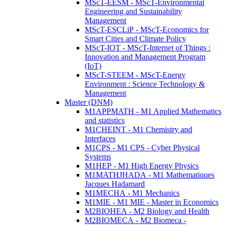
MScT-EESM - MScT-Environmental
Engineering and Sustainability
Management
MScT-ESCLiP - MScT-Economics for
Smart Cities and Climate Policy
MScT-IOT - MScT-Internet of Things :
Innovation and Management Program
(IoT)
MScT-STEEM - MScT-Energy
Environment : Science Technology &
Management
Master (DNM)
M1APPMATH - M1 Applied Mathematics
and statistics
M1CHEINT - M1 Chemistry and
Interfaces
M1CPS - M1 CPS - Cyber Physical
Systems
M1HEP - M1 High Energy Physics
M1MATHJHADA - M1 Mathematiques
Jacques Hadamard
M1MECHA - M1 Mechanics
M1MIE - M1 MIE - Master in Economics
M2BIOHEA - M2 Biology and Health
M2BIOMECA - M2 Biomeca -