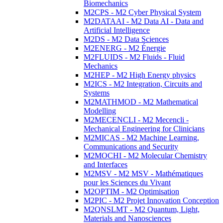
Biomechanics
M2CPS - M2 Cyber Physical System
M2DATAAI - M2 Data AI - Data and
Artificial Intelligence
M2DS - M2 Data Sciences
M2ENERG - M2 Énergie
M2FLUIDS - M2 Fluids - Fluid
Mechanics
M2HEP - M2 High Energy physics
M2ICS - M2 Integration, Circuits and
Systems
M2MATHMOD - M2 Mathematical
Modelling
M2MECENCLI - M2 Mecencli -
Mechanical Engineering for Clinicians
M2MICAS - M2 Machine Learning,
Communications and Security
M2MOCHI - M2 Molecular Chemistry
and Interfaces
M2MSV - M2 MSV - Mathématiques
pour les Sciences du Vivant
M2OPTIM - M2 Optimisation
M2PIC - M2 Projet Innovation Conception
M2QNSLMT - M2 Quantum, Light,
Materials and Nanosciences