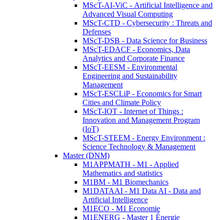
MScT-AI-ViC - Artificial Intelligence and
Advanced Visual Computing
MScT-CTD - Cybersecurity : Threats and
Defenses
MScT-DSB - Data Science for Business
MScT-EDACF - Economics, Data
Analytics and Corporate Finance
MScT-EESM - Environmental
Engineering and Sustainability
Management
MScT-ESCLiP - Economics for Smart
Cities and Climate Policy
MScT-IOT - Internet of Things :
Innovation and Management Program
(IoT)
MScT-STEEM - Energy Environment :
Science Technology & Management
Master (DNM)
M1APPMATH - M1 - Applied
Mathematics and statistics
M1BM - M1 Biomechanics
M1DATAAI - M1 Data AI - Data and
Artificial Intelligence
M1ECO - M1 Economie
M1ENERG - Master 1 Énergie