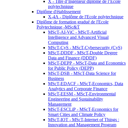
X - Titre d’Ingénieur diplômé de l’École
polytechnique
Diplôme d'établissement
X-4A - Diplôme de l'Ecole polytechnique
Diplôme de formation gradué de l'Ecole
Polytechnique -MSc&T
MScT-AI-ViC - MScT-Artificial
Intelligence and Advanced Visual
Computing
MScT-CyS - MScT-Cybersecurity (CyS)
MScT-DDDF - MScT-Double Degree
Data and Finance (DDDF)
MScT-DEPP - MScT-Data and Economics
for Public Policy (DEPP)
MScT-DSB - MScT-Data Science for
Business
MScT-EDACF - MScT-Economics, Data
Analytics and Corporate Finance
MScT-EESM - MScT-Environmental
Engineering and Sustainability
Management
MScT-ESCLiP - MScT-Economics for
Smart Cities and Climate Policy
MScT-IOT - MScT-Internet of Things :
Innovation and Management Program