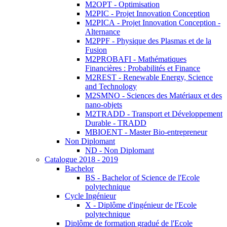
M2OPT - Optimisation
M2PIC - Projet Innovation Conception
M2PICA - Projet Innovation Conception -
Alternance
M2PPF - Physique des Plasmas et de la
Fusion
M2PROBAFI - Mathématiques
Financières : Probabilités et Finance
M2REST - Renewable Energy, Science
and Technology
M2SMNO - Sciences des Matériaux et des
nano-objets
M2TRADD - Transport et Développement
Durable - TRADD
MBIOENT - Master Bio-entrepreneur
Non Diplomant
ND - Non Diplomant
Catalogue 2018 - 2019
Bachelor
BS - Bachelor of Science de l'Ecole
polytechnique
Cycle Ingénieur
X - Diplôme d'ingénieur de l'Ecole
polytechnique
Diplôme de formation gradué de l'Ecole