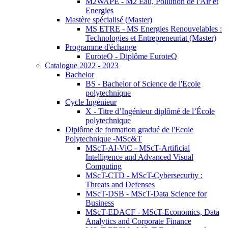
M2WAPE - M2 Eau, Pollution de l'Air et
Energies
Mastère spécialisé (Master)
MS ETRE - MS Energies Renouvelables :
Technologies et Entrepreneuriat (Master)
Programme d'échange
EuroteQ - Diplôme EuroteQ
Catalogue 2022 - 2023
Bachelor
BS - Bachelor of Science de l'Ecole
polytechnique
Cycle Ingénieur
X - Titre d’Ingénieur diplômé de l’École
polytechnique
Diplôme de formation gradué de l'Ecole
Polytechnique -MSc&T
MScT-AI-ViC - MScT-Artificial
Intelligence and Advanced Visual
Computing
MScT-CTD - MScT-Cybersecurity :
Threats and Defenses
MScT-DSB - MScT-Data Science for
Business
MScT-EDACF - MScT-Economics, Data
Analytics and Corporate Finance