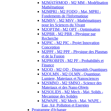
M2MATHMOD - M2 MM - Modélisation
Mathématique
M2MPRI - M2 FODQ - Maj. MPRI -
Fondements de l'Informatique
M2MSV - M2 MSV - Mathématiques
pour les Sciences du Vivant
M2OPTIM - M2 OPT - Optimisation
M2PBR - M2 PBR - Physique par
Recherche
M2PIC - M2 PIC - Projet Innovation
Conception
M2PPF - M2 PPF - Physique des Plasmas
et de la Fusion
M2PROBFIN - M2 PF - Probabilités et
Finance
M2QD - M2 QD - Dispositifs Quantiques
M2QLMN - M2 QLMN - Quantique,
Lumiere, Materiaux et Nanosciences
M2SMNO - M2 SMNO - Science des
Materiaux et des Nano-Objets
M2SOLIDS - M2 Mech - Maj. Solids -
Mecanique des Solides
M2WAPE - M2 Mech - Maj. WAPE -
Eau, Air, Pollution et Energies
Programme d'échange