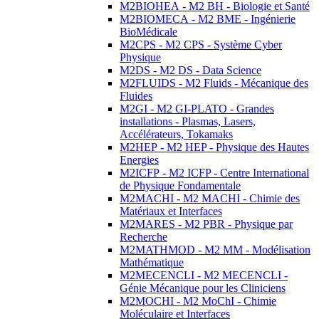
M2BIOHEA - M2 BH - Biologie et Santé
M2BIOMECA - M2 BME - Ingénierie
BioMédicale
M2CPS - M2 CPS - Système Cyber
Physique
M2DS - M2 DS - Data Science
M2FLUIDS - M2 Fluids - Mécanique des
Fluides
M2GI - M2 GI-PLATO - Grandes
installations - Plasmas, Lasers,
Accélérateurs, Tokamaks
M2HEP - M2 HEP - Physique des Hautes
Energies
M2ICFP - M2 ICFP - Centre International
de Physique Fondamentale
M2MACHI - M2 MACHI - Chimie des
Matériaux et Interfaces
M2MARES - M2 PBR - Physique par
Recherche
M2MATHMOD - M2 MM - Modélisation
Mathématique
M2MECENCLI - M2 MECENCLI -
Génie Mécanique pour les Cliniciens
M2MOCHI - M2 MoChI - Chimie
Moléculaire et Interfaces