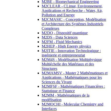
M2BE - Biomechanical Engineering
M2CLEAR - CLimat, Environnement,
Applications et Recherche - Water, Air,
Pollution and Energy
M2CMASIC - Conception, Modélisation
et Architecture des Systèmes Industriels
Complexes
M2DQ - Dispositif quantique
M2DS - Data Sciences
M2FM - Fluid Mechanics
M2HEP - High Energy physics
M2ITIE - Innovation Technologique :
ingénierie et entrepreneuriat
M2M4S - Modélisation Multiphysique
Multiéchelle des Matériaux et des
Structures
M2MAMSV - Master 2 Mathématiques et
Applications - Mathématiques pour les
Sciences du Vivant
M2MFSF - Mathématiques Financières :
Statistique et Finance
M2MM - Mathématiques de la
modélisation
M2MOCHI - Molecular Chemistry and
Interfaces