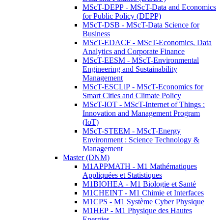
MScT-DEPP - MScT-Data and Economics
for Public Policy (DEPP)
MScT-DSB - MScT-Data Science for
Business
MScT-EDACF - MScT-Economics, Data
Analytics and Corporate Finance
MScT-EESM - MScT-Environmental
Engineering and Sustainability
Management
MScT-ESCLiP - MScT-Economics for
Smart Cities and Climate Policy
MScT-IOT - MScT-Internet of Things :
Innovation and Management Program
(IoT)
MScT-STEEM - MScT-Energy
Environment : Science Technology &
Management
Master (DNM)
M1APPMATH - M1 Mathématiques
Appliquées et Statistiques
M1BIOHEA - M1 Biologie et Santé
M1CHEINT - M1 Chimie et Interfaces
M1CPS - M1 Système Cyber Physique
M1HEP - M1 Physique des Hautes
Energies