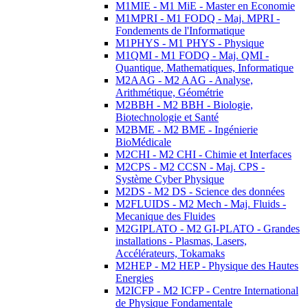
M1MIE - M1 MiE - Master en Economie
M1MPRI - M1 FODQ - Maj. MPRI -
Fondements de l'Informatique
M1PHYS - M1 PHYS - Physique
M1QMI - M1 FODQ - Maj. QMI -
Quantique, Mathematiques, Informatique
M2AAG - M2 AAG - Analyse,
Arithmétique, Géométrie
M2BBH - M2 BBH - Biologie,
Biotechnologie et Santé
M2BME - M2 BME - Ingénierie
BioMédicale
M2CHI - M2 CHI - Chimie et Interfaces
M2CPS - M2 CCSN - Maj. CPS -
Système Cyber Physique
M2DS - M2 DS - Science des données
M2FLUIDS - M2 Mech - Maj. Fluids -
Mecanique des Fluides
M2GIPLATO - M2 GI-PLATO - Grandes
installations - Plasmas, Lasers,
Accélérateurs, Tokamaks
M2HEP - M2 HEP - Physique des Hautes
Energies
M2ICFP - M2 ICFP - Centre International
de Physique Fondamentale