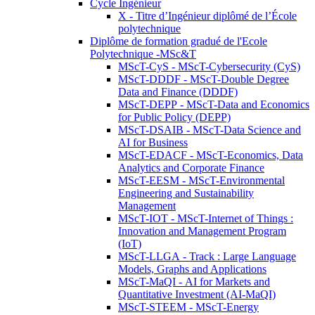
Cycle Ingénieur
X - Titre d’Ingénieur diplômé de l’École
polytechnique
Diplôme de formation gradué de l'Ecole
Polytechnique -MSc&T
MScT-CyS - MScT-Cybersecurity (CyS)
MScT-DDDF - MScT-Double Degree
Data and Finance (DDDF)
MScT-DEPP - MScT-Data and Economics
for Public Policy (DEPP)
MScT-DSAIB - MScT-Data Science and
AI for Business
MScT-EDACF - MScT-Economics, Data
Analytics and Corporate Finance
MScT-EESM - MScT-Environmental
Engineering and Sustainability
Management
MScT-IOT - MScT-Internet of Things :
Innovation and Management Program
(IoT)
MScT-LLGA - Track : Large Language
Models, Graphs and Applications
MScT-MaQI - AI for Markets and
Quantitative Investment (AI-MaQI)
MScT-STEEM - MScT-Energy