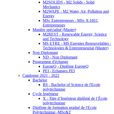
M2SOLIDS - M2 Solids - Solid
Mechanics
M2WAPE - M2 Water, Air, Pollution and
Energy
MSc Entrepreneurs - MSc X-HEC
Entrepreneurs
Mastère spécialisé (Master)
M2REST - Renewable Energy, Science
and Technology
MS ETRE - MS Energies Renouvelables :
Technologies & Entrepreneuriat (Master)
Non Diplomant
ND - Non Diplomant
Programme d'échange
EuroteQ - Diplôme EuroteQ
PEI - Echanges PEI
Catalogue 2021 - 2022
Bachelor
BS - Bachelor of Science de l'Ecole
polytechnique
Cycle Ingénieur
X - Titre d’Ingénieur diplômé de l’École
polytechnique
Diplôme de formation gradué de l'Ecole
Polytechnique -MSc&T