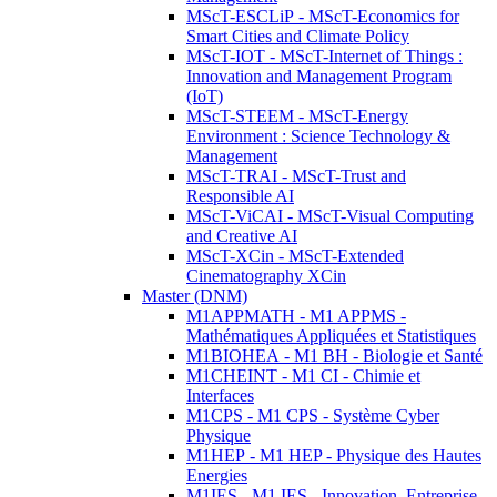
MScT-ESCLiP - MScT-Economics for
Smart Cities and Climate Policy
MScT-IOT - MScT-Internet of Things :
Innovation and Management Program
(IoT)
MScT-STEEM - MScT-Energy
Environment : Science Technology &
Management
MScT-TRAI - MScT-Trust and
Responsible AI
MScT-ViCAI - MScT-Visual Computing
and Creative AI
MScT-XCin - MScT-Extended
Cinematography XCin
Master (DNM)
M1APPMATH - M1 APPMS -
Mathématiques Appliquées et Statistiques
M1BIOHEA - M1 BH - Biologie et Santé
M1CHEINT - M1 CI - Chimie et
Interfaces
M1CPS - M1 CPS - Système Cyber
Physique
M1HEP - M1 HEP - Physique des Hautes
Energies
M1IES - M1 IES - Innovation, Entreprise