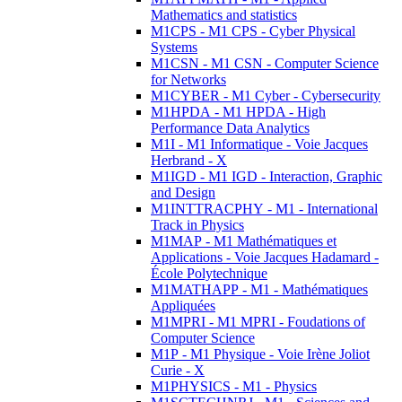
Mathematics and statistics
M1CPS - M1 CPS - Cyber Physical
Systems
M1CSN - M1 CSN - Computer Science
for Networks
M1CYBER - M1 Cyber - Cybersecurity
M1HPDA - M1 HPDA - High
Performance Data Analytics
M1I - M1 Informatique - Voie Jacques
Herbrand - X
M1IGD - M1 IGD - Interaction, Graphic
and Design
M1INTTRACPHY - M1 - International
Track in Physics
M1MAP - M1 Mathématiques et
Applications - Voie Jacques Hadamard -
École Polytechnique
M1MATHAPP - M1 - Mathématiques
Appliquées
M1MPRI - M1 MPRI - Foudations of
Computer Science
M1P - M1 Physique - Voie Irène Joliot
Curie - X
M1PHYSICS - M1 - Physics