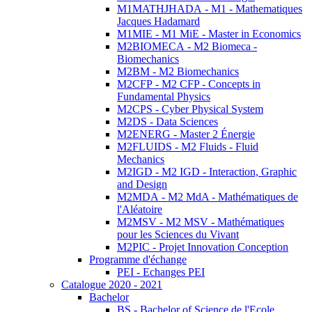
M1MATHJHADA - M1 - Mathematiques
Jacques Hadamard
M1MIE - M1 MiE - Master in Economics
M2BIOMECA - M2 Biomeca -
Biomechanics
M2BM - M2 Biomechanics
M2CFP - M2 CFP - Concepts in
Fundamental Physics
M2CPS - Cyber Physical System
M2DS - Data Sciences
M2ENERG - Master 2 Énergie
M2FLUIDS - M2 Fluids - Fluid
Mechanics
M2IGD - M2 IGD - Interaction, Graphic
and Design
M2MDA - M2 MdA - Mathématiques de
l'Aléatoire
M2MSV - M2 MSV - Mathématiques
pour les Sciences du Vivant
M2PIC - Projet Innovation Conception
Programme d'échange
PEI - Echanges PEI
Catalogue 2020 - 2021
Bachelor
BS - Bachelor of Science de l'Ecole