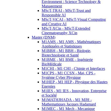
Environment : Science Technology &
Management
MScT-TRAI - MScT-Trust and
Responsible AI
MScT-ViCAI - MScT-Visual Computing
and Creative AI
MScT-XCin - MScT-Extended
Cinematography XCin
Master (DNM)
M1AMS - M1 AMS - Mathématiques
Appliquées et Statistiques
M1BBH - M1 BBH - Biologie,
Biotechnologie et Santé
M1BME - M1 BME - Ingénierie
BioMédicale
M1CHI - M1 CHI - Chimie et Interfaces
M1CPS - M1 CCSN - Maj. CPS -
Système Cyber Physique
M1HEP - M1 HEP - Physique des Hautes
Energies
M1IES - M1 IES - Innovation, Entreprise
et Société
M1MATHJHADA - M1 MJH -
Mathematiques Jacques Hadamard
M1MEC - M1 Mech - Mecanique