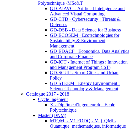
Polytechnique -MSc&T
GD-AIAVC - Artificial Intelligence and
Advanced Visual Computing
GD-CTD - Cybersecurity : Threats &
Defenses
GD-DSB - Data Science for Business
GD-ECOSEM - Ecotechnologies for
Sustainability & Environment
Management
GD-EDACF - Economics, Data Analytics
and Corporate Finance
GD-IOT - Internet of Things : Innovation
and Management Program (IoT)
GD-SCUP - Smart Cities and Urban
Policy
GD-STEEM - Energy Environment :
Science Technology & Management
Catalogue 2017 - 2018
Cycle Ingénieur
X - Diplôme d'ingénieur de l'Ecole
Polytechnique
Master (DNM)
M1QMI - M1 FODQ - Maj. QMI -
Quantique, mathematiques, informatique