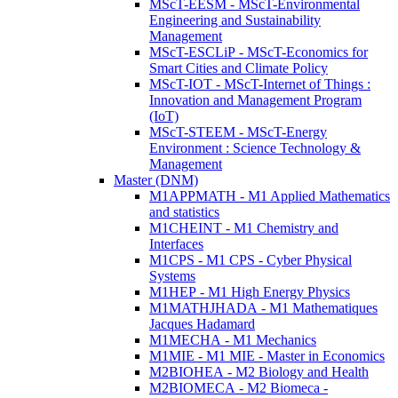
MScT-EESM - MScT-Environmental
Engineering and Sustainability
Management
MScT-ESCLiP - MScT-Economics for
Smart Cities and Climate Policy
MScT-IOT - MScT-Internet of Things :
Innovation and Management Program
(IoT)
MScT-STEEM - MScT-Energy
Environment : Science Technology &
Management
Master (DNM)
M1APPMATH - M1 Applied Mathematics
and statistics
M1CHEINT - M1 Chemistry and
Interfaces
M1CPS - M1 CPS - Cyber Physical
Systems
M1HEP - M1 High Energy Physics
M1MATHJHADA - M1 Mathematiques
Jacques Hadamard
M1MECHA - M1 Mechanics
M1MIE - M1 MIE - Master in Economics
M2BIOHEA - M2 Biology and Health
M2BIOMECA - M2 Biomeca -