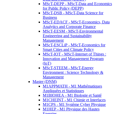
MScT-DEPP - MScT-Data and Economics
for Public Policy (DEPP)
MScT-DSB - MScT-Data Science for
Business
MScT-EDACF - MScT-Economics, Data
Analytics and Corporate Finance
MScT-EESM - MScT-Environmental
Engineering and Sustainability
Management
MScT-ESCLiP - MScT-Economics for
Smart Cities and Climate Policy
MScT-IOT - MScT-Internet of Things :
Innovation and Management Program
(IoT)
MScT-STEEM - MScT-Energy
Environment : Science Technology &
Management
Master (DNM)
M1APPMATH - M1 Mathématiques
Appliquées et Statistiques
M1BIOHEA - M1 Biologie et Santé
M1CHEINT - M1 Chimie et Interfaces
M1CPS - M1 Système Cyber Physique
M1HEP - M1 Physique des Hautes
Energies