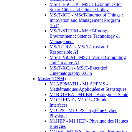
MScT-ESCLiP - MScT-Economics for
Smart Cities and Climate Policy
MScT-IOT - MScT-Internet of Things :
Innovation and Management Program
(IoT)
MScT-STEEM - MScT-Energy
Environment : Science Technology &
Management
MScT-TRAI - MScT-Trust and
Responsible AI
MScT-ViCAI - MScT-Visual Computing
and Creative AI
MScT-XCin - MScT-Extended
Cinematography XCin
Master (DNM)
M1APPMATH - M1 APPMS -
Mathématiques Appliquées et Statistiques
M1BIOHEA - M1 BH - Biologie et Santé
M1CHEINT - M1 CI - Chimie et
Interfaces
M1CPS - M1 CPS - Système Cyber
Physique
M1HEP - M1 HEP - Physique des Hautes
Energies
M1IES - M1 IES - Innovation, Entreprise