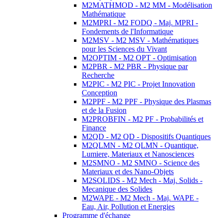
M2MATHMOD - M2 MM - Modélisation
Mathématique
M2MPRI - M2 FODQ - Maj. MPRI -
Fondements de l'Informatique
M2MSV - M2 MSV - Mathématiques
pour les Sciences du Vivant
M2OPTIM - M2 OPT - Optimisation
M2PBR - M2 PBR - Physique par
Recherche
M2PIC - M2 PIC - Projet Innovation
Conception
M2PPF - M2 PPF - Physique des Plasmas
et de la Fusion
M2PROBFIN - M2 PF - Probabilités et
Finance
M2QD - M2 QD - Dispositifs Quantiques
M2QLMN - M2 QLMN - Quantique,
Lumiere, Materiaux et Nanosciences
M2SMNO - M2 SMNO - Science des
Materiaux et des Nano-Objets
M2SOLIDS - M2 Mech - Maj. Solids -
Mecanique des Solides
M2WAPE - M2 Mech - Maj. WAPE -
Eau, Air, Pollution et Energies
Programme d'échange