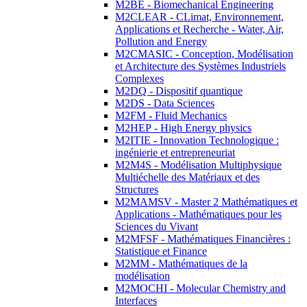
M2BE - Biomechanical Engineering
M2CLEAR - CLimat, Environnement,
Applications et Recherche - Water, Air,
Pollution and Energy
M2CMASIC - Conception, Modélisation
et Architecture des Systèmes Industriels
Complexes
M2DQ - Dispositif quantique
M2DS - Data Sciences
M2FM - Fluid Mechanics
M2HEP - High Energy physics
M2ITIE - Innovation Technologique :
ingénierie et entrepreneuriat
M2M4S - Modélisation Multiphysique
Multiéchelle des Matériaux et des
Structures
M2MAMSV - Master 2 Mathématiques et
Applications - Mathématiques pour les
Sciences du Vivant
M2MFSF - Mathématiques Financières :
Statistique et Finance
M2MM - Mathématiques de la
modélisation
M2MOCHI - Molecular Chemistry and
Interfaces