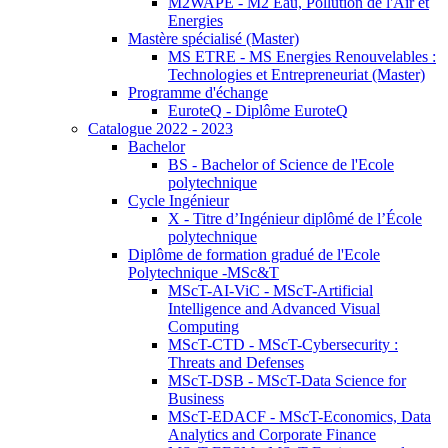
M2WAPE - M2 Eau, Pollution de l'Air et
Energies
Mastère spécialisé (Master)
MS ETRE - MS Energies Renouvelables :
Technologies et Entrepreneuriat (Master)
Programme d'échange
EuroteQ - Diplôme EuroteQ
Catalogue 2022 - 2023
Bachelor
BS - Bachelor of Science de l'Ecole
polytechnique
Cycle Ingénieur
X - Titre d’Ingénieur diplômé de l’École
polytechnique
Diplôme de formation gradué de l'Ecole
Polytechnique -MSc&T
MScT-AI-ViC - MScT-Artificial
Intelligence and Advanced Visual
Computing
MScT-CTD - MScT-Cybersecurity :
Threats and Defenses
MScT-DSB - MScT-Data Science for
Business
MScT-EDACF - MScT-Economics, Data
Analytics and Corporate Finance