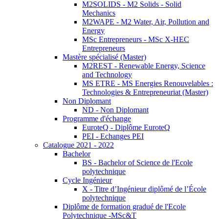
M2SOLIDS - M2 Solids - Solid
Mechanics
M2WAPE - M2 Water, Air, Pollution and
Energy
MSc Entrepreneurs - MSc X-HEC
Entrepreneurs
Mastère spécialisé (Master)
M2REST - Renewable Energy, Science
and Technology
MS ETRE - MS Energies Renouvelables :
Technologies & Entrepreneuriat (Master)
Non Diplomant
ND - Non Diplomant
Programme d'échange
EuroteQ - Diplôme EuroteQ
PEI - Echanges PEI
Catalogue 2021 - 2022
Bachelor
BS - Bachelor of Science de l'Ecole
polytechnique
Cycle Ingénieur
X - Titre d’Ingénieur diplômé de l’École
polytechnique
Diplôme de formation gradué de l'Ecole
Polytechnique -MSc&T