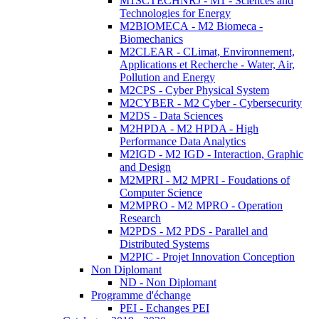
M1SCTECHNRJ - M1 - Sciences and
Technologies for Energy
M2BIOMECA - M2 Biomeca -
Biomechanics
M2CLEAR - CLimat, Environnement,
Applications et Recherche - Water, Air,
Pollution and Energy
M2CPS - Cyber Physical System
M2CYBER - M2 Cyber - Cybersecurity
M2DS - Data Sciences
M2HPDA - M2 HPDA - High
Performance Data Analytics
M2IGD - M2 IGD - Interaction, Graphic
and Design
M2MPRI - M2 MPRI - Foudations of
Computer Science
M2MPRO - M2 MPRO - Operation
Research
M2PDS - M2 PDS - Parallel and
Distributed Systems
M2PIC - Projet Innovation Conception
Non Diplomant
ND - Non Diplomant
Programme d'échange
PEI - Echanges PEI