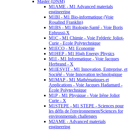
Master (DNM)
M1AME - M1 Advanced materials
engineering
M1BI - M1 Bio-informatique (Voie
Rosalind Franklin)
M1BS - M1 Biologie-Santé - Voie Boris
Ephrussi-X
M1C - M1 Chimie - Voie Fréderic Joliot-
Curie - Ecole Polytechnique
M1ECO - M1 Economie
M1HEP - M1 High Energy Physics
M1I - M1 Informatique - Voie Jacques
Herbrand - X
M1IESVIT - M1 Innovation, Entreprise, et
Société - Voie Innovation technologique
M1MAP - M1 Mathématiques et
Applications - Voie Jacques Hadamard -
École Polytechnique
M1P - M1 Physique - Voie Irène Joliot
Curie - X
M1STEPE - M1 STEPE - Sciences pour
les défis de l'environnement/Sciences for
environmentals challenges
M2AME - Advanced materials
engineering