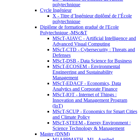
polytechnique
Cycle Ingénieur
X - Titre d’Ingénieur diplômé de l’École
polytechnique
Diplôme de formation gradué de l'Ecole
Polytechnique -MSc&T
MScT-AIAVC - Artificial Intelligence and
Advanced Visual Computing
MScT-CTD - Cybersecurity : Threats and
Defenses
MScT-DSB - Data Science for Business
MScT-ECOSEM - Environmental
Engineering and Sustainability
Management
MScT-EDACF - Economics, Data
Analytics and Corporate Finance
MScT-IOT - Internet of Things :
Innovation and Management Program
(IoT)
MScT-SCUP - Economics for Smart Cities
and Climate Policy
MScT-STEEM - Energy Environment :
Science Technology & Management
Master (DNM)
M1APPMATH - M1 - Applied