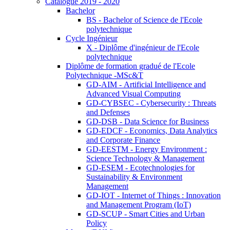
Catalogue 2019 - 2020
Bachelor
BS - Bachelor of Science de l'Ecole
polytechnique
Cycle Ingénieur
X - Diplôme d'ingénieur de l'Ecole
polytechnique
Diplôme de formation gradué de l'Ecole
Polytechnique -MSc&T
GD-AIM - Artificial Intelligence and
Advanced Visual Computing
GD-CYBSEC - Cybersecurity : Threats
and Defenses
GD-DSB - Data Science for Business
GD-EDCF - Economics, Data Analytics
and Corporate Finance
GD-EESTM - Energy Environment :
Science Technology & Management
GD-ESEM - Ecotechnologies for
Sustainability & Environment
Management
GD-IOT - Internet of Things : Innovation
and Management Program (IoT)
GD-SCUP - Smart Cities and Urban
Policy