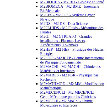
M2BIOHEA - M2 BH - Biologie et Santé
M2BIOMECA - M2 BME - Ingénierie
BioMédicale
M2CPS - M2 CPS - Système Cyber
Physique
M2DS - M2 DS - Data Science
M2FLUIDS - M2 Fluids - Mécanique des
Fluides
M2GI - M2 GI-PLATO - Grandes
installations - Plasmas, Lasers,
Accélérateurs, Tokamaks
M2HEP - M2 HEP - Physique des Hautes
Energies
M2ICFP - M2 ICFP - Centre International
de Physique Fondamentale
M2MACHI - M2 MACHI - Chimie des
Matériaux et Interfaces
M2MARES - M2 PBR - Physique par
Recherche
M2MATHMOD - M2 MM - Modélisation
Mathématique
M2MECENCLI - M2 MECENCLI -
Génie Mécanique pour les Cliniciens
M2MOCHI - M2 MoChI - Chimie
Moléculaire et Interfaces