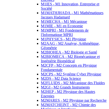
M1IES - M1 Innovation, Entreprise et
Société
M1MATHJHADA - M1 Mathématiques
Jacques Hadamard
M1MECHA - M1 Mécanique
M1MIE - M1 en Economie
M1MPRI - M1 Fondements de
l'Informatique MPRI
M1PHYSICS - M1 Physique
M2AAG - M2 Analyse, Arithmétique,
Géométrie
M2BIOHEA - M2 Biologie et Santé
M2BIOMECA - M2 Biomécanique et
Ingéniérie Biomédical
M2CFP - M2 Concepts en Physique
Fondamentale
M2CPS - M2 Système Cyber Physique
M2DS - M2 Data Science
M2FLUIDS - M2 Mécanique des Fluides
M2GI - M2 Grands Instruments
M2HEP - M2 Physique des Hautes
Energies
M2MARES - M2 Physique par Recherche
M2MATCHEINT - M2 Chimie des