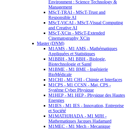
Environment : Science Technology &
Management
MScT-TRAI - MScT-Trust and
Responsible AI
MScT-ViCAI - MScT-Visual Computing
and Creative AI
MScT-XCin - MScT-Extended
Cinematography XCin
Master (DNM)
M1AMS - M1 AMS - Mathématiques
Appliquées et Statistiques
M1BBH - M1 BBH - Biologie,
Biotechnologie et Santé
M1BME - M1 BME - Ingénierie
BioMédicale
M1CHI - M1 CHI - Chimie et Interfaces
M1CPS - M1 CCSN - Maj. CPS -
Système Cyber Physique
M1HEP - M1 HEP - Physique des Hautes
Energies
M1IES - M1 IES - Innovation, Entreprise
et Société
M1MATHJHADA - M1 MJH -
Mathematiques Jacques Hadamard
M1MEC - M1 Mech - Mecanique