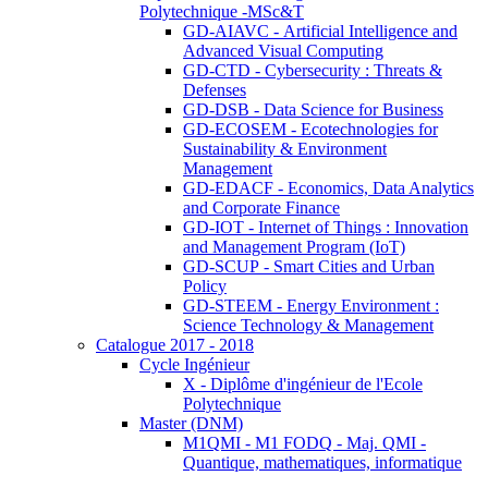
Polytechnique -MSc&T
GD-AIAVC - Artificial Intelligence and
Advanced Visual Computing
GD-CTD - Cybersecurity : Threats &
Defenses
GD-DSB - Data Science for Business
GD-ECOSEM - Ecotechnologies for
Sustainability & Environment
Management
GD-EDACF - Economics, Data Analytics
and Corporate Finance
GD-IOT - Internet of Things : Innovation
and Management Program (IoT)
GD-SCUP - Smart Cities and Urban
Policy
GD-STEEM - Energy Environment :
Science Technology & Management
Catalogue 2017 - 2018
Cycle Ingénieur
X - Diplôme d'ingénieur de l'Ecole
Polytechnique
Master (DNM)
M1QMI - M1 FODQ - Maj. QMI -
Quantique, mathematiques, informatique