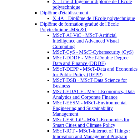
X - Titre d’Ingénieur diplômé de l’École
polytechnique
Diplôme d'établissement
X-4A - Diplôme de l'Ecole polytechnique
Diplôme de formation gradué de l'Ecole
Polytechnique -MSc&T
MScT-AI-ViC - MScT-Artificial
Intelligence and Advanced Visual
Computing
MScT-CyS - MScT-Cybersecurity (CyS)
MScT-DDDF - MScT-Double Degree
Data and Finance (DDDF)
MScT-DEPP - MScT-Data and Economics
for Public Policy (DEPP)
MScT-DSB - MScT-Data Science for
Business
MScT-EDACF - MScT-Economics, Data
Analytics and Corporate Finance
MScT-EESM - MScT-Environmental
Engineering and Sustainability
Management
MScT-ESCLiP - MScT-Economics for
Smart Cities and Climate Policy
MScT-IOT - MScT-Internet of Things :
Innovation and Management Program