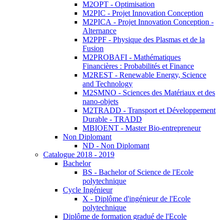
M2OPT - Optimisation
M2PIC - Projet Innovation Conception
M2PICA - Projet Innovation Conception -
Alternance
M2PPF - Physique des Plasmas et de la
Fusion
M2PROBAFI - Mathématiques
Financières : Probabilités et Finance
M2REST - Renewable Energy, Science
and Technology
M2SMNO - Sciences des Matériaux et des
nano-objets
M2TRADD - Transport et Développement
Durable - TRADD
MBIOENT - Master Bio-entrepreneur
Non Diplomant
ND - Non Diplomant
Catalogue 2018 - 2019
Bachelor
BS - Bachelor of Science de l'Ecole
polytechnique
Cycle Ingénieur
X - Diplôme d'ingénieur de l'Ecole
polytechnique
Diplôme de formation gradué de l'Ecole