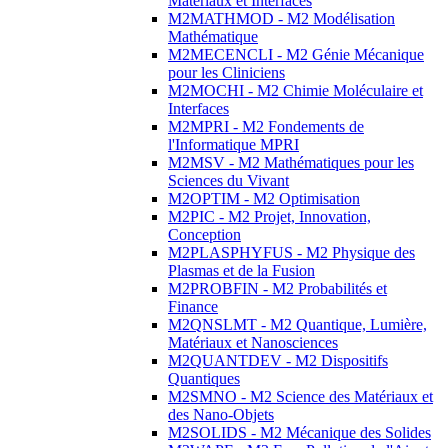
Matériaux et Interfaces
M2MATHMOD - M2 Modélisation
Mathématique
M2MECENCLI - M2 Génie Mécanique
pour les Cliniciens
M2MOCHI - M2 Chimie Moléculaire et
Interfaces
M2MPRI - M2 Fondements de
l'Informatique MPRI
M2MSV - M2 Mathématiques pour les
Sciences du Vivant
M2OPTIM - M2 Optimisation
M2PIC - M2 Projet, Innovation,
Conception
M2PLASPHYFUS - M2 Physique des
Plasmas et de la Fusion
M2PROBFIN - M2 Probabilités et
Finance
M2QNSLMT - M2 Quantique, Lumière,
Matériaux et Nanosciences
M2QUANTDEV - M2 Dispositifs
Quantiques
M2SMNO - M2 Science des Matériaux et
des Nano-Objets
M2SOLIDS - M2 Mécanique des Solides