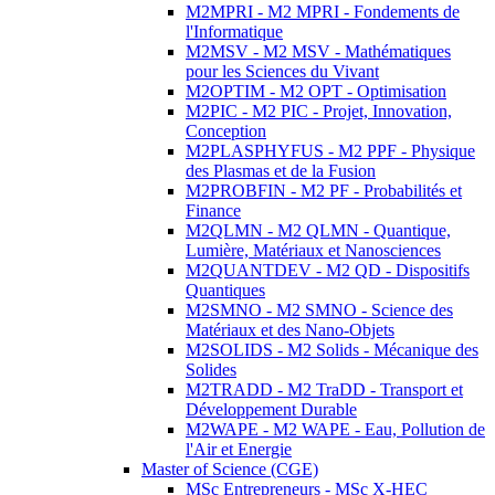
M2MPRI - M2 MPRI - Fondements de
l'Informatique
M2MSV - M2 MSV - Mathématiques
pour les Sciences du Vivant
M2OPTIM - M2 OPT - Optimisation
M2PIC - M2 PIC - Projet, Innovation,
Conception
M2PLASPHYFUS - M2 PPF - Physique
des Plasmas et de la Fusion
M2PROBFIN - M2 PF - Probabilités et
Finance
M2QLMN - M2 QLMN - Quantique,
Lumière, Matériaux et Nanosciences
M2QUANTDEV - M2 QD - Dispositifs
Quantiques
M2SMNO - M2 SMNO - Science des
Matériaux et des Nano-Objets
M2SOLIDS - M2 Solids - Mécanique des
Solides
M2TRADD - M2 TraDD - Transport et
Développement Durable
M2WAPE - M2 WAPE - Eau, Pollution de
l'Air et Energie
Master of Science (CGE)
MSc Entrepreneurs - MSc X-HEC