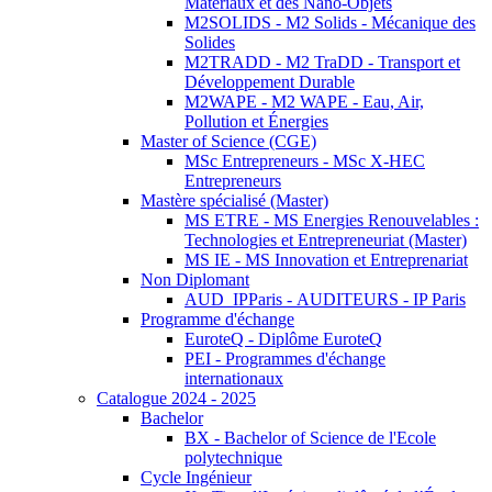
Matériaux et des Nano-Objets
M2SOLIDS - M2 Solids - Mécanique des
Solides
M2TRADD - M2 TraDD - Transport et
Développement Durable
M2WAPE - M2 WAPE - Eau, Air,
Pollution et Énergies
Master of Science (CGE)
MSc Entrepreneurs - MSc X-HEC
Entrepreneurs
Mastère spécialisé (Master)
MS ETRE - MS Energies Renouvelables :
Technologies et Entrepreneuriat (Master)
MS IE - MS Innovation et Entreprenariat
Non Diplomant
AUD_IPParis - AUDITEURS - IP Paris
Programme d'échange
EuroteQ - Diplôme EuroteQ
PEI - Programmes d'échange
internationaux
Catalogue 2024 - 2025
Bachelor
BX - Bachelor of Science de l'Ecole
polytechnique
Cycle Ingénieur