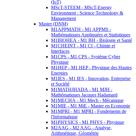
(IoT)
MScT-STEEM - MScT-Energy
Environment : Science Technology &
Management
Master (DNM)
M1APPMATH - M1 APPMS -
Mathématiques Appliquées et Statistiques
M1BIOHEA - M1 BH - Biologie et Santé
M1CHEINT - M1 CI - Chimie et
Interfaces
M1CPS - M1 CPS - Système Cyber
Physique
M1HEP - M1 HEP - Physique des Hautes
Energies
M1IES - M1 IES - Innovation, Entreprise
et Société
M1MATHJHADA - M1 MJH -
Mathématiques Jacques Hadamard
M1MECHA - M1 Mech - Mécanique
M1MIE - M1 MiE - Master en Economie
M1MPRI - M1 MPRI - Fondements de
l'Informatique
M1PHYSICS - M1 PHYS - Physique
M2AAG - M2 AAG - Analyse,
Arithmétique, Géométrie