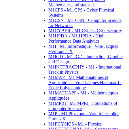
Mathematics and statistics
M1CPS - M1 CPS - Cyber Physical
Systems
M1CSN - M1 CSN - Computer Science
for Networks
M1CYBER - M1 Cyber - Cybersecurity
M1HPDA - M1 HPDA - High
Performance Data Analytics
M1I - M1 Informatique - Voie Jacques
Herbrand - X
M1IGD - M1 IGD - Interaction, Graphic
and Design
M1INTTRACPHY - M1 - International
Track in Physics
M1MAP - M1 Mathématiques et
Applications - Voie Jacques Hadamard -
École Polytechnique
M1MATHAPP - M1 - Mathématiques
Appliquées
M1MPRI - M1 MPRI - Foudations of
Computer Science
M1P - M1 Physique - Voie Irène Joliot
Curie - X
M1PHYSICS - M1 - Physics