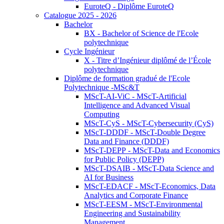
EuroteQ - Diplôme EuroteQ
Catalogue 2025 - 2026
Bachelor
BX - Bachelor of Science de l'Ecole
polytechnique
Cycle Ingénieur
X - Titre d’Ingénieur diplômé de l’École
polytechnique
Diplôme de formation gradué de l'Ecole
Polytechnique -MSc&T
MScT-AI-ViC - MScT-Artificial
Intelligence and Advanced Visual
Computing
MScT-CyS - MScT-Cybersecurity (CyS)
MScT-DDDF - MScT-Double Degree
Data and Finance (DDDF)
MScT-DEPP - MScT-Data and Economics
for Public Policy (DEPP)
MScT-DSAIB - MScT-Data Science and
AI for Business
MScT-EDACF - MScT-Economics, Data
Analytics and Corporate Finance
MScT-EESM - MScT-Environmental
Engineering and Sustainability
Management