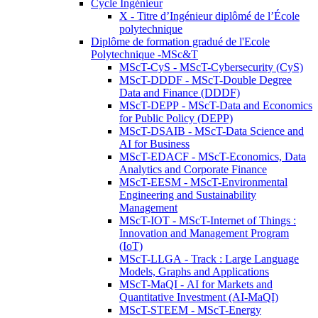
Cycle Ingénieur
X - Titre d’Ingénieur diplômé de l’École
polytechnique
Diplôme de formation gradué de l'Ecole
Polytechnique -MSc&T
MScT-CyS - MScT-Cybersecurity (CyS)
MScT-DDDF - MScT-Double Degree
Data and Finance (DDDF)
MScT-DEPP - MScT-Data and Economics
for Public Policy (DEPP)
MScT-DSAIB - MScT-Data Science and
AI for Business
MScT-EDACF - MScT-Economics, Data
Analytics and Corporate Finance
MScT-EESM - MScT-Environmental
Engineering and Sustainability
Management
MScT-IOT - MScT-Internet of Things :
Innovation and Management Program
(IoT)
MScT-LLGA - Track : Large Language
Models, Graphs and Applications
MScT-MaQI - AI for Markets and
Quantitative Investment (AI-MaQI)
MScT-STEEM - MScT-Energy