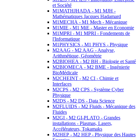
et Société
M1MATHJHADA - M1 MJH -
Mathématiques Jacques Hadamard
M1MECHA - M1 Mech - Mécanique
M1MIE - M1 MiE - Master en Economie
M1MPRI - M1 MPRI - Fondements de
l'Informatique
M1PHYSICS - M1 PHYS - Physique
M2AAG - M2 AAG - Analyse,
Arithmétique, Géométrie
M2BIOHEA - M2 BH - Biologie et Santé
M2BIOMECA - M2 BME - Ingénierie
BioMédicale
M2CHEINT - M2 CI - Chimie et
Interfaces
M2CPS - M2 CPS - Système Cyber
Physique
M2DS - M2 DS - Data Science
M2FLUIDS - M2 Fluids - Mécanique des
Fluides
M2GI - M2 GI-PLATO - Grandes
installations - Plasmas, Lasers,
Accélérateurs, Tokamaks
M2HEP - M2 HEP - Physique des Hautes