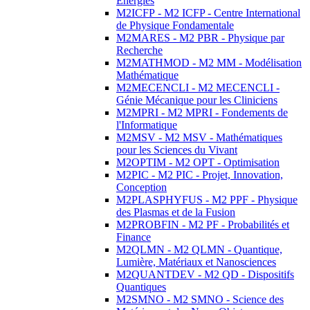
Energies
M2ICFP - M2 ICFP - Centre International
de Physique Fondamentale
M2MARES - M2 PBR - Physique par
Recherche
M2MATHMOD - M2 MM - Modélisation
Mathématique
M2MECENCLI - M2 MECENCLI -
Génie Mécanique pour les Cliniciens
M2MPRI - M2 MPRI - Fondements de
l'Informatique
M2MSV - M2 MSV - Mathématiques
pour les Sciences du Vivant
M2OPTIM - M2 OPT - Optimisation
M2PIC - M2 PIC - Projet, Innovation,
Conception
M2PLASPHYFUS - M2 PPF - Physique
des Plasmas et de la Fusion
M2PROBFIN - M2 PF - Probabilités et
Finance
M2QLMN - M2 QLMN - Quantique,
Lumière, Matériaux et Nanosciences
M2QUANTDEV - M2 QD - Dispositifs
Quantiques
M2SMNO - M2 SMNO - Science des