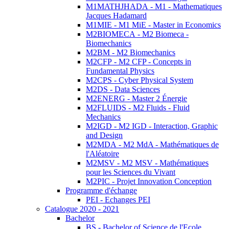
M1MATHJHADA - M1 - Mathematiques
Jacques Hadamard
M1MIE - M1 MiE - Master in Economics
M2BIOMECA - M2 Biomeca -
Biomechanics
M2BM - M2 Biomechanics
M2CFP - M2 CFP - Concepts in
Fundamental Physics
M2CPS - Cyber Physical System
M2DS - Data Sciences
M2ENERG - Master 2 Énergie
M2FLUIDS - M2 Fluids - Fluid
Mechanics
M2IGD - M2 IGD - Interaction, Graphic
and Design
M2MDA - M2 MdA - Mathématiques de
l'Aléatoire
M2MSV - M2 MSV - Mathématiques
pour les Sciences du Vivant
M2PIC - Projet Innovation Conception
Programme d'échange
PEI - Echanges PEI
Catalogue 2020 - 2021
Bachelor
BS - Bachelor of Science de l'Ecole