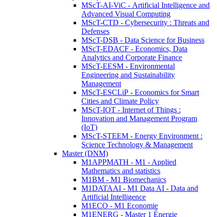
MScT-AI-ViC - Artificial Intelligence and
Advanced Visual Computing
MScT-CTD - Cybersecurity : Threats and
Defenses
MScT-DSB - Data Science for Business
MScT-EDACF - Economics, Data
Analytics and Corporate Finance
MScT-EESM - Environmental
Engineering and Sustainability
Management
MScT-ESCLiP - Economics for Smart
Cities and Climate Policy
MScT-IOT - Internet of Things :
Innovation and Management Program
(IoT)
MScT-STEEM - Energy Environment :
Science Technology & Management
Master (DNM)
M1APPMATH - M1 - Applied
Mathematics and statistics
M1BM - M1 Biomechanics
M1DATAAI - M1 Data AI - Data and
Artificial Intelligence
M1ECO - M1 Economie
M1ENERG - Master 1 Énergie