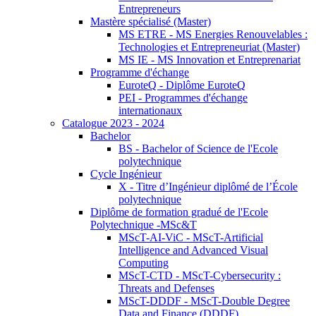
Entrepreneurs
Mastère spécialisé (Master)
MS ETRE - MS Energies Renouvelables :
Technologies et Entrepreneuriat (Master)
MS IE - MS Innovation et Entreprenariat
Programme d'échange
EuroteQ - Diplôme EuroteQ
PEI - Programmes d'échange
internationaux
Catalogue 2023 - 2024
Bachelor
BS - Bachelor of Science de l'Ecole
polytechnique
Cycle Ingénieur
X - Titre d’Ingénieur diplômé de l’École
polytechnique
Diplôme de formation gradué de l'Ecole
Polytechnique -MSc&T
MScT-AI-ViC - MScT-Artificial
Intelligence and Advanced Visual
Computing
MScT-CTD - MScT-Cybersecurity :
Threats and Defenses
MScT-DDDF - MScT-Double Degree
Data and Finance (DDDF)