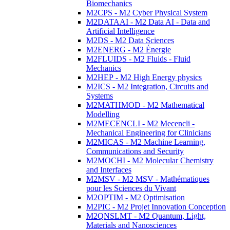
Biomechanics
M2CPS - M2 Cyber Physical System
M2DATAAI - M2 Data AI - Data and
Artificial Intelligence
M2DS - M2 Data Sciences
M2ENERG - M2 Énergie
M2FLUIDS - M2 Fluids - Fluid
Mechanics
M2HEP - M2 High Energy physics
M2ICS - M2 Integration, Circuits and
Systems
M2MATHMOD - M2 Mathematical
Modelling
M2MECENCLI - M2 Mecencli -
Mechanical Engineering for Clinicians
M2MICAS - M2 Machine Learning,
Communications and Security
M2MOCHI - M2 Molecular Chemistry
and Interfaces
M2MSV - M2 MSV - Mathématiques
pour les Sciences du Vivant
M2OPTIM - M2 Optimisation
M2PIC - M2 Projet Innovation Conception
M2QNSLMT - M2 Quantum, Light,
Materials and Nanosciences