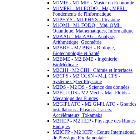
M1MIE - M1 MiE - Master en Economie
M1MPRI - M1 FODQ - Maj. MPRI -
Fondements de l'Informatique
M1PHYS - M1 PHYS - Physique
M1QMI - M1 FODQ - Maj. QMI -
Quantique, Mathematiques, Informatique
M2AAG - M2 AAG - Analyse,
Arithmétique, Géométrie
M2BBH - M2 BBH - Biologie,
Biotechnologie et Santé
M2BME - M2 BME - Ingénierie
BioMédicale
M2CHI - M2 CHI - Chimie et Interfaces
M2CPS - M2 CCSN - Maj. CPS -
Système Cyber Physique
M2DS - M2 DS - Science des données
M2FLUIDS - M2 Mech - Maj. Fluids -
Mecanique des Fluides
M2GIPLATO - M2 GI-PLATO - Grandes
installations - Plasmas, Lasers,
Accélérateurs, Tokamaks
M2HEP - M2 HEP - Physique des Hautes
Energies
M2ICFP - M2 ICFP - Centre International
de Physique Fondamentale