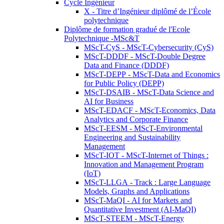
Cycle Ingénieur
X - Titre d’Ingénieur diplômé de l’École
polytechnique
Diplôme de formation gradué de l'Ecole
Polytechnique -MSc&T
MScT-CyS - MScT-Cybersecurity (CyS)
MScT-DDDF - MScT-Double Degree
Data and Finance (DDDF)
MScT-DEPP - MScT-Data and Economics
for Public Policy (DEPP)
MScT-DSAIB - MScT-Data Science and
AI for Business
MScT-EDACF - MScT-Economics, Data
Analytics and Corporate Finance
MScT-EESM - MScT-Environmental
Engineering and Sustainability
Management
MScT-IOT - MScT-Internet of Things :
Innovation and Management Program
(IoT)
MScT-LLGA - Track : Large Language
Models, Graphs and Applications
MScT-MaQI - AI for Markets and
Quantitative Investment (AI-MaQI)
MScT-STEEM - MScT-Energy