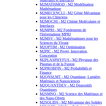
Matériaux et Interfaces
M2MATHMOD - M2 Modélisation
Mathématique
M2MECENCLI - M2 Génie Mécanique
pour les Cliniciens
M2MOCHI - M2 Chimie Moléculaire et
Interfaces
M2MPRI - M2 Fondements de
l'Informatique MPRI
M2MSV - M2 Mathématiques pour les
Sciences du Vivant
M2OPTIM - M2 Optimisation
M2PIC - M2 Projet, Innovation,
Conception
M2PLASPHYFUS - M2 Physique des
Plasmas et de la Fusion
M2PROBFIN - M2 Probabilités et
Finance
M2QNSLMT - M2 Quantique, Lumière,
Matériaux et Nanosciences
M2QUANTDEV - M2 Dispositifs
Quantiques
M2SMNO - M2 Science des Matériaux et
des Nano-Objets
M2SOLIDS - M2 Mécanique des Solides