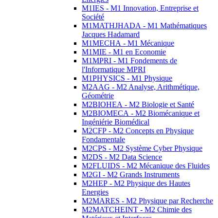
M1IES - M1 Innovation, Entreprise et
Société
M1MATHJHADA - M1 Mathématiques
Jacques Hadamard
M1MECHA - M1 Mécanique
M1MIE - M1 en Economie
M1MPRI - M1 Fondements de
l'Informatique MPRI
M1PHYSICS - M1 Physique
M2AAG - M2 Analyse, Arithmétique,
Géométrie
M2BIOHEA - M2 Biologie et Santé
M2BIOMECA - M2 Biomécanique et
Ingéniérie Biomédical
M2CFP - M2 Concepts en Physique
Fondamentale
M2CPS - M2 Système Cyber Physique
M2DS - M2 Data Science
M2FLUIDS - M2 Mécanique des Fluides
M2GI - M2 Grands Instruments
M2HEP - M2 Physique des Hautes
Energies
M2MARES - M2 Physique par Recherche
M2MATCHEINT - M2 Chimie des