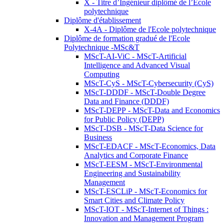
X - Titre d’Ingénieur diplômé de l’École
polytechnique
Diplôme d'établissement
X-4A - Diplôme de l'Ecole polytechnique
Diplôme de formation gradué de l'Ecole
Polytechnique -MSc&T
MScT-AI-ViC - MScT-Artificial
Intelligence and Advanced Visual
Computing
MScT-CyS - MScT-Cybersecurity (CyS)
MScT-DDDF - MScT-Double Degree
Data and Finance (DDDF)
MScT-DEPP - MScT-Data and Economics
for Public Policy (DEPP)
MScT-DSB - MScT-Data Science for
Business
MScT-EDACF - MScT-Economics, Data
Analytics and Corporate Finance
MScT-EESM - MScT-Environmental
Engineering and Sustainability
Management
MScT-ESCLiP - MScT-Economics for
Smart Cities and Climate Policy
MScT-IOT - MScT-Internet of Things :
Innovation and Management Program