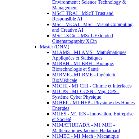
Environment : Science Technology &
Management
MScT-TRAI - MScT-Trust and
Responsible AI
MScT-ViCAI - MScT-Visual Computing
and Creative AI
MScT-XCin - MScT-Extended
Cinematography XCin
Master (DNM)
M1AMS - M1 AMS - Mathématiques
Appliquées et Statistiques
M1BBH - M1 BBH - Biologie,
Biotechnologie et Santé
M1BME - M1 BME - Ingénierie
BioMédicale
M1CHI - M1 CHI - Chimie et Interfaces
M1CPS - M1 CCSN - Maj. CPS -
Système Cyber Physique
M1HEP - M1 HEP - Physique des Hautes
Energies
M1IES - M1 IES - Innovation, Entreprise
et Société
M1MATHJHADA - M1 MJH -
Mathematiques Jacques Hadamard
M1MEC - M1 Mech - Mecanique