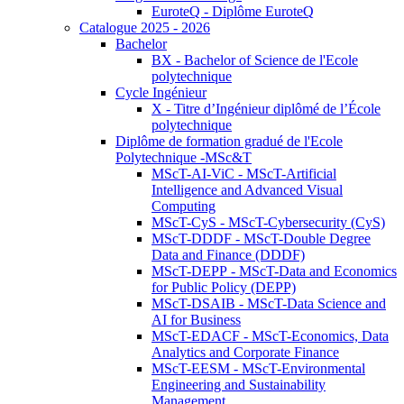
EuroteQ - Diplôme EuroteQ
Catalogue 2025 - 2026
Bachelor
BX - Bachelor of Science de l'Ecole
polytechnique
Cycle Ingénieur
X - Titre d’Ingénieur diplômé de l’École
polytechnique
Diplôme de formation gradué de l'Ecole
Polytechnique -MSc&T
MScT-AI-ViC - MScT-Artificial
Intelligence and Advanced Visual
Computing
MScT-CyS - MScT-Cybersecurity (CyS)
MScT-DDDF - MScT-Double Degree
Data and Finance (DDDF)
MScT-DEPP - MScT-Data and Economics
for Public Policy (DEPP)
MScT-DSAIB - MScT-Data Science and
AI for Business
MScT-EDACF - MScT-Economics, Data
Analytics and Corporate Finance
MScT-EESM - MScT-Environmental
Engineering and Sustainability
Management