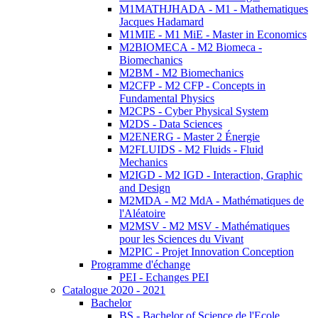
M1MATHJHADA - M1 - Mathematiques
Jacques Hadamard
M1MIE - M1 MiE - Master in Economics
M2BIOMECA - M2 Biomeca -
Biomechanics
M2BM - M2 Biomechanics
M2CFP - M2 CFP - Concepts in
Fundamental Physics
M2CPS - Cyber Physical System
M2DS - Data Sciences
M2ENERG - Master 2 Énergie
M2FLUIDS - M2 Fluids - Fluid
Mechanics
M2IGD - M2 IGD - Interaction, Graphic
and Design
M2MDA - M2 MdA - Mathématiques de
l'Aléatoire
M2MSV - M2 MSV - Mathématiques
pour les Sciences du Vivant
M2PIC - Projet Innovation Conception
Programme d'échange
PEI - Echanges PEI
Catalogue 2020 - 2021
Bachelor
BS - Bachelor of Science de l'Ecole