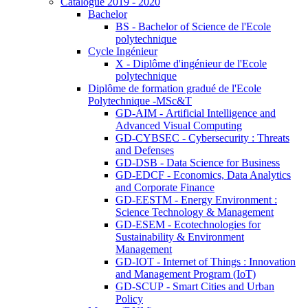
Catalogue 2019 - 2020
Bachelor
BS - Bachelor of Science de l'Ecole
polytechnique
Cycle Ingénieur
X - Diplôme d'ingénieur de l'Ecole
polytechnique
Diplôme de formation gradué de l'Ecole
Polytechnique -MSc&T
GD-AIM - Artificial Intelligence and
Advanced Visual Computing
GD-CYBSEC - Cybersecurity : Threats
and Defenses
GD-DSB - Data Science for Business
GD-EDCF - Economics, Data Analytics
and Corporate Finance
GD-EESTM - Energy Environment :
Science Technology & Management
GD-ESEM - Ecotechnologies for
Sustainability & Environment
Management
GD-IOT - Internet of Things : Innovation
and Management Program (IoT)
GD-SCUP - Smart Cities and Urban
Policy