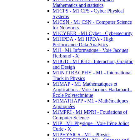
Mathematics and statistics
M1CPS - M1 CPS - Cyber Physical
Systems
M1CSN - M1 CSN - Computer Science
for Networks
M1CYBER - M1 Cyber - Cybersecurity
M1HPDA - M1 HPDA - High
Performance Data Analytics
M1I - M1 Informatique - Voie Jacques
Herbrand - X
M1IGD - M1 IGD - Interaction, Graphic
and Design
M1INTTRACPHY - M1 - International
Track in Physics
M1MAP - M1 Mathématiques et
Applications - Voie Jacques Hadamard -
École Polytechnique
M1MATHAPP - M1 - Mathématiques
Appliquées
M1MPRI - M1 MPRI - Foudations of
Computer Science
M1P - M1 Physique - Voie Irène Joliot
Curie - X
M1PHYSICS - M1 - Physics