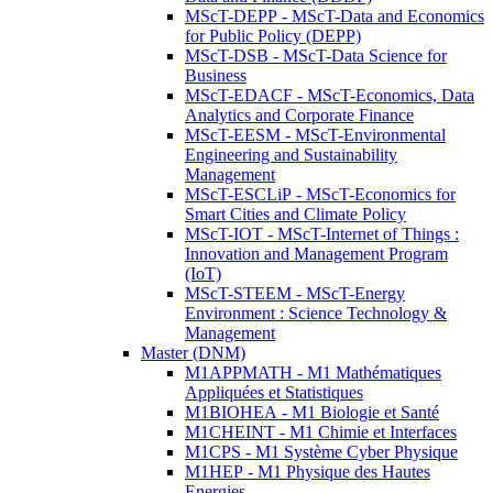
MScT-DEPP - MScT-Data and Economics
for Public Policy (DEPP)
MScT-DSB - MScT-Data Science for
Business
MScT-EDACF - MScT-Economics, Data
Analytics and Corporate Finance
MScT-EESM - MScT-Environmental
Engineering and Sustainability
Management
MScT-ESCLiP - MScT-Economics for
Smart Cities and Climate Policy
MScT-IOT - MScT-Internet of Things :
Innovation and Management Program
(IoT)
MScT-STEEM - MScT-Energy
Environment : Science Technology &
Management
Master (DNM)
M1APPMATH - M1 Mathématiques
Appliquées et Statistiques
M1BIOHEA - M1 Biologie et Santé
M1CHEINT - M1 Chimie et Interfaces
M1CPS - M1 Système Cyber Physique
M1HEP - M1 Physique des Hautes
Energies