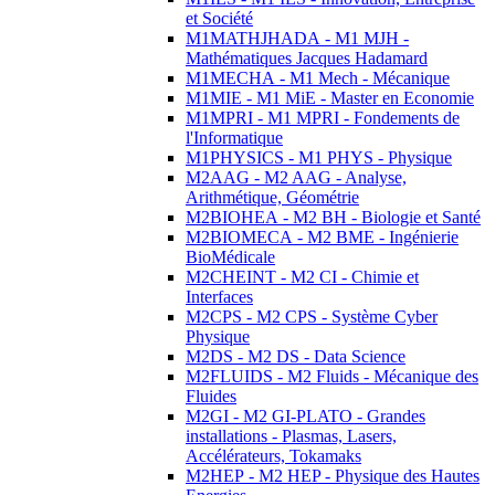
et Société
M1MATHJHADA - M1 MJH -
Mathématiques Jacques Hadamard
M1MECHA - M1 Mech - Mécanique
M1MIE - M1 MiE - Master en Economie
M1MPRI - M1 MPRI - Fondements de
l'Informatique
M1PHYSICS - M1 PHYS - Physique
M2AAG - M2 AAG - Analyse,
Arithmétique, Géométrie
M2BIOHEA - M2 BH - Biologie et Santé
M2BIOMECA - M2 BME - Ingénierie
BioMédicale
M2CHEINT - M2 CI - Chimie et
Interfaces
M2CPS - M2 CPS - Système Cyber
Physique
M2DS - M2 DS - Data Science
M2FLUIDS - M2 Fluids - Mécanique des
Fluides
M2GI - M2 GI-PLATO - Grandes
installations - Plasmas, Lasers,
Accélérateurs, Tokamaks
M2HEP - M2 HEP - Physique des Hautes