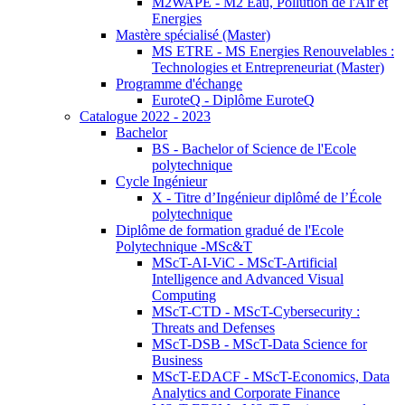
M2WAPE - M2 Eau, Pollution de l'Air et
Energies
Mastère spécialisé (Master)
MS ETRE - MS Energies Renouvelables :
Technologies et Entrepreneuriat (Master)
Programme d'échange
EuroteQ - Diplôme EuroteQ
Catalogue 2022 - 2023
Bachelor
BS - Bachelor of Science de l'Ecole
polytechnique
Cycle Ingénieur
X - Titre d’Ingénieur diplômé de l’École
polytechnique
Diplôme de formation gradué de l'Ecole
Polytechnique -MSc&T
MScT-AI-ViC - MScT-Artificial
Intelligence and Advanced Visual
Computing
MScT-CTD - MScT-Cybersecurity :
Threats and Defenses
MScT-DSB - MScT-Data Science for
Business
MScT-EDACF - MScT-Economics, Data
Analytics and Corporate Finance