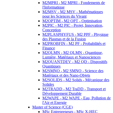
M2MPRI - M2 MPRI - Fondements de
l'Informatique
M2MSV - M2 MSV - Mathématiques
pour les Sciences du Vivant
M2OPTIM - M2 OPT - Optimisation
M2PIC - M2 PIC - Projet, Innovation,
Conception
M2PLASPHYFUS - M2 PPF - Physique
des Plasmas et de la Fusion
M2PROBFIN - M2 PF - Probabilités et
Finance
M2QLMN - M2 QLMN - Quantique,
Lumière, Matériaux et Nanosciences
M2QUANTDEV - M2 QD - Dispositifs
Quantiques
M2SMNO - M2 SMNO - Science des
Matériaux et des Nano-Objets
M2SOLIDS - M2 Solids - Mécanique des
Solides
M2TRADD - M2 TraDD - Transport et
Développement Durable
M2WAPE - M2 WAPE - Eau, Pollution de
l'Air et Energie
Master of Science (CGE)
MSc Entrepreneurs - MSc X-HEC