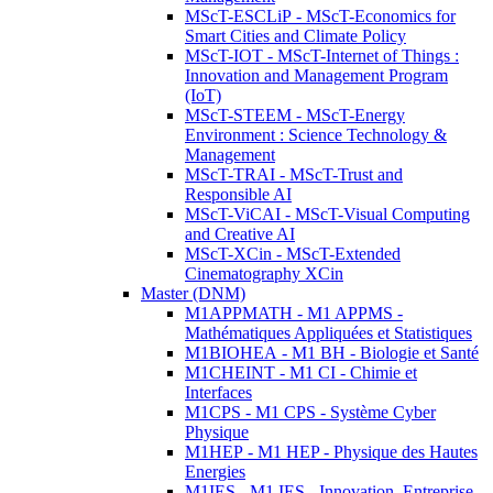
MScT-ESCLiP - MScT-Economics for
Smart Cities and Climate Policy
MScT-IOT - MScT-Internet of Things :
Innovation and Management Program
(IoT)
MScT-STEEM - MScT-Energy
Environment : Science Technology &
Management
MScT-TRAI - MScT-Trust and
Responsible AI
MScT-ViCAI - MScT-Visual Computing
and Creative AI
MScT-XCin - MScT-Extended
Cinematography XCin
Master (DNM)
M1APPMATH - M1 APPMS -
Mathématiques Appliquées et Statistiques
M1BIOHEA - M1 BH - Biologie et Santé
M1CHEINT - M1 CI - Chimie et
Interfaces
M1CPS - M1 CPS - Système Cyber
Physique
M1HEP - M1 HEP - Physique des Hautes
Energies
M1IES - M1 IES - Innovation, Entreprise