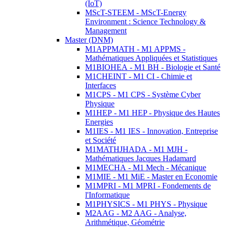
(IoT)
MScT-STEEM - MScT-Energy
Environment : Science Technology &
Management
Master (DNM)
M1APPMATH - M1 APPMS -
Mathématiques Appliquées et Statistiques
M1BIOHEA - M1 BH - Biologie et Santé
M1CHEINT - M1 CI - Chimie et
Interfaces
M1CPS - M1 CPS - Système Cyber
Physique
M1HEP - M1 HEP - Physique des Hautes
Energies
M1IES - M1 IES - Innovation, Entreprise
et Société
M1MATHJHADA - M1 MJH -
Mathématiques Jacques Hadamard
M1MECHA - M1 Mech - Mécanique
M1MIE - M1 MiE - Master en Economie
M1MPRI - M1 MPRI - Fondements de
l'Informatique
M1PHYSICS - M1 PHYS - Physique
M2AAG - M2 AAG - Analyse,
Arithmétique, Géométrie