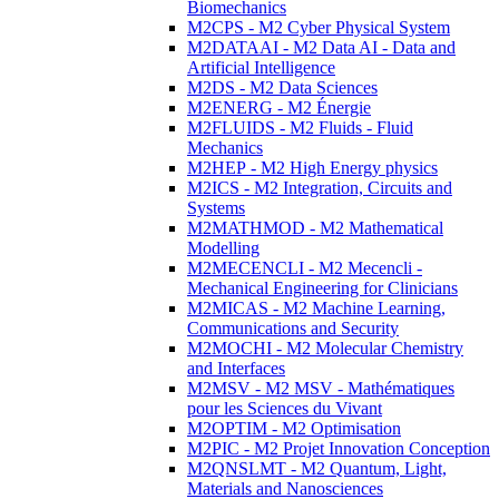
Biomechanics
M2CPS - M2 Cyber Physical System
M2DATAAI - M2 Data AI - Data and
Artificial Intelligence
M2DS - M2 Data Sciences
M2ENERG - M2 Énergie
M2FLUIDS - M2 Fluids - Fluid
Mechanics
M2HEP - M2 High Energy physics
M2ICS - M2 Integration, Circuits and
Systems
M2MATHMOD - M2 Mathematical
Modelling
M2MECENCLI - M2 Mecencli -
Mechanical Engineering for Clinicians
M2MICAS - M2 Machine Learning,
Communications and Security
M2MOCHI - M2 Molecular Chemistry
and Interfaces
M2MSV - M2 MSV - Mathématiques
pour les Sciences du Vivant
M2OPTIM - M2 Optimisation
M2PIC - M2 Projet Innovation Conception
M2QNSLMT - M2 Quantum, Light,
Materials and Nanosciences