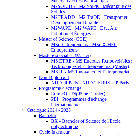
Matériaux et des Nano-Objets
M2SOLIDS - M2 Solids - Mécanique des
Solides
M2TRADD - M2 TraDD - Transport et
Développement Durable
M2WAPE - M2 WAPE - Eau, Air,
Pollution et Énergies
Master of Science (CGE)
MSc Entrepreneurs - MSc X-HEC
Entrepreneurs
Mastère spécialisé (Master)
MS ETRE - MS Energies Renouvelables :
Technologies et Entrepreneuriat (Master)
MS IE - MS Innovation et Entreprenariat
Non Diplomant
AUD_IPParis - AUDITEURS - IP Paris
Programme d'échange
EuroteQ - Diplôme EuroteQ
PEI - Programmes d'échange
internationaux
Catalogue 2024 - 2025
Bachelor
BX - Bachelor of Science de l'Ecole
polytechnique
Cycle Ingénieur