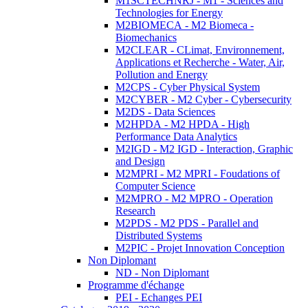
M1SCTECHNRJ - M1 - Sciences and
Technologies for Energy
M2BIOMECA - M2 Biomeca -
Biomechanics
M2CLEAR - CLimat, Environnement,
Applications et Recherche - Water, Air,
Pollution and Energy
M2CPS - Cyber Physical System
M2CYBER - M2 Cyber - Cybersecurity
M2DS - Data Sciences
M2HPDA - M2 HPDA - High
Performance Data Analytics
M2IGD - M2 IGD - Interaction, Graphic
and Design
M2MPRI - M2 MPRI - Foudations of
Computer Science
M2MPRO - M2 MPRO - Operation
Research
M2PDS - M2 PDS - Parallel and
Distributed Systems
M2PIC - Projet Innovation Conception
Non Diplomant
ND - Non Diplomant
Programme d'échange
PEI - Echanges PEI