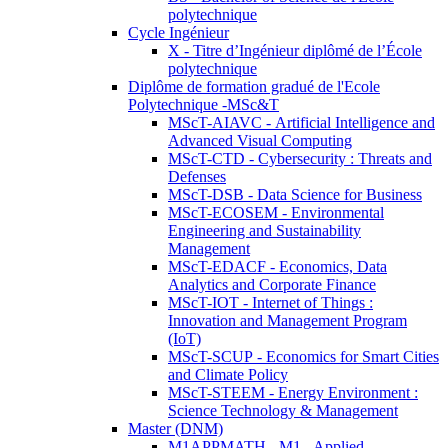
polytechnique
Cycle Ingénieur
X - Titre d’Ingénieur diplômé de l’École
polytechnique
Diplôme de formation gradué de l'Ecole
Polytechnique -MSc&T
MScT-AIAVC - Artificial Intelligence and
Advanced Visual Computing
MScT-CTD - Cybersecurity : Threats and
Defenses
MScT-DSB - Data Science for Business
MScT-ECOSEM - Environmental
Engineering and Sustainability
Management
MScT-EDACF - Economics, Data
Analytics and Corporate Finance
MScT-IOT - Internet of Things :
Innovation and Management Program
(IoT)
MScT-SCUP - Economics for Smart Cities
and Climate Policy
MScT-STEEM - Energy Environment :
Science Technology & Management
Master (DNM)
M1APPMATH - M1 - Applied