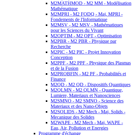
M2MATHMOD - M2 MM - Modélisation
Mathématique
M2MPRI - M2 FODQ - Maj. MPRI -
Fondements de l'Informatique
M2MSV - M2 MSV - Mathématiques
pour les Sciences du Vivant
M2OPTIM - M2 OPT - Optimisation
M2PBR - M2 PBR - Physique par
Recherche
M2PIC - M2 PIC - Projet Innovation
Conception
M2PPF - M2 PPF - Physique des Plasmas
et de la Fusion
M2PROBFIN - M2 PF - Probabilités et
Finance
M2QD - M2 QD - Dispositifs Quantiques
M2QLMN - M2 QLMN - Quantique,
Lumiere, Materiaux et Nanosciences
M2SMNO - M2 SMNO - Science des
Materiaux et des Nano-Objets
M2SOLIDS - M2 Mech - Maj. Solids -
Mecanique des Solides
M2WAPE - M2 Mech - Maj. WAPE -
Eau, Air, Pollution et Energies
Programme d'échange