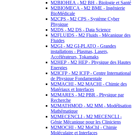
M2BIOHEA - M2 BH - Biologie et Santé
M2BIOMECA - M2 BME - Ingénierie
BioMédicale
M2CPS - M2 CPS - Système Cyber
Physique
M2DS - M2 DS - Data Science
M2FLUIDS - M2 Fluids - Mécanique des
Fluides
M2GI - M2 GI-PLATO - Grandes
installations - Plasmas, Lasers,
Accélérateurs, Tokamaks
M2HEP - M2 HEP - Physique des Hautes
Energies
M2ICFP - M2 ICFP - Centre International
de Physique Fondamentale
M2MACHI - M2 MACHI - Chimie des
Matériaux et Interfaces
M2MARES - M2 PBR - Physique par
Recherche
M2MATHMOD - M2 MM - Modélisation
Mathématique
M2MECENCLI - M2 MECENCLI -
Génie Mécanique pour les Cliniciens
M2MOCHI - M2 MoChI - Chimie
Moléculaire et Interfaces