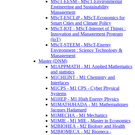
MScT-EESM - MScT-Environmental
Engineering and Sustainability
Management
MScT-ESCLiP - MScT-Economics for
Smart Cities and Climate Policy
MScT-IOT - MScT-Internet of Things :
Innovation and Management Program
(IoT)
MScT-STEEM - MScT-Energy
Environment : Science Technology &
Management
Master (DNM)
M1APPMATH - M1 Applied Mathematics
and statistics
M1CHEINT - M1 Chemistry and
Interfaces
M1CPS - M1 CPS - Cyber Physical
Systems
M1HEP - M1 High Energy Physics
M1MATHJHADA - M1 Mathematiques
Jacques Hadamard
M1MECHA - M1 Mechanics
M1MIE - M1 MIE - Master in Economics
M2BIOHEA - M2 Biology and Health
M2BIOMECA - M2 Biomeca -