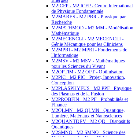
Energies
M2ICFP - M2 ICFP - Centre International
de Physique Fondamentale
M2MARES - M2 PBR - Physique par
Recherche
M2MATHMOD - M2 MM - Modélisation
Mathématique
M2MECENCLI - M2 MECENCLI -
Génie Mécanique pour les Cliniciens
M2MPRI - M2 MPRI - Fondements de
l'Informatique
M2MSV - M2 MSV - Mathématiques
pour les Sciences du Vivant
M2OPTIM - M2 OPT - Optimisation
M2PIC - M2 PIC - Projet, Innovation,
Conception
M2PLASPHYFUS - M2 PPF - Physique
des Plasmas et de la Fusion
M2PROBFIN - M2 PF - Probabilités et
Finance
M2QLMN - M2 QLMN - Quantique,
Lumière, Matériaux et Nanosciences
M2QUANTDEV - M2 QD - Dispositifs
Quantiques
M2SMNO - M2 SMNO - Science des