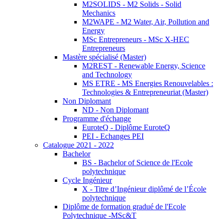
M2SOLIDS - M2 Solids - Solid
Mechanics
M2WAPE - M2 Water, Air, Pollution and
Energy
MSc Entrepreneurs - MSc X-HEC
Entrepreneurs
Mastère spécialisé (Master)
M2REST - Renewable Energy, Science
and Technology
MS ETRE - MS Energies Renouvelables :
Technologies & Entrepreneuriat (Master)
Non Diplomant
ND - Non Diplomant
Programme d'échange
EuroteQ - Diplôme EuroteQ
PEI - Echanges PEI
Catalogue 2021 - 2022
Bachelor
BS - Bachelor of Science de l'Ecole
polytechnique
Cycle Ingénieur
X - Titre d’Ingénieur diplômé de l’École
polytechnique
Diplôme de formation gradué de l'Ecole
Polytechnique -MSc&T