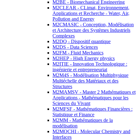
M2BE - Biomechanical Engineering
M2CLEAR - CLimat, Environnement,
Applications et Recherche - Water, Air,
Pollution and Energy
M2CMASIC - Conception, Modélisation
et Architecture des Systèmes Industriels
Complexes
M2DQ - Dispositif quantique
M2DS - Data Sciences
M2FM - Fluid Mechanics
M2HEP - High Energy physics
M2ITIE - Innovation Technologique :
ingénierie et entrepreneuriat
M2M4S - Modélisation Multiphysique
Multiéchelle des Matériaux et des
Structures
M2MAMSV - Master 2 Mathématiques et
Applications - Mathématiques pour les
Sciences du Vivant
M2MFSF - Mathématiques Financières :
Statistique et Finance
M2MM - Mathématiques de la
modélisation
M2MOCHI - Molecular Chemistry and
Interfaces