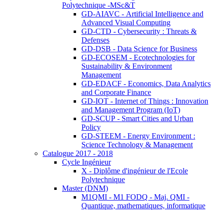
Polytechnique -MSc&T
GD-AIAVC - Artificial Intelligence and
Advanced Visual Computing
GD-CTD - Cybersecurity : Threats &
Defenses
GD-DSB - Data Science for Business
GD-ECOSEM - Ecotechnologies for
Sustainability & Environment
Management
GD-EDACF - Economics, Data Analytics
and Corporate Finance
GD-IOT - Internet of Things : Innovation
and Management Program (IoT)
GD-SCUP - Smart Cities and Urban
Policy
GD-STEEM - Energy Environment :
Science Technology & Management
Catalogue 2017 - 2018
Cycle Ingénieur
X - Diplôme d'ingénieur de l'Ecole
Polytechnique
Master (DNM)
M1QMI - M1 FODQ - Maj. QMI -
Quantique, mathematiques, informatique