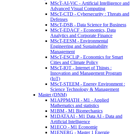
MScT-AI-ViC - Artificial Intelligence and
Advanced Visual Computing
MScT-CTD - Cybersecurity : Threats and
Defenses
MScT-DSB - Data Science for Business
MScT-EDACF - Economics, Data
Analytics and Corporate Finance
MScT-EESM - Environmental
Engineering and Sustainability
Management
MScT-ESCLiP - Economics for Smart
Cities and Climate Policy
MScT-IOT - Internet of Things :
Innovation and Management Program
(IoT)
MScT-STEEM - Energy Environment :
Science Technology & Management
Master (DNM)
M1APPMATH - M1 - Applied
Mathematics and statistics
M1BM - M1 Biomechanics
M1DATAAI - M1 Data AI - Data and
Artificial Intelligence
M1ECO - M1 Economie
M1ENERG - Master 1 Énergie