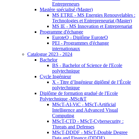
Entrepreneurs
Mastère spécialisé (Master)
MS ETRE - MS Energies Renouvelables :
Technologies et Entrepreneuriat (Master)
MS IE - MS Innovation et Entreprenariat
Programme d'échange
EuroteQ - Diplôme EuroteQ
PEI - Programmes d'échange
internationaux
Catalogue 2023 - 2024
Bachelor
BS - Bachelor of Science de l'Ecole
polytechnique
Cycle Ingénieur
X - Titre d’Ingénieur diplômé de l’École
polytechnique
Diplôme de formation gradué de l'Ecole
Polytechnique -MSc&T
MScT-AI-ViC - MScT-Artificial
Intelligence and Advanced Visual
Computing
MScT-CTD - MScT-Cybersecurity :
Threats and Defenses
MScT-DDDF - MScT-Double Degree
Data and Finance (DDDF)