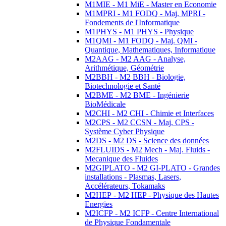
M1MIE - M1 MiE - Master en Economie
M1MPRI - M1 FODQ - Maj. MPRI -
Fondements de l'Informatique
M1PHYS - M1 PHYS - Physique
M1QMI - M1 FODQ - Maj. QMI -
Quantique, Mathematiques, Informatique
M2AAG - M2 AAG - Analyse,
Arithmétique, Géométrie
M2BBH - M2 BBH - Biologie,
Biotechnologie et Santé
M2BME - M2 BME - Ingénierie
BioMédicale
M2CHI - M2 CHI - Chimie et Interfaces
M2CPS - M2 CCSN - Maj. CPS -
Système Cyber Physique
M2DS - M2 DS - Science des données
M2FLUIDS - M2 Mech - Maj. Fluids -
Mecanique des Fluides
M2GIPLATO - M2 GI-PLATO - Grandes
installations - Plasmas, Lasers,
Accélérateurs, Tokamaks
M2HEP - M2 HEP - Physique des Hautes
Energies
M2ICFP - M2 ICFP - Centre International
de Physique Fondamentale