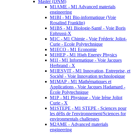
Master (DNM)
M1AME - M1 Advanced materials
engineering
M1BI - M1 Bio-informatique (Voie
Rosalind Franklin)
M1BS - M1 Biologie-Santé - Voie Boris
Ephrussi-X
M1C - M1 Chimie - Voie Fréderic Joliot-
Curie - Ecole Polytechnique
M1ECO - M1 Economie
M1HEP - M1 High Energy Physics
M1I - M1 Informatique - Voie Jacques
Herbrand - X
M1IESVIT - M1 Innovation, Entreprise, et
Société - Voie Innovation technologique
M1MAP - M1 Mathématiques et
Applications - Voie Jacques Hadamard -
École Polytechnique
M1P - M1 Physique - Voie Irène Joliot
Curie - X
M1STEPE - M1 STEPE - Sciences pour
les défis de l'environnement/Sciences for
environmentals challenges
M2AME - Advanced materials
engineering