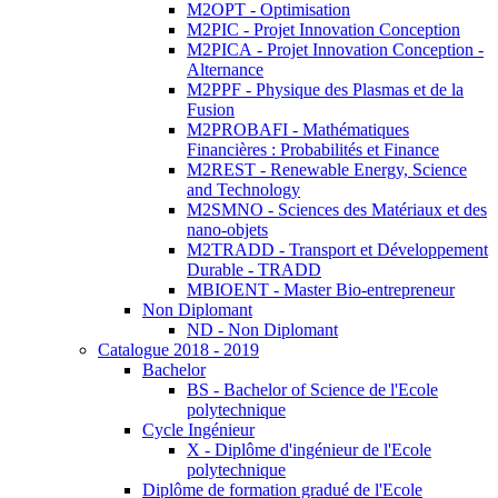
M2OPT - Optimisation
M2PIC - Projet Innovation Conception
M2PICA - Projet Innovation Conception -
Alternance
M2PPF - Physique des Plasmas et de la
Fusion
M2PROBAFI - Mathématiques
Financières : Probabilités et Finance
M2REST - Renewable Energy, Science
and Technology
M2SMNO - Sciences des Matériaux et des
nano-objets
M2TRADD - Transport et Développement
Durable - TRADD
MBIOENT - Master Bio-entrepreneur
Non Diplomant
ND - Non Diplomant
Catalogue 2018 - 2019
Bachelor
BS - Bachelor of Science de l'Ecole
polytechnique
Cycle Ingénieur
X - Diplôme d'ingénieur de l'Ecole
polytechnique
Diplôme de formation gradué de l'Ecole