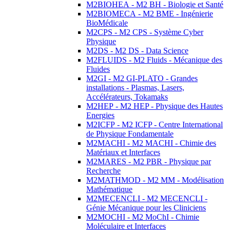
M2BIOHEA - M2 BH - Biologie et Santé
M2BIOMECA - M2 BME - Ingénierie
BioMédicale
M2CPS - M2 CPS - Système Cyber
Physique
M2DS - M2 DS - Data Science
M2FLUIDS - M2 Fluids - Mécanique des
Fluides
M2GI - M2 GI-PLATO - Grandes
installations - Plasmas, Lasers,
Accélérateurs, Tokamaks
M2HEP - M2 HEP - Physique des Hautes
Energies
M2ICFP - M2 ICFP - Centre International
de Physique Fondamentale
M2MACHI - M2 MACHI - Chimie des
Matériaux et Interfaces
M2MARES - M2 PBR - Physique par
Recherche
M2MATHMOD - M2 MM - Modélisation
Mathématique
M2MECENCLI - M2 MECENCLI -
Génie Mécanique pour les Cliniciens
M2MOCHI - M2 MoChI - Chimie
Moléculaire et Interfaces