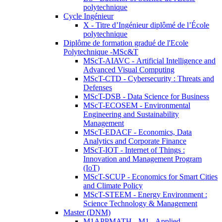
polytechnique
Cycle Ingénieur
X - Titre d’Ingénieur diplômé de l’École
polytechnique
Diplôme de formation gradué de l'Ecole
Polytechnique -MSc&T
MScT-AIAVC - Artificial Intelligence and
Advanced Visual Computing
MScT-CTD - Cybersecurity : Threats and
Defenses
MScT-DSB - Data Science for Business
MScT-ECOSEM - Environmental
Engineering and Sustainability
Management
MScT-EDACF - Economics, Data
Analytics and Corporate Finance
MScT-IOT - Internet of Things :
Innovation and Management Program
(IoT)
MScT-SCUP - Economics for Smart Cities
and Climate Policy
MScT-STEEM - Energy Environment :
Science Technology & Management
Master (DNM)
M1APPMATH - M1 - Applied