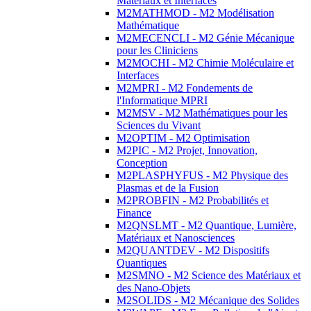
Matériaux et Interfaces
M2MATHMOD - M2 Modélisation
Mathématique
M2MECENCLI - M2 Génie Mécanique
pour les Cliniciens
M2MOCHI - M2 Chimie Moléculaire et
Interfaces
M2MPRI - M2 Fondements de
l'Informatique MPRI
M2MSV - M2 Mathématiques pour les
Sciences du Vivant
M2OPTIM - M2 Optimisation
M2PIC - M2 Projet, Innovation,
Conception
M2PLASPHYFUS - M2 Physique des
Plasmas et de la Fusion
M2PROBFIN - M2 Probabilités et
Finance
M2QNSLMT - M2 Quantique, Lumière,
Matériaux et Nanosciences
M2QUANTDEV - M2 Dispositifs
Quantiques
M2SMNO - M2 Science des Matériaux et
des Nano-Objets
M2SOLIDS - M2 Mécanique des Solides