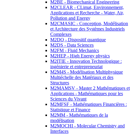
M2BE - Biomechanical Engineering
M2CLEAR - CLimat, Environnement,
Applications et Recherche - Water, Air,
Pollution and Energy
M2CMASIC - Conception, Modélisation
et Architecture des Systèmes Industriels
Complexes
M2DQ - Dispositif quantique
M2DS - Data Sciences
M2FM - Fluid Mechanics
M2HEP - High Energy physics
M2ITIE - Innovation Technologique :
ingénierie et entrepreneuriat
M2M4S - Modélisation Multiphysique
Multiéchelle des Matériaux et des
Structures
M2MAMSV - Master 2 Mathématiques et
Applications - Mathématiques pour les
Sciences du Vivant
M2MFSF - Mathématiques Financières :
Statistique et Finance
M2MM - Mathématiques de la
modélisation
M2MOCHI - Molecular Chemistry and
Interfaces