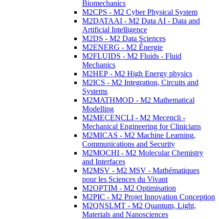
Biomechanics
M2CPS - M2 Cyber Physical System
M2DATAAI - M2 Data AI - Data and
Artificial Intelligence
M2DS - M2 Data Sciences
M2ENERG - M2 Énergie
M2FLUIDS - M2 Fluids - Fluid
Mechanics
M2HEP - M2 High Energy physics
M2ICS - M2 Integration, Circuits and
Systems
M2MATHMOD - M2 Mathematical
Modelling
M2MECENCLI - M2 Mecencli -
Mechanical Engineering for Clinicians
M2MICAS - M2 Machine Learning,
Communications and Security
M2MOCHI - M2 Molecular Chemistry
and Interfaces
M2MSV - M2 MSV - Mathématiques
pour les Sciences du Vivant
M2OPTIM - M2 Optimisation
M2PIC - M2 Projet Innovation Conception
M2QNSLMT - M2 Quantum, Light,
Materials and Nanosciences