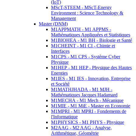
(IoT)
MScT-STEEM - MScT-Energy
Environment : Science Technology &
Management
Master (DNM)
M1APPMATH - M1 APPMS -
Mathématiques Appliquées et Statistiques
M1BIOHEA - M1 BH - Biologie et Santé
M1CHEINT - M1 CI - Chimie et
Interfaces
M1CPS - M1 CPS - Système Cyber
Physique
M1HEP - M1 HEP - Physique des Hautes
Energies
M1IES - M1 IES - Innovation, Entreprise
et Société
M1MATHJHADA - M1 MJH -
Mathématiques Jacques Hadamard
M1MECHA - M1 Mech - Mécanique
M1MIE - M1 MiE - Master en Economie
M1MPRI - M1 MPRI - Fondements de
l'Informatique
M1PHYSICS - M1 PHYS - Physique
M2AAG - M2 AAG - Analyse,
Arithmétique, Géométrie