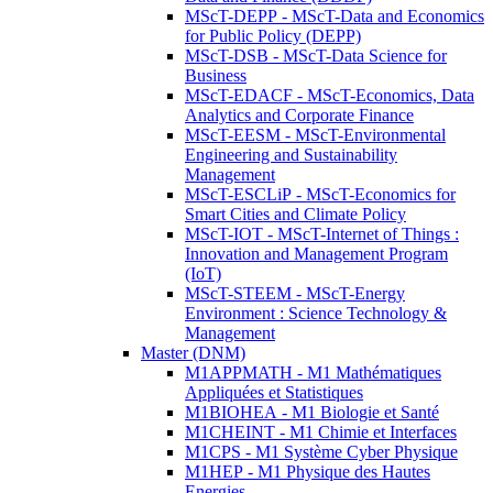
MScT-DEPP - MScT-Data and Economics
for Public Policy (DEPP)
MScT-DSB - MScT-Data Science for
Business
MScT-EDACF - MScT-Economics, Data
Analytics and Corporate Finance
MScT-EESM - MScT-Environmental
Engineering and Sustainability
Management
MScT-ESCLiP - MScT-Economics for
Smart Cities and Climate Policy
MScT-IOT - MScT-Internet of Things :
Innovation and Management Program
(IoT)
MScT-STEEM - MScT-Energy
Environment : Science Technology &
Management
Master (DNM)
M1APPMATH - M1 Mathématiques
Appliquées et Statistiques
M1BIOHEA - M1 Biologie et Santé
M1CHEINT - M1 Chimie et Interfaces
M1CPS - M1 Système Cyber Physique
M1HEP - M1 Physique des Hautes
Energies