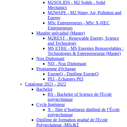
M2SOLIDS - M2 Solids - Solid
Mechanics
M2WAPE - M2 Water, Air, Pollution and
Energy
MSc Entrepreneurs - MSc X-HEC
Entrepreneurs
Mastère spécialisé (Master)
M2REST - Renewable Energy, Science
and Technology
MS ETRE - MS Energies Renouvelables :
Technologies & Entrepreneuriat (Master)
Non Diplomant
ND - Non Diplomant
Programme d'échange
EuroteQ - Diplôme EuroteQ
PEI - Echanges PEI
Catalogue 2021 - 2022
Bachelor
BS - Bachelor of Science de l'Ecole
polytechnique
Cycle Ingénieur
X - Titre d’Ingénieur diplômé de l’École
polytechnique
Diplôme de formation gradué de l'Ecole
Polytechnique -MSc&T