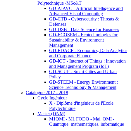
Polytechnique -MSc&T
GD-AIAVC - Artificial Intelligence and
Advanced Visual Computing
GD-CTD - Cybersecurity : Threats &
Defenses
GD-DSB - Data Science for Business
GD-ECOSEM - Ecotechnologies for
Sustainability & Environment
Management
GD-EDACF - Economics, Data Analytics
and Corporate Finance
GD-IOT - Internet of Things : Innovation
and Management Program (IoT)
GD-SCUP - Smart Cities and Urban
Policy
GD-STEEM - Energy Environment :
Science Technology & Management
Catalogue 2017 - 2018
Cycle Ingénieur
X - Diplôme d'ingénieur de l'Ecole
Polytechnique
Master (DNM)
M1QMI - M1 FODQ - Maj. QMI -
Quantique, mathematiques, informatique