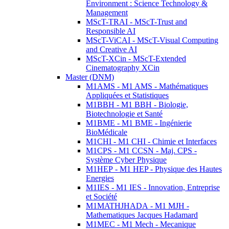
Environment : Science Technology &
Management
MScT-TRAI - MScT-Trust and
Responsible AI
MScT-ViCAI - MScT-Visual Computing
and Creative AI
MScT-XCin - MScT-Extended
Cinematography XCin
Master (DNM)
M1AMS - M1 AMS - Mathématiques
Appliquées et Statistiques
M1BBH - M1 BBH - Biologie,
Biotechnologie et Santé
M1BME - M1 BME - Ingénierie
BioMédicale
M1CHI - M1 CHI - Chimie et Interfaces
M1CPS - M1 CCSN - Maj. CPS -
Système Cyber Physique
M1HEP - M1 HEP - Physique des Hautes
Energies
M1IES - M1 IES - Innovation, Entreprise
et Société
M1MATHJHADA - M1 MJH -
Mathematiques Jacques Hadamard
M1MEC - M1 Mech - Mecanique