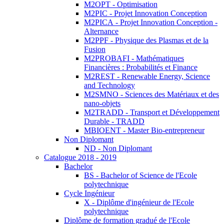
M2OPT - Optimisation
M2PIC - Projet Innovation Conception
M2PICA - Projet Innovation Conception -
Alternance
M2PPF - Physique des Plasmas et de la
Fusion
M2PROBAFI - Mathématiques
Financières : Probabilités et Finance
M2REST - Renewable Energy, Science
and Technology
M2SMNO - Sciences des Matériaux et des
nano-objets
M2TRADD - Transport et Développement
Durable - TRADD
MBIOENT - Master Bio-entrepreneur
Non Diplomant
ND - Non Diplomant
Catalogue 2018 - 2019
Bachelor
BS - Bachelor of Science de l'Ecole
polytechnique
Cycle Ingénieur
X - Diplôme d'ingénieur de l'Ecole
polytechnique
Diplôme de formation gradué de l'Ecole