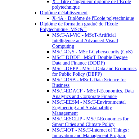
X - Titre d’Ingénieur diplômé de l’École
polytechnique
Diplôme d'établissement
X-4A - Diplôme de l'Ecole polytechnique
Diplôme de formation gradué de l'Ecole
Polytechnique -MSc&T
MScT-AI-ViC - MScT-Artificial
Intelligence and Advanced Visual
Computing
MScT-CyS - MScT-Cybersecurity (CyS)
MScT-DDDF - MScT-Double Degree
Data and Finance (DDDF)
MScT-DEPP - MScT-Data and Economics
for Public Policy (DEPP)
MScT-DSB - MScT-Data Science for
Business
MScT-EDACF - MScT-Economics, Data
Analytics and Corporate Finance
MScT-EESM - MScT-Environmental
Engineering and Sustainability
Management
MScT-ESCLiP - MScT-Economics for
Smart Cities and Climate Policy
MScT-IOT - MScT-Internet of Things :
Innovation and Management Program