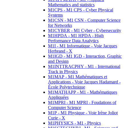
Mathematics and statistics
M1CPS - M1 CPS - Cyber Physical
Systems
M1CSN - M1 CSN - Computer Science
for Networks
M1CYBER - M1 Cyber - Cybersecurity
M1HPDA - M1 HPDA - High
Performance Data Analytics
M1I - M1 Informatique - Voie Jacques
Herbrand - X
M1IGD - M1 IGD - Interaction, Graphic
and Design
M1INTTRACPHY - M1 - International
Track in Physics
M1MAP - M1 Mathématiques et
Applications - Voie Jacques Hadamard -
École Polytechnique
M1MATHAPP - M1 - Mathématiques
Appliquées
M1MPRI - M1 MPRI - Foudations of
Computer Science
M1P - M1 Physique - Voie Irène Joliot
Curie - X
M1PHYSICS - M1 - Physics