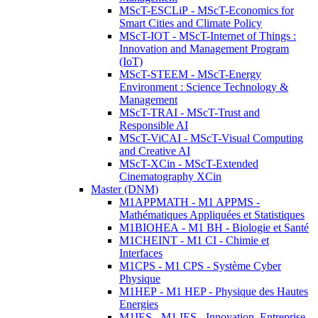
MScT-ESCLiP - MScT-Economics for
Smart Cities and Climate Policy
MScT-IOT - MScT-Internet of Things :
Innovation and Management Program
(IoT)
MScT-STEEM - MScT-Energy
Environment : Science Technology &
Management
MScT-TRAI - MScT-Trust and
Responsible AI
MScT-ViCAI - MScT-Visual Computing
and Creative AI
MScT-XCin - MScT-Extended
Cinematography XCin
Master (DNM)
M1APPMATH - M1 APPMS -
Mathématiques Appliquées et Statistiques
M1BIOHEA - M1 BH - Biologie et Santé
M1CHEINT - M1 CI - Chimie et
Interfaces
M1CPS - M1 CPS - Système Cyber
Physique
M1HEP - M1 HEP - Physique des Hautes
Energies
M1IES - M1 IES - Innovation, Entreprise