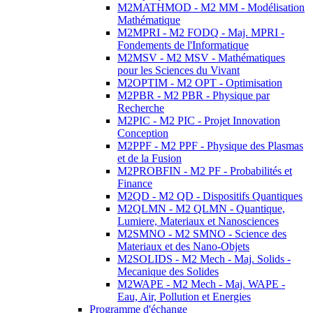
M2MATHMOD - M2 MM - Modélisation
Mathématique
M2MPRI - M2 FODQ - Maj. MPRI -
Fondements de l'Informatique
M2MSV - M2 MSV - Mathématiques
pour les Sciences du Vivant
M2OPTIM - M2 OPT - Optimisation
M2PBR - M2 PBR - Physique par
Recherche
M2PIC - M2 PIC - Projet Innovation
Conception
M2PPF - M2 PPF - Physique des Plasmas
et de la Fusion
M2PROBFIN - M2 PF - Probabilités et
Finance
M2QD - M2 QD - Dispositifs Quantiques
M2QLMN - M2 QLMN - Quantique,
Lumiere, Materiaux et Nanosciences
M2SMNO - M2 SMNO - Science des
Materiaux et des Nano-Objets
M2SOLIDS - M2 Mech - Maj. Solids -
Mecanique des Solides
M2WAPE - M2 Mech - Maj. WAPE -
Eau, Air, Pollution et Energies
Programme d'échange