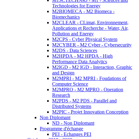
M1SCTECHNRJ - M1 - Sciences and
Technologies for Energy
M2BIOMECA - M2 Biomeca -
Biomechanics
M2CLEAR - CLimat, Environnement,
Applications et Recherche - Water, Air,
Pollution and Energy
M2CPS - Cyber Physical System
M2CYBER - M2 Cyber - Cybersecurity
M2DS - Data Sciences
M2HPDA - M2 HPDA - High
Performance Data Analytics
M2IGD - M2 IGD - Interaction, Graphic
and Design
M2MPRI - M2 MPRI - Foudations of
Computer Science
M2MPRO - M2 MPRO - Operation
Research
M2PDS - M2 PDS - Parallel and
Distributed Systems
M2PIC - Projet Innovation Conception
Non Diplomant
ND - Non Diplomant
Programme d'échange
PEI - Echanges PEI