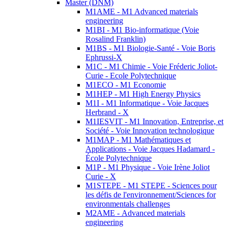
Master (DNM)
M1AME - M1 Advanced materials
engineering
M1BI - M1 Bio-informatique (Voie
Rosalind Franklin)
M1BS - M1 Biologie-Santé - Voie Boris
Ephrussi-X
M1C - M1 Chimie - Voie Fréderic Joliot-
Curie - Ecole Polytechnique
M1ECO - M1 Economie
M1HEP - M1 High Energy Physics
M1I - M1 Informatique - Voie Jacques
Herbrand - X
M1IESVIT - M1 Innovation, Entreprise, et
Société - Voie Innovation technologique
M1MAP - M1 Mathématiques et
Applications - Voie Jacques Hadamard -
École Polytechnique
M1P - M1 Physique - Voie Irène Joliot
Curie - X
M1STEPE - M1 STEPE - Sciences pour
les défis de l'environnement/Sciences for
environmentals challenges
M2AME - Advanced materials
engineering