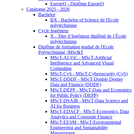
EuroteQ - Diplôme EuroteQ
Catalogue 2025 - 2026
Bachelor
BX - Bachelor of Science de l'Ecole
polytechnique
Cycle Ingénieur
X - Titre d’Ingénieur diplômé de l’École
polytechnique
Diplôme de formation gradué de l'Ecole
Polytechnique -MSc&T
MScT-AI-ViC - MScT-Artificial
Intelligence and Advanced Visual
Computing
MScT-CyS - MScT-Cybersecurity (CyS)
MScT-DDDF - MScT-Double Degree
Data and Finance (DDDF)
MScT-DEPP - MScT-Data and Economics
for Public Policy (DEPP)
MScT-DSAIB - MScT-Data Science and
AI for Business
MScT-EDACF - MScT-Economics, Data
Analytics and Corporate Finance
MScT-EESM - MScT-Environmental
Engineering and Sustainability
Management