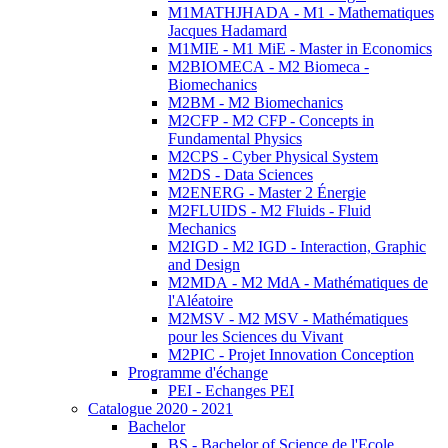
M1MATHJHADA - M1 - Mathematiques
Jacques Hadamard
M1MIE - M1 MiE - Master in Economics
M2BIOMECA - M2 Biomeca -
Biomechanics
M2BM - M2 Biomechanics
M2CFP - M2 CFP - Concepts in
Fundamental Physics
M2CPS - Cyber Physical System
M2DS - Data Sciences
M2ENERG - Master 2 Énergie
M2FLUIDS - M2 Fluids - Fluid
Mechanics
M2IGD - M2 IGD - Interaction, Graphic
and Design
M2MDA - M2 MdA - Mathématiques de
l'Aléatoire
M2MSV - M2 MSV - Mathématiques
pour les Sciences du Vivant
M2PIC - Projet Innovation Conception
Programme d'échange
PEI - Echanges PEI
Catalogue 2020 - 2021
Bachelor
BS - Bachelor of Science de l'Ecole