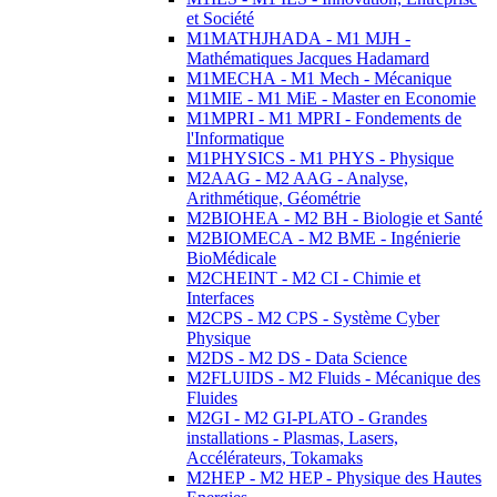
et Société
M1MATHJHADA - M1 MJH -
Mathématiques Jacques Hadamard
M1MECHA - M1 Mech - Mécanique
M1MIE - M1 MiE - Master en Economie
M1MPRI - M1 MPRI - Fondements de
l'Informatique
M1PHYSICS - M1 PHYS - Physique
M2AAG - M2 AAG - Analyse,
Arithmétique, Géométrie
M2BIOHEA - M2 BH - Biologie et Santé
M2BIOMECA - M2 BME - Ingénierie
BioMédicale
M2CHEINT - M2 CI - Chimie et
Interfaces
M2CPS - M2 CPS - Système Cyber
Physique
M2DS - M2 DS - Data Science
M2FLUIDS - M2 Fluids - Mécanique des
Fluides
M2GI - M2 GI-PLATO - Grandes
installations - Plasmas, Lasers,
Accélérateurs, Tokamaks
M2HEP - M2 HEP - Physique des Hautes