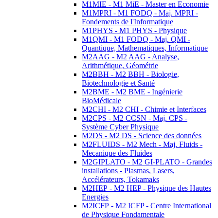
M1MIE - M1 MiE - Master en Economie
M1MPRI - M1 FODQ - Maj. MPRI -
Fondements de l'Informatique
M1PHYS - M1 PHYS - Physique
M1QMI - M1 FODQ - Maj. QMI -
Quantique, Mathematiques, Informatique
M2AAG - M2 AAG - Analyse,
Arithmétique, Géométrie
M2BBH - M2 BBH - Biologie,
Biotechnologie et Santé
M2BME - M2 BME - Ingénierie
BioMédicale
M2CHI - M2 CHI - Chimie et Interfaces
M2CPS - M2 CCSN - Maj. CPS -
Système Cyber Physique
M2DS - M2 DS - Science des données
M2FLUIDS - M2 Mech - Maj. Fluids -
Mecanique des Fluides
M2GIPLATO - M2 GI-PLATO - Grandes
installations - Plasmas, Lasers,
Accélérateurs, Tokamaks
M2HEP - M2 HEP - Physique des Hautes
Energies
M2ICFP - M2 ICFP - Centre International
de Physique Fondamentale