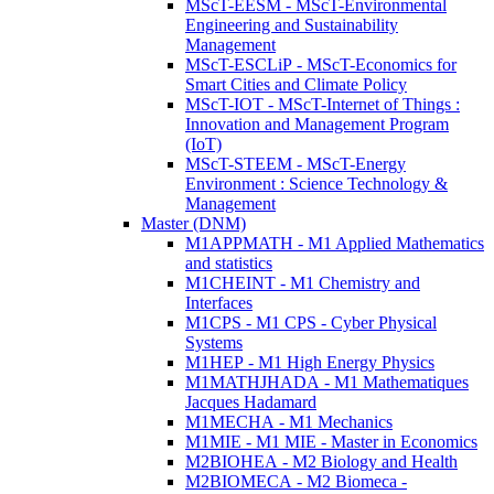
MScT-EESM - MScT-Environmental
Engineering and Sustainability
Management
MScT-ESCLiP - MScT-Economics for
Smart Cities and Climate Policy
MScT-IOT - MScT-Internet of Things :
Innovation and Management Program
(IoT)
MScT-STEEM - MScT-Energy
Environment : Science Technology &
Management
Master (DNM)
M1APPMATH - M1 Applied Mathematics
and statistics
M1CHEINT - M1 Chemistry and
Interfaces
M1CPS - M1 CPS - Cyber Physical
Systems
M1HEP - M1 High Energy Physics
M1MATHJHADA - M1 Mathematiques
Jacques Hadamard
M1MECHA - M1 Mechanics
M1MIE - M1 MIE - Master in Economics
M2BIOHEA - M2 Biology and Health
M2BIOMECA - M2 Biomeca -