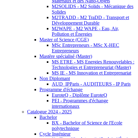
Matériaux et des Nano-Objets
M2SOLIDS - M2 Solids - Mécanique des
Solides
M2TRADD - M2 TraDD - Transport et
Développement Durable
M2WAPE - M2 WAPE - Eau, Air,
Pollution et Énergies
Master of Science (CGE)
MSc Entrepreneurs - MSc X-HEC
Entrepreneurs
Mastère spécialisé (Master)
MS ETRE - MS Energies Renouvelables :
Technologies et Entrepreneuriat (Master)
MS IE - MS Innovation et Entreprenariat
Non Diplomant
AUD_IPParis - AUDITEURS - IP Paris
Programme d'échange
EuroteQ - Diplôme EuroteQ
PEI - Programmes d'échange
internationaux
Catalogue 2024 - 2025
Bachelor
BX - Bachelor of Science de l'Ecole
polytechnique
Cycle Ingénieur