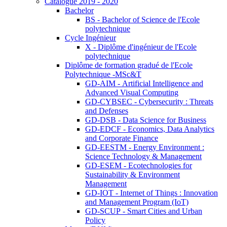
Catalogue 2019 - 2020
Bachelor
BS - Bachelor of Science de l'Ecole
polytechnique
Cycle Ingénieur
X - Diplôme d'ingénieur de l'Ecole
polytechnique
Diplôme de formation gradué de l'Ecole
Polytechnique -MSc&T
GD-AIM - Artificial Intelligence and
Advanced Visual Computing
GD-CYBSEC - Cybersecurity : Threats
and Defenses
GD-DSB - Data Science for Business
GD-EDCF - Economics, Data Analytics
and Corporate Finance
GD-EESTM - Energy Environment :
Science Technology & Management
GD-ESEM - Ecotechnologies for
Sustainability & Environment
Management
GD-IOT - Internet of Things : Innovation
and Management Program (IoT)
GD-SCUP - Smart Cities and Urban
Policy