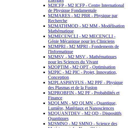
Energies
M2ICFP - M2 ICFP - Centre International
de Physique Fondamentale
M2MARES - M2 PBR - Physique par
Recherche
M2MATHMOD - M2 MM - Modélisation
Mathématique
M2MECENCLI - M2 MECENCLI -
Génie Mécanique pour les Cliniciens
M2MPRI - M2 MPRI - Fondements de
l'Informatique
M2MSV - M2 MSV - Mathématiques
pour les Sciences du Vivant
M2OPTIM - M2 OPT - Optimisation
M2PIC - M2 PIC - Projet, Innovation,
Conception
M2PLASPHYFUS - M2 PPF - Physique
des Plasmas et de la Fusion
M2PROBFIN - M2 PF - Probabilités et
Finance
M2QLMN - M2 QLMN - Quantique,
Lumière, Matériaux et Nanosciences
M2QUANTDEV - M2 QD - Dispositifs
Quantiques
M2SMNO - M2 SMNO - Science des