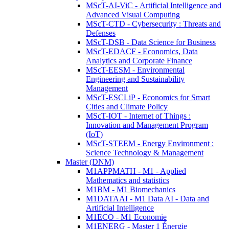
MScT-AI-ViC - Artificial Intelligence and
Advanced Visual Computing
MScT-CTD - Cybersecurity : Threats and
Defenses
MScT-DSB - Data Science for Business
MScT-EDACF - Economics, Data
Analytics and Corporate Finance
MScT-EESM - Environmental
Engineering and Sustainability
Management
MScT-ESCLiP - Economics for Smart
Cities and Climate Policy
MScT-IOT - Internet of Things :
Innovation and Management Program
(IoT)
MScT-STEEM - Energy Environment :
Science Technology & Management
Master (DNM)
M1APPMATH - M1 - Applied
Mathematics and statistics
M1BM - M1 Biomechanics
M1DATAAI - M1 Data AI - Data and
Artificial Intelligence
M1ECO - M1 Economie
M1ENERG - Master 1 Énergie