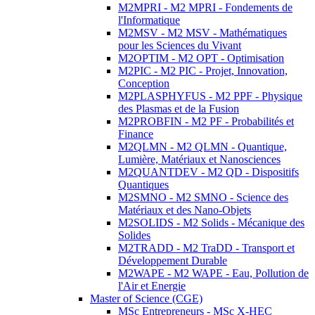
M2MPRI - M2 MPRI - Fondements de
l'Informatique
M2MSV - M2 MSV - Mathématiques
pour les Sciences du Vivant
M2OPTIM - M2 OPT - Optimisation
M2PIC - M2 PIC - Projet, Innovation,
Conception
M2PLASPHYFUS - M2 PPF - Physique
des Plasmas et de la Fusion
M2PROBFIN - M2 PF - Probabilités et
Finance
M2QLMN - M2 QLMN - Quantique,
Lumière, Matériaux et Nanosciences
M2QUANTDEV - M2 QD - Dispositifs
Quantiques
M2SMNO - M2 SMNO - Science des
Matériaux et des Nano-Objets
M2SOLIDS - M2 Solids - Mécanique des
Solides
M2TRADD - M2 TraDD - Transport et
Développement Durable
M2WAPE - M2 WAPE - Eau, Pollution de
l'Air et Energie
Master of Science (CGE)
MSc Entrepreneurs - MSc X-HEC