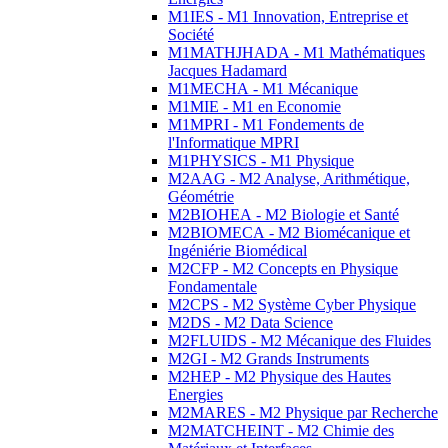
M1IES - M1 Innovation, Entreprise et
Société
M1MATHJHADA - M1 Mathématiques
Jacques Hadamard
M1MECHA - M1 Mécanique
M1MIE - M1 en Economie
M1MPRI - M1 Fondements de
l'Informatique MPRI
M1PHYSICS - M1 Physique
M2AAG - M2 Analyse, Arithmétique,
Géométrie
M2BIOHEA - M2 Biologie et Santé
M2BIOMECA - M2 Biomécanique et
Ingéniérie Biomédical
M2CFP - M2 Concepts en Physique
Fondamentale
M2CPS - M2 Système Cyber Physique
M2DS - M2 Data Science
M2FLUIDS - M2 Mécanique des Fluides
M2GI - M2 Grands Instruments
M2HEP - M2 Physique des Hautes
Energies
M2MARES - M2 Physique par Recherche
M2MATCHEINT - M2 Chimie des