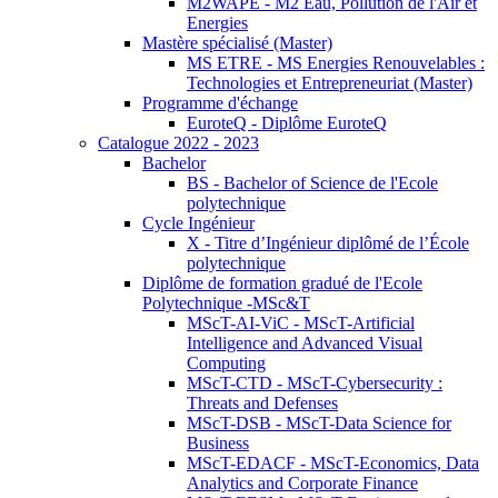
M2WAPE - M2 Eau, Pollution de l'Air et
Energies
Mastère spécialisé (Master)
MS ETRE - MS Energies Renouvelables :
Technologies et Entrepreneuriat (Master)
Programme d'échange
EuroteQ - Diplôme EuroteQ
Catalogue 2022 - 2023
Bachelor
BS - Bachelor of Science de l'Ecole
polytechnique
Cycle Ingénieur
X - Titre d’Ingénieur diplômé de l’École
polytechnique
Diplôme de formation gradué de l'Ecole
Polytechnique -MSc&T
MScT-AI-ViC - MScT-Artificial
Intelligence and Advanced Visual
Computing
MScT-CTD - MScT-Cybersecurity :
Threats and Defenses
MScT-DSB - MScT-Data Science for
Business
MScT-EDACF - MScT-Economics, Data
Analytics and Corporate Finance