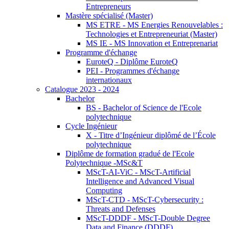
Entrepreneurs
Mastère spécialisé (Master)
MS ETRE - MS Energies Renouvelables :
Technologies et Entrepreneuriat (Master)
MS IE - MS Innovation et Entreprenariat
Programme d'échange
EuroteQ - Diplôme EuroteQ
PEI - Programmes d'échange
internationaux
Catalogue 2023 - 2024
Bachelor
BS - Bachelor of Science de l'Ecole
polytechnique
Cycle Ingénieur
X - Titre d’Ingénieur diplômé de l’École
polytechnique
Diplôme de formation gradué de l'Ecole
Polytechnique -MSc&T
MScT-AI-ViC - MScT-Artificial
Intelligence and Advanced Visual
Computing
MScT-CTD - MScT-Cybersecurity :
Threats and Defenses
MScT-DDDF - MScT-Double Degree
Data and Finance (DDDF)