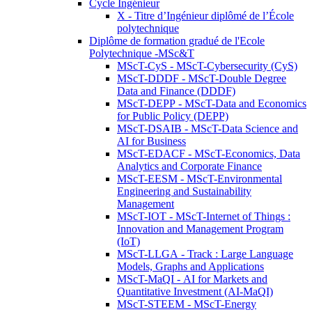
Cycle Ingénieur
X - Titre d’Ingénieur diplômé de l’École
polytechnique
Diplôme de formation gradué de l'Ecole
Polytechnique -MSc&T
MScT-CyS - MScT-Cybersecurity (CyS)
MScT-DDDF - MScT-Double Degree
Data and Finance (DDDF)
MScT-DEPP - MScT-Data and Economics
for Public Policy (DEPP)
MScT-DSAIB - MScT-Data Science and
AI for Business
MScT-EDACF - MScT-Economics, Data
Analytics and Corporate Finance
MScT-EESM - MScT-Environmental
Engineering and Sustainability
Management
MScT-IOT - MScT-Internet of Things :
Innovation and Management Program
(IoT)
MScT-LLGA - Track : Large Language
Models, Graphs and Applications
MScT-MaQI - AI for Markets and
Quantitative Investment (AI-MaQI)
MScT-STEEM - MScT-Energy