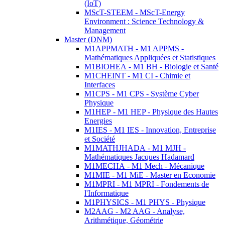
(IoT)
MScT-STEEM - MScT-Energy
Environment : Science Technology &
Management
Master (DNM)
M1APPMATH - M1 APPMS -
Mathématiques Appliquées et Statistiques
M1BIOHEA - M1 BH - Biologie et Santé
M1CHEINT - M1 CI - Chimie et
Interfaces
M1CPS - M1 CPS - Système Cyber
Physique
M1HEP - M1 HEP - Physique des Hautes
Energies
M1IES - M1 IES - Innovation, Entreprise
et Société
M1MATHJHADA - M1 MJH -
Mathématiques Jacques Hadamard
M1MECHA - M1 Mech - Mécanique
M1MIE - M1 MiE - Master en Economie
M1MPRI - M1 MPRI - Fondements de
l'Informatique
M1PHYSICS - M1 PHYS - Physique
M2AAG - M2 AAG - Analyse,
Arithmétique, Géométrie