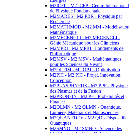
Energies
M2ICFP - M2 ICFP - Centre International
de Physique Fondamentale
M2MARES - M2 PBR - Physique par
Recherche
M2MATHMOD - M2 MM - Modélisation
Mathématique
M2MECENCLI - M2 MECENCLI -
Génie Mécanique pour les Cliniciens
M2MPRI - M2 MPRI - Fondements de
l'Informatique
M2MSV - M2 MSV - Mathématiques
pour les Sciences du Vivant
M2OPTIM - M2 OPT - Optimisation
M2PIC - M2 PIC - Projet, Innovation,
Conception
M2PLASPHYFUS - M2 PPF - Physique
des Plasmas et de la Fusion
M2PROBFIN - M2 PF - Probabilités et
Finance
M2QLMN - M2 QLMN - Quantique,
Lumière, Matériaux et Nanosciences
M2QUANTDEV - M2 QD - Dispositifs
Quantiques
M2SMNO - M2 SMNO - Science des