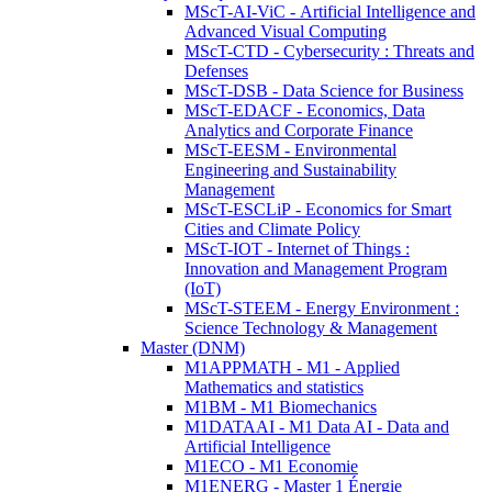
MScT-AI-ViC - Artificial Intelligence and
Advanced Visual Computing
MScT-CTD - Cybersecurity : Threats and
Defenses
MScT-DSB - Data Science for Business
MScT-EDACF - Economics, Data
Analytics and Corporate Finance
MScT-EESM - Environmental
Engineering and Sustainability
Management
MScT-ESCLiP - Economics for Smart
Cities and Climate Policy
MScT-IOT - Internet of Things :
Innovation and Management Program
(IoT)
MScT-STEEM - Energy Environment :
Science Technology & Management
Master (DNM)
M1APPMATH - M1 - Applied
Mathematics and statistics
M1BM - M1 Biomechanics
M1DATAAI - M1 Data AI - Data and
Artificial Intelligence
M1ECO - M1 Economie
M1ENERG - Master 1 Énergie