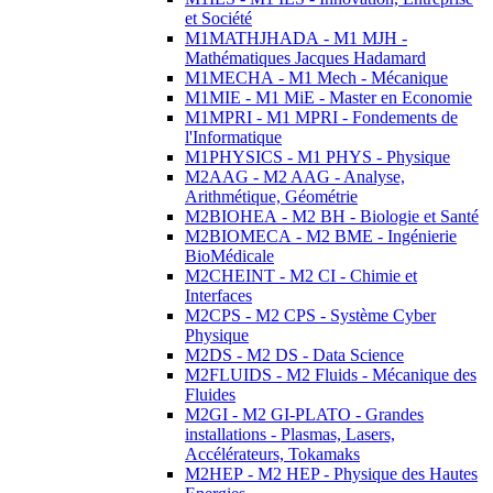
et Société
M1MATHJHADA - M1 MJH -
Mathématiques Jacques Hadamard
M1MECHA - M1 Mech - Mécanique
M1MIE - M1 MiE - Master en Economie
M1MPRI - M1 MPRI - Fondements de
l'Informatique
M1PHYSICS - M1 PHYS - Physique
M2AAG - M2 AAG - Analyse,
Arithmétique, Géométrie
M2BIOHEA - M2 BH - Biologie et Santé
M2BIOMECA - M2 BME - Ingénierie
BioMédicale
M2CHEINT - M2 CI - Chimie et
Interfaces
M2CPS - M2 CPS - Système Cyber
Physique
M2DS - M2 DS - Data Science
M2FLUIDS - M2 Fluids - Mécanique des
Fluides
M2GI - M2 GI-PLATO - Grandes
installations - Plasmas, Lasers,
Accélérateurs, Tokamaks
M2HEP - M2 HEP - Physique des Hautes