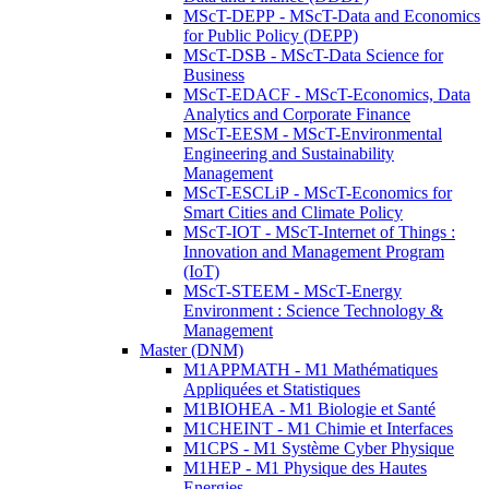
MScT-DEPP - MScT-Data and Economics
for Public Policy (DEPP)
MScT-DSB - MScT-Data Science for
Business
MScT-EDACF - MScT-Economics, Data
Analytics and Corporate Finance
MScT-EESM - MScT-Environmental
Engineering and Sustainability
Management
MScT-ESCLiP - MScT-Economics for
Smart Cities and Climate Policy
MScT-IOT - MScT-Internet of Things :
Innovation and Management Program
(IoT)
MScT-STEEM - MScT-Energy
Environment : Science Technology &
Management
Master (DNM)
M1APPMATH - M1 Mathématiques
Appliquées et Statistiques
M1BIOHEA - M1 Biologie et Santé
M1CHEINT - M1 Chimie et Interfaces
M1CPS - M1 Système Cyber Physique
M1HEP - M1 Physique des Hautes
Energies