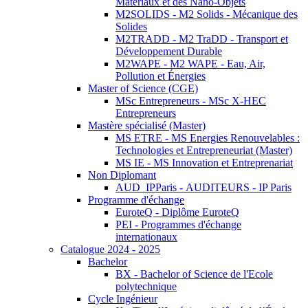
Matériaux et des Nano-Objets
M2SOLIDS - M2 Solids - Mécanique des
Solides
M2TRADD - M2 TraDD - Transport et
Développement Durable
M2WAPE - M2 WAPE - Eau, Air,
Pollution et Énergies
Master of Science (CGE)
MSc Entrepreneurs - MSc X-HEC
Entrepreneurs
Mastère spécialisé (Master)
MS ETRE - MS Energies Renouvelables :
Technologies et Entrepreneuriat (Master)
MS IE - MS Innovation et Entreprenariat
Non Diplomant
AUD_IPParis - AUDITEURS - IP Paris
Programme d'échange
EuroteQ - Diplôme EuroteQ
PEI - Programmes d'échange
internationaux
Catalogue 2024 - 2025
Bachelor
BX - Bachelor of Science de l'Ecole
polytechnique
Cycle Ingénieur