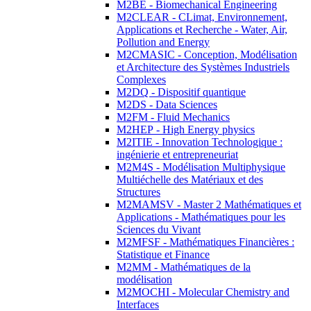
M2BE - Biomechanical Engineering
M2CLEAR - CLimat, Environnement,
Applications et Recherche - Water, Air,
Pollution and Energy
M2CMASIC - Conception, Modélisation
et Architecture des Systèmes Industriels
Complexes
M2DQ - Dispositif quantique
M2DS - Data Sciences
M2FM - Fluid Mechanics
M2HEP - High Energy physics
M2ITIE - Innovation Technologique :
ingénierie et entrepreneuriat
M2M4S - Modélisation Multiphysique
Multiéchelle des Matériaux et des
Structures
M2MAMSV - Master 2 Mathématiques et
Applications - Mathématiques pour les
Sciences du Vivant
M2MFSF - Mathématiques Financières :
Statistique et Finance
M2MM - Mathématiques de la
modélisation
M2MOCHI - Molecular Chemistry and
Interfaces