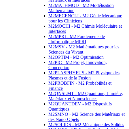
Matériaux et Interfaces
M2MATHMOD - M2 Modélisation
Mathématique
M2MECENCLI - M2 Génie Mécanique
pour les Cliniciens
M2MOCHI - M2 Chimie Moléculaire et
Interfaces
M2MPRI - M2 Fondements de
l'Informatique MPRI
M2MSV - M2 Mathématiques pour les
Sciences du Vivant
M2OPTIM - M2 Optimisation
M2PIC - M2 Projet, Innovation,
Conception
M2PLASPHYFUS - M2 Physique des
Plasmas et de la Fusion
M2PROBFIN - M2 Probabilités et
Finance
M2QNSLMT - M2 Quantique, Lumière,
Matériaux et Nanosciences
M2QUANTDEV - M2 Dispositifs
Quantiques
M2SMNO - M2 Science des Matériaux et
des Nano-Objets
M2SOLIDS - M2 Mécanique des Solides