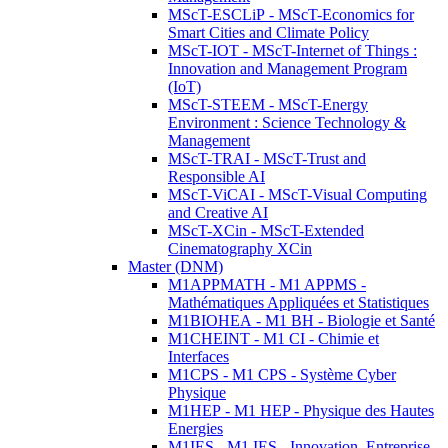
MScT-ESCLiP - MScT-Economics for
Smart Cities and Climate Policy
MScT-IOT - MScT-Internet of Things :
Innovation and Management Program
(IoT)
MScT-STEEM - MScT-Energy
Environment : Science Technology &
Management
MScT-TRAI - MScT-Trust and
Responsible AI
MScT-ViCAI - MScT-Visual Computing
and Creative AI
MScT-XCin - MScT-Extended
Cinematography XCin
Master (DNM)
M1APPMATH - M1 APPMS -
Mathématiques Appliquées et Statistiques
M1BIOHEA - M1 BH - Biologie et Santé
M1CHEINT - M1 CI - Chimie et
Interfaces
M1CPS - M1 CPS - Système Cyber
Physique
M1HEP - M1 HEP - Physique des Hautes
Energies
M1IES - M1 IES - Innovation, Entreprise