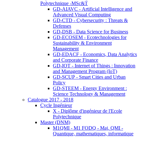
Polytechnique -MSc&T
GD-AIAVC - Artificial Intelligence and
Advanced Visual Computing
GD-CTD - Cybersecurity : Threats &
Defenses
GD-DSB - Data Science for Business
GD-ECOSEM - Ecotechnologies for
Sustainability & Environment
Management
GD-EDACF - Economics, Data Analytics
and Corporate Finance
GD-IOT - Internet of Things : Innovation
and Management Program (IoT)
GD-SCUP - Smart Cities and Urban
Policy
GD-STEEM - Energy Environment :
Science Technology & Management
Catalogue 2017 - 2018
Cycle Ingénieur
X - Diplôme d'ingénieur de l'Ecole
Polytechnique
Master (DNM)
M1QMI - M1 FODQ - Maj. QMI -
Quantique, mathematiques, informatique