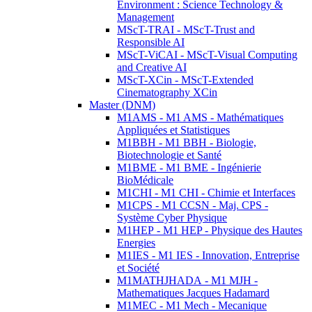
Environment : Science Technology &
Management
MScT-TRAI - MScT-Trust and
Responsible AI
MScT-ViCAI - MScT-Visual Computing
and Creative AI
MScT-XCin - MScT-Extended
Cinematography XCin
Master (DNM)
M1AMS - M1 AMS - Mathématiques
Appliquées et Statistiques
M1BBH - M1 BBH - Biologie,
Biotechnologie et Santé
M1BME - M1 BME - Ingénierie
BioMédicale
M1CHI - M1 CHI - Chimie et Interfaces
M1CPS - M1 CCSN - Maj. CPS -
Système Cyber Physique
M1HEP - M1 HEP - Physique des Hautes
Energies
M1IES - M1 IES - Innovation, Entreprise
et Société
M1MATHJHADA - M1 MJH -
Mathematiques Jacques Hadamard
M1MEC - M1 Mech - Mecanique