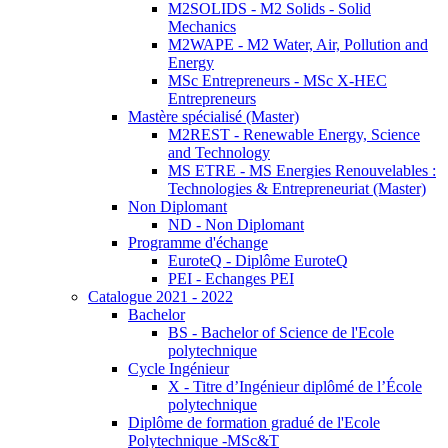
M2SOLIDS - M2 Solids - Solid
Mechanics
M2WAPE - M2 Water, Air, Pollution and
Energy
MSc Entrepreneurs - MSc X-HEC
Entrepreneurs
Mastère spécialisé (Master)
M2REST - Renewable Energy, Science
and Technology
MS ETRE - MS Energies Renouvelables :
Technologies & Entrepreneuriat (Master)
Non Diplomant
ND - Non Diplomant
Programme d'échange
EuroteQ - Diplôme EuroteQ
PEI - Echanges PEI
Catalogue 2021 - 2022
Bachelor
BS - Bachelor of Science de l'Ecole
polytechnique
Cycle Ingénieur
X - Titre d’Ingénieur diplômé de l’École
polytechnique
Diplôme de formation gradué de l'Ecole
Polytechnique -MSc&T