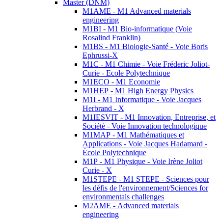
Master (DNM)
M1AME - M1 Advanced materials
engineering
M1BI - M1 Bio-informatique (Voie
Rosalind Franklin)
M1BS - M1 Biologie-Santé - Voie Boris
Ephrussi-X
M1C - M1 Chimie - Voie Fréderic Joliot-
Curie - Ecole Polytechnique
M1ECO - M1 Economie
M1HEP - M1 High Energy Physics
M1I - M1 Informatique - Voie Jacques
Herbrand - X
M1IESVIT - M1 Innovation, Entreprise, et
Société - Voie Innovation technologique
M1MAP - M1 Mathématiques et
Applications - Voie Jacques Hadamard -
École Polytechnique
M1P - M1 Physique - Voie Irène Joliot
Curie - X
M1STEPE - M1 STEPE - Sciences pour
les défis de l'environnement/Sciences for
environmentals challenges
M2AME - Advanced materials
engineering