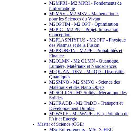
M2MPRI - M2 MPRI - Fondements de
l'Informatique
M2MSV - M2 MSV - Mathématiques
pour les Sciences du Vivant
M2OPTIM - M2 OPT - Optimisation
M2PIC - M2 PIC - Projet, Innovation,
Conception
M2PLASPHYFUS - M2 PPF - Physique
des Plasmas et de la Fusion
M2PROBFIN - M2 PF - Probabilités et
Finance
M2QLMN - M2 QLMN - Quantique,
Lumière, Matériaux et Nanosciences
M2QUANTDEV - M2 QD - Dispositifs
Quantiques
M2SMNO - M2 SMNO - Science des
Matériaux et des Nano-Objets
M2SOLIDS - M2 Solids - Mécanique des
Solides
M2TRADD - M2 TraDD - Transport et
Développement Durable
M2WAPE - M2 WAPE - Eau, Pollution de
l'Air et Energie
Master of Science (CGE)
MSc Entrepreneurs - MSc X-HEC