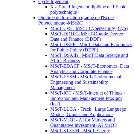
Cycle Ingénieur
X - Titre d’Ingénieur diplômé de l’École
polytechnique
Diplôme de formation gradué de l'Ecole
Polytechnique -MSc&T
MScT-CyS - MScT-Cybersecurity (CyS)
MScT-DDDF - MScT-Double Degree
Data and Finance (DDDF)
MScT-DEPP - MScT-Data and Economics
for Public Policy (DEPP)
MScT-DSAIB - MScT-Data Science and
AI for Business
MScT-EDACF - MScT-Economics, Data
Analytics and Corporate Finance
MScT-EESM - MScT-Environmental
Engineering and Sustainability
Management
MScT-IOT - MScT-Internet of Things :
Innovation and Management Program
(IoT)
MScT-LLGA - Track : Large Language
Models, Graphs and Applications
MScT-MaQI - AI for Markets and
Quantitative Investment (AI-MaQI)
MScT-STEEM - MScT-Energy