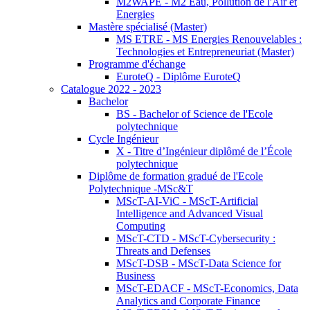
M2WAPE - M2 Eau, Pollution de l'Air et
Energies
Mastère spécialisé (Master)
MS ETRE - MS Energies Renouvelables :
Technologies et Entrepreneuriat (Master)
Programme d'échange
EuroteQ - Diplôme EuroteQ
Catalogue 2022 - 2023
Bachelor
BS - Bachelor of Science de l'Ecole
polytechnique
Cycle Ingénieur
X - Titre d’Ingénieur diplômé de l’École
polytechnique
Diplôme de formation gradué de l'Ecole
Polytechnique -MSc&T
MScT-AI-ViC - MScT-Artificial
Intelligence and Advanced Visual
Computing
MScT-CTD - MScT-Cybersecurity :
Threats and Defenses
MScT-DSB - MScT-Data Science for
Business
MScT-EDACF - MScT-Economics, Data
Analytics and Corporate Finance