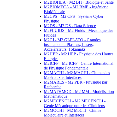
M2BIOHEA - M2 BH - Biologie et Santé
M2BIOMECA - M2 BME - Ingénierie
BioMédicale
M2CPS - M2 CPS - Système Cyber
Physique
M2DS - M2 DS - Data Science
M2FLUIDS - M2 Fluids - Mécanique des
Fluides
M2GI - M2 GI-PLATO - Grandes
installations - Plasmas, Lasers,
Accélérateurs, Tokamaks
M2HEP - M2 HEP - Physique des Hautes
Energies
M2ICFP - M2 ICFP - Centre International
de Physique Fondamentale
M2MACHI - M2 MACHI - Chimie des
Matériaux et Interfaces
M2MARES - M2 PBR - Physique par
Recherche
M2MATHMOD - M2 MM - Modélisation
Mathématique
M2MECENCLI - M2 MECENCLI -
Génie Mécanique pour les Cliniciens
M2MOCHI - M2 MoChI - Chimie
Moléculaire et Interfaces