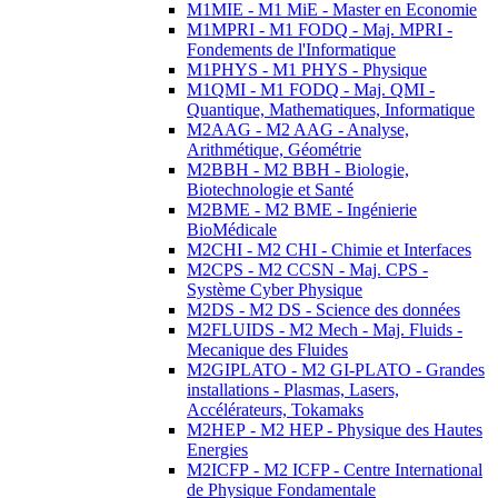
M1MIE - M1 MiE - Master en Economie
M1MPRI - M1 FODQ - Maj. MPRI -
Fondements de l'Informatique
M1PHYS - M1 PHYS - Physique
M1QMI - M1 FODQ - Maj. QMI -
Quantique, Mathematiques, Informatique
M2AAG - M2 AAG - Analyse,
Arithmétique, Géométrie
M2BBH - M2 BBH - Biologie,
Biotechnologie et Santé
M2BME - M2 BME - Ingénierie
BioMédicale
M2CHI - M2 CHI - Chimie et Interfaces
M2CPS - M2 CCSN - Maj. CPS -
Système Cyber Physique
M2DS - M2 DS - Science des données
M2FLUIDS - M2 Mech - Maj. Fluids -
Mecanique des Fluides
M2GIPLATO - M2 GI-PLATO - Grandes
installations - Plasmas, Lasers,
Accélérateurs, Tokamaks
M2HEP - M2 HEP - Physique des Hautes
Energies
M2ICFP - M2 ICFP - Centre International
de Physique Fondamentale