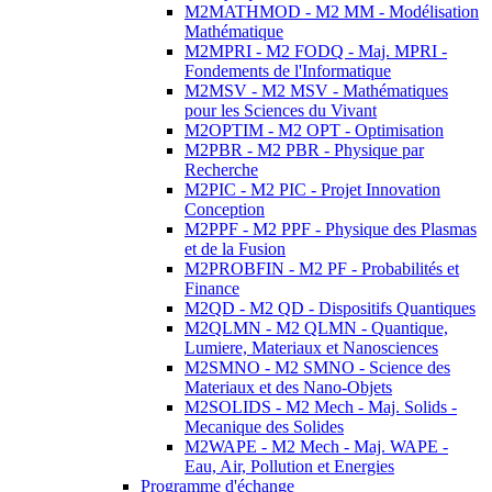
M2MATHMOD - M2 MM - Modélisation
Mathématique
M2MPRI - M2 FODQ - Maj. MPRI -
Fondements de l'Informatique
M2MSV - M2 MSV - Mathématiques
pour les Sciences du Vivant
M2OPTIM - M2 OPT - Optimisation
M2PBR - M2 PBR - Physique par
Recherche
M2PIC - M2 PIC - Projet Innovation
Conception
M2PPF - M2 PPF - Physique des Plasmas
et de la Fusion
M2PROBFIN - M2 PF - Probabilités et
Finance
M2QD - M2 QD - Dispositifs Quantiques
M2QLMN - M2 QLMN - Quantique,
Lumiere, Materiaux et Nanosciences
M2SMNO - M2 SMNO - Science des
Materiaux et des Nano-Objets
M2SOLIDS - M2 Mech - Maj. Solids -
Mecanique des Solides
M2WAPE - M2 Mech - Maj. WAPE -
Eau, Air, Pollution et Energies
Programme d'échange