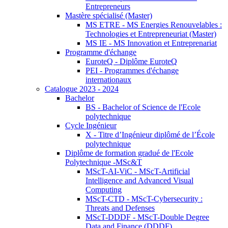
Entrepreneurs
Mastère spécialisé (Master)
MS ETRE - MS Energies Renouvelables :
Technologies et Entrepreneuriat (Master)
MS IE - MS Innovation et Entreprenariat
Programme d'échange
EuroteQ - Diplôme EuroteQ
PEI - Programmes d'échange
internationaux
Catalogue 2023 - 2024
Bachelor
BS - Bachelor of Science de l'Ecole
polytechnique
Cycle Ingénieur
X - Titre d’Ingénieur diplômé de l’École
polytechnique
Diplôme de formation gradué de l'Ecole
Polytechnique -MSc&T
MScT-AI-ViC - MScT-Artificial
Intelligence and Advanced Visual
Computing
MScT-CTD - MScT-Cybersecurity :
Threats and Defenses
MScT-DDDF - MScT-Double Degree
Data and Finance (DDDF)