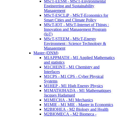
MScT-EESM - MScT-Environmental
Engineering and Sustainability
Management
MScT-ESCLiP - MScT-Economics for
Smart Cities and Climate Policy
MScT-IOT - MScT-Internet of Things :
Innovation and Management Program
(IoT)
MScT-STEEM - MScT-Energy
Environment : Science Technology &
Management
Master (DNM)
M1APPMATH - M1 Applied Mathematics
and statistics
M1CHEINT - M1 Chemistry and
Interfaces
M1CPS - M1 CPS - Cyber Physical
Systems
M1HEP - M1 High Energy Physics
M1MATHJHADA - M1 Mathematiques
Jacques Hadamard
M1MECHA - M1 Mechanics
M1MIE - M1 MIE - Master in Economics
M2BIOHEA - M2 Biology and Health
M2BIOMECA - M2 Biomeca -