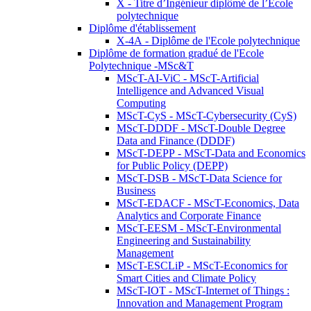
X - Titre d’Ingénieur diplômé de l’École
polytechnique
Diplôme d'établissement
X-4A - Diplôme de l'Ecole polytechnique
Diplôme de formation gradué de l'Ecole
Polytechnique -MSc&T
MScT-AI-ViC - MScT-Artificial
Intelligence and Advanced Visual
Computing
MScT-CyS - MScT-Cybersecurity (CyS)
MScT-DDDF - MScT-Double Degree
Data and Finance (DDDF)
MScT-DEPP - MScT-Data and Economics
for Public Policy (DEPP)
MScT-DSB - MScT-Data Science for
Business
MScT-EDACF - MScT-Economics, Data
Analytics and Corporate Finance
MScT-EESM - MScT-Environmental
Engineering and Sustainability
Management
MScT-ESCLiP - MScT-Economics for
Smart Cities and Climate Policy
MScT-IOT - MScT-Internet of Things :
Innovation and Management Program