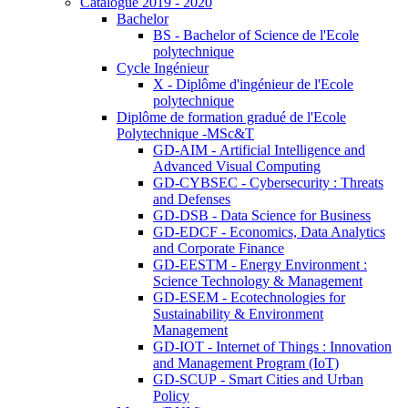
Catalogue 2019 - 2020
Bachelor
BS - Bachelor of Science de l'Ecole
polytechnique
Cycle Ingénieur
X - Diplôme d'ingénieur de l'Ecole
polytechnique
Diplôme de formation gradué de l'Ecole
Polytechnique -MSc&T
GD-AIM - Artificial Intelligence and
Advanced Visual Computing
GD-CYBSEC - Cybersecurity : Threats
and Defenses
GD-DSB - Data Science for Business
GD-EDCF - Economics, Data Analytics
and Corporate Finance
GD-EESTM - Energy Environment :
Science Technology & Management
GD-ESEM - Ecotechnologies for
Sustainability & Environment
Management
GD-IOT - Internet of Things : Innovation
and Management Program (IoT)
GD-SCUP - Smart Cities and Urban
Policy