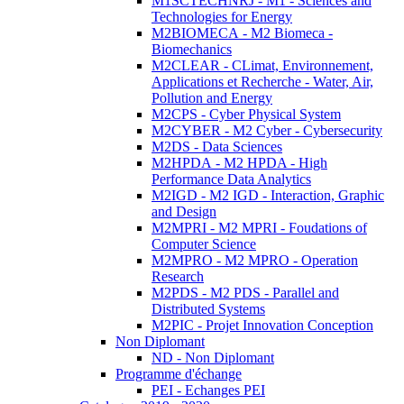
M1SCTECHNRJ - M1 - Sciences and
Technologies for Energy
M2BIOMECA - M2 Biomeca -
Biomechanics
M2CLEAR - CLimat, Environnement,
Applications et Recherche - Water, Air,
Pollution and Energy
M2CPS - Cyber Physical System
M2CYBER - M2 Cyber - Cybersecurity
M2DS - Data Sciences
M2HPDA - M2 HPDA - High
Performance Data Analytics
M2IGD - M2 IGD - Interaction, Graphic
and Design
M2MPRI - M2 MPRI - Foudations of
Computer Science
M2MPRO - M2 MPRO - Operation
Research
M2PDS - M2 PDS - Parallel and
Distributed Systems
M2PIC - Projet Innovation Conception
Non Diplomant
ND - Non Diplomant
Programme d'échange
PEI - Echanges PEI