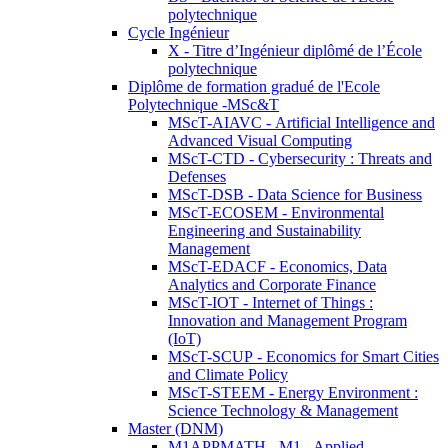
polytechnique
Cycle Ingénieur
X - Titre d’Ingénieur diplômé de l’École
polytechnique
Diplôme de formation gradué de l'Ecole
Polytechnique -MSc&T
MScT-AIAVC - Artificial Intelligence and
Advanced Visual Computing
MScT-CTD - Cybersecurity : Threats and
Defenses
MScT-DSB - Data Science for Business
MScT-ECOSEM - Environmental
Engineering and Sustainability
Management
MScT-EDACF - Economics, Data
Analytics and Corporate Finance
MScT-IOT - Internet of Things :
Innovation and Management Program
(IoT)
MScT-SCUP - Economics for Smart Cities
and Climate Policy
MScT-STEEM - Energy Environment :
Science Technology & Management
Master (DNM)
M1APPMATH - M1 - Applied