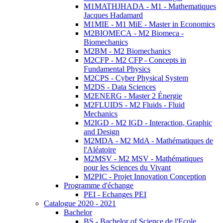
M1MATHJHADA - M1 - Mathematiques
Jacques Hadamard
M1MIE - M1 MiE - Master in Economics
M2BIOMECA - M2 Biomeca -
Biomechanics
M2BM - M2 Biomechanics
M2CFP - M2 CFP - Concepts in
Fundamental Physics
M2CPS - Cyber Physical System
M2DS - Data Sciences
M2ENERG - Master 2 Énergie
M2FLUIDS - M2 Fluids - Fluid
Mechanics
M2IGD - M2 IGD - Interaction, Graphic
and Design
M2MDA - M2 MdA - Mathématiques de
l'Aléatoire
M2MSV - M2 MSV - Mathématiques
pour les Sciences du Vivant
M2PIC - Projet Innovation Conception
Programme d'échange
PEI - Echanges PEI
Catalogue 2020 - 2021
Bachelor
BS - Bachelor of Science de l'Ecole