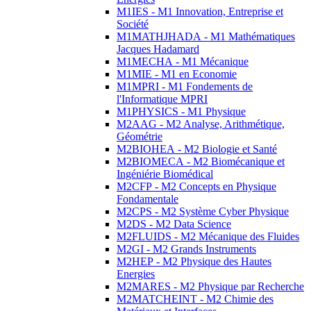
M1IES - M1 Innovation, Entreprise et
Société
M1MATHJHADA - M1 Mathématiques
Jacques Hadamard
M1MECHA - M1 Mécanique
M1MIE - M1 en Economie
M1MPRI - M1 Fondements de
l'Informatique MPRI
M1PHYSICS - M1 Physique
M2AAG - M2 Analyse, Arithmétique,
Géométrie
M2BIOHEA - M2 Biologie et Santé
M2BIOMECA - M2 Biomécanique et
Ingéniérie Biomédical
M2CFP - M2 Concepts en Physique
Fondamentale
M2CPS - M2 Système Cyber Physique
M2DS - M2 Data Science
M2FLUIDS - M2 Mécanique des Fluides
M2GI - M2 Grands Instruments
M2HEP - M2 Physique des Hautes
Energies
M2MARES - M2 Physique par Recherche
M2MATCHEINT - M2 Chimie des