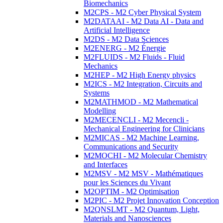
Biomechanics
M2CPS - M2 Cyber Physical System
M2DATAAI - M2 Data AI - Data and
Artificial Intelligence
M2DS - M2 Data Sciences
M2ENERG - M2 Énergie
M2FLUIDS - M2 Fluids - Fluid
Mechanics
M2HEP - M2 High Energy physics
M2ICS - M2 Integration, Circuits and
Systems
M2MATHMOD - M2 Mathematical
Modelling
M2MECENCLI - M2 Mecencli -
Mechanical Engineering for Clinicians
M2MICAS - M2 Machine Learning,
Communications and Security
M2MOCHI - M2 Molecular Chemistry
and Interfaces
M2MSV - M2 MSV - Mathématiques
pour les Sciences du Vivant
M2OPTIM - M2 Optimisation
M2PIC - M2 Projet Innovation Conception
M2QNSLMT - M2 Quantum, Light,
Materials and Nanosciences