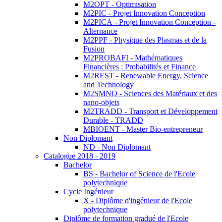
M2OPT - Optimisation
M2PIC - Projet Innovation Conception
M2PICA - Projet Innovation Conception -
Alternance
M2PPF - Physique des Plasmas et de la
Fusion
M2PROBAFI - Mathématiques
Financières : Probabilités et Finance
M2REST - Renewable Energy, Science
and Technology
M2SMNO - Sciences des Matériaux et des
nano-objets
M2TRADD - Transport et Développement
Durable - TRADD
MBIOENT - Master Bio-entrepreneur
Non Diplomant
ND - Non Diplomant
Catalogue 2018 - 2019
Bachelor
BS - Bachelor of Science de l'Ecole
polytechnique
Cycle Ingénieur
X - Diplôme d'ingénieur de l'Ecole
polytechnique
Diplôme de formation gradué de l'Ecole