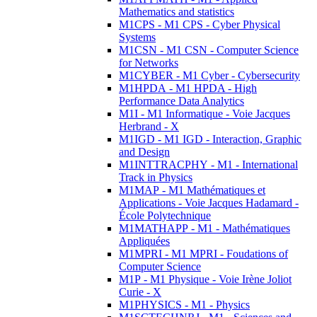
Mathematics and statistics
M1CPS - M1 CPS - Cyber Physical
Systems
M1CSN - M1 CSN - Computer Science
for Networks
M1CYBER - M1 Cyber - Cybersecurity
M1HPDA - M1 HPDA - High
Performance Data Analytics
M1I - M1 Informatique - Voie Jacques
Herbrand - X
M1IGD - M1 IGD - Interaction, Graphic
and Design
M1INTTRACPHY - M1 - International
Track in Physics
M1MAP - M1 Mathématiques et
Applications - Voie Jacques Hadamard -
École Polytechnique
M1MATHAPP - M1 - Mathématiques
Appliquées
M1MPRI - M1 MPRI - Foudations of
Computer Science
M1P - M1 Physique - Voie Irène Joliot
Curie - X
M1PHYSICS - M1 - Physics