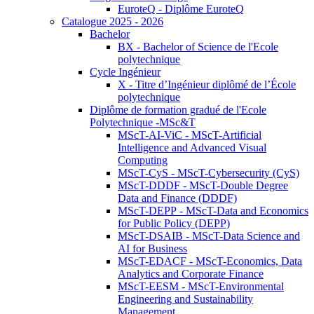
EuroteQ - Diplôme EuroteQ
Catalogue 2025 - 2026
Bachelor
BX - Bachelor of Science de l'Ecole
polytechnique
Cycle Ingénieur
X - Titre d’Ingénieur diplômé de l’École
polytechnique
Diplôme de formation gradué de l'Ecole
Polytechnique -MSc&T
MScT-AI-ViC - MScT-Artificial
Intelligence and Advanced Visual
Computing
MScT-CyS - MScT-Cybersecurity (CyS)
MScT-DDDF - MScT-Double Degree
Data and Finance (DDDF)
MScT-DEPP - MScT-Data and Economics
for Public Policy (DEPP)
MScT-DSAIB - MScT-Data Science and
AI for Business
MScT-EDACF - MScT-Economics, Data
Analytics and Corporate Finance
MScT-EESM - MScT-Environmental
Engineering and Sustainability
Management