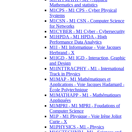
Mathematics and statistics
M1CPS - M1 CPS - Cyber Physical
Systems
M1CSN - M1 CSN - Computer Science
for Networks
M1CYBER - M1 Cyber - Cybersecurity
M1HPDA - M1 HPDA - High
Performance Data Analytics
M1I - M1 Informatique - Voie Jacques
Herbrand - X
M1IGD - M1 IGD - Interaction, Graphic
and Design
M1INTTRACPHY - M1 - International
Track in Physics
M1MAP - M1 Mathématiques et
Applications - Voie Jacques Hadamard -
École Polytechnique
M1MATHAPP - M1 - Mathématiques
Appliquées
M1MPRI - M1 MPRI - Foudations of
Computer Science
M1P - M1 Physique - Voie Irène Joliot
Curie - X
M1PHYSICS - M1 - Physics