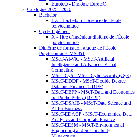
EuroteQ - Diplôme EuroteQ
Catalogue 2025 - 2026
Bachelor
BX - Bachelor of Science de l'Ecole
polytechnique
Cycle Ingénieur
X - Titre d’Ingénieur diplômé de l’École
polytechnique
Diplôme de formation gradué de l'Ecole
Polytechnique -MSc&T
MScT-AI-ViC - MScT-Artificial
Intelligence and Advanced Visual
Computing
MScT-CyS - MScT-Cybersecurity (CyS)
MScT-DDDF - MScT-Double Degree
Data and Finance (DDDF)
MScT-DEPP - MScT-Data and Economics
for Public Policy (DEPP)
MScT-DSAIB - MScT-Data Science and
AI for Business
MScT-EDACF - MScT-Economics, Data
Analytics and Corporate Finance
MScT-EESM - MScT-Environmental
Engineering and Sustainability
Management