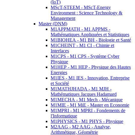
(IoT)
MScT-STEEM - MScT-Energy
Environment : Science Technology &
Management
Master (DNM)
M1APPMATH - M1 APPMS -
Mathématiques Appliquées et Statistiques
M1BIOHEA - M1 BH - Biologie et Santé
M1CHEINT - M1 CI - Chimie et
Interfaces
M1CPS - M1 CPS - Système Cyber
Physique
M1HEP - M1 HEP - Physique des Hautes
Energies
M1IES - M1 IES - Innovation, Entreprise
et Société
M1MATHJHADA - M1 MJH -
Mathématiques Jacques Hadamard
M1MECHA - M1 Mech - Mécanique
M1MIE - M1 MiE - Master en Economie
M1MPRI - M1 MPRI - Fondements de
l'Informatique
M1PHYSICS - M1 PHYS - Physique
M2AAG - M2 AAG - Analyse,
Arithmétique, Géométrie