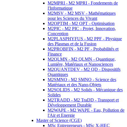
M2MPRI - M2 MPRI - Fondements de
l'Informatique
M2MSV - M2 MSV - Mathématiques
pour les Sciences du Vivant
M2OPTIM - M2 OPT - Optimisation
M2PIC - M2 PIC - Projet, Innovation,
Conception
M2PLASPHYFUS - M2 PPF - Physique
des Plasmas et de la Fusion
M2PROBFIN - M2 PF - Probabilités et
Finance
M2QLMN - M2 QLMN - Quantique,
Lumière, Matériaux et Nanosciences
M2QUANTDEV - M2 QD - Dispositifs
Quantiques
M2SMNO - M2 SMNO - Science des
Matériaux et des Nano-Objets
M2SOLIDS - M2 Solids - Mécanique des
Solides
M2TRADD - M2 TraDD - Transport et
Développement Durable
M2WAPE - M2 WAPE - Eau, Pollution de
l'Air et Energie
Master of Science (CGE)
MSc Entrepreneurs - MSc X-HEC