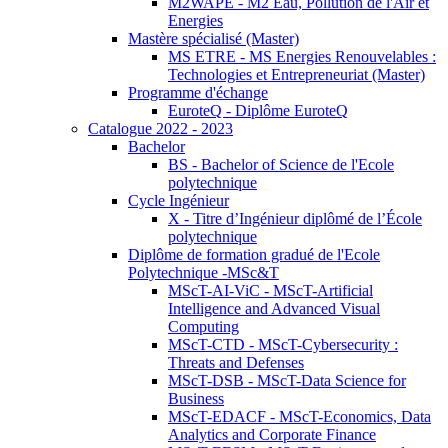
M2WAPE - M2 Eau, Pollution de l'Air et
Energies
Mastère spécialisé (Master)
MS ETRE - MS Energies Renouvelables :
Technologies et Entrepreneuriat (Master)
Programme d'échange
EuroteQ - Diplôme EuroteQ
Catalogue 2022 - 2023
Bachelor
BS - Bachelor of Science de l'Ecole
polytechnique
Cycle Ingénieur
X - Titre d’Ingénieur diplômé de l’École
polytechnique
Diplôme de formation gradué de l'Ecole
Polytechnique -MSc&T
MScT-AI-ViC - MScT-Artificial
Intelligence and Advanced Visual
Computing
MScT-CTD - MScT-Cybersecurity :
Threats and Defenses
MScT-DSB - MScT-Data Science for
Business
MScT-EDACF - MScT-Economics, Data
Analytics and Corporate Finance