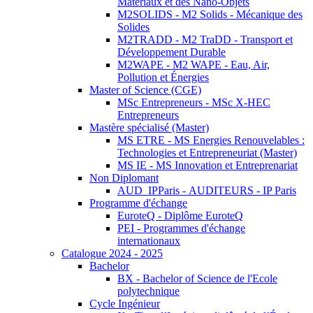
Matériaux et des Nano-Objets
M2SOLIDS - M2 Solids - Mécanique des
Solides
M2TRADD - M2 TraDD - Transport et
Développement Durable
M2WAPE - M2 WAPE - Eau, Air,
Pollution et Énergies
Master of Science (CGE)
MSc Entrepreneurs - MSc X-HEC
Entrepreneurs
Mastère spécialisé (Master)
MS ETRE - MS Energies Renouvelables :
Technologies et Entrepreneuriat (Master)
MS IE - MS Innovation et Entreprenariat
Non Diplomant
AUD_IPParis - AUDITEURS - IP Paris
Programme d'échange
EuroteQ - Diplôme EuroteQ
PEI - Programmes d'échange
internationaux
Catalogue 2024 - 2025
Bachelor
BX - Bachelor of Science de l'Ecole
polytechnique
Cycle Ingénieur