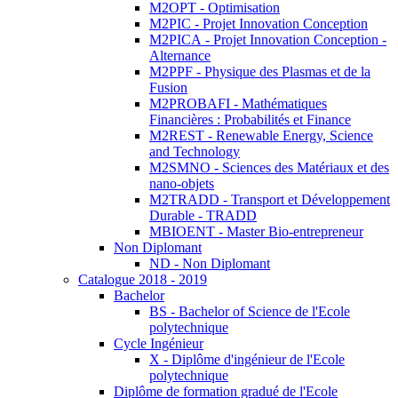
M2OPT - Optimisation
M2PIC - Projet Innovation Conception
M2PICA - Projet Innovation Conception -
Alternance
M2PPF - Physique des Plasmas et de la
Fusion
M2PROBAFI - Mathématiques
Financières : Probabilités et Finance
M2REST - Renewable Energy, Science
and Technology
M2SMNO - Sciences des Matériaux et des
nano-objets
M2TRADD - Transport et Développement
Durable - TRADD
MBIOENT - Master Bio-entrepreneur
Non Diplomant
ND - Non Diplomant
Catalogue 2018 - 2019
Bachelor
BS - Bachelor of Science de l'Ecole
polytechnique
Cycle Ingénieur
X - Diplôme d'ingénieur de l'Ecole
polytechnique
Diplôme de formation gradué de l'Ecole