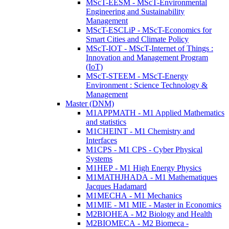
MScT-EESM - MScT-Environmental
Engineering and Sustainability
Management
MScT-ESCLiP - MScT-Economics for
Smart Cities and Climate Policy
MScT-IOT - MScT-Internet of Things :
Innovation and Management Program
(IoT)
MScT-STEEM - MScT-Energy
Environment : Science Technology &
Management
Master (DNM)
M1APPMATH - M1 Applied Mathematics
and statistics
M1CHEINT - M1 Chemistry and
Interfaces
M1CPS - M1 CPS - Cyber Physical
Systems
M1HEP - M1 High Energy Physics
M1MATHJHADA - M1 Mathematiques
Jacques Hadamard
M1MECHA - M1 Mechanics
M1MIE - M1 MIE - Master in Economics
M2BIOHEA - M2 Biology and Health
M2BIOMECA - M2 Biomeca -