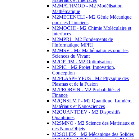
Matériaux et Interfaces
M2MATHMOD - M2 Modélisation
Mathématique
M2MECENCLI - M2 Génie Mécanique
pour les Cliniciens
M2MOCHI - M2 Chimie Moléculaire et
Interfaces
M2MPRI - M2 Fondements de
l'Informatique MPRI
M2MSV - M2 Mathématiques pour les
Sciences du Vivant
M2OPTIM - M2 Optimisation
M2PIC - M2 Projet, Innovation,
Conception
M2PLASPHYFUS - M2 Physique des
Plasmas et de la Fusion
M2PROBFIN - M2 Probabilités et
Finance
M2QNSLMT - M2 Quantique, Lumière,
Matériaux et Nanosciences
M2QUANTDEV - M2 Dispositifs
Quantiques
M2SMNO - M2 Science des Matériaux et
des Nano-Objets
M2SOLIDS - M2 Mécanique des Solides