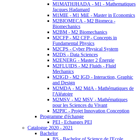
M1MATHJHADA - M1 - Mathematiques
Jacques Hadamard
M1MIE - M1 MiE - Master in Economics
M2BIOMECA - M2 Biomeca -
Biomechanics
M2BM - M2 Biomechanics
M2CFP - M2 CFP - Concepts in
Fundamental Physics
M2CPS - Cyber Physical System
M2DS - Data Sciences
M2ENERG - Master 2 Énergie
M2FLUIDS - M2 Fluids - Fluid
Mechanics
M2IGD - M2 IGD - Interaction, Graphic
and Design
M2MDA - M2 MdA - Mathématiques de
l'Aléatoire
M2MSV - M2 MSV - Mathématiques
pour les Sciences du Vivant
M2PIC - Projet Innovation Conception
Programme d'échange
PEI - Echanges PEI
Catalogue 2020 - 2021
Bachelor
BS - Bachelor of Science de l'Ecole