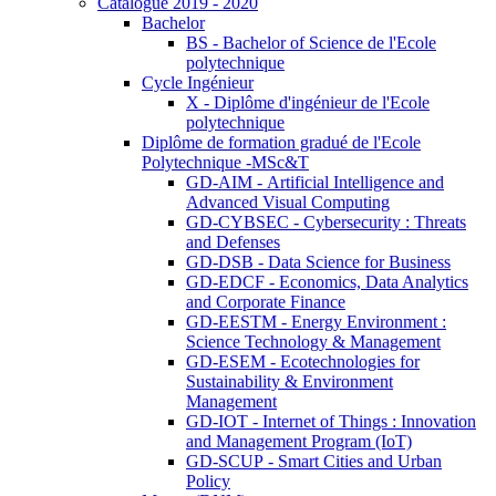
Catalogue 2019 - 2020
Bachelor
BS - Bachelor of Science de l'Ecole
polytechnique
Cycle Ingénieur
X - Diplôme d'ingénieur de l'Ecole
polytechnique
Diplôme de formation gradué de l'Ecole
Polytechnique -MSc&T
GD-AIM - Artificial Intelligence and
Advanced Visual Computing
GD-CYBSEC - Cybersecurity : Threats
and Defenses
GD-DSB - Data Science for Business
GD-EDCF - Economics, Data Analytics
and Corporate Finance
GD-EESTM - Energy Environment :
Science Technology & Management
GD-ESEM - Ecotechnologies for
Sustainability & Environment
Management
GD-IOT - Internet of Things : Innovation
and Management Program (IoT)
GD-SCUP - Smart Cities and Urban
Policy