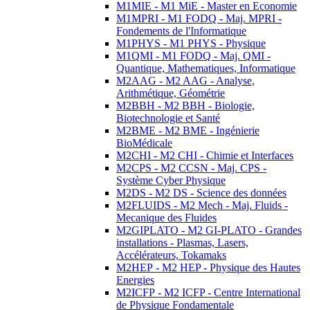
M1MIE - M1 MiE - Master en Economie
M1MPRI - M1 FODQ - Maj. MPRI -
Fondements de l'Informatique
M1PHYS - M1 PHYS - Physique
M1QMI - M1 FODQ - Maj. QMI -
Quantique, Mathematiques, Informatique
M2AAG - M2 AAG - Analyse,
Arithmétique, Géométrie
M2BBH - M2 BBH - Biologie,
Biotechnologie et Santé
M2BME - M2 BME - Ingénierie
BioMédicale
M2CHI - M2 CHI - Chimie et Interfaces
M2CPS - M2 CCSN - Maj. CPS -
Système Cyber Physique
M2DS - M2 DS - Science des données
M2FLUIDS - M2 Mech - Maj. Fluids -
Mecanique des Fluides
M2GIPLATO - M2 GI-PLATO - Grandes
installations - Plasmas, Lasers,
Accélérateurs, Tokamaks
M2HEP - M2 HEP - Physique des Hautes
Energies
M2ICFP - M2 ICFP - Centre International
de Physique Fondamentale