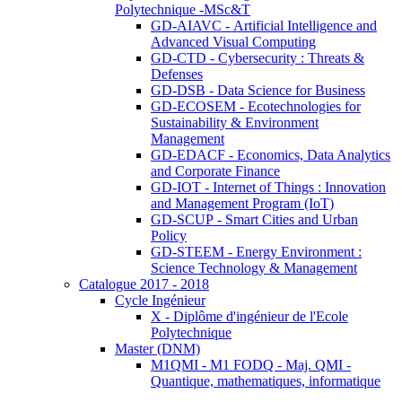
Polytechnique -MSc&T
GD-AIAVC - Artificial Intelligence and
Advanced Visual Computing
GD-CTD - Cybersecurity : Threats &
Defenses
GD-DSB - Data Science for Business
GD-ECOSEM - Ecotechnologies for
Sustainability & Environment
Management
GD-EDACF - Economics, Data Analytics
and Corporate Finance
GD-IOT - Internet of Things : Innovation
and Management Program (IoT)
GD-SCUP - Smart Cities and Urban
Policy
GD-STEEM - Energy Environment :
Science Technology & Management
Catalogue 2017 - 2018
Cycle Ingénieur
X - Diplôme d'ingénieur de l'Ecole
Polytechnique
Master (DNM)
M1QMI - M1 FODQ - Maj. QMI -
Quantique, mathematiques, informatique