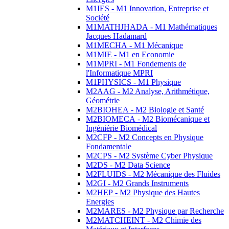
M1IES - M1 Innovation, Entreprise et
Société
M1MATHJHADA - M1 Mathématiques
Jacques Hadamard
M1MECHA - M1 Mécanique
M1MIE - M1 en Economie
M1MPRI - M1 Fondements de
l'Informatique MPRI
M1PHYSICS - M1 Physique
M2AAG - M2 Analyse, Arithmétique,
Géométrie
M2BIOHEA - M2 Biologie et Santé
M2BIOMECA - M2 Biomécanique et
Ingéniérie Biomédical
M2CFP - M2 Concepts en Physique
Fondamentale
M2CPS - M2 Système Cyber Physique
M2DS - M2 Data Science
M2FLUIDS - M2 Mécanique des Fluides
M2GI - M2 Grands Instruments
M2HEP - M2 Physique des Hautes
Energies
M2MARES - M2 Physique par Recherche
M2MATCHEINT - M2 Chimie des