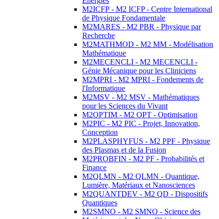
Energies
M2ICFP - M2 ICFP - Centre International
de Physique Fondamentale
M2MARES - M2 PBR - Physique par
Recherche
M2MATHMOD - M2 MM - Modélisation
Mathématique
M2MECENCLI - M2 MECENCLI -
Génie Mécanique pour les Cliniciens
M2MPRI - M2 MPRI - Fondements de
l'Informatique
M2MSV - M2 MSV - Mathématiques
pour les Sciences du Vivant
M2OPTIM - M2 OPT - Optimisation
M2PIC - M2 PIC - Projet, Innovation,
Conception
M2PLASPHYFUS - M2 PPF - Physique
des Plasmas et de la Fusion
M2PROBFIN - M2 PF - Probabilités et
Finance
M2QLMN - M2 QLMN - Quantique,
Lumière, Matériaux et Nanosciences
M2QUANTDEV - M2 QD - Dispositifs
Quantiques
M2SMNO - M2 SMNO - Science des