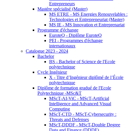
Entrepreneurs
Mastère spécialisé (Master)
MS ETRE - MS Energies Renouvelables :
Technologies et Entrepreneuriat (Master)
MS IE - MS Innovation et Entreprenariat
Programme d'échange
EuroteQ - Diplôme EuroteQ
PEI - Programmes d'échange
internationaux
Catalogue 2023 - 2024
Bachelor
BS - Bachelor of Science de l'Ecole
polytechnique
Cycle Ingénieur
X - Titre d’Ingénieur diplômé de l’École
polytechnique
Diplôme de formation gradué de l'Ecole
Polytechnique -MSc&T
MScT-AI-ViC - MScT-Artificial
Intelligence and Advanced Visual
Computing
MScT-CTD - MScT-Cybersecurity :
Threats and Defenses
MScT-DDDF - MScT-Double Degree
Data and Finance (DDDF)