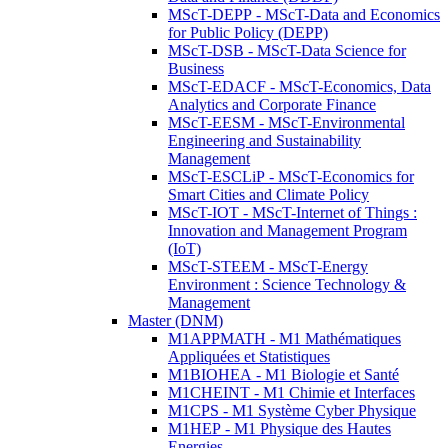
MScT-DEPP - MScT-Data and Economics
for Public Policy (DEPP)
MScT-DSB - MScT-Data Science for
Business
MScT-EDACF - MScT-Economics, Data
Analytics and Corporate Finance
MScT-EESM - MScT-Environmental
Engineering and Sustainability
Management
MScT-ESCLiP - MScT-Economics for
Smart Cities and Climate Policy
MScT-IOT - MScT-Internet of Things :
Innovation and Management Program
(IoT)
MScT-STEEM - MScT-Energy
Environment : Science Technology &
Management
Master (DNM)
M1APPMATH - M1 Mathématiques
Appliquées et Statistiques
M1BIOHEA - M1 Biologie et Santé
M1CHEINT - M1 Chimie et Interfaces
M1CPS - M1 Système Cyber Physique
M1HEP - M1 Physique des Hautes
Energies