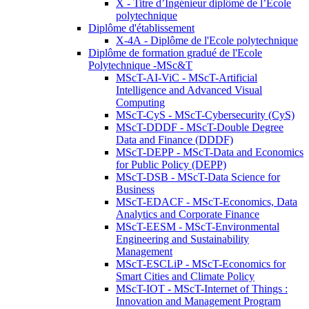
X - Titre d’Ingénieur diplômé de l’École
polytechnique
Diplôme d'établissement
X-4A - Diplôme de l'Ecole polytechnique
Diplôme de formation gradué de l'Ecole
Polytechnique -MSc&T
MScT-AI-ViC - MScT-Artificial
Intelligence and Advanced Visual
Computing
MScT-CyS - MScT-Cybersecurity (CyS)
MScT-DDDF - MScT-Double Degree
Data and Finance (DDDF)
MScT-DEPP - MScT-Data and Economics
for Public Policy (DEPP)
MScT-DSB - MScT-Data Science for
Business
MScT-EDACF - MScT-Economics, Data
Analytics and Corporate Finance
MScT-EESM - MScT-Environmental
Engineering and Sustainability
Management
MScT-ESCLiP - MScT-Economics for
Smart Cities and Climate Policy
MScT-IOT - MScT-Internet of Things :
Innovation and Management Program