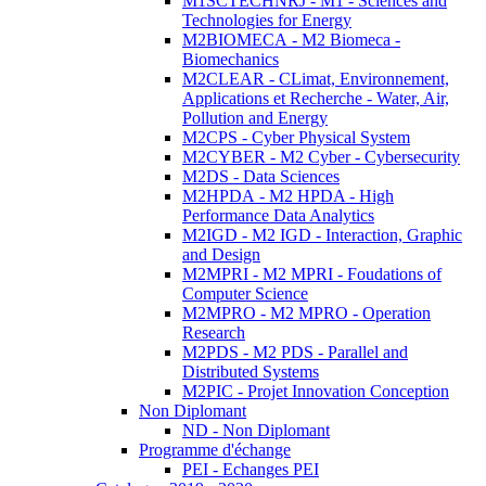
M1SCTECHNRJ - M1 - Sciences and
Technologies for Energy
M2BIOMECA - M2 Biomeca -
Biomechanics
M2CLEAR - CLimat, Environnement,
Applications et Recherche - Water, Air,
Pollution and Energy
M2CPS - Cyber Physical System
M2CYBER - M2 Cyber - Cybersecurity
M2DS - Data Sciences
M2HPDA - M2 HPDA - High
Performance Data Analytics
M2IGD - M2 IGD - Interaction, Graphic
and Design
M2MPRI - M2 MPRI - Foudations of
Computer Science
M2MPRO - M2 MPRO - Operation
Research
M2PDS - M2 PDS - Parallel and
Distributed Systems
M2PIC - Projet Innovation Conception
Non Diplomant
ND - Non Diplomant
Programme d'échange
PEI - Echanges PEI