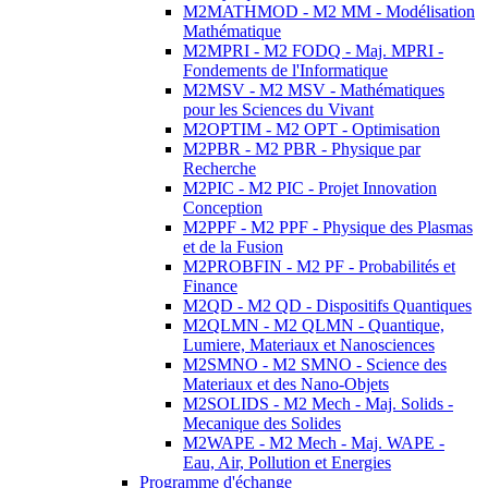
M2MATHMOD - M2 MM - Modélisation
Mathématique
M2MPRI - M2 FODQ - Maj. MPRI -
Fondements de l'Informatique
M2MSV - M2 MSV - Mathématiques
pour les Sciences du Vivant
M2OPTIM - M2 OPT - Optimisation
M2PBR - M2 PBR - Physique par
Recherche
M2PIC - M2 PIC - Projet Innovation
Conception
M2PPF - M2 PPF - Physique des Plasmas
et de la Fusion
M2PROBFIN - M2 PF - Probabilités et
Finance
M2QD - M2 QD - Dispositifs Quantiques
M2QLMN - M2 QLMN - Quantique,
Lumiere, Materiaux et Nanosciences
M2SMNO - M2 SMNO - Science des
Materiaux et des Nano-Objets
M2SOLIDS - M2 Mech - Maj. Solids -
Mecanique des Solides
M2WAPE - M2 Mech - Maj. WAPE -
Eau, Air, Pollution et Energies
Programme d'échange