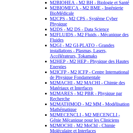
M2BIOHEA - M2 BH - Biologie et Santé
M2BIOMECA - M2 BME - Ingénierie
BioMédicale
M2CPS - M2 CPS - Système Cyber
Physique
M2DS - M2 DS - Data Science
M2FLUIDS - M2 Fluids - Mécanique des
Fluides
M2GI - M2 GI-PLATO - Grandes
installations - Plasmas, Lasers,
Accélérateurs, Tokamaks
M2HEP - M2 HEP - Physique des Hautes
Energies
M2ICFP - M2 ICFP - Centre International
de Physique Fondamentale
M2MACHI - M2 MACHI - Chimie des
Matériaux et Interfaces
M2MARES - M2 PBR - Physique par
Recherche
M2MATHMOD - M2 MM - Modélisation
Mathématique
M2MECENCLI - M2 MECENCLI -
Génie Mécanique pour les Cliniciens
M2MOCHI - M2 MoChI - Chimie
Moléculaire et Interfaces