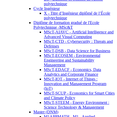
polytechnique
Cycle Ingénieur
X - Titre d’Ingénieur diplômé de l’École
polytechnique
Diplôme de formation gradué de l'Ecole
Polytechnique -MSc&T
MScT-AIAVC - Artificial Intelligence and
Advanced Visual Computing
MScT-CTD - Cybersecurity : Threats and
Defenses
MScT-DSB - Data Science for Business
MScT-ECOSEM - Environmental
Engineering and Sustainability
Management
MScT-EDACF - Economics, Data
Analytics and Corporate Finance
MScT-IOT - Internet of Things :
Innovation and Management Program
(IoT)
MScT-SCUP - Economics for Smart Cities
and Climate Policy
MScT-STEEM - Energy Environment :
Science Technology & Management
Master (DNM)
M1APPMATH - M1 - Applied