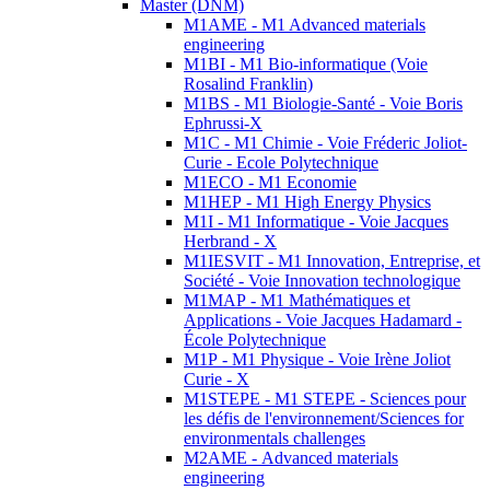
Master (DNM)
M1AME - M1 Advanced materials
engineering
M1BI - M1 Bio-informatique (Voie
Rosalind Franklin)
M1BS - M1 Biologie-Santé - Voie Boris
Ephrussi-X
M1C - M1 Chimie - Voie Fréderic Joliot-
Curie - Ecole Polytechnique
M1ECO - M1 Economie
M1HEP - M1 High Energy Physics
M1I - M1 Informatique - Voie Jacques
Herbrand - X
M1IESVIT - M1 Innovation, Entreprise, et
Société - Voie Innovation technologique
M1MAP - M1 Mathématiques et
Applications - Voie Jacques Hadamard -
École Polytechnique
M1P - M1 Physique - Voie Irène Joliot
Curie - X
M1STEPE - M1 STEPE - Sciences pour
les défis de l'environnement/Sciences for
environmentals challenges
M2AME - Advanced materials
engineering