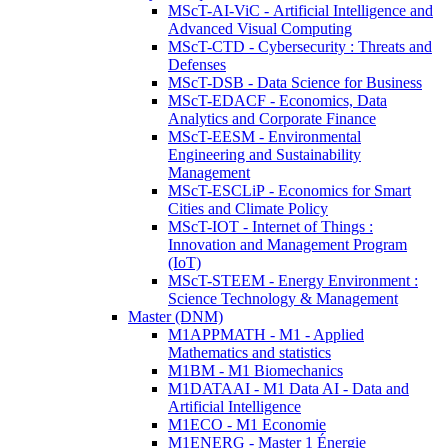
MScT-AI-ViC - Artificial Intelligence and
Advanced Visual Computing
MScT-CTD - Cybersecurity : Threats and
Defenses
MScT-DSB - Data Science for Business
MScT-EDACF - Economics, Data
Analytics and Corporate Finance
MScT-EESM - Environmental
Engineering and Sustainability
Management
MScT-ESCLiP - Economics for Smart
Cities and Climate Policy
MScT-IOT - Internet of Things :
Innovation and Management Program
(IoT)
MScT-STEEM - Energy Environment :
Science Technology & Management
Master (DNM)
M1APPMATH - M1 - Applied
Mathematics and statistics
M1BM - M1 Biomechanics
M1DATAAI - M1 Data AI - Data and
Artificial Intelligence
M1ECO - M1 Economie
M1ENERG - Master 1 Énergie