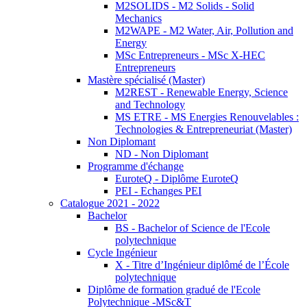
M2SOLIDS - M2 Solids - Solid
Mechanics
M2WAPE - M2 Water, Air, Pollution and
Energy
MSc Entrepreneurs - MSc X-HEC
Entrepreneurs
Mastère spécialisé (Master)
M2REST - Renewable Energy, Science
and Technology
MS ETRE - MS Energies Renouvelables :
Technologies & Entrepreneuriat (Master)
Non Diplomant
ND - Non Diplomant
Programme d'échange
EuroteQ - Diplôme EuroteQ
PEI - Echanges PEI
Catalogue 2021 - 2022
Bachelor
BS - Bachelor of Science de l'Ecole
polytechnique
Cycle Ingénieur
X - Titre d’Ingénieur diplômé de l’École
polytechnique
Diplôme de formation gradué de l'Ecole
Polytechnique -MSc&T