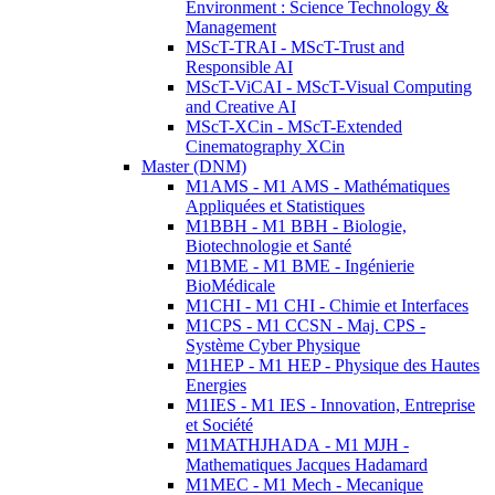
Environment : Science Technology &
Management
MScT-TRAI - MScT-Trust and
Responsible AI
MScT-ViCAI - MScT-Visual Computing
and Creative AI
MScT-XCin - MScT-Extended
Cinematography XCin
Master (DNM)
M1AMS - M1 AMS - Mathématiques
Appliquées et Statistiques
M1BBH - M1 BBH - Biologie,
Biotechnologie et Santé
M1BME - M1 BME - Ingénierie
BioMédicale
M1CHI - M1 CHI - Chimie et Interfaces
M1CPS - M1 CCSN - Maj. CPS -
Système Cyber Physique
M1HEP - M1 HEP - Physique des Hautes
Energies
M1IES - M1 IES - Innovation, Entreprise
et Société
M1MATHJHADA - M1 MJH -
Mathematiques Jacques Hadamard
M1MEC - M1 Mech - Mecanique