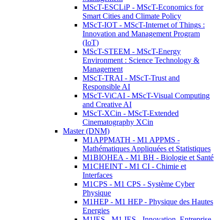
MScT-ESCLiP - MScT-Economics for
Smart Cities and Climate Policy
MScT-IOT - MScT-Internet of Things :
Innovation and Management Program
(IoT)
MScT-STEEM - MScT-Energy
Environment : Science Technology &
Management
MScT-TRAI - MScT-Trust and
Responsible AI
MScT-ViCAI - MScT-Visual Computing
and Creative AI
MScT-XCin - MScT-Extended
Cinematography XCin
Master (DNM)
M1APPMATH - M1 APPMS -
Mathématiques Appliquées et Statistiques
M1BIOHEA - M1 BH - Biologie et Santé
M1CHEINT - M1 CI - Chimie et
Interfaces
M1CPS - M1 CPS - Système Cyber
Physique
M1HEP - M1 HEP - Physique des Hautes
Energies
M1IES - M1 IES - Innovation, Entreprise