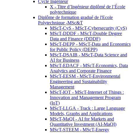
Cycle Ingénieur
X - Titre d’Ingénieur diplômé de l’École
polytechnique
Diplôme de formation gradué de l'Ecole
Polytechnique -MSc&T
MScT-CyS - MScT-Cybersecurity (CyS)
MScT-DDDF - MScT-Double Degree
Data and Finance (DDDF)
MScT-DEPP - MScT-Data and Economics
for Public Policy (DEPP)
MScT-DSAIB - MScT-Data Science and
AI for Business
MScT-EDACF - MScT-Economics, Data
Analytics and Corporate Finance
MScT-EESM - MScT-Environmental
Engineering and Sustainability
Management
MScT-IOT - MScT-Internet of Things :
Innovation and Management Program
(IoT)
MScT-LLGA - Track : Large Language
Models, Graphs and Applications
MScT-MaQI - AI for Markets and
Quantitative Investment (AI-MaQI)
MScT-STEEM - MScT-Energy