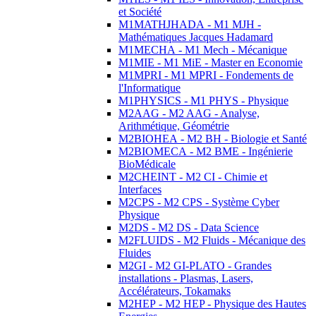
et Société
M1MATHJHADA - M1 MJH -
Mathématiques Jacques Hadamard
M1MECHA - M1 Mech - Mécanique
M1MIE - M1 MiE - Master en Economie
M1MPRI - M1 MPRI - Fondements de
l'Informatique
M1PHYSICS - M1 PHYS - Physique
M2AAG - M2 AAG - Analyse,
Arithmétique, Géométrie
M2BIOHEA - M2 BH - Biologie et Santé
M2BIOMECA - M2 BME - Ingénierie
BioMédicale
M2CHEINT - M2 CI - Chimie et
Interfaces
M2CPS - M2 CPS - Système Cyber
Physique
M2DS - M2 DS - Data Science
M2FLUIDS - M2 Fluids - Mécanique des
Fluides
M2GI - M2 GI-PLATO - Grandes
installations - Plasmas, Lasers,
Accélérateurs, Tokamaks
M2HEP - M2 HEP - Physique des Hautes