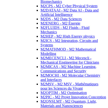
Biomechanics
M2CPS - M2 Cyber Physical System
M2DATAAI - M2 Data AI - Data and
Artificial Intelligence
M2DS - M2 Data Sciences
M2ENERG - M2 Énergie
M2FLUIDS - M2 Fluids - Fluid
Mechanics
M2HEP - M2 High Energy physics
M2ICS - M2 Integration, Circuits and
Systems
M2MATHMOD - M2 Mathematical
Modelling
M2MECENCLI - M2 Mecencli -
Mechanical Engineering for Clinicians
M2MICAS - M2 Machine Learning,
Communications and Security
M2MOCHI - M2 Molecular Chemistry
and Interfaces
M2MSV - M2 MSV - Mathématiques
pour les Sciences du Vivant
M2OPTIM - M2 Optimisation
M2PIC - M2 Projet Innovation Conception
M2QNSLMT - M2 Quantum, Light,
Materials and Nanosciences