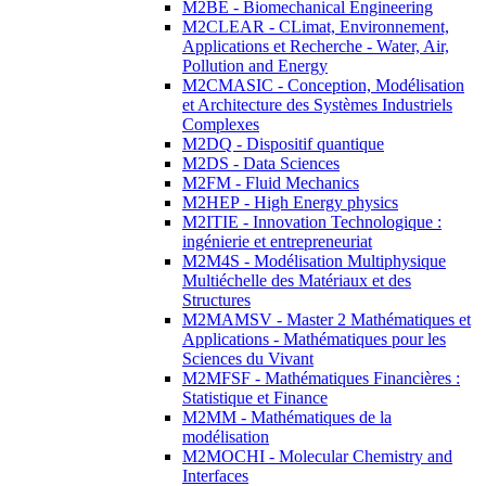
M2BE - Biomechanical Engineering
M2CLEAR - CLimat, Environnement,
Applications et Recherche - Water, Air,
Pollution and Energy
M2CMASIC - Conception, Modélisation
et Architecture des Systèmes Industriels
Complexes
M2DQ - Dispositif quantique
M2DS - Data Sciences
M2FM - Fluid Mechanics
M2HEP - High Energy physics
M2ITIE - Innovation Technologique :
ingénierie et entrepreneuriat
M2M4S - Modélisation Multiphysique
Multiéchelle des Matériaux et des
Structures
M2MAMSV - Master 2 Mathématiques et
Applications - Mathématiques pour les
Sciences du Vivant
M2MFSF - Mathématiques Financières :
Statistique et Finance
M2MM - Mathématiques de la
modélisation
M2MOCHI - Molecular Chemistry and
Interfaces