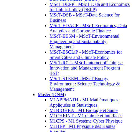
MScT-DEPP - MScT-Data and Economics
for Public Policy (DEPP)
MScT-DSB - MScT-Data Science for
Business
MScT-EDACF - MScT-Economics, Data
Analytics and Corporate Finance
MScT-EESM - MScT-Environmental
Engineering and Sustainability
Management
MScT-ESCLiP - MScT-Economics for
Smart Cities and Climate Policy
MScT-IOT - MScT-Internet of Things :
Innovation and Management Program
(IoT)
MScT-STEEM - MScT-Energy
Environment : Science Technology &
Management
Master (DNM)
M1APPMATH - M1 Mathématiques
Appliquées et Statistiques
M1BIOHEA - M1 Biologie et Santé
M1CHEINT - M1 Chimie et Interfaces
M1CPS - M1 Système Cyber Physique
M1HEP - M1 Physique des Hautes
Energies