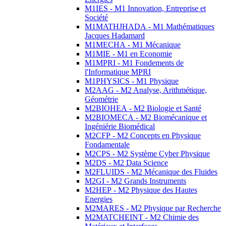
M1IES - M1 Innovation, Entreprise et
Société
M1MATHJHADA - M1 Mathématiques
Jacques Hadamard
M1MECHA - M1 Mécanique
M1MIE - M1 en Economie
M1MPRI - M1 Fondements de
l'Informatique MPRI
M1PHYSICS - M1 Physique
M2AAG - M2 Analyse, Arithmétique,
Géométrie
M2BIOHEA - M2 Biologie et Santé
M2BIOMECA - M2 Biomécanique et
Ingéniérie Biomédical
M2CFP - M2 Concepts en Physique
Fondamentale
M2CPS - M2 Système Cyber Physique
M2DS - M2 Data Science
M2FLUIDS - M2 Mécanique des Fluides
M2GI - M2 Grands Instruments
M2HEP - M2 Physique des Hautes
Energies
M2MARES - M2 Physique par Recherche
M2MATCHEINT - M2 Chimie des