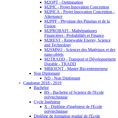
M2OPT - Optimisation
M2PIC - Projet Innovation Conception
M2PICA - Projet Innovation Conception -
Alternance
M2PPF - Physique des Plasmas et de la
Fusion
M2PROBAFI - Mathématiques
Financières : Probabilités et Finance
M2REST - Renewable Energy, Science
and Technology
M2SMNO - Sciences des Matériaux et des
nano-objets
M2TRADD - Transport et Développement
Durable - TRADD
MBIOENT - Master Bio-entrepreneur
Non Diplomant
ND - Non Diplomant
Catalogue 2018 - 2019
Bachelor
BS - Bachelor of Science de l'Ecole
polytechnique
Cycle Ingénieur
X - Diplôme d'ingénieur de l'Ecole
polytechnique
Diplôme de formation gradué de l'Ecole