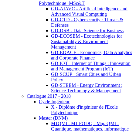
Polytechnique -MSc&T
GD-AIAVC - Artificial Intelligence and
Advanced Visual Computing
GD-CTD - Cybersecurity : Threats &
Defenses
GD-DSB - Data Science for Business
GD-ECOSEM - Ecotechnologies for
Sustainability & Environment
Management
GD-EDACF - Economics, Data Analytics
and Corporate Finance
GD-IOT - Internet of Things : Innovation
and Management Program (IoT)
GD-SCUP - Smart Cities and Urban
Policy
GD-STEEM - Energy Environment :
Science Technology & Management
Catalogue 2017 - 2018
Cycle Ingénieur
X - Diplôme d'ingénieur de l'Ecole
Polytechnique
Master (DNM)
M1QMI - M1 FODQ - Maj. QMI -
Quantique, mathematiques, informatique