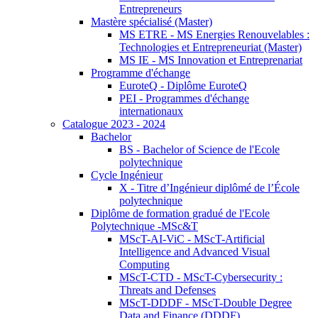
Entrepreneurs
Mastère spécialisé (Master)
MS ETRE - MS Energies Renouvelables :
Technologies et Entrepreneuriat (Master)
MS IE - MS Innovation et Entreprenariat
Programme d'échange
EuroteQ - Diplôme EuroteQ
PEI - Programmes d'échange
internationaux
Catalogue 2023 - 2024
Bachelor
BS - Bachelor of Science de l'Ecole
polytechnique
Cycle Ingénieur
X - Titre d’Ingénieur diplômé de l’École
polytechnique
Diplôme de formation gradué de l'Ecole
Polytechnique -MSc&T
MScT-AI-ViC - MScT-Artificial
Intelligence and Advanced Visual
Computing
MScT-CTD - MScT-Cybersecurity :
Threats and Defenses
MScT-DDDF - MScT-Double Degree
Data and Finance (DDDF)