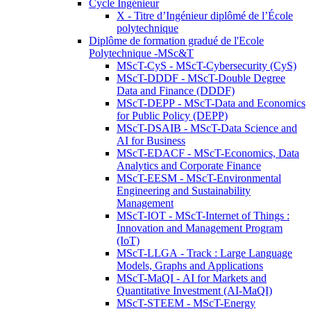
Cycle Ingénieur
X - Titre d’Ingénieur diplômé de l’École
polytechnique
Diplôme de formation gradué de l'Ecole
Polytechnique -MSc&T
MScT-CyS - MScT-Cybersecurity (CyS)
MScT-DDDF - MScT-Double Degree
Data and Finance (DDDF)
MScT-DEPP - MScT-Data and Economics
for Public Policy (DEPP)
MScT-DSAIB - MScT-Data Science and
AI for Business
MScT-EDACF - MScT-Economics, Data
Analytics and Corporate Finance
MScT-EESM - MScT-Environmental
Engineering and Sustainability
Management
MScT-IOT - MScT-Internet of Things :
Innovation and Management Program
(IoT)
MScT-LLGA - Track : Large Language
Models, Graphs and Applications
MScT-MaQI - AI for Markets and
Quantitative Investment (AI-MaQI)
MScT-STEEM - MScT-Energy