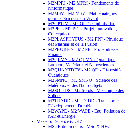
M2MPRI - M2 MPRI - Fondements de
l'Informatique
M2MSV - M2 MSV - Mathématiques
pour les Sciences du Vivant
M2OPTIM - M2 OPT - Optimisation
M2PIC - M2 PIC - Projet, Innovation,
Conception
M2PLASPHYFUS - M2 PPF - Physique
des Plasmas et de la Fusion
M2PROBFIN - M2 PF - Probabilités et
Finance
M2QLMN - M2 QLMN - Quantique,
Lumière, Matériaux et Nanosciences
M2QUANTDEV - M2 QD - Dispositifs
Quantiques
M2SMNO - M2 SMNO - Science des
Matériaux et des Nano-Objets
M2SOLIDS - M2 Solids - Mécanique des
Solides
M2TRADD - M2 TraDD - Transport et
Développement Durable
M2WAPE - M2 WAPE - Eau, Pollution de
l'Air et Energie
Master of Science (CGE)
MSc Entrepreneurs - MSc X-HEC