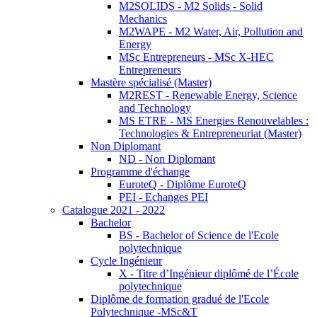
M2SOLIDS - M2 Solids - Solid
Mechanics
M2WAPE - M2 Water, Air, Pollution and
Energy
MSc Entrepreneurs - MSc X-HEC
Entrepreneurs
Mastère spécialisé (Master)
M2REST - Renewable Energy, Science
and Technology
MS ETRE - MS Energies Renouvelables :
Technologies & Entrepreneuriat (Master)
Non Diplomant
ND - Non Diplomant
Programme d'échange
EuroteQ - Diplôme EuroteQ
PEI - Echanges PEI
Catalogue 2021 - 2022
Bachelor
BS - Bachelor of Science de l'Ecole
polytechnique
Cycle Ingénieur
X - Titre d’Ingénieur diplômé de l’École
polytechnique
Diplôme de formation gradué de l'Ecole
Polytechnique -MSc&T