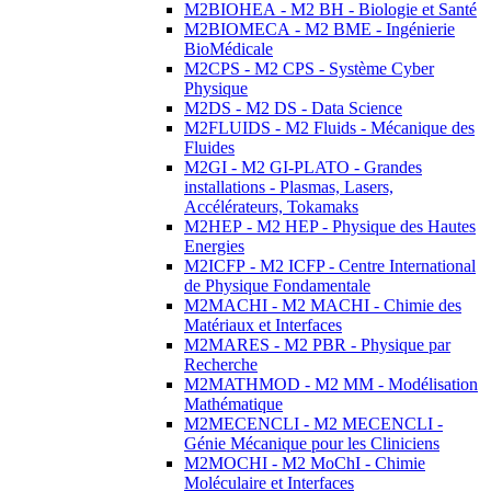
M2BIOHEA - M2 BH - Biologie et Santé
M2BIOMECA - M2 BME - Ingénierie
BioMédicale
M2CPS - M2 CPS - Système Cyber
Physique
M2DS - M2 DS - Data Science
M2FLUIDS - M2 Fluids - Mécanique des
Fluides
M2GI - M2 GI-PLATO - Grandes
installations - Plasmas, Lasers,
Accélérateurs, Tokamaks
M2HEP - M2 HEP - Physique des Hautes
Energies
M2ICFP - M2 ICFP - Centre International
de Physique Fondamentale
M2MACHI - M2 MACHI - Chimie des
Matériaux et Interfaces
M2MARES - M2 PBR - Physique par
Recherche
M2MATHMOD - M2 MM - Modélisation
Mathématique
M2MECENCLI - M2 MECENCLI -
Génie Mécanique pour les Cliniciens
M2MOCHI - M2 MoChI - Chimie
Moléculaire et Interfaces