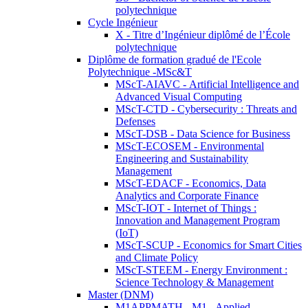
polytechnique
Cycle Ingénieur
X - Titre d’Ingénieur diplômé de l’École
polytechnique
Diplôme de formation gradué de l'Ecole
Polytechnique -MSc&T
MScT-AIAVC - Artificial Intelligence and
Advanced Visual Computing
MScT-CTD - Cybersecurity : Threats and
Defenses
MScT-DSB - Data Science for Business
MScT-ECOSEM - Environmental
Engineering and Sustainability
Management
MScT-EDACF - Economics, Data
Analytics and Corporate Finance
MScT-IOT - Internet of Things :
Innovation and Management Program
(IoT)
MScT-SCUP - Economics for Smart Cities
and Climate Policy
MScT-STEEM - Energy Environment :
Science Technology & Management
Master (DNM)
M1APPMATH - M1 - Applied