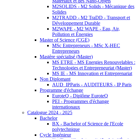
Matériaux et des Nano-Objets
M2SOLIDS - M2 Solids - Mécanique des
Solides
M2TRADD - M2 TraDD - Transport et
Développement Durable
M2WAPE - M2 WAPE - Eau, Air,
Pollution et Énergies
Master of Science (CGE)
MSc Entrepreneurs - MSc X-HEC
Entrepreneurs
Mastère spécialisé (Master)
MS ETRE - MS Energies Renouvelables :
Technologies et Entrepreneuriat (Master)
MS IE - MS Innovation et Entreprenariat
Non Diplomant
AUD_IPParis - AUDITEURS - IP Paris
Programme d'échange
EuroteQ - Diplôme EuroteQ
PEI - Programmes d'échange
internationaux
Catalogue 2024 - 2025
Bachelor
BX - Bachelor of Science de l'Ecole
polytechnique
Cycle Ingénieur