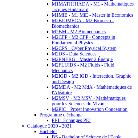
M1MATHJHADA - M1 - Mathematiques
Jacques Hadamard
M1MIE - M1 MiE - Master in Economics
M2BIOMECA - M2 Biomeca -
Biomechanics
M2BM - M2 Biomechanics
M2CFP - M2 CFP - Concepts in
Fundamental Physics
M2CPS - Cyber Physical System
M2DS - Data Sciences
M2ENERG - Master 2 Énergie
M2FLUIDS - M2 Fluids - Fluid
Mechanics
M2IGD - M2 IGD - Interaction, Graphic
and Design
M2MDA - M2 MdA - Mathématiques de
l'Aléatoire
M2MSV - M2 MSV - Mathématiques
pour les Sciences du Vivant
M2PIC - Projet Innovation Conception
Programme d'échange
PEI - Echanges PEI
Catalogue 2020 - 2021
Bachelor
BS - Bachelor of Science de l'Ecole