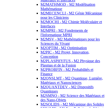
Matériaux et Interfaces
M2MATHMOD - M2 Modélisation
Mathématique
M2MECENCLI - M2 Génie Mécanique
pour les Cliniciens
M2MOCHI - M2 Chimie Moléculaire et
Interfaces
M2MPRI - M2 Fondements de
l'Informatique MPRI
M2MSV - M2 Mathématiques pour les
Sciences du Vivant
M2OPTIM - M2 Optimisation
M2PIC - M2 Projet, Innovation,
Conception
M2PLASPHYFUS - M2 Physique des
Plasmas et de la Fusion
M2PROBFIN - M2 Probabilités et
Finance
M2QNSLMT - M2 Quantique, Lumière,
Matériaux et Nanosciences
M2QUANTDEV - M2 Dispositifs
Quantiques
M2SMNO - M2 Science des Matériaux et
des Nano-Objets
M2SOLIDS - M2 Mécanique des Solides