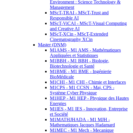
Environment : Science Technology &
Management
MScT-TRAI - MScT-Trust and
Responsible AI
MScT-ViCAI - MScT-Visual Computing
and Creative AI
MScT-XCin - MScT-Extended
Cinematography XCin
Master (DNM)
M1AMS - M1 AMS - Mathématiques
Appliquées et Statistiques
M1BBH - M1 BBH - Biologie,
Biotechnologie et Santé
M1BME - M1 BME - Ingénierie
BioMédicale
M1CHI - M1 CHI - Chimie et Interfaces
M1CPS - M1 CCSN - Maj. CPS -
Système Cyber Physique
M1HEP - M1 HEP - Physique des Hautes
Energies
M1IES - M1 IES - Innovation, Entreprise
et Société
M1MATHJHADA - M1 MJH -
Mathematiques Jacques Hadamard
M1MEC - M1 Mech - Mecanique