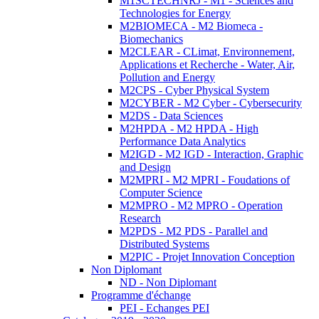
M1SCTECHNRJ - M1 - Sciences and
Technologies for Energy
M2BIOMECA - M2 Biomeca -
Biomechanics
M2CLEAR - CLimat, Environnement,
Applications et Recherche - Water, Air,
Pollution and Energy
M2CPS - Cyber Physical System
M2CYBER - M2 Cyber - Cybersecurity
M2DS - Data Sciences
M2HPDA - M2 HPDA - High
Performance Data Analytics
M2IGD - M2 IGD - Interaction, Graphic
and Design
M2MPRI - M2 MPRI - Foudations of
Computer Science
M2MPRO - M2 MPRO - Operation
Research
M2PDS - M2 PDS - Parallel and
Distributed Systems
M2PIC - Projet Innovation Conception
Non Diplomant
ND - Non Diplomant
Programme d'échange
PEI - Echanges PEI