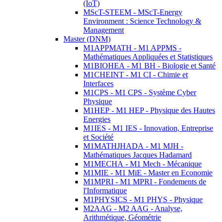
(IoT)
MScT-STEEM - MScT-Energy
Environment : Science Technology &
Management
Master (DNM)
M1APPMATH - M1 APPMS -
Mathématiques Appliquées et Statistiques
M1BIOHEA - M1 BH - Biologie et Santé
M1CHEINT - M1 CI - Chimie et
Interfaces
M1CPS - M1 CPS - Système Cyber
Physique
M1HEP - M1 HEP - Physique des Hautes
Energies
M1IES - M1 IES - Innovation, Entreprise
et Société
M1MATHJHADA - M1 MJH -
Mathématiques Jacques Hadamard
M1MECHA - M1 Mech - Mécanique
M1MIE - M1 MiE - Master en Economie
M1MPRI - M1 MPRI - Fondements de
l'Informatique
M1PHYSICS - M1 PHYS - Physique
M2AAG - M2 AAG - Analyse,
Arithmétique, Géométrie