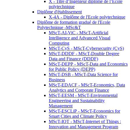
X - Titre d’Ingénieur diplômé de l’École
polytechnique
Diplôme d'établissement
X-4A - Diplôme de l'Ecole polytechnique
Diplôme de formation gradué de l'Ecole
Polytechnique -MSc&T
MScT-AI-ViC - MScT-Artificial
Intelligence and Advanced Visual
Computing
MScT-CyS - MScT-Cybersecurity (CyS)
MScT-DDDF - MScT-Double Degree
Data and Finance (DDDF)
MScT-DEPP - MScT-Data and Economics
for Public Policy (DEPP)
MScT-DSB - MScT-Data Science for
Business
MScT-EDACF - MScT-Economics, Data
Analytics and Corporate Finance
MScT-EESM - MScT-Environmental
Engineering and Sustainability
Management
MScT-ESCLiP - MScT-Economics for
Smart Cities and Climate Policy
MScT-IOT - MScT-Internet of Things :
Innovation and Management Program