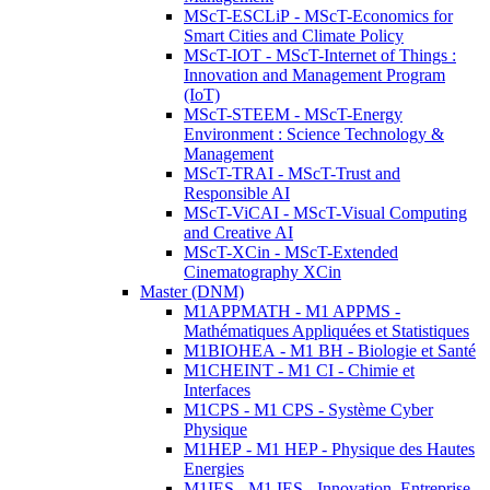
MScT-ESCLiP - MScT-Economics for
Smart Cities and Climate Policy
MScT-IOT - MScT-Internet of Things :
Innovation and Management Program
(IoT)
MScT-STEEM - MScT-Energy
Environment : Science Technology &
Management
MScT-TRAI - MScT-Trust and
Responsible AI
MScT-ViCAI - MScT-Visual Computing
and Creative AI
MScT-XCin - MScT-Extended
Cinematography XCin
Master (DNM)
M1APPMATH - M1 APPMS -
Mathématiques Appliquées et Statistiques
M1BIOHEA - M1 BH - Biologie et Santé
M1CHEINT - M1 CI - Chimie et
Interfaces
M1CPS - M1 CPS - Système Cyber
Physique
M1HEP - M1 HEP - Physique des Hautes
Energies
M1IES - M1 IES - Innovation, Entreprise