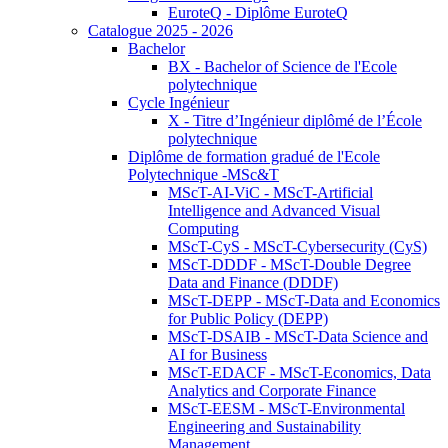
EuroteQ - Diplôme EuroteQ
Catalogue 2025 - 2026
Bachelor
BX - Bachelor of Science de l'Ecole
polytechnique
Cycle Ingénieur
X - Titre d’Ingénieur diplômé de l’École
polytechnique
Diplôme de formation gradué de l'Ecole
Polytechnique -MSc&T
MScT-AI-ViC - MScT-Artificial
Intelligence and Advanced Visual
Computing
MScT-CyS - MScT-Cybersecurity (CyS)
MScT-DDDF - MScT-Double Degree
Data and Finance (DDDF)
MScT-DEPP - MScT-Data and Economics
for Public Policy (DEPP)
MScT-DSAIB - MScT-Data Science and
AI for Business
MScT-EDACF - MScT-Economics, Data
Analytics and Corporate Finance
MScT-EESM - MScT-Environmental
Engineering and Sustainability
Management