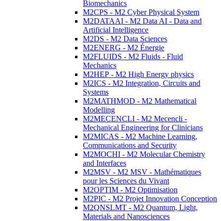
Biomechanics
M2CPS - M2 Cyber Physical System
M2DATAAI - M2 Data AI - Data and
Artificial Intelligence
M2DS - M2 Data Sciences
M2ENERG - M2 Énergie
M2FLUIDS - M2 Fluids - Fluid
Mechanics
M2HEP - M2 High Energy physics
M2ICS - M2 Integration, Circuits and
Systems
M2MATHMOD - M2 Mathematical
Modelling
M2MECENCLI - M2 Mecencli -
Mechanical Engineering for Clinicians
M2MICAS - M2 Machine Learning,
Communications and Security
M2MOCHI - M2 Molecular Chemistry
and Interfaces
M2MSV - M2 MSV - Mathématiques
pour les Sciences du Vivant
M2OPTIM - M2 Optimisation
M2PIC - M2 Projet Innovation Conception
M2QNSLMT - M2 Quantum, Light,
Materials and Nanosciences