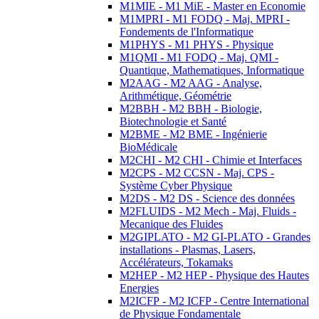
M1MIE - M1 MiE - Master en Economie
M1MPRI - M1 FODQ - Maj. MPRI -
Fondements de l'Informatique
M1PHYS - M1 PHYS - Physique
M1QMI - M1 FODQ - Maj. QMI -
Quantique, Mathematiques, Informatique
M2AAG - M2 AAG - Analyse,
Arithmétique, Géométrie
M2BBH - M2 BBH - Biologie,
Biotechnologie et Santé
M2BME - M2 BME - Ingénierie
BioMédicale
M2CHI - M2 CHI - Chimie et Interfaces
M2CPS - M2 CCSN - Maj. CPS -
Système Cyber Physique
M2DS - M2 DS - Science des données
M2FLUIDS - M2 Mech - Maj. Fluids -
Mecanique des Fluides
M2GIPLATO - M2 GI-PLATO - Grandes
installations - Plasmas, Lasers,
Accélérateurs, Tokamaks
M2HEP - M2 HEP - Physique des Hautes
Energies
M2ICFP - M2 ICFP - Centre International
de Physique Fondamentale