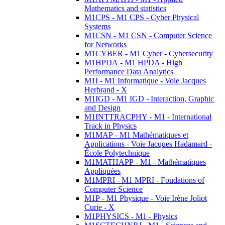
Mathematics and statistics
M1CPS - M1 CPS - Cyber Physical
Systems
M1CSN - M1 CSN - Computer Science
for Networks
M1CYBER - M1 Cyber - Cybersecurity
M1HPDA - M1 HPDA - High
Performance Data Analytics
M1I - M1 Informatique - Voie Jacques
Herbrand - X
M1IGD - M1 IGD - Interaction, Graphic
and Design
M1INTTRACPHY - M1 - International
Track in Physics
M1MAP - M1 Mathématiques et
Applications - Voie Jacques Hadamard -
École Polytechnique
M1MATHAPP - M1 - Mathématiques
Appliquées
M1MPRI - M1 MPRI - Foudations of
Computer Science
M1P - M1 Physique - Voie Irène Joliot
Curie - X
M1PHYSICS - M1 - Physics