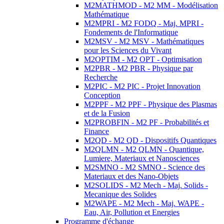
M2MATHMOD - M2 MM - Modélisation
Mathématique
M2MPRI - M2 FODQ - Maj. MPRI -
Fondements de l'Informatique
M2MSV - M2 MSV - Mathématiques
pour les Sciences du Vivant
M2OPTIM - M2 OPT - Optimisation
M2PBR - M2 PBR - Physique par
Recherche
M2PIC - M2 PIC - Projet Innovation
Conception
M2PPF - M2 PPF - Physique des Plasmas
et de la Fusion
M2PROBFIN - M2 PF - Probabilités et
Finance
M2QD - M2 QD - Dispositifs Quantiques
M2QLMN - M2 QLMN - Quantique,
Lumiere, Materiaux et Nanosciences
M2SMNO - M2 SMNO - Science des
Materiaux et des Nano-Objets
M2SOLIDS - M2 Mech - Maj. Solids -
Mecanique des Solides
M2WAPE - M2 Mech - Maj. WAPE -
Eau, Air, Pollution et Energies
Programme d'échange