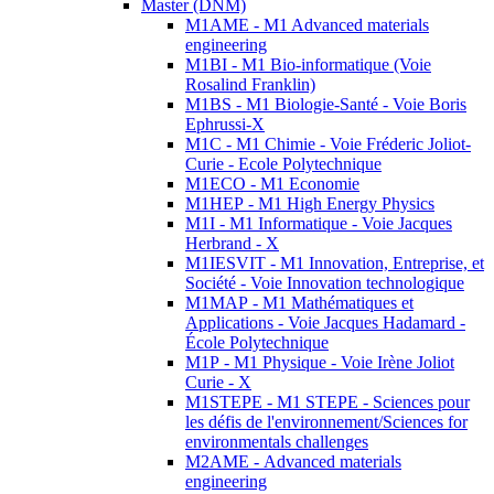
Master (DNM)
M1AME - M1 Advanced materials
engineering
M1BI - M1 Bio-informatique (Voie
Rosalind Franklin)
M1BS - M1 Biologie-Santé - Voie Boris
Ephrussi-X
M1C - M1 Chimie - Voie Fréderic Joliot-
Curie - Ecole Polytechnique
M1ECO - M1 Economie
M1HEP - M1 High Energy Physics
M1I - M1 Informatique - Voie Jacques
Herbrand - X
M1IESVIT - M1 Innovation, Entreprise, et
Société - Voie Innovation technologique
M1MAP - M1 Mathématiques et
Applications - Voie Jacques Hadamard -
École Polytechnique
M1P - M1 Physique - Voie Irène Joliot
Curie - X
M1STEPE - M1 STEPE - Sciences pour
les défis de l'environnement/Sciences for
environmentals challenges
M2AME - Advanced materials
engineering