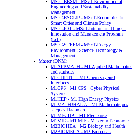
MScT-EESM - MScT-Environmental
Engineering and Sustainability
Management
MScT-ESCLiP - MScT-Economics for
Smart Cities and Climate Policy
MScT-IOT - MScT-Internet of Things :
Innovation and Management Program
(IoT)
MScT-STEEM - MScT-Energy
Environment : Science Technology &
Management
Master (DNM)
M1APPMATH - M1 Applied Mathematics
and statistics
M1CHEINT - M1 Chemistry and
Interfaces
M1CPS - M1 CPS - Cyber Physical
Systems
M1HEP - M1 High Energy Physics
M1MATHJHADA - M1 Mathematiques
Jacques Hadamard
M1MECHA - M1 Mechanics
M1MIE - M1 MIE - Master in Economics
M2BIOHEA - M2 Biology and Health
M2BIOMECA - M2 Biomeca -