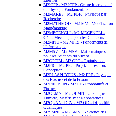
Energies
M2ICFP - M2 ICFP - Centre International
de Physique Fondamentale
M2MARES - M2 PBR - Physique par
Recherche
M2MATHMOD - M2 MM - Modélisation
Mathématique
M2MECENCLI - M2 MECENCLI -
Génie Mécanique pour les Cliniciens
M2MPRI - M2 MPRI - Fondements de
l'Informatique
M2MSV - M2 MSV - Mathématiques
pour les Sciences du Vivant
M2OPTIM - M2 OPT - Optimisation
M2PIC - M2 PIC - Projet, Innovation,
Conception
M2PLASPHYFUS - M2 PPF - Physique
des Plasmas et de la Fusion
M2PROBFIN - M2 PF - Probabilités et
Finance
M2QLMN - M2 QLMN - Quantique,
Lumière, Matériaux et Nanosciences
M2QUANTDEV - M2 QD - Dispositifs
Quantiques
M2SMNO - M2 SMNO - Science des