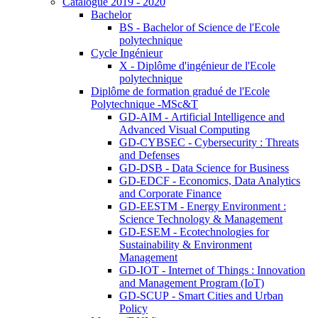
Catalogue 2019 - 2020
Bachelor
BS - Bachelor of Science de l'Ecole
polytechnique
Cycle Ingénieur
X - Diplôme d'ingénieur de l'Ecole
polytechnique
Diplôme de formation gradué de l'Ecole
Polytechnique -MSc&T
GD-AIM - Artificial Intelligence and
Advanced Visual Computing
GD-CYBSEC - Cybersecurity : Threats
and Defenses
GD-DSB - Data Science for Business
GD-EDCF - Economics, Data Analytics
and Corporate Finance
GD-EESTM - Energy Environment :
Science Technology & Management
GD-ESEM - Ecotechnologies for
Sustainability & Environment
Management
GD-IOT - Internet of Things : Innovation
and Management Program (IoT)
GD-SCUP - Smart Cities and Urban
Policy