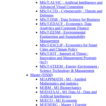
MScT-AI-ViC - Artificial Intelligence and
Advanced Visual Computing
MScT-CTD - Cybersecurity : Threats and
Defenses
MScT-DSB - Data Science for Business
MScT-EDACF - Economics, Data
Analytics and Corporate Finance
MScT-EESM - Environmental
Engineering and Sustainability
Management
MScT-ESCLiP - Economics for Smart
Cities and Climate Policy
MScT-IOT - Internet of Things :
Innovation and Management Program
(IoT)
MScT-STEEM - Energy Environment :
Science Technology & Management
Master (DNM)
M1APPMATH - M1 - Applied
Mathematics and statistics
M1BM - M1 Biomechanics
M1DATAAI - M1 Data AI - Data and
Artificial Intelligence
M1ECO - M1 Economie
M1ENERG - Master 1 Énergie