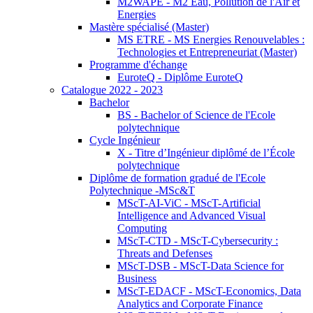
M2WAPE - M2 Eau, Pollution de l'Air et
Energies
Mastère spécialisé (Master)
MS ETRE - MS Energies Renouvelables :
Technologies et Entrepreneuriat (Master)
Programme d'échange
EuroteQ - Diplôme EuroteQ
Catalogue 2022 - 2023
Bachelor
BS - Bachelor of Science de l'Ecole
polytechnique
Cycle Ingénieur
X - Titre d’Ingénieur diplômé de l’École
polytechnique
Diplôme de formation gradué de l'Ecole
Polytechnique -MSc&T
MScT-AI-ViC - MScT-Artificial
Intelligence and Advanced Visual
Computing
MScT-CTD - MScT-Cybersecurity :
Threats and Defenses
MScT-DSB - MScT-Data Science for
Business
MScT-EDACF - MScT-Economics, Data
Analytics and Corporate Finance