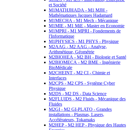
et Société
M1MATHJHADA - M1 MJH -
Mathématiques Jacques Hadamard
M1MECHA - M1 Mech - Mécanique
M1MIE - M1 MiE - Master en Economie
M1MPRI - M1 MPRI - Fondements de
l'Informatique
M1PHYSICS - M1 PHYS - Physique
M2AAG - M2 AAG - Analyse,
Arithmétique, Géométrie
M2BIOHEA - M2 BH - Biologie et Santé
M2BIOMECA - M2 BME - Ingénierie
BioMédicale
M2CHEINT - M2 CI - Chimie et
Interfaces
M2CPS - M2 CPS - Système Cyber
Physique
M2DS - M2 DS - Data Science
M2FLUIDS - M2 Fluids - Mécanique des
Fluides
M2GI - M2 GI-PLATO - Grandes
installations - Plasmas, Lasers,
Accélérateurs, Tokamaks
M2HEP - M2 HEP - Physique des Hautes