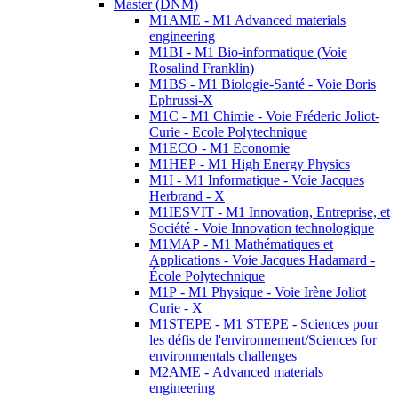
Master (DNM)
M1AME - M1 Advanced materials
engineering
M1BI - M1 Bio-informatique (Voie
Rosalind Franklin)
M1BS - M1 Biologie-Santé - Voie Boris
Ephrussi-X
M1C - M1 Chimie - Voie Fréderic Joliot-
Curie - Ecole Polytechnique
M1ECO - M1 Economie
M1HEP - M1 High Energy Physics
M1I - M1 Informatique - Voie Jacques
Herbrand - X
M1IESVIT - M1 Innovation, Entreprise, et
Société - Voie Innovation technologique
M1MAP - M1 Mathématiques et
Applications - Voie Jacques Hadamard -
École Polytechnique
M1P - M1 Physique - Voie Irène Joliot
Curie - X
M1STEPE - M1 STEPE - Sciences pour
les défis de l'environnement/Sciences for
environmentals challenges
M2AME - Advanced materials
engineering