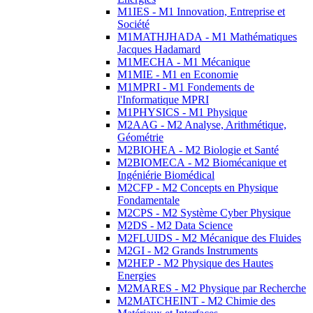
M1IES - M1 Innovation, Entreprise et
Société
M1MATHJHADA - M1 Mathématiques
Jacques Hadamard
M1MECHA - M1 Mécanique
M1MIE - M1 en Economie
M1MPRI - M1 Fondements de
l'Informatique MPRI
M1PHYSICS - M1 Physique
M2AAG - M2 Analyse, Arithmétique,
Géométrie
M2BIOHEA - M2 Biologie et Santé
M2BIOMECA - M2 Biomécanique et
Ingéniérie Biomédical
M2CFP - M2 Concepts en Physique
Fondamentale
M2CPS - M2 Système Cyber Physique
M2DS - M2 Data Science
M2FLUIDS - M2 Mécanique des Fluides
M2GI - M2 Grands Instruments
M2HEP - M2 Physique des Hautes
Energies
M2MARES - M2 Physique par Recherche
M2MATCHEINT - M2 Chimie des