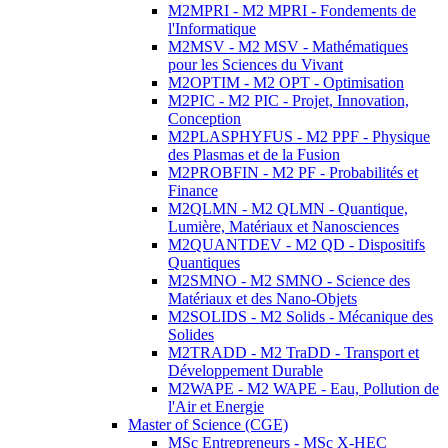
M2MPRI - M2 MPRI - Fondements de
l'Informatique
M2MSV - M2 MSV - Mathématiques
pour les Sciences du Vivant
M2OPTIM - M2 OPT - Optimisation
M2PIC - M2 PIC - Projet, Innovation,
Conception
M2PLASPHYFUS - M2 PPF - Physique
des Plasmas et de la Fusion
M2PROBFIN - M2 PF - Probabilités et
Finance
M2QLMN - M2 QLMN - Quantique,
Lumière, Matériaux et Nanosciences
M2QUANTDEV - M2 QD - Dispositifs
Quantiques
M2SMNO - M2 SMNO - Science des
Matériaux et des Nano-Objets
M2SOLIDS - M2 Solids - Mécanique des
Solides
M2TRADD - M2 TraDD - Transport et
Développement Durable
M2WAPE - M2 WAPE - Eau, Pollution de
l'Air et Energie
Master of Science (CGE)
MSc Entrepreneurs - MSc X-HEC