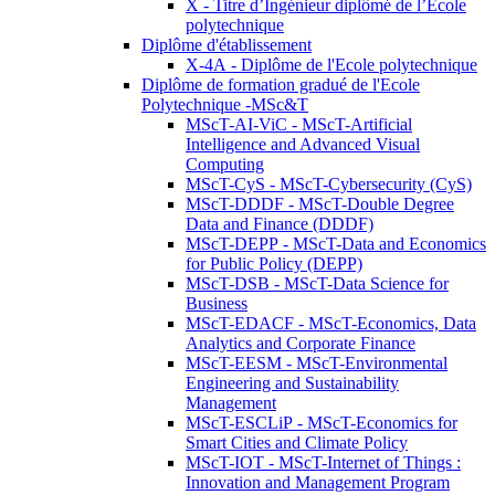
X - Titre d’Ingénieur diplômé de l’École
polytechnique
Diplôme d'établissement
X-4A - Diplôme de l'Ecole polytechnique
Diplôme de formation gradué de l'Ecole
Polytechnique -MSc&T
MScT-AI-ViC - MScT-Artificial
Intelligence and Advanced Visual
Computing
MScT-CyS - MScT-Cybersecurity (CyS)
MScT-DDDF - MScT-Double Degree
Data and Finance (DDDF)
MScT-DEPP - MScT-Data and Economics
for Public Policy (DEPP)
MScT-DSB - MScT-Data Science for
Business
MScT-EDACF - MScT-Economics, Data
Analytics and Corporate Finance
MScT-EESM - MScT-Environmental
Engineering and Sustainability
Management
MScT-ESCLiP - MScT-Economics for
Smart Cities and Climate Policy
MScT-IOT - MScT-Internet of Things :
Innovation and Management Program