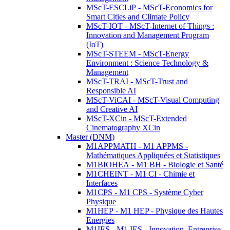
MScT-ESCLiP - MScT-Economics for
Smart Cities and Climate Policy
MScT-IOT - MScT-Internet of Things :
Innovation and Management Program
(IoT)
MScT-STEEM - MScT-Energy
Environment : Science Technology &
Management
MScT-TRAI - MScT-Trust and
Responsible AI
MScT-ViCAI - MScT-Visual Computing
and Creative AI
MScT-XCin - MScT-Extended
Cinematography XCin
Master (DNM)
M1APPMATH - M1 APPMS -
Mathématiques Appliquées et Statistiques
M1BIOHEA - M1 BH - Biologie et Santé
M1CHEINT - M1 CI - Chimie et
Interfaces
M1CPS - M1 CPS - Système Cyber
Physique
M1HEP - M1 HEP - Physique des Hautes
Energies
M1IES - M1 IES - Innovation, Entreprise