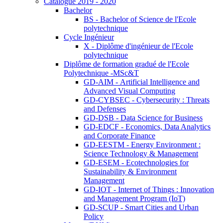
Catalogue 2019 - 2020
Bachelor
BS - Bachelor of Science de l'Ecole
polytechnique
Cycle Ingénieur
X - Diplôme d'ingénieur de l'Ecole
polytechnique
Diplôme de formation gradué de l'Ecole
Polytechnique -MSc&T
GD-AIM - Artificial Intelligence and
Advanced Visual Computing
GD-CYBSEC - Cybersecurity : Threats
and Defenses
GD-DSB - Data Science for Business
GD-EDCF - Economics, Data Analytics
and Corporate Finance
GD-EESTM - Energy Environment :
Science Technology & Management
GD-ESEM - Ecotechnologies for
Sustainability & Environment
Management
GD-IOT - Internet of Things : Innovation
and Management Program (IoT)
GD-SCUP - Smart Cities and Urban
Policy