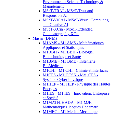
Environment : Science Technology &
Management
MScT-TRAI - MScT-Trust and
Responsible AI
MScT-ViCAI - MScT-Visual Computing
and Creative AI
MScT-XCin - MScT-Extended
Cinematography XCin
Master (DNM)
M1AMS - M1 AMS - Mathématiques
Appliquées et Statistiques
M1BBH - M1 BBH - Biologie,
Biotechnologie et Santé
M1BME - M1 BME - Ingénierie
BioMédicale
M1CHI - M1 CHI - Chimie et Interfaces
M1CPS - M1 CCSN - Maj. CPS -
Système Cyber Physique
M1HEP - M1 HEP - Physique des Hautes
Energies
M1IES - M1 IES - Innovation, Entreprise
et Société
M1MATHJHADA - M1 MJH -
Mathematiques Jacques Hadamard
M1MEC - M1 Mech - Mecanique