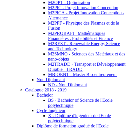
M2OPT - Optimisation
M2PIC - Projet Innovation Conception
M2PICA - Projet Innovation Conception -
Alternance
M2PPF - Physique des Plasmas et de la
Fusion
M2PROBAFI - Mathématiques
Financières : Probabilités et Finance
M2REST - Renewable Energy, Science
and Technology
M2SMNO - Sciences des Matériaux et des
nano-objets
M2TRADD - Transport et Développement
Durable - TRADD
MBIOENT - Master Bio-entrepreneur
Non Diplomant
ND - Non Diplomant
Catalogue 2018 - 2019
Bachelor
BS - Bachelor of Science de l'Ecole
polytechnique
Cycle Ingénieur
X - Diplôme d'ingénieur de l'Ecole
polytechnique
Diplôme de formation gradué de l'Ecole