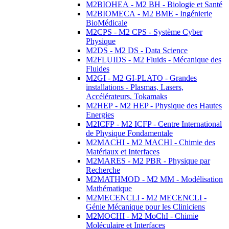
M2BIOHEA - M2 BH - Biologie et Santé
M2BIOMECA - M2 BME - Ingénierie
BioMédicale
M2CPS - M2 CPS - Système Cyber
Physique
M2DS - M2 DS - Data Science
M2FLUIDS - M2 Fluids - Mécanique des
Fluides
M2GI - M2 GI-PLATO - Grandes
installations - Plasmas, Lasers,
Accélérateurs, Tokamaks
M2HEP - M2 HEP - Physique des Hautes
Energies
M2ICFP - M2 ICFP - Centre International
de Physique Fondamentale
M2MACHI - M2 MACHI - Chimie des
Matériaux et Interfaces
M2MARES - M2 PBR - Physique par
Recherche
M2MATHMOD - M2 MM - Modélisation
Mathématique
M2MECENCLI - M2 MECENCLI -
Génie Mécanique pour les Cliniciens
M2MOCHI - M2 MoChI - Chimie
Moléculaire et Interfaces