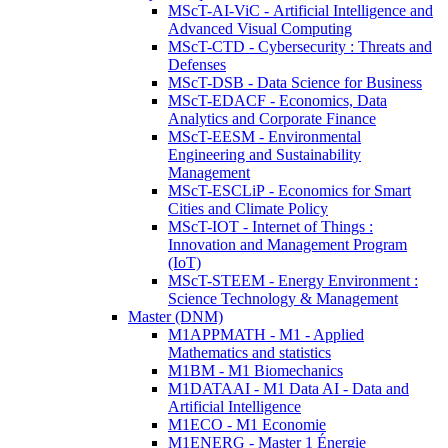
MScT-AI-ViC - Artificial Intelligence and
Advanced Visual Computing
MScT-CTD - Cybersecurity : Threats and
Defenses
MScT-DSB - Data Science for Business
MScT-EDACF - Economics, Data
Analytics and Corporate Finance
MScT-EESM - Environmental
Engineering and Sustainability
Management
MScT-ESCLiP - Economics for Smart
Cities and Climate Policy
MScT-IOT - Internet of Things :
Innovation and Management Program
(IoT)
MScT-STEEM - Energy Environment :
Science Technology & Management
Master (DNM)
M1APPMATH - M1 - Applied
Mathematics and statistics
M1BM - M1 Biomechanics
M1DATAAI - M1 Data AI - Data and
Artificial Intelligence
M1ECO - M1 Economie
M1ENERG - Master 1 Énergie