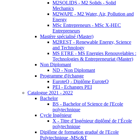
M2SOLIDS - M2 Solids - Solid
Mechanics
M2WAPE - M2 Water, Air, Pollution and
Energy
MSc Entrepreneurs - MSc X-HEC
Entrepreneurs
Mastère spécialisé (Master)
M2REST - Renewable Energy, Science
and Technology
MS ETRE - MS Energies Renouvelables :
Technologies & Entrepreneuriat (Master)
Non Diplomant
ND - Non Diplomant
Programme d'échange
EuroteQ - Diplôme EuroteQ
PEI - Echanges PEI
Catalogue 2021 - 2022
Bachelor
BS - Bachelor of Science de l'Ecole
polytechnique
Cycle Ingénieur
X - Titre d’Ingénieur diplômé de l’École
polytechnique
Diplôme de formation gradué de l'Ecole
Polytechnique -MSc&T