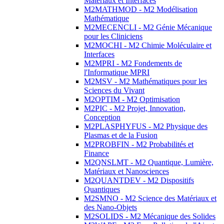
Matériaux et Interfaces
M2MATHMOD - M2 Modélisation
Mathématique
M2MECENCLI - M2 Génie Mécanique
pour les Cliniciens
M2MOCHI - M2 Chimie Moléculaire et
Interfaces
M2MPRI - M2 Fondements de
l'Informatique MPRI
M2MSV - M2 Mathématiques pour les
Sciences du Vivant
M2OPTIM - M2 Optimisation
M2PIC - M2 Projet, Innovation,
Conception
M2PLASPHYFUS - M2 Physique des
Plasmas et de la Fusion
M2PROBFIN - M2 Probabilités et
Finance
M2QNSLMT - M2 Quantique, Lumière,
Matériaux et Nanosciences
M2QUANTDEV - M2 Dispositifs
Quantiques
M2SMNO - M2 Science des Matériaux et
des Nano-Objets
M2SOLIDS - M2 Mécanique des Solides