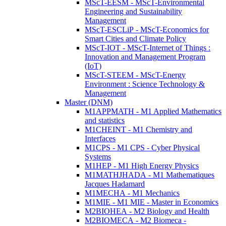
MScT-EESM - MScT-Environmental
Engineering and Sustainability
Management
MScT-ESCLiP - MScT-Economics for
Smart Cities and Climate Policy
MScT-IOT - MScT-Internet of Things :
Innovation and Management Program
(IoT)
MScT-STEEM - MScT-Energy
Environment : Science Technology &
Management
Master (DNM)
M1APPMATH - M1 Applied Mathematics
and statistics
M1CHEINT - M1 Chemistry and
Interfaces
M1CPS - M1 CPS - Cyber Physical
Systems
M1HEP - M1 High Energy Physics
M1MATHJHADA - M1 Mathematiques
Jacques Hadamard
M1MECHA - M1 Mechanics
M1MIE - M1 MIE - Master in Economics
M2BIOHEA - M2 Biology and Health
M2BIOMECA - M2 Biomeca -