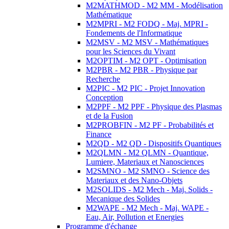
M2MATHMOD - M2 MM - Modélisation
Mathématique
M2MPRI - M2 FODQ - Maj. MPRI -
Fondements de l'Informatique
M2MSV - M2 MSV - Mathématiques
pour les Sciences du Vivant
M2OPTIM - M2 OPT - Optimisation
M2PBR - M2 PBR - Physique par
Recherche
M2PIC - M2 PIC - Projet Innovation
Conception
M2PPF - M2 PPF - Physique des Plasmas
et de la Fusion
M2PROBFIN - M2 PF - Probabilités et
Finance
M2QD - M2 QD - Dispositifs Quantiques
M2QLMN - M2 QLMN - Quantique,
Lumiere, Materiaux et Nanosciences
M2SMNO - M2 SMNO - Science des
Materiaux et des Nano-Objets
M2SOLIDS - M2 Mech - Maj. Solids -
Mecanique des Solides
M2WAPE - M2 Mech - Maj. WAPE -
Eau, Air, Pollution et Energies
Programme d'échange