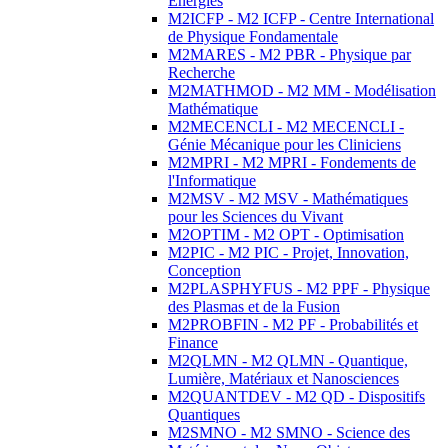
Energies
M2ICFP - M2 ICFP - Centre International
de Physique Fondamentale
M2MARES - M2 PBR - Physique par
Recherche
M2MATHMOD - M2 MM - Modélisation
Mathématique
M2MECENCLI - M2 MECENCLI -
Génie Mécanique pour les Cliniciens
M2MPRI - M2 MPRI - Fondements de
l'Informatique
M2MSV - M2 MSV - Mathématiques
pour les Sciences du Vivant
M2OPTIM - M2 OPT - Optimisation
M2PIC - M2 PIC - Projet, Innovation,
Conception
M2PLASPHYFUS - M2 PPF - Physique
des Plasmas et de la Fusion
M2PROBFIN - M2 PF - Probabilités et
Finance
M2QLMN - M2 QLMN - Quantique,
Lumière, Matériaux et Nanosciences
M2QUANTDEV - M2 QD - Dispositifs
Quantiques
M2SMNO - M2 SMNO - Science des