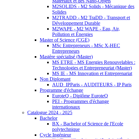
Matériaux et des Nano-Objets
M2SOLIDS - M2 Solids - Mécanique des
Solides
M2TRADD - M2 TraDD - Transport et
Développement Durable
M2WAPE - M2 WAPE - Eau, Air,
Pollution et Énergies
Master of Science (CGE)
MSc Entrepreneurs - MSc X-HEC
Entrepreneurs
Mastère spécialisé (Master)
MS ETRE - MS Energies Renouvelables :
Technologies et Entrepreneuriat (Master)
MS IE - MS Innovation et Entreprenariat
Non Diplomant
AUD_IPParis - AUDITEURS - IP Paris
Programme d'échange
EuroteQ - Diplôme EuroteQ
PEI - Programmes d'échange
internationaux
Catalogue 2024 - 2025
Bachelor
BX - Bachelor of Science de l'Ecole
polytechnique
Cycle Ingénieur