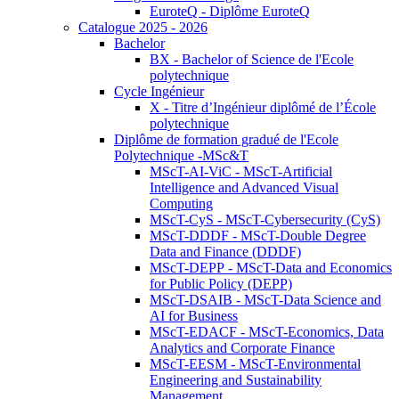
EuroteQ - Diplôme EuroteQ
Catalogue 2025 - 2026
Bachelor
BX - Bachelor of Science de l'Ecole
polytechnique
Cycle Ingénieur
X - Titre d’Ingénieur diplômé de l’École
polytechnique
Diplôme de formation gradué de l'Ecole
Polytechnique -MSc&T
MScT-AI-ViC - MScT-Artificial
Intelligence and Advanced Visual
Computing
MScT-CyS - MScT-Cybersecurity (CyS)
MScT-DDDF - MScT-Double Degree
Data and Finance (DDDF)
MScT-DEPP - MScT-Data and Economics
for Public Policy (DEPP)
MScT-DSAIB - MScT-Data Science and
AI for Business
MScT-EDACF - MScT-Economics, Data
Analytics and Corporate Finance
MScT-EESM - MScT-Environmental
Engineering and Sustainability
Management