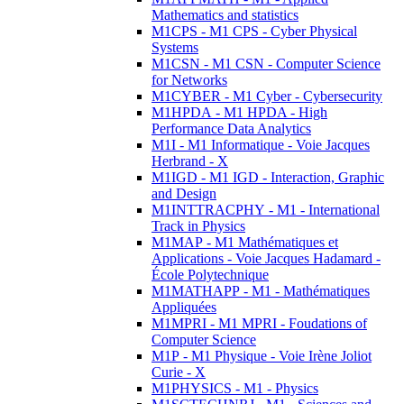
Mathematics and statistics
M1CPS - M1 CPS - Cyber Physical
Systems
M1CSN - M1 CSN - Computer Science
for Networks
M1CYBER - M1 Cyber - Cybersecurity
M1HPDA - M1 HPDA - High
Performance Data Analytics
M1I - M1 Informatique - Voie Jacques
Herbrand - X
M1IGD - M1 IGD - Interaction, Graphic
and Design
M1INTTRACPHY - M1 - International
Track in Physics
M1MAP - M1 Mathématiques et
Applications - Voie Jacques Hadamard -
École Polytechnique
M1MATHAPP - M1 - Mathématiques
Appliquées
M1MPRI - M1 MPRI - Foudations of
Computer Science
M1P - M1 Physique - Voie Irène Joliot
Curie - X
M1PHYSICS - M1 - Physics