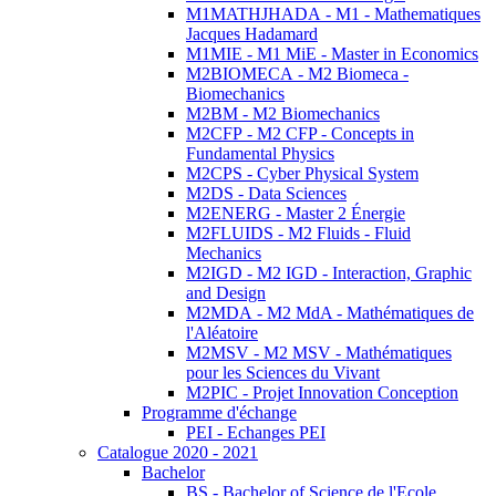
M1MATHJHADA - M1 - Mathematiques
Jacques Hadamard
M1MIE - M1 MiE - Master in Economics
M2BIOMECA - M2 Biomeca -
Biomechanics
M2BM - M2 Biomechanics
M2CFP - M2 CFP - Concepts in
Fundamental Physics
M2CPS - Cyber Physical System
M2DS - Data Sciences
M2ENERG - Master 2 Énergie
M2FLUIDS - M2 Fluids - Fluid
Mechanics
M2IGD - M2 IGD - Interaction, Graphic
and Design
M2MDA - M2 MdA - Mathématiques de
l'Aléatoire
M2MSV - M2 MSV - Mathématiques
pour les Sciences du Vivant
M2PIC - Projet Innovation Conception
Programme d'échange
PEI - Echanges PEI
Catalogue 2020 - 2021
Bachelor
BS - Bachelor of Science de l'Ecole