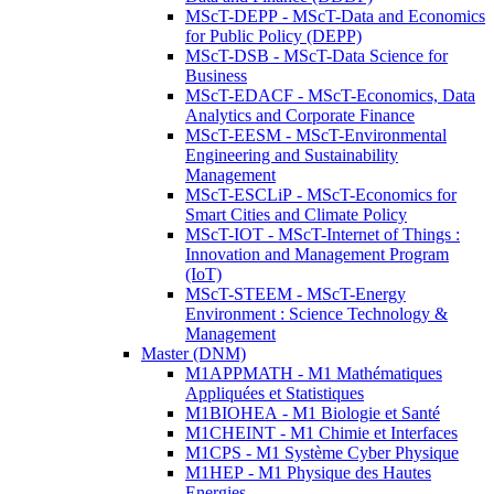
MScT-DEPP - MScT-Data and Economics
for Public Policy (DEPP)
MScT-DSB - MScT-Data Science for
Business
MScT-EDACF - MScT-Economics, Data
Analytics and Corporate Finance
MScT-EESM - MScT-Environmental
Engineering and Sustainability
Management
MScT-ESCLiP - MScT-Economics for
Smart Cities and Climate Policy
MScT-IOT - MScT-Internet of Things :
Innovation and Management Program
(IoT)
MScT-STEEM - MScT-Energy
Environment : Science Technology &
Management
Master (DNM)
M1APPMATH - M1 Mathématiques
Appliquées et Statistiques
M1BIOHEA - M1 Biologie et Santé
M1CHEINT - M1 Chimie et Interfaces
M1CPS - M1 Système Cyber Physique
M1HEP - M1 Physique des Hautes
Energies