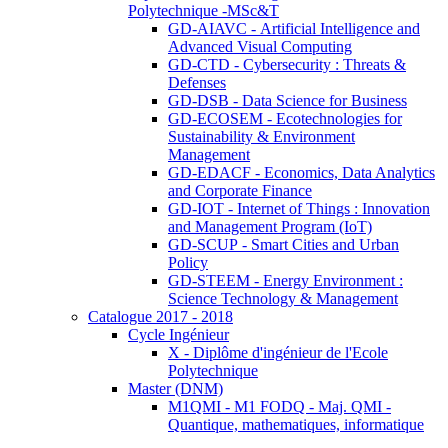
Polytechnique -MSc&T
GD-AIAVC - Artificial Intelligence and
Advanced Visual Computing
GD-CTD - Cybersecurity : Threats &
Defenses
GD-DSB - Data Science for Business
GD-ECOSEM - Ecotechnologies for
Sustainability & Environment
Management
GD-EDACF - Economics, Data Analytics
and Corporate Finance
GD-IOT - Internet of Things : Innovation
and Management Program (IoT)
GD-SCUP - Smart Cities and Urban
Policy
GD-STEEM - Energy Environment :
Science Technology & Management
Catalogue 2017 - 2018
Cycle Ingénieur
X - Diplôme d'ingénieur de l'Ecole
Polytechnique
Master (DNM)
M1QMI - M1 FODQ - Maj. QMI -
Quantique, mathematiques, informatique