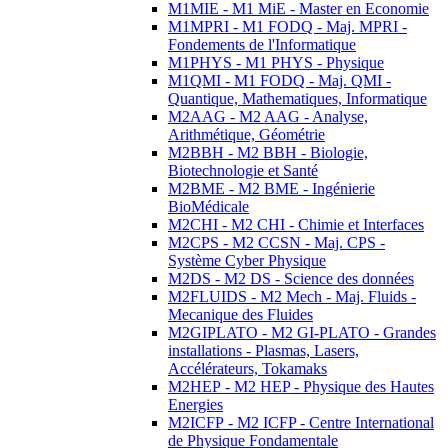
M1MIE - M1 MiE - Master en Economie
M1MPRI - M1 FODQ - Maj. MPRI -
Fondements de l'Informatique
M1PHYS - M1 PHYS - Physique
M1QMI - M1 FODQ - Maj. QMI -
Quantique, Mathematiques, Informatique
M2AAG - M2 AAG - Analyse,
Arithmétique, Géométrie
M2BBH - M2 BBH - Biologie,
Biotechnologie et Santé
M2BME - M2 BME - Ingénierie
BioMédicale
M2CHI - M2 CHI - Chimie et Interfaces
M2CPS - M2 CCSN - Maj. CPS -
Système Cyber Physique
M2DS - M2 DS - Science des données
M2FLUIDS - M2 Mech - Maj. Fluids -
Mecanique des Fluides
M2GIPLATO - M2 GI-PLATO - Grandes
installations - Plasmas, Lasers,
Accélérateurs, Tokamaks
M2HEP - M2 HEP - Physique des Hautes
Energies
M2ICFP - M2 ICFP - Centre International
de Physique Fondamentale