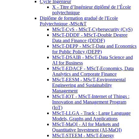
Cycle Ingénieur
X - Titre d’Ingénieur diplômé de l’École
polytechnique
Diplôme de formation gradué de l'Ecole
Polytechnique -MSc&T
MScT-CyS - MScT-Cybersecurity (CyS)
MScT-DDDF - MScT-Double Degree
Data and Finance (DDDF)
MScT-DEPP - MScT-Data and Economics
for Public Policy (DEPP)
MScT-DSAIB - MScT-Data Science and
AI for Business
MScT-EDACF - MScT-Economics, Data
Analytics and Corporate Finance
MScT-EESM - MScT-Environmental
Engineering and Sustainability
Management
MScT-IOT - MScT-Internet of Things :
Innovation and Management Program
(IoT)
MScT-LLGA - Track : Large Language
Models, Graphs and Applications
MScT-MaQI - AI for Markets and
Quantitative Investment (AI-MaQI)
MScT-STEEM - MScT-Energy