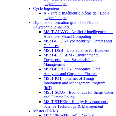
polytechnique
Cycle Ingénieur
X - Titre d’Ingénieur diplômé de l’École
polytechnique
Diplôme de formation gradué de l'Ecole
Polytechnique -MSc&T
MScT-AIAVC - Artificial Intelligence and
Advanced Visual Computing
MScT-CTD - Cybersecurity : Threats and
Defenses
MScT-DSB - Data Science for Business
MScT-ECOSEM - Environmental
Engineering and Sustainability
Management
MScT-EDACF - Economics, Data
Analytics and Corporate Finance
MScT-IOT - Internet of Things :
Innovation and Management Program
(IoT)
MScT-SCUP - Economics for Smart Cities
and Climate Policy
MScT-STEEM - Energy Environment :
Science Technology & Management
Master (DNM)
M1APPMATH - M1 - Applied