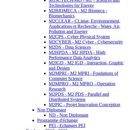
M1SCTECHNRJ - M1 - Sciences and
Technologies for Energy
M2BIOMECA - M2 Biomeca -
Biomechanics
M2CLEAR - CLimat, Environnement,
Applications et Recherche - Water, Air,
Pollution and Energy
M2CPS - Cyber Physical System
M2CYBER - M2 Cyber - Cybersecurity
M2DS - Data Sciences
M2HPDA - M2 HPDA - High
Performance Data Analytics
M2IGD - M2 IGD - Interaction, Graphic
and Design
M2MPRI - M2 MPRI - Foudations of
Computer Science
M2MPRO - M2 MPRO - Operation
Research
M2PDS - M2 PDS - Parallel and
Distributed Systems
M2PIC - Projet Innovation Conception
Non Diplomant
ND - Non Diplomant
Programme d'échange
PEI - Echanges PEI