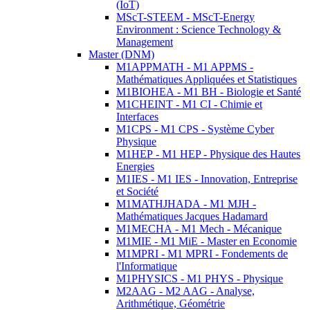
(IoT)
MScT-STEEM - MScT-Energy
Environment : Science Technology &
Management
Master (DNM)
M1APPMATH - M1 APPMS -
Mathématiques Appliquées et Statistiques
M1BIOHEA - M1 BH - Biologie et Santé
M1CHEINT - M1 CI - Chimie et
Interfaces
M1CPS - M1 CPS - Système Cyber
Physique
M1HEP - M1 HEP - Physique des Hautes
Energies
M1IES - M1 IES - Innovation, Entreprise
et Société
M1MATHJHADA - M1 MJH -
Mathématiques Jacques Hadamard
M1MECHA - M1 Mech - Mécanique
M1MIE - M1 MiE - Master en Economie
M1MPRI - M1 MPRI - Fondements de
l'Informatique
M1PHYSICS - M1 PHYS - Physique
M2AAG - M2 AAG - Analyse,
Arithmétique, Géométrie