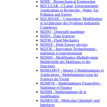
M2BE - Biomechanical Engineering
M2CLEAR - CLimat, Environnement,
Applications et Recherche - Water, Air,
Pollution and Energy
M2CMASIC - Conception, Modélisation
et Architecture des Systèmes Industriels
Complexes
M2DQ - Dispositif quantique
M2DS - Data Sciences
M2FM - Fluid Mechanics
M2HEP - High Energy physics
M2ITIE - Innovation Technologique :
ingénierie et entrepreneuriat
M2M4S - Modélisation Multiphysique
Multiéchelle des Matériaux et des
Structures
M2MAMSV - Master 2 Mathématiques et
Applications - Mathématiques pour les
Sciences du Vivant
M2MFSF - Mathématiques Financières :
Statistique et Finance
M2MM - Mathématiques de la
modélisation
M2MOCHI - Molecular Chemistry and
Interfaces