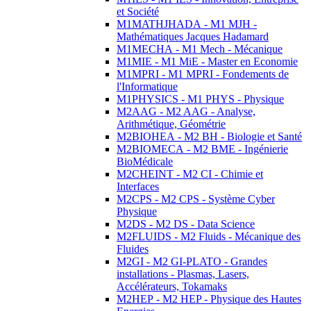
et Société
M1MATHJHADA - M1 MJH -
Mathématiques Jacques Hadamard
M1MECHA - M1 Mech - Mécanique
M1MIE - M1 MiE - Master en Economie
M1MPRI - M1 MPRI - Fondements de
l'Informatique
M1PHYSICS - M1 PHYS - Physique
M2AAG - M2 AAG - Analyse,
Arithmétique, Géométrie
M2BIOHEA - M2 BH - Biologie et Santé
M2BIOMECA - M2 BME - Ingénierie
BioMédicale
M2CHEINT - M2 CI - Chimie et
Interfaces
M2CPS - M2 CPS - Système Cyber
Physique
M2DS - M2 DS - Data Science
M2FLUIDS - M2 Fluids - Mécanique des
Fluides
M2GI - M2 GI-PLATO - Grandes
installations - Plasmas, Lasers,
Accélérateurs, Tokamaks
M2HEP - M2 HEP - Physique des Hautes