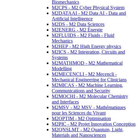
Biomechanics
M2CPS - M2 Cyber Physical System
M2DATAAI - M2 Data AI - Data and
Artificial Intelligence
M2DS - M2 Data Sciences
M2ENERG - M2 Énergie
M2FLUIDS - M2 Fluids - Fluid
Mechanics
M2HEP - M2 High Energy physics
M2ICS - M2 Integration, Circuits and
Systems
M2MATHMOD - M2 Mathematical
Modelling
M2MECENCLI - M2 Mecencli -
Mechanical Engineering for Clinicians
M2MICAS - M2 Machine Learning,
Communications and Security
M2MOCHI - M2 Molecular Chemistry
and Interfaces
M2MSV - M2 MSV - Mathématiques
pour les Sciences du Vivant
M2OPTIM - M2 Optimisation
M2PIC - M2 Projet Innovation Conception
M2QNSLMT - M2 Quantum, Light,
Materials and Nanosciences