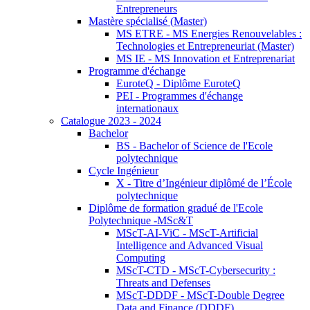
Entrepreneurs
Mastère spécialisé (Master)
MS ETRE - MS Energies Renouvelables :
Technologies et Entrepreneuriat (Master)
MS IE - MS Innovation et Entreprenariat
Programme d'échange
EuroteQ - Diplôme EuroteQ
PEI - Programmes d'échange
internationaux
Catalogue 2023 - 2024
Bachelor
BS - Bachelor of Science de l'Ecole
polytechnique
Cycle Ingénieur
X - Titre d’Ingénieur diplômé de l’École
polytechnique
Diplôme de formation gradué de l'Ecole
Polytechnique -MSc&T
MScT-AI-ViC - MScT-Artificial
Intelligence and Advanced Visual
Computing
MScT-CTD - MScT-Cybersecurity :
Threats and Defenses
MScT-DDDF - MScT-Double Degree
Data and Finance (DDDF)