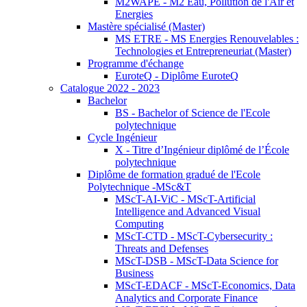
M2WAPE - M2 Eau, Pollution de l'Air et
Energies
Mastère spécialisé (Master)
MS ETRE - MS Energies Renouvelables :
Technologies et Entrepreneuriat (Master)
Programme d'échange
EuroteQ - Diplôme EuroteQ
Catalogue 2022 - 2023
Bachelor
BS - Bachelor of Science de l'Ecole
polytechnique
Cycle Ingénieur
X - Titre d’Ingénieur diplômé de l’École
polytechnique
Diplôme de formation gradué de l'Ecole
Polytechnique -MSc&T
MScT-AI-ViC - MScT-Artificial
Intelligence and Advanced Visual
Computing
MScT-CTD - MScT-Cybersecurity :
Threats and Defenses
MScT-DSB - MScT-Data Science for
Business
MScT-EDACF - MScT-Economics, Data
Analytics and Corporate Finance